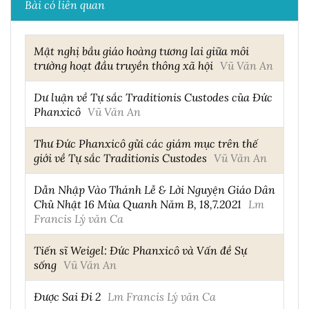
Bài có liên quan
Mật nghị bầu giáo hoàng tương lai giữa môi
trường hoạt đầu truyền thông xã hội
Vũ Văn An
Dư luận về Tự sắc Traditionis Custodes của Đức
Phanxicô
Vũ Văn An
Thư Đức Phanxicô gửi các giám mục trên thế
giới về Tự sắc Traditionis Custodes
Vũ Văn An
Dẫn Nhập Vào Thánh Lễ & Lời Nguyện Giáo Dân
Chủ Nhật 16 Mùa Quanh Năm B, 18,7.2021
Lm
Francis Lý văn Ca
Tiến sĩ Weigel: Đức Phanxicô và Vấn đề Sự
sống
Vũ Văn An
Được Sai Đi 2
Lm Francis Lý văn Ca