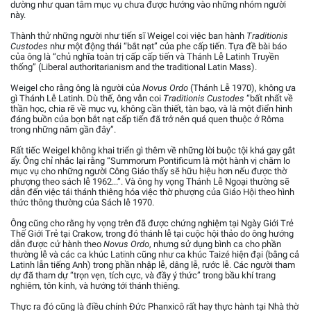
dường như quan tâm mục vụ chưa được hướng vào những nhóm người
này.
Thành thử những người như tiến sĩ Weigel coi việc ban hành
Traditionis
Custodes
như một động thái “bắt nạt” của phe cấp tiến. Tựa đề bài báo
của ông là “chủ nghĩa toàn trị cấp cấp tiến và Thánh Lễ Latinh Truyền
thống” (Liberal authoritarianism and the traditional Latin Mass).
Weigel cho rằng ông là người của
Novus Ordo
(Thánh Lễ 1970), không ưa
gì Thánh Lễ Latinh. Dù thế, ông vẫn coi
Traditionis Custodes
“bất nhất về
thần học, chia rẽ về mục vụ, không cần thiết, tàn bạo, và là một điển hình
đáng buồn của bọn bắt nạt cấp tiến đã trở nên quá quen thuộc ở Rôma
trong những năm gần đây”.
Rất tiếc Weigel không khai triển gì thêm về những lời buộc tội khá gay gắt
ấy. Ông chỉ nhắc lại rằng “Summorum Pontificum là một hành vị chăm lo
mục vụ cho những người Công Giáo thấy sẽ hữu hiệu hơn nếu được thờ
phượng theo sách lễ 1962...”. Và ông hy vọng Thánh Lễ Ngoại thường sẽ
dẫn đến việc tái thánh thiêng hóa việc thờ phượng của Giáo Hội theo hình
thức thông thường của Sách lễ 1970.
Ông cũng cho rằng hy vọng trên đã được chứng nghiệm tại Ngày Giới Trẻ
Thế Giới Trẻ tại Crakow, trong đó thánh lễ tại cuộc hội thảo do ông hướng
dẫn được cử hành theo
Novus Ordo
, nhưng sử dụng bình ca cho phần
thường lễ và các ca khúc Latinh cũng như ca khúc Taizé hiện đại (bằng cả
Latinh lẫn tiếng Anh) trong phần nhập lễ, dâng lễ, rước lễ. Các người tham
dự đã tham dự “trọn vẹn, tích cực, và đầy ý thức” trong bầu khí trang
nghiêm, tôn kính, và hướng tới thánh thiêng.
Thực ra đó cũng là điều chính Đức Phanxicô rất hay thực hành tại Nhà thờ