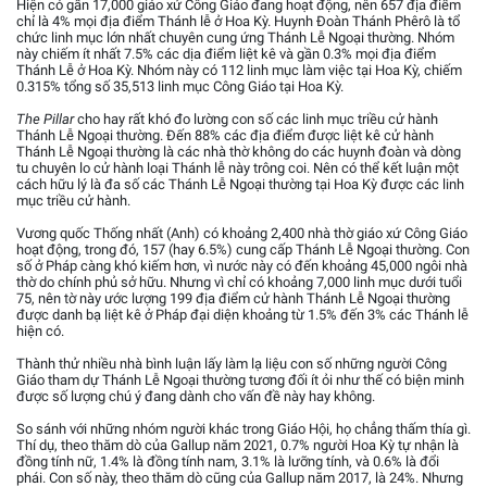
Hiện có gần 17,000 giáo xứ Công Giáo đang hoạt động, nên 657 địa điểm
chỉ là 4% mọi địa điểm Thánh lễ ở Hoa Kỳ. Huynh Đoàn Thánh Phêrô là tổ
chức linh mục lớn nhất chuyên cung ứng Thánh Lễ Ngoại thường. Nhóm
này chiếm ít nhất 7.5% các dịa điểm liệt kê và gần 0.3% mọi địa điểm
Thánh Lễ ở Hoa Kỳ. Nhóm này có 112 linh mục làm việc tại Hoa Kỳ, chiếm
0.315% tổng số 35,513 linh mục Công Giáo tại Hoa Kỳ.
The Pillar
cho hay rất khó đo lường con số các linh mục triều cử hành
Thánh Lễ Ngoại thường. Đến 88% các địa điểm được liệt kê cử hành
Thánh Lễ Ngoại thường là các nhà thờ không do các huynh đoàn và dòng
tu chuyên lo cử hành loại Thánh lễ này trông coi. Nên có thể kết luận một
cách hữu lý là đa số các Thánh Lễ Ngoại thường tại Hoa Kỳ được các linh
mục triều cử hành.
Vương quốc Thống nhất (Anh) có khoảng 2,400 nhà thờ giáo xứ Công Giáo
hoạt động, trong đó, 157 (hay 6.5%) cung cấp Thánh Lễ Ngoại thường. Con
số ở Pháp càng khó kiếm hơn, vì nước này có đến khoảng 45,000 ngôi nhà
thờ do chính phủ sở hữu. Nhưng vì chỉ có khoảng 7,000 linh mục dưới tuổi
75, nên tờ này ước lượng 199 địa điểm cử hành Thánh Lễ Ngoại thường
được danh bạ liệt kê ở Pháp đại diện khoảng từ 1.5% đến 3% các Thánh lễ
hiện có.
Thành thử nhiều nhà bình luận lấy làm lạ liệu con số những người Công
Giáo tham dự Thánh Lễ Ngoại thường tương đối ít ỏi như thế có biện minh
được số lượng chú ý đang dành cho vấn đề này hay không.
So sánh với những nhóm người khác trong Giáo Hội, họ chẳng thấm thía gì.
Thí dụ, theo thăm dò của Gallup năm 2021, 0.7% người Hoa Kỳ tự nhận là
đồng tính nữ, 1.4% là đồng tính nam, 3.1% là lưỡng tính, và 0.6% là đổi
phái. Con số này, theo thăm dò cũng của Gallup năm 2017, là 24%. Nhưng