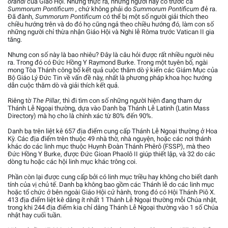
orandi
của Giáo Hội. Nhưng thực ra, những người này có trước cả
Summorum Pontificum
, chứ không phải do
Summorum Pontificum
đẻ ra.
Đã đành,
Summorum Pontificum
có thể bị một số người giải thích theo
chiều hướng trên và do đó họ cũng ngả theo chiều hướng đó, làm con số
những người chỉ thừa nhận Giáo Hội và Nghi lễ Rôma trước Vatican II gia
tăng.
Nhưng con số này là bao nhiêu? Đây là câu hỏi được rất nhiều người nêu
ra. Trong đó có Đức Hồng Y Raymond Burke. Trong một tuyên bố, ngài
mong Tòa Thánh công bố kết quả cuộc thăm dò ý kiến các Giám Mục của
Bộ Giáo Lý Đức Tin về vấn đề này, nhất là phương pháp khoa học hướng
dẫn cuộc thăm dò và giải thích kết quả.
Riêng tờ
The Pillar
, thì đi tìm con số những người hiện đang tham dự
Thánh Lễ Ngoại thường, dựa vào Danh bạ Thánh Lễ Latinh (Latin Mass
Directory) mà họ cho là chính xác từ 80% đến 90%.
Danh bạ trên liệt kê 657 địa điểm cung cấp Thánh Lễ Ngoại thường ở Hoa
Kỳ. Các địa điểm trên thuộc 49 nhà thờ, nhà nguyện, hoặc các nơi thánh
khác do các linh mục thuộc Huynh Đoàn Thánh Phêrô (FSSP), mà theo
Đức Hồng Y Burke, được Đức Gioan Phaolô II giúp thiết lập, và 32 do các
dòng tu hoặc các hội linh mục khác trông coi.
Phần còn lại được cung cấp bởi có linh mục triều hay không cho biết danh
tính của vị chủ tế. Danh bạ không bao gồm các Thánh lễ do các linh mục
hoặc tổ chức ở bên ngoài Giáo Hội cử hành, trong đó có Hội Thánh Piô X.
413 địa điểm liệt kê dâng ít nhất 1 Thánh Lễ Ngoại thường mỗi Chúa nhật,
trong khi 244 địa điểm kia chỉ dâng Thánh Lễ Ngoại thường vào 1 số Chúa
nhật hay cuối tuần.