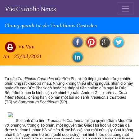
VietCatholic News
Chung quanh tự sắc Traditionis Custodes
Vũ Văn
An
25/Jul/2021
Tự sắc
Traditionis Custodes
của Đức Phanxicô tiếp tục nhận được nhiều
phản ứng rất khác xa nhau. Nhưng không thiếu những người, nhân dịp này,
hoặc đề cao Đức Phanxicô hoặc hạ thấp vị tiền nhiệm của ngài là Đức
Bênêđíctô, hơn là bình luận về chính tự sắc. Andrea Grillo, trên
La Croix
International
, chẳng hạn, có hẳn một bài so sánh
Traditionis Custodes
(TC) và
Summorum Pontificum
(SP).
So sánh đầu tiên:
Traditionis Custodes
tái lập quyền Giám Mục đối
với phụng vụ trong giáo phận, một nguyên tắc Giáo Hội học và cơ cấu đã
được Vatican II phục hồi và nên được bảo vệ như một của qúy. Chứ không
phải thứ “ngụy biện trơ trẽn (bold sophistry) ‘hai hình thức của cùng một