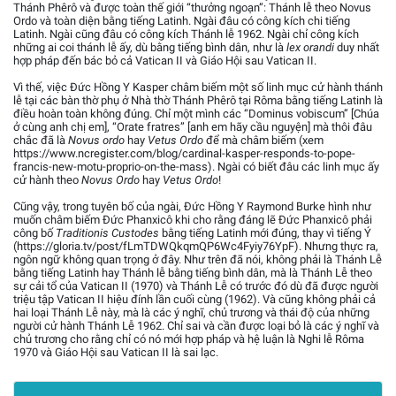
Thánh Phêrô và được toàn thế giới “thưởng ngoạn”: Thánh lễ theo Novus
Ordo và toàn diện bằng tiếng Latinh. Ngài đâu có công kích chi tiếng
Latinh. Ngài cũng đâu có công kích Thánh lễ 1962. Ngài chỉ công kích
những ai coi thánh lễ ấy, dù bằng tiếng bình dân, như là
lex orandi
duy nhất
hợp pháp đến bác bỏ cả Vatican II và Giáo Hội sau Vatican II.
Vì thế, việc Đức Hồng Y Kasper châm biếm một số linh mục cử hành thánh
lễ tại các bàn thờ phụ ở Nhà thờ Thánh Phêrô tại Rôma bằng tiếng Latinh là
điều hoàn toàn không đúng. Chỉ một mình các “Dominus vobiscum” [Chúa
ở cùng anh chị em], “Orate fratres” [anh em hãy cầu nguyện] mà thôi đâu
chắc đã là
Novus ordo
hay
Vetus Ordo
để mà châm biếm (xem
https://www.ncregister.com/blog/cardinal-kasper-responds-to-pope-
francis-new-motu-proprio-on-the-mass). Ngài có biết đâu các linh mục ấy
cử hành theo
Novus Ordo
hay
Vetus Ordo
!
Cũng vậy, trong tuyên bố của ngài, Đức Hồng Y Raymond Burke hình như
muốn châm biếm Đức Phanxicô khi cho rằng đáng lẽ Đức Phanxicô phải
công bố
Traditionis Custodes
bằng tiếng Latinh mới đúng, thay vì tiếng Ý
(https://gloria.tv/post/fLmTDWQkqmQP6Wc4Fyiy76YpF). Nhưng thực ra,
ngôn ngữ không quan trọng ở đây. Như trên đã nói, không phải là Thánh Lễ
bằng tiếng Latinh hay Thánh lễ bằng tiếng bình dân, mà là Thánh Lễ theo
sự cải tổ của Vatican II (1970) và Thánh Lễ có trước đó dù đã được người
triệu tập Vatican II hiệu đính lần cuối cùng (1962). Và cũng không phải cả
hai loại Thánh Lễ này, mà là các ý nghĩ, chủ trương và thái độ của những
người cử hành Thánh Lễ 1962. Chỉ sai và cần được loại bỏ là các ý nghĩ và
chủ trương cho rằng chỉ có nó mới hợp pháp và hệ luận là Nghi lễ Rôma
1970 và Giáo Hội sau Vatican II là sai lạc.