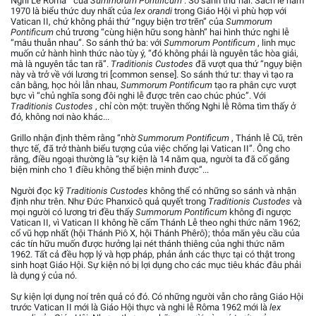
Nghi Lễ Rôma’” của
Summorum Pontificum
. So sánh thứ hai: Sách lễ năm
1970 là biểu thức duy nhất của
lex orandi
trong Giáo Hội vì phù hợp với
Vatican II, chứ không phải thứ “ngụy biện trơ trẽn” của
Summorum
Pontificum
chủ trương “cùng hiện hữu song hành” hai hình thức nghi lễ
“mâu thuẫn nhau”. So sánh thứ ba: với
Summorum Pontificum
, linh mục
muốn cử hành hình thức nào tùy ý, “đó không phải là nguyên tắc hòa giải,
mà là nguyên tắc tan rã”.
Traditionis Custodes
đã vượt qua thứ “ngụy biện
này và trở về với lương tri [common sense]. So sánh thứ tư: thay vì tạo ra
cân bằng, học hỏi lẫn nhau,
Summorum Pontificum
tạo ra phân cực vượt
bực vì “chủ nghĩa song đôi nghi lễ được trên cao chúc phúc”. Với
Traditionis Custodes
, chỉ còn một: truyền thống Nghi lễ Rôma tìm thấy ở
đó, không nơi nào khác...
Grillo nhận định thêm rằng “nhờ
Summorum Pontificum
, Thánh lễ Cũ, trên
thực tế, đã trở thành biểu tượng của việc chống lại Vatican II”. Ông cho
rằng, điều ngoại thường là “sự kiện là 14 năm qua, người ta đã cố gắng
biện minh cho 1 điều không thể biện minh được”...
Người đọc kỹ
Traditionis Custodes
không thể có những so sánh và nhận
định như trên. Như Đức Phanxicô quả quyết trong
Traditionis Custodes
và
mọi người có lương tri đều thấy
Summorum Pontificum
không đi ngược
Vatican II, vì Vatican II không hề cấm Thánh Lễ theo nghi thức năm 1962;
cổ vũ hợp nhất (hội Thánh Piô X, hội Thánh Phêrô); thỏa mãn yêu cầu của
các tín hữu muốn được hưởng lại nét thánh thiêng của nghi thức năm
1962. Tất cả đều hợp lý và hợp pháp, phản ảnh các thực tại có thật trong
sinh hoạt Giáo Hội. Sự kiện nó bị lợi dụng cho các mục tiêu khác đâu phải
là dụng ý của nó.
Sự kiện lợi dụng noí trên quả có đó. Có những người vẫn cho rằng Giáo Hội
trước Vatican II mới là Giáo Hội thực và nghi lễ Rôma 1962 mới là
lex