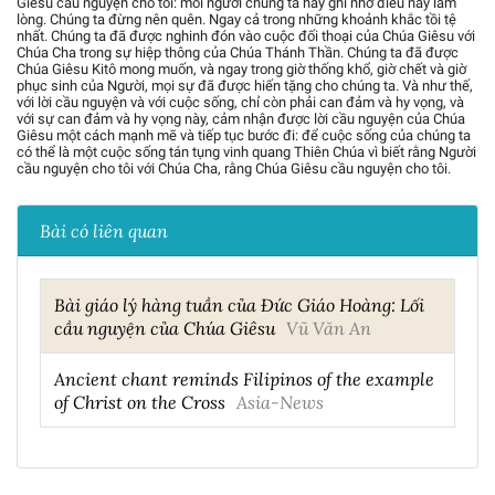
Giêsu cầu nguyện cho tôi: mỗi người chúng ta hãy ghi nhớ điều này làm
lòng. Chúng ta đừng nên quên. Ngay cả trong những khoảnh khắc tồi tệ
nhất. Chúng ta đã được nghinh đón vào cuộc đối thoại của Chúa Giêsu với
Chúa Cha trong sự hiệp thông của Chúa Thánh Thần. Chúng ta đã được
Chúa Giêsu Kitô mong muốn, và ngay trong giờ thống khổ, giờ chết và giờ
phục sinh của Người, mọi sự đã được hiến tặng cho chúng ta. Và như thế,
với lời cầu nguyện và với cuộc sống, chỉ còn phải can đảm và hy vọng, và
với sự can đảm và hy vọng này, cảm nhận được lời cầu nguyện của Chúa
Giêsu một cách mạnh mẽ và tiếp tục bước đi: để cuộc sống của chúng ta
có thể là một cuộc sống tán tụng vinh quang Thiên Chúa vì biết rằng Người
cầu nguyện cho tôi với Chúa Cha, rằng Chúa Giêsu cầu nguyện cho tôi.
Bài có liên quan
Bài giáo lý hàng tuần của Đức Giáo Hoàng: Lối
cầu nguyện của Chúa Giêsu
Vũ Văn An
Ancient chant reminds Filipinos of the example
of Christ on the Cross
Asia-News