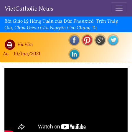
VietCatholic News
Bài Giáo Lý Hàng Tuần của Đức Phanxicô: Trên Thập
Giá, Chúa Giêsu Cầu Nguyện Cho Chúng Ta
Vũ Văn
An
16/Jun/2021