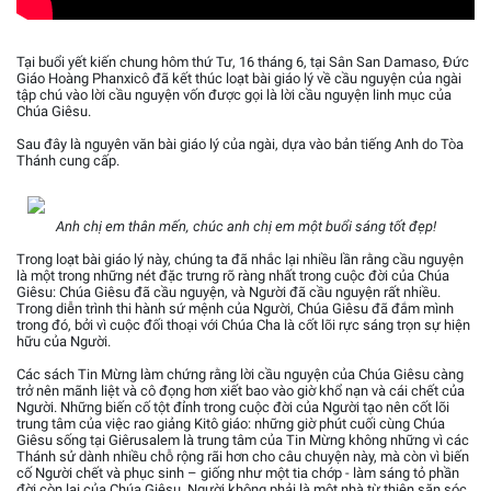
Tại buổi yết kiến chung hôm thứ Tư, 16 tháng 6, tại Sân San Damaso, Đức
Giáo Hoàng Phanxicô đã kết thúc loạt bài giáo lý về cầu nguyện của ngài
tập chú vào lời cầu nguyện vốn được gọi là lời cầu nguyện linh mục của
Chúa Giêsu.
Sau đây là nguyên văn bài giáo lý của ngài, dựa vào bản tiếng Anh do Tòa
Thánh cung cấp.
Anh chị em thân mến, chúc anh chị em một buổi sáng tốt đẹp!
Trong loạt bài giáo lý này, chúng ta đã nhắc lại nhiều lần rằng cầu nguyện
là một trong những nét đặc trưng rõ ràng nhất trong cuộc đời của Chúa
Giêsu: Chúa Giêsu đã cầu nguyện, và Người đã cầu nguyện rất nhiều.
Trong diễn trình thi hành sứ mệnh của Người, Chúa Giêsu đã đắm mình
trong đó, bởi vì cuộc đối thoại với Chúa Cha là cốt lõi rực sáng trọn sự hiện
hữu của Người.
Các sách Tin Mừng làm chứng rằng lời cầu nguyện của Chúa Giêsu càng
trở nên mãnh liệt và cô đọng hơn xiết bao vào giờ khổ nạn và cái chết của
Người. Những biến cố tột đỉnh trong cuộc đời của Người tạo nên cốt lõi
trung tâm của việc rao giảng Kitô giáo: những giờ phút cuối cùng Chúa
Giêsu sống tại Giêrusalem là trung tâm của Tin Mừng không những vì các
Thánh sử dành nhiều chỗ rộng rãi hơn cho câu chuyện này, mà còn vì biến
cố Người chết và phục sinh – giống như một tia chớp - làm sáng tỏ phần
đời còn lại của Chúa Giêsu. Người không phải là một nhà từ thiện săn sóc