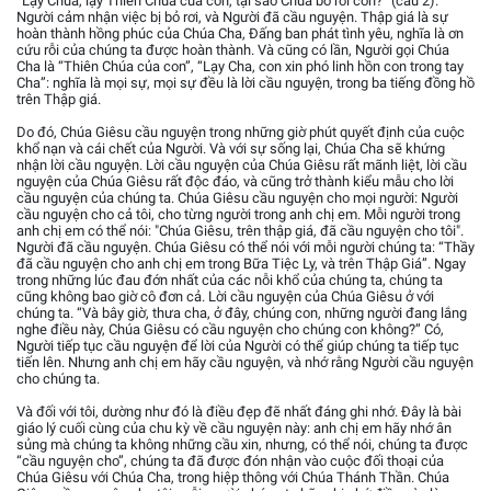
“Lạy Chúa, lạy Thiên Chúa của con, tại sao Chúa bỏ rơi con?” (câu 2).
Người cảm nhận việc bị bỏ rơi, và Người đã cầu nguyện. Thập giá là sự
hoàn thành hồng phúc của Chúa Cha, Đấng ban phát tình yêu, nghĩa là ơn
cứu rỗi của chúng ta được hoàn thành. Và cũng có lần, Người gọi Chúa
Cha là “Thiên Chúa của con”, “Lạy Cha, con xin phó linh hồn con trong tay
Cha”: nghĩa là mọi sự, mọi sự đều là lời cầu nguyện, trong ba tiếng đồng hồ
trên Thập giá.
Do đó, Chúa Giêsu cầu nguyện trong những giờ phút quyết định của cuộc
khổ nạn và cái chết của Người. Và với sự sống lại, Chúa Cha sẽ khứng
nhận lời cầu nguyện. Lời cầu nguyện của Chúa Giêsu rất mãnh liệt, lời cầu
nguyện của Chúa Giêsu rất độc đáo, và cũng trở thành kiểu mẫu cho lời
cầu nguyện của chúng ta. Chúa Giêsu cầu nguyện cho mọi người: Người
cầu nguyện cho cả tôi, cho từng người trong anh chị em. Mỗi người trong
anh chị em có thể nói: "Chúa Giêsu, trên thập giá, đã cầu nguyện cho tôi".
Người đã cầu nguyện. Chúa Giêsu có thể nói với mỗi người chúng ta: “Thầy
đã cầu nguyện cho anh chị em trong Bữa Tiệc Ly, và trên Thập Giá”. Ngay
trong những lúc đau đớn nhất của các nỗi khổ của chúng ta, chúng ta
cũng không bao giờ cô đơn cả. Lời cầu nguyện của Chúa Giêsu ở với
chúng ta. “Và bây giờ, thưa cha, ở đây, chúng con, những người đang lắng
nghe điều này, Chúa Giêsu có cầu nguyện cho chúng con không?” Có,
Người tiếp tục cầu nguyện để lời của Người có thể giúp chúng ta tiếp tục
tiến lên. Nhưng anh chị em hãy cầu nguyện, và nhớ rằng Người cầu nguyện
cho chúng ta.
Và đối với tôi, dường như đó là điều đẹp đẽ nhất đáng ghi nhớ. Đây là bài
giáo lý cuối cùng của chu kỳ về cầu nguyện này: anh chị em hãy nhớ ân
sủng mà chúng ta không những cầu xin, nhưng, có thể nói, chúng ta được
“cầu nguyện cho”, chúng ta đã được đón nhận vào cuộc đối thoại của
Chúa Giêsu với Chúa Cha, trong hiệp thông với Chúa Thánh Thần. Chúa