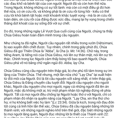
các đau khổ và bệnh tật của con người: Người đã và còn hơn thế nữa.
Trong Người, không những có sự tốt lành: mà còn có một điều gì đó hơn
thế nữa, có ơn cứu rỗi, và không phải là ơn cứu rỗi từng hồi - kiểu có thể
cứu tôi khỏi bệnh tật hoặc một khoảnh khắc tuyệt vọng - mà là ơn cứu rỗi
toàn diện, ơn cứu rỗi của đấng được xức dầu, mang lại hy vọng trong chiến
thắng dứt khoát của sự sống đối với sự chết.
Do đó, trong những ngày Lễ Vượt Qua cuối cùng của Người, chúng ta thấy
Chúa Giêsu hoàn toàn đắm mình trong cầu nguyện.
Như chúng ta đã nghe, Người cầu nguyện rất nhiều trong vườn Diệtsimani,
bị xao xuyến đến chết được. Tuy nhiên, chính trong giây phút đó, Chúa
Giêsu đã gọi Thiên Chúa là “Abba”, là Cha (x.
Mc
14:36). Chữ này, trong
tiếng Aram, là tiếng nói của Chúa Giêsu, nói lên sự thân mật, nói lên sự tín
thác. Chính trong lúc Người cảm thấy bóng tối bao quanh Người, Chúa
Giêsu phá vỡ nó bằng chữ ngắn ngủi đó:
Abba, lạy Cha
.
Chúa Giêsu cũng cầu nguyện trên thập giá, bị che phủ tối tăm trong sự im
lặng của Thiên Chúa. Thế nhưng, một lần nữa chữ “Lạy Cha” lại xuất hiện
từ đôi môi của Người. Đó là lời cầu nguyện sốt sắng nhất, vì trên thập giá,
Chúa Giêsu là Đấng chuyển cầu tuyệt đối: Người cầu nguyện cho người
khác, Người cầu nguyện cho mọi người, ngay cả những người đã lên án
Người, mặc dù không một ai, trừ một phạm nhân tội nghiệp đứng về phía
Người. Tất cả mọi người đều chống lại Người hoặc thờ ơ với Người, chỉ có
phạm nhân đó nhận ra quyền năng của Người. “Lạy Cha, xin tha thứ cho
họ; vì họ không biết việc họ làm ”(
Lc
23:34). Giữa bi kịch, trong nỗi đau đớn
tột cùng cả linh hồn lẫn thể xác, Chúa Giêsu đã cầu nguyện bằng những lời
thánh vịnh; với những người nghèo khổ trên thế giới, đặc biệt những người
bị mọi người lãng quên, Người đọc những lời bi thiết của Thánh vịnh 22: