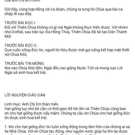
của anh chị em mình.
Giờ đây, cùng hợp tíếng với ca đoàn, chúng ta tung hô Chúa qua bài ca
nhập lễ sau đây.
TRƯỚC BÀI ĐỌC I:
Đối với Thiên Chúa không có gì mà Ngài không thực hiện được. Với nhóm
nhỏ Dothái, sau trận lục Đạ Hồng Thủy, Thiên Chúa đã tái tạo Dân Thánh
Mới
TRƯỚC BÀI ĐỌC II:
Qua cuộc sống đức tin, người tín hữu được mời gọi sống kết hợp mật thiết
với Chúa Kitô.
TRƯỚC BÀI TIN MỪNG:
Nơi nào Chúa Kitô đến, Ngài đều rao giảng Nước Trời và mong sao Lời
Ngài sẽ sinh hoa kết trái.
LỜI NGUYỆN GIÁO DÂN
Linh mục: Anh Chị Em thân mến.
Hạt giống tuy nhỏ bé cần có thời gian để lớn lên và Thiên Chúa cũng ban
ơn cho hạt giống được nẩy mầm. Chúng ta cầu xin Chúa cho hạt giống đức
tin đuợc sinh hoa kết trái.
1. Xin cho hạt giống đức tin luôn sống động trong tâm hồn của những ai xa
lìa Nhà Chúa. Với ơn Chúa tác động, như nguồn nước giúp họ tìm lại được