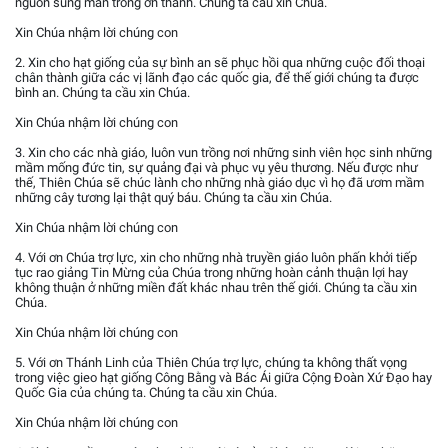
nguồn sung mãn trong ơn thánh. Chúng ta cầu xin Chúa.
Xin Chúa nhậm lời chúng con
2. Xin cho hạt giống của sự bình an sẽ phục hồi qua những cuộc đối thoại
chân thành giữa các vị lãnh đạo các quốc gia, để thế giới chúng ta được
bình an. Chúng ta cầu xin Chúa.
Xin Chúa nhậm lời chúng con
3. Xin cho các nhà giáo, luôn vun trồng nơi những sinh viên học sinh những
mầm mống đức tin, sự quảng đại và phục vụ yêu thương. Nếu được như
thế, Thiên Chúa sẽ chúc lành cho những nhà giáo dục vì họ đã ươm mầm
những cây tương lại thật quý báu. Chúng ta cầu xin Chúa.
Xin Chúa nhậm lời chúng con
4. Với ơn Chúa trợ lực, xin cho những nhà truyền giáo luôn phấn khởi tiếp
tục rao giảng Tin Mừng của Chúa trong những hoàn cảnh thuận lợi hay
không thuận ở những miền đất khác nhau trên thế giới. Chúng ta cầu xin
Chúa.
Xin Chúa nhậm lời chúng con
5. Với ơn Thánh Linh của Thiên Chúa trợ lực, chúng ta không thất vọng
trong việc gieo hạt giống Công Bằng và Bác Ái giữa Cộng Đoàn Xứ Đạo hay
Quốc Gia của chúng ta. Chúng ta cầu xin Chúa.
Xin Chúa nhậm lời chúng con