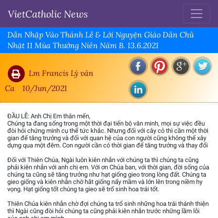
VietCatholic News
Dẫn Nhập Vào Thánh Lễ & Lời Nguyện Giáo Dân Chủ
Nhật 11 Mùa Thường Niên Năm B. 13.6.2021
Lm Francis Lý văn
Ca
10/Jun/2021
ĐẦU LỄ: Anh Chị Em thân mến,
Chúng ta đang sống trong một thời đại tiến bộ văn minh, mọi sự việc đều
đòi hỏi chứng minh cụ thể tức khắc. Nhưng đối với cây cỏ thì cần một thời
gian để tăng trưởng và đối với quan hệ của con người cũng không thể xây
dựng qua một đêm. Con người cần có thời gian để tăng trưởng và thay đổi
Đối với Thiên Chúa, Ngài luôn kiên nhẫn với chúng ta thì chúng ta cũng
phải kiên nhẫn với anh chị em. Với ơn Chúa ban, với thời gian, đời sống của
chúng ta cũng sẽ tăng trưởng như hạt giống gieo trong lòng đất. Chúng ta
gieo giống và kiên nhẫn chờ hãt giống nẩy mầm và lớn lên trong niềm hy
vọng. Hạt giống tốt chúng ta gieo sẽ trổ sinh hoa trái tốt.
Thiên Chúa kiên nhẫn chờ đợi chúng ta trổ sinh những hoa trái thánh thiện
thì Ngài cũng đòi hỏi chúng ta cũng phải kiên nhẫn trước những lầm lỗi