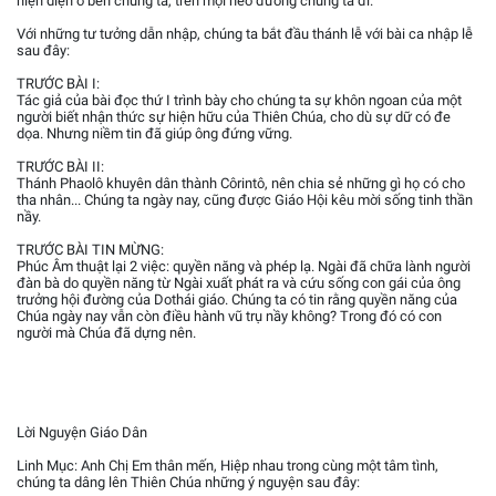
hiện diện ở bên chúng ta, trên mọi nẻo đường chúng ta đi.
Với những tư tưởng dẫn nhập, chúng ta bắt đầu thánh lễ với bài ca nhập lễ
sau đây:
TRƯỚC BÀI I:
Tác giả của bài đọc thứ I trình bày cho chúng ta sự khôn ngoan của một
người biết nhận thức sự hiện hữu của Thiên Chúa, cho dù sự dữ có đe
dọa. Nhưng niềm tin đã giúp ông đứng vững.
TRƯỚC BÀI II:
Thánh Phaolô khuyên dân thành Côrintô, nên chia sẻ những gì họ có cho
tha nhân... Chúng ta ngày nay, cũng được Giáo Hội kêu mời sống tinh thần
nầy.
TRƯỚC BÀI TIN MỪNG:
Phúc Âm thuật lại 2 việc: quyền năng và phép lạ. Ngài đã chữa lành người
đàn bà do quyền năng từ Ngài xuất phát ra và cứu sống con gái của ông
trưởng hội đường của Dothái giáo. Chúng ta có tin rằng quyền năng của
Chúa ngày nay vẫn còn điều hành vũ trụ nầy không? Trong đó có con
người mà Chúa đã dựng nên.
Lời Nguyện Giáo Dân
Linh Mục: Anh Chị Em thân mến, Hiệp nhau trong cùng một tâm tình,
chúng ta dâng lên Thiên Chúa những ý nguyện sau đây: