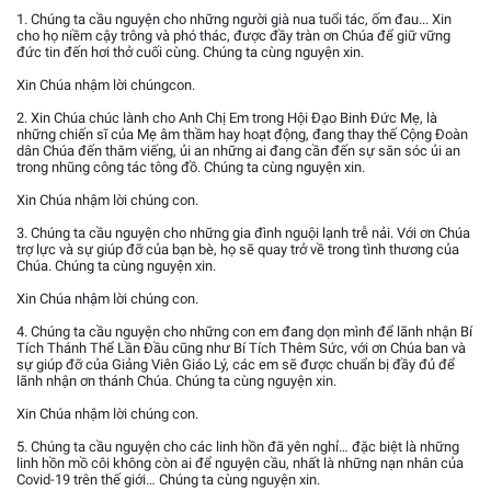
1. Chúng ta cầu nguyện cho những người già nua tuổi tác, ốm đau... Xin
cho họ niềm cậy trông và phó thác, được đầy tràn ơn Chúa để giữ vững
đức tin đến hơi thở cuối cùng. Chúng ta cùng nguyện xin.
Xin Chúa nhậm lời chúngcon.
2. Xin Chúa chúc lành cho Anh Chị Em trong Hội Đạo Binh Đức Mẹ, là
những chiến sĩ của Mẹ âm thầm hay hoạt động, đang thay thế Cộng Đoàn
dân Chúa đến thăm viếng, ủi an những ai đang cần đến sự săn sóc ủi an
trong nhũng công tác tông đồ. Chúng ta cùng nguyện xin.
Xin Chúa nhậm lời chúng con.
3. Chúng ta cầu nguyện cho những gia đình nguội lạnh trễ nải. Với ơn Chúa
trợ lực và sự giúp đỡ của bạn bè, họ sẽ quay trở về trong tình thương của
Chúa. Chúng ta cùng nguyện xin.
Xin Chúa nhậm lời chúng con.
4. Chúng ta cầu nguyện cho những con em đang dọn mình để lãnh nhận Bí
Tích Thánh Thể Lần Đầu cũng như Bí Tích Thêm Sức, với ơn Chúa ban và
sự giúp đỡ của Giảng Viên Giáo Lý, các em sẽ được chuẩn bị đầy đủ để
lãnh nhận ơn thánh Chúa. Chúng ta cùng nguyện xin.
Xin Chúa nhậm lời chúng con.
5. Chúng ta cầu nguyện cho các linh hồn đã yên nghỉ… đặc biệt là những
linh hồn mồ côi không còn ai để nguyện cầu, nhất là những nạn nhân của
Covid-19 trên thế giới… Chúng ta cùng nguyện xin.