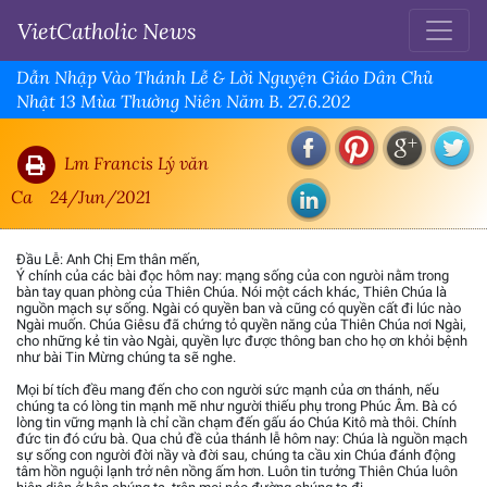
VietCatholic News
Dẫn Nhập Vào Thánh Lễ & Lời Nguyện Giáo Dân Chủ
Nhật 13 Mùa Thường Niên Năm B. 27.6.202
Lm Francis Lý văn
Ca
24/Jun/2021
Đầu Lễ: Anh Chị Em thân mến,
Ý chính của các bài đọc hôm nay: mạng sống của con ngưòi nằm trong
bàn tay quan phòng của Thiên Chúa. Nói một cách khác, Thiên Chúa là
nguồn mạch sự sống. Ngài có quyền ban và cũng có quyền cất đi lúc nào
Ngài muốn. Chúa Giêsu đã chứng tỏ quyền năng của Thiên Chúa nơi Ngài,
cho những kẻ tin vào Ngài, quyền lực được thông ban cho họ ơn khỏi bệnh
như bài Tin Mừng chúng ta sẽ nghe.
Mọi bí tích đều mang đến cho con người sức mạnh của ơn thánh, nếu
chúng ta có lòng tin mạnh mẽ như người thiếu phụ trong Phúc Âm. Bà có
lòng tin vững mạnh là chỉ cần chạm đến gấu áo Chúa Kitô mà thôi. Chính
đức tin đó cứu bà. Qua chủ đề của thánh lễ hôm nay: Chúa là nguồn mạch
sự sống con người đời nầy và đời sau, chúng ta cầu xin Chúa đánh động
tâm hồn nguội lạnh trở nên nồng ấm hơn. Luôn tin tưởng Thiên Chúa luôn