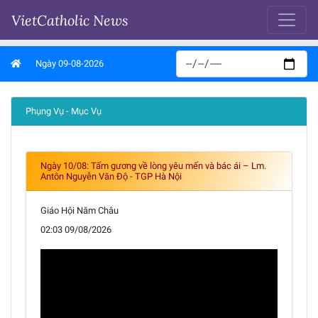
VietCatholic News
Ngày 09-08-2026
Phụng Vụ - Mục Vụ
Ngày 10/08: Tấm gương về lòng yêu mến và bác ái – Lm.
Antôn Nguyễn Văn Độ - TGP Hà Nội
Giáo Hội Năm Châu
02:03 09/08/2026