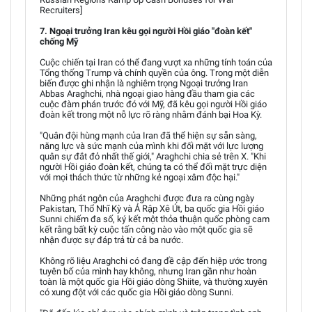
Recruiters]
7. Ngoại trưởng Iran kêu gọi người Hồi giáo "đoàn kết"
chống Mỹ
Cuộc chiến tại Iran có thể đang vượt xa những tính toán của
Tổng thống Trump và chính quyền của ông. Trong một diễn
biến được ghi nhận là nghiêm trọng Ngoại trưởng Iran
Abbas Araghchi, nhà ngoại giao hàng đầu tham gia các
cuộc đàm phán trước đó với Mỹ, đã kêu gọi người Hồi giáo
đoàn kết trong một nỗ lực rõ ràng nhằm đánh bại Hoa Kỳ.
"Quân đội hùng mạnh của Iran đã thể hiện sự sẵn sàng,
năng lực và sức mạnh của mình khi đối mặt với lực lượng
quân sự đắt đỏ nhất thế giới," Araghchi chia sẻ trên X. "Khi
người Hồi giáo đoàn kết, chúng ta có thể đối mặt trực diện
với mọi thách thức từ những kẻ ngoại xâm độc hại."
Những phát ngôn của Araghchi được đưa ra cùng ngày
Pakistan, Thổ Nhĩ Kỳ và Ả Rập Xê Út, ba quốc gia Hồi giáo
Sunni chiếm đa số, ký kết một thỏa thuận quốc phòng cam
kết rằng bất kỳ cuộc tấn công nào vào một quốc gia sẽ
nhận được sự đáp trả từ cả ba nước.
Không rõ liệu Araghchi có đang đề cập đến hiệp ước trong
tuyên bố của mình hay không, nhưng Iran gần như hoàn
toàn là một quốc gia Hồi giáo dòng Shiite, và thường xuyên
có xung đột với các quốc gia Hồi giáo dòng Sunni.