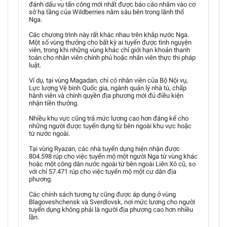
đánh dấu vụ tấn công mới nhất được báo cáo nhằm vào cơ
sở hạ tầng của Wildberries nằm sâu bên trong lãnh thổ
Nga.
Các chương trình này rất khác nhau trên khắp nước Nga.
Một số vùng thưởng cho bất kỳ ai tuyển được tình nguyện
viên, trong khi những vùng khác chỉ giới hạn khoản thanh
toán cho nhân viên chính phủ hoặc nhân viên thực thi pháp
luật.
Ví dụ, tại vùng Magadan, chỉ có nhân viên của Bộ Nội vụ,
Lực lượng Vệ binh Quốc gia, ngành quản lý nhà tù, chấp
hành viên và chính quyền địa phương mới đủ điều kiện
nhận tiền thưởng.
Nhiều khu vực cũng trả mức lương cao hơn đáng kể cho
những người được tuyển dụng từ bên ngoài khu vực hoặc
từ nước ngoài.
Tại vùng Ryazan, các nhà tuyển dụng hiện nhận được
804.598 rúp cho việc tuyển mộ một người Nga từ vùng khác
hoặc một công dân nước ngoài từ bên ngoài Liên Xô cũ, so
với chỉ 57.471 rúp cho việc tuyển mộ một cư dân địa
phương.
Các chính sách tương tự cũng được áp dụng ở vùng
Blagoveshchensk và Sverdlovsk, nơi mức lương cho người
tuyển dụng không phải là người địa phương cao hơn nhiều
lần.