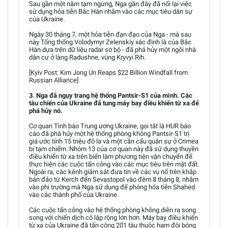
Sau gần một năm tạm ngừng, Nga gần đây đã nối lại việc
sử dụng hỏa tiễn Bắc Hàn nhằm vào các mục tiêu dân sự
của Ukraine.
Ngày 30 tháng 7, một hỏa tiễn đạn đạo của Nga - mà sau
này Tổng thống Volodymyr Zelenskiy xác định là của Bắc
Hàn dựa trên dữ liệu radar sơ bộ - đã phá hủy một ngôi nhà
dân cư ở làng Radushne, vùng Kryvyi Rih.
[Kyiv Post: Kim Jong Un Reaps $22 Billion Windfall from
Russian Alliance]
3. Nga đã ngụy trang hệ thống Pantsir-S1 của mình. Các
tàu chiến của Ukraine đã tung máy bay điều khiển từ xa để
phá hủy nó.
Cơ quan Tình báo Trung ương Ukraine, gọi tắt là HUR báo
cáo đã phá hủy một hệ thống phòng không Pantsir-S1 trị
giá ước tính 15 triệu đô la và một cần cẩu quân sự ở Crimea
bị tạm chiếm. Nhóm 13 của cơ quan này đã sử dụng thuyền
điều khiển từ xa trên biển làm phương tiện vận chuyển để
thực hiện các cuộc tấn công vào các mục tiêu trên mặt đất.
Ngoài ra, các kênh giám sát đưa tin về các vụ nổ trên khắp
bán đảo từ Kerch đến Sevastopol vào đêm 8 tháng 8, nhằm
vào phi trường mà Nga sử dụng để phóng hỏa tiễn Shahed
vào các thành phố của Ukraine.
Các cuộc tấn công vào hệ thống phòng không diễn ra song
song với chiến dịch cô lập rộng lớn hơn. Máy bay điều khiển
từ xa của Ukraine đã tấn công 201 tàu thuộc hạm đội bóng