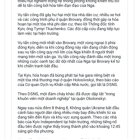
thiếu hụt nghiêm trọng hệ thống phòng không khiến thủ đô
dễ bị tấn công bởi hỏa tiễn đạn đạo của Nga.
Vụ tấn công đã gây hư hại một tòa nhà dân cư, nhiều xe hơi
và các công trình phụ ở quận Brovary, đồng thời gây ra hỏa
hoạn tại một tòa nhà phi dân cư, theo lời Thống đốc tỉnh
Kyiv, ông Tymyr Tkachenko. Các đội cấp cứu đang tiếp tục
làm việc tại hiện trường.
Vụ tấn công mới nhất vào Brovary, một vùng ngoại ô phía
đông Kyiv, diễn ra khi cộng đồng này vẫn đang chấn động
sau vụ tấn công quy mô lớn của Nga khiến 8 người thiệt
mạng trên một sân ga. Vụ tấn công này đánh dấu một trong
những cuộc oanh tạc dữ dội nhất của Nga tại Brovary kể từ
khi chiến tranh bắt đầu.
Tại Kyiv, hỏa hoạn đã bùng phát tại hai gara riêng biệt và
một tòa nhà thương mại ở quận Holosiivskyi, theo báo cáo
của Cơ quan Dịch vụ Khẩn cấp Nhà nước, gọi tắt là DSNS.
Theo DSNS, một đám cháy khác đã được dập tắt "trong
khuôn viên một doanh nghiệp" tại quận Obolonskyi.
Ngay sau nửa đêm 8 tháng 8, Không quân Ukraine bắt đầu
cảnh báo người dân rằng nhiều máy bay điều khiển từ xa
đang tiến đến Kyiv và khu vực xung quanh. Theo các nhà
báo của Kyiv Independent tại hiện trường, những tiếng nổ
đầu tiên được nghe thấy trong thành phố vào khoảng 12:45
sáng giờ địa phương.