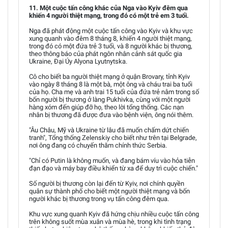
11. Một cuộc tấn công khác của Nga vào Kyiv đêm qua
khiến 4 người thiệt mạng, trong đó có một trẻ em 3 tuổi.
Nga đã phát động một cuộc tấn công vào Kyiv và khu vực
xung quanh vào đêm 8 tháng 8, khiến 4 người thiệt mạng,
trong đó có một đứa trẻ 3 tuổi, và 8 người khác bị thương,
theo thông báo của phát ngôn nhân cảnh sát quốc gia
Ukraine, Đại Úy Alyona Lyutnytska.
Cô cho biết ba người thiệt mạng ở quận Brovary, tỉnh Kyiv
vào ngày 8 tháng 8 là một bà, một ông và cháu trai ba tuổi
của họ. Cha mẹ và anh trai 15 tuổi của đứa trẻ nằm trong số
bốn người bị thương ở làng Pukhivka, cùng với một người
hàng xóm đến giúp đỡ họ, theo lời tổng thống. Các nạn
nhân bị thương đã được đưa vào bệnh viện, ông nói thêm.
"Âu Châu, Mỹ và Ukraine từ lâu đã muốn chấm dứt chiến
tranh", Tổng thống Zelenskiy cho biết như trên tại Belgrade,
nơi ông đang có chuyến thăm chính thức Serbia.
"Chỉ có Putin là không muốn, và đang bám víu vào hỏa tiễn
đạn đạo và máy bay điều khiển từ xa để duy trì cuộc chiến."
Số người bị thương còn lại đến từ Kyiv, nơi chính quyền
quân sự thành phố cho biết một người thiệt mạng và bốn
người khác bị thương trong vụ tấn công đêm qua.
Khu vực xung quanh Kyiv đã hứng chịu nhiều cuộc tấn công
trên không suốt mùa xuân và mùa hè, trong khi tình trạng