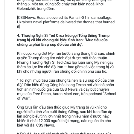
tháng 6. Một tàu cũng bốc cháy trên biển ngoài khơi
Gelendzhik trong đêm.
[CBSNews: Russia covered its Pantsir-S1 in camouflage.
Ukraine’s naval platforms delivered the drones that burned
it]
4. Thượng Nghị Sĩ Ted Cruz kêu gọi Tổng thống Trump
trang bị vũ khí cho người biểu tình Iran: "Mục tiêu của
chúng ta phải là sự sụp đổ của chế độ".
Khi cuộc xung đột Mỹ-Iran bước sang tháng thứ sáu, chính
quyền Trump đang tìm cách đạt được một thỏa thuận.
Nhưng Thượng Nghị Sĩ Ted Cruz lập luận rằng Mỹ nên gây
thêm áp lực lên chế độ Iran — bao gồm cả việc trang bị vũ
khí cho những người Iran chống đối chính phủ của họ.
" Tôi nghĩ mục tiêu của chúng ta nên là sự sụp đổ của chế
độ," Dân biểu đảng Cộng hòa bang Texas nói với nhà phân
tích an ninh quốc gia của CBS News và cây bút chuyên
mục của Free Press, Aaron MacLean, trên podcast "School
of War".
Ông Cruz lần đầu tiên thúc giục Mỹ trang bị vũ khí cho
người biểu tình vào cuối tháng Giêng, sau khi Iran đàn áp
làn sóng biểu tình lớn nhất trong nhiều năm ở nước này,
khiến ít nhất 12.000 người thiệt mạng, các nguồn tin cho
biết với đài CBS News.