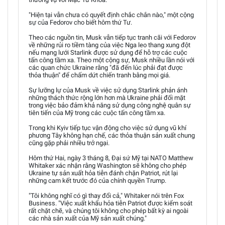
"Hiện tại vẫn chưa có quyết định chắc chắn nào," một cộng
sự của Fedorov cho biết hôm thứ Tư.
Theo các nguồn tin, Musk vẫn tiếp tục tranh cãi với Fedorov
về những rủi ro tiềm tàng của việc Nga leo thang xung đột
nếu mạng lưới Starlink được sử dụng để hỗ trợ các cuộc
tấn công tầm xa. Theo một cộng sự, Musk nhiều lần nói với
các quan chức Ukraine rằng "đã đến lúc phải đạt được
thỏa thuận" để chấm dứt chiến tranh bằng mọi giá.
Sự lưỡng lự của Musk về việc sử dụng Starlink phản ánh
những thách thức rộng lớn hơn mà Ukraine phải đối mặt
trong việc bảo đảm khả năng sử dụng công nghệ quân sự
tiên tiến của Mỹ trong các cuộc tấn công tầm xa.
Trong khi Kyiv tiếp tục vận động cho việc sử dụng vũ khí
phương Tây không hạn chế, các thỏa thuận sản xuất chung
cũng gặp phải nhiều trở ngại.
Hôm thứ Hai, ngày 3 tháng 8, Đại sứ Mỹ tại NATO Matthew
Whitaker xác nhận rằng Washington sẽ không cho phép
Ukraine tự sản xuất hỏa tiễn đánh chặn Patriot, rút lại
những cam kết trước đó của chính quyền Trump.
"Tôi không nghĩ có gì thay đổi cả," Whitaker nói trên Fox
Business. "Việc xuất khẩu hỏa tiễn Patriot được kiểm soát
rất chặt chẽ, và chúng tôi không cho phép bất kỳ ai ngoài
các nhà sản xuất của Mỹ sản xuất chúng."