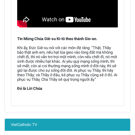
Tin Mừng Chúa Giê-su Ki-tô theo thánh Gio-an.
Khi ấy, Đức Giê-su nói với các môn đệ rằng: “Thật, Thầy
bảo thật anh em, nếu hạt lúa gieo vào lòng đất mà không
chết đi, thì nó vẫn trơ trọi một mình; còn nếu chết đi, nó mới
sinh được nhiều hạt khác. Ai yêu quý mạng sống mình, thì
sẽ mất; còn ai coi thường mạng sống mình ở đời này, thì sẽ
giữ lại được cho sự sống đời đời. Ai phục vụ Thầy, thì hãy
theo Thầy; và Thầy ở đâu, kẻ phục vụ Thầy cũng sẽ ở đó. Ai
phục vụ Thầy, Cha Thầy sẽ quý trọng người ấy.”
Đó là Lời Chúa
VietCatholic TV