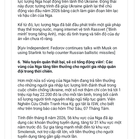
lực lượng Nga hoạt động trên lãnh thổ Ukraine. Động thái
này được tường trình đã giúp Ukraine giành lại thế chủ
động vào đầu năm 2026 bằng cách làm gián đoạn liên lạc
và hậu cần của Nga.
Kể từ đó, lực lượng Nga đã bắt đầu phát triển một giải pháp
thay thế trong nước, mạng internet vệ tinh Rassvet ("Bình
minh" trong tiếng Anh), mặc dù tình trạng và tiến độ của dự
án vẫn chưa rõ ràng.
[Kyiv Independent: Fedorov continues talks with Musk on
using Starlink to help counter Russian ballistic missiles]
6. ‘Nếu tuyển quân thất bại, sẽ có tổng động viên’: Các
vùng của Nga tăng tiền thưởng cho người gia nhập quân
đội trong thời chiến.
Hơn một nửa số vùng của Nga hiện đang trả tiền thưởng
cho những người gia nhập lực lượng lính đánh thuê trong
cuộc chiến chống Ukraine, một số nơi thậm chí còn trả tới 1
triệu rúp hay 22.200 đô la cho mỗi tân binh, trong bối cảnh
số lượng người tình nguyện nhập ngũ tiếp tục giảm. Viện
Nghiên Cứu Chiến Tranh Hoa Kỳ, gọi tắt là ISW, cho biết
như trên trong báo cáo hôm Thứ Sáu, 07 Tháng Tám.
Tính đến tháng 8 năm 2026, 56 khu vực của Nga đã áp
dụng các khoản thưởng tuyển dụng, tăng từ 31 khu vực một
năm trước đó. Sự gia tăng mạnh nhất đến từ khu vực
Smolensk, nơi trợ cấp rất lớn, với tiền thưởng cho người
tuyển dụng tăng gần gấp mười lần.