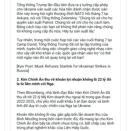
Tổng thống Trump lần đầu tiên đưa ra ý tưởng cấp phép
cho Ukraine sản xuất các hỏa tiễn đánh chặn được săn
đón này trong hội nghị thượng đỉnh NATO hồi tháng 7 tại
Ankara, nói với Tổng thống Zelenskiy: "Chúng tôi sẽ cho họ
quyền sản xuất Patriot. Chúng tôi sẽ chỉ cho họ cách làm.
Bằng cách này các bạn sẽ không thể phàn nàn rằng chúng
tôi không cung cấp đủ nữa. Hãy tự sản xuất lấy."
Tuy nhiên, trong một cuộc họp nội các vào cuối tháng 7 tại
Camp David, Tổng thống Trump đã rút lại lập trường của
mình, tuyên bố rằng việc chuyển giao công nghệ nhạy cảm
như vậy rất khó khăn vì các quốc gia nhận viện trợ "có thể
một ngày nào đó sẽ quay lưng lại với bạn".
[Kyiv Post: Musk Refuses Starlink for Ukrainian Strikes in
Russia]
2. Kim Chính Ân thu về khoản lợi nhuận khổng lồ 22 tỷ đô
la từ liên minh với Nga.
Theo Bloomberg, nhà lãnh đạo Bắc Hàn Kim Chính Ân đã
thu về tới 22 tỷ Mỹ Kim doanh thu ngoại tệ trong giai đoạn
2022-2025, chủ yếu nhờ xuất khẩu ồ ạt đạn dược và binh
lính để duy trì cuộc chiến của Nga tại Ukraine.
Khoản tiền khổng lồ này, gần gấp bốn lần doanh thu của
Bình Nhưỡng trong bốn năm trước đó, đã mang lại cho Kim
Chính Ân đòn bẩy tài chính chưa từng có, bất chấp các lệnh
trừng phạt nghiêm khắc của Liên Hiệp Quốc.