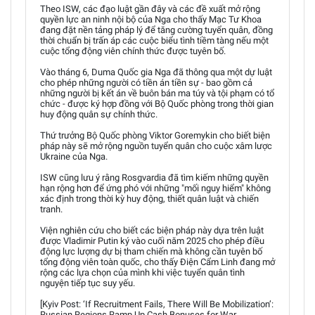
Theo ISW, các đạo luật gần đây và các đề xuất mở rộng
quyền lực an ninh nội bộ của Nga cho thấy Mạc Tư Khoa
đang đặt nền tảng pháp lý để tăng cường tuyển quân, đồng
thời chuẩn bị trấn áp các cuộc biểu tình tiềm tàng nếu một
cuộc tổng động viên chính thức được tuyên bố.
Vào tháng 6, Duma Quốc gia Nga đã thông qua một dự luật
cho phép những người có tiền án tiền sự - bao gồm cả
những người bị kết án về buôn bán ma túy và tội phạm có tổ
chức - được ký hợp đồng với Bộ Quốc phòng trong thời gian
huy động quân sự chính thức.
Thứ trưởng Bộ Quốc phòng Viktor Goremykin cho biết biện
pháp này sẽ mở rộng nguồn tuyển quân cho cuộc xâm lược
Ukraine của Nga.
ISW cũng lưu ý rằng Rosgvardia đã tìm kiếm những quyền
hạn rộng hơn để ứng phó với những "mối nguy hiểm" không
xác định trong thời kỳ huy động, thiết quân luật và chiến
tranh.
Viện nghiên cứu cho biết các biện pháp này dựa trên luật
được Vladimir Putin ký vào cuối năm 2025 cho phép điều
động lực lượng dự bị tham chiến mà không cần tuyên bố
tổng động viên toàn quốc, cho thấy Điện Cẩm Linh đang mở
rộng các lựa chọn của mình khi việc tuyển quân tình
nguyện tiếp tục suy yếu.
[Kyiv Post: ‘If Recruitment Fails, There Will Be Mobilization’:
Russian Regions Ramp Up Cash Bonuses for War