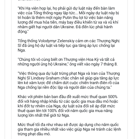
"Khi Hạ viện họp lại, họ phải gửi dự luật này đến bàn làm
việc của Tổng thống ngay lập tức... Mỗi ngày dự luật này bị
trì hoãn là thêm một ngày Putin thu lợi từ việc bán năng
lượng để mua hỏa tiễn, máy bay điều khiển từ xa và vũ khí
nhằm giết hại người dân Ukraine. Đã đến lúc phải hành
động."
Tổng thống Volodymyr Zelenskiy cảm ơn các Thượng Nghị
Sĩ đã ủng hộ dự luật và tiếp tục gia tăng áp lực chống lại
Nga.
"Chúng tôi vô cùng biết ơn Thượng viện Hoa Kỳ và tất cả
những người ủng hộ Ukraine," ông viết vào ngày 7 tháng 8.
"Việc thông qua dự luật trừng phạt Nga và Iran của Thượng
Nghị Sĩ Lindsey Graham chắc chắn sẽ giúp gia tăng áp lực
lên kẻ xâm lược để chấm dứt cuộc chiến tranh điên rồ của
Nga chống lại nền độc lập và người dân của chúng ta."
Khác với phiên bản ban đầu đề xuất mức thuế quan 500%
đối với hàng nhập khẩu từ các quốc gia mua dầu mỏ hoặc
khí đốt tự nhiên của Nga, dự luật sửa đổi sẽ áp đặt mức
thuế quan lên tới 100% đối với năm quốc gia mua năng
lượng lớn nhất thế giới từ Nga.
Mức thuế tối đa như nhau sẽ được áp dụng cho năm quốc
gia tham gia nhiều nhất vào việc giúp Nga né tránh các lệnh
trừng phạt dầu mỏ.