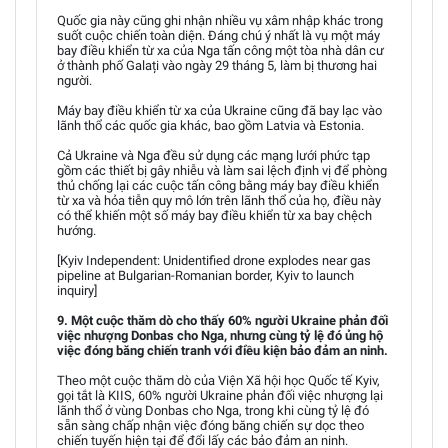
Quốc gia này cũng ghi nhận nhiều vụ xâm nhập khác trong
suốt cuộc chiến toàn diện. Đáng chú ý nhất là vụ một máy
bay điều khiển từ xa của Nga tấn công một tòa nhà dân cư
ở thành phố Galați vào ngày 29 tháng 5, làm bị thương hai
người.
Máy bay điều khiển từ xa của Ukraine cũng đã bay lạc vào
lãnh thổ các quốc gia khác, bao gồm Latvia và Estonia.
Cả Ukraine và Nga đều sử dụng các mạng lưới phức tạp
gồm các thiết bị gây nhiễu và làm sai lệch định vị để phòng
thủ chống lại các cuộc tấn công bằng máy bay điều khiển
từ xa và hỏa tiễn quy mô lớn trên lãnh thổ của họ, điều này
có thể khiến một số máy bay điều khiển từ xa bay chệch
hướng.
[Kyiv Independent: Unidentified drone explodes near gas
pipeline at Bulgarian-Romanian border, Kyiv to launch
inquiry]
9. Một cuộc thăm dò cho thấy 60% người Ukraine phản đối
việc nhượng Donbas cho Nga, nhưng cùng tỷ lệ đó ủng hộ
việc đóng băng chiến tranh với điều kiện bảo đảm an ninh.
Theo một cuộc thăm dò của Viện Xã hội học Quốc tế Kyiv,
gọi tắt là KIIS, 60% người Ukraine phản đối việc nhượng lại
lãnh thổ ở vùng Donbas cho Nga, trong khi cùng tỷ lệ đó
sẵn sàng chấp nhận việc đóng băng chiến sự dọc theo
chiến tuyến hiện tại để đổi lấy các bảo đảm an ninh.