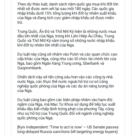
Theo dự thảo luật, danh sách năm quốc gia mua khí đốt lớn
nhất sẽ được xem xét lại sau mỗi 180 ngày. Các quốc gia
nhập khẩu dưới 15% tổng lượng khí đốt tự nhiên xuất khẩu
của Nga và đang tích cực giảm nhập khẩu sẽ được miễn
trừ.
Trung Quốc, Ấn Độ và Thổ Nhĩ Kỳ hiện là những nước mua
dầu lớn nhất của Nga, trong khi Liên Hiệp Âu Châu, Trung
Quốc và Thổ Nhĩ Kỳ nằm trong số những nước nhập khẩu
khí đốt tự nhiên lớn nhất của Nga.
Dự luật này cũng sẽ nhắm vào Putin và các quan chức cao
cấp khác của Nga, cũng như các tổ chức tài chính lớn của
Nga, bao gồm Ngân hàng Trung ương, Sberbank và
Gazprombank.
Chiến dịch này sẽ tấn công sâu hơn vào các công ty nhà
nước Nga, các thực thể nước ngoài hỗ trợ cơ sở công
nghiệp quốc phòng của Nga và các dự án năng lượng lớn
của Nga.
Dự luật cũng bao gồm các biện pháp nhắm vào hạm đội
ngầm của Nga, mà Mạc Tư Khoa sử dụng để tiếp tục xuất
khẩu dầu bất chấp lệnh trừng phạt của phương Tây, cũng
như sự hỗ trợ của Trung Quốc đối với ngành công nghiệp
quốc phòng của Nga.
[Kyiv Independent: 'Time to act is now' — US Senate passes
long-delayed Russia sanctions bill targeting energy buyers]