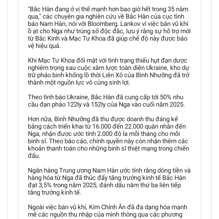
"Bắc Hàn đang ở vị thế mạnh hơn bao giờ hết trong 35 năm
qua," các chuyên gia nghiên cứu về Bắc Hàn của cục tình
báo Nam Hàn, nói với Bloomberg. Lankov ví việc bán vũ khí
ồ ạt cho Nga như trúng số độc đắc, lưu ý rằng sự hỗ trợ mới
từ Bắc Kinh và Mạc Tư Khoa đã giúp chế độ này được bảo
vệ hiệu quả.
Khi Mạc Tư Khoa đối mặt với tình trạng thiếu hụt đạn dược
nghiêm trọng sau cuộc xâm lược toàn diện Ukraine, kho dự
trữ pháo binh khổng lồ thời Liên Xô của Bình Nhưỡng đã trở
thành một nguồn lực vô cùng sinh lợi.
Theo tình báo Ukraine, Bắc Hàn đã cung cấp tới 50% nhu
cầu đạn pháo 122ly và 152ly của Nga vào cuối năm 2025.
Hơn nữa, Bình Nhưỡng đã thu được doanh thu đáng kể
bằng cách triển khai từ 16.000 đến 22.000 quân nhân đến
Nga, nhận được ước tính 2.000 đô la mỗi tháng cho mỗi
binh sĩ. Theo báo cáo, chính quyền này còn nhận thêm các
khoản thanh toán cho những binh sĩ thiệt mạng trong chiến
đấu.
Ngân hàng Trung ương Nam Hàn ước tính rằng dòng tiền và
hàng hóa từ Nga đã thúc đẩy tăng trưởng kinh tế Bắc Hàn
đạt 3,5% trong năm 2025, đánh dấu năm thứ ba liên tiếp
tăng trưởng kinh tế.
Ngoài việc bán vũ khí, Kim Chính Ân đã đa dạng hóa mạnh
mẽ các nguồn thu nhập của mình thông qua các phương