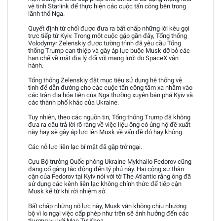
vệ tinh Starlink để thực hiện các cuộc tấn công bên trong
lãnh thổ Nga.
Quyết định từ chối được đưa ra bất chấp những lời kêu gọi
trực tiếp từ Kyiv. Trong một cuộc gặp gần đây, Tổng thống
Volodymyr Zelenskiy được tường trình đã yêu cầu Tổng
thống Trump can thiệp và gây áp lực buộc Musk dỡ bỏ các
hạn chế về mặt địa lý đối với mạng lưới do SpaceX vận
hành.
Tổng thống Zelenskiy đặt mục tiêu sử dụng hệ thống vệ
tinh để dẫn đường cho các cuộc tấn công tầm xa nhằm vào
các trận địa hỏa tiễn của Nga thường xuyên bắn phá Kyiv và
các thành phố khác của Ukraine.
Tuy nhiên, theo các nguồn tin, Tổng thống Trump đã không
đưa ra câu trả lời rõ ràng về việc liệu ông có ủng hộ đề xuất
này hay sẽ gây áp lực lên Musk về vấn đề đó hay không.
Các nỗ lực liên lạc bí mật đã gặp trở ngại.
Cựu Bộ trưởng Quốc phòng Ukraine Mykhailo Fedorov cũng
đang cố gắng tác động đến tỷ phú này. Hai cộng sự thân
cận của Fedorov tại Kyiv nói với tờ The Atlantic rằng ông đã
sử dụng các kênh liên lạc không chính thức để tiếp cận
Musk kể từ khi rời nhiệm sở.
Bất chấp những nỗ lực này, Musk vẫn không chịu nhượng
bộ vì lo ngại việc cấp phép như trên sẽ ảnh hưởng đến các
thương vụ với Mạc Tư Khoa.