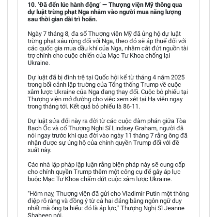
10. ‘Đã đến lúc hành động’ — Thượng viện Mỹ thông qua
dự luật trừng phạt Nga nhắm vào người mua năng lượng
sau thời gian dài trì hoãn.
Ngày 7 tháng 8, đa số Thượng viện Mỹ đã ủng hộ dự luật
trừng phạt sâu rộng đối với Nga, theo đó sẽ áp thuế đối với
các quốc gia mua dầu khí của Nga, nhằm cắt đứt nguồn tài
trợ chính cho cuộc chiến của Mạc Tư Khoa chống lại
Ukraine.
Dự luật đã bị đình trệ tại Quốc hội kể từ tháng 4 năm 2025
trong bối cảnh lập trường của Tổng thống Trump về cuộc
xâm lược Ukraine của Nga đang thay đổi. Cuộc bỏ phiếu tại
Thượng viện mở đường cho việc xem xét tại Hạ viện ngay
trong tháng tới. Kết quả bỏ phiếu là 86-11.
Dự luật sửa đổi này ra đời từ các cuộc đàm phán giữa Tòa
Bạch Ốc và cố Thượng Nghị Sĩ Lindsey Graham, người đã
nói ngay trước khi qua đời vào ngày 11 tháng 7 rằng ông đã
nhận được sự ủng hộ của chính quyền Trump đối với đề
xuất này.
Các nhà lập pháp lập luận rằng biện pháp này sẽ cung cấp
cho chính quyền Trump thêm một công cụ để gây áp lực
buộc Mạc Tư Khoa chấm dứt cuộc xâm lược Ukraine.
"Hôm nay, Thượng viện đã gửi cho Vladimir Putin một thông
điệp rõ ràng và đồng ý từ cả hai đảng bằng ngôn ngữ duy
nhất mà ông ta hiểu: đó là áp lực," Thượng Nghị Sĩ Jeanne
Shaheen nói.