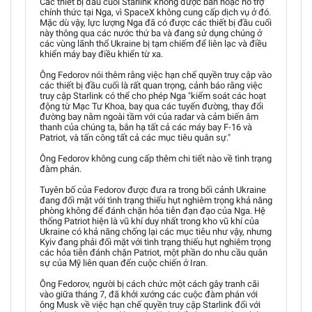
Các thiết bị đầu cuối Starlink không được bán hoặc hỗ trợ
chính thức tại Nga, vì SpaceX không cung cấp dịch vụ ở đó.
Mặc dù vậy, lực lượng Nga đã có được các thiết bị đầu cuối
này thông qua các nước thứ ba và đang sử dụng chúng ở
các vùng lãnh thổ Ukraine bị tạm chiếm để liên lạc và điều
khiển máy bay điều khiển từ xa.
Ông Fedorov nói thêm rằng việc hạn chế quyền truy cập vào
các thiết bị đầu cuối là rất quan trọng, cảnh báo rằng việc
truy cập Starlink có thể cho phép Nga "kiểm soát các hoạt
động từ Mạc Tư Khoa, bay qua các tuyến đường, thay đổi
đường bay nằm ngoài tầm với của radar và cảm biến âm
thanh của chúng ta, bắn hạ tất cả các máy bay F-16 và
Patriot, và tấn công tất cả các mục tiêu quân sự."
Ông Fedorov không cung cấp thêm chi tiết nào về tình trạng
đàm phán.
Tuyên bố của Fedorov được đưa ra trong bối cảnh Ukraine
đang đối mặt với tình trạng thiếu hụt nghiêm trọng khả năng
phòng không để đánh chặn hỏa tiễn đạn đạo của Nga. Hệ
thống Patriot hiện là vũ khí duy nhất trong kho vũ khí của
Ukraine có khả năng chống lại các mục tiêu như vậy, nhưng
Kyiv đang phải đối mặt với tình trạng thiếu hụt nghiêm trọng
các hỏa tiễn đánh chặn Patriot, một phần do nhu cầu quân
sự của Mỹ liên quan đến cuộc chiến ở Iran.
Ông Fedorov, người bị cách chức một cách gây tranh cãi
vào giữa tháng 7, đã khởi xướng các cuộc đàm phán với
ông Musk về việc hạn chế quyền truy cập Starlink đối với