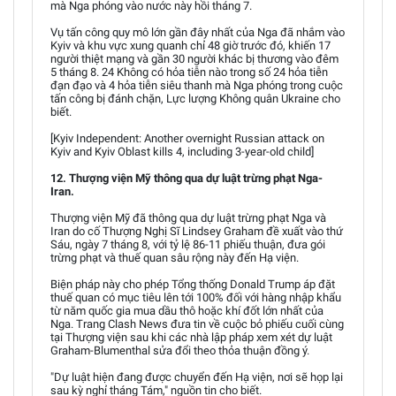
mà Nga phóng vào nước này hồi tháng 7.
Vụ tấn công quy mô lớn gần đây nhất của Nga đã nhắm vào
Kyiv và khu vực xung quanh chỉ 48 giờ trước đó, khiến 17
người thiệt mạng và gần 30 người khác bị thương vào đêm
5 tháng 8. 24 Không có hỏa tiễn nào trong số 24 hỏa tiễn
đạn đạo và 4 hỏa tiễn siêu thanh mà Nga phóng trong cuộc
tấn công bị đánh chặn, Lực lượng Không quân Ukraine cho
biết.
[Kyiv Independent: Another overnight Russian attack on
Kyiv and Kyiv Oblast kills 4, including 3-year-old child]
12. Thượng viện Mỹ thông qua dự luật trừng phạt Nga-
Iran.
Thượng viện Mỹ đã thông qua dự luật trừng phạt Nga và
Iran do cố Thượng Nghị Sĩ Lindsey Graham đề xuất vào thứ
Sáu, ngày 7 tháng 8, với tỷ lệ 86-11 phiếu thuận, đưa gói
trừng phạt và thuế quan sâu rộng này đến Hạ viện.
Biện pháp này cho phép Tổng thống Donald Trump áp đặt
thuế quan có mục tiêu lên tới 100% đối với hàng nhập khẩu
từ năm quốc gia mua dầu thô hoặc khí đốt lớn nhất của
Nga. Trang Clash News đưa tin về cuộc bỏ phiếu cuối cùng
tại Thượng viện sau khi các nhà lập pháp xem xét dự luật
Graham-Blumenthal sửa đổi theo thỏa thuận đồng ý.
"Dự luật hiện đang được chuyển đến Hạ viện, nơi sẽ họp lại
sau kỳ nghỉ tháng Tám," nguồn tin cho biết.