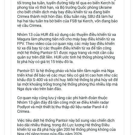
tối trong ba tuần, tuyến đường tiếp tế qua eo biển Kerch bị
phong tỏa vô thời hạn, và Bộ trưởng Quốc phòng Ukraine
cho biết chiến dịch máy bay điều khiển từ xa đang biến
Crimea thành một hòn đảo. Đầu tuần này, SBU đã làm hư
hại hai tàu tuần tra bờ biển của FSB tại Kerch, vốn đang bảo
vệ cầu Crimea.
Nhóm 13 của HUR đã sử dụng các thuyền điều khiển từ xa
Magura làm phương tiện nổi cho máy bay điều khiển từ xa
FPV. Theo video của cơ quan này, các máy bay điều khiển
từ xa đã bay từ các thuyền điều khiển từ xa để tấn công
một hệ thống Pantsir-S1 được ngụy trang và một cần cẩu
quân sự trên đất liền. HUR ước tính hệ thống phòng không
bị phá hủy có giá trị 15 triệu đô la.
Pantsir-S1 là hệ thống pháo và hỏa tiễn tầm ngắn mà Nga
triển khai để bảo vệ các mục tiêu có giá trị cao hơn như các
khẩu đội S-400 và sở chỉ huy. Mỗi hệ thống bị phá hủy sẽ để
lại một khoảng trống trong hệ thống phòng thủ nhiều lớp mà
Nga dựa vào trên bán đảo.
Cơ quan này cũng lưu ý rằng các phi hành đoàn thuộc
Nhóm 13 gần đây đã tấn công một xe điều khiển radar
Podlyot và một thiết bị thu thập dữ liệu radar Parol-4 ở
Crimea.
Việc tiêu diệt hệ thống Pantsir này bổ sung vào chiến dịch
kéo dài nhiều tháng, trong đó Lực lượng Hệ thống Điều
khiển từ xa đã phá hủy gần 200 hệ thống phòng không của
Nga chỉ riêng trong nửa đầu năm 2026.