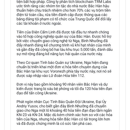
tiện bất hợp pháp. Công ty phân tích blockchain TRM Labs
ước tính rằng các nhóm tin tặc do nhà nước Bắc Hàn hậu
thuẫn hiện chịu trách nhiệm cho hơn 70% các vụ trộm tiền
điện tử toàn cầu, rửa tiền đánh cắp được thông qua các
băng đảng tội phạm có tổ chức của Trung Quốc để đổi lấy
các tài khoản ở nước ngoài.
Tiền của Điện Cẩm Linh đã được tái đầu tư nhanh chóng
vào tổ hợp công nghiệp quân sự của Bắc Hàn. Được hỗ trợ
bởi việc chuyển giao công nghệ từ Nga, Bình Nhưỡng đã
đẩy nhanh đáng kể chương trình vũ khí hạt nhân của mình
và gần đây đã công bố hai tàu khu trục 5.000 tấn, đánh dấu
sự mở rộng đáng kể năng lực hải quân của nước này.
Theo Cơ quan Tình báo Quân sự Ukraine, Nga hiện đang
chuẩn bị triển khai một đơn vị hỏa tiễn chuyên dụng của
Bắc Hàn tại khu vực Voronezh phía tây nước này, nơi nó sẽ
được sáp nhập vào Lữ đoàn Hỏa tiễn 112.
Đơn vị này bao gồm khoảng 90 nhân viên Bắc Hàn và dự
kiến được trang bị sáu bệ phóng và tối đa 120 hỏa tiễn đạn
đạo để tấn công Ukraine.
Phát ngôn nhân Cục Tình Báo Quân Đội Ukraine, Đại Úy
Andriy Yusov, cho biết gần đây Bình Nhưỡng đã chuyển
giao cho Nga một lô khoảng 40 hỏa tiễn đạn đạo tầm ngắn
KN-23 và KN-24. Mặc dù kém chính xác hơn so với các hỏa
tiễn của Nga, nhưng hỏa tiễn Bắc Hàn có tải trọng lớn hơn
và đã được chứng minh là có sức tàn phá cao.