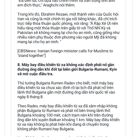
"Đã đến lúc chỉ dựa vào chính mình và trân trọng tình anh
em đích thực," Araghchi nói thêm.
Trong khi đó, Ebrahim Rezaei, một thành viên của Quốc hội
Iran và cũng là một chính trị gia nổi tiếng khác, đã chỉ trích
trực tiếp thỏa thuận quốc phòng, nói rằng: "Ả Rập Xê Út nên
hiểu rằng một thỏa thuận trên giấy tờ với Thổ Nhĩ Kỳ và
Pakistan sẽ không mang lại cho họ an ninh, cũng giống như
nhiều năm phụ thuộc đơn phương vào người Mỹ đã không
mang lại cho họ an ninh. "
[CBSNews: Iranian foreign minister calls for Muslims to
"stand together"]
8. Máy bay điều khiển từ xa không xác định phát nổ gần
đường ống dẫn khí đốt tại biên giới Bulgaria-Rumani, Kyiv
sẽ mở cuộc điều tra.
Thủ tướng Bulgaria Rumen Radev cho biết, một máy bay
điều khiển từ xa chưa xác định rõ lai lịch đã phát nổ trên
lãnh thổ Bulgaria gần một đường ống dẫn khí quốc tế vào
ngày 8 tháng 8.
Theo Radev, máy bay điều khiển từ xa đã xâm nhập không
phận Bulgaria từ Rumani và phát nổ bên trong lãnh thổ
Bulgaria khoảng 100 mét, cách trạm nén khí trên đường
ống dẫn khí xuyên Balkan khoảng 1 km. Máy bay điều khiển
từ xa này không bị phát hiện khi đang di chuyển trong
không phận Rumani hay Bulgaria.