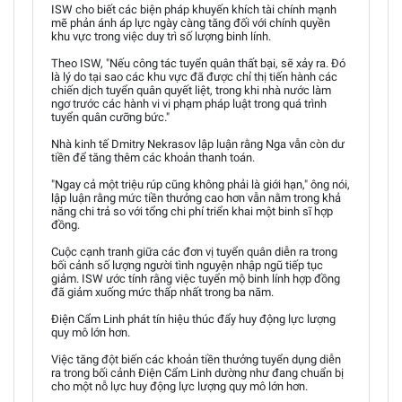
ISW cho biết các biện pháp khuyến khích tài chính mạnh
mẽ phản ánh áp lực ngày càng tăng đối với chính quyền
khu vực trong việc duy trì số lượng binh lính.
Theo ISW, "Nếu công tác tuyển quân thất bại, sẽ xảy ra. Đó
là lý do tại sao các khu vực đã được chỉ thị tiến hành các
chiến dịch tuyển quân quyết liệt, trong khi nhà nước làm
ngơ trước các hành vi vi phạm pháp luật trong quá trình
tuyển quân cưỡng bức."
Nhà kinh tế Dmitry Nekrasov lập luận rằng Nga vẫn còn dư
tiền để tăng thêm các khoản thanh toán.
"Ngay cả một triệu rúp cũng không phải là giới hạn," ông nói,
lập luận rằng mức tiền thưởng cao hơn vẫn nằm trong khả
năng chi trả so với tổng chi phí triển khai một binh sĩ hợp
đồng.
Cuộc cạnh tranh giữa các đơn vị tuyển quân diễn ra trong
bối cảnh số lượng người tình nguyện nhập ngũ tiếp tục
giảm. ISW ước tính rằng việc tuyển mộ binh lính hợp đồng
đã giảm xuống mức thấp nhất trong ba năm.
Điện Cẩm Linh phát tín hiệu thúc đẩy huy động lực lượng
quy mô lớn hơn.
Việc tăng đột biến các khoản tiền thưởng tuyển dụng diễn
ra trong bối cảnh Điện Cẩm Linh dường như đang chuẩn bị
cho một nỗ lực huy động lực lượng quy mô lớn hơn.