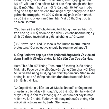
Kể từ đó, ông đã chỉ trích nhiều động thái ngoại giao của
Mỹ đối với Iran. Ông nói với MacLean rằng bản ghi nhớ hợp
tác là một "thảm họa" và một "thỏa thuận tồi tệ", cảnh báo
rằng nó sẽ tạo tiền đề cho Iran nhận được hàng tỷ đô la tiền
giảm nhẹ trừng phạt và 300 tỷ đô la quỹ phát triển kinh tế,
và có thể cho phép Iran đảm nhận "vai trò thường trực tại
eo biển Hormuz".
"Các bạn sẽ tha thứ cho tôi nếu tôi không thực sự háo hức
trao cho họ 300 tỷ đô la để tạo điều kiện cho họ thực hiện ý
định đã được tuyên bố là giết hại chúng ta," Cruz nói.
[CBSNews: Sen. Ted Cruz calls for Trump to arm Iranian
protesters: "Our objective should be regime collapse"]
5. Ông Fedorov tiếp tục đàm phán với ông Musk về việc sử
dụng Starlink để giúp chống lại hỏa tiễn đạn đạo của Nga.
Hôm Thứ Sáu, 07 Tháng Tám, cựu Bộ trưởng Quốc phòng
Mykhailo Fedorov cho biết ông vẫn đang đàm phán với Elon
Musk về khả năng sử dụng các thiết bị đầu cuối Starlink để
chống lại các hệ thống hỏa tiễn đạn đạo được triển khai
trên lãnh thổ Nga.
"Chúng tôi vẫn giữ liên lạc với Musk; lần cuối chúng tôi nói
chuyện là cách đây vài ngày. Và, có thể nói, hiện tại việc đạt
được kết quả cần thiết thông qua cuộc trao đổi này là một
nhiệm vụ khó khăn", Fedorov nói trong một cuộc phỏng vấn
với cố vấn cũ của mình, Serhii Sternenko.