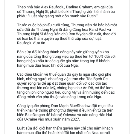
Theo nhà báo Alex Raufoglu, Darline Graham, em gái của
cố Thượng Nghị Sĩ, phát biểu khi Thượng viện tiến hành bỏ
phiếu: "Luật này giáng một đòn mạnh vào Putin."
Trước cuộc bỏ phiếu cuối cùng, Thượng viện đã bác bỏ một
sửa đổi do Thượng Nghị Sĩ đảng Cộng hòa Rand Paul và
Thượng Nghị Sĩ đảng Dân chủ Ron Wyden đề xuất, theo đó
sẽ loại bỏ thẩm quyền áp thuế thứ cấp của dự luật,
Raufoglu đưa tin.
Bản sửa đổi không thành công này vẫn giữ nguyên khả
năng của tổng thống trong việc áp thuế lên tới 100% đối với
hàng nhập khẩu từ các quốc gia nằm trong top 5 khách
hàng mua dầu hoặc khí đốt của Nga.
Các điều khoản về thuế quan đã gây lo ngại cho giới phê
bình, những người cho rằng việc trao cho Tòa Bạch Ốc
quyền rộng rãi để áp đặt thuế quan đối với các đối tác
thương mại lớn của Mỹ, chẳng hạn như Ấn Độ, có thể làm
tăng chi phí cho người tiêu dùng Mỹ và ảnh hưởng đến các
đồng minh vẫn phụ thuộc vào năng lượng của Nga.
Công ty quốc phòng Đan Mạch BlueShadow đặt mục tiêu
triển khai hệ thống phòng thủ thuyền điều khiển từ xa trên
biển BlueDragon để bảo vệ Odessa và các cảng Hắc Hải
của Ukraine vào mùa xuân năm 2027.
Luật sửa đổi giới hạn thẩm quyền này chỉ cho năm khách
hàng mua dầu thô hoặc khí đốt lớn nhất của Nga, so với