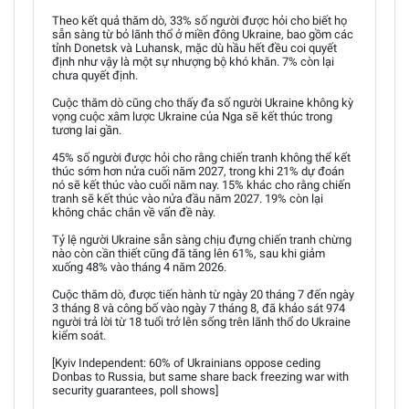
Theo kết quả thăm dò, 33% số người được hỏi cho biết họ
sẵn sàng từ bỏ lãnh thổ ở miền đông Ukraine, bao gồm các
tỉnh Donetsk và Luhansk, mặc dù hầu hết đều coi quyết
định như vậy là một sự nhượng bộ khó khăn. 7% còn lại
chưa quyết định.
Cuộc thăm dò cũng cho thấy đa số người Ukraine không kỳ
vọng cuộc xâm lược Ukraine của Nga sẽ kết thúc trong
tương lai gần.
45% số người được hỏi cho rằng chiến tranh không thể kết
thúc sớm hơn nửa cuối năm 2027, trong khi 21% dự đoán
nó sẽ kết thúc vào cuối năm nay. 15% khác cho rằng chiến
tranh sẽ kết thúc vào nửa đầu năm 2027. 19% còn lại
không chắc chắn về vấn đề này.
Tỷ lệ người Ukraine sẵn sàng chịu đựng chiến tranh chừng
nào còn cần thiết cũng đã tăng lên 61%, sau khi giảm
xuống 48% vào tháng 4 năm 2026.
Cuộc thăm dò, được tiến hành từ ngày 20 tháng 7 đến ngày
3 tháng 8 và công bố vào ngày 7 tháng 8, đã khảo sát 974
người trả lời từ 18 tuổi trở lên sống trên lãnh thổ do Ukraine
kiểm soát.
[Kyiv Independent: 60% of Ukrainians oppose ceding
Donbas to Russia, but same share back freezing war with
security guarantees, poll shows]