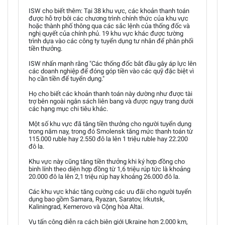
ISW cho biết thêm: Tại 38 khu vực, các khoản thanh toán
được hỗ trợ bởi các chương trình chính thức của khu vực
hoặc thành phố thông qua các sắc lệnh của thống đốc và
nghị quyết của chính phủ. 19 khu vực khác được tường
trình dựa vào các công ty tuyển dụng tư nhân để phân phối
tiền thưởng.
ISW nhấn mạnh rằng "Các thống đốc bắt đầu gây áp lực lên
các doanh nghiệp để đóng góp tiền vào các quỹ đặc biệt vì
họ cần tiền để tuyển dụng."
Họ cho biết các khoản thanh toán này dường như được tài
trợ bên ngoài ngân sách liên bang và được ngụy trang dưới
các hạng mục chi tiêu khác.
Một số khu vực đã tăng tiền thưởng cho người tuyển dụng
trong năm nay, trong đó Smolensk tăng mức thanh toán từ
115.000 ruble hay 2.550 đô la lên 1 triệu ruble hay 22.200
đô la.
Khu vực này cũng tăng tiền thưởng khi ký hợp đồng cho
binh lính theo diện hợp đồng từ 1,6 triệu rúp tức là khoảng
20.000 đô la lên 2,1 triệu rúp hay khoảng 26.000 đô la.
Các khu vực khác tăng cường các ưu đãi cho người tuyển
dụng bao gồm Samara, Ryazan, Saratov, Irkutsk,
Kaliningrad, Kemerovo và Cộng hòa Altai.
Vụ tấn công diễn ra cách biên giới Ukraine hơn 2.000 km,