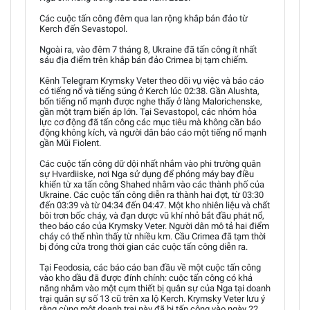
Các cuộc tấn công đêm qua lan rộng khắp bán đảo từ
Kerch đến Sevastopol.
Ngoài ra, vào đêm 7 tháng 8, Ukraine đã tấn công ít nhất
sáu địa điểm trên khắp bán đảo Crimea bị tạm chiếm.
Kênh Telegram Krymsky Veter theo dõi vụ việc và báo cáo
có tiếng nổ và tiếng súng ở Kerch lúc 02:38. Gần Alushta,
bốn tiếng nổ mạnh được nghe thấy ở làng Malorichenske,
gần một trạm biến áp lớn. Tại Sevastopol, các nhóm hỏa
lực cơ động đã tấn công các mục tiêu mà không cần báo
động không kích, và người dân báo cáo một tiếng nổ mạnh
gần Mũi Fiolent.
Các cuộc tấn công dữ dội nhất nhắm vào phi trường quân
sự Hvardiiske, nơi Nga sử dụng để phóng máy bay điều
khiển từ xa tấn công Shahed nhằm vào các thành phố của
Ukraine. Các cuộc tấn công diễn ra thành hai đợt, từ 03:30
đến 03:39 và từ 04:34 đến 04:47. Một kho nhiên liệu và chất
bôi trơn bốc cháy, và đạn dược vũ khí nhỏ bắt đầu phát nổ,
theo báo cáo của Krymsky Veter. Người dân mô tả hai điểm
cháy có thể nhìn thấy từ nhiều km. Cầu Crimea đã tạm thời
bị đóng cửa trong thời gian các cuộc tấn công diễn ra.
Tại Feodosia, các báo cáo ban đầu về một cuộc tấn công
vào kho dầu đã được đính chính: cuộc tấn công có khả
năng nhắm vào một cụm thiết bị quân sự của Nga tại doanh
trại quân sự số 13 cũ trên xa lộ Kerch. Krymsky Veter lưu ý
rằng cùng một doanh trại này đã bị tấn công vào ngày 22