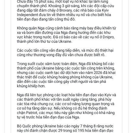
Chưa đầy 15 phút sau, một loạt vụ nổ khác lại làm rung
chuyển thành phố. Khoảng 3 giờ sáng, khi các đội cấp cứu
đang dập tắt đám cháy ở Brovary, các nhà báo của Kyiv
Independent đưa tin về thêm nhiều vụ nổ và cho biết hỏa
tiễn đạn đạo đang tấn công thủ đô.
Không quân Nga cũng cảnh báo rằng máy bay điều khiển từ
xa và bom dẫn đường của Nga đang hướng đến các khu
vực khác trong nước. Đã có báo cáo về các vụ nổ ở Dnipro,
thành phố lớn thứ tư của Ukraine.
Các cuộc tấn công vẫn đang tiếp diễn, và mức độ thiệt hại
cũng như thương vong đầy đủ vẫn chưa được biết rõ.
Trong suốt cuộc xâm lược toàn diện, Nga đã khủng bố các
thành phố của Ukraine bằng các cuộc tấn công trên không,
nhưng các cuộc oanh tạc dữ dội hơn vào năm 2026 đã khai
thác triệt để cuộc khủng hoảng phòng không của Ukraine,
dẫn đến các cuộc tấn công gây chết người và tàn phá
khủng khiếp hơn.
Nga đã liên tục phóng các loạt hỏa tiễn đạn đạo vào Kyiv và
các thành phố khác với tần suất ngày càng tăng, phá hủy
các tòa nhà chung cư, các cơ sở năng lượng quan trọng và
cơ sở hạ tầng dân sự. Nếu không có đủ hệ thống đánh
chặn Patriot, các mục tiêu này gần như không có khả năng
tự vệ trước hỏa tiễn đạn đạo của Nga.
Bộ Quốc phòng Ukraine báo cáo ngày 7 tháng 8 rằng nước
này chỉ đánh chặn được 29 trong số 195 hỏa tiễn đạn đạo