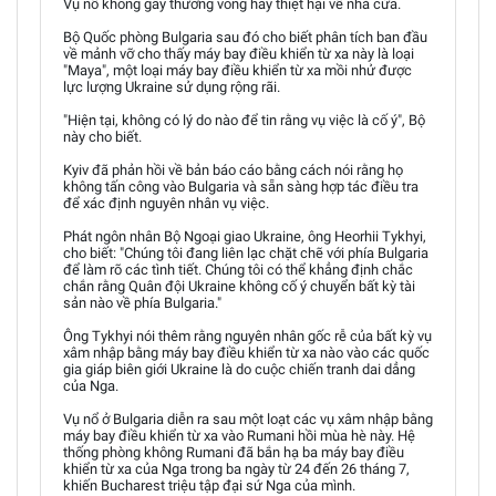
Vụ nổ không gây thương vong hay thiệt hại về nhà cửa.
Bộ Quốc phòng Bulgaria sau đó cho biết phân tích ban đầu
về mảnh vỡ cho thấy máy bay điều khiển từ xa này là loại
"Maya", một loại máy bay điều khiển từ xa mồi nhử được
lực lượng Ukraine sử dụng rộng rãi.
"Hiện tại, không có lý do nào để tin rằng vụ việc là cố ý", Bộ
này cho biết.
Kyiv đã phản hồi về bản báo cáo bằng cách nói rằng họ
không tấn công vào Bulgaria và sẵn sàng hợp tác điều tra
để xác định nguyên nhân vụ việc.
Phát ngôn nhân Bộ Ngoại giao Ukraine, ông Heorhii Tykhyi,
cho biết: "Chúng tôi đang liên lạc chặt chẽ với phía Bulgaria
để làm rõ các tình tiết. Chúng tôi có thể khẳng định chắc
chắn rằng Quân đội Ukraine không cố ý chuyển bất kỳ tài
sản nào về phía Bulgaria."
Ông Tykhyi nói thêm rằng nguyên nhân gốc rễ của bất kỳ vụ
xâm nhập bằng máy bay điều khiển từ xa nào vào các quốc
gia giáp biên giới Ukraine là do cuộc chiến tranh dai dẳng
của Nga.
Vụ nổ ở Bulgaria diễn ra sau một loạt các vụ xâm nhập bằng
máy bay điều khiển từ xa vào Rumani hồi mùa hè này. Hệ
thống phòng không Rumani đã bắn hạ ba máy bay điều
khiển từ xa của Nga trong ba ngày từ 24 đến 26 tháng 7,
khiến Bucharest triệu tập đại sứ Nga của mình.