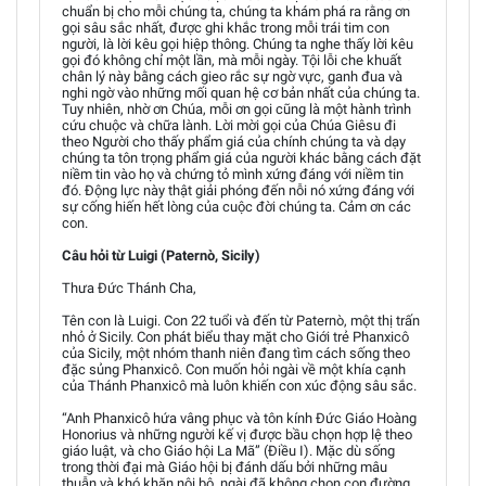
chuẩn bị cho mỗi chúng ta, chúng ta khám phá ra rằng ơn
gọi sâu sắc nhất, được ghi khắc trong mỗi trái tim con
người, là lời kêu gọi hiệp thông. Chúng ta nghe thấy lời kêu
gọi đó không chỉ một lần, mà mỗi ngày. Tội lỗi che khuất
chân lý này bằng cách gieo rắc sự ngờ vực, ganh đua và
nghi ngờ vào những mối quan hệ cơ bản nhất của chúng ta.
Tuy nhiên, nhờ ơn Chúa, mỗi ơn gọi cũng là một hành trình
cứu chuộc và chữa lành. Lời mời gọi của Chúa Giêsu đi
theo Người cho thấy phẩm giá của chính chúng ta và dạy
chúng ta tôn trọng phẩm giá của người khác bằng cách đặt
niềm tin vào họ và chứng tỏ mình xứng đáng với niềm tin
đó. Động lực này thật giải phóng đến nỗi nó xứng đáng với
sự cống hiến hết lòng của cuộc đời chúng ta. Cảm ơn các
con.
Câu hỏi từ Luigi (Paternò, Sicily)
Thưa Đức Thánh Cha,
Tên con là Luigi. Con 22 tuổi và đến từ Paternò, một thị trấn
nhỏ ở Sicily. Con phát biểu thay mặt cho Giới trẻ Phanxicô
của Sicily, một nhóm thanh niên đang tìm cách sống theo
đặc sủng Phanxicô. Con muốn hỏi ngài về một khía cạnh
của Thánh Phanxicô mà luôn khiến con xúc động sâu sắc.
“Anh Phanxicô hứa vâng phục và tôn kính Đức Giáo Hoàng
Honorius và những người kế vị được bầu chọn hợp lệ theo
giáo luật, và cho Giáo hội La Mã” (Điều I). Mặc dù sống
trong thời đại mà Giáo hội bị đánh dấu bởi những mâu
thuẫn và khó khăn nội bộ, ngài đã không chọn con đường