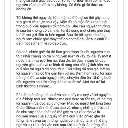
mang lại cảm giác tiêu cực. Tôi tự hỏi liệu mình có nên cầu
nguyện vào ban đêm hay không. Có điều gì đó thực sự
không ổn.
Tôi không thể ngay lập tức nhận ra điều gì có thể gây ra sự
suy giảm tiêu cực như vậy. Mặc dù có một điều khác biệt
trong buổi cầu nguyện tối hôm đó. Ghế cầu nguyện thường
lệ của tôi không có sẵn nên tôi đã dùng một chiếc ghế thay
thế được gửi đến từ bên ngoài. Sau đó tôi nghe nói rằng
người làm chiếc ghế thay thế đó có thể đã liên tục dính líu
đến một số hành vi vô đạo đức.
Có phải chiếc ghế đá đã làm gián đoạn lời cầu nguyện của
tôi? Phải chăng nó đã bị nguyền rủa? Vì vậy, tôi đã lấy một ít
nước thánh và rưới lên nó. Sau đó, tôi đọc những lời cầu
nguyện giải thoát và ra lệnh rõ ràng cho bất kỳ linh hồn ma
quỷ nào trú ngụ ở đó phải rời đi. Tôi cũng đã hóa giải bất kỳ
lời nguyền nào có thể gắn liền với nó. Đêm hôm sau, tôi ngồi
trên ghế đá và cầu nguyện. Mọi chuyện đều ổn. Những buổi
cầu nguyện sau đó cũng diễn ra suôn sẻ. Mọi thứ trở lại
bình thường. Hmmm...
Rất dễ phản ứng thái quá và nhìn thấy ma quỷ và lời nguyền
rủa ở khắp mọi nơi. Nhưng ma quỷ thực sự tồn tại, và những
lời nguyền rủa độc ác cũng vậy. Mặc dù người hết lòng theo
Chúa Giêsu phần lớn được bảo vệ, nhưng những thế lực tà
ác như vậy chắc chắn có thể gây ra sự xáo trộn và là
nguyên nhân của sự quấy rối ma quỷ. Việc chiếc ghế đã
từng nằm trong tay những người có thế lực tâm linh đáng
ngờ và sự xáo trộn vẫn còn sau khi bị trừ tà là những dấu