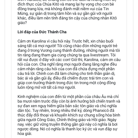
đích thực của Chúa Kitô và mang lại hy vọng cho con bè
đồng trang lứa, mà không đánh mất niềm vui của Tin
Mừng, sự giản dị trong tâm hồn và sự gần gũi với người
khác, điều làm nên tính đáng tin cậy của chứng nhân Kitô
giáo?
Lời đáp của Đức Thánh Cha
Cảm ơn Karolina vì câu hỏi này. Trước hết, xin chào buổi
sáng tất cả mọi người! Tôi cũng chào đón những người trẻ
đang ở trong Vương cung thánh đường, những người mà tôi
tin rằng đang tham gia cùng chúng ta qua livestream. Tôi
rất vui được ở đây với các con! Giờ thì, Karolina, cảm ơn câu
hỏi của con. Cha nghĩ rằng mọi người đang lắng nghe đều
cảm nhận rằng câu hỏi của con đã chứa đựng một phần
câu trả lời. Chính con đã làm chứng cho tinh thần giản dị,
bác ái và gần gũi ấy, điều đã chiếm được trái tim con và
giúp con trưởng thành trong đức tin trong một cộng đồng
luôn rộng mở với tất cả mọi người.
Kinh nghiệm của con đến từ một phần của châu Âu mà chỉ
ba mươi năm trước đây còn bị ảnh hưởng bởi chiến tranh và
sự đan xen nguy hiểm giữa bản sắc tôn giáo và chủ nghĩa
dân tộc. Tuy nhiên, trong nhiều thế kỷ, dòng Phanxicô đã
thúc đẩy đối thoại và khuyến khích sự chung sống hòa bình
giữa người Công Giáo, Chính thống giáo và Hồi giáo. Ngày
nay, việc giữ vững truyền thống gần gũi này có nghĩa là bơi
ngược dòng. Nó có nghĩa là thanh lọc ký ức và vun đắp sự
hòa giải.