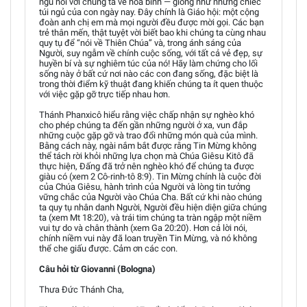
ngủ nói với chúng ta về hòa bình — giống như những chiếc
túi ngủ của con ngày nay. Đây chính là Giáo hội: một cộng
đoàn anh chị em mà mọi người đều được mời gọi. Các bạn
trẻ thân mến, thật tuyệt vời biết bao khi chúng ta cùng nhau
quy tụ để “nói về Thiên Chúa” và, trong ánh sáng của
Người, suy ngẫm về chính cuộc sống, với tất cả vẻ đẹp, sự
huyền bí và sự nghiêm túc của nó! Hãy làm chứng cho lối
sống này ở bất cứ nơi nào các con đang sống, đặc biệt là
trong thời điểm kỹ thuật đang khiến chúng ta ít quen thuộc
với việc gặp gỡ trực tiếp nhau hơn.
Thánh Phanxicô hiểu rằng việc chấp nhận sự nghèo khó
cho phép chúng ta đến gần những người ở xa, vun đắp
những cuộc gặp gỡ và trao đổi những món quà của mình.
Bằng cách này, ngài nắm bắt được rằng Tin Mừng không
thể tách rời khỏi những lựa chọn mà Chúa Giêsu Kitô đã
thực hiện, Đấng đã trở nên nghèo khó để chúng ta được
giàu có (xem 2 Cô-rinh-tô 8:9). Tin Mừng chính là cuộc đời
của Chúa Giêsu, hành trình của Người và lòng tin tưởng
vững chắc của Người vào Chúa Cha. Bất cứ khi nào chúng
ta quy tụ nhân danh Người, Người đều hiện diện giữa chúng
ta (xem Mt 18:20), và trái tim chúng ta tràn ngập một niềm
vui tự do và chân thành (xem Ga 20:20). Hơn cả lời nói,
chính niềm vui này đã loan truyền Tin Mừng, và nó không
thể che giấu được. Cảm ơn các con.
Câu hỏi từ Giovanni (Bologna)
Thưa Đức Thánh Cha,