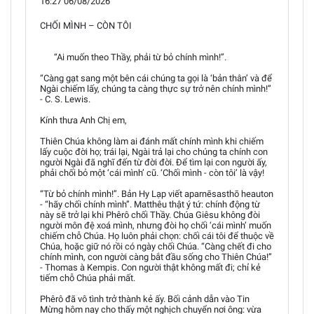
16:27 06/08/2026
CHỐI MÌNH – CÒN TÔI
“Ai muốn theo Thầy, phải từ bỏ chính mình!”.
“Càng gạt sang một bên cái chúng ta gọi là ‘bản thân’ và để
Ngài chiếm lấy, chúng ta càng thực sự trở nên chính mình!”
- C. S. Lewis.
Kính thưa Anh Chị em,
Thiên Chúa không làm ai đánh mất chính mình khi chiếm
lấy cuộc đời họ; trái lại, Ngài trả lại cho chúng ta chính con
người Ngài đã nghĩ đến từ đời đời. Để tìm lại con người ấy,
phải chối bỏ một ‘cái mình’ cũ. ‘Chối mình - còn tôi’ là vậy!
“Từ bỏ chính mình!”. Bản Hy Lạp viết aparnēsasthō heauton
- “hãy chối chính mình”. Matthêu thật ý tứ: chính động từ
này sẽ trở lại khi Phêrô chối Thầy. Chúa Giêsu không đòi
người môn đệ xoá mình, nhưng đòi họ chối ‘cái mình’ muốn
chiếm chỗ Chúa. Họ luôn phải chọn: chối cái tôi để thuộc về
Chúa, hoặc giữ nó rồi có ngày chối Chúa. “Càng chết đi cho
chính mình, con người càng bắt đầu sống cho Thiên Chúa!”
- Thomas à Kempis. Con người thật không mất đi; chỉ kẻ
tiếm chỗ Chúa phải mất.
Phêrô đã vô tình trở thành kẻ ấy. Bối cảnh dẫn vào Tin
Mừng hôm nay cho thấy một nghịch chuyển nơi ông: vừa