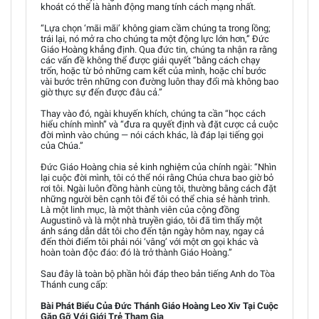
khoát có thể là hành động mang tính cách mạng nhất.
“Lựa chọn ‘mãi mãi’ không giam cầm chúng ta trong lồng;
trái lại, nó mở ra cho chúng ta một động lực lớn hơn,” Đức
Giáo Hoàng khẳng định. Qua đức tin, chúng ta nhận ra rằng
các vấn đề không thể được giải quyết “bằng cách chạy
trốn, hoặc từ bỏ những cam kết của mình, hoặc chỉ bước
vài bước trên những con đường luôn thay đổi mà không bao
giờ thực sự đến được đâu cả.”
Thay vào đó, ngài khuyến khích, chúng ta cần “học cách
hiểu chính mình” và “đưa ra quyết định và đặt cược cả cuộc
đời mình vào chúng — nói cách khác, là đáp lại tiếng gọi
của Chúa.”
Đức Giáo Hoàng chia sẻ kinh nghiệm của chính ngài: “Nhìn
lại cuộc đời mình, tôi có thể nói rằng Chúa chưa bao giờ bỏ
rơi tôi. Ngài luôn đồng hành cùng tôi, thường bằng cách đặt
những người bên cạnh tôi để tôi có thể chia sẻ hành trình.
Là một linh mục, là một thành viên của cộng đồng
Augustinô và là một nhà truyền giáo, tôi đã tìm thấy một
ánh sáng dẫn dắt tôi cho đến tận ngày hôm nay, ngay cả
đến thời điểm tôi phải nói ‘vâng’ với một ơn gọi khác và
hoàn toàn độc đáo: đó là trở thành Giáo Hoàng.”
Sau đây là toàn bộ phần hỏi đáp theo bản tiếng Anh do Tòa
Thánh cung cấp:
Bài Phát Biểu Của Đức Thánh Giáo Hoàng Leo Xiv Tại Cuộc
Gặp Gỡ Với Giới Trẻ Tham Gia