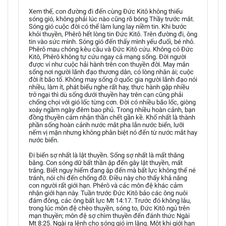
Xem thế, con đường đi đến cùng Đức Kitô không thiếu
sóng gió, không phải lúc nào cũng rõ bóng Thầy trước mắt.
Sóng gió cuộc đời có thể làm lung lay niềm tin. Khi bước
khỏi thuyền, Phêrô hết lòng tin Đức Kitô. Trên đường đi, ông
tin vào sức mình. Sóng gió đến thấy mình yếu đuối, bé nhỏ.
Phêrô mau chóng kêu cầu và Đức Kitô cứu. Không có Đức
Kitô, Phêrô không tự cứu ngay cả mạng sống. Đời người
được ví như cuộc hải hành trên con thuyền đời. May mắn
sống nơi người lãnh đạo thương dân, có lòng nhân ái; cuộc
đời ít bão tố. Không may sống ở quốc gia người lãnh đạo nói
nhiều, làm ít, phát biểu nghe rất hay, thực hành gặp nhiều
trở ngại thì dù sống dưới thuyền hay trên cạn cũng phải
chống chọi với gió lốc từng cơn. Đời có nhiều bão lốc, giòng
xoáy ngầm ngày đêm bao phủ. Trong nhiều hoàn cảnh, bạn
đồng thuyền cảm nhận thần chết gần kề. Khổ nhất là thành
phần sống hoàn cảnh nước mắt pha lẫn nước biển, lưỡi
nếm vị mặn nhưng không phân biệt nó đến từ nước mắt hay
nước biển.
Đi biển sợ nhất là lật thuyền. Sống sợ nhất là mất thăng
bằng. Con sóng dữ bất thần ập đến gây lật thuyền, mất
trắng. Biết nguy hiểm đang ập đến mà bất lực không thể né
tránh, nói chi đến chống đỡ. Điều này cho thấy khả năng
con người rất giới hạn. Phêrô và các môn đệ khác cảm
nhận giới hạn này. Tuần trước Đức Kitô bảo các ông nuôi
đám đông, các ông bất lực Mt 14:17. Trước đó không lâu,
trong lúc môn đệ chèo thuyền, sóng to, Đức Kitô ngủ trên
mạn thuyền; môn đệ sợ chìm thuyền đến đánh thức Ngài
Mt 8:25. Ngài ra lệnh cho sóng gió im lặng. Một khi giới hạn