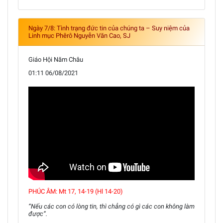
Ngày 7/8: Tình trạng đức tin của chúng ta – Suy niệm của
Linh mục Phêrô Nguyễn Văn Cao, SJ
Giáo Hội Năm Châu
01:11 06/08/2021
PHÚC ÂM: Mt 17, 14-19 (Hl 14-20)
“Nếu các con có lòng tin, thì chẳng có gì các con không làm
được”.