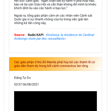
hết sức cảnh giác “ngăn chặn bất kỳ hành vi phá hoại nào,
bảo vệ tài sản Giáo Hội và cẩn thận không để mình bị khiêu
khích dính líu vào các hành vi bạo lực.”
Ngoài ra, tổng giáo phận cảm ơn các nhân viên Cảnh sát
Quốc gia vì sự nhanh chóng của họ trong việc giải tán
những kẻ tấn công này.
Source:
Radio KAPI
Kinshasa: la résidence du Cardinal
Ambongo visée par des «assaillants»
Các giáo phận ở thủ đô Manila phải hủy bỏ các thánh lễ có
giáo dân tham dự trong bối cảnh coronavirus lan rộng
Đặng Tự Do
03:57 06/08/2021