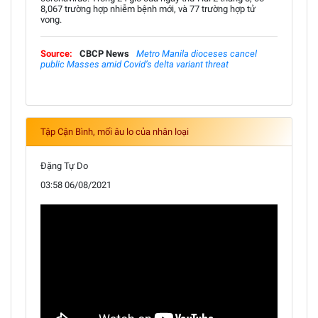
8,067 trường hợp nhiễm bệnh mới, và 77 trường hợp tử
vong.
Source:
CBCP News
Metro Manila dioceses cancel
public Masses amid Covid’s delta variant threat
Tập Cận Bình, mối âu lo của nhân loại
Đặng Tự Do
03:58 06/08/2021