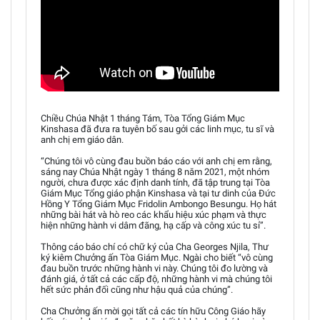
Chiều Chúa Nhật 1 tháng Tám, Tòa Tổng Giám Mục
Kinshasa đã đưa ra tuyên bố sau gởi các linh mục, tu sĩ và
anh chị em giáo dân.
“Chúng tôi vô cùng đau buồn báo cáo với anh chị em rằng,
sáng nay Chúa Nhật ngày 1 tháng 8 năm 2021, một nhóm
người, chưa được xác định danh tính, đã tập trung tại Tòa
Giám Mục Tổng giáo phận Kinshasa và tại tư dinh của Đức
Hồng Y Tổng Giám Mục Fridolin Ambongo Besungu. Họ hát
những bài hát và hò reo các khẩu hiệu xúc phạm và thực
hiện những hành vi dâm đãng, hạ cấp và công xúc tu sỉ”.
Thông cáo báo chí có chữ ký của Cha Georges Njila, Thư
ký kiêm Chưởng ấn Tòa Giám Mục. Ngài cho biết “vô cùng
đau buồn trước những hành vi này. Chúng tôi đo lường và
đánh giá, ở tất cả các cấp độ, những hành vi mà chúng tôi
hết sức phản đối cũng như hậu quả của chúng”.
Cha Chưởng ấn mời gọi tất cả các tín hữu Công Giáo hãy