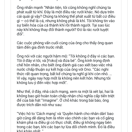
Ông nhấn mạnh “Nhân tiện, tôi cũng không nghĩ chúng ta
phát xuất từ khỉ. Đây là một điều rác rưởi khác. Nó dựa trên
cái quái gì vậy? Chúng ta không thể phát xuất từ bất cứ điều
gì — có thể là cá, nhưng không phải là khỉ. Tôi không tin vào
sự biến hóa của cá thành khỉ rồi thành người. Tại sao lúc
này khỉ không thay đổi thành người? Đó là rác rưởi tuyệt
đối".
Các cuộc phỏng vấn cuối cùng của ông cho thấy ông quan
tâm đến gia đình trước nhất.
Ông nói với các người hâm mộ: “Tôi không ở đây vì các bạn.
Tôi ở đây vì tôi, và [Yoko] và đứa bé". Ông kính trọng định
chế hôn nhân, cho biết ông đánh giá cao xiết bao việc nhà
nước chấp thuận sự kết hợp của ông với Ono. “Các nghi
thức rất quan trọng, bất kể chúng ta nghĩ gì khi còn nhỏ. …
Vì vậy, ngày nay hợp mốt là không nên kết hôn. Nhưng tôi
không lưu ý đến việc hợp mốt".
Như thế, ở đây, nhà cách mạng, xem ra một là xét lại, hai là
không bao giờ hoàn toàn chấp nhận chủ nghĩa cấp tiến triệt
để của bài hát “Imagine”. Ở chỗ khác trong bài báo, ông
được trích dẫn nói như sau:
“Việc hô to ‘Cách mạng’ và ‘Quyền hành cho nhân dân’ bao
giờ cũng dễ dàng hơn là nhìn vào chính các bạn và cố gắng
khám phá ra điều gì có thực chất, điều gì không ngay bên
trong các bạn, khi các bạn tự lừa dối chính mình. Đó là điều
khó khăn nhất. "