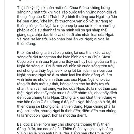
Thật là kỳ diệu, khuôn mặt của Chúa Giêsu không bừng
sáng như mặt trời khi Ngài rảo bước trên những ngọn đồi và
thung lũng của Đất Thánh. Sự bình thường của Ngài, sự ‘kín
kẽ’ bền vững, ‘che khuất’ thường xuyên đối với sự rạng rỡ
thiêng liêng của Ngài là một phép lạ của sự khiêm nhường;
phép lạ của sự thành tâm hạ mình với ơn gọi nhập thể,
giảng dạy, chịu đau khổ và chết đi cho nhân loại của Ngài.
Và Ngài sẽ lên trời, kéo nhân loại lên với Ngài; vì Ngài là
thiên đàng.
Kitô hữu chúng ta tin vào sự sống lại của thân xác và sự
sống đời đời trong thân thể biến hình đó của Chúa Giêsu.
Cuộc biến hình của Ngài cho thấy sự huy hoàng của sự thật
Ngài đã sống lại. Đó là một cái nhìn về cuộc sống trên trời,
nơi chúng ta thấy Ngài sẽ không lột tấm da nhân loại của
Ngài; nhưng Ngài sẽ đưa nhân loại lên thiên đàng và làm
vinh hiển nó như chính thân xác của Ngài. Ngài cho các
tông đồ thấy một sự thật, bằng cách cho họ thấy tay và
chân, thân và mặt cùng với tóc của Ngài; đó là một thân xác
thật. Ngài cho thấy một mục tiêu để nhắm tới; cho thấy đích
đến của chúng ta là Ngài. Chúng ta khao khát thiên đàng vì
xác hồn Chúa Giêsu đang ở đó; nếu Ngài không có ở đó, thì
thiên đàng sẽ không phải là thiên đàng. Ngài không phải là
một nơi chốn, nhưng Ngài là đích đến; điểm đến của chúng
ta là ‘một con người, hơn là một địa điểm’.
Bài đọc Đaniel hôm nay cho chúng ta thoáng thấy thiên
đàng; ở đó, toà cao cả của Thiên Chúa uy nghi huy hoàng.
Vị Bô Lão là hình ảnh Chúa Cha, Đấng ban cho Chúa Con