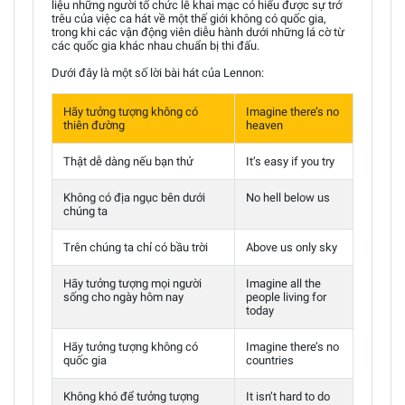
liệu những người tổ chức lễ khai mạc có hiểu được sự trớ
trêu của việc ca hát về một thế giới không có quốc gia,
trong khi các vận động viên diễu hành dưới những lá cờ từ
các quốc gia khác nhau chuẩn bị thi đấu.
Dưới đây là một số lời bài hát của Lennon:
Hãy tưởng tượng không có
Imagine there’s no
thiên đường
heaven
Thật dễ dàng nếu bạn thử
It’s easy if you try
Không có địa ngục bên dưới
No hell below us
chúng ta
Trên chúng ta chỉ có bầu trời
Above us only sky
Hãy tưởng tượng mọi người
Imagine all the
sống cho ngày hôm nay
people living for
today
Hãy tưởng tượng không có
Imagine there’s no
quốc gia
countries
Không khó để tưởng tượng
It isn’t hard to do