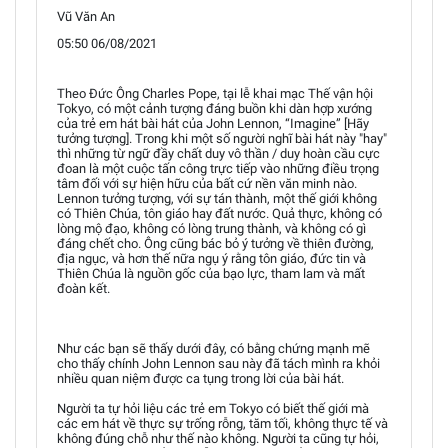
Vũ Văn An
05:50 06/08/2021
Theo Đức Ông Charles Pope, tại lễ khai mạc Thế vận hội
Tokyo, có một cảnh tượng đáng buồn khi dàn hợp xướng
của trẻ em hát bài hát của John Lennon, “Imagine” [Hãy
tưởng tượng]. Trong khi một số người nghĩ bài hát này "hay"
thì những từ ngữ đầy chất duy vô thần / duy hoàn cầu cực
đoan là một cuộc tấn công trực tiếp vào những điều trọng
tâm đối với sự hiện hữu của bất cứ nền văn minh nào.
Lennon tưởng tượng, với sự tán thành, một thế giới không
có Thiên Chúa, tôn giáo hay đất nước. Quả thực, không có
lòng mộ đạo, không có lòng trung thành, và không có gì
đáng chết cho. Ông cũng bác bỏ ý tưởng về thiên đường,
địa ngục, và hơn thế nữa ngụ ý rằng tôn giáo, đức tin và
Thiên Chúa là nguồn gốc của bạo lực, tham lam và mất
đoàn kết.
Như các bạn sẽ thấy dưới đây, có bằng chứng mạnh mẽ
cho thấy chính John Lennon sau này đã tách mình ra khỏi
nhiều quan niệm được ca tụng trong lời của bài hát.
Người ta tự hỏi liệu các trẻ em Tokyo có biết thế giới mà
các em hát về thực sự trống rỗng, tăm tối, không thực tế và
không đúng chỗ như thế nào không. Người ta cũng tự hỏi,