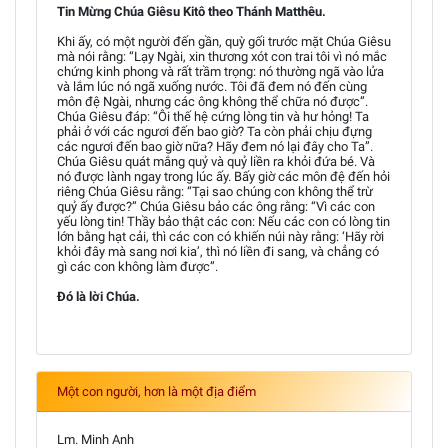
Tin Mừng Chúa Giêsu Kitô theo Thánh Matthêu.
Khi ấy, có một người đến gần, quỳ gối trước mặt Chúa Giêsu
mà nói rằng: “Lạy Ngài, xin thương xót con trai tôi vì nó mắc
chứng kinh phong và rất trầm trọng: nó thường ngã vào lửa
và lắm lúc nó ngã xuống nước. Tôi đã đem nó đến cùng
môn đệ Ngài, nhưng các ông không thể chữa nó được”.
Chúa Giêsu đáp: “Ôi thế hệ cứng lòng tin và hư hỏng! Ta
phải ở với các ngươi đến bao giờ? Ta còn phải chịu đựng
các ngươi đến bao giờ nữa? Hãy đem nó lại đây cho Ta”.
Chúa Giêsu quát mắng quỷ và quỷ liền ra khỏi đứa bé. Và
nó được lành ngay trong lúc ấy. Bấy giờ các môn đệ đến hỏi
riêng Chúa Giêsu rằng: “Tại sao chúng con không thể trừ
quỷ ấy được?” Chúa Giêsu bảo các ông rằng: “Vì các con
yếu lòng tin! Thầy bảo thật các con: Nếu các con có lòng tin
lớn bằng hạt cải, thì các con có khiến núi này rằng: ‘Hãy rời
khỏi đây mà sang nơi kia’, thì nó liền đi sang, và chẳng có
gì các con không làm được”.
Đó là lời Chúa.
Một con người, hơn là một địa điểm
Lm. Minh Anh