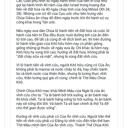
Các Giáo phụ nhìn 40 ngày hành trình của tiên tri Êlia như
gợi lại hành trình 40 năm của dân Israel trong hoang địa
tiến về đất hứa và 40 ngày chay tịnh của ông Môisê (Xh 34,
28). Những con số 40 của Cựu ước như tiên trưng việc
Chúa Giêsu ăn chay 40 đêm ngày trước khi thi hành sứ vụ
công khai trong Tân ước.
Nếu ngày xưa dân Chúa lữ hành tiến về đất hứa và cuộc lữ
hành của tiên tri Êlia đều được nuôi dưỡng bởi của ăn đến
từ trời cao, để tất cả cùng đi về đích bình an, thì trên đường
lữ hành trần gian của Kitô hữu hôm nay có phần giông
giống những gì thuộc về ngày xưa ấy. Chỉ khác là hôm nay,
Kitô hữu hy vọng trời cao, hướng về đất hứa, không phải là
“đất chảy sữa và mật”, nhưng là vùng đất vĩnh cửu.
Vì lữ hành tiến về vĩnh cửu, người Kitô hữu cũng có Của Ăn,
không phải là manna và nước chảy từ đá, hay chiếc bánh
lùi và bình nước của thiên thần, nhưng là lương thực vĩnh
cửu, thần lương quý giá vô cùng: chính là Thịt Máu Chúa
Kitô.
Chính Chúa Kitô mạc khải Mình Máu của Ngài là của ăn
vĩnh cửu cho ta: “Ta là bánh bởi trời xuống, ai ăn bánh này
thì khỏi chết. Ta là bánh hằng sống từ trời xuống. Ai ăn bánh
này sẽ sống đời đời. Và bánh Ta sẽ ban chính là thịt Ta để
cho thế gian được sống”.
Đường về vĩnh cửu phải có Của Ăn vĩnh cửu. Người trần thế
tiến về vĩnh cửu phải có Đấng từ vĩnh cửu đến trần thế ban
Thịt Máu mình làm Của Ăn vĩnh cửu. Thánh Thể Chúa Kitô