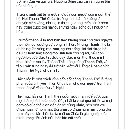
trở nên Của Ăn quý giá, Nguồng Sống cao cả và trường tồn
của chúng ta.
Trường sinh bất tử là ước mơ của con người qua muôn thế
hệ. Nơi Thánh Thể Chúa, trường sinh bất tử không là
chuyện viễn vông, nhưng là thực tại đang triển nở từ hôm
nay, trong cuộc đời này qua từng ngày sống của người tín
hữu.
Bởi mỗi thánh lễ là một bàn tiệc không phải chờ đến ngày tạ
thế mới nuôi dưỡng sự sống linh hồn. Nhưng Thánh Thể là
chính nguồn sống mai sau, nguồn sống đời đời được bắt
đầu từ hôm nay, trong mọi linh hồn con người, nếu con
người biết để đức tin, đức cậy, đức mến thôi thúc mình
khao khát rước lấy Thánh Thể, sống cùng Thánh Thể, và
tập luyện từng ngày để trở nên Một với Đấng đã ban chính
Thánh Thể Ngài cho mình.
Hãy rước lễ một cách kính cẩn sốt sắng. Thánh Thể là tặng
phẩm của tình yêu Thiên Chúa ban cho con người trên hành
trình tiến về vĩnh cửu với Ngài.
Hãy múc lấy nơi Thánh thể nguồn sức mạnh để vượt qua
mọi thác ghềnh của cuộc đời, nhất là vượt qua tội lỗi và mọi
cám dỗ của thế gian để tiến về cùng Chúa, nên một với
Chúa ngay từ hôm nay. Bởi phải có Chúa hôm nay trong đời
tạm này nơi tâm hồn ta, ta mới có Chúa là gia nghiệp của
mình trong đời vĩnh cửu bên kia cái chết.