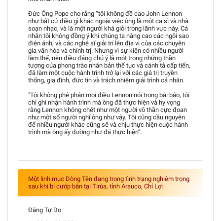
Đức Ông Pope cho rằng “tôi không đề cao John Lennon
như bất cứ điều gì khác ngoài việc ông là một ca sĩ và nhà
soạn nhạc, và là một người khá giỏi trong lãnh vực này. Cá
nhân tôi không đồng ý khi chúng ta nâng cao các ngôi sao
điện ảnh, và các nghệ sĩ giải trí lên địa vị của các chuyên
gia văn hóa và chính trị. Nhưng vì sự kiện có nhiều người
làm thế, nên điều đáng chú ý là một trong những thần
tượng của phong trào nhân bản thế tục và cánh tả cấp tiến,
đã làm một cuộc hành trình trở lại với các giá trị truyền
thống, gia đình, đức tin và trách nhiệm giải trình cá nhân.
"Tôi không phê phán mọi điều Lennon nói trong bài báo, tôi
chỉ ghi nhận hành trình mà ông đã thực hiện và hy vọng
rằng Lennon không chết như một người vô thần cực đoan
như một số người nghĩ ông như vậy. Tôi cũng cầu nguyện
để nhiều người khác cũng sẽ và chịu thực hiện cuộc hành
trình mà ông ấy dường như đã thực hiện”.
Một linh mục Dòng Tên đang trong tình trạng nghiêm trọng
sau khi bị cướp bắn tại Tirúa, tỉnh Arauco, Chí Lợi
Đặng Tự Do