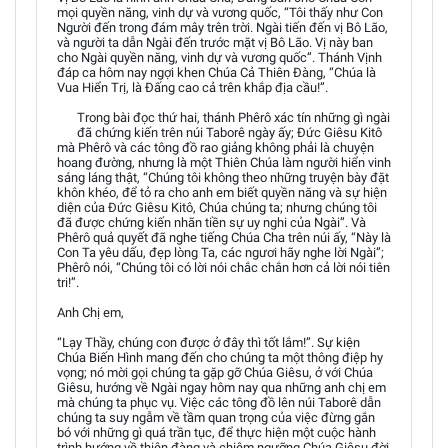
mọi quyền năng, vinh dự và vương quốc, “Tôi thấy như Con
Người đến trong đám mây trên trời. Ngài tiến đến vị Bô Lão,
và người ta dẫn Ngài đến trước mặt vị Bô Lão. Vị này ban
cho Ngài quyền năng, vinh dự và vương quốc”. Thánh Vịnh
đáp ca hôm nay ngợi khen Chúa Cả Thiên Đàng, “Chúa là
Vua Hiển Trị, là Đấng cao cả trên khắp địa cầu!”.
Trong bài đọc thứ hai, thánh Phêrô xác tín những gì ngài
đã chứng kiến trên núi Taborê ngày ấy; Đức Giêsu Kitô
mà Phêrô và các tông đồ rao giảng không phải là chuyện
hoang đường, nhưng là một Thiên Chúa làm người hiển vinh
sáng láng thật, “Chúng tôi không theo những truyện bày đặt
khôn khéo, để tỏ ra cho anh em biết quyền năng và sự hiện
diện của Đức Giêsu Kitô, Chúa chúng ta; nhưng chúng tôi
đã được chứng kiến nhãn tiền sự uy nghi của Ngài”. Và
Phêrô quả quyết đã nghe tiếng Chúa Cha trên núi ấy, “Này là
Con Ta yêu dấu, đẹp lòng Ta, các ngươi hãy nghe lời Ngài”;
Phêrô nói, “Chúng tôi có lời nói chắc chắn hơn cả lời nói tiên
tri!”.
Anh Chị em,
“Lạy Thầy, chúng con được ở đây thì tốt lắm!”. Sự kiện
Chúa Biến Hình mang đến cho chúng ta một thông điệp hy
vọng; nó mời gọi chúng ta gặp gỡ Chúa Giêsu, ở với Chúa
Giêsu, hướng về Ngài ngay hôm nay qua những anh chị em
mà chúng ta phục vụ. Việc các tông đồ lên núi Taborê dẫn
chúng ta suy ngẫm về tầm quan trọng của việc đừng gắn
bó với những gì quá trần tục, để thực hiện một cuộc hành
trình hướng về thiên đàng và chiêm ngưỡng Chúa Giêsu đời