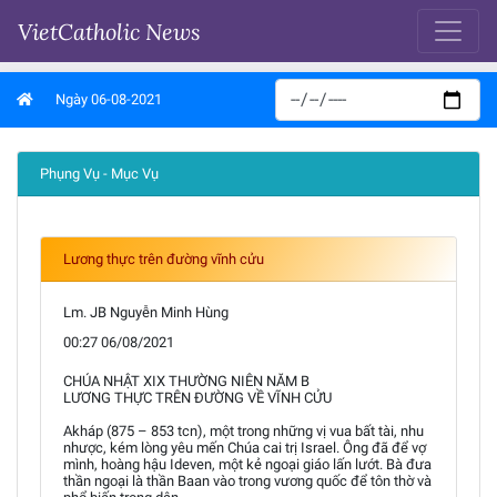
VietCatholic News
Ngày 06-08-2021
Phụng Vụ - Mục Vụ
Lương thực trên đường vĩnh cửu
Lm. JB Nguyễn Minh Hùng
00:27 06/08/2021
CHÚA NHẬT XIX THƯỜNG NIÊN NĂM B
LƯƠNG THỰC TRÊN ĐƯỜNG VỀ VĨNH CỬU
Akháp (875 – 853 tcn), một trong những vị vua bất tài, nhu
nhược, kém lòng yêu mến Chúa cai trị Israel. Ông đã để vợ
mình, hoàng hậu Ideven, một kẻ ngoại giáo lấn lướt. Bà đưa
thần ngoại là thần Baan vào trong vương quốc để tôn thờ và