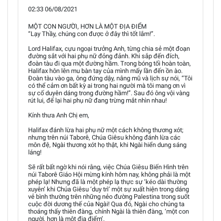
02:33 06/08/2021
MỘT CON NGƯỜI, HƠN LÀ MỘT ĐỊA ĐIỂM
“Lạy Thầy, chúng con được ở đây thì tốt lắm!”.
Lord Halifax, cựu ngoại trưởng Anh, từng chia sẻ một đoạn
đường sắt với hai phụ nữ đỏng đảnh. Khi sắp đến đích,
đoàn tàu đi qua một đường hầm. Trong bóng tối hoàn toàn,
Halifax hôn lên mu bàn tay của mình mấy lần đến ồn ào.
Đoàn tàu vào ga, ông đứng dậy, nâng mũ và lịch sự nói, “Tôi
có thể cảm ơn bất kỳ ai trong hai người mà tôi mang ơn vì
sự cố duyên dáng trong đường hầm!”. Sau đó ông vội vàng
rút lui, để lại hai phụ nữ đang trừng mắt nhìn nhau!
Kính thưa Anh Chị em,
Halifax đánh lừa hai phụ nữ một cách không thương xót;
nhưng trên núi Taborê, Chúa Giêsu không đánh lừa các
môn đệ, Ngài thương xót họ thật, khi Ngài hiển dung sáng
láng!
Sẽ rất bất ngờ khi nói rằng, việc Chúa Giêsu Biến Hình trên
núi Taborê Giáo Hội mừng kính hôm nay, không phải là một
phép lạ! Nhưng đã là một phép lạ thực sự ‘kéo dài thường
xuyên’ khi Chúa Giêsu ‘duy trì’ một sự xuất hiện trong dáng
vẻ bình thường trên những nẻo đường Palestina trong suốt
cuộc đời dương thế của Ngài! Qua đó, Ngài cho chúng ta
thoáng thấy thiên đàng, chính Ngài là thiên đàng, ‘một con
người, hơn là một địa điểm’.