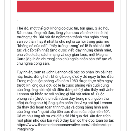
.
Thế đó, một thế giới không có đức tin, tôn giáo, Giáo hội,
Đất nước, lòng mộ đạo, lòng yêu nước và nền kinh tế thị
trường tự do. Bài hát đã ngầm tán thành chủ nghĩa cộng
sản vô thần, hay ít nhất là chủ nghĩa xã hội trong giấc mơ
“không có của cải”. "Hãy tưởng tượng" có lẽ là bài hát thế
tục và cấp tiến nhất từng được viết, đầy những khinh miệt,
phá vỡ cơ cấu, cách mạng và duy giản lược, một Magna
Carta [đại hiến chương] cho chủ nghĩa nhân bản thế tục và
chủ nghĩa cộng sản.
Tuy nhiên, xem ra John Lennon đã bác bỏ phần lớn bài hát
này, hoặc, đúng hơn, không bao giờ có ý đó ngay từ lúc đầu.
Trong một cuộc phỏng vấn năm 1980 được thực hiện ngay
trước khi ông qua đời, có lẽ là cuộc phỏng vấn cuối cùng
của ông, ông nói một số điều đáng chú ý cho thấy một John
Lennon rất khác so với những gì bài hát miêu tả. Cuộc
phỏng vấn (được trích dẫn dưới đây trong một nguồn thứ
cấp) dường như bị lãng quên phần lớn vì vụ sát hại Lennon
đã thay đổi hoàn toàn trình thuật và đóng băng hình ảnh
của ông như “người cấp tiến cực đoan của thập niên 60”.
Có vẻ như ông rất xa với điều đó khi qua đời. Xin đơn trích
một phần nhỏ của bài viết ở đây, bạn có thể đọc toàn bộ tại:
https://www.theamericanconservative.com/articles/stop-
imagining/