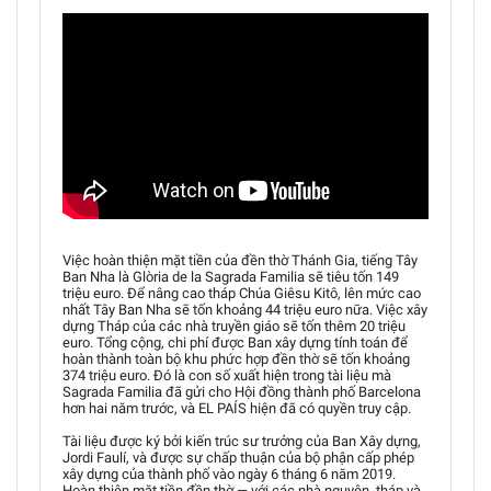
Việc hoàn thiện mặt tiền của đền thờ Thánh Gia, tiếng Tây
Ban Nha là Glòria de la Sagrada Familia sẽ tiêu tốn 149
triệu euro. Để nâng cao tháp Chúa Giêsu Kitô, lên mức cao
nhất Tây Ban Nha sẽ tốn khoảng 44 triệu euro nữa. Việc xây
dựng Tháp của các nhà truyền giáo sẽ tốn thêm 20 triệu
euro. Tổng cộng, chi phí được Ban xây dựng tính toán để
hoàn thành toàn bộ khu phức hợp đền thờ sẽ tốn khoảng
374 triệu euro. Đó là con số xuất hiện trong tài liệu mà
Sagrada Familia đã gửi cho Hội đồng thành phố Barcelona
hơn hai năm trước, và EL PAÍS hiện đã có quyền truy cập.
Tài liệu được ký bởi kiến trúc sư trưởng của Ban Xây dựng,
Jordi Faulí, và được sự chấp thuận của bộ phận cấp phép
xây dựng của thành phố vào ngày 6 tháng 6 năm 2019.
Hoàn thiện mặt tiền đền thờ — với các nhà nguyện, tháp và