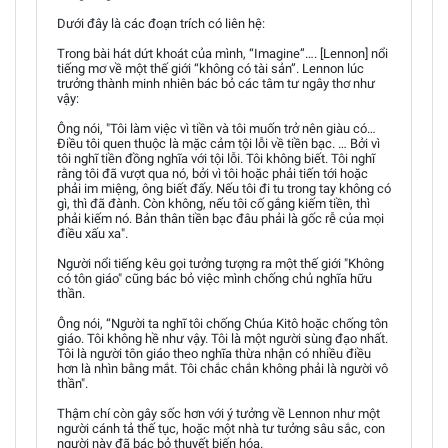
Dưới đây là các đoạn trích có liên hệ:
Trong bài hát dứt khoát của mình, “Imagine”…. [Lennon] nổi
tiếng mơ về một thế giới “không có tài sản”. Lennon lúc
trưởng thành minh nhiên bác bỏ các tâm tư ngây thơ như
vậy:
Ông nói, "Tôi làm việc vì tiền và tôi muốn trở nên giàu có…
Điều tôi quen thuộc là mặc cảm tội lỗi về tiền bạc. … Bởi vì
tôi nghĩ tiền đồng nghĩa với tội lỗi. Tôi không biết. Tôi nghĩ
rằng tôi đã vượt qua nó, bởi vì tôi hoặc phải tiến tới hoặc
phải im miệng, ông biết đấy. Nếu tôi đi tu trong tay không có
gì, thì đã đành. Còn không, nếu tôi cố gắng kiếm tiền, thì
phải kiếm nó. Bản thân tiền bạc đâu phải là gốc rễ của mọi
điều xấu xa".
Người nổi tiếng kêu gọi tưởng tượng ra một thế giới "Không
có tôn giáo" cũng bác bỏ việc mình chống chủ nghĩa hữu
thần.
Ông nói, “Người ta nghĩ tôi chống Chúa Kitô hoặc chống tôn
giáo. Tôi không hề như vậy. Tôi là một người sùng đạo nhất.
Tôi là người tôn giáo theo nghĩa thừa nhận có nhiều điều
hơn là nhìn bằng mắt. Tôi chắc chắn không phải là người vô
thần".
Thậm chí còn gây sốc hơn với ý tưởng về Lennon như một
người cánh tả thế tục, hoặc một nhà tư tưởng sâu sắc, con
người này đã bác bỏ thuyết biến hóa.