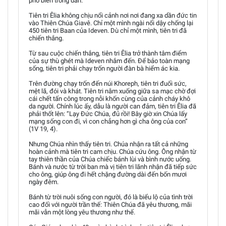
phổ biến trong dân.
Tiên tri Êlia không chịu nổi cảnh nơi nơi đang xa dần đức tin
vào Thiên Chúa Giavê. Chỉ một mình ngài nổi dậy chống lại
450 tiên tri Baan của Ideven. Dù chỉ một mình, tiên tri đã
chiến thắng.
Từ sau cuộc chiến thắng, tiên tri Êlia trở thành tâm điểm
của sự thù ghét mà Ideven nhắm đến. Để bảo toàn mạng
sống, tiên tri phải chạy trốn người đàn bà hiểm ác kia.
Trên đường chạy trốn đến núi Khoreph, tiên tri đuối sức,
mệt lã, đói và khát. Tiên tri nằm xuống giữa sa mạc chờ đợi
cái chết tấn công trong nỗi khốn cùng của cảnh cháy khô
da người. Chính lúc ấy, dẫu là người can đảm, tiên tri Êlia đã
phải thốt lên: “Lạy Đức Chúa, đủ rồi! Bây giờ xin Chúa lấy
mạng sống con đi, vì con chẳng hơn gì cha ông của con”
(1V 19, 4).
Nhưng Chúa nhìn thấy tiên tri. Chúa nhận ra tất cả những
hoàn cảnh mà tiên tri cam chịu. Chúa cứu ông. Ông nhận từ
tay thiên thần của Chúa chiếc bánh lùi và bình nước uống.
Bánh và nước từ trời ban mà vị tiên tri lãnh nhận đã tiếp sức
cho ông, giúp ông đi hết chặng đường dài đến bốn mươi
ngày đêm.
Bánh từ trời nuôi sống con người, đó là biểu lộ của tình trời
cao đối với người trần thế: Thiên Chúa đã yêu thương, mãi
mãi vẫn một lòng yêu thương như thế.