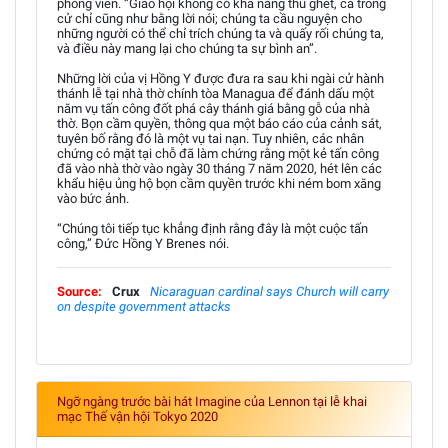
phóng viên. “Giáo hội không có khả năng thù ghét, cả trong
cử chỉ cũng như bằng lời nói; chúng ta cầu nguyện cho
những người có thể chỉ trích chúng ta và quấy rối chúng ta,
và điều này mang lại cho chúng ta sự bình an”.
Những lời của vị Hồng Y được đưa ra sau khi ngài cử hành
thánh lễ tại nhà thờ chính tòa Managua để đánh dấu một
năm vụ tấn công đốt phá cây thánh giá bằng gỗ của nhà
thờ. Bọn cầm quyền, thông qua một báo cáo của cảnh sát,
tuyên bố rằng đó là một vụ tai nạn. Tuy nhiên, các nhân
chứng có mặt tại chỗ đã làm chứng rằng một kẻ tấn công
đã vào nhà thờ vào ngày 30 tháng 7 năm 2020, hét lên các
khẩu hiệu ủng hộ bọn cầm quyền trước khi ném bom xăng
vào bức ảnh.
“Chúng tôi tiếp tục khẳng định rằng đây là một cuộc tấn
công,” Đức Hồng Y Brenes nói.
Source:
Crux
Nicaraguan cardinal says Church will carry
on despite government attacks
Ngỡ ngàng trước bài hát Imagine của Lennon tại lễ khai
mạc Thế vận hội Tokyo 2020