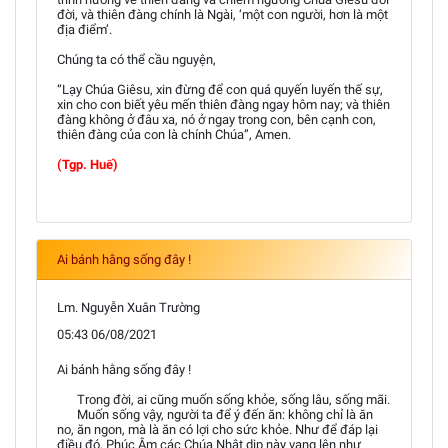
đời, và thiên đàng chính là Ngài, ‘một con người, hơn là một
địa điểm’.
Chúng ta có thể cầu nguyện,
“Lạy Chúa Giêsu, xin đừng để con quá quyến luyến thế sự,
xin cho con biết yêu mến thiên đàng ngay hôm nay; và thiên
đàng không ở đâu xa, nó ở ngay trong con, bên cạnh con,
thiên đàng của con là chính Chúa”, Amen.
(Tgp. Huế)
Ai bánh hằng sống đây !
Lm. Nguyễn Xuân Trường
05:43 06/08/2021
Ai bánh hằng sống đây !
Trong đời, ai cũng muốn sống khỏe, sống lâu, sống mãi.
Muốn sống vậy, người ta để ý đến ăn: không chỉ là ăn
no, ăn ngon, mà là ăn có lợi cho sức khỏe. Như để đáp lại
điều đó, Phúc Âm các Chúa Nhật dịp này vang lên như