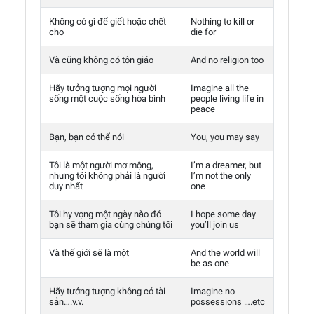
Không có gì để giết hoặc chết
Nothing to kill or
cho
die for
Và cũng không có tôn giáo
And no religion too
Hãy tưởng tượng mọi người
Imagine all the
sống một cuộc sống hòa bình
people living life in
peace
Bạn, bạn có thể nói
You, you may say
Tôi là một người mơ mộng,
I’m a dreamer, but
nhưng tôi không phải là người
I’m not the only
duy nhất
one
Tôi hy vọng một ngày nào đó
I hope some day
bạn sẽ tham gia cùng chúng tôi
you’ll join us
Và thế giới sẽ là một
And the world will
be as one
Hãy tưởng tượng không có tài
Imagine no
sản….v.v.
possessions ….etc