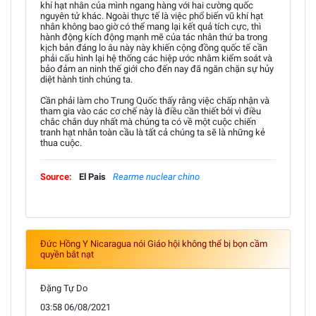
khí hạt nhân của mình ngang hàng với hai cường quốc
nguyên tử khác. Ngoài thực tế là việc phổ biến vũ khí hạt
nhân không bao giờ có thể mang lại kết quả tích cực, thì
hành động kích động mạnh mẽ của tác nhân thứ ba trong
kịch bản đáng lo âu này này khiến cộng đồng quốc tế cần
phải cấu hình lại hệ thống các hiệp ước nhằm kiểm soát và
bảo đảm an ninh thế giới cho đến nay đã ngăn chặn sự hủy
diệt hành tinh chúng ta.
Cần phải làm cho Trung Quốc thấy rằng việc chấp nhận và
tham gia vào các cơ chế này là điều cần thiết bởi vì điều
chắc chắn duy nhất mà chúng ta có về một cuộc chiến
tranh hạt nhân toàn cầu là tất cả chúng ta sẽ là những kẻ
thua cuộc.
Source:
El Pais
Rearme nuclear chino
Đức Hồng Y Nicaragua nói Giáo hội không thể bị bọn cầm
quyền bắt nạt
Đặng Tự Do
03:58 06/08/2021