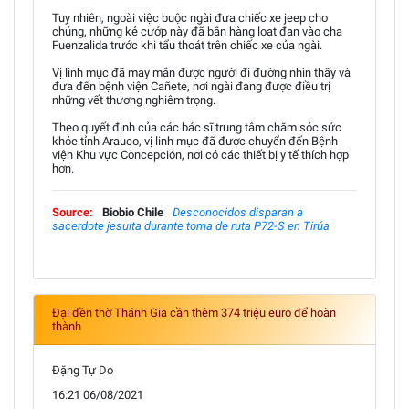
Tuy nhiên, ngoài việc buộc ngài đưa chiếc xe jeep cho
chúng, những kẻ cướp này đã bắn hàng loạt đạn vào cha
Fuenzalida trước khi tẩu thoát trên chiếc xe của ngài.
Vị linh mục đã may mắn được người đi đường nhìn thấy và
đưa đến bệnh viện Cañete, nơi ngài đang được điều trị
những vết thương nghiêm trọng.
Theo quyết định của các bác sĩ trung tâm chăm sóc sức
khỏe tỉnh Arauco, vị linh mục đã được chuyển đến Bệnh
viện Khu vực Concepción, nơi có các thiết bị y tế thích hợp
hơn.
Source:
Biobio Chile
Desconocidos disparan a
sacerdote jesuita durante toma de ruta P72-S en Tirúa
Đại đền thờ Thánh Gia cần thêm 374 triệu euro để hoàn
thành
Đặng Tự Do
16:21 06/08/2021