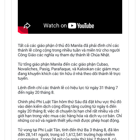
Tất cả các giáo phận ở thủ đô Manila đã phải đình chỉ các
thánh lễ công cộng trong nhiều tuần và miễn trừ cho người
Công Giáo các nghĩa vụ tham dự thánh lễ Chúa Nhật.
Từ tổng giáo phận Manila đến các giáo phận Cubao,
Novaliches, Pasig, Parañaque, và Kalookan các giám mục
đang khuyến khích các tín hữu ở nhà theo dõi thánh lễ trực
tuyến.
Lệnh đình chỉ các thánh lễ có hiệu lực từ ngày 31 tháng 7
đến ngày 20 tháng 8.
Chính phủ Phi Luật Tân hôm thứ Sáu đã đặt khu vực thủ đô
vào diện kiểm dịch cộng đồng tăng cường từ ngày 6 đến
ngày 20 tháng 8; việc di chuyển bị hạn chế rất nhiều và chỉ
giới hạn trong việc mua các hàng hóa và dịch vụ cơ bản. Chỉ
những cơ sở và ngành thiết yếu mới được phép hoạt động.
Tử vong tại Phi Luật Tân, tính đến thứ Ba 3 tháng 8, đã lên
đến 28,141 người, trong số 1,612,541 trường hợp nhiễm
coronavirus. Trong 24 giờ của ngày thứ Hai 2 tháng 8, có