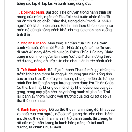
tiếng rao lặp đi lặp lại: Ai bánh hằng sống đây!
1
. Đói khát bánh
.
Bài đọc 1 kể chuyện trong hành trình sứ
mạng của mình, ngôn sứ Êlia đói khát buồn chán đến độ
muốn xin được chết. Cũng thế, trong dịch Covid-19, nhiều
người đói khát buồn chán. Hành trình theo Chúa của người
môn đệ cũng không tránh khỏi những lúc chán nản xuống
tinh thần.
2
.
Cho nhau bánh.
May thay, sứ thần của Chúa đã đem
bánh và nước đến mời Êlia ăn. Nhờ đó ngôn sứ có đủ sức
đi suốt 40 ngày đêm tới núi của Thiên Chúa. Lúc này, Chúa
cũng muốn mỗi người là những “sứ thần” đem lương thực
bổ dưỡng, nâng đỡ tiếp sức cho nhau tiến bước hành trình.
3.
Trở thành bánh
.
Bài đọc 2 thánh Phaolô mời gọi chúng ta
trở thành bánh thơm hương yêu thương qua việc sống tình
bác ái như Đức Kitô đã yêu thương chúng ta đến độ tự nộp
mình làm hy lễ ngào ngạt hương thơm dâng lên Thiên Chúa.
Cụ thể, bánh ấy không có mùi cháy khét của chua cay gắt
gỏng, nóng nảy giận hờn, hay những hành vi gian ác. Trái
lại, bánh ấy thơm hương yêu thương của đối xử tốt đẹp và
tha thứ cho nhau.
4.
Bánh hằng sống
. Để có thể thỏa mãn những đói khát sâu
xa nhất của con người, để có thể quảng đại cho nhau bánh
ăn, để có thể dấn thân hy sinh trở thành bánh, thì chúng ta
rất cần một thần lương là bánh hằng sống từ trời nuôi
dưỡng, là chính Chúa Giêsu.