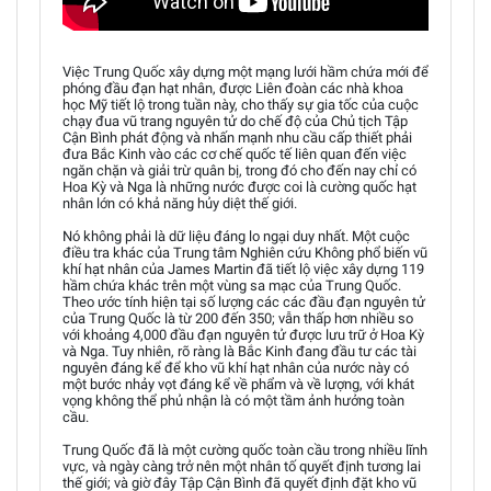
Việc Trung Quốc xây dựng một mạng lưới hầm chứa mới để
phóng đầu đạn hạt nhân, được Liên đoàn các nhà khoa
học Mỹ tiết lộ trong tuần này, cho thấy sự gia tốc của cuộc
chạy đua vũ trang nguyên tử do chế độ của Chủ tịch Tập
Cận Bình phát động và nhấn mạnh nhu cầu cấp thiết phải
đưa Bắc Kinh vào các cơ chế quốc tế liên quan đến việc
ngăn chặn và giải trừ quân bị, trong đó cho đến nay chỉ có
Hoa Kỳ và Nga là những nước được coi là cường quốc hạt
nhân lớn có khả năng hủy diệt thế giới.
Nó không phải là dữ liệu đáng lo ngại duy nhất. Một cuộc
điều tra khác của Trung tâm Nghiên cứu Không phổ biến vũ
khí hạt nhân của James Martin đã tiết lộ việc xây dựng 119
hầm chứa khác trên một vùng sa mạc của Trung Quốc.
Theo ước tính hiện tại số lượng các các đầu đạn nguyên tử
của Trung Quốc là từ 200 đến 350; vẫn thấp hơn nhiều so
với khoảng 4,000 đầu đạn nguyên tử được lưu trữ ở Hoa Kỳ
và Nga. Tuy nhiên, rõ ràng là Bắc Kinh đang đầu tư các tài
nguyên đáng kể để kho vũ khí hạt nhân của nước này có
một bước nhảy vọt đáng kể về phẩm và về lượng, với khát
vọng không thể phủ nhận là có một tầm ảnh hưởng toàn
cầu.
Trung Quốc đã là một cường quốc toàn cầu trong nhiều lĩnh
vực, và ngày càng trở nên một nhân tố quyết định tương lai
thế giới; và giờ đây Tập Cận Bình đã quyết định đặt kho vũ