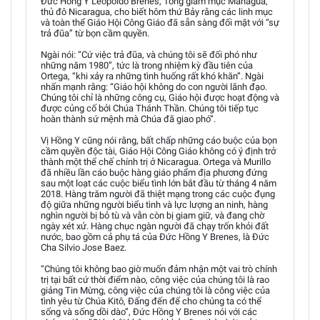
Đức Hồng Y Leopoldo Brenes, Tổng giám mục Managua,
thủ đô Nicaragua, cho biết hôm thứ Bảy rằng các linh mục
và toàn thể Giáo Hội Công Giáo đã sẵn sàng đối mặt với “sự
trả đũa” từ bọn cầm quyền.
Ngài nói: “Cứ việc trả đũa, và chúng tôi sẽ đối phó như
những năm 1980”, tức là trong nhiệm kỳ đầu tiên của
Ortega, “khi xảy ra những tình huống rất khó khăn”. Ngài
nhấn mạnh rằng: “Giáo hội không do con người lãnh đạo.
Chúng tôi chỉ là những công cụ, Giáo hội được hoạt động và
được củng cố bởi Chúa Thánh Thần. Chúng tôi tiếp tục
hoàn thành sứ mệnh mà Chúa đã giao phó”.
Vị Hồng Y cũng nói rằng, bất chấp những cáo buộc của bọn
cầm quyền độc tài, Giáo Hội Công Giáo không có ý định trở
thành một thể chế chính trị ở Nicaragua. Ortega và Murillo
đã nhiều lần cáo buộc hàng giáo phẩm địa phương đứng
sau một loạt các cuộc biểu tình lớn bắt đầu từ tháng 4 năm
2018. Hàng trăm người đã thiệt mạng trong các cuộc đụng
độ giữa những người biểu tình và lực lượng an ninh, hàng
nghìn người bị bỏ tù và vẫn còn bị giam giữ, và đang chờ
ngày xét xử. Hàng chục ngàn người đã chạy trốn khỏi đất
nước, bao gồm cả phụ tá của Đức Hồng Y Brenes, là Đức
Cha Silvio Jose Baez.
“Chúng tôi không bao giờ muốn đảm nhận một vai trò chính
trị tại bất cứ thời điểm nào, công việc của chúng tôi là rao
giảng Tin Mừng, công việc của chúng tôi là công việc của
tình yêu từ Chúa Kitô, Đấng đến để cho chúng ta có thể
sống và sống dồi dào”, Đức Hồng Y Brenes nói với các