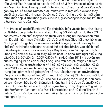
bắt đầu suy đoán về khả năng tiếp tục điều hành Giáo hội của ngài. Tin
đồn về vị Hồng Y nào có cơ hội tốt nhất để kế vị Đức Phanxicô cũng đã rộ
lên. Việc Đức Giáo Hoàng quyết định công bố Tự sắc
Traditionis Custodes
gần đây bãi bỏ tự sắc
Summorum Pontificum
là một dấu hiệu cho thấy
quyết tâm của ngài. Nhưng một số người đọc nó như truyền tải một cảm
thức khẩn cấp vì sức khỏe giảm sút của vị giáo hoàng và việc sắp kết thúc
triều giáo hoàng của ngài.
Đức Phanxicô có thể là một nhà lập pháp hữu hiệu và sắc bén, như chúng
ta đã thấy trong nhiều lĩnh vực khác. Nhưng đôi khi ngài do dự thay đổi
các bộ máy định chế, thay vào đó thích khởi xướng những cải cách tâm
linh lâu dài nhằm mục đích biến đổi đường lối của Giáo hội theo thời gian.
Nhưng ngài đang chấp nhận rủi ro lớn khi không cập nhật các quy tắc chi
phối mật nghị hoặc nghĩ rằng ngài có thể đợi cho đến khi vào chính cuối
triều đại giáo hoàng mới làm như vậy. Đây là một vấn đề cấp bách hơn,
không thể chờ đợi. Có lẽ sự thay đổi lớn nhất kể từ hai mật nghị cuối cùng -
bầu Đức Bênêđíctô năm 2005 và Đức Phanxicô năm 2013 - là quyền lực
của những người có ảnh hưởng Công Giáo trên các phương tiện truyền
thông chính dòng, truyền thông kỹ thuật số và truyền thông xã hội. Kể từ
năm 2013, các nhóm nhỏ những người với những nghị trình cực kỳ đặc
trưng (bao gồm một số giáo phẩm sở hữu các phương tiện truyền thông
rộng lớn và nhiều người theo dõi mạng xã hội của họ) đã xây dựng một loại
trình thuật có tính ý thức hệ về Giáo hội. Họ không thể cưỡng lại cơn cám
dỗ tạo nên cơn bão truyền thông khi không tranh thủ được đường lối của
mình. Chỉ cần nhìn vào cách một số người trong số họ đã phản ứng với Tự
sắc
Traditionis Custodes
của Đức Phanxicô hạn chế sử dụng Thánh lễ
Latinh Cổ. Lúc đó, bạn sẽ có ý niệm về sự tàn phá mà họ có thể gây ra cho
mật nghị sắp tới.