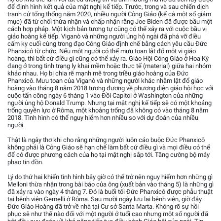
để định hình kết quả của mật nghị kế tiếp. Trước, trong và sau chiến dịch
tranh cử tổng thống năm 2020, nhiều người Công Giáo (kể cả một số giám
mục) đã từ chối thừa nhận và chấp nhận rằng Joe Biden đã được bầu một
cách hợp pháp. Một kịch bản tương tự cũng có thể xảy ra với cuộc bầu vị
giáo hoàng kế tiếp. Viganò và những người ủng hộ ngài đã phá vỡ điều
cấm kỵ cuối cùng trong đạo Công Giáo định chế bằng cách yêu cầu Đức
Phanxicô từ chức. Nếu một người có thể mưu toan lật đổ một vị giáo
hoàng, thì bất cứ điều gì cũng có thể xảy ra. Giáo Hội Công Giáo ở Hoa Kỳ
đang ở trong tình trạng ly khai mềm hoặc thực tế (material) giữa hai nhóm
khác nhau. Họ bị chia rẽ mạnh mẽ trong triều giáo hoàng của Đức
Phanxicô. Mưu toan của Viganò và những người khác nhằm lật đổ giáo
hoàng vào tháng 8 năm 2018 tương đương về phương diện giáo hội học với
cuộc tấn công ngày 6 tháng 1 vào Đồi Capitol ở Washington của những
người ủng hộ Donald Trump. Nhưng tại mật nghị kế tiếp sẽ có một khoảng
trống quyền lực ở Rôma, một khoảng trống đã không có vào tháng 8 năm
2018. Tình hình có thể nguy hiểm hơn nhiều so với dự đoán của nhiều
người.
Thật là ngây thơ khi cho rằng những người luôn cáo buộc Đức Phanxicô
không phải là Công Giáo sẽ hạn chế làm bất cứ điều gì và mọi điều có thể
để có được phương cách của họ tại mật nghị sắp tới. Tăng cường bộ máy
phao tin đồn.
Lý do thứ hai khiến tình hình bây giờ có thể trở nên nguy hiểm hơn những gì
Melloni thừa nhận trong bài báo của ông (xuất bản vào tháng 5) là những gì
đã xảy ra vào ngày 4 tháng 7. Đó là buổi tối Đức Phanxicô được phẫu thuật
tại bệnh viện Gemelli ở Rôma. Sau mười ngày lưu lại bệnh viện, giờ đây
Đức Giáo Hoàng đã trở về nhà tại Cư sở Santa Marta. Không rõ sự hồi
phục sẽ như thế nào đối với một người ở tuổi cao nhưng một số người đã