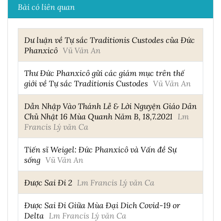
Bài có liên quan
Dư luận về Tự sắc Traditionis Custodes của Đức
Phanxicô
Vũ Văn An
Thư Đức Phanxicô gửi các giám mục trên thế
giới về Tự sắc Traditionis Custodes
Vũ Văn An
Dẫn Nhập Vào Thánh Lễ & Lời Nguyện Giáo Dân
Chủ Nhật 16 Mùa Quanh Năm B, 18,7.2021
Lm
Francis Lý văn Ca
Tiến sĩ Weigel: Đức Phanxicô và Vấn đề Sự
sống
Vũ Văn An
Được Sai Đi 2
Lm Francis Lý văn Ca
Được Sai Đi Giữa Mùa Đại Dich Covid-19 or
Delta
Lm Francis Lý văn Ca