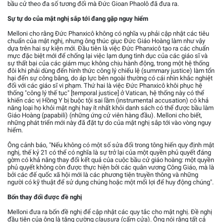
bầu cử theo đa số tương đối mà Đức Gioan Phaolô đã đưa ra.
Sự tự do của mật nghị sắp tới đang gặp nguy hiểm
Melloni cho rằng Đức Phanxicô không có nghĩa vụ phải cập nhật các tiêu
chuẩn của mật nghị, nhưng ông thúc giục Đức Giáo Hoàng làm như vậy
dựa trên hai sự kiện mới. Đầu tiên là việc Đức Phanxicô tạo ra các chuẩn
mực đặc biệt mới để chống lại việc lạm dụng tình dục của các giáo sĩ và
sự thất bại của các giám mục không chịu hành động, trong một hệ thống
đôi khi phải dùng đến hình thức công lý chiếu lệ (summary justice) làm tổn
hại đến sự công bằng, do áp lực bên ngoài thường có cái nhìn khắc nghiệt
đối với các giáo sĩ vi phạm. Thứ hai là việc Đức Phanxicô khôi phục hệ
thống "công lý thế tục" [temporal justice] ở Vatican, hệ thống này có thể
khiến các vị Hồng Y bị buộc tội sai lầm (instrumental accusation) có khả
năng loại họ khỏi mật nghị hay ít nhất khỏi danh sách có thể được bầu làm
Giáo Hoàng (papabili) (những ứng cử viên hàng đầu). Melloni cho biết,
những phát triển mới này đã đặt tự do của mật nghị sắp tới vào vòng nguy
hiểm.
Ông cảnh báo, "Nếu không có một số sửa đổi trong tông hiến quy định mật
nghị, thế kỷ 21 có thể có nghĩa là sự trở lại của một quyền phủ quyết đáng
gờm có khả năng thay đổi kết quả của cuộc bầu cử giáo hoàng: một quyền
phủ quyết không còn được thực hiện bởi các quân vương Công Giáo, mà là
bởi các đế quốc xã hội mới là các phương tiện truyền thông và những
người có kỹ thuật để sử dụng chúng hoặc một mối lợi để huy động chúng".
Bốn thay đổi được đề nghị
Melloni đưa ra bốn đề nghị để cập nhật các quy tắc cho mật nghị. Đề nghị
đầu tiên của ông là tăng cường
clausura
(cấm cửa). Ông nói rằng tất cả