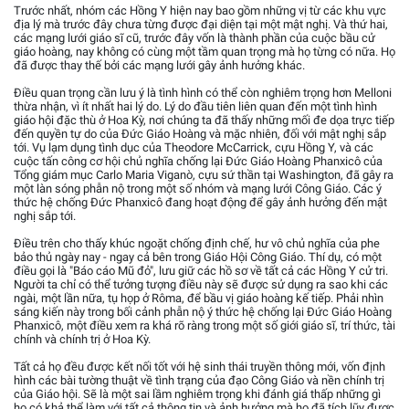
Trước nhất, nhóm các Hồng Y hiện nay bao gồm những vị từ các khu vực
địa lý mà trước đây chưa từng được đại diện tại một mật nghị. Và thứ hai,
các mạng lưới giáo sĩ cũ, trước đây vốn là thành phần của cuộc bầu cử
giáo hoàng, nay không có cùng một tầm quan trọng mà họ từng có nữa. Họ
đã được thay thế bởi các mạng lưới gây ảnh hưởng khác.
Điều quan trọng cần lưu ý là tình hình có thể còn nghiêm trọng hơn Melloni
thừa nhận, vì ít nhất hai lý do. Lý do đầu tiên liên quan đến một tình hình
giáo hội đặc thù ở Hoa Kỳ, nơi chúng ta đã thấy những mối đe dọa trực tiếp
đến quyền tự do của Đức Giáo Hoàng và mặc nhiên, đối với mật nghị sắp
tới. Vụ lạm dụng tình dục của Theodore McCarrick, cựu Hồng Y, và các
cuộc tấn công cơ hội chủ nghĩa chống lại Đức Giáo Hoàng Phanxicô của
Tổng giám mục Carlo Maria Viganò, cựu sứ thần tại Washington, đã gây ra
một làn sóng phẫn nộ trong một số nhóm và mạng lưới Công Giáo. Các ý
thức hệ chống Đức Phanxicô đang hoạt động để gây ảnh hưởng đến mật
nghị sắp tới.
Điều trên cho thấy khúc ngoặt chống định chế, hư vô chủ nghĩa của phe
bảo thủ ngày nay - ngay cả bên trong Giáo Hội Công Giáo. Thí dụ, có một
điều gọi là "Báo cáo Mũ đỏ", lưu giữ các hồ sơ về tất cả các Hồng Y cử tri.
Người ta chỉ có thể tưởng tượng điều này sẽ được sử dụng ra sao khi các
ngài, một lần nữa, tụ họp ở Rôma, để bầu vị giáo hoàng kế tiếp. Phải nhìn
sáng kiến này trong bối cảnh phẫn nộ ý thức hệ chống lại Đức Giáo Hoàng
Phanxicô, một điều xem ra khá rõ ràng trong một số giới giáo sĩ, trí thức, tài
chính và chính trị ở Hoa Kỳ.
Tất cả họ đều được kết nối tốt với hệ sinh thái truyền thông mới, vốn định
hình các bài tường thuật về tình trạng của đạo Công Giáo và nền chính trị
của Giáo hội. Sẽ là một sai lầm nghiêm trọng khi đánh giá thấp những gì
họ có khả thể làm với tất cả thông tin và ảnh hưởng mà họ đã tích lũy được