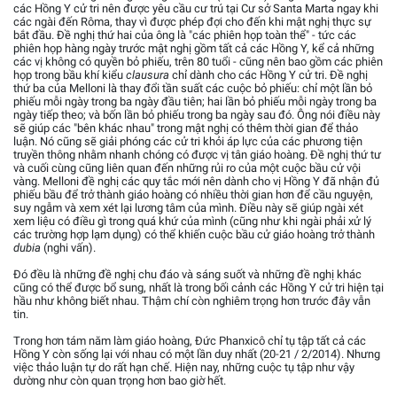
các Hồng Y cử tri nên được yêu cầu cư trú tại Cư sở Santa Marta ngay khi
các ngài đến Rôma, thay vì được phép đợi cho đến khi mật nghị thực sự
bắt đầu. Đề nghị thứ hai của ông là "các phiên họp toàn thể" - tức các
phiên họp hàng ngày trước mật nghị gồm tất cả các Hồng Y, kể cả những
các vị không có quyền bỏ phiếu, trên 80 tuổi - cũng nên bao gồm các phiên
họp trong bầu khí kiểu
clausura
chỉ dành cho các Hồng Y cử tri. Đề nghị
thứ ba của Melloni là thay đổi tần suất các cuộc bỏ phiếu: chỉ một lần bỏ
phiếu mỗi ngày trong ba ngày đầu tiên; hai lần bỏ phiếu mỗi ngày trong ba
ngày tiếp theo; và bốn lần bỏ phiếu trong ba ngày sau đó. Ông nói điều này
sẽ giúp các "bên khác nhau" trong mật nghị có thêm thời gian để thảo
luận. Nó cũng sẽ giải phóng các cử tri khỏi áp lực của các phương tiện
truyền thông nhằm nhanh chóng có được vị tân giáo hoàng. Đề nghị thứ tư
và cuối cùng cũng liên quan đến những rủi ro của một cuộc bầu cử vội
vàng. Melloni đề nghị các quy tắc mới nên dành cho vị Hồng Y đã nhận đủ
phiếu bầu để trở thành giáo hoàng có nhiều thời gian hơn để cầu nguyện,
suy ngẫm và xem xét lại lương tâm của mình. Điều này sẽ giúp ngài xét
xem liệu có điều gì trong quá khứ của mình (cũng như khi ngài phải xử lý
các trường hợp lạm dụng) có thể khiến cuộc bầu cử giáo hoàng trở thành
dubia
(nghi vấn).
Đó đều là những đề nghị chu đáo và sáng suốt và những đề nghị khác
cũng có thể được bổ sung, nhất là trong bối cảnh các Hồng Y cử tri hiện tại
hầu như không biết nhau. Thậm chí còn nghiêm trọng hơn trước đây vẫn
tin.
Trong hơn tám năm làm giáo hoàng, Đức Phanxicô chỉ tụ tập tất cả các
Hồng Y còn sống lại với nhau có một lần duy nhất (20-21 / 2/2014). Nhưng
việc thảo luận tự do rất hạn chế. Hiện nay, những cuộc tụ tập như vậy
dường như còn quan trọng hơn bao giờ hết.