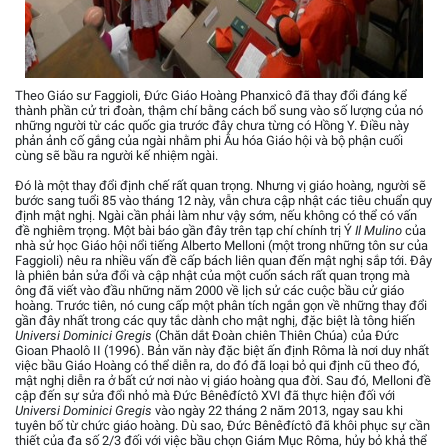
Theo Giáo sư Faggioli, Đức Giáo Hoàng Phanxicô đã thay đổi đáng kể
thành phần cử tri đoàn, thậm chí bằng cách bổ sung vào số lượng của nó
những người từ các quốc gia trước đây chưa từng có Hồng Y. Điều này
phản ảnh cố gắng của ngài nhằm phi Âu hóa Giáo hội và bộ phận cuối
cùng sẽ bầu ra người kế nhiệm ngài.
Đó là một thay đổi định chế rất quan trọng. Nhưng vị giáo hoàng, người sẽ
bước sang tuổi 85 vào tháng 12 này, vẫn chưa cập nhật các tiêu chuẩn quy
định mật nghị. Ngài cần phải làm như vậy sớm, nếu không có thể có vấn
đề nghiêm trọng. Một bài báo gần đây trên tạp chí chính trị Ý
Il Mulino
của
nhà sử học Giáo hội nổi tiếng Alberto Melloni (một trong những tôn sư của
Faggioli) nêu ra nhiều vấn đề cấp bách liên quan đến mật nghị sắp tới. Đây
là phiên bản sửa đổi và cập nhật của một cuốn sách rất quan trọng mà
ông đã viết vào đầu những năm 2000 về lịch sử các cuộc bầu cử giáo
hoàng. Trước tiên, nó cung cấp một phân tích ngắn gọn về những thay đổi
gần đây nhất trong các quy tắc dành cho mật nghị, đặc biệt là tông hiến
Universi Dominici Gregis
(Chăn dắt Đoàn chiên Thiên Chúa) của Đức
Gioan Phaolô II (1996). Bản văn này đặc biệt ấn định Rôma là nơi duy nhất
việc bầu Giáo Hoàng có thể diễn ra, do đó đã loại bỏ qui định cũ theo đó,
mật nghị diễn ra ở bất cứ nơi nào vị giáo hoàng qua đời. Sau đó, Melloni đề
cập đến sự sửa đổi nhỏ mà Đức Bênêđíctô XVI đã thực hiện đối với
Universi Dominici Gregis
vào ngày 22 tháng 2 năm 2013, ngay sau khi
tuyên bố từ chức giáo hoàng. Dù sao, Đức Bênêđíctô đã khôi phục sự cần
thiết của đa số 2/3 đối với việc bầu chọn Giám Mục Rôma, hủy bỏ khả thể