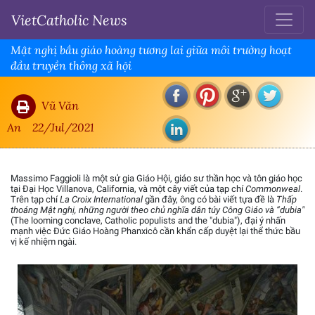
VietCatholic News
Mật nghị bầu giáo hoàng tương lai giữa môi trường hoạt
đầu truyền thông xã hội
Vũ Văn
An
22/Jul/2021
Massimo Faggioli là một sử gia Giáo Hội, giáo sư thần học và tôn giáo học
tại Đại Học Villanova, California, và một cây viết của tạp chí
Commonweal
.
Trên tạp chí
La Croix International
gần đây, ông có bài viết tựa đề là
Thấp
thoáng Mật nghị, những người theo chủ nghĩa dân túy Công Giáo và “dubia"
(The looming conclave, Catholic populists and the "dubia"), đại ý nhấn
mạnh việc Đức Giáo Hoàng Phanxicô cần khẩn cấp duyệt lại thể thức bầu
vị kế nhiệm ngài.