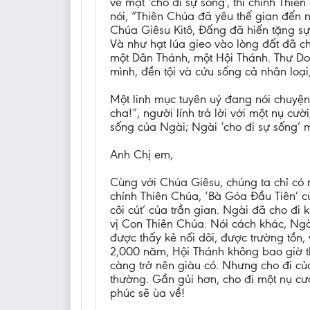
về mặt ‘cho đi sự sống’, thì chính Thiê
nói, “Thiên Chúa đã yêu thế gian đến 
Chúa Giêsu Kitô, Đấng đã hiến tặng sự
Và như hạt lúa gieo vào lòng đất đã chế
một Dân Thánh, một Hội Thánh. Thư Do 
mình, đền tội và cứu sống cả nhân loại,
Một linh mục tuyên uý đang nói chuyện 
cha!”, người lính trả lời với một nụ c
sống của Ngài; Ngài ‘cho đi sự sống’ m
Anh Chị em,
Cùng với Chúa Giêsu, chúng ta chỉ có 
chính Thiên Chúa, ‘Bà Góa Đầu Tiên’ 
côi cút’ của trần gian. Ngài đã cho đ
vị Con Thiên Chúa. Nói cách khác, Ngài
được thấy kẻ nối dõi, được trường tồn
2,000 năm, Hội Thánh không bao giờ th
càng trở nên giàu có. Nhưng cho đi của
thường. Gần gủi hơn, cho đi một nụ cườ
phúc sẽ ùa về!