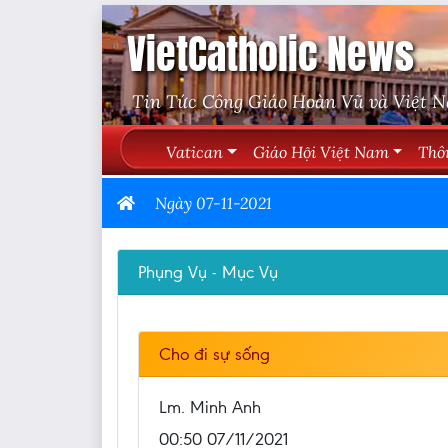
VietCatholic News
Tin Tức Công Giáo Hoàn Vũ và Việt 
Vatican
Giáo Hội Việt Nam
Thô
Ngày 07-11-2021
Phụng Vụ - Mục Vụ
Cho đi sự sống
Lm. Minh Anh
00:50 07/11/2021