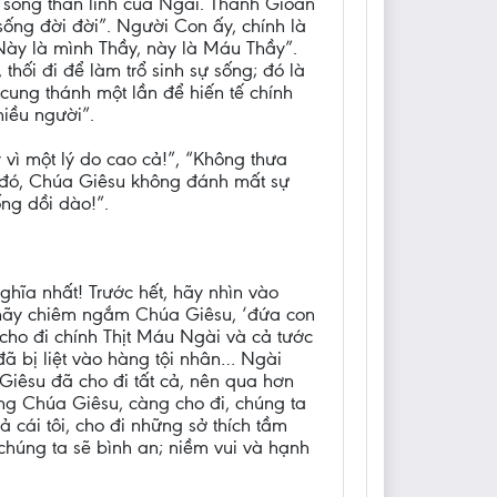
sự sống thần linh của Ngài. Thánh Gioan
sống đời đời”. Người Con ấy, chính là
“Này là mình Thầy, này là Máu Thầy”.
thối đi để làm trổ sinh sự sống; đó là
cung thánh một lần để hiến tế chính
hiều người”.
 vì một lý do cao cả!”, “Không thưa
ách đó, Chúa Giêsu không đánh mất sự
ống dồi dào!”.
hĩa nhất! Trước hết, hãy nhìn vào
, hãy chiêm ngắm Chúa Giêsu, ‘đứa con
cho đi chính Thịt Máu Ngài và cả tước
đã bị liệt vào hàng tội nhân… Ngài
Giêsu đã cho đi tất cả, nên qua hơn
ng Chúa Giêsu, càng cho đi, chúng ta
 cái tôi, cho đi những sở thích tầm
 chúng ta sẽ bình an; niềm vui và hạnh