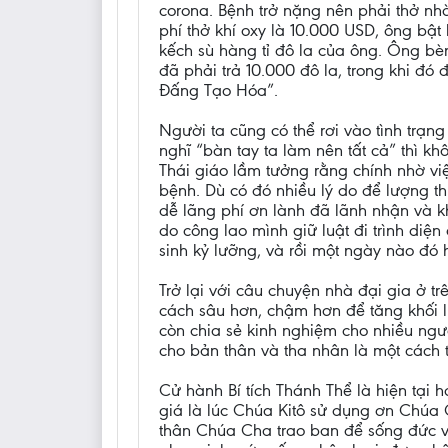
corona. Bệnh trở nặng nên phải thở nh
phí thở khí oxy là 10.000 USD, ông bật 
kếch sù hàng tỉ đô la của ông. Ông bèn 
đã phải trả 10.000 đô la, trong khi đó 
Đấng Tạo Hóa”.
Người ta cũng có thể rơi vào tình trạn
nghĩ “bàn tay ta làm nên tất cả” thì k
Thái giáo lầm tưởng rằng chính nhờ việc 
bệnh. Dù có đó nhiều lý do để lượng thứ
dễ lãng phí ơn lành đã lãnh nhận và k
do công lao mình giữ luật đi trình diệ
sinh kỷ lưỡng, và rồi một ngày nào đó 
Trở lại với câu chuyện nhà đại gia ở tr
cách sâu hơn, chậm hơn để tăng khối l
còn chia sẻ kinh nghiệm cho nhiều ngườ
cho bản thân và tha nhân là một cách t
Cử hành Bí tích Thánh Thể là hiện tại 
giá là lúc Chúa Kitô sử dụng ơn Chúa
thân Chúa Cha trao ban để sống đức v