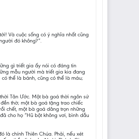
 tới! Và cuộc sống có ý nghĩa nhất cũng
 người đó không?”.
ng gì triết gia ấy nói có đáng tin
hững mẫu người mà triết gia kia đang
có thể là bánh, cũng có thể là máu;
thời Tân Ước. Một bà goá thời ngôn sứ
đền thờ; một bà goá tặng trao chiếc
rồi chết, một bà goá dâng trọn những
 đã cho họ “Hũ bột không vơi, bình dầu
ó là chính Thiên Chúa. Phải, nếu xét