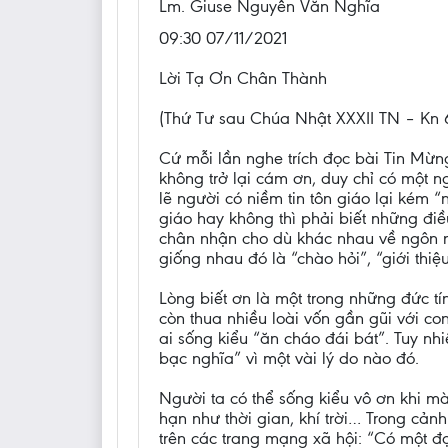
Lm. Giuse Nguyễn Văn Nghĩa
09:30 07/11/2021
Lời Tạ Ơn Chân Thành
(Thứ Tư sau Chúa Nhật XXXII TN – Kn 6,2
Cứ mỗi lần nghe trích đọc bài Tin Mừ
không trở lại cám ơn, duy chỉ có một n
lẽ người có niềm tin tôn giáo lại kém 
giáo hay không thì phải biết những đ
chân nhận cho dù khác nhau về ngôn n
giống nhau đó là “chào hỏi”, “giới thiệu
Lòng biết ơn là một trong những đức tí
còn thua nhiều loài vốn gần gũi với c
ai sống kiểu “ăn cháo đái bát”. Tuy nh
bạc nghĩa” vì một vài lý do nào đó.
Người ta có thể sống kiểu vô ơn khi m
hạn như thời gian, khí trời… Trong cả
trên các trang mạng xã hội: “Có một đ