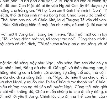
n Chúa phải là bà goá đầu tiên; vì lẽ, Ngài đã cho đi chính 
nỗi đã ban Con Một, để ai tin vào Người Con ấy thì được sự 
 sống cho trần gian, “Vì họ, Con xin thánh hiến mình Con”, 
t đi, thối đi hầu sinh nhiều bông hạt, Chúa Giêsu đã chết đi, 
Thái hôm nay nói về Chúa Kitô, là vị Thượng Tế vốn chỉ vào 
 “Đức Kitô cũng hiến tế một lần như vậy, để xoá tội lỗi của n
với một thương binh trong bệnh viện, “Bạn mất một cánh tay
ười, “Tôi không đánh mất nó, tôi tặng trao nó!”. Cũng theo c
ột cách có chủ đích, “Tôi đến cho trần gian được sống, và s
một đời để sống. Vậy như Ngài, hãy sống làm sao cho có ý ng
của nhân loại, Đấng đã cho đi. Gần gũi và thân thương hơn
i không những cơm bánh nuôi dưỡng sự sống thể xác, mà còn 
 đã cho đi sự sống thần linh, “Ngài đã hiến thân chịu chết, 
, và nhờ Ngài, ý muốn của Thiên Chúa được thành sự”. Chúa 
iếu những con người tiếp nối bước Ngài. Cũng thế, nên giố
 cải vẫn không đủ, Chúa muốn chúng ta cho đi cả ý riêng, cả
i, một lời yêu thương. Chính lúc cho đi như thế, con tim của