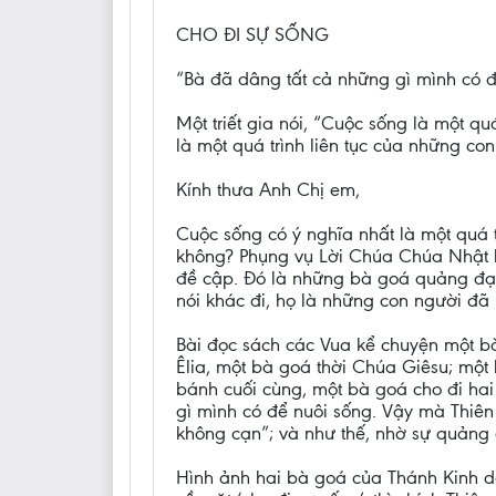
CHO ĐI SỰ SỐNG
“Bà đã dâng tất cả những gì mình có đ
Một triết gia nói, “Cuộc sống là một q
là một quá trình liên tục của những co
Kính thưa Anh Chị em,
Cuộc sống có ý nghĩa nhất là một quá tr
không? Phụng vụ Lời Chúa Chúa Nhật hô
đề cập. Đó là những bà goá quảng đại 
nói khác đi, họ là những con người đã ‘
Bài đọc sách các Vua kể chuyện một b
Êlia, một bà goá thời Chúa Giêsu; một
bánh cuối cùng, một bà goá cho đi hai
gì mình có để nuôi sống. Vậy mà Thiên
không cạn”; và như thế, nhờ sự quảng đ
Hình ảnh hai bà goá của Thánh Kinh dẫ