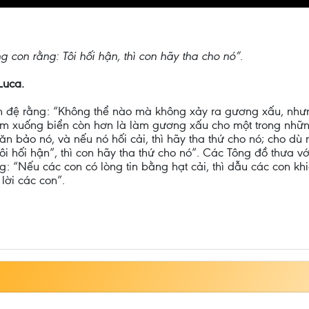
g con rằng: Tôi hối hận, thì con hãy tha cho nó”.
Luca.
n đệ rằng: “Không thể nào mà không xảy ra gương xấu, như
ém xuống biển còn hơn là làm gương xấu cho một trong những
ăn bảo nó, và nếu nó hối cải, thì hãy tha thứ cho nó; cho d
“Tôi hối hận”, thì con hãy tha thứ cho nó”. Các Tông đồ thưa 
g: “Nếu các con có lòng tin bằng hạt cải, thì dẫu các con kh
lời các con”.