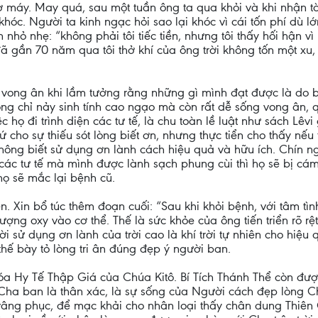
ờ máy. May quá, sau một tuần ông ta qua khỏi và khi nhận tờ
khóc. Người ta kinh ngạc hỏi sao lại khóc vì cái tốn phí dù l
nhỏ nhẹ: “không phải tôi tiếc tiền, nhưng tôi thấy hối hận vì
đã gần 70 năm qua tôi thở khí của ông trời không tốn một xu, t
g vong ân khi lầm tưởng rằng những gì mình đạt được là do b
hông chỉ nảy sinh tính cao ngạo mà còn rất dễ sống vong ân, 
họ đi trình diện các tư tế, là chu toàn lề luật như sách Lêvi 
 cho sự thiếu sót lòng biết ơn, nhưng thực tiển cho thấy nếu t
hông biết sử dụng ơn lành cách hiệu quả và hữu ích. Chín ng
n các tư tế mà mình được lành sạch phung cùi thì họ sẽ bị c
họ sẽ mắc lại bệnh cũ.
ên. Xin bổ túc thêm đoạn cuối: “Sau khi khỏi bệnh, với tâm tìn
ượng oxy vào cơ thể. Thế là sức khỏe của ông tiến triển rõ 
i sử dụng ơn lành của trời cao là khí trời tự nhiên cho hiệ
hế bày tỏ lòng tri ân đúng đẹp ý người ban.
hóa Hy Tế Thập Giá của Chúa Kitô. Bí Tích Thánh Thể còn được 
 Cha ban là thân xác, là sự sống của Người cách đẹp lòng 
âng phục, để mạc khải cho nhân loại thấy chân dung Thiên