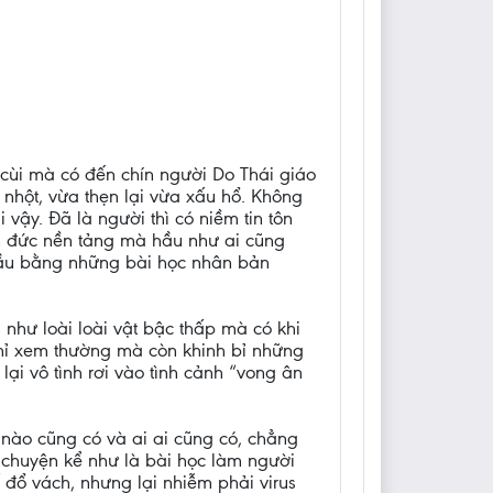
cùi mà có đến chín người Do Thái giáo
 nhột, vừa thẹn lại vừa xấu hổ. Không
vậy. Đã là người thì có niềm tin tôn
ân đức nền tảng mà hầu như ai cũng
đầu bằng những bài học nhân bản
 như loài loài vật bậc thấp mà có khi
chỉ xem thường mà còn khinh bỉ những
ại vô tình rơi vào tình cảnh “vong ân
nào cũng có và ai ai cũng có, chẳng
 chuyện kể như là bài học làm người
 đổ vách, nhưng lại nhiễm phải virus