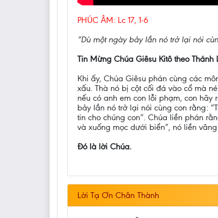
PHÚC ÂM: Lc 17, 1-6
“Dù một ngày bảy lần nó trở lại nói cùn
Tin Mừng Chúa Giêsu Kitô theo Thánh 
Khi ấy, Chúa Giêsu phán cùng các mô
xấu. Thà nó bị cột cối đá vào cổ mà n
nếu có anh em con lỗi phạm, con hãy r
bảy lần nó trở lại nói cùng con rằng: 
tin cho chúng con”. Chúa liền phán rằn
và xuống mọc dưới biển”, nó liền vâng 
Ðó là lời Chúa.
Lời Tạ Ơn Chân Thành