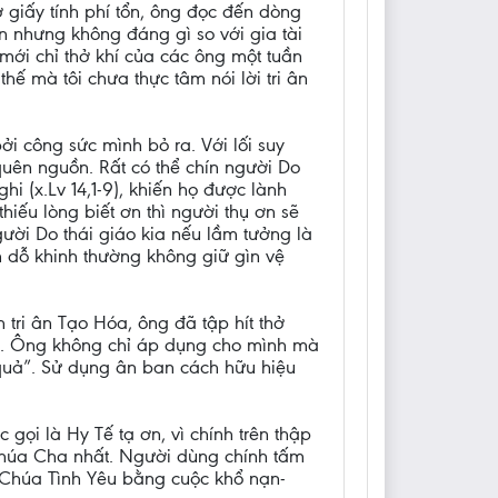
 giấy tính phí tổn, ông đọc đến dòng
ớn nhưng không đáng gì so với gia tài
 mới chỉ thở khí của các ông một tuần
hế mà tôi chưa thực tâm nói lời tri ân
ởi công sức mình bỏ ra. Với lối suy
quên nguồn. Rất có thể chín người Do
ghi (x.Lv 14,1-9), khiến họ được lành
hiếu lòng biết ơn thì người thụ ơn sẽ
ười Do thái giáo kia nếu lầm tưởng là
ám dỗ khinh thường không giữ gìn vệ
h tri ân Tạo Hóa, ông đã tập hít thở
rệt. Ông không chỉ áp dụng cho mình mà
u quả”. Sử dụng ân ban cách hữu hiệu
gọi là Hy Tế tạ ơn, vì chính trên thập
Chúa Cha nhất. Người dùng chính tấm
 Chúa Tình Yêu bằng cuộc khổ nạn-