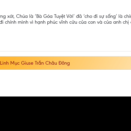
g xót, Chúa là ‘Bà Góa Tuyệt Vời’ đã ‘cho đi sự sống’ là ch
đi chính mình vì hạnh phúc vĩnh cửu của con và của anh chị
: Linh Mục Giuse Trần Châu Đông