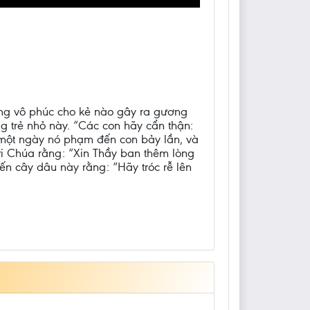
ng vô phúc cho kẻ nào gây ra gương
 trẻ nhỏ này. “Các con hãy cẩn thận:
ù một ngày nó phạm đến con bảy lần, và
với Chúa rằng: “Xin Thầy ban thêm lòng
iến cây dâu này rằng: “Hãy tróc rễ lên