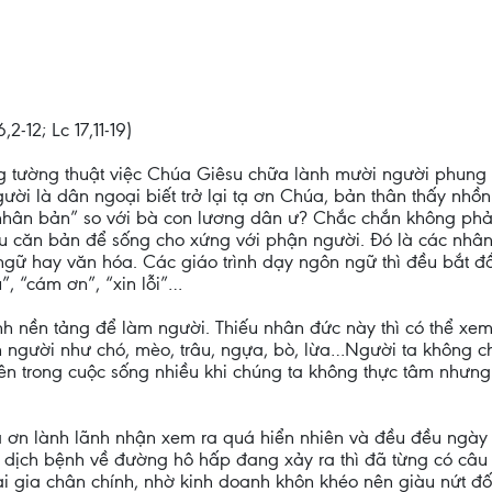
-12; Lc 17,11-19)
ng tường thuật việc Chúa Giêsu chữa lành mười người phung 
gười là dân ngoại biết trở lại tạ ơn Chúa, bản thân thấy nhồn
“nhân bản” so với bà con lương dân ư? Chắc chắn không phải 
iều căn bản để sống cho xứng với phận người. Đó là các nh
gữ hay văn hóa. Các giáo trình dạy ngôn ngữ thì đều bắt 
”, “cám ơn”, “xin lỗi”…
nh nền tảng để làm người. Thiếu nhân đức này thì có thể xem
on người như chó, mèo, trâu, ngựa, bò, lừa…Người ta không 
iên trong cuộc sống nhiều khi chúng ta không thực tâm nhưng l
à ơn lành lãnh nhận xem ra quá hiển nhiên và đều đều ngày 
nh dịch bệnh về đường hô hấp đang xảy ra thì đã từng có câu
ại gia chân chính, nhờ kinh doanh khôn khéo nên giàu nứt đố