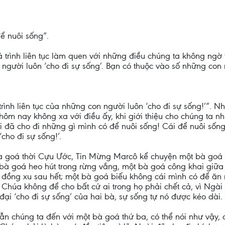
ể nuôi sống”.
uá trình liên tục làm quen với những điều chúng ta không ngờ
n người luôn ‘cho đi sự sống’. Bạn có thuộc vào số những con
ình liên tục của những con người luôn ‘cho đi sự sống!’”. Nhữ
m nay không xa với điều ấy, khi giới thiệu cho chúng ta n
đã cho đi những gì mình có để nuôi sống! Cái để nuôi sống 
cho đi sự sống!’.
à goá thời Cựu Ước, Tin Mừng Marcô kể chuyện một bà goá 
 bà goá heo hút trong rừng vắng, một bà goá công khai giữa 
 đồng xu sau hết; một bà goá biếu không cái mình có để ăn 
 Chúa không để cho bất cứ ai trong họ phải chết cả, vì Ngài
ại ‘cho đi sự sống’ của hai bà, sự sống tự nó được kéo dài.
n chúng ta đến với một bà goá thứ ba, có thể nói như vậy, đ