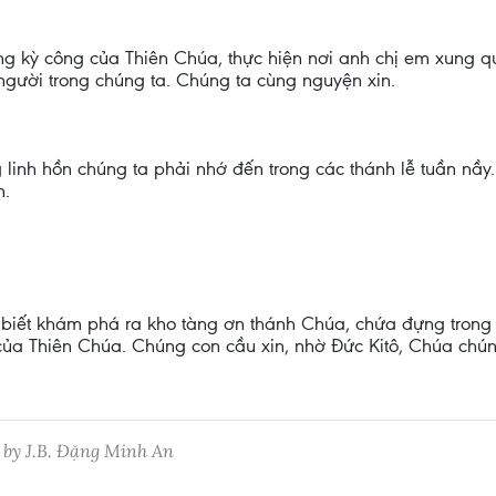
g kỳ công của Thiên Chúa, thực hiện nơi anh chị em xung q
người trong chúng ta. Chúng ta cùng nguyện xin.
g linh hồn chúng ta phải nhớ đến trong các thánh lễ tuần nầ
n.
 biết khám phá ra kho tàng ơn thánh Chúa, chứa đựng trong
i của Thiên Chúa. Chúng con cầu xin, nhờ Đức Kitô, Chúa chú
 by J.B. Đặng Minh An