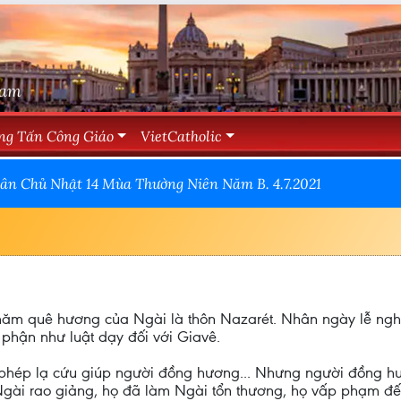
Nam
ng Tấn Công Giáo
VietCatholic
ân Chủ Nhật 14 Mùa Thường Niên Năm B. 4.7.2021
thăm quê hương của Ngài là thôn Nazarét. Nhân ngày lễ ngh
phận như luật dạy đối với Giavê.
 phép lạ cứu giúp người đồng hương... Nhưng người đồng h
Ngài rao giảng, họ đã làm Ngài tổn thương, họ vấp phạm đ