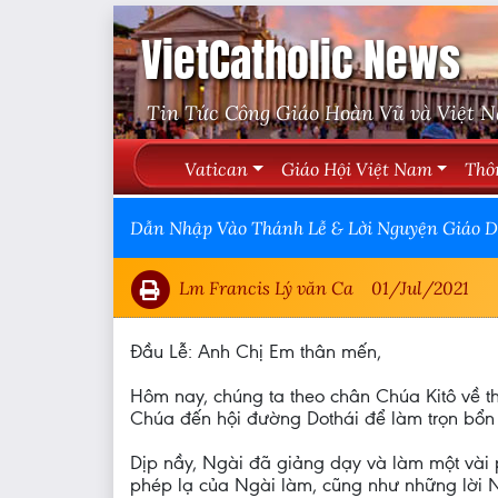
VietCatholic News
Tin Tức Công Giáo Hoàn Vũ và Việt 
Vatican
Giáo Hội Việt Nam
Thô
Dẫn Nhập Vào Thánh Lễ & Lời Nguyện Giáo D
Lm Francis Lý văn Ca
01/Jul/2021
Đầu Lễ: Anh Chị Em thân mến,
Hôm nay, chúng ta theo chân Chúa Kitô về 
Chúa đến hội đường Dothái để làm trọn bổn 
Dịp nầy, Ngài đã giảng dạy và làm một vài
phép lạ của Ngài làm, cũng như những lời 