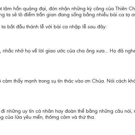
t tâm hồn quảng đại, đón nhận những kỳ công của Thiên Ch
 ta sẽ tô điểm trần gian đang sống bằng nhiều bài ca tạ ơ
 ta bắt đầu thánh lễ với bài ca nhập lễ sau đây:
ái, nhắc nhở họ về lời giao ước của cha ông xưa... Họ đã ngh
ô cảm thấy mạnh trong sụ tín thác vào ơn Chúa. Nói cách khá
ảm đi những uy tín cá nhân hay đoàn thể bằng những câu nói
ng của lửa yêu mến, thômg cảm và thứ tha.