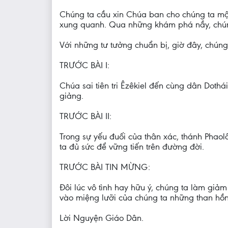
Chúng ta cầu xin Chúa ban cho chúng ta mộ
xung quanh. Qua những khám phá nầy, chúng
Với những tư tưởng chuẩn bị, giờ đây, chúng
TRƯỚC BÀI I:
Chúa sai tiên tri Êzêkiel đến cùng dân Doth
giảng.
TRƯỚC BÀI II:
Trong sự yếu đuối của thân xác, thánh Phaol
ta đủ sức để vững tiến trên đường đời.
TRƯỚC BÀI TIN MỪNG:
Đôi lúc vô tình hay hữu ý, chúng ta làm gi
vào miệng lưỡi của chúng ta những than hồ
Lời Nguyện Giáo Dân.