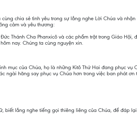
cùng chia sẻ tình yêu trong sự lắng nghe Lời Chúa và nhận
hông cảm và yêu thương:
: Đức Thánh Cha Phanxicô và các phẩm trật trong Giáo Hội, 
i hôm nay. Chúng ta cùng nguyện xin.
 linh mục của Chúa, họ là những Kitô Thứ Hai đang phục v
các ngài hăng say phục vụ Chúa hơn trong việc ban phát ơn 
ữ, biết lắng nghe tiếng gọi thiêng liêng của Chúa, để đáp lại