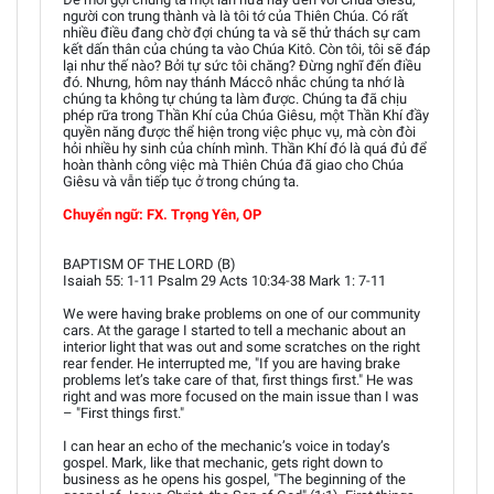
người con trung thành và là tôi tớ của Thiên Chúa. Có rất
nhiều điều đang chờ đợi chúng ta và sẽ thử thách sự cam
kết dấn thân của chúng ta vào Chúa Kitô. Còn tôi, tôi sẽ đáp
lại như thế nào? Bởi tự sức tôi chăng? Đừng nghĩ đến điều
đó. Nhưng, hôm nay thánh Máccô nhắc chúng ta nhớ là
chúng ta không tự chúng ta làm được. Chúng ta đã chịu
phép rữa trong Thần Khí của Chúa Giêsu, một Thần Khí đầy
quyền năng được thể hiện trong việc phục vụ, mà còn đòi
hỏi nhiều hy sinh của chính mình. Thần Khí đó là quá đủ để
hoàn thành công việc mà Thiên Chúa đã giao cho Chúa
Giêsu và vẫn tiếp tục ở trong chúng ta.
Chuyển ngữ: FX. Trọng Yên, OP
BAPTISM OF THE LORD (B)
Isaiah 55: 1-11 Psalm 29 Acts 10:34-38 Mark 1: 7-11
We were having brake problems on one of our community
cars. At the garage I started to tell a mechanic about an
interior light that was out and some scratches on the right
rear fender. He interrupted me, "If you are having brake
problems let’s take care of that, first things first." He was
right and was more focused on the main issue than I was
– "First things first."
I can hear an echo of the mechanic’s voice in today’s
gospel. Mark, like that mechanic, gets right down to
business as he opens his gospel, "The beginning of the