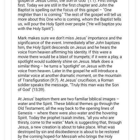
gospel of Jesus Christ, the Son of God" (1:1). First things
first. Today we are still in the first chapter and John the
Baptist is spelling out the focus of this gospel – "One
mightier than I is coming." The rest of the gospel will tell us
more about this One who is coming, whom the Baptist tells
us, will pour the Holy Spirit over people ("He will baptize you
with the Holy Spirit").
Mark makes sure we don’t miss Jesus’ importance and the
significance of the event. Immediately after John baptizes
him, the Holy Spirit descends on Jesus and he hears the
voice from heaven affirming his identity. If this were a
movie there would be a blast of trumpets; if it were a play, a
spotlight would suddenly shine on Jesus. Mark does a
similar thing – he turns a "spotlight" on Jesus with the
voice from heaven. Later in the gospel he will introduce a
similar voice at another dramatic moment, on the mountain
of Transfiguration (9:7). At Jesus’ crucifixion, a Roman
soldier speaks the message, "Truly this man was the Son
of God" (15:39).
At Jesus’ baptism there are two familiar biblical images –
water and the Spirit. These biblical themes go through the
Old Testament, all the way back to the opening lines of
Genesis – where there were also water and the hovering
Spirit. Today the prophet Isaiah invites, "all you who are
thirsty, come to the water." Mark is suggesting that, through
Jesus, a new creation is about to take place. What was
destroyed by sin and disobedience is about to be restored
by the coming hoped-for Messiah who brings the Holy