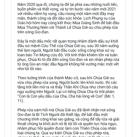
Năm 2020 qua đi, chúng ta để lại phía sau những nuối tiếc,
buồn phiền và thất vọng, và tự tin bước vào năm mới 2021
với nhiều niềm hy vọng, cầu mong một năm mới đầy may
mắn, thành công và dồi dào sức khỏe. Lịch Phụng vụ của
Giáo hội hôm nay cũng kết thúc Mùa Giáng Sinh để bắt đầu
Mùa Thường Niên với Thánh Lễ Chúa Giê-su chịu phép rửa
trên sông Gio-đan.
Đây là một dấu mốc rất quan trọng nhằm đánh dấu sự khởi
đầu sứ mệnh Cứu Thế của Chúa Giê-su, sau 30 năm xuống
thế làm người, Người bắt đầu cuộc sống công khai sứ vụ
loan báo Tin Mừng cứu độ. Với tinh thần khiêm tốn và tuân
phục, Chúa Ki-tô đã đến sông Gio-đan và xin nhận phép rửa
từ ông Gio-an mặc dầu Người không hề vướng mắc một vết
nhơ tội lỗi nào.
Theo tường trình của thánh Mác-cô, sau khi Chúa Giê-su
vừa chịu phép rửa xong, Người bước lên khỏi nước, thì các
tầng trời liền mở ra và thấy Thần Khí Chúa như chim bồ câu
ngự xuống trên Người. Lại có tiếng Chúa Cha từ trời phán:
“Con là Con yêu dấu của Cha, Cha hài lòng về Con” (Mc 1,
11).
Phép rửa sám hối mà Chúa Giê-su đã lãnh nhận nơi sông
Gio-đan là Bí Tích Người đã thiết lập, để bắt đầu một
chương trình công khai rao giảng, và cũng để tẩy rửa và giải
thoát chúng ta khỏi ách nô lệ tội lỗi và quyền lực hỏa ngục,
nhằm phục hồi quyền được làm con Thiên Chúa của nhân
loại chúng ta. Qua sự kiện Chúa Giê-su chịu phép rửa,