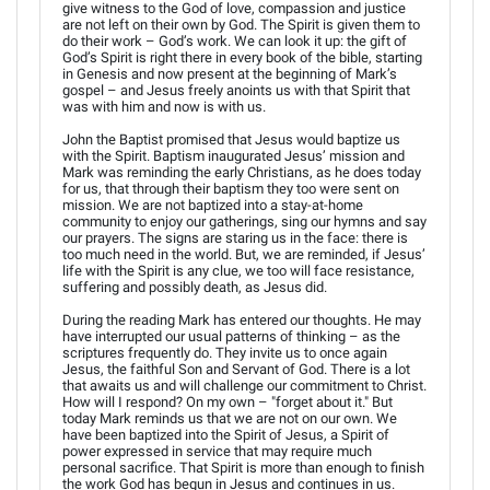
give witness to the God of love, compassion and justice
are not left on their own by God. The Spirit is given them to
do their work – God’s work. We can look it up: the gift of
God’s Spirit is right there in every book of the bible, starting
in Genesis and now present at the beginning of Mark’s
gospel – and Jesus freely anoints us with that Spirit that
was with him and now is with us.
John the Baptist promised that Jesus would baptize us
with the Spirit. Baptism inaugurated Jesus’ mission and
Mark was reminding the early Christians, as he does today
for us, that through their baptism they too were sent on
mission. We are not baptized into a stay-at-home
community to enjoy our gatherings, sing our hymns and say
our prayers. The signs are staring us in the face: there is
too much need in the world. But, we are reminded, if Jesus’
life with the Spirit is any clue, we too will face resistance,
suffering and possibly death, as Jesus did.
During the reading Mark has entered our thoughts. He may
have interrupted our usual patterns of thinking – as the
scriptures frequently do. They invite us to once again
Jesus, the faithful Son and Servant of God. There is a lot
that awaits us and will challenge our commitment to Christ.
How will I respond? On my own – "forget about it." But
today Mark reminds us that we are not on our own. We
have been baptized into the Spirit of Jesus, a Spirit of
power expressed in service that may require much
personal sacrifice. That Spirit is more than enough to finish
the work God has begun in Jesus and continues in us.