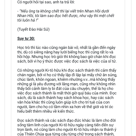
Có người hỏi tại sao, anh ta trả lời:
- “Nếu ông ta không chết thì lại viết trên Nhan Hồi dưới
Nhan Hồi, tôi làm sao đọc hết được, như vậy thì mệt chết
tôi luôn hả !”
(Tuyết Đào Hài Sử)
Suy tư 30:
Học trò thì lúc nào cũng ngán bài vở, nhất là gần đến ngày
thi, dù có siêng năng hay lười biếng học thì cũng rất lo và
hồi hộp. Nhưng học trò giỏi thì không bao giờ chán khi đọc
sách, bởi vì họ ý thức được việc đọc sách là việc của sĩ tử.
Có những người Ki-tô hữu khi đọc sách thánh thì cảm thấy
chán ngán, bởi vì họ cứ thấy lập đi lập lại mấy chữ ân sủng,
chúc lành, khôn ngoan, khiêm nhường.v.v...mà không thấy
những gì là yêu đương với lãng mạn, cũng như không nhìn
thấy bối cảnh lâm ly bi đát của câu chuyện, thế là họ cho
việc đọc sách thánh là mất thời giờ quý báu của mình. Đọc
sách, dù là sách thánh hay sách khoa học, hay các sách
văn hóa khác thì cũng luôn giúp ích cho trí tuệ của con
người, làm cho họ có tầm nhìn xa hơn về thế giới và trí óc
hiểu biết thêm nhiều về kiến thức.
Đọc sách thánh và các sách đạo đức khác là làm cho đời
sống tâm linh của người Ki-tô hữu ngày càng tiến đến sự
trọn lành, nó cũng làm cho người Ki-tô hữu nhận ra thánh ý
của Thiên Chúa qua từng câu từng chữ trong sách thánh,