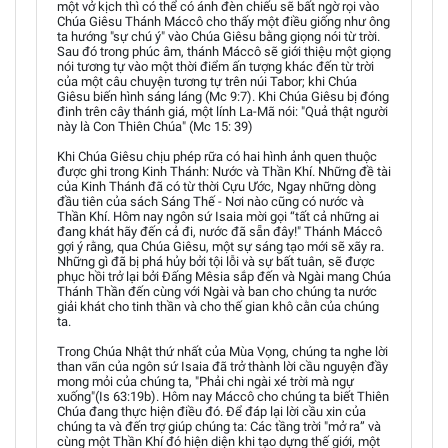
một vở kịch thì có thể có ánh đèn chiếu sẽ bất ngờ rọi vào
Chúa Giêsu Thánh Máccô cho thấy một điều giống như ông
ta hướng "sự chú ý" vào Chúa Giêsu bằng giọng nói từ trời.
Sau đó trong phúc âm, thánh Máccô sẽ giới thiệu một giọng
nói tương tự vào một thời điểm ấn tượng khác đến từ trời
của một câu chuyện tương tự trên núi Tabor; khi Chúa
Giêsu biến hình sáng láng (Mc 9:7). Khi Chúa Giêsu bị đóng
đinh trên cây thánh giá, một lính La-Mã nói: "Quả thật người
này là Con Thiên Chúa" (Mc 15: 39)
Khi Chúa Giêsu chịu phép rữa có hai hình ảnh quen thuộc
được ghi trong Kinh Thánh: Nước và Thần Khí. Những đề tài
của Kinh Thánh đã có từ thời Cựu Ước, Ngay những dòng
đầu tiên của sách Sáng Thế - Nơi nào cũng có nước và
Thần Khí. Hôm nay ngôn sứ Isaia mời gọi “tất cả những ai
đang khát hãy đến cả đi, nước đã sẵn đây!" Thánh Máccô
gợi ý rằng, qua Chúa Giêsu, một sự sáng tạo mới sẽ xãy ra.
Những gì đã bị phá hủy bởi tội lỗi và sự bất tuân, sẽ được
phục hồi trở lại bởi Đấng Mêsia sắp đến và Ngài mang Chúa
Thánh Thần đến cùng với Ngài và ban cho chúng ta nước
giải khát cho tinh thần và cho thế gian khô cằn của chúng
ta.
Trong Chúa Nhật thứ nhất của Mùa Vọng, chúng ta nghe lời
than vãn của ngôn sứ Isaia đã trở thành lời cầu nguyện đầy
mong mỏi của chúng ta, "Phải chi ngài xé trời mà ngự
xuống"(Is 63:19b). Hôm nay Máccô cho chúng ta biết Thiên
Chúa đang thực hiện điều đó. Để đáp lại lời cầu xin của
chúng ta và đến trợ giúp chúng ta: Các tầng trời "mở ra” và
cùng một Thần Khí đó hiện diện khi tạo dựng thế giới, một