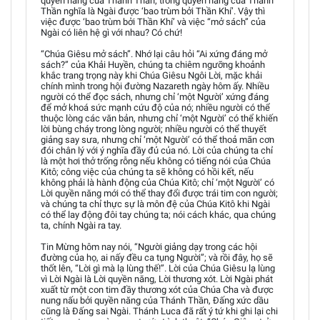
quyền năng của Thánh Thần; trong quyền năng của Thánh
Thần nghĩa là Ngài được ‘bao trùm bởi Thần Khí’. Vậy thì
việc được ‘bao trùm bởi Thần Khí’ và việc “mở sách” của
Ngài có liên hệ gì với nhau? Có chứ!
“Chúa Giêsu mở sách”. Nhớ lại câu hỏi “Ai xứng đáng mở
sách?” của Khải Huyền, chúng ta chiêm ngưỡng khoảnh
khắc trang trọng này khi Chúa Giêsu Ngôi Lời, mặc khải
chính mình trong hội đường Nazareth ngày hôm ấy. Nhiều
người có thể đọc sách, nhưng chỉ ‘một Người’ xứng đáng
để mở khoá sức mạnh cứu độ của nó; nhiều người có thể
thuộc lòng các văn bản, nhưng chỉ ‘một Người’ có thể khiến
lời bùng cháy trong lòng người; nhiều người có thể thuyết
giảng say sưa, nhưng chỉ ‘một Người’ có thể thoả mãn cơn
đói chân lý với ý nghĩa đầy đủ của nó. Lời của chúng ta chỉ
là một hơi thở trống rỗng nếu không có tiếng nói của Chúa
Kitô; công việc của chúng ta sẽ không có hồi kết, nếu
không phải là hành động của Chúa Kitô; chỉ ‘một Người’ có
Lời quyền năng mới có thể thay đổi được trái tim con người;
và chúng ta chỉ thực sự là môn đệ của Chúa Kitô khi Ngài
có thể lay động đôi tay chúng ta; nói cách khác, qua chúng
ta, chính Ngài ra tay.
Tin Mừng hôm nay nói, “Người giảng dạy trong các hội
đường của họ, ai nấy đều ca tụng Người”; và rồi đây, họ sẽ
thốt lên, “Lời gì mà lạ lùng thế!”. Lời của Chúa Giêsu lạ lùng
vì Lời Ngài là Lời quyền năng, Lời thương xót. Lời Ngài phát
xuất từ một con tim đầy thương xót của Chúa Cha và được
nung nấu bởi quyền năng của Thánh Thần, Đấng xức dầu
cũng là Đấng sai Ngài. Thánh Luca đã rất ý tứ khi ghi lại chi