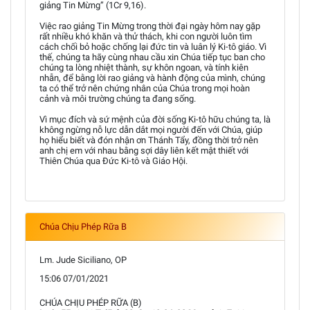
giảng Tin Mừng” (1Cr 9,16).
Việc rao giảng Tin Mừng trong thời đại ngày hôm nay gặp
rất nhiều khó khăn và thử thách, khi con người luôn tìm
cách chối bỏ hoặc chống lại đức tin và luân lý Ki-tô giáo. Vì
thế, chúng ta hãy cùng nhau cầu xin Chúa tiếp tục ban cho
chúng ta lòng nhiệt thành, sự khôn ngoan, và tính kiên
nhẫn, để bằng lời rao giảng và hành động của mình, chúng
ta có thể trở nên chứng nhân của Chúa trong mọi hoàn
cảnh và môi trường chúng ta đang sống.
Vì mục đích và sứ mệnh của đời sống Ki-tô hữu chúng ta, là
không ngừng nỗ lực dẫn dắt mọi người đến với Chúa, giúp
họ hiểu biết và đón nhận ơn Thánh Tẩy, đồng thời trở nên
anh chị em với nhau bằng sợi dây liên kết mật thiết với
Thiên Chúa qua Đức Ki-tô và Giáo Hội.
Chúa Chịu Phép Rữa B
Lm. Jude Siciliano, OP
15:06 07/01/2021
CHÚA CHỊU PHÉP RỮA (B)