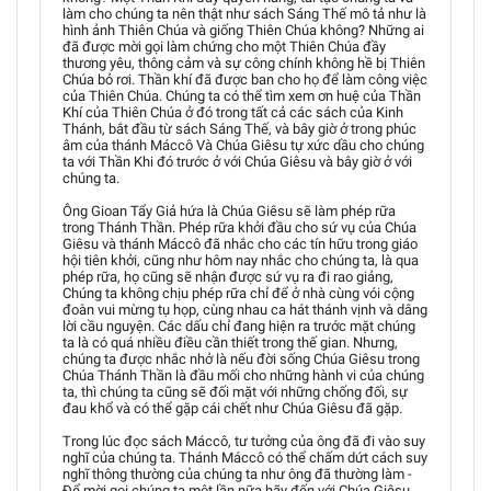
làm cho chúng ta nên thật như sách Sáng Thế mô tả như là
hình ảnh Thiên Chúa và giống Thiên Chúa không? Những ai
đã được mời gọi làm chứng cho một Thiên Chúa đầy
thương yêu, thông cảm và sự công chính không hề bị Thiên
Chúa bỏ rơi. Thần khí đã được ban cho họ để làm công việc
của Thiên Chúa. Chúng ta có thể tìm xem ơn huệ của Thần
Khí của Thiên Chúa ở đó trong tất cả các sách của Kinh
Thánh, bắt đầu từ sách Sáng Thế, và bây giờ ở trong phúc
âm của thánh Máccô Và Chúa Giêsu tự xức dầu cho chúng
ta với Thần Khi đó trước ở với Chúa Giêsu và bây giờ ở với
chúng ta.
Ông Gioan Tẩy Giả hứa là Chúa Giêsu sẽ làm phép rữa
trong Thánh Thần. Phép rữa khởi đầu cho sứ vụ của Chúa
Giêsu và thánh Máccô đã nhắc cho các tín hữu trong giáo
hội tiên khởi, cũng như hôm nay nhắc cho chúng ta, là qua
phép rữa, họ cũng sẽ nhận được sứ vụ ra đi rao giảng,
Chúng ta không chịu phép rữa chỉ để ở nhà cùng vói cộng
đoàn vui mừng tụ họp, cùng nhau ca hát thánh vịnh và dâng
lời cầu nguyện. Các dấu chỉ đang hiện ra trước mặt chúng
ta là có quá nhiều điều cần thiết trong thế gian. Nhưng,
chúng ta được nhắc nhở là nếu đời sống Chúa Giêsu trong
Chúa Thánh Thần là đầu mối cho những hành vi của chúng
ta, thì chúng ta cũng sẽ đối mặt với những chống đối, sự
đau khổ và có thể gặp cái chết như Chúa Giêsu đã gặp.
Trong lúc đọc sách Máccô, tư tưởng của ông đã đi vào suy
nghĩ của chúng ta. Thánh Máccô có thể chấm dứt cách suy
nghĩ thông thường của chúng ta như ông đã thường làm -
Để mời gọi chúng ta một lần nữa hãy đến với Chúa Giêsu,