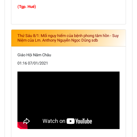
(Tgp. Huế)
Thứ Sáu 8/1: Mối nguy hiểm của bệnh phong tâm hồn - Suy
Niệm của Lm. Anthony Nguyễn Ngọc Dũng sdb
Giáo Hội Năm Châu
01:16 07/01/2021