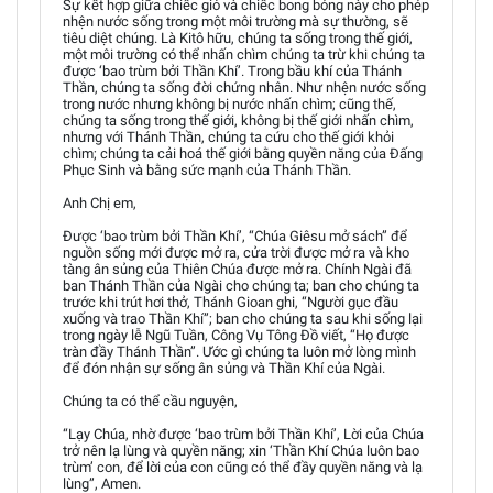
Sự kết hợp giữa chiếc giỏ và chiếc bong bóng này cho phép
nhện nước sống trong một môi trường mà sự thường, sẽ
tiêu diệt chúng. Là Kitô hữu, chúng ta sống trong thế giới,
một môi trường có thể nhấn chìm chúng ta trừ khi chúng ta
được ‘bao trùm bởi Thần Khí’. Trong bầu khí của Thánh
Thần, chúng ta sống đời chứng nhân. Như nhện nước sống
trong nước nhưng không bị nước nhấn chìm; cũng thế,
chúng ta sống trong thế giới, không bị thế giới nhấn chìm,
nhưng với Thánh Thần, chúng ta cứu cho thế giới khỏi
chìm; chúng ta cải hoá thế giới bằng quyền năng của Đấng
Phục Sinh và bằng sức mạnh của Thánh Thần.
Anh Chị em,
Được ‘bao trùm bởi Thần Khí’, “Chúa Giêsu mở sách” để
nguồn sống mới được mở ra, cửa trời được mở ra và kho
tàng ân sủng của Thiên Chúa được mở ra. Chính Ngài đã
ban Thánh Thần của Ngài cho chúng ta; ban cho chúng ta
trước khi trút hơi thở, Thánh Gioan ghi, “Người gục đầu
xuống và trao Thần Khí”; ban cho chúng ta sau khi sống lại
trong ngày lễ Ngũ Tuần, Công Vụ Tông Đồ viết, “Họ được
tràn đầy Thánh Thần”. Ước gì chúng ta luôn mở lòng mình
để đón nhận sự sống ân sủng và Thần Khí của Ngài.
Chúng ta có thể cầu nguyện,
“Lạy Chúa, nhờ được ‘bao trùm bởi Thần Khí’, Lời của Chúa
trở nên lạ lùng và quyền năng; xin ‘Thần Khí Chúa luôn bao
trùm’ con, để lời của con cũng có thể đầy quyền năng và lạ
lùng”, Amen.