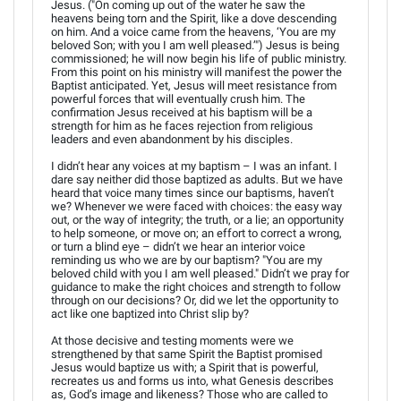
Jesus. ("On coming up out of the water he saw the
heavens being torn and the Spirit, like a dove descending
on him. And a voice came from the heavens, ‘You are my
beloved Son; with you I am well pleased.’") Jesus is being
commissioned; he will now begin his life of public ministry.
From this point on his ministry will manifest the power the
Baptist anticipated. Yet, Jesus will meet resistance from
powerful forces that will eventually crush him. The
confirmation Jesus received at his baptism will be a
strength for him as he faces rejection from religious
leaders and even abandonment by his disciples.
I didn’t hear any voices at my baptism – I was an infant. I
dare say neither did those baptized as adults. But we have
heard that voice many times since our baptisms, haven’t
we? Whenever we were faced with choices: the easy way
out, or the way of integrity; the truth, or a lie; an opportunity
to help someone, or move on; an effort to correct a wrong,
or turn a blind eye – didn’t we hear an interior voice
reminding us who we are by our baptism? "You are my
beloved child with you I am well pleased." Didn’t we pray for
guidance to make the right choices and strength to follow
through on our decisions? Or, did we let the opportunity to
act like one baptized into Christ slip by?
At those decisive and testing moments were we
strengthened by that same Spirit the Baptist promised
Jesus would baptize us with; a Spirit that is powerful,
recreates us and forms us into, what Genesis describes
as, God’s image and likeness? Those who are called to