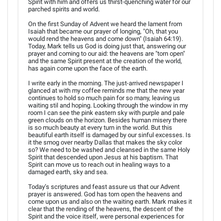
Spirit with him and offers us thirst-quenching water for our
parched spirits and world.
On the first Sunday of Advent we heard the lament from
Isaiah that became our prayer of longing, "Oh, that you
would rend the heavens and come down" (Isaiah 64:19).
Today, Mark tells us God is doing just that, answering our
prayer and coming to our aid: the heavens are "torn open"
and the same Spirit present at the creation of the world,
has again come upon the face of the earth.
I write early in the morning. The just-arrived newspaper I
glanced at with my coffee reminds me that the new year
continues to hold so much pain for so many, leaving us
waiting stil and hoping. Looking through the window in my
room I can see the pink eastern sky with purple and pale
green clouds on the horizon. Besides human misery there
is so much beauty at every turn in the world. But this
beautiful earth itself is damaged by our sinful excesses. Is
it the smog over nearby Dallas that makes the sky color
so? We need to be washed and cleansed in the same Holy
Spirit that descended upon Jesus at his baptism. That
Spirit can move us to reach out in healing ways to a
damaged earth, sky and sea.
Today’s scriptures and feast assure us that our Advent
prayer is answered. God has torn open the heavens and
come upon us and also on the waiting earth. Mark makes it
clear that the rending of the heavens, the descent of the
Spirit and the voice itself, were personal experiences for