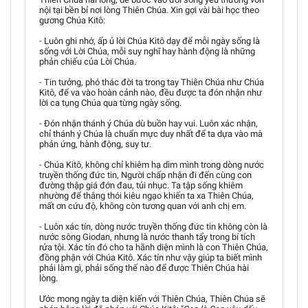
nội tại bền bỉ nơi lòng Thiên Chúa. Xin gợi vài bài học theo
gương Chúa Kitô:
- Luôn ghi nhớ, ấp ủ lời Chúa Kitô dạy để mỗi ngày sống là
sống với Lời Chúa, mỗi suy nghĩ hay hành động là những
phản chiếu của Lời Chúa.
- Tin tưởng, phó thác đời ta trong tay Thiên Chúa như Chúa
Kitô, để va vào hoàn cảnh nào, đều được ta đón nhận như
lời ca tụng Chúa qua từng ngày sống.
- Đón nhận thánh ý Chúa dù buồn hay vui. Luôn xác nhận,
chỉ thánh ý Chúa là chuẩn mực duy nhất để ta dựa vào mà
phản ứng, hành động, suy tư.
- Chúa Kitô, không chỉ khiêm hạ dìm mình trong dòng nước
truyền thống đức tin, Người chấp nhận đi đến cùng con
đường thập giá đớn đau, tủi nhục. Ta tập sống khiêm
nhường để thắng thói kiêu ngạo khiến ta xa Thiên Chúa,
mất ơn cứu độ, không còn tương quan với anh chị em.
- Luôn xác tín, dòng nước truyền thống đức tin không còn là
nước sông Giodan, nhưng là nước thanh tẩy trong bí tích
rửa tội. Xác tín đó cho ta hãnh diện mình là con Thiên Chúa,
đồng phận với Chúa Kitô. Xác tín như vậy giúp ta biết mình
phải làm gì, phải sống thế nào để được Thiên Chúa hài
lòng.
Ước mong ngày ta diện kiến với Thiên Chúa, Thiên Chúa sẽ