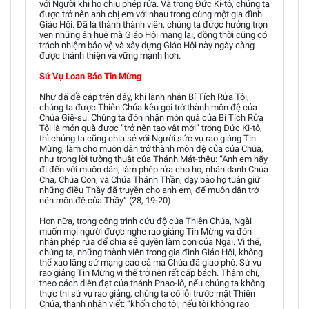
với Người khi họ chịu phép rửa. Và trong Đức Ki-tô, chúng ta
được trở nên anh chị em với nhau trong cùng một gia đình
Giáo Hội. Đã là thành thành viên, chúng ta được hưởng trọn
vẹn những ân huệ mà Giáo Hội mang lại, đồng thời cũng có
trách nhiệm bảo vệ và xây dựng Giáo Hội này ngày càng
được thánh thiện và vững mạnh hơn.
Sứ Vụ Loan Báo Tin Mừng
Như đã đề cập trên đây, khi lãnh nhận Bí Tích Rửa Tội,
chúng ta được Thiên Chúa kêu gọi trở thành môn đệ của
Chúa Giê-su. Chúng ta đón nhận món quà của Bí Tích Rửa
Tội là món quà được “trở nên tạo vật mới” trong Đức Ki-tô,
thì chúng ta cũng chia sẻ với Người sức vụ rao giảng Tin
Mừng, làm cho muôn dân trở thành môn đệ của của Chúa,
như trong lời tường thuật của Thánh Mát-thêu: “Anh em hãy
đi đến với muôn dân, làm phép rửa cho họ, nhân danh Chúa
Cha, Chúa Con, và Chúa Thánh Thần, dạy bảo họ tuân giữ
những điều Thầy đã truyền cho anh em, để muôn dân trở
nên môn đệ của Thầy” (28, 19-20).
Hơn nữa, trong công trình cứu độ của Thiên Chúa, Ngài
muốn mọi người được nghe rao giảng Tin Mừng và đón
nhận phép rửa để chia sẻ quyền làm con của Ngài. Vì thế,
chúng ta, những thành viên trong gia đình Giáo Hội, không
thể xao lãng sứ mạng cao cả mà Chúa đã giao phó. Sứ vụ
rao giảng Tin Mừng vì thế trở nên rất cấp bách. Thậm chí,
theo cách diễn đạt của thánh Phao-lô, nếu chúng ta không
thực thi sứ vụ rao giảng, chúng ta có lỗi trước mặt Thiên
Chúa, thánh nhân viết: “khốn cho tôi, nếu tôi không rao