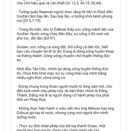
che chở hiệu quả và cần thiết (Gr 12,5; 49,19; 50,44).
- Tướng quân Naaman người Aran vâng lời tiên tri Êlisê đến
Giođan tắm bảy lần. Sau bảy lần, vị tướng khỏi bệnh phong
cùi (2V 5,1-19).
- Trong thị kiến, tiên tri Êdêkiel thấy sức sống mãnh liệt của
Giođan. Nước sông chảy đến đâu, sự sống ở đó sinh sôi
phú túc, dồi dào (Ed 47).
Giodan, sức sống cả vùng đất, đời sống cả dân tộc, biết
bao câu chuyện tải đi từ đó. Đúng là dòng sông huyền thoại
và thiêng thánh. Dòng sông chuyên chở truyền thống đức
tin...
Khởi đầu Tân Ước, chính tại dòng sông truyền thống đức
tin, Chúa Kitô khai mạc sứ vụ công khai của mình bằng
nhiều nghi thức chưa từng có:
- Đứng chung trong đoàn người muốn tỏ lòng sám hối, chờ
đến lượt mình chịu phép rửa, dù bản thân chính là Đấng
Thánh, Đấng mà lẽ ra người đang cử hành phép rửa phải
đến xin Phép Rửa.
- Không thực hiện hành vi siêu việt như ông Môisen hay ông
Giôsua giơ tay rẽ nước, nhưng cùng mọi người dìm mình
xuống nước.
- Thực sự đón nhận phép rửa bởi tay thánh Gioan, một
người như bao người, đang cần chính mình tẩy rửa.