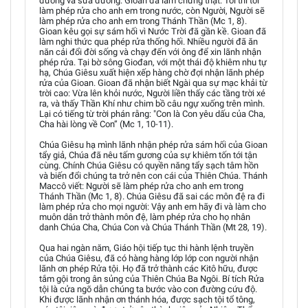
đường và sửa đường. Gioan đã làm chứng thật: Tôi thì tôi
làm phép rửa cho anh em trong nước, còn Người, Người sẽ
làm phép rửa cho anh em trong Thánh Thần (Mc 1, 8).
Gioan kêu gọi sự sám hối vì Nước Trời đã gần kề. Gioan đã
làm nghi thức qua phép rửa thống hối. Nhiều người đã ăn
năn cải đổi đời sống và chạy đến với ông để xin lãnh nhận
phép rửa. Tại bờ sông Giođan, với một thái độ khiêm nhu tự
hạ, Chúa Giêsu xuất hiện xếp hàng chờ đợi nhận lãnh phép
rửa của Gioan. Gioan đã nhận biết Ngài qua sự mạc khải từ
trời cao: Vừa lên khỏi nước, Người liền thấy các tầng trời xé
ra, và thấy Thần Khí như chim bồ câu ngự xuống trên mình.
Lại có tiếng từ trời phán rằng: "Con là Con yêu dấu của Cha,
Cha hài lòng về Con” (Mc 1, 10-11).
Chúa Giêsu hạ mình lãnh nhận phép rửa sám hối của Gioan
tẩy giả, Chúa đã nêu tấm gương của sự khiêm tốn tới tận
cùng. Chính Chúa Giêsu có quyền năng tẩy sạch tâm hồn
và biến đổi chúng ta trở nên con cái của Thiên Chúa. Thánh
Maccô viết: Người sẽ làm phép rửa cho anh em trong
Thánh Thần (Mc 1, 8). Chúa Giêsu đã sai các môn đệ ra đi
làm phép rửa cho mọi người: Vậy anh em hãy đi và làm cho
muôn dân trở thành môn đệ, làm phép rửa cho họ nhân
danh Chúa Cha, Chúa Con và Chúa Thánh Thần (Mt 28, 19).
Qua hai ngàn năm, Giáo hội tiếp tục thi hành lệnh truyền
của Chúa Giêsu, đã có hàng hàng lớp lớp con người nhận
lãnh ơn phép Rửa tội. Họ đã trở thành các Kitô hữu, được
tắm gội trong ân sủng của Thiên Chúa Ba Ngôi. Bí tích Rửa
tội là cửa ngõ dẫn chúng ta bước vào con đường cứu độ.
Khi được lãnh nhận ơn thánh hóa, được sạch tội tổ tông,