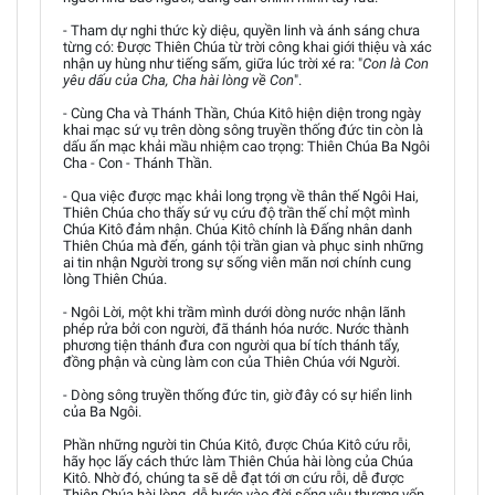
- Tham dự nghi thức kỳ diệu, quyền linh và ánh sáng chưa
từng có: Được Thiên Chúa từ trời công khai giới thiệu và xác
nhận uy hùng như tiếng sấm, giữa lúc trời xé ra: "
Con là Con
yêu dấu của Cha, Cha hài lòng về Con
".
- Cùng Cha và Thánh Thần, Chúa Kitô hiện diện trong ngày
khai mạc sứ vụ trên dòng sông truyền thống đức tin còn là
dấu ấn mạc khải mầu nhiệm cao trọng: Thiên Chúa Ba Ngôi
Cha - Con - Thánh Thần.
- Qua việc được mạc khải long trọng về thân thế Ngôi Hai,
Thiên Chúa cho thấy sứ vụ cứu độ trần thế chỉ một mình
Chúa Kitô đảm nhận. Chúa Kitô chính là Đấng nhân danh
Thiên Chúa mà đến, gánh tội trần gian và phục sinh những
ai tin nhận Người trong sự sống viên mãn nơi chính cung
lòng Thiên Chúa.
- Ngôi Lời, một khi trầm mình dưới dòng nước nhận lãnh
phép rửa bởi con người, đã thánh hóa nước. Nước thành
phương tiện thánh đưa con người qua bí tích thánh tẩy,
đồng phận và cùng làm con của Thiên Chúa với Người.
- Dòng sông truyền thống đức tin, giờ đây có sự hiển linh
của Ba Ngôi.
Phần những người tin Chúa Kitô, được Chúa Kitô cứu rỗi,
hãy học lấy cách thức làm Thiên Chúa hài lòng của Chúa
Kitô. Nhờ đó, chúng ta sẽ dễ đạt tới ơn cứu rỗi, dễ được
Thiên Chúa hài lòng, dễ bước vào đời sống yêu thương vốn