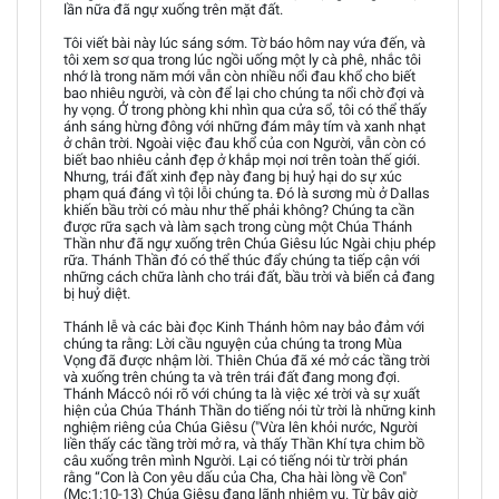
lần nữa đã ngự xuống trên mặt đất.
Tôi viết bài này lúc sáng sớm. Tờ báo hôm nay vứa đến, và
tôi xem sơ qua trong lúc ngồi uống một ly cà phê, nhắc tôi
nhớ là trong năm mới vẫn còn nhiều nổi đau khổ cho biết
bao nhiêu người, và còn để lại cho chúng ta nổi chờ đợi và
hy vọng. Ở trong phòng khi nhìn qua cửa sổ, tôi có thể thấy
ánh sáng hừng đông với những đám mây tím và xanh nhạt
ở chân trời. Ngoài việc đau khổ của con Người, vẫn còn có
biết bao nhiêu cảnh đẹp ở khắp mọi nơi trên toàn thế giới.
Nhưng, trái đất xinh đẹp này đang bị huỷ hại do sự xúc
phạm quá đáng vì tội lỗi chúng ta. Đó là sương mù ở Dallas
khiến bầu trời có màu như thế phải không? Chúng ta cần
được rữa sạch và làm sạch trong cùng một Chúa Thánh
Thần như đã ngự xuống trên Chúa Giêsu lúc Ngài chịu phép
rữa. Thánh Thần đó có thể thúc đẩy chúng ta tiếp cận với
những cách chữa lành cho trái đất, bầu trời và biển cả đang
bị huỷ diệt.
Thánh lễ và các bài đọc Kinh Thánh hôm nay bảo đảm với
chúng ta rằng: Lời cầu nguyện của chúng ta trong Mùa
Vọng đã được nhậm lời. Thiên Chúa đã xé mở các tầng trời
và xuống trên chúng ta và trên trái đất đang mong đợi.
Thánh Máccô nói rõ với chúng ta là việc xé trời và sự xuất
hiện của Chúa Thánh Thần do tiếng nói từ trời là những kinh
nghiệm riêng của Chúa Giêsu ("Vừa lên khỏi nước, Người
liền thấy các tầng trời mở ra, và thấy Thần Khí tựa chim bồ
câu xuống trên mình Người. Lại có tiếng nói từ trời phán
rằng “Con là Con yêu dấu của Cha, Cha hài lòng về Con"
(Mc:1:10-13) Chúa Giêsu đang lãnh nhiệm vụ. Từ bây giờ