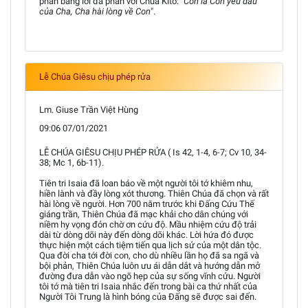
phán bằng lời đã phán với Chúa Kitô: "
Con là Con yêu dấu
của Cha, Cha hài lòng về Con
".
Lễ Chúa Giêsu chịu phép rửa
Lm. Giuse Trần Việt Hùng
09:06 07/01/2021
LỄ CHÚA GIÊSU CHỊU PHÉP RỬA ( Is 42, 1-4, 6-7; Cv 10, 34-
38; Mc 1, 6b-11).
Tiên tri Isaia đã loan báo về một người tôi tớ khiêm nhu,
hiền lành và đầy lòng xót thương. Thiên Chúa đã chọn và rất
hài lòng về người. Hơn 700 năm trước khi Đấng Cứu Thế
giáng trần, Thiên Chúa đã mạc khải cho dân chúng với
niềm hy vọng đón chờ ơn cứu độ. Mầu nhiệm cứu độ trải
dài từ dòng dõi này đến dòng dõi khác. Lời hứa đó được
thực hiện một cách tiệm tiến qua lịch sử của một dân tộc.
Qua đời cha tới đời con, cho dù nhiều lần họ đã sa ngã và
bội phản, Thiên Chúa luôn ưu ái dẫn dắt và hướng dẫn mở
đường đưa dẫn vào ngõ hẹp của sự sống vĩnh cửu. Người
tôi tớ mà tiên tri Isaia nhắc đến trong bài ca thứ nhất của
Người Tôi Trung là hình bóng của Đấng sẽ được sai đến.