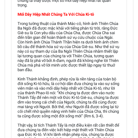
chúng ta thấy được một số mối dây hiệp nhất rất quan
trọng.
Mối Dây Hiệp Nhất Chúng Ta Với Chúa Ki-tô
Trong tường thuật của thánh Mác-cô, hình ảnh Thiên Chúa
Ba Ngôi đã được mặc khải với tiếng phán từ trời, rằng Đức
Giê-su là Con yêu dấu của Chúa Cha, được Chúa Cha sai
đến trần gian để hoàn thành sứ vụ cứu chuộc của Ngài.
Còn hình ảnh Chúa Thánh Thần hiện ra dưới hình ảnh chim
bồ câu để thánh hóa sứ vụ của Chúa Giê-su. Như thế sứ vụ
này có sự tham dự của Ba Ngôi Thiên Chúa nhằm thiết lập
lại tương quan của chúng ta với Thiên Chúa, tương quan
này đã bị phá vỡ bởi A-đam, người đã không nghe lời Thiên
Chúa mà phá vỡ lời minh ước được thiết lập ngay từ thuở
ban đầu.
Kinh Thánh khẳng định, phép rửa là nền tảng của toàn bộ
đời sống Ki-tô hữu, là cơ hội dẫn đưa chúng ta vào sự sống
viên mãn và vào mối dây hiệp nhất với Chúa Ki-tô, như lời
của thánh Phao-lô nói: “Khi chúng ta được dìm vào nước
Thánh Tẩy để nên một với Đức Ki-tô Giê-su, chúng ta được
dìm vào trong cái chết của Người, chúng ta đã cùng được
mai táng với Người. Bởi thế, như Người đã được sống lại từ
cõi chết nhờ quyền năng vinh hiển của Chúa Cha, thì chúng
ta cũng được sống một đời sống mới” (Rm 6, 3-4).
Thật vậy, bí tích Thánh Tẩy là một điều kiện rất cần thiết để
đưa chúng ta đến việc kết hiệp mật thiết với Thiên Chúa
qua Đức Ki-tô. Vì khi lãnh nhận phép rửa, chúng ta được