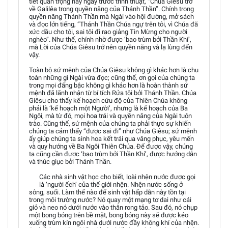
tiết quan trọng này ngay trước trình thuật, “Chúa Giêsu trở
về Galilêa trong quyền năng của Thánh Thần”. Chính trong
quyền năng Thánh Thần mà Ngài vào hội đường, mở sách
và đọc lớn tiếng, “Thánh Thần Chúa ngự trên tôi, vì Chúa đã
xức dầu cho tôi, sai tôi đi rao giảng Tin Mừng cho người
nghèo”. Như thế, chính nhờ được ‘bao trùm bởi Thần Khí’,
mà Lời của Chúa Giêsu trở nên quyền năng và lạ lùng đến
vậy.
Toàn bộ sứ mệnh của Chúa Giêsu không gì khác hơn là chu
toàn những gì Ngài vừa đọc; cũng thế, ơn gọi của chúng ta
trong mọi đấng bậc không gì khác hơn là hoàn thành sứ
mệnh đã lãnh nhận từ bí tích Rửa tội bởi Thánh Thần. Chúa
Giêsu cho thấy kế hoạch cứu độ của Thiên Chúa không
phải là ‘kế hoạch một Người’, nhưng là kế hoạch của Ba
Ngôi, mà từ đó, mọi hoa trái và quyền năng của Ngài tuôn
trào. Cũng thế, sứ mệnh của chúng ta phải thực sự khiến
chúng ta cảm thấy “được sai đi” như Chúa Giêsu; sứ mệnh
ấy giúp chúng ta sinh hoa kết trái qua vâng phục, yêu mến
và quy hướng về Ba Ngôi Thiên Chúa. Để được vậy, chúng
ta cũng cần được ‘bao trùm bởi Thần Khí’, được hướng dẫn
và thúc giục bởi Thánh Thần.
Các nhà sinh vật học cho biết, loài nhện nước được gọi
là ‘người ếch’ của thế giới nhện. Nhện nước sống ở
sông, suối. Làm thế nào để sinh vật hấp dẫn này tồn tại
trong môi trường nước? Nó quay một mạng tơ dai như cái
giỏ và neo nó dưới nước vào thân rong tảo. Sau đó, nó chụp
một bong bóng trên bề mặt, bong bóng này sẽ được kéo
xuống trùm kín ngôi nhà dưới nước đầy không khí của nhện.