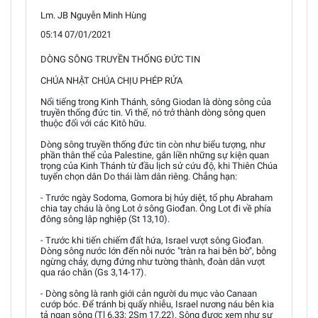
Lm. JB Nguyễn Minh Hùng
05:14 07/01/2021
DÒNG SÔNG TRUYỀN THỐNG ĐỨC TIN
CHÚA NHẬT CHÚA CHỊU PHÉP RỬA
Nổi tiếng trong Kinh Thánh, sông Giodan là dòng sông của
truyền thống đức tin. Vì thế, nó trở thành dòng sông quen
thuộc đối với các Kitô hữu.
Dòng sông truyền thống đức tin còn như biểu tượng, như
phần thân thể của Palestine, gắn liền những sự kiện quan
trọng của Kinh Thánh từ đầu lịch sử cứu độ, khi Thiên Chúa
tuyển chọn dân Do thái làm dân riêng. Chẳng hạn:
- Trước ngày Sodoma, Gomora bị hủy diệt, tổ phụ Abraham
chia tay cháu là ông Lot ở sông Giođan. Ông Lot đi về phía
đông sông lập nghiệp (St 13,10).
- Trước khi tiến chiếm đất hứa, Israel vượt sông Giođan.
Dòng sông nước lớn đến nỗi nước "tràn ra hai bên bờ", bỗng
ngừng chảy, dựng đứng như tường thành, đoàn dân vượt
qua ráo chân (Gs 3,14-17).
- Dòng sông là ranh giới cản người du mục vào Canaan
cướp bóc. Để tránh bị quấy nhiễu, Israel nương náu bên kia
tả ngạn sông (Tl 6,33; 2Sm 17,22). Sông được xem như sự