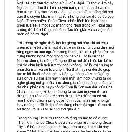
Ngài sẽ bắt đầu đời sống sứ vụ của Ngài. Từ thời điểm này
Ngài sẽ bắt đầu thể hiện quyền năng mà thánh Gioan đã
báo trước. Tuy vậy, Chúa Giêsu sẽ gặp nhiều chống đối bởi
các thế quyền khá mạnh và rồi những thế lực đó sẽ đè bẹp
Ngài. Trách nhiệm Chúa Giêsu nhận lãnh lúc Ngài chịu
phép rữa sẽ là một sức mạnh cho Ngài trong khi Ngài gặp
chống đối bởi những nhà lãnh đạo tôn giáo và cả việc các
môn đệ bỏ rơi Ngài.
Tôi không hề nghe thấy bất kỳ giọng nói nào khi tôi chịu
phép rữa, vì tôi chỉ là một đứa trẻ sơ sinh. Tôi cũng dám nói
rằng ngay cả các người trưởng thành; khi chịu phép rữa; họ
cũng không nghe một giọng nói nào cả. Đó là sự thật.
Nhưng chúng ta cũng đã nghe tiếng nói đó nhiều lần kể từ
khi đã chịu bích tích rữa tội phải không? Đó là khi chúng ta
phải đối mặt với sự lựa chọn: Nói thật hay nói dối để giúp
tạo ra lối thoát dễ dàng hay tiếp tục sống với sự cố gắng
sửa chữa sự sai lầm hay nhắm mắt làm ngơ. Chúng ta có
nghe giọng nói gì nhắc nhở chúng ta rằng: chúng ta là ai khi
đã chịu phép rữa hay không? "Con là Con yêu dấu của Cha,
Cha rất hài lòng về Con" Chúng ta có cầu nguyện để xin
được sự hướng dẩn để chọn được điều đúng và có sức
mạnh để đi theo những quyết định của mình hay không?
Hay chúng ta để lỡ dịp hành động như một người được rữa
tội trong Chúa Ki tô lại cho trôi qua đi?
Trong những lúc bị thử thách rõ ràng chúng ta có được
Thần Khí như lúc Chúa Giêsu chịu phép rữa mà ông Gioan
Tẩy Giả hứa là chúng ta sẽ được rữa trong Thần Khí hay
không? Một Thần Khí đầy quyền năng, tái tạo chúng ta và