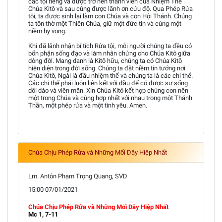
các tội riêng và được trở nên thành viên của Nhiệm Thể
Chúa Kitô và sau cùng được lãnh ơn cứu độ. Qua Phép Rửa
tội, ta được sinh lại làm con Chúa và con Hội Thánh. Chúng
ta tôn thờ một Thiên Chúa, giữ một đức tin và cùng một
niềm hy vọng.
Khi đã lãnh nhận bí tích Rửa tội, mỗi người chúng ta đều có
bổn phận sống đạo và làm nhân chứng cho Chúa Kitô giữa
dòng đời. Mang danh là Kitô hữu, chúng ta có Chúa Kitô
hiện diện trong đời sống. Chúng ta đặt niềm tin tưởng nơi
Chúa Kitô, Ngài là đầu nhiệm thể và chúng ta là các chi thể.
Các chi thể phải luôn liên kết với đầu để có được sự sống
dồi dào và viên mãn. Xin Chúa Kitô kết hợp chúng con nên
một trong Chúa và cùng hợp nhất với nhau trong một Thánh
Thần, một phép rửa và một tình yêu. Amen.
Chúa Chịu Phép Rửa và Những Mối Dây Hiệp Nhất
Lm. Antôn Phạm Trọng Quang, SVD
15:00 07/01/2021
Chúa Chịu Phép Rửa và Những Mối Dây Hiệp Nhất
Mc 1, 7-11