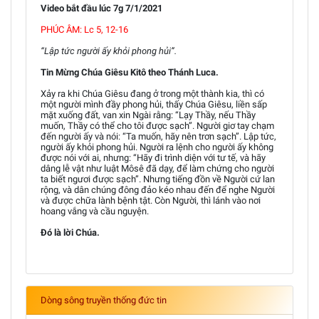
Video bắt đầu lúc 7g 7/1/2021
PHÚC ÂM: Lc 5, 12-16
“Lập tức người ấy khỏi phong hủi”.
Tin Mừng Chúa Giêsu Kitô theo Thánh Luca.
Xảy ra khi Chúa Giêsu đang ở trong một thành kia, thì có
một người mình đầy phong hủi, thấy Chúa Giêsu, liền sấp
mặt xuống đất, van xin Ngài rằng: “Lạy Thầy, nếu Thầy
muốn, Thầy có thể cho tôi được sạch”. Người giơ tay chạm
đến người ấy và nói: “Ta muốn, hãy nên trơn sạch”. Lập tức,
người ấy khỏi phong hủi. Người ra lệnh cho người ấy không
được nói với ai, nhưng: “Hãy đi trình diện với tư tế, và hãy
dâng lễ vật như luật Môsê đã dạy, để làm chứng cho người
ta biết ngươi được sạch”. Nhưng tiếng đồn về Người cứ lan
rộng, và dân chúng đông đảo kéo nhau đến để nghe Người
và được chữa lành bệnh tật. Còn Người, thì lánh vào nơi
hoang vắng và cầu nguyện.
Đó là lời Chúa.
Dòng sông truyền thống đức tin