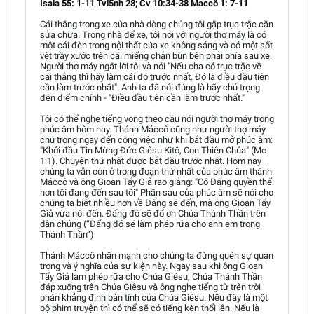
Isaia 55: 1-11 Tvi5nh 28; Cv 10:34-38 Maccô 1: 7-11
Cái thắng trong xe của nhà dòng chúng tôi gặp trục trặc cần
sửa chữa. Trong nhà để xe, tôi nói với người thợ máy là có
một cái đèn trong nội thất của xe không sáng và có một sốt
vệt trầy xước trên cái miếng chắn bùn bên phải phía sau xe.
Người thợ máy ngắt lời tôi và nói "Nếu cha có trục trặc về
cái thắng thì hãy làm cái đó trước nhất. Đó là điều đầu tiên
cần làm trước nhất". Anh ta đã nói đúng là hãy chú trọng
đến điểm chính - "Điều đầu tiên cần làm trước nhất."
Tôi có thể nghe tiếng vọng theo câu nói người thợ máy trong
phúc âm hôm nay. Thánh Máccô cũng như người thợ máy
chú trọng ngay đến công việc như khi bắt đầu mở phúc âm:
"Khởi đầu Tin Mừng Đức Giêsu Kitô, Con Thiên Chúa" (Mc
1:1). Chuyện thứ nhất được bắt đầu trước nhất. Hôm nay
chúng ta vẫn còn ở trong đoạn thứ nhất của phúc âm thánh
Máccô và ông Gioan Tẩy Giả rao giảng: "Có Đấng quyền thế
hơn tôi đang đến sau tôi" Phần sau của phúc âm sẽ nói cho
chúng ta biết nhiều hơn về Đấng sẽ đến, mà ông Gioan Tẩy
Giả vừa nói đến. Đấng đó sẽ đổ ơn Chúa Thánh Thần trên
dân chúng (“Đấng đó sẽ làm phép rữa cho anh em trong
Thánh Thần”)
Thánh Máccô nhấn mạnh cho chúng ta đừng quên sự quan
trọng và ý nghĩa của sự kiện này. Ngay sau khi ông Gioan
Tẩy Giả làm phép rữa cho Chúa Giêsu, Chúa Thánh Thần
đáp xuống trên Chúa Giêsu và ông nghe tiếng từ trên trời
phán khẳng định bản tính của Chúa Giêsu. Nếu đây là một
bộ phim truyện thì có thể sẽ có tiếng kèn thổi lên. Nếu là