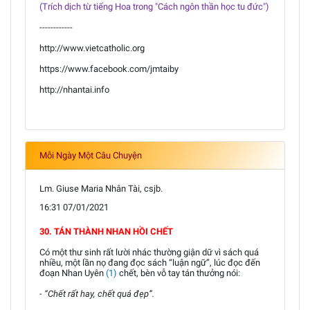
(Trích dịch từ tiếng Hoa trong "Cách ngôn thần học tu đức")
------------
http://www.vietcatholic.org
https://www.facebook.com/jmtaiby
http://nhantai.info
Mỗi Ngày Một Câu Chuyện
Lm. Giuse Maria Nhân Tài, csjb.
16:31 07/01/2021
30. TÁN THÀNH NHAN HỒI CHẾT
Có một thư sinh rất lười nhác thường giận dữ vì sách quá
nhiều, một lần nọ đang đọc sách “luận ngữ”, lúc đọc đến
đoạn Nhan Uyên
(1)
chết, bèn vỗ tay tán thưởng nói:
- “Chết rất hay, chết quá đẹp”.