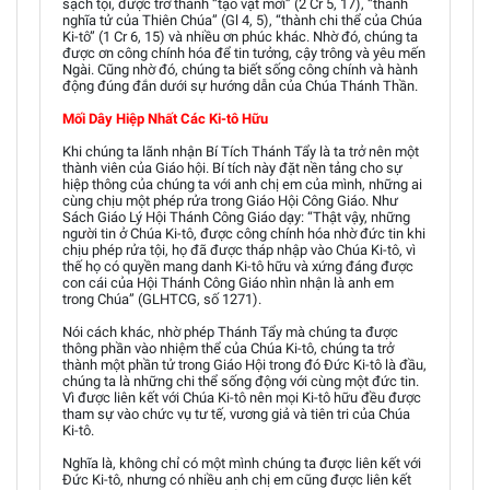
sạch tội, được trở thành “tạo vật mới” (2 Cr 5, 17), “thành
nghĩa tử của Thiên Chúa” (Gl 4, 5), “thành chi thể của Chúa
Ki-tô” (1 Cr 6, 15) và nhiều ơn phúc khác. Nhờ đó, chúng ta
được ơn công chính hóa để tin tưởng, cậy trông và yêu mến
Ngài. Cũng nhờ đó, chúng ta biết sống công chính và hành
động đúng đắn dưới sự hướng dẫn của Chúa Thánh Thần.
Mối Dây Hiệp Nhất Các Ki-tô Hữu
Khi chúng ta lãnh nhận Bí Tích Thánh Tẩy là ta trở nên một
thành viên của Giáo hội. Bí tích này đặt nền tảng cho sự
hiệp thông của chúng ta với anh chị em của mình, những ai
cùng chịu một phép rửa trong Giáo Hội Công Giáo. Như
Sách Giáo Lý Hội Thánh Công Giáo dạy: “Thật vậy, những
người tin ở Chúa Ki-tô, được công chính hóa nhờ đức tin khi
chịu phép rửa tội, họ đã được tháp nhập vào Chúa Ki-tô, vì
thế họ có quyền mang danh Ki-tô hữu và xứng đáng được
con cái của Hội Thánh Công Giáo nhìn nhận là anh em
trong Chúa” (GLHTCG, số 1271).
Nói cách khác, nhờ phép Thánh Tẩy mà chúng ta được
thông phần vào nhiệm thể của Chúa Ki-tô, chúng ta trở
thành một phần tử trong Giáo Hội trong đó Đức Ki-tô là đầu,
chúng ta là những chi thể sống động với cùng một đức tin.
Vì được liên kết với Chúa Ki-tô nên mọi Ki-tô hữu đều được
tham sự vào chức vụ tư tế, vương giả và tiên tri của Chúa
Ki-tô.
Nghĩa là, không chỉ có một mình chúng ta được liên kết với
Đức Ki-tô, nhưng có nhiều anh chị em cũng được liên kết