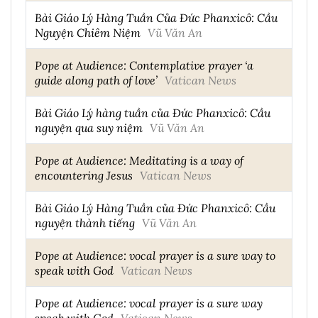
Bài Giáo Lý Hàng Tuần Của Đức Phanxicô: Cầu
Nguyện Chiêm Niệm
Vũ Văn An
Pope at Audience: Contemplative prayer ‘a
guide along path of love’
Vatican News
Bài Giáo Lý hàng tuần của Đức Phanxicô: Cầu
nguyện qua suy niệm
Vũ Văn An
Pope at Audience: Meditating is a way of
encountering Jesus
Vatican News
Bài Giáo Lý Hàng Tuần của Đức Phanxicô: Cầu
nguyện thành tiếng
Vũ Văn An
Pope at Audience: vocal prayer is a sure way to
speak with God
Vatican News
Pope at Audience: vocal prayer is a sure way
speak with God
Vatican News