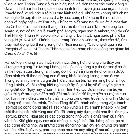
vĩ đại được Thánh Tông đồ thực hiện; ngài đã đến thăm các cộng đồng ở
Galát ít nhất hai lần trong các cuộc hành trình truyền giáo của ngài. Thánh
Phaolô ngỏ lời với các Kitô hữu của lãnh thổ đó. Chúng ta không biết chính
xác ngài đề cập đến khu vực địa lý nào, cũng như không thể nói chắc
chắn về ngày ngài viết Thư này. Chúng ta biết rằng người Galát là một dân
tộc Celt cổ đại, sau nhiều thăng trầm, họ đã định cư ở khu vực rộng lớn
Anatolia, nơi có thủ đô là thành phố Ancyra, ngày nay là Ankara, thủ đô của
Thổ Nhĩ Kỳ. Thánh Phaolô chỉ kể lại rằng, vì bệnh tật, ngài buộc phải ở lại
vùng đó (x.
Gl
4:13). Thánh Luca, trong Tông đồ Công vụ, thay vào đó, tìm
thấy một động lực thiêng liêng hơn. Ngài nói rằng “Các ông đi qua miền
Phyghia và Galát, vì Thánh Thần ngăn cản không cho các ông rao giảng lời
Chúa ở Axia” (16: 6).
Hai sự kiện không mâu thuẫn với nhau: đúng hơn, chúng cho thấy con
đường rao giảng Tin Mừng không phải lúc nào cũng tùy thuộc vào ý muốn
và kế hoạch của chúng ta, nhưng đòi hỏi sự sẵn lòng để cho mình được
định hình và đi theo những con đường khác không lường trước được.
Trong số anh chị em, có gia đình đã chào hỏi tôi: họ nói rằng họ phải học
tiếng Latvia, và tôi không biết ngôn ngữ ấy là gì, vì họ sẽ đi truyền giáo ở
vùng đất đó. Ngày nay, Chúa Thánh Thần tiếp tục đưa nhiều nhà truyền
giáo rời quê hương và đến một đất nước khác để thực hiện sứ mệnh của
họ. Tuy nhiên, điều chúng ta thấy là trong công việc truyền giảng Tin Mừng
không mệt mỏi của mình, Thánh Tông đồ đã thành công trong việc thành
lập một số cộng đồng nhỏ rải rác khắp vùng Galát. Thánh Phaolô, khi đến
một thành phố, một vùng nào đó, đã không xây dựng một nhà thờ lớn ngay
lập tức, không. Ngài tạo ra các cộng đồng nhỏ vốn là chất men của nền
văn hóa Kitô giáo ngày nay của chúng ta. Ngài bắt đầu bằng cách tạo ra
các cộng đồng nhỏ. Và những cộng đồng nhỏ này lớn lên, chúng lớn mạnh
và tiến triển. Ngày nay, phương pháp mục vụ này cũng được sử dụng trong