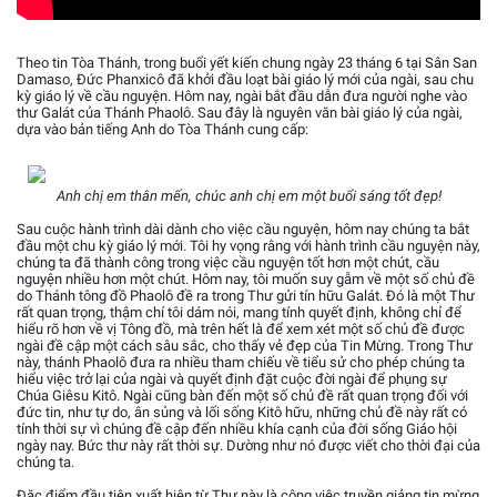
Theo tin Tòa Thánh, trong buổi yết kiến chung ngày 23 tháng 6 tại Sân San
Damaso, Đức Phanxicô đã khởi đầu loạt bài giáo lý mới của ngài, sau chu
kỳ giáo lý về cầu nguyện. Hôm nay, ngài bắt đầu dẫn đưa người nghe vào
thư Galát của Thánh Phaolô. Sau đây là nguyên văn bài giáo lý của ngài,
dựa vào bản tiếng Anh do Tòa Thánh cung cấp:
Anh chị em thân mến, chúc anh chị em một buổi sáng tốt đẹp!
Sau cuộc hành trình dài dành cho việc cầu nguyện, hôm nay chúng ta bắt
đầu một chu kỳ giáo lý mới. Tôi hy vọng rằng với hành trình cầu nguyện này,
chúng ta đã thành công trong việc cầu nguyện tốt hơn một chút, cầu
nguyện nhiều hơn một chút. Hôm nay, tôi muốn suy gẫm về một số chủ đề
do Thánh tông đồ Phaolô đề ra trong Thư gửi tín hữu Galát. Đó là một Thư
rất quan trọng, thậm chí tôi dám nói, mang tính quyết định, không chỉ để
hiểu rõ hơn về vị Tông đồ, mà trên hết là để xem xét một số chủ đề được
ngài đề cập một cách sâu sắc, cho thấy vẻ đẹp của Tin Mừng. Trong Thư
này, thánh Phaolô đưa ra nhiều tham chiếu về tiểu sử cho phép chúng ta
hiểu việc trở lại của ngài và quyết định đặt cuộc đời ngài để phụng sự
Chúa Giêsu Kitô. Ngài cũng bàn đến một số chủ đề rất quan trọng đối với
đức tin, như tự do, ân sủng và lối sống Kitô hữu, những chủ đề này rất có
tính thời sự vì chúng đề cập đến nhiều khía cạnh của đời sống Giáo hội
ngày nay. Bức thư này rất thời sự. Dường như nó được viết cho thời đại của
chúng ta.
Đặc điểm đầu tiên xuất hiện từ Thư này là công việc truyền giảng tin mừng