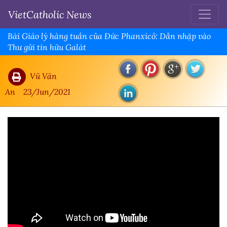
VietCatholic News
Bài Giáo lý hàng tuần của Đức Phanxicô: Dẫn nhập vào
Thư gửi tín hữu Galát
Vũ Văn
An
23/Jun/2021