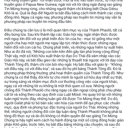
mọi vùng truyền giáo. Tôi nhận được một lá thư vào tuần trước, từ một nhà
truyền giáo ở Papua New Guinea; ngài nói với tôi rằng ngài đang rao giảng
Tin Mừng trong rừng, cho những người thậm chí không biết Chúa Giêsu
Kitô là ai. Quả là đẹp đẽ! Người ta bắt đầu bằng cách hình thành các cộng
đồng nhỏ. Ngay cả ngày nay, phương pháp rao truyền tin mừng này vẫn là
phương pháp rao truyền tin mừng đầu tiên.
Điều chúng ta cần lưu ý là mối quan tâm mục vụ của Thánh Phaolô, tất cả
đều bừng lửa. Sau khi thành lập các Giáo hội này, ngài nhận thức được
mối nguy lớn đối với sự phát triển đức tin của họ - mục tử giống như một
người cha hay một người mẹ ngay lập tức nhận thức được những nguy
hiểm đối với con cái họ. Chúng phát triển, và những nguy hiểm tự xuất hiện.
Như ai đó đã nói, "Những con kền kền đến gây tàn phá trong cộng đồng".
Thật vậy, một số Kitô hữu xuất thân từ đạo Do Thái đã xâm nhập vào các
Giáo Hội này, và bắt đầu gieo rắc những lý thuyết trái ngược với lời dạy của
Thánh Tông đồ, thậm chí còn bôi nhọ ngài. Họ bắt đầu với giáo lý - "Không
với điều này, có với điều kia", và sau đó họ phỉ báng Thánh Tông đồ. Đó là
phương pháp thông thường: phá hoại thẩm quyền của Thánh Tông đồ. Như
chúng ta có thể thấy, đôi khi tự cho mình là người sở hữu duy nhất sự thật,
sự trong sáng và nhằm mục đích coi thường công việc của người khác,
ngay cả với những lời vu khống là một thói quen cổ xưa. Những người
chống đối Thánh Phaolô cho rằng ngay cả dân ngoại cũng phải chịu phép
cắt bì và sống theo các quy định của Luật Môsê. Họ quay trở lại với những
tuân ngiữ trước đây, những tuân giữ đã được Tin Mừng thay thế. Do đó,
người Galát phải từ bỏ bản sắc văn hóa của mình để qui phục các chuẩn
mực, quy định và phong tục đặc trưng của người Do Thái. Không những
thế, những người chống đối còn lập luận rằng Thánh Phaolô không phải là
tông đồ thực sự và do đó không có thẩm quyền để rao giảng Tin Mừng.
Chúng ta hãy nghĩ xem cách họ hành động tại một số cộng đồng hoặc giáo
phận Kitô giáo, trước tiên, họ bắt đầu bằng những câu chuyện, và sau đó