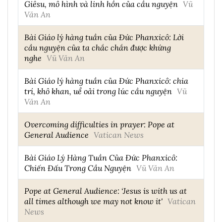
Giêsu, mô hình và linh hồn của cầu nguyện
Vũ
Văn An
Bài Giáo lý hàng tuần của Đức Phanxicô: Lời
cầu nguyện của ta chắc chắn được khứng
nghe
Vũ Văn An
Bài Giáo lý hàng tuần của Đức Phanxicô: chia
trí, khô khan, uể oải trong lúc cầu nguyện
Vũ
Văn An
Overcoming difficulties in prayer: Pope at
General Audience
Vatican News
Bài Giáo Lý Hàng Tuần Của Đức Phanxicô:
Chiến Đấu Trong Cầu Nguyện
Vũ Văn An
Pope at General Audience: ‘Jesus is with us at
all times although we may not know it'
Vatican
News