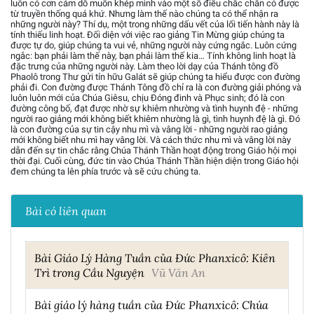
luôn có cơn cám dỗ muốn khép mình vào một số điều chắc chắn có được
từ truyền thống quá khứ. Nhưng làm thế nào chúng ta có thể nhận ra
những người này? Thí dụ, một trong những dấu vết của lối tiến hành này là
tính thiếu linh hoạt. Đối diện với việc rao giảng Tin Mừng giúp chúng ta
được tự do, giúp chúng ta vui vẻ, những người này cứng ngắc. Luôn cứng
ngắc: bạn phải làm thế này, bạn phải làm thế kia… Tính không linh hoạt là
đặc trưng của những người này. Làm theo lời dạy của Thánh tông đồ
Phaolô trong Thư gửi tín hữu Galát sẽ giúp chúng ta hiểu được con đường
phải đi. Con đường được Thánh Tông đồ chỉ ra là con đường giải phóng và
luôn luôn mới của Chúa Giêsu, chịu Đóng đinh và Phục sinh; đó là con
đường công bố, đạt được nhờ sự khiêm nhường và tình huynh đệ - những
người rao giảng mới không biết khiêm nhường là gì, tình huynh đệ là gì. Đó
là con đường của sự tin cậy nhu mì và vâng lời - những người rao giảng
mới không biết nhu mì hay vâng lời. Và cách thức nhu mì và vâng lời này
dẫn đến sự tin chắc rằng Chúa Thánh Thần hoạt động trong Giáo hội mọi
thời đại. Cuối cùng, đức tin vào Chúa Thánh Thần hiện diện trong Giáo hội
đem chúng ta lên phía trước và sẽ cứu chúng ta.
Bài có liên quan
Bài Giáo Lý Hàng Tuần của Đức Phanxicô: Kiên
Trì trong Cầu Nguyện
Vũ Văn An
Bài giáo lý hàng tuần của Đức Phanxicô: Chúa