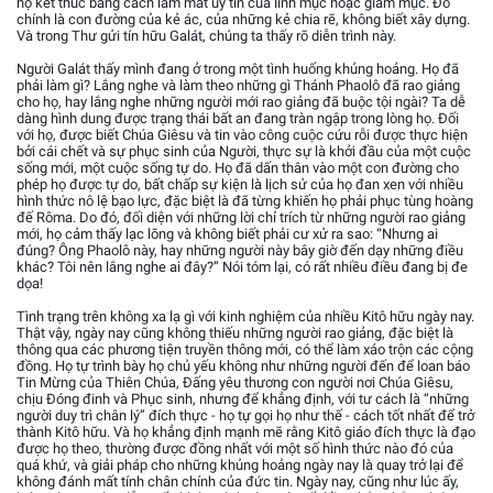
họ kết thúc bằng cách làm mất uy tín của linh mục hoặc giám mục. Đó
chính là con đường của kẻ ác, của những kẻ chia rẽ, không biết xây dựng.
Và trong Thư gửi tín hữu Galát, chúng ta thấy rõ diễn trình này.
Người Galát thấy mình đang ở trong một tình huống khủng hoảng. Họ đã
phải làm gì? Lắng nghe và làm theo những gì Thánh Phaolô đã rao giảng
cho họ, hay lắng nghe những người mới rao giảng đã buộc tội ngài? Ta dễ
dàng hình dung được trạng thái bất an đang tràn ngập trong lòng họ. Đối
với họ, được biết Chúa Giêsu và tin vào công cuộc cứu rỗi được thực hiện
bởi cái chết và sự phục sinh của Người, thực sự là khởi đầu của một cuộc
sống mới, một cuộc sống tự do. Họ đã dấn thân vào một con đường cho
phép họ được tự do, bất chấp sự kiện là lịch sử của họ đan xen với nhiều
hình thức nô lệ bạo lực, đặc biệt là đã từng khiến họ phải phục tùng hoàng
đế Rôma. Do đó, đối diện với những lời chỉ trích từ những người rao giảng
mới, họ cảm thấy lạc lõng và không biết phải cư xử ra sao: “Nhưng ai
đúng? Ông Phaolô này, hay những người này bây giờ đến dạy những điều
khác? Tôi nên lắng nghe ai đây?” Nói tóm lại, có rất nhiều điều đang bị đe
dọa!
Tình trạng trên không xa lạ gì với kinh nghiệm của nhiều Kitô hữu ngày nay.
Thật vậy, ngày nay cũng không thiếu những người rao giảng, đặc biệt là
thông qua các phương tiện truyền thông mới, có thể làm xáo trộn các cộng
đồng. Họ tự trình bày họ chủ yếu không như những người đến để loan báo
Tin Mừng của Thiên Chúa, Đấng yêu thương con người nơi Chúa Giêsu,
chịu Đóng đinh và Phục sinh, nhưng để khẳng định, với tư cách là “những
người duy trì chân lý” đích thực - họ tự gọi họ như thế - cách tốt nhất để trở
thành Kitô hữu. Và họ khẳng định mạnh mẽ rằng Kitô giáo đích thực là đạo
được họ theo, thường được đồng nhất với một số hình thức nào đó của
quá khứ, và giải pháp cho những khủng hoảng ngày nay là quay trở lại để
không đánh mất tính chân chính của đức tin. Ngày nay, cũng như lúc ấy,