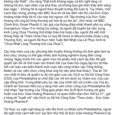
không cần thiết”, cho rằng “thật kinh khủng ngay cả khi nghĩ rằng có
những trẻ em, nạn nhân của phá thai, sẽ không bao giờ nhìn thấy ánh sáng
ban ngày ”- không hề là người theo thuyết tương đối luân lý. Tuy nhiên, một
cách đặc trưng, phóng viên BBC đưa tin về bài diễn văn đó của Đức Giáo
Hoàng nhận thấy lời tố cáo này trái ngược với “lập trường của Đức Giáo
Hoàng vốn ủng hộ lòng thương xót hơn là sự lên án”. (Xin nhắc với BBC:
Chính Đức Gioan Phaolô II, tác giả của thông điệp nhiệt thành phò sự sống
Evangelium Vitae
(Tin mừng Sự sống), là người đã truyền bá việc sùng
kính Lòng Chúa Thương Xót khắp Giáo hội hoàn cầu, người đã viết một
thông điệp về Thiên Chúa Cha có tựa đề
Dives in Misericordia
(Giàu Lòng
Thương Xót), và người đã thực hiện Tuần Bát Nhật của Lễ Phục Sinh là
“Chúa Nhật Lòng Thương Xót của Chúa”).
Các bóp méo của các phương tiện truyền thông không chỉ đơn giản làm ta
khó chịu; chúng có thể gây nhiều ảnh hưởng nghiêm trọng đến công
chúng. Ngay trước khi các giám mục bỏ phiếu một cách áp đảo để giải
quyết vấn đề về tính toàn vẹn thánh thể của Giáo hội (ngay lập tức bị hầu
hết các báo cáo biến thành một cuộc tấn công nhằm vào Tổng thống
Biden và các viên chức công khai ủng hộ việc phá thai khác), Tòa án Tối
cao nhất trí bảo vệ quyền tự do tôn giáo của các Dịch vụ Xã hội Công Giáo
(CSS) của Philadelphia từ chối đặt các trẻ em dưới sự chăm sóc của các
cặp đồng tính. Trong phần phụ lục dài của mình đối với ý kiến của Tòa án,
Chánh án Samuel Alito lưu ý rằng một viên chức công của Philadelphia đã
chế nhạo “lập trường của Tổng giáo phận như là đi lệch hướng với giáo
huấn của Đức Giáo Hoàng Phanxicô và quan điểm đạo đức thế kỷ 21”, gợi
ý rằng sẽ “tuyệt vời” nếu Dịch vụ Xã hội Công Giáo "Theo chân... Đức Giáo
Hoàng Phanxicô".
Tôi thực sự nghi ngờ rằng ủy viên Bộ Dịch vụ Nhân sinh Philadelphia, người
đã nghĩ một cách hết sức sai lầm như thế về Đức Giáo Hoàng Phanxicô lại