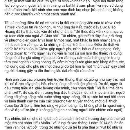
dị tật, là một vấn đề của “thuyết ưu sinh vô nhân đạo”. Ngài nói thêm rằng
"sự sống con người là thánh thiêng và bất khả xâm phạm và việc sử dụng
chẩn đoán trước khi sinh cho các mục đích lựa chọn [tức phá thai] không
nên được khuyến khích một cách mạnh mẽ".
Tất cả những điều đó có vẻ hơi kỳ lạ đối với phóng viên của tờ
New York
Times
khi đưa tin về hội nghị, vì như ông đã viết, trước đây Đức Giáo
Hoàng đã hạ thấp các vấn đề như phá thai “để thúc đẩy viễn kiến mục vụ
và toàn diện của ngài về Giáo hội”. Tất nhiên, giả thiết ở đây là sự rõ ràng
về phương diện giáo lý và luân lý một mặt, mặt khác là tính nhạy cảm và
tính bao trùm về mục vụ là những mặt loại trừ lẫn nhau. Điều đó thật vô
nghĩa kể từ khi Chúa Giêsu gặp người phụ nữ bị bắt quả tang ngoại tình,
trong Gioan 8: 1-11; ngày nay nó vẫn là một sự sai lầm thô thiển; và dung
túng nó là hạ giá công việc bao trùm và nhạy cảm của hàng nghìn trung
tâm thai nghén khủng hoảng lấy cảm hứng từ tôn giáo trên khắp đất nước,
nơi cung cấp cho phụ nữ một điều gì đó tốt hơn là một “thủ thuật” gây chết
người thường gây ra tổn thương lâu dài về mặt xúc cảm.
Hình ảnh của các phương tiện truyền thông, than ôi, giống như cây tre; một
khi nó được cấy ghép, hầu như không thể nhổ tận gốc nó. Do đó, ngay từ
đầu trong triều đại giáo hoàng của mình, câu nhận định "Tôi là ai mà dám
phán xét?", đề cập đến trường hợp đặc thù của một linh mục ăn năn, người
đang cố gắng sống một cuộc sống ngay thẳng, đã bị tước bỏ mọi bối cảnh
và biến thành cây tre của các phương tiện truyền thông, một giải thích
được lặp đi lặp lại liên tục rằng vị giáo hoàng này không phải là người cứng
rắn về đạo đức (ẩn ý: không giống như những người tiền nhiệm của ngài).
Tuy nhiên, tôi xin cho rằng bất cứ ai so sánh kẻ chủ trương duy phá thai với
một tên sát nhân kiểu Mafia - và là người vào tháng 1 năm 2014 đã lên án
“nền văn hóa vứt bỏ”, trong đó những đứa trẻ bị phá thai bị “vứt bỏ như là