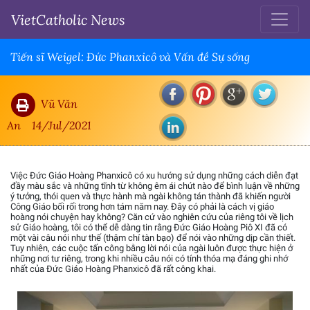
VietCatholic News
Tiến sĩ Weigel: Đức Phanxicô và Vấn đề Sự sống
Vũ Văn
An
14/Jul/2021
Việc Đức Giáo Hoàng Phanxicô có xu hướng sử dụng những cách diễn đạt
đầy màu sắc và những tĩnh từ không êm ái chút nào để bình luận về những
ý tưởng, thói quen và thực hành mà ngài không tán thành đã khiến người
Công Giáo bối rối trong hơn tám năm nay. Đây có phải là cách vị giáo
hoàng nói chuyện hay không? Căn cứ vào nghiên cứu của riêng tôi về lịch
sử Giáo hoàng, tôi có thể dễ dàng tin rằng Đức Giáo Hoàng Piô XI đã có
một vài câu nói như thế (thậm chí tàn bạo) để nói vào những dịp cần thiết.
Tuy nhiên, các cuộc tấn công bằng lời nói của ngài luôn được thực hiện ở
những nơi tư riêng, trong khi nhiều câu nói có tính thóa mạ đáng ghi nhớ
nhất của Đức Giáo Hoàng Phanxicô đã rất công khai.