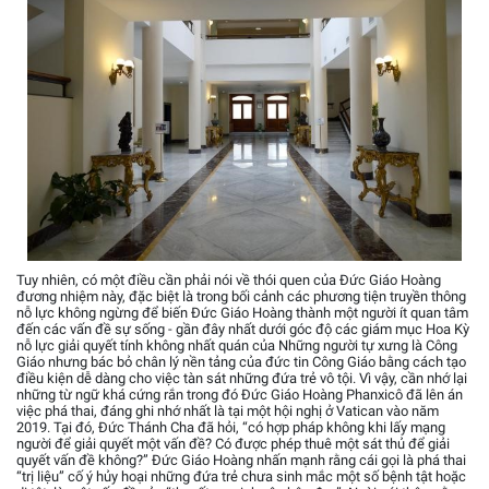
Tuy nhiên, có một điều cần phải nói về thói quen của Đức Giáo Hoàng
đương nhiệm này, đặc biệt là trong bối cảnh các phương tiện truyền thông
nỗ lực không ngừng để biến Đức Giáo Hoàng thành một người ít quan tâm
đến các vấn đề sự sống - gần đây nhất dưới góc độ các giám mục Hoa Kỳ
nỗ lực giải quyết tính không nhất quán của Những người tự xưng là Công
Giáo nhưng bác bỏ chân lý nền tảng của đức tin Công Giáo bằng cách tạo
điều kiện dễ dàng cho việc tàn sát những đứa trẻ vô tội. Vì vậy, cần nhớ lại
những từ ngữ khá cứng rắn trong đó Đức Giáo Hoàng Phanxicô đã lên án
việc phá thai, đáng ghi nhớ nhất là tại một hội nghị ở Vatican vào năm
2019. Tại đó, Đức Thánh Cha đã hỏi, “có hợp pháp không khi lấy mạng
người để giải quyết một vấn đề? Có được phép thuê một sát thủ để giải
quyết vấn đề không?” Đức Giáo Hoàng nhấn mạnh rằng cái gọi là phá thai
“trị liệu” cố ý hủy hoại những đứa trẻ chưa sinh mắc một số bệnh tật hoặc