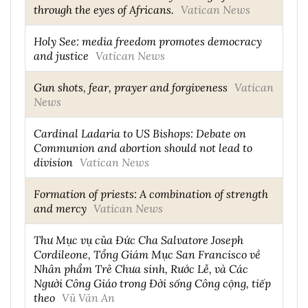
through the eyes of Africans.
Vatican News
Holy See: media freedom promotes democracy
and justice
Vatican News
Gun shots, fear, prayer and forgiveness
Vatican
News
Cardinal Ladaria to US Bishops: Debate on
Communion and abortion should not lead to
division
Vatican News
Formation of priests: A combination of strength
and mercy
Vatican News
Thư Mục vụ của Đức Cha Salvatore Joseph
Cordileone, Tổng Giám Mục San Francisco về
Nhân phẩm Trẻ Chưa sinh, Rước Lễ, và Các
Người Công Giáo trong Đời sống Công cộng, tiếp
theo
Vũ Văn An