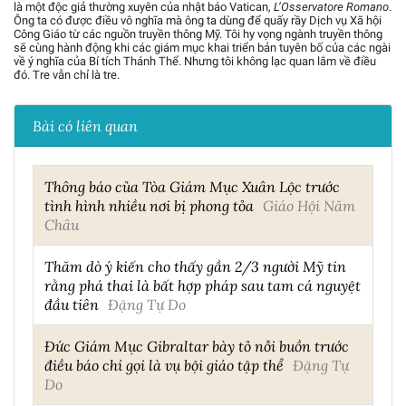
là một độc giả thường xuyên của nhật báo Vatican,
L’Osservatore Romano
.
Ông ta có được điều vô nghĩa mà ông ta dùng để quấy rầy Dịch vụ Xã hội
Công Giáo từ các nguồn truyền thông Mỹ. Tôi hy vọng ngành truyền thông
sẽ cùng hành động khi các giám mục khai triển bản tuyên bố của các ngài
về ý nghĩa của Bí tích Thánh Thể. Nhưng tôi không lạc quan lắm về điều
đó. Tre vẫn chỉ là tre.
Bài có liên quan
Thông báo của Tòa Giám Mục Xuân Lộc trước
tình hình nhiều nơi bị phong tỏa
Giáo Hội Năm
Châu
Thăm dò ý kiến cho thấy gần 2/3 người Mỹ tin
rằng phá thai là bất hợp pháp sau tam cá nguyệt
đầu tiên
Đặng Tự Do
Đức Giám Mục Gibraltar bày tỏ nỗi buồn trước
điều báo chí gọi là vụ bội giáo tập thể
Đặng Tự
Do