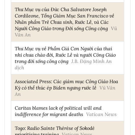
Thư Mục vụ của Đức Cha Salvatore Joseph
Cordileone, Tổng Giám Mục San Francisco về
Nhân phẩm Trẻ Chưa sinh, Rước Lễ, và Các
Người Công Giáo trong Đời sống Công cộng
Vũ
Văn An
Thư Mục vụ về Phẩm Giá Con Người của thai
nhi chưa chào đời, Rước Lễ và người Công Giáo
trong đời sống công cộng
J.B. Đặng Minh An
dịch
Associated Press: Các giám mục Công Giáo Hoa
Kỳ có thể thúc ép Biden ngưng rước lễ
Vũ Văn
An
Caritas blames lack of political will and
indifference for migrant deaths
Vatican News
Togo: Radio Sainte Thérèse of Sokodé
prioritising training
Vatican News