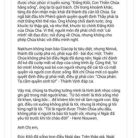
được chúc phúc vì tuyên xưng: “Đấng Kitô, Con Thiên Chúa
hằng sống”, ông lại bị quở trách. Chỉ trong khoảnh khắc,
tảng đá đón nhận mặc khải đã thành đá cản lối Chúa. Sa
ngã bắt đầu khi Phêrô giành quyền quyết định Thầy phải là
một Đấng Kitô thế nào. Ông không chối danh tước; ông
khước từ thập giá, và như thế, khước từ chính Đấng Kitô
của Chúa Cha. Vì thế, người môn đệ phải chối một ‘cái
mình’ rất đạo đức: nói đúng về Chúa, nhưng không cho
phép Chúa khác với điều mình nghĩ.
Nakhum không loan báo Giacóp bị tiêu diệt, nhưng Ninivê,
thành đã cướp phá nó, phải sụp đổ - bài đọc một. Thiên
Chúa không phá bỏ điều Ngài đã dựng nên; Ngài chỉ đánh
đổ kẻ đã cướp mất vẻ đẹp của công trình ấy. Cũng thế, ‘từ
bỏ mình’ không xoá bỏ con người nhưng để cái tôi cũ mất
quyền và người con được sống. Bởi chỉ Chúa mới có quyền
quyết định điều gì phải mất, điều gì phải còn: “Chúa phán:
Ta cầm quyền sinh tử!” - Thánh Vịnh đáp ca.
Vậy mà, chúng ta thường tưởng mình là hình ảnh nhọc công
gìn giữ trong mắt người khác. ‘Từ bỏ mình’ là thôi sống nhờ
lời khen, tâng bốc… để khiêm tốn trở về làm người con. Bấy
giờ, điều rơi xuống không phải là tôi, nhưng là những gì tôi
từng ngỡ là tôi. “Tôi là người được Thiên Chúa yêu dấu,
không phải vì người ta bảo tôi tuyệt vời, nhưng vì Ngài đã
yêu tôi trước khi tôi chào đời!” - Henri Nouwen.
Anh Chị em,
Đức Kitô đã sống trọn điều Ngài dạy. Trên thập giá, Ngài