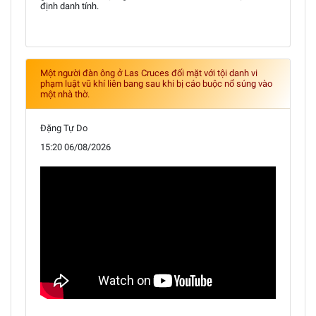
định danh tính.
Một người đàn ông ở Las Cruces đối mặt với tội danh vi
phạm luật vũ khí liên bang sau khi bị cáo buộc nổ súng vào
một nhà thờ.
Đặng Tự Do
15:20 06/08/2026