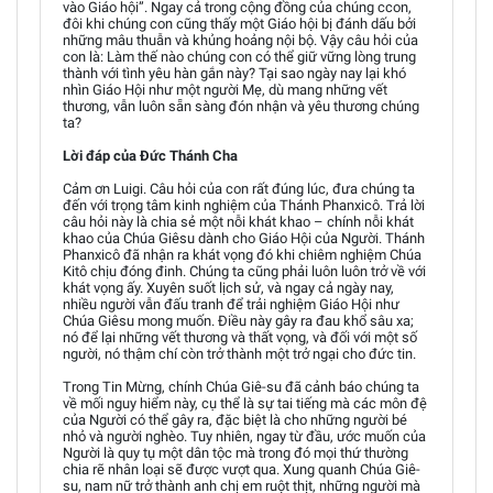
vào Giáo hội”. Ngay cả trong cộng đồng của chúng ccon,
đôi khi chúng con cũng thấy một Giáo hội bị đánh dấu bởi
những mâu thuẫn và khủng hoảng nội bộ. Vậy câu hỏi của
con là: Làm thế nào chúng con có thể giữ vững lòng trung
thành với tình yêu hàn gắn này? Tại sao ngày nay lại khó
nhìn Giáo Hội như một người Mẹ, dù mang những vết
thương, vẫn luôn sẵn sàng đón nhận và yêu thương chúng
ta?
Lời đáp của Đức Thánh Cha
Cảm ơn Luigi. Câu hỏi của con rất đúng lúc, đưa chúng ta
đến với trọng tâm kinh nghiệm của Thánh Phanxicô. Trả lời
câu hỏi này là chia sẻ một nỗi khát khao – chính nỗi khát
khao của Chúa Giêsu dành cho Giáo Hội của Người. Thánh
Phanxicô đã nhận ra khát vọng đó khi chiêm nghiệm Chúa
Kitô chịu đóng đinh. Chúng ta cũng phải luôn luôn trở về với
khát vọng ấy. Xuyên suốt lịch sử, và ngay cả ngày nay,
nhiều người vẫn đấu tranh để trải nghiệm Giáo Hội như
Chúa Giêsu mong muốn. Điều này gây ra đau khổ sâu xa;
nó để lại những vết thương và thất vọng, và đối với một số
người, nó thậm chí còn trở thành một trở ngại cho đức tin.
Trong Tin Mừng, chính Chúa Giê-su đã cảnh báo chúng ta
về mối nguy hiểm này, cụ thể là sự tai tiếng mà các môn đệ
của Người có thể gây ra, đặc biệt là cho những người bé
nhỏ và người nghèo. Tuy nhiên, ngay từ đầu, ước muốn của
Người là quy tụ một dân tộc mà trong đó mọi thứ thường
chia rẽ nhân loại sẽ được vượt qua. Xung quanh Chúa Giê-
su, nam nữ trở thành anh chị em ruột thịt, những người mà