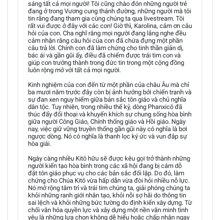
sáng tất cả mọi người! Tôi cũng chào đón những người trẻ
đang ở trong Vương cung thánh đường, những người mà tôi
tin rằng đang tham gia cùng chúng ta qua livestream. Tôi
rất vui được ở đây với các con! Giờ thì, Karolina, cảm ơn câu
hỏi của con. Cha nghĩ rằng mọi người đang lắng nghe đều
cảm nhận rằng câu hỏi của con đã chứa đựng một phần
câu trả lời. Chính con đã làm chứng cho tinh thần giản dị,
bác ái và gần gũi ấy, điều đã chiếm được trái tim con và
giúp con trưởng thành trong đức tin trong một cộng đồng
luôn rộng mở với tất cả mọi người.
Kinh nghiệm của con đến từ một phần của châu Âu mà chỉ
ba mươi năm trước đây còn bị ảnh hưởng bởi chiến tranh và
sự đan xen nguy hiểm giữa bản sắc tôn giáo và chủ nghĩa
dân tộc. Tuy nhiên, trong nhiều thế kỷ, dòng Phanxicô đã
thúc đẩy đối thoại và khuyến khích sự chung sống hòa bình
giữa người Công Giáo, Chính thống giáo và Hồi giáo. Ngày
nay, việc giữ vững truyền thống gần gũi này có nghĩa là bơi
ngược dòng. Nó có nghĩa là thanh lọc ký ức và vun đắp sự
hòa giải.
Ngày càng nhiều Kitô hữu sẽ được kêu gọi trở thành những
người kiến tạo hòa bình trong các xã hội đang bị cám dỗ
đặt tôn giáo phục vụ cho các bản sắc đối lập. Do đó, làm
chứng cho Chúa Kitô vừa hấp dẫn vừa đòi hỏi nhiều nỗ lực.
Nó mở rộng tâm trí và trái tim chúng ta, giải phóng chúng ta
khỏi những ranh giới nhân tạo, khỏi nỗi sợ hãi do thông tin
sai lệch và khỏi những bức tường do định kiến xây dựng. Từ
chối văn hóa quyền lực và xây dựng một nền văn minh tình
yêu là những lựa chọn không dễ hiểu hoặc chấp nhận ngay