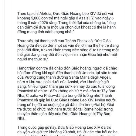
Theo tạp chí Aleteia, Đức Giáo Hoàng Leo XIV đã nói với
khoảng 5,000 con trẻ mà ngài gặp ở Assisi, Ý, vào ngày 6
tháng 8 năm 2026 rằng: Trong thời đại của chúng ta, “lòng
can đảm để đưa ra một lựa chọn dứt khoát có thể là hành
động mang tính cách mạng nhất”.
Thực vậy, tại thành phố của Thánh Phanxicô, Đức Giáo
Hoàng đã đề cập đến một số vấn đề lớn mà thế hệ trẻ đang
phải đối diện, từ khó khăn trong việc sống đức tin trong một
thế giới đang thay đổi đến việc nhìn nhận Giáo hội như một
người mẹ thực sự.
Hàng trăm con trẻ đã chào đón Giáo hoàng, người đã chào
hỏi đám đông khi ngài đến thành phố Umbria, tại sân trước
của Vương cung thánh đường Santa Maria degli Angeli,
nằm ở khu vực phía dưới của Assisi, vào khoảng 9 giờ
sáng. Nhiều người tham gia sự kiện này do các tu sĩ dòng
Phanxicô tổ chức—đến không chỉ từ Ý mà còn từ Tây Ban
Nha, Croatia và Pháp—đã tập trung để tưởng nhớ Thánh
Phanxicô và gặp lại Đức Giáo Hoàng Leo XIV. Nhiều người
trong số họ đã có cuộc gặp gỡ đầu tiên trong Đại hội Giới
trẻ được tổ chức một năm trước đó tại Rome hoặc trong
chuyến thăm gần đây của Đức Giáo Hoàng tới Tây Ban
Nha.
Trong cuộc gặp gỡ này, Đức Giáo Hoàng Leo XIV đã trò
chuyện với giới trẻ khoảng 20 phút, trả lời các câu hỏi do ba