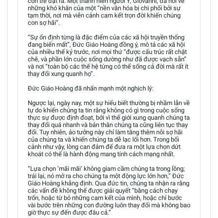
con trẻ đặt ra. Một thanh niên người Ý, Giovanni, đã nói về
những khó khăn của một “nền văn hóa bị chi phối bởi sự
tạm thời, nơi mà viễn cảnh cam kết trọn đời khiến chúng
con sợ hãi”.
“Sự ổn định từng là đặc điểm của các xã hội truyền thống
đang biến mất”, Đức Giáo Hoàng đồng ý, mô tả các xã hội
của nhiều thế kỷ trước, nơi mọi thứ “được cấu trúc rất chặt
chẽ, và phần lớn cuộc sống dường như đã được vạch sẵn”
và nơi “toàn bộ các thế hệ từng có thể sống cả đời mà rất ít
thay đổi xung quanh họ”.
Đức Giáo Hoàng đã nhấn mạnh một nghịch lý:
Ngược lại, ngày nay, một sự hiểu biết thường bị nhầm lẫn về
tự do khiến chúng ta tin rằng không có gì trong cuộc sống
thực sự được định đoạt, bởi vì thế giới xung quanh chúng ta
thay đổi quá nhanh và bản thân chúng ta cũng liên tục thay
đổi. Tuy nhiên, ảo tưởng này chỉ làm tăng thêm nỗi sợ hãi
của chúng ta và khiến chúng ta dễ lạc lối hơn. Trong bối
cảnh như vậy, lòng can đảm để đưa ra một lựa chọn dứt
khoát có thể là hành động mang tính cách mạng nhất.
“Lựa chọn ‘mãi mãi’ không giam cầm chúng ta trong lồng;
trái lại, nó mở ra cho chúng ta một động lực lớn hơn,” Đức
Giáo Hoàng khẳng định. Qua đức tin, chúng ta nhận ra rằng
các vấn đề không thể được giải quyết “bằng cách chạy
trốn, hoặc từ bỏ những cam kết của mình, hoặc chỉ bước
vài bước trên những con đường luôn thay đổi mà không bao
giờ thực sự đến được đâu cả.”