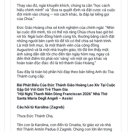
Thay vào đó, ngài khuyến khích, chúng ta cần “học cách
hiểu chính mình” và “đưa ra quyết định và đặt cược cả cuộc
đời mình vào chúng — nói cách khác, là đáp lại tiếng gọi
của Chúa.”
Đức Giáo Hoàng chia sẻ kinh nghiệm của chính ngài: “Nhìn
lại cuộc đời mình, tôi có thể nói rằng Chúa chưa bao giờ bỏ
rơi tôi. Ngài luôn đồng hành cùng tôi, thường bằng cách đặt
những người bên cạnh tôi để tôi có thể chia sẻ hành trình.
Là một linh mục, là một thành viên của cộng đồng
Augustinô và là một nhà truyền giáo, tôi đã tìm thấy một
ánh sáng dẫn dắt tôi cho đến tận ngày hôm nay, ngay cả
đến thời điểm tôi phải nói ‘vâng’ với một ơn gọi khác và
hoàn toàn độc đáo: đó là trở thành Giáo Hoàng.”
Sau đây là toàn bộ phần hỏi đáp theo bản tiếng Anh do Tòa
Thánh cung cấp:
Bài Phát Biểu Của Đức Thánh Giáo Hoàng Leo Xiv Tại Cuộc
Gặp Gỡ Với Giới Trẻ Tham Gia
“Hội Nghị Thanh Niên Dòng Franciscan 2026” Nhà Thờ
Santa Maria Degli Angeli – Assisi
Câu hỏi từ Karolina (Zagreb)
Thưa Đức Thánh Cha,
Tên con là Karolina, con đến từ Croatia, từ giáo xứ và nhà
thờ Thánh Antôn Padua ở Zagreb. Chúng con lớn lên trong