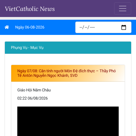
VietCatholic News
Ngày 06-08-2026
Phụng Vụ - Mục Vụ
Ngày 07/08: Căn tính người Môn Đệ đích thực – Thầy Phó
Tế Antôn Nguyễn Ngọc Khánh, SVD
Giáo Hội Năm Châu
02:22 06/08/2026