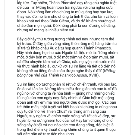
lập tức. Tuy nhiên, Thánh Phanxicô dạy rằng chủ nghĩa triệt
để của Tin Mừng hoàn toàn trái ngược với chủ nghĩa cực
đoan. Nó không làm cho chúng ta mù quáng hay bạo lực;
thay vào đó, nó làm cho chúng ta tỉnh thức, chú tâm và luôn
khao khát noi theo Chúa Giêsu, và do đó khiêm nhường và
chào đón mọi người. Đó không phải là con đường dễ dàng,
nhưng nó mang lại nhiều niềm vui.
Bây giờ hãy thử tưởng tượng chính nơi này, nhưng tám thế
kỷ trước. Ở đây, giữa vùng nông thôn rộng mở, hàng trăm tu
sĩ trẻ từ khắp châu Âu đã tụ họp quanh Thánh Phanxicô.
Hãy hình dung họ như các Nguồn tài liệu mô tả: “từng nhóm
một, ở đây bốn mươi, ở đó một trăm và ở đó tám mươi, tất
cả đều chuyên tâm nói về Chúa, cầu nguyện, rơi nước mắt
và thực hành bác ái, cư xử với sự im lặng và tiết độ đến nỗi
không hề có tiếng ồn ào nào được nghe thấy ở đó” (
Những
bông hoa nhỏ của Thánh Phanxicô Assisi
, XVIII).
Sự im lặng đó tương phản rõ rệt với chiến tranh, với bạo lực,
ồn ào và tàn ác. Những tấm chiếu đơn giản mà các tu sĩ đó
ngủ nói với chúng ta về hòa bình — giống như những chiếc
túi ngủ của con ngày nay. Đây chính là Giáo hội: một cộng
đoàn anh chị em mà mọi người đều được mời gọi. Các bạn
trẻ thân mến, thật tuyệt vời biết bao khi chúng ta cùng nhau
quy tụ để “nói về Thiên Chúa” và, trong ánh sáng của
Người, suy ngẫm về chính cuộc sống, với tất cả vẻ đẹp, sự
huyền bí và sự nghiêm túc của nó! Hãy làm chứng cho lối
sống này ở bất cứ nơi nào các con đang sống, đặc biệt là
trong thời điểm kỹ thuật đang khiến chúng ta ít quen thuộc
với việc gặp gỡ trực tiếp nhau hơn.