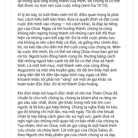
lại thông qua lòng trung thành của mình, để chúng ta có thể
đạt được sự trọn vẹn của cuộc sống (xem Ga 10:10).
Vì lý do này, từ tuổi thiếu niên trở đi, điều quan trọng là phải
học cách hiểu biết bản thân, đưa ra quyết định và đặt cược
cuộc đời mình vào chúng — nói cách khác, là đáp lại tiếng
gọi của Chúa. Ngay cả khi trưởng thành, chúng ta cũng
không nên ngừng trung thành với những cam kết đã thực
hiện và những cam kết sắp tới. Đó là một cuộc phiêu lưu
mà không ai nên cảm thấy cô đơn, và giống như chính đức
tin, nó kéo dài cho đến hơi thở cuối cùng của chúng ta. Nhìn
lại cuộc đời mình, tôi có thể nói rằng Chúa chưa bao giờ bỏ
rơi tôi. Người luôn đồng hành cùng tôi, thường bằng cách
đặt những người bên cạnh tôi để tôi có thể chia sẻ hành
trình. Là một linh mục, một thành viên của cộng đồng
Augustinô và một nhà truyền giáo, tôi đã tìm thấy một ánh
sáng dẫn dắt tôi đến tận ngày hôm nay, ngay cả đến
khoảnh khắc tôi phải nói “vâng” với một ơn gọi khác và
hoàn toàn độc đáo: đó là trở thành Giáo hoàng.
Khi đón nhận kế hoạch độc nhất vô nhị mà Thiên Chúa đã
chuẩn bị cho mỗi chúng ta, chúng ta khám phá ra rằng ơn
gọi sâu sắc nhất, được ghi khắc trong mỗi trái tim con
người, là lời kêu gọi hiệp thông. Chúng ta nghe thấy lời kêu
gọi đó không chỉ một lần, mà mỗi ngày. Tội lỗi che khuất
chân lý này bằng cách gieo rắc sự ngờ vực, ganh đua và
nghi ngờ vào những mối quan hệ cơ bản nhất của chúng ta.
Tuy nhiên, nhờ ơn Chúa, mỗi ơn gọi cũng là một hành trình
cứu chuộc và chữa lành. Lời mời gọi của Chúa Giêsu đi
theo Người cho thấy phẩm giá của chính chúng ta và dạy