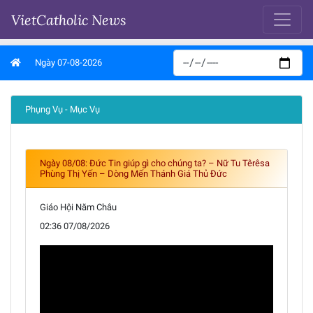
VietCatholic News
Ngày 07-08-2026
Phụng Vụ - Mục Vụ
Ngày 08/08: Đức Tin giúp gì cho chúng ta? – Nữ Tu Têrêsa
Phùng Thị Yến – Dòng Mến Thánh Giá Thủ Đức
Giáo Hội Năm Châu
02:36 07/08/2026