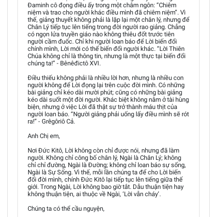
Đaminh cô đọng điều ấy trong một châm ngôn: “Chiêm
niệm và trao cho người khác điều mình đã chiêm niệm”. Vì
thế, giảng thuyết không phải là lặp lại một chân lý, nhưng để
Chân Lý tiếp tục lên tiếng trong đời người rao giảng. Chẳng
có ngọn lửa truyền giáo nào không thiêu đốt trước tiên
người cầm đuốc. Chỉ khi người loan báo để Lời biến đổi
chính mình, Lời mới có thể biến đổi người khác. “Lời Thiên
Chúa không chỉ là thông tin, nhưng là một thực tại biến đổi
chúng ta!” - Bênêđictô XVI.
Điều thiếu không phải là nhiều lời hơn, nhưng là nhiều con
người không để Lời đọng lại trên cuộc đời mình. Có những
bài giảng chỉ kéo dài mười phút; cũng có những bài giảng
kéo dài suốt một đời người. Khác biệt không nằm ở tài hùng
biện, nhưng ở việc Lời đã thật sự trở thành máu thịt của
người loan báo. “Người giảng phải uống lấy điều mình sẽ rót
ra!” - Grêgôriô Cả.
Anh Chị em,
Nơi Đức Kitô, Lời không còn chỉ được nói, nhưng đã làm
người. Không chỉ công bố chân lý, Ngài là Chân Lý; không
chỉ chỉ đường, Ngài là Đường; không chỉ loan báo sự sống,
Ngài là Sự Sống. Vì thế, mỗi lần chúng ta để cho Lời biến
đổi đời mình, chính Đức Kitô lại tiếp tục lên tiếng giữa thế
giới. Trong Ngài, Lời không bao giờ tắt. Dẫu thuận tiện hay
không thuận tiện, ai thuộc về Ngài, ‘Lời vẫn cháy’.
Chúng ta có thể cầu nguyện,