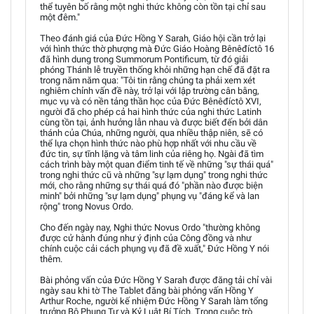
thể tuyên bố rằng một nghi thức không còn tồn tại chỉ sau
một đêm."
Theo đánh giá của Đức Hồng Y Sarah, Giáo hội cần trở lại
với hình thức thờ phượng mà Đức Giáo Hoàng Bênêđíctô 16
đã hình dung trong Summorum Pontificum, từ đó giải
phóng Thánh lễ truyền thống khỏi những hạn chế đã đặt ra
trong năm năm qua: "Tôi tin rằng chúng ta phải xem xét
nghiêm chỉnh vấn đề này, trở lại với lập trường cân bằng,
mục vụ và có nền tảng thần học của Đức Bênêđíctô XVI,
người đã cho phép cả hai hình thức của nghi thức Latinh
cùng tồn tại, ảnh hưởng lẫn nhau và được biết đến bởi dân
thánh của Chúa, những người, qua nhiều thập niên, sẽ có
thể lựa chọn hình thức nào phù hợp nhất với nhu cầu về
đức tin, sự tĩnh lặng và tâm linh của riêng họ. Ngài đã tìm
cách trình bày một quan điểm tinh tế về những "sự thái quá"
trong nghi thức cũ và những "sự lạm dụng" trong nghi thức
mới, cho rằng những sự thái quá đó "phần nào được biện
minh" bởi những "sự lạm dụng" phụng vụ "đáng kể và lan
rộng" trong Novus Ordo.
Cho đến ngày nay, Nghi thức Novus Ordo "thường không
được cử hành đúng như ý định của Công đồng và như
chính cuộc cải cách phụng vụ đã đề xuất," Đức Hồng Y nói
thêm.
Bài phỏng vấn của Đức Hồng Y Sarah được đăng tải chỉ vài
ngày sau khi tờ The Tablet đăng bài phỏng vấn Hồng Y
Arthur Roche, người kế nhiệm Đức Hồng Y Sarah làm tổng
trưởng Bộ Phụng Tự và Kỷ Luật Bí Tích. Trong cuộc trò