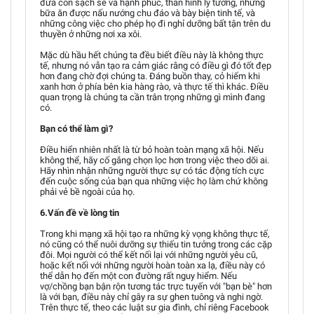
đứa con sạch sẽ và hạnh phúc, thân hình lý tưởng, những
bữa ăn được nấu nướng chu đáo và bày biện tinh tế, và
những công việc cho phép họ đi nghỉ dưỡng bất tận trên du
thuyền ở những nơi xa xôi.
Mặc dù hầu hết chúng ta đều biết điều này là không thực
tế, nhưng nó vẫn tạo ra cảm giác rằng có điều gì đó tốt đẹp
hơn đang chờ đợi chúng ta. Đáng buồn thay, cỏ hiếm khi
xanh hơn ở phía bên kia hàng rào, và thực tế thì khác. Điều
quan trọng là chúng ta cần trân trọng những gì mình đang
có.
Bạn có thể làm gì?
Điều hiển nhiên nhất là từ bỏ hoàn toàn mạng xã hội. Nếu
không thể, hãy cố gắng chọn lọc hơn trong việc theo dõi ai.
Hãy nhìn nhận những người thực sự có tác động tích cực
đến cuộc sống của bạn qua những việc họ làm chứ không
phải vẻ bề ngoài của họ.
6.Vấn đề về lòng tin
Trong khi mạng xã hội tạo ra những kỳ vọng không thực tế,
nó cũng có thể nuôi dưỡng sự thiếu tin tưởng trong các cặp
đôi. Mọi người có thể kết nối lại với những người yêu cũ,
hoặc kết nối với những người hoàn toàn xa lạ, điều này có
thể dẫn họ đến một con đường rất nguy hiểm. Nếu
vợ/chồng bạn bận rộn tương tác trực tuyến với "bạn bè" hơn
là với bạn, điều này chỉ gây ra sự ghen tuông và nghi ngờ.
Trên thực tế, theo các luật sư gia đình, chỉ riêng Facebook