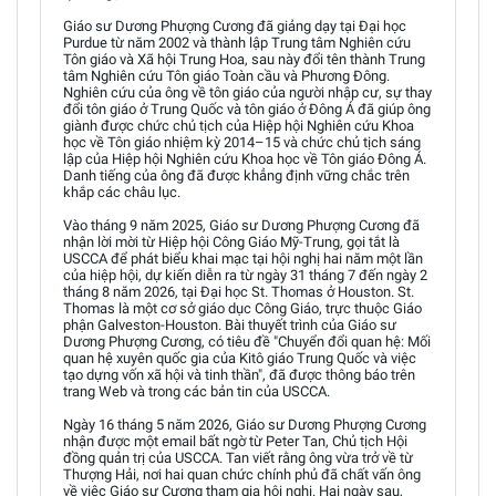
Giáo sư Dương Phượng Cương đã giảng dạy tại Đại học
Purdue từ năm 2002 và thành lập Trung tâm Nghiên cứu
Tôn giáo và Xã hội Trung Hoa, sau này đổi tên thành Trung
tâm Nghiên cứu Tôn giáo Toàn cầu và Phương Đông.
Nghiên cứu của ông về tôn giáo của người nhập cư, sự thay
đổi tôn giáo ở Trung Quốc và tôn giáo ở Đông Á đã giúp ông
giành được chức chủ tịch của Hiệp hội Nghiên cứu Khoa
học về Tôn giáo nhiệm kỳ 2014–15 và chức chủ tịch sáng
lập của Hiệp hội Nghiên cứu Khoa học về Tôn giáo Đông Á.
Danh tiếng của ông đã được khẳng định vững chắc trên
khắp các châu lục.
Vào tháng 9 năm 2025, Giáo sư Dương Phượng Cương đã
nhận lời mời từ Hiệp hội Công Giáo Mỹ-Trung, gọi tắt là
USCCA để phát biểu khai mạc tại hội nghị hai năm một lần
của hiệp hội, dự kiến diễn ra từ ngày 31 tháng 7 đến ngày 2
tháng 8 năm 2026, tại Đại học St. Thomas ở Houston. St.
Thomas là một cơ sở giáo dục Công Giáo, trực thuộc Giáo
phận Galveston-Houston. Bài thuyết trình của Giáo sư
Dương Phượng Cương, có tiêu đề "Chuyển đổi quan hệ: Mối
quan hệ xuyên quốc gia của Kitô giáo Trung Quốc và việc
tạo dựng vốn xã hội và tinh thần", đã được thông báo trên
trang Web và trong các bản tin của USCCA.
Ngày 16 tháng 5 năm 2026, Giáo sư Dương Phượng Cương
nhận được một email bất ngờ từ Peter Tan, Chủ tịch Hội
đồng quản trị của USCCA. Tan viết rằng ông vừa trở về từ
Thượng Hải, nơi hai quan chức chính phủ đã chất vấn ông
về việc Giáo sư Cương tham gia hội nghị. Hai ngày sau,