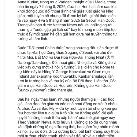
Anne Kurian, trong mục Vatican Insight của I.Media, trong
bản tin ngày 7 tháng 8, 2026, đưa tin: Hơn hai năm sau khi
khởi động cuộc đối thoại định chế giữa Kitô giáo và Nho
giáo, một tuyên bố chung đã được ký kết tại hội thảo diễn
ra vào ngày 4 và 5 tháng 8 năm 2026 tại Seoul, Hàn Quốc.
Trong văn bản được Vatican News nêu ra, những người
tham gia “cuộc gặp gỡ lịch sử” bày tỏ mong muốn tiếp tục
thúc đẩy mối quan hệ gần gũi hơn giữa hai truyền thống tư
tưởng và tâm linh.
Cuộc “Đối thoại Chính thức” song phương đầu tiên được tổ
chức tại Đại học Công Giáo Sogang ở Seoul, với chủ đề:
“Trời Mới, Đất Mới và Đại Hòa Hợp/Đại Thống Nhất (大同
Datong/Dae-dong): Đối thoại giữa Nho giáo và Kitô giáo vì
việc xây dựng một xã hội lý tưởng”. Đại diện cho Rome tại
sự kiện này là Hồng Y George Koovakad và Giám mục
Indunil Janakaratne Kodithuwakku Kankanamalage, lần
lượt là trưởng ban và thư ký của Bộ Đối thoại Liên tôn. Các
giám mục Hàn Quốc và Học viện Khổng giáo Hàn Quốc
(Sungkyunkwan) cũng tham gia.
Sau hai ngày thảo luận, những người tham gia — các học
giả, lãnh đạo tôn giáo và các nhà hoạt động cơ sở từ châu
Á, châu Âu và Bắc Mỹ — đã ký một tuyên bố chung kêu gọi
“sự hợp tác liên tục giữa Kitô hữu và Khổng giáo” để giải
quyết “những thách thức cấp bách” của thế giới ngày nay.
Theo Vatican News, Kitô hữu và Khổng giáo đã cùng nhau
xác định những tệ nạn đương thời, bao gồm “sự phân mảnh
xã hội, sự cô đơn, di cư cưỡng bức, bất bình đẳng, suy thoái
môi trường, chiến tranh, phân biệt đối xử và sự phát triển