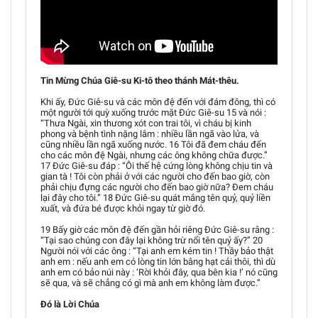
Tin Mừng Chúa Giê-su Ki-tô theo thánh Mát-thêu.
Khi ấy, Đức Giê-su và các môn đệ đến với đám đông, thì có
một người tới quỳ xuống trước mặt Đức Giê-su 15 và nói :
“Thưa Ngài, xin thương xót con trai tôi, vì cháu bị kinh
phong và bệnh tình nặng lắm : nhiều lần ngã vào lửa, và
cũng nhiều lần ngã xuống nước. 16 Tôi đã đem cháu đến
cho các môn đệ Ngài, nhưng các ông không chữa được.”
17 Đức Giê-su đáp : “Ôi thế hệ cứng lòng không chịu tin và
gian tà ! Tôi còn phải ở với các người cho đến bao giờ, còn
phải chịu đựng các người cho đến bao giờ nữa? Đem cháu
lại đây cho tôi.” 18 Đức Giê-su quát mắng tên quỷ, quỷ liền
xuất, và đứa bé được khỏi ngay từ giờ đó.
19 Bấy giờ các môn đệ đến gần hỏi riêng Đức Giê-su rằng :
“Tại sao chúng con đây lại không trừ nổi tên quỷ ấy?” 20
Người nói với các ông : “Tại anh em kém tin ! Thầy bảo thật
anh em : nếu anh em có lòng tin lớn bằng hạt cải thôi, thì dù
anh em có bảo núi này : ‘Rời khỏi đây, qua bên kia !’ nó cũng
sẽ qua, và sẽ chẳng có gì mà anh em không làm được.”
Đó là Lời Chúa