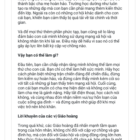
thành bậc cha mẹ hoàn hảo. Trường học dường như luôn
tạo ra những dịp mà con bạn cần phải mang thêm kiến thức
đến lớp. Ngoài ra còn có những cơ hội khác dành cho con
cái bạn, khiến bạn cảm thấy bị quá tải về tài chính và thời
gian.
Và để mọi thứ thêm phần phức tạp, bạn cũng sẽ lo lắng
đảm bảo con cái mình không sử dụng mạng xã hội và
không nhắn tin khi lái xe. Điều này dễ hiểu vì sao nó có thể
gây áp lực lên bất kỳ cặp vợ chồng nào.
Vậy bạn có thể làm gì?
Đầu tiên, bạn cần chấp nhận rằng mình không thể làm mọi
thứ cho con cái. Bạn chỉ có thể làm hết sức mình. Hãy học
cách phân biệt những trận chiến đáng để chiến đấu, đừng
tìm kiếm sự hoàn hảo, và đừng cảm thấy mình kém cỏi so
với tất cả những gì bạn thấy trên mạng xã hội. Cuối cùng,
con cái bạn muốn có cha mẹ hiện diện và không coi việc
làm cha mẹ là gánh nặng. Hãy tắt điện thoại, học cách nói
không, và cùng nhau đón nhận niềm vui/sự hỗn loạn của
cuộc sống gia đình – và đừng quên nhờ giúp đỡ khi mọi
việc trở nên khó khăn.
Lời khuyên của các vị Giáo hoàng
Trong quá khứ, các Giáo hoàng đã nhấn mạnh tầm quan
trọng của hôn nhân, không chỉ đối với cặp vợ chồng và gia
đình họ, mà còn đối với Giáo hội và cộng đồng rộng lớn hơn.
Như Đức Giáo Hoàng Phanxicô đã chia sẻ, hôn nhân là một