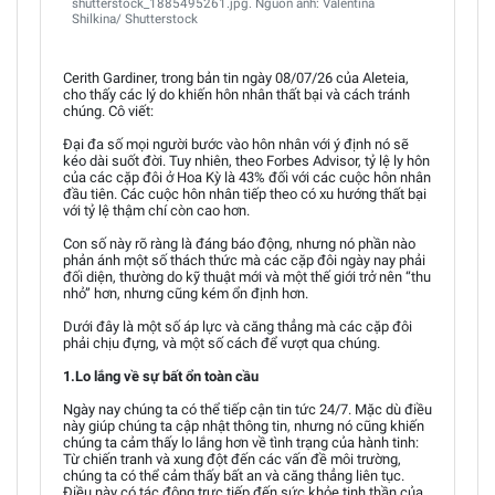
shutterstock_1885495261.jpg. Nguồn ảnh: Valentina
Shilkina/ Shutterstock
Cerith Gardiner, trong bản tin ngày 08/07/26 của Aleteia,
cho thấy các lý do khiến hôn nhân thất bại và cách tránh
chúng. Cô viết:
Đại đa số mọi người bước vào hôn nhân với ý định nó sẽ
kéo dài suốt đời. Tuy nhiên, theo Forbes Advisor, tỷ lệ ly hôn
của các cặp đôi ở Hoa Kỳ là 43% đối với các cuộc hôn nhân
đầu tiên. Các cuộc hôn nhân tiếp theo có xu hướng thất bại
với tỷ lệ thậm chí còn cao hơn.
Con số này rõ ràng là đáng báo động, nhưng nó phần nào
phản ánh một số thách thức mà các cặp đôi ngày nay phải
đối diện, thường do kỹ thuật mới và một thế giới trở nên “thu
nhỏ” hơn, nhưng cũng kém ổn định hơn.
Dưới đây là một số áp lực và căng thẳng mà các cặp đôi
phải chịu đựng, và một số cách để vượt qua chúng.
1.Lo lắng về sự bất ổn toàn cầu
Ngày nay chúng ta có thể tiếp cận tin tức 24/7. Mặc dù điều
này giúp chúng ta cập nhật thông tin, nhưng nó cũng khiến
chúng ta cảm thấy lo lắng hơn về tình trạng của hành tinh:
Từ chiến tranh và xung đột đến các vấn đề môi trường,
chúng ta có thể cảm thấy bất an và căng thẳng liên tục.
Điều này có tác động trực tiếp đến sức khỏe tinh thần của