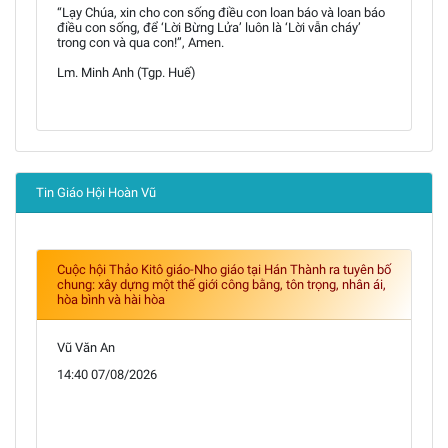
“Lạy Chúa, xin cho con sống điều con loan báo và loan báo
điều con sống, để ‘Lời Bừng Lửa’ luôn là ‘Lời vẫn cháy’
trong con và qua con!”, Amen.
Lm. Minh Anh (Tgp. Huế)
Tin Giáo Hội Hoàn Vũ
Cuộc hội Thảo Kitô giáo-Nho giáo tại Hán Thành ra tuyên bố
chung: xây dựng một thế giới công bằng, tôn trọng, nhân ái,
hòa bình và hài hòa
Vũ Văn An
14:40 07/08/2026