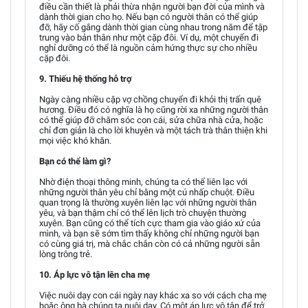
điều cần thiết là phải thừa nhận người bạn đời của mình và
dành thời gian cho họ. Nếu bạn có người thân có thể giúp
đỡ, hãy cố gắng dành thời gian cùng nhau trong năm để tập
trung vào bản thân như một cặp đôi. Ví dụ, một chuyến đi
nghỉ dưỡng có thể là nguồn cảm hứng thực sự cho nhiều
cặp đôi.
9. Thiếu hệ thống hỗ trợ
Ngày càng nhiều cặp vợ chồng chuyển đi khỏi thị trấn quê
hương. Điều đó có nghĩa là họ cũng rời xa những người thân
có thể giúp đỡ chăm sóc con cái, sửa chữa nhà cửa, hoặc
chỉ đơn giản là cho lời khuyên và một tách trà thân thiện khi
mọi việc khó khăn.
Bạn có thể làm gì?
Nhờ điện thoại thông minh, chúng ta có thể liên lạc với
những người thân yêu chỉ bằng một cú nhấp chuột. Điều
quan trọng là thường xuyên liên lạc với những người thân
yêu, và bạn thậm chí có thể lên lịch trò chuyện thường
xuyên. Bạn cũng có thể tích cực tham gia vào giáo xứ của
mình, và bạn sẽ sớm tìm thấy không chỉ những người bạn
có cùng giá trị, mà chắc chắn còn có cả những người sẵn
lòng trông trẻ.
10. Áp lực vô tận lên cha mẹ
Việc nuôi dạy con cái ngày nay khác xa so với cách cha mẹ
hoặc ông bà chúng ta nuôi dạy. Có một áp lực vô tận để trở