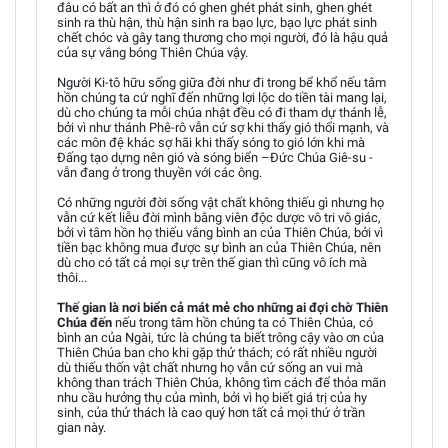
đâu có bất an thì ở đó có ghen ghét phát sinh, ghen ghét
sinh ra thù hận, thù hận sinh ra bạo lực, bạo lực phát sinh
chết chóc và gây tang thương cho mọi người, đó là hậu quả
của sự vắng bóng Thiên Chúa vậy.
Người Ki-tô hữu sống giữa đời như đi trong bể khổ nếu tâm
hồn chúng ta cứ nghĩ đến những lợi lộc do tiền tài mang lại,
dù cho chúng ta mỗi chúa nhật đều có đi tham dự thánh lễ,
bởi vì như thánh Phê-rô vẫn cứ sợ khi thấy gió thổi mạnh, và
các môn đệ khác sợ hãi khi thấy sóng to gió lớn khi mà
Đấng tạo dựng nên gió và sóng biển –Đức Chúa Giê-su -
vẫn đang ở trong thuyền với các ông.
Có những người đời sống vật chất không thiếu gì nhưng họ
vẫn cứ kết liễu đời mình bằng viên độc dược vô tri vô giác,
bởi vì tâm hồn họ thiếu vắng bình an của Thiên Chúa, bởi vì
tiền bạc không mua được sự bình an của Thiên Chúa, nên
dù cho có tất cả mọi sự trên thế gian thì cũng vô ích mà
thôi...
Thế gian là nơi biển cả mát mẻ cho những ai đợi chờ Thiên
Chúa đến
nếu trong tâm hồn chúng ta có Thiên Chúa, có
bình an của Ngài, tức là chúng ta biết trông cậy vào ơn của
Thiên Chúa ban cho khi gặp thử thách; có rất nhiều người
dù thiếu thốn vật chất nhưng họ vẫn cứ sống an vui mà
không than trách Thiên Chúa, không tìm cách để thỏa mãn
nhu cầu hưởng thụ của mình, bởi vì họ biết giá trị của hy
sinh, của thử thách là cao quý hơn tất cả mọi thứ ở trần
gian này.