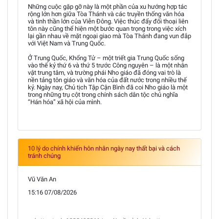
Những cuộc gặp gỡ này là một phần của xu hướng hợp tác
rộng lớn hơn giữa Tòa Thánh và các truyền thống văn hóa
và tinh thần lớn của Viễn Đông. Việc thúc đẩy đối thoại liên
tôn này cũng thể hiện một bước quan trọng trong việc xích
lại gần nhau về mặt ngoại giao mà Tòa Thánh đang vun đắp
với Việt Nam và Trung Quốc.
Ở Trung Quốc, Khổng Tử – một triết gia Trung Quốc sống
vào thế kỷ thứ 6 và thứ 5 trước Công nguyên – là một nhân
vật trung tâm, và trường phái Nho giáo đã đóng vai trò là
nền tảng tôn giáo và văn hóa của đất nước trong nhiều thế
kỷ. Ngày nay, Chủ tịch Tập Cận Bình đã coi Nho giáo là một
trong những trụ cột trong chính sách dân tộc chủ nghĩa
“Hán hóa” xã hội của mình.
10 lý do chính khiến hôn nhân ngày nay thất bại và cách
tránh chúng
Vũ Văn An
15:16 07/08/2026