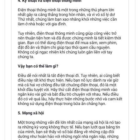
4. Kỹ thuật và điện thoại thông minh
Điện thoại thông minh là một trong những thủ phạm lớn
nhất gây ra căng thẳng trong hôn nhân, và vì vô số lý do!
Thứ nhất, chúng làm bạn xao nhãng khỏi những việc cần
làm ở nhà hoặc với gia đình.
Tuy nhiên, điện thoại thông minh cũng giúp công việc trở
nên thuận tiện hơn và đã được chứng minh là tiết kiệm thời
gian. Bạn có thể dùng điện thoại để mua sắm, xem phim,
đặt đồ ăn và thậm chí giúp tạo thói quen cầu nguyện.
Không có gì ngạc nhiên khi chúng luôn gắn liền với tay
chúng ta.
Vậy bạn có thể làm gì?
Điều dễ nói nhất là tắt điện thoại đi. Tuy nhiên, ai cũng biết
điều này rất khó thực hiện. Nếu bạn nỗ lực dành ra vài giờ
mà cả hai vợ chồng đều tắt chuông điện thoại, đó là một
khởi đầu tuyệt vời. Hãy thử cất điện thoại thông minh vào
ngăn kéo vài giờ và bắt đầu trò chuyện với nhau. Nếu điều
đó có vẻ quá lâu, hãy thực hiện những bước nhỏ và cam kết
không sử dụng điện thoại trong bữa ăn chẳng hạn.
5. Mạng xã hội
Một trong những vấn đề lớn nhất của mạng xã hội là nó tạo
ra những kỳ vọng không thực tế. Nếu bạn lướt qua bảng tin
của mình, bạn sẽ thấy vô số bài đăng về những cặp đôi
dường như hoàn hảo với những ngôi nhà ngăn nắp, những