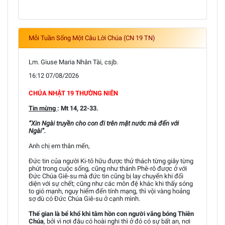
Mỗi Tuần Sống Một Câu Lời Chúa (CN 19 TN)
Lm. Giuse Maria Nhân Tài, csjb.
16:12 07/08/2026
CHÚA NHẬT 19 THƯỜNG NIÊN
Tin mừng
: Mt 14, 22-33.
“Xin Ngài truyền cho con đi trên mặt nước mà đến với
Ngài”.
Anh chị em thân mến,
Đức tin của người Ki-tô hữu được thử thách từng giây từng
phút trong cuộc sống, cũng như thánh Phê-rô được ở với
Đức Chúa Giê-su mà đức tin cũng bị lay chuyển khi đối
diện với sự chết; cũng như các môn đệ khác khi thấy sóng
to gió mạnh, nguy hiểm đến tính mạng, thì vội vàng hoảng
sợ dù có Đức Chúa Giê-su ở cạnh mình.
Thế gian là bể khổ khi tâm hồn con người vắng bóng Thiên
Chúa
, bởi vì nơi đâu có hoài nghi thì ở đó có sự bất an, nơi