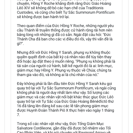
chuyện, Hồng Y Roche khẳng định rằng Đức Giáo Hoàng
Lêô XIV sẽ không dỡ bỏ các hạn chế của Traditionis
Custodes, và cũng cho biết Tự Sắc Summorum Pontificum
sẽ không được ban hành trở lại.
Theo quan điểm của Đức Hồng Y Roche, những người yêu
cầu Thánh lễ truyền thống được cử hành rộng rãi hơn nên
bằng lòng với những gì đã có sẵn. Ngài đặt câu hỏi: "Đức
Thánh Cha đã ban cho các vị điều đó rồi, vậy thì vấn đề là
gì?".
Nhưng đối với Đức Hồng Y Sarah, phụng vụ không thuộc
quyền quyết định của bất kỳ cá nhân nào để tùy tiện thay
đổi hoặc áp đặt theo ý muốn riêng. "Phụng vụ không phải là
tài sản của người cử hành, bất kể người đó là ai: linh mục,
giám mục hay Hồng Y. Phụng vụ thuộc về Chúa; chúng ta
tham gia vào đó, và không ai là chủ nhân của nó."
Đây không phải là lần đầu tiên Đức Hồng Y Sarah kêu gọi
quay trở lại với Tự Sắc Summorum Pontificum, và ngài cũng
không phải là người duy nhất làm như vậy. Số lượng các
giám mục và các nhân vật nổi bật khác thúc giục Đức Lêô
quay trở lại với Tự Sắc của Đức Giáo Hoàng Bênêđíctô thứ
16 đã tăng lên đáng kể sau các lễ tấn phong giám mục
được Huynh Đoàn Thánh Piô X thực hiện vào ngày 1 tháng
7.
Trong số các nhân vật như vậy, Đức Tổng Giám Mục
Salvatore Cordileone, gần đây đã được bổ nhiệm vào Tối
Cao Pháp Viện, và khi nói chuyện với Raymond Arroyo về