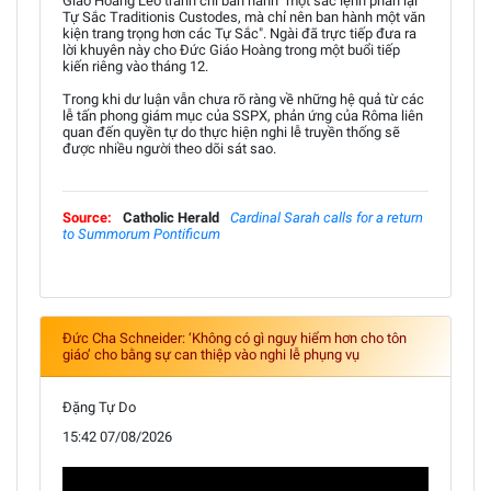
Giáo Hoàng Lêô tránh chỉ ban hành "một sắc lệnh phản lại
Tự Sắc Traditionis Custodes, mà chỉ nên ban hành một văn
kiện trang trọng hơn các Tự Sắc". Ngài đã trực tiếp đưa ra
lời khuyên này cho Đức Giáo Hoàng trong một buổi tiếp
kiến riêng vào tháng 12.
Trong khi dư luận vẫn chưa rõ ràng về những hệ quả từ các
lễ tấn phong giám mục của SSPX, phản ứng của Rôma liên
quan đến quyền tự do thực hiện nghi lễ truyền thống sẽ
được nhiều người theo dõi sát sao.
Source:
Catholic Herald
Cardinal Sarah calls for a return
to Summorum Pontificum
Đức Cha Schneider: ‘Không có gì nguy hiểm hơn cho tôn
giáo’ cho bằng sự can thiệp vào nghi lễ phụng vụ
Đặng Tự Do
15:42 07/08/2026