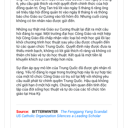
6, yêu cầu giải thích và một quyết định chính thức của hội
đồng quản trị. Ông Tan trả lời vào ngày 5 tháng 6 rằng ông
sẽ triệu tập hội đồng quản trị vào ngày 8 tháng 6 và thông
báo cho Giáo sư Cương vào tối hôm đó. Nhưng cuối cùng
không có tin nhắn nào được gửi đến.
Những sự thật mà Giáo sư Cương thuật lại đặt ra một câu
hỏi đáng lo ngại. Một trường đại học Công Giáo và một hiệp
hội Công Giáo đã chấp nhận việc loại bỏ một học giả lỗi lạc
khỏi chương trình học thuật sau yêu cầu được chuyển đến
từ các quan chức Trung Quốc. Quyết định này được đưa ra
thiếu minh bạch, không có lời giải thích rõ ràng và không có
thiện chí bảo vệ tự do học thuật. Kết quả là một tiền lệ
khuyến khích sự can thiệp hơn nữa.
Sự đàn áp quy mô lớn của Trung Quốc đã được ghi nhận rõ
ràng. Yếu tố đáng lo ngại trong trường hợp này là sự hợp tác
của một tổ chức Công Giáo có trụ sở tại Mỹ với những yêu
cầu xuất phát từ chính quyền Trung Quốc. Hậu quả không
chỉ giới hạn ở một hội nghị. Chúng liên quan đến tính độc
lập của đời sống học thuật và tự do của các tổ chức tôn
giáo tại Hoa Kỳ.
Source:
BITTERWINTER
The Fenggang Yang Scandal:
US Catholic Organization Silences a Leading Scholar