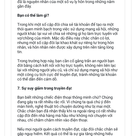
đã là nguyên nhân của một số vụ ly hôn trong những năm
gần đây.
Bạn có thể làm gì?
Trong khi một số cặp đôi chia sẻ tài khoản để tạo ra một
thói quen minh bạch trong việc sử dụng mạng xã hội, những
người khác lại vui vẻ chia sẻ những gì họ làm trực tuyến với
vợ/chồng của mình. Mặc dù điều này chắc chắn có lợi,
nhưng một số cặp đôi lại khao khát sự riêng tư trong hôn
nhân, và hôn nhân nên được xây dựng trên nền tảng lòng
tin.
Trong trường hợp này, bạn cần cố gắng trấn an người bạn
đời bằng cách kết nối với họ trực tuyến, không nên liên lạc
lại với những người yêu cũ, và chỉ sử dụng mạng xã hội như
một công cụ tích cực để truyền đạt, tránh những tài khoản
có thể dẫn đến cám dỗ.
7. Sự suy giảm trong truyền đạ
t
Bạn biết những chiếc điện thoại thông minh chứ? Chúng
đang gây ra rất nhiều rắc rối. Vì chúng ta quá chú ý đến
màn hình, nghệ thuật trò chuyện dường như bị mai một.
Chắc chắn bạn đã nhận thấy khi ra ngoài rằng có rất nhiều
cặp đôi đến nhà hàng mà hầu như không nói chuyện với
nhau, chỉ chăm chăm nhìn vào điện thoại.
Nếu mọi người quên cách truyền đạt, cặp đôi chắc chắn sẽ
gặp nguy hiểm. Kết quả có thể là sự gia tăng những hiểu