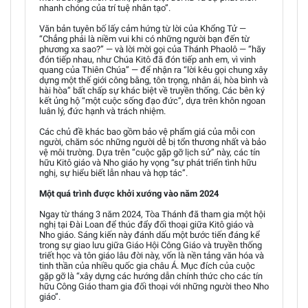
nhanh chóng của trí tuệ nhân tạo”.
Văn bản tuyên bố lấy cảm hứng từ lời của Khổng Tử —
“Chẳng phải là niềm vui khi có những người bạn đến từ
phương xa sao?” — và lời mời gọi của Thánh Phaolô — “hãy
đón tiếp nhau, như Chúa Kitô đã đón tiếp anh em, vì vinh
quang của Thiên Chúa” — để nhận ra “lời kêu gọi chung xây
dựng một thế giới công bằng, tôn trọng, nhân ái, hòa bình và
hài hòa” bất chấp sự khác biệt về truyền thống. Các bên ký
kết ủng hộ “một cuộc sống đạo đức”, dựa trên khôn ngoan
luân lý, đức hạnh và trách nhiệm.
Các chủ đề khác bao gồm bảo vệ phẩm giá của mỗi con
người, chăm sóc những người dễ bị tổn thương nhất và bảo
vệ môi trường. Dựa trên “cuộc gặp gỡ lịch sử” này, các tín
hữu Kitô giáo và Nho giáo hy vọng “sự phát triển tình hữu
nghị, sự hiểu biết lẫn nhau và hợp tác”.
Một quá trình được khởi xướng vào năm 2024
Ngay từ tháng 3 năm 2024, Tòa Thánh đã tham gia một hội
nghị tại Đài Loan để thúc đẩy đối thoại giữa Kitô giáo và
Nho giáo. Sáng kiến này đánh dấu một bước tiến đáng kể
trong sự giao lưu giữa Giáo Hội Công Giáo và truyền thống
triết học và tôn giáo lâu đời này, vốn là nền tảng văn hóa và
tinh thần của nhiều quốc gia châu Á. Mục đích của cuộc
gặp gỡ là “xây dựng các hướng dẫn chính thức cho các tín
hữu Công Giáo tham gia đối thoại với những người theo Nho
giáo”.