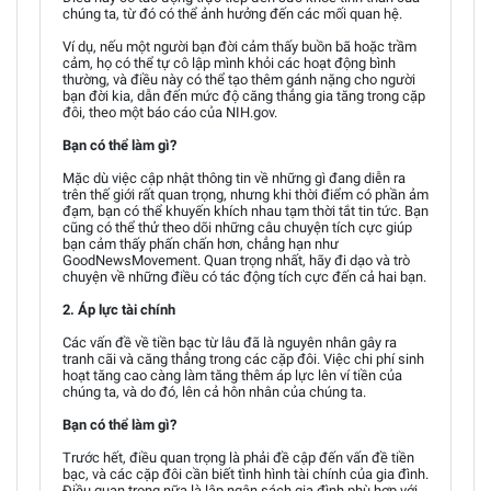
chúng ta, từ đó có thể ảnh hưởng đến các mối quan hệ.
Ví dụ, nếu một người bạn đời cảm thấy buồn bã hoặc trầm
cảm, họ có thể tự cô lập mình khỏi các hoạt động bình
thường, và điều này có thể tạo thêm gánh nặng cho người
bạn đời kia, dẫn đến mức độ căng thẳng gia tăng trong cặp
đôi, theo một báo cáo của NIH.gov.
Bạn có thể làm gì?
Mặc dù việc cập nhật thông tin về những gì đang diễn ra
trên thế giới rất quan trọng, nhưng khi thời điểm có phần ảm
đạm, bạn có thể khuyến khích nhau tạm thời tắt tin tức. Bạn
cũng có thể thử theo dõi những câu chuyện tích cực giúp
bạn cảm thấy phấn chấn hơn, chẳng hạn như
GoodNewsMovement. Quan trọng nhất, hãy đi dạo và trò
chuyện về những điều có tác động tích cực đến cả hai bạn.
2. Áp lực tài chính
Các vấn đề về tiền bạc từ lâu đã là nguyên nhân gây ra
tranh cãi và căng thẳng trong các cặp đôi. Việc chi phí sinh
hoạt tăng cao càng làm tăng thêm áp lực lên ví tiền của
chúng ta, và do đó, lên cả hôn nhân của chúng ta.
Bạn có thể làm gì?
Trước hết, điều quan trọng là phải đề cập đến vấn đề tiền
bạc, và các cặp đôi cần biết tình hình tài chính của gia đình.
Điều quan trọng nữa là lập ngân sách gia đình phù hợp với