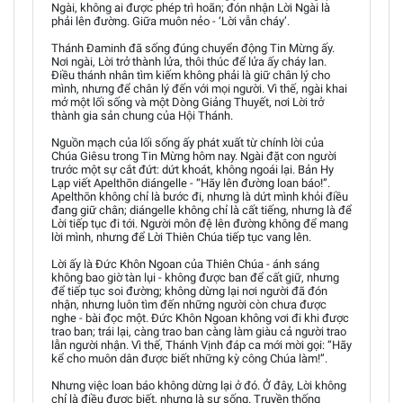
Ngài, không ai được phép trì hoãn; đón nhận Lời Ngài là
phải lên đường. Giữa muôn nẻo - ‘Lời vẫn cháy’.
Thánh Đaminh đã sống đúng chuyển động Tin Mừng ấy.
Nơi ngài, Lời trở thành lửa, thôi thúc để lửa ấy cháy lan.
Điều thánh nhân tìm kiếm không phải là giữ chân lý cho
mình, nhưng để chân lý đến với mọi người. Vì thế, ngài khai
mở một lối sống và một Dòng Giảng Thuyết, nơi Lời trở
thành gia sản chung của Hội Thánh.
Nguồn mạch của lối sống ấy phát xuất từ chính lời của
Chúa Giêsu trong Tin Mừng hôm nay. Ngài đặt con người
trước một sự cắt đứt: dứt khoát, không ngoái lại. Bản Hy
Lạp viết Apelthōn diángelle - “Hãy lên đường loan báo!”.
Apelthōn không chỉ là bước đi, nhưng là dứt mình khỏi điều
đang giữ chân; diángelle không chỉ là cất tiếng, nhưng là để
Lời tiếp tục đi tới. Người môn đệ lên đường không để mang
lời mình, nhưng để Lời Thiên Chúa tiếp tục vang lên.
Lời ấy là Đức Khôn Ngoan của Thiên Chúa - ánh sáng
không bao giờ tàn lụi - không được ban để cất giữ, nhưng
để tiếp tục soi đường; không dừng lại nơi người đã đón
nhận, nhưng luôn tìm đến những người còn chưa được
nghe - bài đọc một. Đức Khôn Ngoan không vơi đi khi được
trao ban; trái lại, càng trao ban càng làm giàu cả người trao
lẫn người nhận. Vì thế, Thánh Vịnh đáp ca mới mời gọi: “Hãy
kể cho muôn dân được biết những kỳ công Chúa làm!”.
Nhưng việc loan báo không dừng lại ở đó. Ở đây, Lời không
chỉ là điều được biết, nhưng là sự sống. Truyền thống