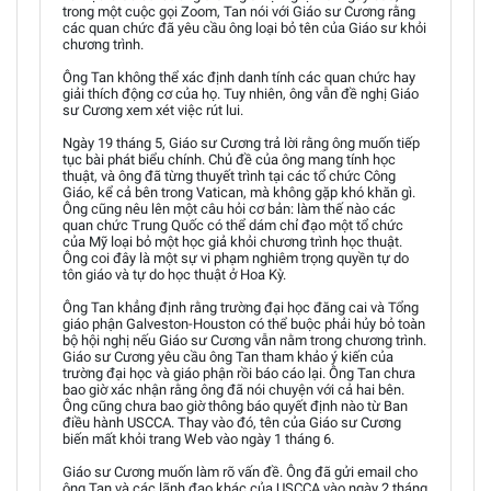
trong một cuộc gọi Zoom, Tan nói với Giáo sư Cương rằng
các quan chức đã yêu cầu ông loại bỏ tên của Giáo sư khỏi
chương trình.
Ông Tan không thể xác định danh tính các quan chức hay
giải thích động cơ của họ. Tuy nhiên, ông vẫn đề nghị Giáo
sư Cương xem xét việc rút lui.
Ngày 19 tháng 5, Giáo sư Cương trả lời rằng ông muốn tiếp
tục bài phát biểu chính. Chủ đề của ông mang tính học
thuật, và ông đã từng thuyết trình tại các tổ chức Công
Giáo, kể cả bên trong Vatican, mà không gặp khó khăn gì.
Ông cũng nêu lên một câu hỏi cơ bản: làm thế nào các
quan chức Trung Quốc có thể dám chỉ đạo một tổ chức
của Mỹ loại bỏ một học giả khỏi chương trình học thuật.
Ông coi đây là một sự vi phạm nghiêm trọng quyền tự do
tôn giáo và tự do học thuật ở Hoa Kỳ.
Ông Tan khẳng định rằng trường đại học đăng cai và Tổng
giáo phận Galveston-Houston có thể buộc phải hủy bỏ toàn
bộ hội nghị nếu Giáo sư Cương vẫn nằm trong chương trình.
Giáo sư Cương yêu cầu ông Tan tham khảo ý kiến của
trường đại học và giáo phận rồi báo cáo lại. Ông Tan chưa
bao giờ xác nhận rằng ông đã nói chuyện với cả hai bên.
Ông cũng chưa bao giờ thông báo quyết định nào từ Ban
điều hành USCCA. Thay vào đó, tên của Giáo sư Cương
biến mất khỏi trang Web vào ngày 1 tháng 6.
Giáo sư Cương muốn làm rõ vấn đề. Ông đã gửi email cho
ông Tan và các lãnh đạo khác của USCCA vào ngày 2 tháng