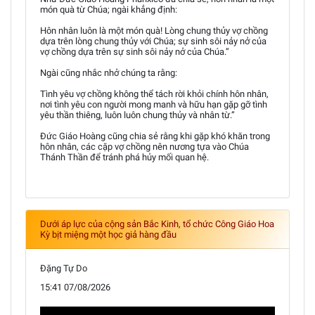
món quà từ Chúa; ngài khẳng định:
Hôn nhân luôn là một món quà! Lòng chung thủy vợ chồng
dựa trên lòng chung thủy với Chúa; sự sinh sôi nảy nở của
vợ chồng dựa trên sự sinh sôi nảy nở của Chúa.”
Ngài cũng nhắc nhở chúng ta rằng:
Tình yêu vợ chồng không thể tách rời khỏi chính hôn nhân,
nơi tình yêu con người mong manh và hữu hạn gặp gỡ tình
yêu thần thiêng, luôn luôn chung thủy và nhân từ.”
Đức Giáo Hoàng cũng chia sẻ rằng khi gặp khó khăn trong
hôn nhân, các cặp vợ chồng nên nương tựa vào Chúa
Thánh Thần để tránh phá hủy mối quan hệ.
Dưới áp lực của cộng sản Bắc Kinh, tổ chức Công Giáo Hoa
Kỳ bịt miệng một học giả hàng đầu
Đặng Tự Do
15:41 07/08/2026