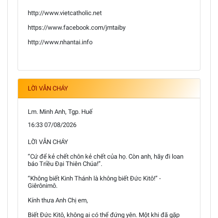
http://www.vietcatholic.net
https://www.facebook.com/jmtaiby
http://www.nhantai.info
LỜI VẪN CHÁY
Lm. Minh Anh, Tgp. Huế
16:33 07/08/2026
LỜI VẪN CHÁY
“Cứ để kẻ chết chôn kẻ chết của họ. Còn anh, hãy đi loan
báo Triều Đại Thiên Chúa!”.
“Không biết Kinh Thánh là không biết Đức Kitô!” -
Giêrônimô.
Kính thưa Anh Chị em,
Biết Đức Kitô, không ai có thể đứng yên. Một khi đã gặp