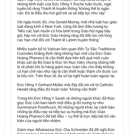
những bình luận của Đức Hồng Y Roche tuần trước, ngài
tuyên bố rằng Thánh lễ truyền thống "không thể bị ngăn
cản. Đó là điều thu hút giới trẻ và sẽ tiếp tục như vậy."
Vài ngày trước đó, cha Gerald Murray, một nhà luật học giáo
luật đáng kính ở New York, cũng đã làm điều tương tự:
"Nếu các bạn muốn có hòa bình trong Giáo hội ngay bây
giờ, hãy nói với Đức Giáo Hoàng rằng đã đến lúc nới lỏng
các hạn chế đối với Thánh lễ Latinh truyền thống."
Nhiều tuyên bố từ Vatican liên quan đến Tự Sắc Traditionis
Custodes khẳng định rằng những hạn chế của Đức Giáo
Hoàng Phanxicô là cần thiết dựa trên kết quả một cuộc
khảo sát do Bộ Giáo lý Đức tin thực hiện; nhưng những tiết
lộ về phản hồi từ hàng giám mục toàn cầu cho thấy không
có hạn chế nào như vậy là cần thiết hoặc thậm chí được coi
là hữu ích. Trên thực tế, đa số lại nghĩ hoàn toàn ngược lại.
Đức Hồng Y Gerhard Müller mới đây đã nói với tờ Catholic
Herald rằng điều đó hoàn toàn "không cần thiết".
Trong khi Đức Hồng Y Sarah và những người khác đã thúc
giục Đức Lêô ban hành một điều gì đó tương tự như
Summorum Pontificum, thì những người khác lại cảnh báo
chống lại điều này và tiếp tục xu hướng mà Đức Giáo
Hoàng Phanxicô đã bắt đầu – cụ thể là trực tiếp bãi bỏ văn
kiện của người tiền nhiệm.
Giám mục Athanasius Đức Cha Schneider đã đề nghị Đức