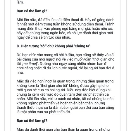
lầm.
Bạn có thể làm gì?
Một lần nữa, đã đến lúc cất điện thoại đi. Hãy cố gắng dành
ít nhất một đêm trong tuần không sử dụng điện thoại. Tránh
mang điện thoại vào phòng ngủ bằng mọi giá, hoặc nếu có,
hãy cất chúng trong ngăn kéo, và nỗ lực dành thời gian mỗi
ngày để chia sẻ tin tức của nhau.
8. Hiện tượng "tôi" chứ không phải "chúng ta"
Dù bạn nhìn vào mạng xã hội ở đâu, bạn cũng sẽ thấy vô số
bài đăng của mọi người nói về việc muốn/cần "thời gian cho
tôi [
me time
]". Dường như ngày càng nhiều nhóm bạn đi
chơi riêng hoặc đi du lịch nước ngoài, để lại người bạn đời ở
nhà.
Mặc dù việc nghỉ ngơi là quan trọng, nhưng điều quan trọng
không kém là "thời gian cho tôi" không được gây hại cho
mối quan hệ của cả hai người. Điều này đặc biệt đúng khi
chúng ta xem xét mức độ quan tâm đến sự phát triển cá
nhân. Một lần nữa, với tư cách cá nhân, tất cả chúng ta nên
không ngừng phát triển và hoàn thiện bản thân, nhưng
thách thức thực sự là đảm bảo người bạn đời của bạn cũng
là một phần của sự phát triển đó.
Bạn có thể làm gì?
Mặc dù dành thời gian cho bản thân là quan trọng, nhưng