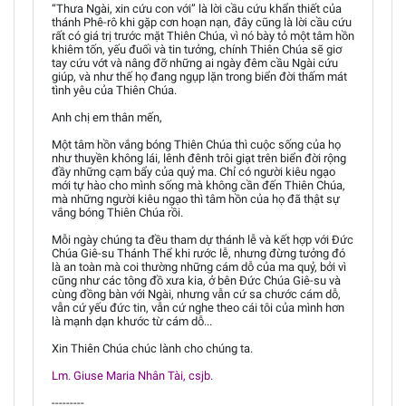
“Thưa Ngài, xin cứu con với” là lời cầu cứu khẩn thiết của
thánh Phê-rô khi gặp cơn hoạn nạn, đây cũng là lời cầu cứu
rất có giá trị trước mặt Thiên Chúa, vì nó bày tỏ một tâm hồn
khiêm tốn, yếu đuối và tin tưởng, chính Thiên Chúa sẽ giơ
tay cứu vớt và nâng đỡ những ai ngày đêm cầu Ngài cứu
giúp, và như thế họ đang ngụp lặn trong biển đời thấm mát
tình yêu của Thiên Chúa.
Anh chị em thân mến,
Một tâm hồn vắng bóng Thiên Chúa thì cuộc sống của họ
như thuyền không lái, lênh đênh trôi giạt trên biển đời rộng
đầy những cạm bẩy của quỷ ma. Chỉ có người kiêu ngạo
mới tự hào cho mình sống mà không cần đến Thiên Chúa,
mà những người kiêu ngạo thì tâm hồn của họ đã thật sự
vắng bóng Thiên Chúa rồi.
Mỗi ngày chúng ta đều tham dự thánh lễ và kết hợp với Đức
Chúa Giê-su Thánh Thể khi rước lễ, nhưng đừng tưởng đó
là an toàn mà coi thường những cám dỗ của ma quỷ, bởi vì
cũng như các tông đồ xưa kia, ở bên Đức Chúa Giê-su và
cùng đồng bàn với Ngài, nhưng vẫn cứ sa chước cám dỗ,
vẫn cứ yếu đức tin, vẫn cứ nghe theo cái tôi của mình hơn
là mạnh dạn khước từ cám dỗ...
Xin Thiên Chúa chúc lành cho chúng ta.
Lm. Giuse Maria Nhân Tài, csjb.
---------