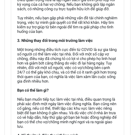
kỳ vọng của cả hai vợ chồng. Nếu bạn không giỏi lập ngân
sách, có những công cụ trực tuyến hữu ích để giúp đỡ.
Tuy nhiên, nếu bạn gặp phải những vấn đề tài chính nghiêm
trọng, việc tự mình giải quyết có thể rất khó khăn. Hãy tìm
kiếm sự trợ giúp từ bên ngoài để tìm ra giải pháp cho tình
huống của bạn.
3. Những thay đổi trong môi trường làm việc
Một trong những điều tích cực đến từ COVID là sự gia tăng
số người có thể làm việc tại nhà. Đối với một số cặp vợ
chồng, điều này đã chứng tỏ có lợi vì cho phép họ linh hoạt
hơn và giảm bớt căng thẳng do việc đi lại hàng ngày. Tuy
nhiên, đối với một số người, việc có vợ/chồng bên cạnh
24/7 có thể gây khó chịu, và có thể có ít ranh giới hơn trong
thói quen của bạn, có nghĩa là việc làm xâm lấn cuộc sống
gia đình nhiều hơn.
Bạn có thể làm gì?
Nếu bạn muốn tiếp tục làm việc tại nhà, điều quan trọng là
phải xác định một ngày làm việc đúng nghĩa. Bạn cũng nên
cố gắng, nếu có thể, thiết lập các khu vực làm việc riêng
biệt để bạn không ở gần nhau. Và dù việc chỉ ở nhà ăn trưa
có vẻ hấp dẫn, hãy thử gặp gỡ bạn bè hoặc đồng nghiệp để
bạn có thể cho vợ/chồng mình nghỉ ngơi và ra ngoài giao
lưu.