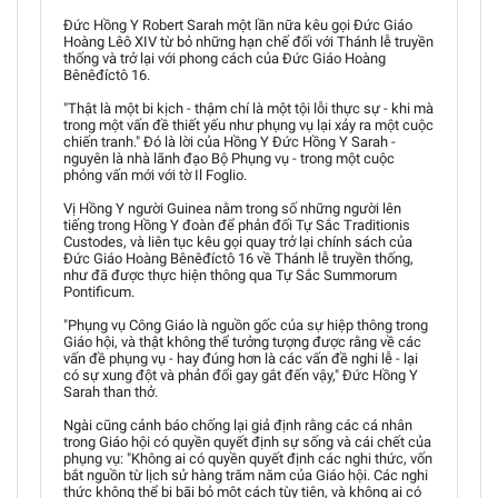
Đức Hồng Y Robert Sarah một lần nữa kêu gọi Đức Giáo
Hoàng Lêô XIV từ bỏ những hạn chế đối với Thánh lễ truyền
thống và trở lại với phong cách của Đức Giáo Hoàng
Bênêđíctô 16.
"Thật là một bi kịch - thậm chí là một tội lỗi thực sự - khi mà
trong một vấn đề thiết yếu như phụng vụ lại xảy ra một cuộc
chiến tranh." Đó là lời của Hồng Y Đức Hồng Y Sarah -
nguyên là nhà lãnh đạo Bộ Phụng vụ - trong một cuộc
phỏng vấn mới với tờ Il Foglio.
Vị Hồng Y người Guinea nằm trong số những người lên
tiếng trong Hồng Y đoàn để phản đối Tự Sắc Traditionis
Custodes, và liên tục kêu gọi quay trở lại chính sách của
Đức Giáo Hoàng Bênêđíctô 16 về Thánh lễ truyền thống,
như đã được thực hiện thông qua Tự Sắc Summorum
Pontificum.
"Phụng vụ Công Giáo là nguồn gốc của sự hiệp thông trong
Giáo hội, và thật không thể tưởng tượng được rằng về các
vấn đề phụng vụ - hay đúng hơn là các vấn đề nghi lễ - lại
có sự xung đột và phản đối gay gắt đến vậy," Đức Hồng Y
Sarah than thở.
Ngài cũng cảnh báo chống lại giả định rằng các cá nhân
trong Giáo hội có quyền quyết định sự sống và cái chết của
phụng vụ: "Không ai có quyền quyết định các nghi thức, vốn
bắt nguồn từ lịch sử hàng trăm năm của Giáo hội. Các nghi
thức không thể bị bãi bỏ một cách tùy tiện, và không ai có