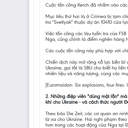
Cuộc tấn công Kerch đã nhắm vào các t
Mục tiêu thứ hai là ở Crimea bị tạm c
tra "Svetlyak" thuộc dự án 10410 của lự
Việc tấn công các tàu tuần tra của FS
Nga, cũng chính là điểm nghẽn hàng h
Các cuộc tấn công này phù hợp với chi
Chiến dịch này mở rộng nỗ lực bền bỉ
Ukraine, gọi tắt là SBU cho biết họ li
nhiên liệu và năng lượng, cùng các mụ
[Euromaidan: Six explosions, four fires: 
2. Những điệp viên "dùng một lần" mà
khí cho Ukraine - và cách thức người 
Theo báo Die Zeit, các cơ quan an ni
từ xa cho Ukraine. Hai nghi phạm theo
hơn trong các hoạt động của Nga tại Đ