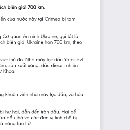
ch biên giới 700 km.
iển của nước này tại Crimea bị tạm
Cơ quan An ninh Ukraine, gọi tắt là
ch biên giới Ukraine hơn 700 km, theo
vực thủ đô. Nhà máy lọc dầu Yaroslavl
ăm, sản xuất xăng, dầu diesel, nhiên
ư Khoa.
ng khuôn viên nhà máy lọc dầu, và hỏa
bị hư hại, dẫn đến tràn dầu. Hai bể
ứa dầu thô và các đơn vị tinh chế bị
ả năng lưu trữ.