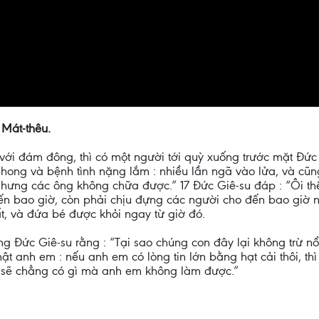
 Mát-thêu.
ới đám đông, thì có một người tới quỳ xuống trước mặt Đức G
nh phong và bệnh tình nặng lắm : nhiều lần ngã vào lửa, và cũ
ưng các ông không chữa được.” 17 Đức Giê-su đáp : “Ôi thế
đến bao giờ, còn phải chịu đựng các người cho đến bao giờ n
t, và đứa bé được khỏi ngay từ giờ đó.
g Đức Giê-su rằng : “Tại sao chúng con đây lại không trừ nổ
ật anh em : nếu anh em có lòng tin lớn bằng hạt cải thôi, th
à sẽ chẳng có gì mà anh em không làm được.”