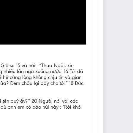
iê-su 15 và nói : “Thưa Ngài, xin
ng nhiều lần ngã xuống nước. 16 Tôi đã
 hệ cứng lòng không chịu tin và gian
ữa? Đem cháu lại đây cho tôi.” 18 Đức
i tên quỷ ấy?” 20 Người nói với các
ì dù anh em có bảo núi này : ‘Rời khỏi