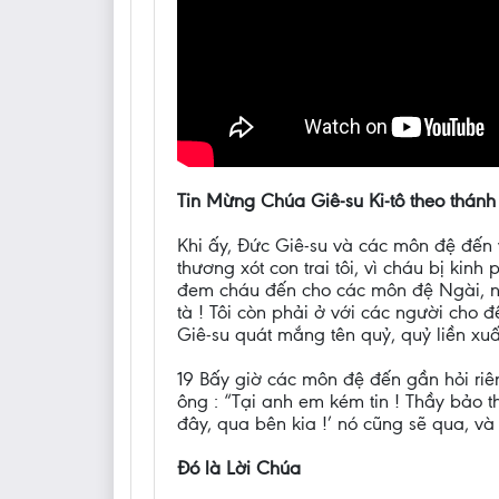
Tin Mừng Chúa Giê-su Ki-tô theo thánh
Khi ấy, Đức Giê-su và các môn đệ đến v
thương xót con trai tôi, vì cháu bị ki
đem cháu đến cho các môn đệ Ngài, nh
tà ! Tôi còn phải ở với các người cho 
Giê-su quát mắng tên quỷ, quỷ liền xuấ
19 Bấy giờ các môn đệ đến gần hỏi riên
ông : “Tại anh em kém tin ! Thầy bảo th
đây, qua bên kia !’ nó cũng sẽ qua, v
Đó là Lời Chúa