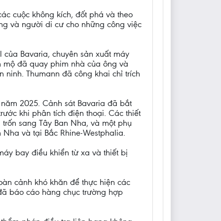
các cuộc không kích, đốt phá và theo
ng và người di cư cho những công việc
hl của Bavaria, chuyên sản xuất máy
yển mộ đã quay phim nhà của ông và
n ninh. Thumann đã công khai chỉ trích
 năm 2025. Cảnh sát Bavaria đã bắt
rước khi phân tích điện thoại. Các thiết
ã trốn sang Tây Ban Nha, và một phụ
n Nha và tại Bắc Rhine-Westphalia.
y bay điều khiển từ xa và thiết bị
oàn cảnh khó khăn để thực hiện các
e đã báo cáo hàng chục trường hợp