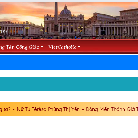
Nam
ng Tấn Công Giáo
VietCatholic
g ta? – Nữ Tu Têrêsa Phùng Thị Yến – Dòng Mến Thánh Giá 