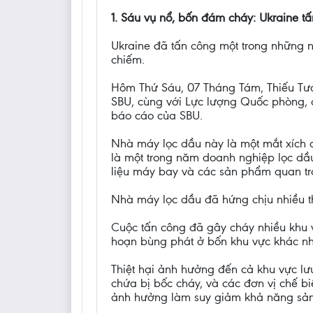
1. Sáu vụ nổ, bốn đám cháy: Ukraine t
Ukraine đã tấn công một trong những 
chiếm.
Hôm Thứ Sáu, 07 Tháng Tám, Thiếu Tướn
SBU, cùng với Lực lượng Quốc phòng, đ
báo cáo của SBU.
Nhà máy lọc dầu này là một mắt xích q
là một trong năm doanh nghiệp lọc dầu
liệu máy bay và các sản phẩm quan tr
Nhà máy lọc dầu đã hứng chịu nhiều th
Cuộc tấn công đã gây cháy nhiều khu v
hoạn bùng phát ở bốn khu vực khác n
Thiệt hại ảnh hưởng đến cả khu vực lưu
chứa bị bốc cháy, và các đơn vị chế bi
ảnh hưởng làm suy giảm khả năng sản x