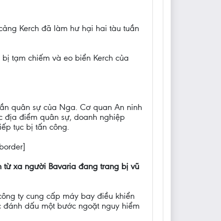
cảng Kerch đã làm hư hại hai tàu tuần
 bị tạm chiếm và eo biển Kerch của
 cần quân sự của Nga. Cơ quan An ninh
các địa điểm quân sự, doanh nghiệp
ếp tục bị tấn công.
 border]
từ xa người Bavaria đang trang bị vũ
công ty cung cấp máy bay điều khiển
iệc đánh dấu một bước ngoặt nguy hiểm