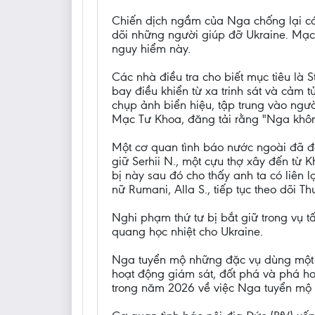
Chiến dịch ngầm của Nga chống lại các
dõi những người giúp đỡ Ukraine. Mạc
nguy hiểm này.
Các nhà điều tra cho biết mục tiêu là
bay điều khiển từ xa trinh sát và cảm
chụp ảnh biển hiệu, tập trung vào ngư
Mạc Tư Khoa, đăng tải rằng "Nga khôn
Một cơ quan tình báo nước ngoài đã đ
giữ Serhii N., một cựu thợ xây đến từ K
bị này sau đó cho thấy anh ta có liên
nữ Rumani, Alla S., tiếp tục theo dõi 
Nghi phạm thứ tư bị bắt giữ trong vụ 
quang học nhiệt cho Ukraine.
Nga tuyển mộ những đặc vụ dùng một l
hoạt động giám sát, đốt phá và phá ho
trong năm 2026 về việc Nga tuyển mộ 