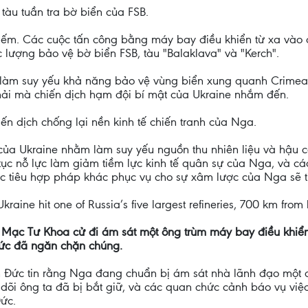
àu tuần tra bờ biển của FSB.
hiếm. Các cuộc tấn công bằng máy bay điều khiển từ xa vào 
c lượng bảo vệ bờ biển FSB, tàu "Balaklava" và "Kerch".
B làm suy yếu khả năng bảo vệ vùng biển xung quanh Crimea
ải mà chiến dịch hạm đội bí mật của Ukraine nhắm đến.
ến dịch chống lại nền kinh tế chiến tranh của Nga.
 của Ukraine nhằm làm suy yếu nguồn thu nhiên liệu và hậu
ên tục nỗ lực làm giảm tiềm lực kinh tế quân sự của Nga, và 
c tiêu hợp pháp khác phục vụ cho sự xâm lược của Nga sẽ ti
Ukraine hit one of Russia’s five largest refineries, 700 km from
 Mạc Tư Khoa cử đi ám sát một ông trùm máy bay điều khiển 
Đức đã ngăn chặn chúng.
nh Đức tin rằng Nga đang chuẩn bị ám sát nhà lãnh đạo một 
 dõi ông ta đã bị bắt giữ, và các quan chức cảnh báo vụ v
ức.