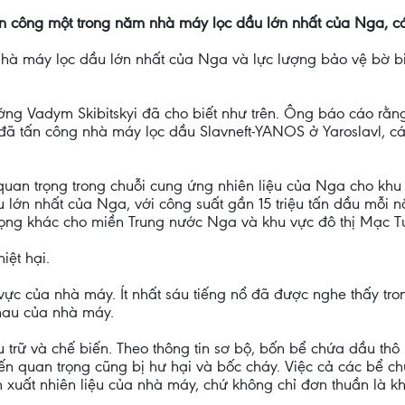
ấn công một trong năm nhà máy lọc dầu lớn nhất của Nga, cá
nhà máy lọc dầu lớn nhất của Nga và lực lượng bảo vệ bờ b
g Vadym Skibitskyi đã cho biết như trên. Ông báo cáo rằng 
ã tấn công nhà máy lọc dầu Slavneft-YANOS ở Yaroslavl, cá
uan trọng trong chuỗi cung ứng nhiên liệu của Nga cho khu 
 lớn nhất của Nga, với công suất gần 15 triệu tấn dầu mỗi n
ọng khác cho miền Trung nước Nga và khu vực đô thị Mạc T
iệt hại.
ực của nhà máy. Ít nhất sáu tiếng nổ đã được nghe thấy tro
hau của nhà máy.
 trữ và chế biến. Theo thông tin sơ bộ, bốn bể chứa dầu thô 
ến quan trọng cũng bị hư hại và bốc cháy. Việc cả các bể ch
uất nhiên liệu của nhà máy, chứ không chỉ đơn thuần là kh