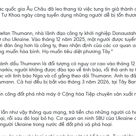
 quốc gia Âu Châu đã leo thang từ việc tung tin giả thành 
 Tư Khoa ngày càng tuyển dụng những người dễ bị tổn thươ
 Stefan Thumann, nhà lãnh đạo công ty khởi nghiệp Donausta
 tử cho Ukraine. Vào tháng 12 năm 2025, một người được tu
ời đàn ông hơn là công ty, theo nhận định của các cơ quan a
g muốn hòa bình. Họ muốn tiêu diệt phương Tây."
ánh dấu Thumann là đối tượng có nguy cơ cao vào tháng 12
harkiv, người không được đào tạo về tình báo, rồi thả anh ta t
 lạc với tình báo Nga và cố gắng theo dõi Thumann. Anh ta đ
Thumann. Cả hai đều bị bắt vào tháng 3 năm 2026, tại Tây Ba
tấn công đốt phá nhà máy ở Cộng hòa Tiệp chuyên sản xuất má
ần như vậy thông qua mạng, trả tiền cho những người có h
ại, rồi sau đó loại bỏ họ. Cơ quan an ninh SBU của Ukrain
người Ukraine trong nước để đốt phá và phá hoại.