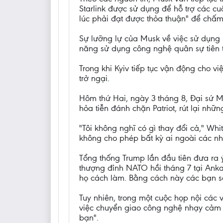
Starlink được sử dụng để hỗ trợ các c
lúc phải đạt được thỏa thuận" để chấm
Sự lưỡng lự của Musk về việc sử dụng 
năng sử dụng công nghệ quân sự tiên t
Trong khi Kyiv tiếp tục vận động cho 
trở ngại.
Hôm thứ Hai, ngày 3 tháng 8, Đại sứ 
hỏa tiễn đánh chặn Patriot, rút lại nh
"Tôi không nghĩ có gì thay đổi cả," Whit
không cho phép bất kỳ ai ngoài các nh
Tổng thống Trump lần đầu tiên đưa ra 
thượng đỉnh NATO hồi tháng 7 tại Ankar
họ cách làm. Bằng cách này các bạn sẽ
Tuy nhiên, trong một cuộc họp nội các 
việc chuyển giao công nghệ nhạy cảm n
bạn".