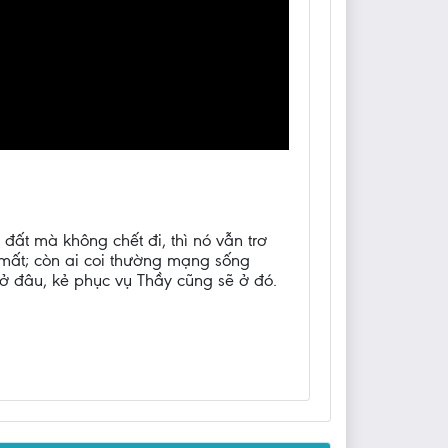
đất mà không chết đi, thì nó vẫn trơ
ẽ mất; còn ai coi thường mạng sống
y ở đâu, kẻ phục vụ Thầy cũng sẽ ở đó.