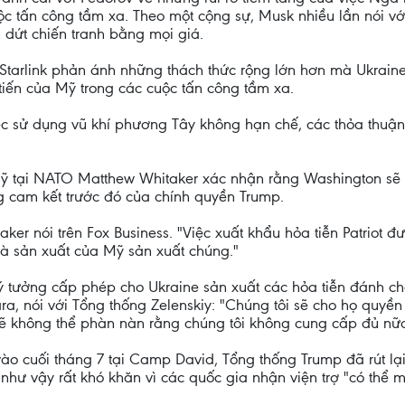
uộc tấn công tầm xa. Theo một cộng sự, Musk nhiều lần nói v
 dứt chiến tranh bằng mọi giá.
Starlink phản ánh những thách thức rộng lớn hơn mà Ukrain
iến của Mỹ trong các cuộc tấn công tầm xa.
việc sử dụng vũ khí phương Tây không hạn chế, các thỏa thuậ
Mỹ tại NATO Matthew Whitaker xác nhận rằng Washington sẽ 
ững cam kết trước đó của chính quyền Trump.
aker nói trên Fox Business. "Việc xuất khẩu hỏa tiễn Patriot đ
à sản xuất của Mỹ sản xuất chúng."
ý tưởng cấp phép cho Ukraine sản xuất các hỏa tiễn đánh ch
a, nói với Tổng thống Zelenskiy: "Chúng tôi sẽ cho họ quyền s
 không thể phàn nàn rằng chúng tôi không cung cấp đủ nữa.
vào cuối tháng 7 tại Camp David, Tổng thống Trump đã rút lạ
hư vậy rất khó khăn vì các quốc gia nhận viện trợ "có thể m