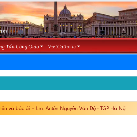
Nam
ng Tấn Công Giáo
VietCatholic
ến và bác ái – Lm. Antôn Nguyễn Văn Độ - TGP Hà Nội