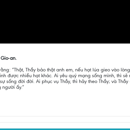
 Gio-an.
rằng: “Thật, Thầy bảo thật anh em, nếu hạt lúa gieo vào lòng 
 sinh được nhiều hạt khác. Ai yêu quý mạng sống mình, thì s
 sự sống đời đời. Ai phục vụ Thầy, thì hãy theo Thầy; và Thầ
 người ấy.”