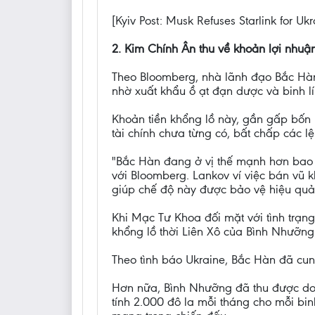
[Kyiv Post: Musk Refuses Starlink for Ukr
2. Kim Chính Ân thu về khoản lợi nhuận
Theo Bloomberg, nhà lãnh đạo Bắc Hàn 
nhờ xuất khẩu ồ ạt đạn dược và binh lí
Khoản tiền khổng lồ này, gần gấp bốn
tài chính chưa từng có, bất chấp các 
"Bắc Hàn đang ở vị thế mạnh hơn bao 
với Bloomberg. Lankov ví việc bán vũ 
giúp chế độ này được bảo vệ hiệu quả
Khi Mạc Tư Khoa đối mặt với tình trạn
khổng lồ thời Liên Xô của Bình Nhưỡng 
Theo tình báo Ukraine, Bắc Hàn đã cu
Hơn nữa, Bình Nhưỡng đã thu được do
tính 2.000 đô la mỗi tháng cho mỗi bin