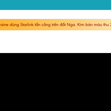
aine dùng Starlink tấn công trên đất Nga. Kim bán máu thu 