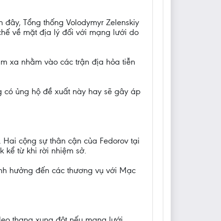
ần đây, Tổng thống Volodymyr Zelenskiy
hế về mặt địa lý đối với mạng lưới do
ầm xa nhằm vào các trận địa hỏa tiễn
ng có ủng hộ đề xuất này hay sẽ gây áp
Hai cộng sự thân cận của Fedorov tại
 kể từ khi rời nhiệm sở.
 ảnh hưởng đến các thương vụ với Mạc
a leo thang xung đột nếu mạng lưới