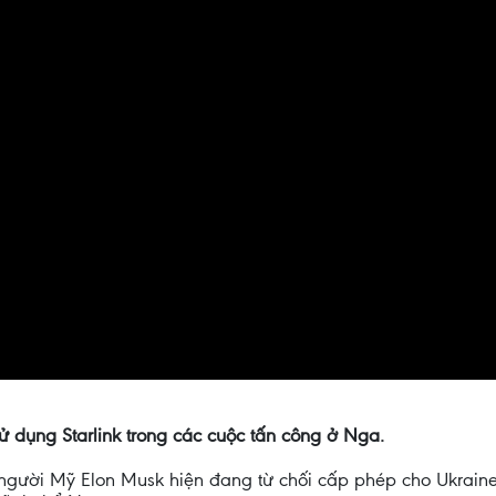
ử dụng Starlink trong các cuộc tấn công ở Nga.
ệ người Mỹ Elon Musk hiện đang từ chối cấp phép cho Ukraine