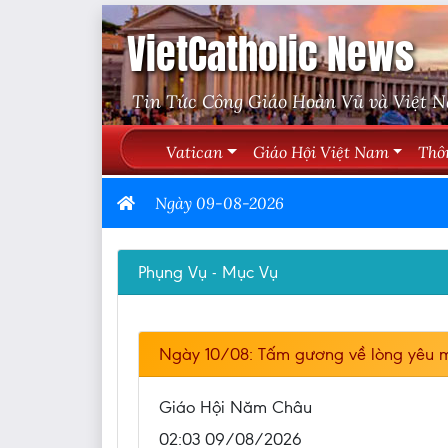
VietCatholic News
Tin Tức Công Giáo Hoàn Vũ và Việt 
Vatican
Giáo Hội Việt Nam
Thô
Ngày 09-08-2026
Phụng Vụ - Mục Vụ
Ngày 10/08: Tấm gương về lòng yêu m
Giáo Hội Năm Châu
02:03 09/08/2026