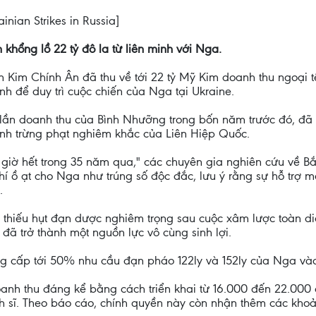
ainian Strikes in Russia]
 khổng lồ 22 tỷ đô la từ liên minh với Nga.
Kim Chính Ân đã thu về tới 22 tỷ Mỹ Kim doanh thu ngoại t
nh để duy trì cuộc chiến của Nga tại Ukraine.
 lần doanh thu của Bình Nhưỡng trong bốn năm trước đó, đã
lệnh trừng phạt nghiêm khắc của Liên Hiệp Quốc.
giờ hết trong 35 năm qua," các chuyên gia nghiên cứu về B
khí ồ ạt cho Nga như trúng số độc đắc, lưu ý rằng sự hỗ trợ
.
g thiếu hụt đạn dược nghiêm trọng sau cuộc xâm lược toàn di
đã trở thành một nguồn lực vô cùng sinh lợi.
ng cấp tới 50% nhu cầu đạn pháo 122ly và 152ly của Nga và
anh thu đáng kể bằng cách triển khai từ 16.000 đến 22.00
h sĩ. Theo báo cáo, chính quyền này còn nhận thêm các khoản