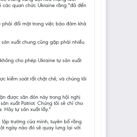
ới các quan chức Ukraine rằng "đã đến
e phải đối mặt trong việc bảo đảm khả
n sản xuất chung cũng gặp phải nhiều
không cho phép Ukraine tự sản xuất
ược kiểm soát rất chặt chẽ, và chúng tôi
ặn được săn đón này trong hội nghị
ản xuất Patriot. Chúng tôi sẽ chỉ cho
 Hãy tự sản xuất lấy."
i lập trường của mình, tuyên bố rằng
ột ngày nào đó sẽ quay lưng lại với