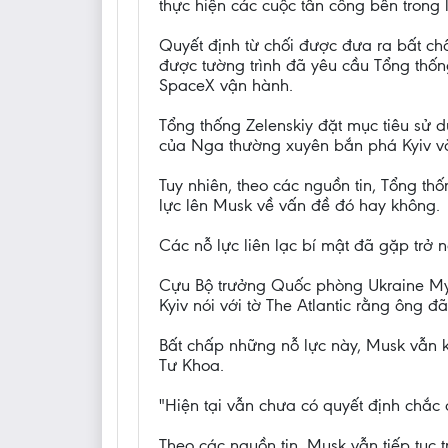
thực hiện các cuộc tấn công bên trong 
Quyết định từ chối được đưa ra bất chấ
được tường trình đã yêu cầu Tổng thốn
SpaceX vận hành.
Tổng thống Zelenskiy đặt mục tiêu sử 
của Nga thường xuyên bắn phá Kyiv và
Tuy nhiên, theo các nguồn tin, Tổng th
lực lên Musk về vấn đề đó hay không.
Các nỗ lực liên lạc bí mật đã gặp trở n
Cựu Bộ trưởng Quốc phòng Ukraine Myk
Kyiv nói với tờ The Atlantic rằng ông đ
Bất chấp những nỗ lực này, Musk vẫn 
Tư Khoa.
"Hiện tại vẫn chưa có quyết định chắc
Theo các nguồn tin, Musk vẫn tiếp tục 