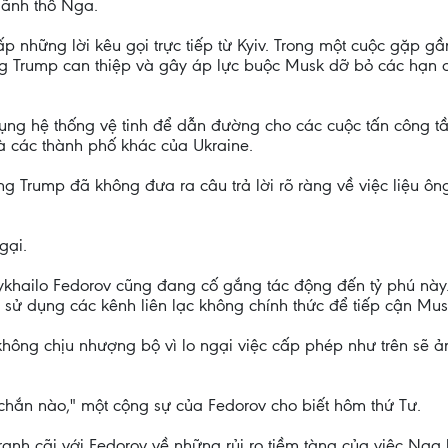
lãnh thổ Nga.
p những lời kêu gọi trực tiếp từ Kyiv. Trong một cuộc gặp g
g Trump can thiệp và gây áp lực buộc Musk dỡ bỏ các hạn c
dụng hệ thống vệ tinh để dẫn đường cho các cuộc tấn công t
 các thành phố khác của Ukraine.
ống Trump đã không đưa ra câu trả lời rõ ràng về việc liệu ô
gại.
hailo Fedorov cũng đang cố gắng tác động đến tỷ phú này. 
ã sử dụng các kênh liên lạc không chính thức để tiếp cận Musk
không chịu nhượng bộ vì lo ngại việc cấp phép như trên sẽ
 chắn nào," một cộng sự của Fedorov cho biết hôm thứ Tư.
tranh cãi với Fedorov về những rủi ro tiềm tàng của việc Ng