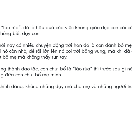
à “lão rùa”, đó là hậu quả của việc không giáo dục con cái c
hông biết dạy con...
thời nay có nhiều chuyện động trời hơn đó là con đánh bố mẹ
nó còn nhỏ, để rồi lớn lên nó coi trời bằng vung, mà khi đã c
ết bố mẹ mà không thấy run tay.
ũng thành đạo tặc, con chửi bố là “lão rùa” thì trước sau gì 
ng đứa con chửi bố mẹ mình...
à chính đáng, không những dạy mà cha mẹ và những người tr