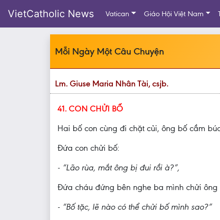
VietCatholic News
Vatican
Giáo Hội Việt Nam
Mỗi Ngày Một Câu Chuyện
Lm. Giuse Maria Nhân Tài, csjb.
41. CON CHỬI BỐ
Hai bố con cùng đi chặt củi, ông bố cầm bú
Đứa con chửi bố:
- “Lão rùa, mắt ông bị đui rồi à?”,
Đứa cháu đứng bên nghe ba mình chửi ông nội
- “Bố tặc, lẽ nào có thể chửi bố mình sao?”