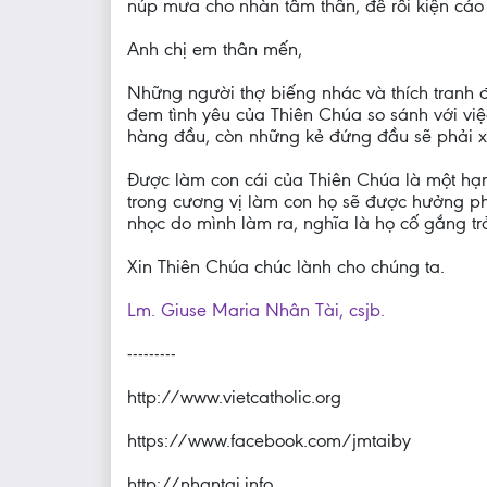
núp mưa cho nhàn tấm thân, để rồi kiện cáo
Anh chị em thân mến,
Những người thợ biếng nhác và thích tranh 
đem tình yêu của Thiên Chúa so sánh với việ
hàng đầu, còn những kẻ đứng đầu sẽ phải x
Được làm con cái của Thiên Chúa là một hạn
trong cương vị làm con họ sẽ được hưởng p
nhọc do mình làm ra, nghĩa là họ cố gắng tr
Xin Thiên Chúa chúc lành cho chúng ta.
Lm. Giuse Maria Nhân Tài, csjb.
---------
http://www.vietcatholic.org
https://www.facebook.com/jmtaiby
http://nhantai.info