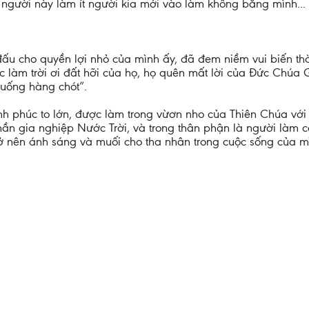
 người này làm ít người kia mới vào làm không bằng mình...
đấu cho quyền lợi nhỏ của mình ấy, đã đem niềm vui biến t
c làm trời ơi đất hỡi của họ, họ quên mất lời của Đức Chúa
uống hàng chót”.
h phúc to lớn, được làm trong vừơn nho của Thiên Chúa với
hần gia nghiệp Nước Trời, và trong thân phận là người làm
ở nên ánh sáng và muối cho tha nhân trong cuộc sống của mì