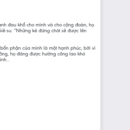
hành đau khổ cho mình và cho cộng đoàn, họ
 Giê-su: “Những kẻ đứng chót sẽ được lên
 bổn phận của mình là một hạnh phúc, bởi vì
 công, họ đáng được hưởng công lao khó
nh...