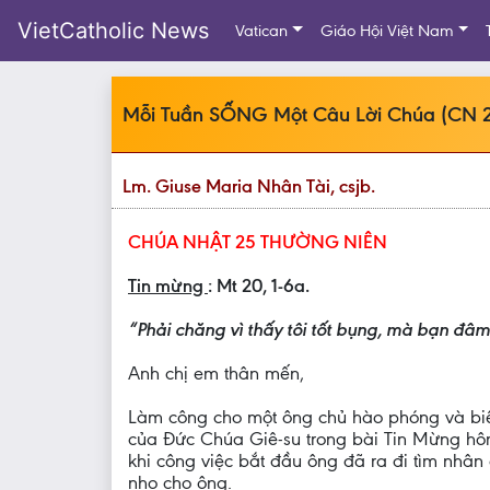
VietCatholic News
Vatican
Giáo Hội Việt Nam
Mỗi Tuần SỐNG Một Câu Lời Chúa (CN 
Lm. Giuse Maria Nhân Tài, csjb.
CHÚA NHẬT 25 THƯỜNG NIÊN
Tin mừng
: Mt 20, 1-6a.
“Phải chăng vì thấy tôi tốt bụng, mà bạn đâm
Anh chị em thân mến,
Làm công cho một ông chủ hào phóng và biết
của Đức Chúa Giê-su trong bài Tin Mừng hôm
khi công việc bắt đầu ông đã ra đi tìm nhân
nho cho ông.