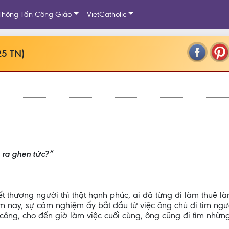
Thông Tấn Công Giáo
VietCatholic
25 TN)
 ra ghen tức?”
 thương người thì thật hạnh phúc, ai đã từng đi làm thuê
 nay, sự cảm nghiệm ấy bắt đầu từ việc ông chủ đi tìm ngườ
 công, cho đến giờ làm việc cuối cùng, ông cũng đi tìm nhữ