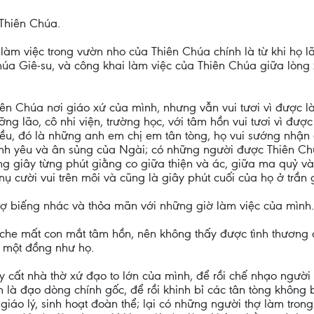
Thiên Chúa.
 làm việc trong vườn nho của Thiên Chúa chính là từ khi họ l
a Giê-su, và công khai làm việc của Thiên Chúa giữa lòng 
iên Chúa nơi giáo xứ của mình, nhưng vẫn vui tươi vì được l
ng lão, cô nhi viện, trường học, với tâm hồn vui tươi vì đượ
ều, đó là những anh em chị em tân tòng, họ vui sướng nhận 
tình yêu và ân sủng của Ngài; có những người được Thiên C
từng giây từng phút giằng co giữa thiện và ác, giữa ma quỷ v
 cười vui trên môi và cũng là giây phút cuối của họ ở trần g
thợ biếng nhác và thỏa mãn với những giờ làm việc của mình.
che mất con mắt tâm hồn, nên không thấy được tình thương 
g một đồng như họ.
 cất nhà thờ xứ đạo to lớn của mình, để rồi chế nhạo người 
là đạo dòng chính gốc, để rồi khinh bỉ các tân tòng không b
 giáo lý, sinh hoạt đoàn thể; lại có những người thợ làm tro