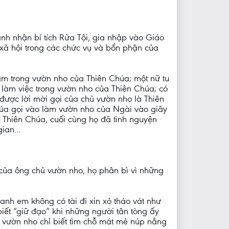
ãnh nhận bí tích Rửa Tội, gia nhập vào Giáo
xã hội trong các chức vụ và bổn phận của
àm trong vườn nho của Thiên Chúa; một nữ tu
c làm việc trong vườn nho của Thiên Chúa; có
được lời mời gọi của chủ vườn nho là Thiên
húa gọi vào làm vườn nho của Ngài vào giây
à Thiên Chúa, cuối cùng họ đã tình nguyện
ian...
của ông chủ vườn nho, họ phân bì vì những
anh em không có tài đi xin xỏ tháo vát như
iết “giữ đạo” khi những người tân tòng ấy
ng vườn nho chỉ biết tìm chỗ mát mẻ núp nắng