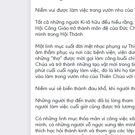
Niềm vui được làm việc trong vườn nho của 
Tất cả những người Ki-tô hữu đều hiểu rằng,
Hội Công Giáo trở thành môn đệ của Đức Chú
mình trong Hội Thánh.
Một linh mục suốt đời mệt nhọc phụng sự Th
âm thầm phục vụ nơi các bệnh viện, viện dưỡ
những “thợ” được mời gọi làm công buổi chi
Chúa và trở thành những tạo vật mới trong 
phút cuối cuối ngày làm việc, đó là khi họ 
vào làm trong vườn nho của Thiên Chúa với nụ
Niềm vui sẽ biến thành đau khổ, khi người 
Những người thợ đến trước đã bị lòng tham 
người làm việc cuối giờ cũng được trả lươn
Có những linh mục thỏa mãn vì công việc xây
mình; có những người vỗ ngực xưng tên mình 
thích học hỏi thánh kinh và tham gia các lớp