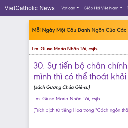
VietCatholic News
Vatican
Giáo Hội Việt Nam
Mỗi Ngày Một Câu Danh Ngôn Của Các
Lm. Giuse Maria Nhân Tài, csjb.
30. Sự tiến bộ chân chín
mình thì có thể thoát khỏ
(sách Gương Chúa Giê-su)
Lm. Giuse Maria Nhân Tài, csjb.
(Trích dịch từ tiếng Hoa trong "Cách ngôn th
-----------