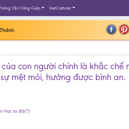
Thông Tấn Công Giáo
VietCatholic
 Thánh
h của con người chính là khắc chế
i sự mệt mỏi, hưởng được bình an.
ần học tu đức")