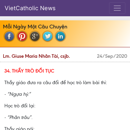
VietCatholic News
Mỗi Ngày Một Câu Chuyện
Lm. Giuse Maria Nhân Tài, csjb.
24/Sep/2020
34. THẦY TRÒ ĐỐI TỤC
Thầy giáo đưa ra câu đối để học trò làm bài thi:
- “Ngựa hý.”
Học trò đối lại:
- “Phân trâu”.
Thầy giáo nói: