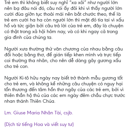
Trẻ em thì không biết suy nghĩ “xa xôi” như người lớn
nên bạ đâu nói đó, câu nói ấy đôi khi vì thấy người lớn
cười đùa giỡn tục thoải mái nên bắt chước theo, thế là
trẻ em cười ha ha còn người lớn thì mặt đỏ tía tai vì xấu
hổ và tức giận bởi câu trả lời của trẻ em, đây là chuyện
có thật trong xã hội hôm nay, và có khi ngay cả trong
gia đình của chúng ta.
Người xưa thường thử văn chương của nhau bằng câu
đối hoặc bằng thơ, để gián tiếp khen mình và trực tiếp
coi thường tha nhân, cho nên dễ dàng gây gương xấu
cho trẻ con.
Người Ki-tô hữu ngày nay biết trở thành mẫu gương tốt
cho trẻ em, và không kể những câu chuyện có nguy hại
tổn thương đến tâm hồn thơ ngây của các trẻ em, bởi vì
thiên thần hộ thủ của các em ngày đêm chầu chực trước
nhan thánh Thiên Chúa.
Lm. Giuse Maria Nhân Tài, csjb.
(Dịch từ tiếng Hoa và viết suy tư)