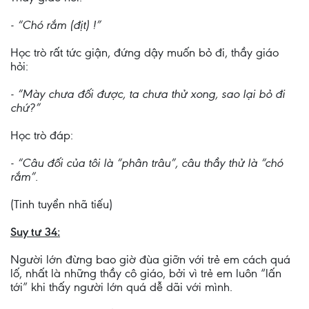
- “Chó rắm (địt) !”
Học trò rất tức giận, đứng dậy muốn bỏ đi, thầy giáo
hỏi:
- “Mày chưa đối được, ta chưa thử xong, sao lại bỏ đi
chứ?”
Học trò đáp:
- “Câu đối của tôi là “phân trâu”, câu thầy thử là “chó
rắm”.
(Tinh tuyển nhã tiếu)
Suy tư 34:
Người lớn đừng bao giờ đùa giỡn với trẻ em cách quá
lố, nhất là những thầy cô giáo, bởi vì trẻ em luôn “lấn
tới” khi thấy người lớn quá dễ dãi với mình.