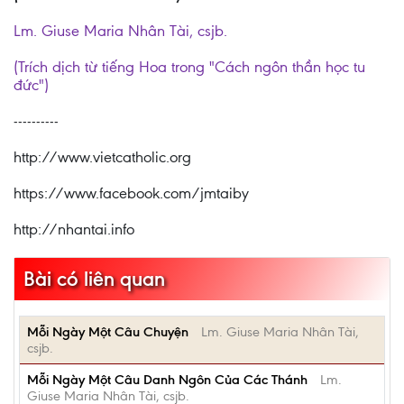
Lm. Giuse Maria Nhân Tài, csjb.
(Trích dịch từ tiếng Hoa trong "Cách ngôn thần học tu
đức")
----------
http://www.vietcatholic.org
https://www.facebook.com/jmtaiby
http://nhantai.info
Bài có liên quan
Mỗi Ngày Một Câu Chuyện
Lm. Giuse Maria Nhân Tài,
csjb.
Mỗi Ngày Một Câu Danh Ngôn Của Các Thánh
Lm.
Giuse Maria Nhân Tài, csjb.