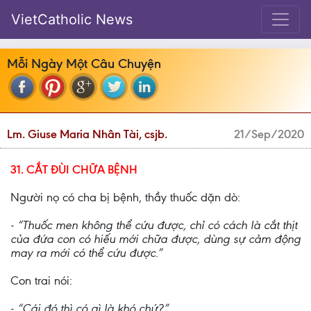
VietCatholic News
Mỗi Ngày Một Câu Chuyện
Lm. Giuse Maria Nhân Tài, csjb.
21/Sep/2020
31. CẮT ĐÙI CHỮA BỆNH
Người nọ có cha bị bệnh, thầy thuốc dặn dò:
- “Thuốc men không thể cứu được, chỉ có cách là cắt thịt
của đứa con có hiếu mới chữa được, dùng sự cảm động
may ra mới có thể cứu được.”
Con trai nói:
- “Cái đó thì có gì là khó chứ?”