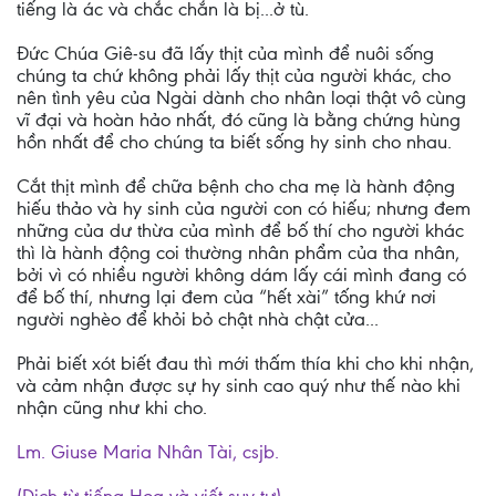
tiếng là ác và chắc chắn là bị...ở tù.
Đức Chúa Giê-su đã lấy thịt của mình để nuôi sống
chúng ta chứ không phải lấy thịt của người khác, cho
nên tình yêu của Ngài dành cho nhân loại thật vô cùng
vĩ đại và hoàn hảo nhất, đó cũng là bằng chứng hùng
hồn nhất để cho chúng ta biết sống hy sinh cho nhau.
Cắt thịt mình để chữa bệnh cho cha mẹ là hành động
hiếu thảo và hy sinh của người con có hiếu; nhưng đem
những của dư thừa của mình để bố thí cho người khác
thì là hành động coi thường nhân phẩm của tha nhân,
bởi vì có nhiều người không dám lấy cái mình đang có
để bố thí, nhưng lại đem của “hết xài” tống khứ nơi
người nghèo để khỏi bỏ chật nhà chật cửa...
Phải biết xót biết đau thì mới thấm thía khi cho khi nhận,
và cảm nhận được sự hy sinh cao quý như thế nào khi
nhận cũng như khi cho.
Lm. Giuse Maria Nhân Tài, csjb.