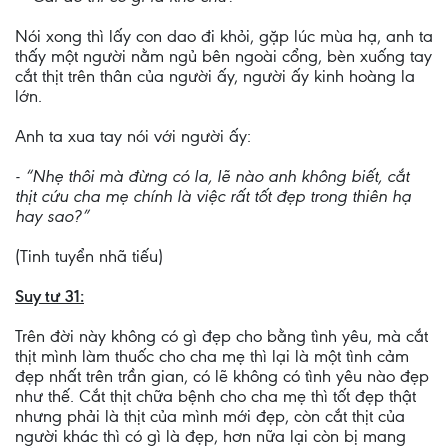
Nói xong thì lấy con dao đi khỏi, gặp lúc mùa hạ, anh ta
thấy một người nằm ngủ bên ngoài cổng, bèn xuống tay
cắt thịt trên thân của người ấy, người ấy kinh hoàng la
lớn.
Anh ta xua tay nói với người ấy:
- “Nhẹ thôi mà đừng có la, lẽ nào anh không biết, cắt
thịt cứu cha mẹ chính là việc rất tốt đẹp trong thiên hạ
hay sao?”
(Tinh tuyển nhã tiếu)
Suy tư 31:
Trên đời này không có gì đẹp cho bằng tình yêu, mà cắt
thịt mình làm thuốc cho cha mẹ thì lại là một tình cảm
đẹp nhất trên trần gian, có lẽ không có tình yêu nào đẹp
như thế. Cắt thịt chữa bệnh cho cha mẹ thì tốt đẹp thật
nhưng phải là thịt của mình mới đẹp, còn cắt thịt của
người khác thì có gì là đẹp, hơn nữa lại còn bị mang