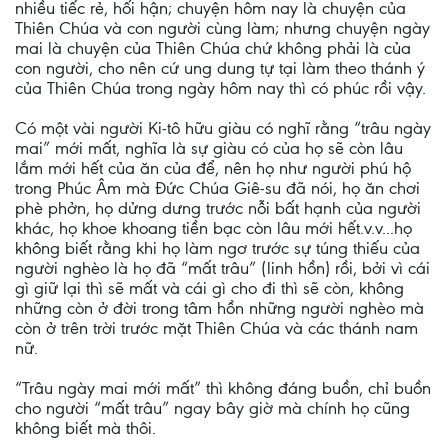
nhiều tiếc rẻ, hối hận; chuyện hôm nay là chuyện của
Thiên Chúa và con người cùng làm; nhưng chuyện ngày
mai là chuyện của Thiên Chúa chứ không phải là của
con người, cho nên cứ ung dung tự tại làm theo thánh ý
của Thiên Chúa trong ngày hôm nay thì có phúc rồi vậy.
Có một vài người Ki-tô hữu giàu có nghĩ rằng “trâu ngày
mai” mới mất, nghĩa là sự giàu có của họ sẽ còn lâu
lắm mới hết của ăn của để, nên họ như người phú hộ
trong Phúc Âm mà Đức Chúa Giê-su đã nói, họ ăn chơi
phè phởn, họ dửng dưng trước nỗi bất hạnh của người
khác, họ khoe khoang tiền bạc còn lâu mới hết.v.v...họ
không biết rằng khi họ làm ngơ trước sự túng thiếu của
người nghèo là họ đã “mất trâu” (linh hồn) rồi, bởi vì cái
gì giữ lại thì sẽ mất và cái gì cho đi thì sẽ còn, không
những còn ở đời trong tâm hồn những người nghèo mà
còn ở trên trời trước mặt Thiên Chúa và các thánh nam
nữ.
“Trâu ngày mai mới mất” thì không đáng buồn, chỉ buồn
cho người “mất trâu” ngay bây giờ mà chính họ cũng
không biết mà thôi.