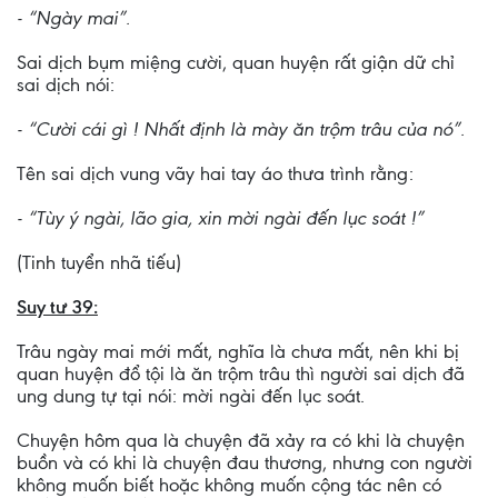
- “Ngày mai”.
Sai dịch bụm miệng cười, quan huyện rất giận dữ chỉ
sai dịch nói:
- “Cười cái gì ! Nhất định là mày ăn trộm trâu của nó”.
Tên sai dịch vung vãy hai tay áo thưa trình rằng:
- “Tùy ý ngài, lão gia, xin mời ngài đến lục soát !”
(Tinh tuyển nhã tiếu)
Suy tư 39:
Trâu ngày mai mới mất, nghĩa là chưa mất, nên khi bị
quan huyện đổ tội là ăn trộm trâu thì người sai dịch đã
ung dung tự tại nói: mời ngài đến lục soát.
Chuyện hôm qua là chuyện đã xảy ra có khi là chuyện
buồn và có khi là chuyện đau thương, nhưng con người
không muốn biết hoặc không muốn cộng tác nên có