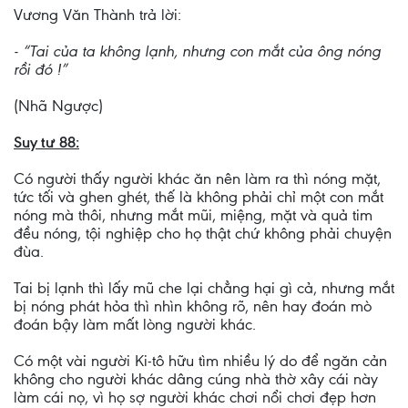
Vương Văn Thành trả lời:
- “Tai của ta không lạnh, nhưng con mắt của ông nóng
rồi đó !”
(Nhã Ngược)
Suy tư 88:
Có người thấy người khác ăn nên làm ra thì nóng mặt,
tức tối và ghen ghét, thế là không phải chỉ một con mắt
nóng mà thôi, nhưng mắt mũi, miệng, mặt và quả tim
đều nóng, tội nghiệp cho họ thật chứ không phải chuyện
đùa.
Tai bị lạnh thì lấy mũ che lại chẳng hại gì cả, nhưng mắt
bị nóng phát hỏa thì nhìn không rõ, nên hay đoán mò
đoán bậy làm mất lòng người khác.
Có một vài người Ki-tô hữu tìm nhiều lý do để ngăn cản
không cho người khác dâng cúng nhà thờ xây cái này
làm cái nọ, vì họ sợ người khác chơi nổi chơi đẹp hơn