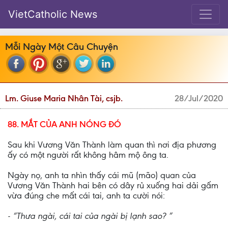
VietCatholic News
Mỗi Ngày Một Câu Chuyện
Lm. Giuse Maria Nhân Tài, csjb.
28/Jul/2020
88. MẮT CỦA ANH NÓNG ĐÓ
Sau khi Vương Văn Thành làm quan thì nơi địa phương
ấy có một người rất không hâm mộ ông ta.
Ngày nọ, anh ta nhìn thấy cái mũ (mão) quan của
Vương Văn Thành hai bên có dây rủ xuống hai dải gấm
vừa đúng che mất cái tai, anh ta cười nói:
- “Thưa ngài, cái tai của ngài bị lạnh sao? ”