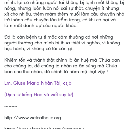
mình; lại có những người tai không bị lạnh mắt không bị
nóng, nhưng luôn luôn nói sai sự thật, chuyện ít nhưng
xít cho nhiều, thêm mắm thêm muối làm câu chuyện nhỏ
trở thành câu chuyện lớn trầm trọng, có khi có hại và
làm mất danh dự của người khác...
Đó là căn bệnh tự ti mặc cảm thường có nơi những
người thường cho mình bị thua thiệt vì nghèo, vì không
học hành, vì không có tài cán gì...
Khiêm tốn và thành thật chính là ân huệ mà Chúa ban
cho chúng ta, để chúng ta nhận ra ân sủng mà Chúa
ban cho tha nhân, đó chính là hâm mộ thật vậy !
Lm. Giuse Maria Nhân Tài, csjb.
(Dịch từ tiếng Hoa và viết suy tư)
---------
http://www.vietcatholic.org