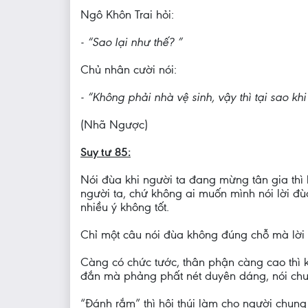
Ngô Khôn Trai hỏi:
- “Sao lại như thế? ”
Chủ nhân cười nói:
- “Không phải nhà vệ sinh, vậy thì tại sao k
(Nhã Ngược)
Suy tư 85:
Nói đùa khi người ta đang mừng tân gia thì 
người ta, chứ không ai muốn mình nói lời đùa
nhiều ý không tốt.
Chỉ một câu nói đùa không đúng chỗ mà lời 
Càng có chức tước, thân phận càng cao thì 
đắn mà phảng phất nét duyên dáng, nói chuyệ
“Đánh rắm” thì hôi thúi làm cho người chun