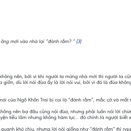
hi ông mới vào nhà lại “đánh rắm? ”
(3)
không nên, bởi vì khi người ta mừng nhà mới thì người ta c
 giỡn, dù lời nói đùa ấy là lời nói vui, bởi vì đó là đùa khô
nói của Ngô Khôn Trai bị coi là “đánh rắm”, mắc cở và mất
không nên bạ đâu cũng nói đùa, nhưng phải luôn nói lời chừn
n tiếu lâm nhưng không hàm tục... đó chính là người biết x
g quanh khó chịu, nhưng lời nói giống như “đánh rắm” thì n