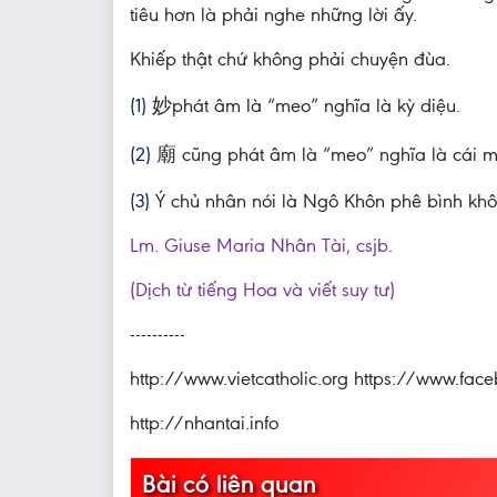
tiêu hơn là phải nghe những lời ấy.
Khiếp thật chứ không phải chuyện đùa.
(1)
妙phát âm là “meo” nghĩa là kỳ diệu.
(2)
廟 cũng phát âm là “meo” nghĩa là cái m
(3)
Ý chủ nhân nói là Ngô Khôn phê bình khôn
Lm. Giuse Maria Nhân Tài, csjb.
(Dịch từ tiếng Hoa và viết suy tư)
----------
http://www.vietcatholic.org https://www.fa
http://nhantai.info
Bài có liên quan