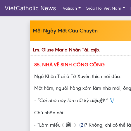
VietCatholic News
Vatican
Giáo Hội Việt Nam
Mỗi Ngày Một Câu Chuyện
Lm. Giuse Maria Nhân Tài, csjb.
85. NHÀ VỆ SINH CÔNG CỘNG
Ngô Khôn Trai ở Tứ Xuyên thích nói đùa.
Một hôm, người hàng xóm làm nhà mới, ông 
- “Cái nhà này làm rất kỳ diệu妙.”
(1)
Chủ nhân nói:
- “Làm miếu﹝廟 ﹞
(2)
? Không, chỉ có thể l