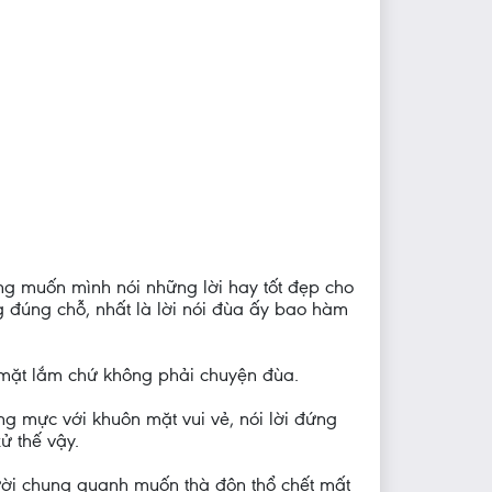
ũng muốn mình nói những lời hay tốt đẹp cho
ng đúng chỗ, nhất là lời nói đùa ấy bao hàm
 mặt lắm chứ không phải chuyện đùa.
g mực với khuôn mặt vui vẻ, nói lời đứng
ử thế vậy.
gười chung quanh muốn thà độn thổ chết mất