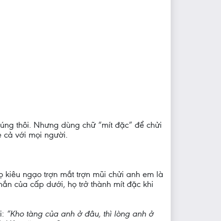
 đúng thôi. Nhưng dùng chữ “mít đặc” để chửi
ẻ cả với mọi người.
 kiêu ngạo trợn mắt trợn mũi chửi anh em là
hắn của cấp dưới, họ trở thành mít đặc khi
i:
“Kho tàng của anh ở đâu, thì lòng anh ở