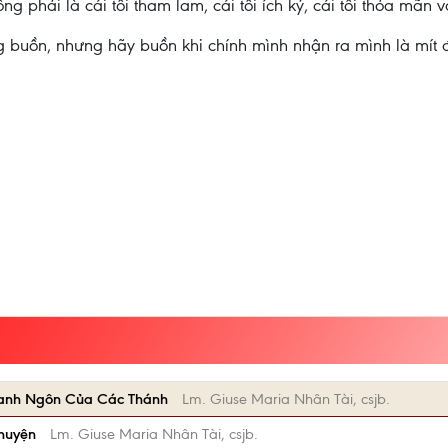
g phải là cái tôi tham lam, cái tôi ích kỷ, cái tôi thỏa mãn 
ng buồn, nhưng hãy buồn khi chính mình nhận ra mình là mít
anh Ngôn Của Các Thánh
Lm. Giuse Maria Nhân Tài, csjb.
Chuyện
Lm. Giuse Maria Nhân Tài, csjb.