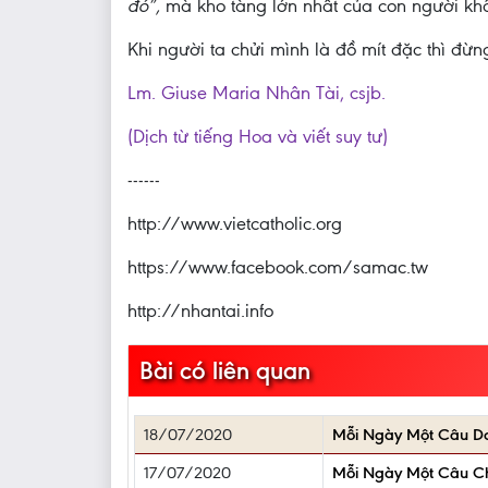
đó”,
mà kho tàng lớn nhất của con người khôn
Khi người ta chửi mình là đồ mít đặc thì đừ
Lm. Giuse Maria Nhân Tài, csjb.
(Dịch từ tiếng Hoa và viết suy tư)
------
http://www.vietcatholic.org
https://www.facebook.com/samac.tw
http://nhantai.info
Bài có liên quan
18/07/2020
Mỗi Ngày Một Câu D
17/07/2020
Mỗi Ngày Một Câu 