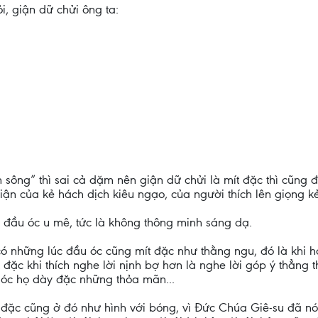
, giận dữ chửi ông ta:
n sông” thì sai cả dặm nên giận dữ chửi là mít đặc thì cũng
giận của kẻ hách dịch kiêu ngạo, của người thích lên giọng k
 đầu óc u mê, tức là không thông minh sáng dạ.
ó những lúc đầu óc cũng mít đặc như thằng ngu, đó là khi họ
đặc khi thích nghe lời nịnh bợ hơn là nghe lời góp ý thẳng t
óc họ dày đặc những thỏa mãn...
t đặc cũng ở đó như hình với bóng, vì Đức Chúa Giê-su đã nó