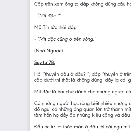
Cấp trên xem ông ta đáp không đúng câu hỏi
- “Mít đặc !”
Mã Tín tức thời đáp:
- “Mít đặc cũng ở trên sông.”
(Nhã Ngược)
Suy tư 78:
Hỏi “thuyền đậu ở đâu? ”, đáp “thuyền ở trê
cấp dưới thì thật là không đúng. đây là cái 
Mít đặc là hai chữ dành cho những người có
Có những người học rộng biết nhiều nhưng c
đồ ngu; có những ông quan lớn trở thành mít 
tâm hồn họ đầy ắp những kiêu căng và đầu 
Đầu óc tư lợi thỏa mãn ở đâu thì cái ngu mí