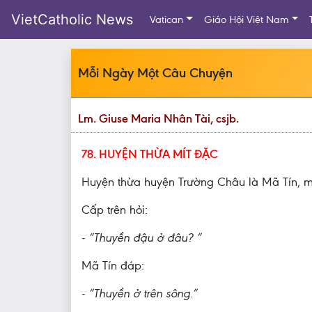
VietCatholic News
Vatican
Giáo Hội Việt Nam
Mỗi Ngày Một Câu Chuyện
Lm. Giuse Maria Nhân Tài, csjb.
78. HUYỆN THỪA MÍT ĐẶC
Huyện thừa huyện Trường Châu là Mã Tín, mộ
Cấp trên hỏi:
- “Thuyền đậu ở đâu? ”
Mã Tín đáp:
- “Thuyền ở trên sông.”