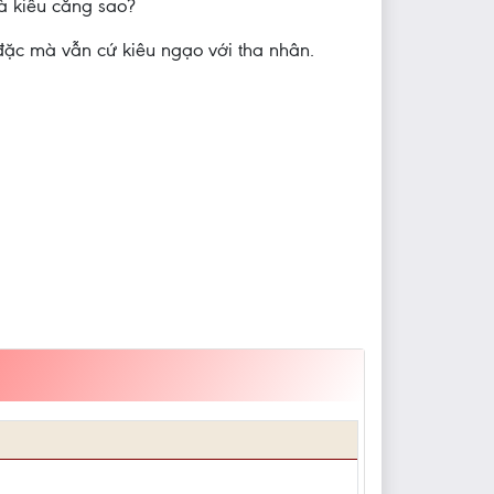
và kiêu căng sao?
 đặc mà vẫn cứ kiêu ngạo với tha nhân.