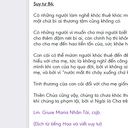
Suy tư 84:
Có những người làm nghề khóc thuê khóc mướn
một chút bi ai thương tâm cũng không có.
Có những người vì muốn cho mọi người biết 
cho thêm đậm nét bi ai, còn chính họ thì kh
cho cha mẹ đến hao tiền tốn của, sức khỏe 
Con cái có thể mứơn người khóc thuê đến để
hiếu với cha mẹ, tức là không nghĩ đến côn
mình khi con của họ qua đời, bởi vì không 
mẹ, và bởi vì “nước mắt thì chảy xuống chứ 
Tình thương của con cái đối với cha mẹ giốn
Thiên Chúa cũng vậy, chúng ta chưa khóc thư
khi chúng ta phạm tội, bởi vì Ngài là Cha trên
Lm. Giuse Maria Nhân Tài, csjb.
(Dịch từ tiếng Hoa và viết suy tư)