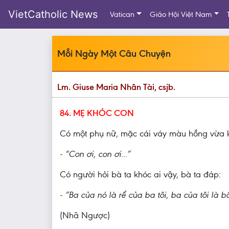
VietCatholic News
Vatican
Giáo Hội Việt Nam
Mỗi Ngày Một Câu Chuyện
Lm. Giuse Maria Nhân Tài, csjb.
84. MẸ KHÓC CON
Có một phụ nữ, mặc cái váy màu hồng vừa 
- “Con ơi, con ơi...”
Có người hỏi bà ta khóc ai vậy, bà ta đáp:
- “Ba của nó là rể của ba tôi, ba của tôi là 
(Nhã Ngược)