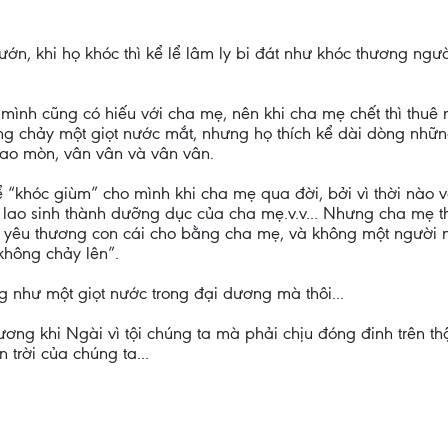
, khi họ khóc thì kể lể lâm ly bi đát như khóc thương ngườ
mình cũng có hiếu với cha mẹ, nên khi cha mẹ chết thì thu
ông chảy một giọt nước mắt, nhưng họ thích kể dài dòng nhữ
hao mòn, vân vân và vân vân.
 “khóc giùm” cho mình khi cha mẹ qua đời, bởi vì thời nào 
g lao sinh thành dưỡng dục của cha mẹ.v.v... Nhưng cha mẹ 
ai yêu thương con cái cho bằng cha mẹ, và không một người
không chảy lên”.
g như một giọt nước trong đại dương mà thôi...
ơng khi Ngài vì tội chúng ta mà phải chịu đóng đinh trên t
 trời của chúng ta...