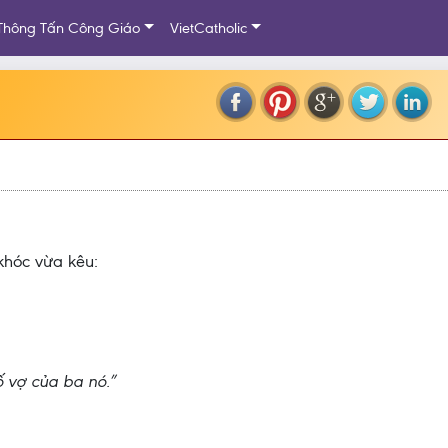
Thông Tấn Công Giáo
VietCatholic
khóc vừa kêu:
bố vợ của ba nó.”