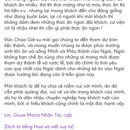
khách ăn nhiều: thịt thì thái mỏng như lá mía, thức ăn thì
hà tiện.v.v.. nhưng lại mong khách đến cho đông giống
như đang buôn bán; lại có người khi mời khách thì
không dám đem những thức ăn ngon đãi khách, cứ viện
cớ là nhậu nhẹt thì cần gì phải thức ăn ngon !
Đức Chúa Giê-su mời gọi chúng ta đến tham dự bàn
tiệc thánh, và mong muốn chúng ta được phúc trường
sinh khi ăn và uống Mình và Máu thánh của Ngài, Ngài
không hạn chế ân sủng cho những ai mong mỏi được
tham dự thánh lễ và rước lễ, bởi đó chính là tình yêu
cao quý nhất của Ngài dành cho những kẻ tin vào Ngài
được hưởng khi đang còn ở trần gian này.
Mời khách là để họ chia sẻ niềm vui với mình, do đó
cần phải quảng đại, vui vẻ và tôn trọng khách của mình,
dù họ là dân nhậu chuyên nghiệp hay khách ruột của
mình, bởi vì hiếu khách cũng chính là một đức hạnh vậy.
Lm. Giuse Maria Nhân Tài, csjb.
(Dịch từ tiếng Hoa và viết suy tư)