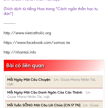
(Trích dịch từ tiếng Hoa trong "Cách ngôn thần học tu
đức")
----------
http://www.vietcatholic.org
https://www.facebook.com/samac.tw
http://nhantai.info
Bài có liên quan
Mỗi Ngày Một Câu Chuyện
Lm. Giuse Maria Nhân Tài,
csjb.
Mỗi Ngày Một Câu Danh Ngôn Của Các Thánh
Lm.
Giuse Maria Nhân Tài, csjb.
Mỗi Tuần SỐNG Một Câu Lời Chúa (CN 17 TN)
Lm. Giuse