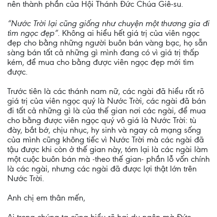
nên thành phần của Hội Thánh Đức Chúa Giê-su.
“Nước Trời lại cũng giống như chuyện một thương gia đi
tìm ngọc đẹp”.
Không ai hiểu hết giá trị của viên ngọc
đẹp cho bằng những người buôn bán vàng bạc, họ sẵn
sàng bán tất cả những gì mình đang có vì giá trị thấp
kém, để mua cho bằng được viên ngọc đẹp mới tìm
được.
Trước tiên là các thánh nam nữ, các ngài đã hiểu rất rõ
giá trị của viên ngọc quý là Nước Trời, các ngài đã bán
đi tất cả những gì là của thế gian nơi các ngài, để mua
cho bằng được viên ngọc quý vô giá là Nước Trời: tù
đày, bắt bớ, chịu nhục, hy sinh và ngay cả mạng sống
của mình cũng không tiếc vì Nước Trời mà các ngài đã
tậu được khi còn ở thế gian này, tóm lại là các ngài làm
một cuộc buôn bán mà -theo thế gian- phần lỗ vốn chính
là các ngài, nhưng các ngài đã được lợi thật lớn trên
Nước Trời.
Anh chị em thân mến,