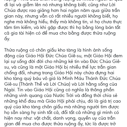
đi lại và giẫm lên nó nhưng không biết; cũng như Lời
Chúa được rao giảng hơn hai ngàn năm qua giữa trần
gian này, nhưng vẫn có rất nhiều người không biết, họ
nghe mà không hiểu, thấy mà không tin, vì họ chưa thực
tâm tìm kiếm, và khi gặp được thì họ bằng lòng bán tất
cả gia tài hiện có để mua cho bằng được thửa ruộng
ấy.
Thửa ruộng có chôn giấu kho tàng là hình ảnh sống
động của Giáo Hội Đức Chúa Giê-su, một Giáo Hội đem
lại sự sống đời đời cho những kẻ tin vào Đức Chúa Giê-
su, và cũng là một Giáo Hội bị nhiều thế lực trần gian
chống đối, nhưng trong Giáo Hội này chứa đựng hai
kho tàng quý báu vô giá là Mình Máu Thánh Đức Chúa
Giê-su (Thánh Thể và Lời Chúa) và Lời hằng sống của
Ngài. Tin vào Giáo Hội cũng có nghĩa là thông phần
những vinh quang của Nước Trời và đồng thời chia sẻ
những khổ đau mà Giáo Hội phải chịu, đó là giá trị cao
quý của kho tàng chôn giấu mà những người tìm được
họ sẵn sàng hy sinh tất cả, đổi tất cả những gì mình có
hiện nay như: vật chất, danh vọng, quyền uy của trần
gian để mua cho được thửa ruộng ấy, tức là được trở