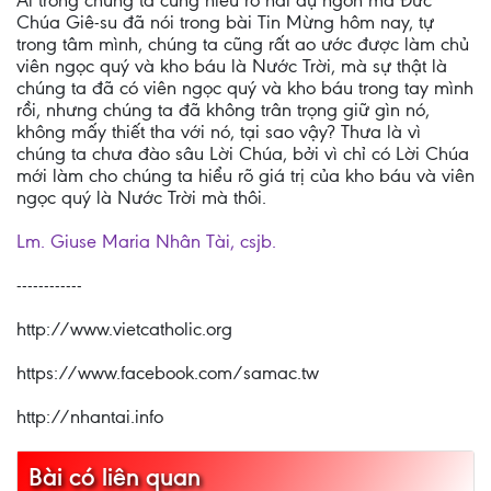
Ai trong chúng ta cũng hiểu rõ hai dụ ngôn mà Đức
Chúa Giê-su đã nói trong bài Tin Mừng hôm nay, tự
trong tâm mình, chúng ta cũng rất ao ước được làm chủ
viên ngọc quý và kho báu là Nước Trời, mà sự thật là
chúng ta đã có viên ngọc quý và kho báu trong tay mình
rồi, nhưng chúng ta đã không trân trọng giữ gìn nó,
không mấy thiết tha với nó, tại sao vậy? Thưa là vì
chúng ta chưa đào sâu Lời Chúa, bởi vì chỉ có Lời Chúa
mới làm cho chúng ta hiểu rõ giá trị của kho báu và viên
ngọc quý là Nước Trời mà thôi.
Lm. Giuse Maria Nhân Tài, csjb.
------------
http://www.vietcatholic.org
https://www.facebook.com/samac.tw
http://nhantai.info
Bài có liên quan