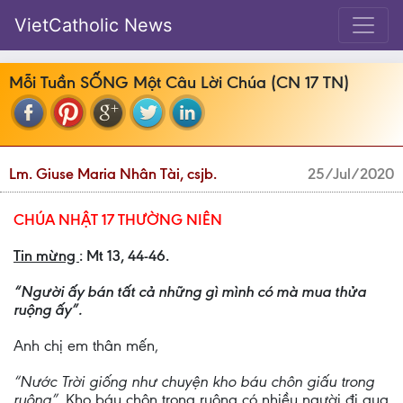
VietCatholic News
Mỗi Tuần SỐNG Một Câu Lời Chúa (CN 17 TN)
Lm. Giuse Maria Nhân Tài, csjb.
25/Jul/2020
CHÚA NHẬT 17 THƯỜNG NIÊN
Tin mừng
: Mt 13, 44-46.
“Người ấy bán tất cả những gì mình có mà mua thửa
ruộng ấy”.
Anh chị em thân mến,
“Nước Trời giống như chuyện kho báu chôn giấu trong
ruộng”.
Kho báu chôn trong ruộng có nhiều người đi qua