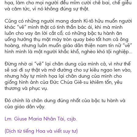
họa, làm cho mọi người đều mĩm cười chê bai, chế giễu
và căm tức, vì nó không đúng sự thật.
Cũng có những người mang danh Ki-tô hữu muốn người
khác “vẽ” mình thật có tinh thần bác ái, khi mà mình
luôn cho vay ăn lời cắt cổ; có những bậc tu hành ăn
uống hưởng thụ mặt mày tròn quay béo tốt hơn cả ông
hoàng, nhưng luôn muốn giáo dân thiện nam tín nữ “vẽ”
hình mình là một người khắc khổ, nghèo khó tội nghiệp...
Đừng nhờ ai “vẽ” lại chân dung của mình cả, vì như thế
sẽ sai đi sự thật và mở đường cho sự kiêu ngạo len vào,
nhưng hãy tự mình họa lại chân dung của mình cho
giống hình ảnh của Đức Chúa Giê-su khiêm tốn, yêu
thương và phục vụ.
Đó chính là chân dung đúng nhất của bậc tu hành và
của giáo dân vậy.
Lm. Giuse Maria Nhân Tài, csjb.
(Dịch từ tiếng Hoa và viết suy tư)