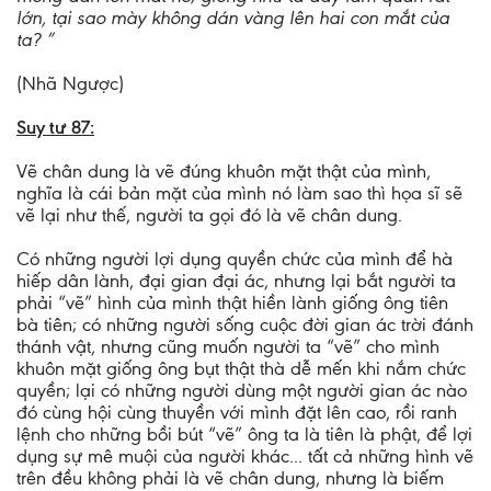
lớn, tại sao mày không dán vàng lên hai con mắt của
ta? ”
(Nhã Ngược)
Suy tư 87:
Vẽ chân dung là vẽ đúng khuôn mặt thật của mình,
nghĩa là cái bản mặt của mình nó làm sao thì họa sĩ sẽ
vẽ lại như thế, người ta gọi đó là vẽ chân dung.
Có những người lợi dụng quyền chức của mình để hà
hiếp dân lành, đại gian đại ác, nhưng lại bắt người ta
phải “vẽ” hình của mình thật hiền lành giống ông tiên
bà tiên; có những người sống cuộc đời gian ác trời đánh
thánh vật, nhưng cũng muốn người ta “vẽ” cho mình
khuôn mặt giống ông bụt thật thà dễ mến khi nắm chức
quyền; lại có những người dùng một người gian ác nào
đó cùng hội cùng thuyền với mình đặt lên cao, rồi ranh
lệnh cho những bồi bút “vẽ” ông ta là tiên là phật, để lợi
dụng sự mê muội của người khác... tất cả những hình vẽ
trên đều không phải là vẽ chân dung, nhưng là biếm