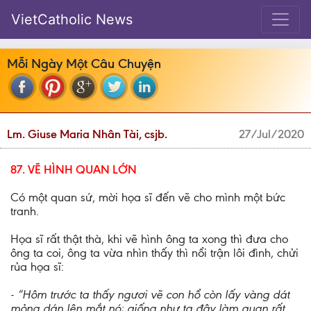
VietCatholic News
Mỗi Ngày Một Câu Chuyện
Lm. Giuse Maria Nhân Tài, csjb.
27/Jul/2020
87. VẼ HÌNH QUAN LỚN
Có một quan sứ, mời họa sĩ đến vẽ cho mình một bức
tranh.
Họa sĩ rất thật thà, khi vẽ hình ông ta xong thì đưa cho
ông ta coi, ông ta vừa nhìn thấy thì nổi trận lôi đình, chửi
rủa họa sĩ:
- “Hôm trước ta thấy ngươi vẽ con hổ còn lấy vàng dát
mỏng dán lên mắt nó; giống như ta đây làm quan rất