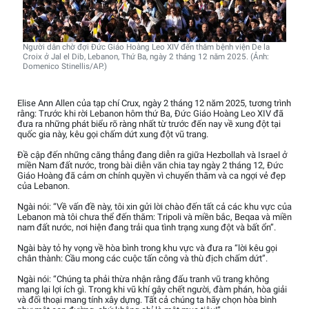
Người dân chờ đợi Đức Giáo Hoàng Leo XIV đến thăm bệnh viện De la
Croix ở Jal el Dib, Lebanon, Thứ Ba, ngày 2 tháng 12 năm 2025. (Ảnh:
Domenico Stinellis/AP.)
Elise Ann Allen của tạp chí Crux, ngày 2 tháng 12 năm 2025, tương trình
rằng: Trước khi rời Lebanon hôm thứ Ba, Đức Giáo Hoàng Leo XIV đã
đưa ra những phát biểu rõ ràng nhất từ trước đến nay về xung đột tại
quốc gia này, kêu gọi chấm dứt xung đột vũ trang.
Đề cập đến những căng thẳng đang diễn ra giữa Hezbollah và Israel ở
miền Nam đất nước, trong bài diễn văn chia tay ngày 2 tháng 12, Đức
Giáo Hoàng đã cảm ơn chính quyền vì chuyến thăm và ca ngợi vẻ đẹp
của Lebanon.
Ngài nói: “Về vấn đề này, tôi xin gửi lời chào đến tất cả các khu vực của
Lebanon mà tôi chưa thể đến thăm: Tripoli và miền bắc, Beqaa và miền
nam đất nước, nơi hiện đang trải qua tình trạng xung đột và bất ổn”.
Ngài bày tỏ hy vọng về hòa bình trong khu vực và đưa ra “lời kêu gọi
chân thành: Cầu mong các cuộc tấn công và thù địch chấm dứt”.
Ngài nói: “Chúng ta phải thừa nhận rằng đấu tranh vũ trang không
mang lại lợi ích gì. Trong khi vũ khí gây chết người, đàm phán, hòa giải
và đối thoại mang tính xây dựng. Tất cả chúng ta hãy chọn hòa bình