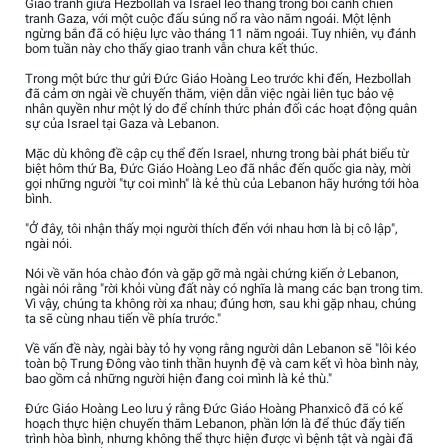
Giao tranh giữa Hezbollah và Israel leo thang trong bối cảnh chiến
tranh Gaza, với một cuộc đấu súng nổ ra vào năm ngoái. Một lệnh
ngừng bắn đã có hiệu lực vào tháng 11 năm ngoái. Tuy nhiên, vụ đánh
bom tuần này cho thấy giao tranh vẫn chưa kết thúc.
Trong một bức thư gửi Đức Giáo Hoàng Leo trước khi đến, Hezbollah
đã cảm ơn ngài về chuyến thăm, viện dẫn việc ngài liên tục bảo vệ
nhân quyền như một lý do để chính thức phản đối các hoạt động quân
sự của Israel tại Gaza và Lebanon.
Mặc dù không đề cập cụ thể đến Israel, nhưng trong bài phát biểu từ
biệt hôm thứ Ba, Đức Giáo Hoàng Leo đã nhắc đến quốc gia này, mời
gọi những người "tự coi mình" là kẻ thù của Lebanon hãy hướng tới hòa
bình.
"Ở đây, tôi nhận thấy mọi người thích đến với nhau hơn là bị cô lập",
ngài nói.
Nói về văn hóa chào đón và gặp gỡ mà ngài chứng kiến ở Lebanon,
ngài nói rằng "rời khỏi vùng đất này có nghĩa là mang các bạn trong tim.
Vì vậy, chúng ta không rời xa nhau; đúng hơn, sau khi gặp nhau, chúng
ta sẽ cùng nhau tiến về phía trước."
Về vấn đề này, ngài bày tỏ hy vọng rằng người dân Lebanon sẽ "lôi kéo
toàn bộ Trung Đông vào tinh thần huynh đệ và cam kết vì hòa bình này,
bao gồm cả những người hiện đang coi mình là kẻ thù."
Đức Giáo Hoàng Leo lưu ý rằng Đức Giáo Hoàng Phanxicô đã có kế
hoạch thực hiện chuyến thăm Lebanon, phần lớn là để thúc đẩy tiến
trình hòa bình, nhưng không thể thực hiện được vì bệnh tật và ngài đã