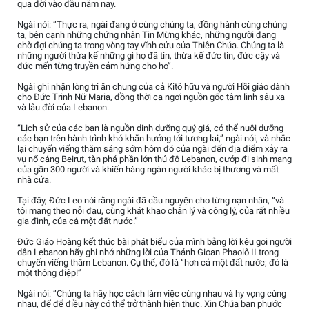
qua đời vào đầu năm nay.
Ngài nói: “Thực ra, ngài đang ở cùng chúng ta, đồng hành cùng chúng
ta, bên cạnh những chứng nhân Tin Mừng khác, những người đang
chờ đợi chúng ta trong vòng tay vĩnh cửu của Thiên Chúa. Chúng ta là
những người thừa kế những gì họ đã tin, thừa kế đức tin, đức cậy và
đức mến từng truyền cảm hứng cho họ”.
Ngài ghi nhận lòng tri ân chung của cả Kitô hữu và người Hồi giáo dành
cho Đức Trinh Nữ Maria, đồng thời ca ngợi nguồn gốc tâm linh sâu xa
và lâu đời của Lebanon.
“Lịch sử của các bạn là nguồn dinh dưỡng quý giá, có thể nuôi dưỡng
các bạn trên hành trình khó khăn hướng tới tương lai,” ngài nói, và nhắc
lại chuyến viếng thăm sáng sớm hôm đó của ngài đến địa điểm xảy ra
vụ nổ cảng Beirut, tàn phá phần lớn thủ đô Lebanon, cướp đi sinh mạng
của gần 300 người và khiến hàng ngàn người khác bị thương và mất
nhà cửa.
Tại đây, Đức Leo nói rằng ngài đã cầu nguyện cho từng nạn nhân, “và
tôi mang theo nỗi đau, cùng khát khao chân lý và công lý, của rất nhiều
gia đình, của cả một đất nước.”
Đức Giáo Hoàng kết thúc bài phát biểu của mình bằng lời kêu gọi người
dân Lebanon hãy ghi nhớ những lời của Thánh Gioan Phaolô II trong
chuyến viếng thăm Lebanon. Cụ thể, đó là “hơn cả một đất nước; đó là
một thông điệp!”
Ngài nói: “Chúng ta hãy học cách làm việc cùng nhau và hy vọng cùng
nhau, để để điều này có thể trở thành hiện thực. Xin Chúa ban phước