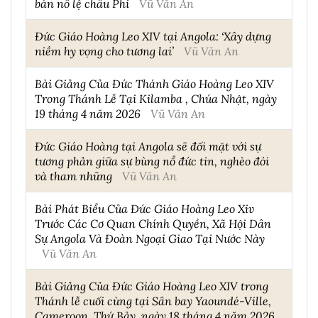
bán nô lệ châu Phi
Vũ Văn An
Đức Giáo Hoàng Leo XIV tại Angola: ‘Xây dựng
niềm hy vọng cho tương lai’
Vũ Văn An
Bài Giảng Của Đức Thánh Giáo Hoàng Leo XIV
Trong Thánh Lễ Tại Kilamba , Chúa Nhật, ngày
19 tháng 4 năm 2026
Vũ Văn An
Đức Giáo Hoàng tại Angola sẽ đối mặt với sự
tương phản giữa sự bùng nổ đức tin, nghèo đói
và tham nhũng
Vũ Văn An
Bài Phát Biểu Của Đức Giáo Hoàng Leo Xiv
Trước Các Cơ Quan Chính Quyền, Xã Hội Dân
Sự Angola Và Đoàn Ngoại Giao Tại Nước Này
Vũ Văn An
Bài Giảng Của Đức Giáo Hoàng Leo XIV trong
Thánh lễ cuối cùng tại Sân bay Yaoundé-Ville,
Cameroon, Thứ Bảy, ngày 18 tháng 4 năm 2026