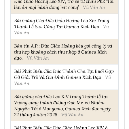
Đức Giáo Hoàng Leo XIV, trở về từ châu Phi: ‘Tôi
lên án mọi hành động bất công’
Vũ Văn An
Bài Giảng Của Đức Giáo Hoàng Leo Xiv Trong
Thánh Lễ Sau Cùng Tại Guinea Xích Đạo
Vũ
Văn An
Bản tin A.P.: Đức Giáo Hoàng kêu gọi công lý và
thu hẹp khoảng cách thu nhập ở Guinea Xích
đạo.
Vũ Văn An
Bài Phát Biểu Của Đức Thánh Cha Tại Buổi Gặp
Gỡ Giới Trẻ Và Gia Đình Guinea Xích Đạo
Vũ
Văn An
Bài giảng của Đức Leo XIV trong Thánh lễ tại
Vương cung thánh đường Đức Mẹ Vô Nhiễm
Nguyên Tội ở Mongomo, Guinea Xích đạo ngày
22 tháng 4 năm 2026
Vũ Văn An
Bài Phát Biểu Của Đức Giáo Hoàng Leo XIV ở