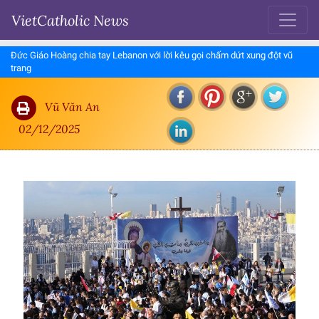
VietCatholic News
Đức Giáo Hoàng chia tay Lebanon với lời kêu gọi chấm dứt xung đột vũ
trang
Vũ Văn An
02/12/2025