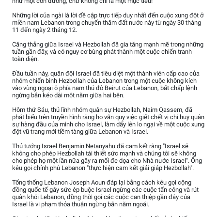
như một con đường, chứ không chỉ là một mục tiêu!”
Những lời của ngài là lời đề cập trực tiếp duy nhất đến cuộc xung đột ở
miền nam Lebanon trong chuyến thăm đất nước này từ ngày 30 tháng
11 đến ngày 2 tháng 12.
Căng thẳng giữa Israel và Hezbollah đã gia tăng mạnh mẽ trong những
tuần gần đây, và có nguy cơ bùng phát thành một cuộc chiến tranh
toàn diện.
Đầu tuần này, quân đội Israel đã tiêu diệt một thành viên cấp cao của
nhóm chiến binh Hezbollah của Lebanon trong một cuộc không kích
vào vùng ngoại ô phía nam thủ đô Beirut của Lebanon, bất chấp lệnh
ngừng bắn kéo dài một năm giữa hai bên.
Hôm thứ Sáu, thủ lĩnh nhóm quân sự Hezbollah, Naim Qassem, đã
phát biểu trên truyền hình rằng họ vẫn quy việc giết chết vị chỉ huy quân
sự hàng đầu của mình cho Israel, làm dấy lên lo ngại về một cuộc xung
đột vũ trang mới tiềm tàng giữa Lebanon và Israel.
Thủ tướng Israel Benjamin Netanyahu đã cam kết rằng "Israel sẽ
không cho phép Hezbollah tái thiết sức mạnh và chúng tôi sẽ không
cho phép họ một lần nữa gây ra mối đe dọa cho Nhà nước Israel". Ông
kêu gọi chính phủ Lebanon "thực hiện cam kết giải giáp Hezbollah".
Tổng thống Lebanon Joseph Aoun đáp lại bằng cách kêu gọi cộng
đồng quốc tế gây sức ép buộc Israel ngừng các cuộc tấn công và rút
quân khỏi Lebanon, đồng thời gọi các cuộc can thiệp gần đây của
Israel là vi phạm thỏa thuận ngừng bắn năm ngoái.