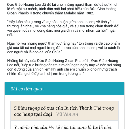
Đức Giáo Hoàng Leo đã để lại cho những người tham dự cả sự khích
lệ và một sứ mệnh, trích dẫn một bài phát biểu của Đức Giáo Hoàng
Gioan Phaolô II trong chuyến thăm Malabo năm 1982.
“Hãy luôn nêu gương về sự hòa thuận giữa anh chị em, về tình yêu
thương lẫn nhau, về khả năng hòa giải, về sự tôn trọng chân thành đối
với quyền của mọi công dân, mọi gia đình và mọi nhóm xã hội,” ngài
nói.
Ngài nói với những người tham dự rằng hãy “tôn trọng và đề cao phẩm
giá của tất cả mọi người trong đất nước của anh chị em, với tư cách là
con người và là con cái của Chúa.”
Những lời này của Đức Giáo Hoàng Gioan Phaolô II, Đức Giáo Hoàng
Leo nói, “tiếp tục hướng dẫn trái tim chúng ta ngày nay và nên soi sáng
con đường của anh chị em khi anh chị em chuẩn bị cho những trách
nhiệm đang chờ đợi anh chị em trong tương lai.”
Bài có liên quan
5 Biểu tượng cổ xưa của Bí tích Thánh Thể trong
các hang tọai đoại
Vũ Văn An
Ý nghĩa của câu Hy Lễ của tôi cũng là hy lễ của