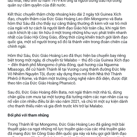
lâu nhất, nếu tính từ năm 1979 khi ông là người đứng đầu hội đồng
quân sự cầm quyền của đất nước.
Kết thúc chuyến thăm chớp nhoáng kéo dài 2 ngày tới Guinea Xích
đạo, chuyến thăm của Đức Giáo Hoàng Leo đến Mongomo và Bata
hôm thứ Sáu đã cho thấy sự căng thẳng thường đi kèm với vai trò mới
của ngài với tư cách là người lãnh đạo Giáo hội toàn cầu, khi ngài tìm
cách khích lệ các tín hữu ở một trong những khu vực phát triển nhanh
nhất của Giáo Hội Công Giáo, đồng thời cũng khiển trách giới lãnh đạo
quốc gia, một số người trong số đó là thành viên trong đoàn chiên của
chính ngài.
Hôm thứ Sáu, Đức Giáo Hoàng Leo đã thực hiện ba chuyến bay riêng
biệt trong một ngày, di chuyển từ Malabo – thủ đô của Guinea Xích đạo
– đến thành phố Mongomo ở phía đông, quê hương của Nguema
Mbasogo, để cử hành Thánh lễ tại Vương cung thánh đường Đức Mẹ
Vô Nhiễm Nguyên Tội, được xây dựng theo mô hình Nhà thờ Thánh
Phêrô ở Rome, và thăm một trường công nghệ nằm đối diện, được đặt
theo tên của Đức Giáo Hoàng Phanxicô.
Sau đó, Đức Giáo Hoàng đến Bata, nơi ngài thăm một nhà tù, dừng
chân giữa cơn mưa tại một tượng đài tưởng niệm các nạn nhân của vụ
nổ vẫn còn nhiều điều bí ẩn vào năm 2021, và chủ trì một sự kiện dành
cho thanh thiếu niên và gia đình trước khi trở lại Malabo.
Đối phó với tham nhũng
Trong Thánh lễ tại Mongomo, Đức Giáo Hoàng Leo đã giảng một bài
thuyết giáo ca ngợi những nỗ lực truyền giáo của các nhà truyền giáo
đã mang đức tin Công Giáo đến quốc gia này và kêu gọi giới lãnh đạo