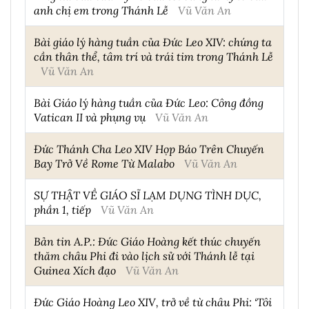
anh chị em trong Thánh Lễ
Vũ Văn An
Bài giáo lý hàng tuần của Đức Leo XIV: chúng ta
cần thân thể, tâm trí và trái tim trong Thánh Lễ
Vũ Văn An
Bài Giáo lý hàng tuần của Đức Leo: Công đồng
Vatican II và phụng vụ
Vũ Văn An
Đức Thánh Cha Leo XIV Họp Báo Trên Chuyến
Bay Trở Về Rome Từ Malabo
Vũ Văn An
SỰ THẬT VỀ GIÁO SĨ LẠM DỤNG TÌNH DỤC,
phần 1, tiếp
Vũ Văn An
Bản tin A.P.: Đức Giáo Hoàng kết thúc chuyến
thăm châu Phi đi vào lịch sử với Thánh lễ tại
Guinea Xích đạo
Vũ Văn An
Đức Giáo Hoàng Leo XIV, trở về từ châu Phi: ‘Tôi