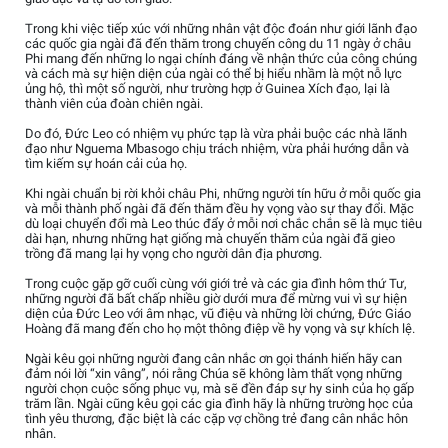
Trong khi việc tiếp xúc với những nhân vật độc đoán như giới lãnh đạo
các quốc gia ngài đã đến thăm trong chuyến công du 11 ngày ở châu
Phi mang đến những lo ngại chính đáng về nhận thức của công chúng
và cách mà sự hiện diện của ngài có thể bị hiểu nhầm là một nỗ lực
ủng hộ, thì một số người, như trường hợp ở Guinea Xích đạo, lại là
thành viên của đoàn chiên ngài.
Do đó, Đức Leo có nhiệm vụ phức tạp là vừa phải buộc các nhà lãnh
đạo như Nguema Mbasogo chịu trách nhiệm, vừa phải hướng dẫn và
tìm kiếm sự hoán cải của họ.
Khi ngài chuẩn bị rời khỏi châu Phi, những người tín hữu ở mỗi quốc gia
và mỗi thành phố ngài đã đến thăm đều hy vọng vào sự thay đổi. Mặc
dù loại chuyển đổi mà Leo thúc đẩy ở mỗi nơi chắc chắn sẽ là mục tiêu
dài hạn, nhưng những hạt giống mà chuyến thăm của ngài đã gieo
trồng đã mang lại hy vọng cho người dân địa phương.
Trong cuộc gặp gỡ cuối cùng với giới trẻ và các gia đình hôm thứ Tư,
những người đã bất chấp nhiều giờ dưới mưa để mừng vui vì sự hiện
diện của Đức Leo với âm nhạc, vũ điệu và những lời chứng, Đức Giáo
Hoàng đã mang đến cho họ một thông điệp về hy vọng và sự khích lệ.
Ngài kêu gọi những người đang cân nhắc ơn gọi thánh hiến hãy can
đảm nói lời “xin vâng”, nói rằng Chúa sẽ không làm thất vọng những
người chọn cuộc sống phục vụ, mà sẽ đền đáp sự hy sinh của họ gấp
trăm lần. Ngài cũng kêu gọi các gia đình hãy là những trường học của
tình yêu thương, đặc biệt là các cặp vợ chồng trẻ đang cân nhắc hôn
nhân.