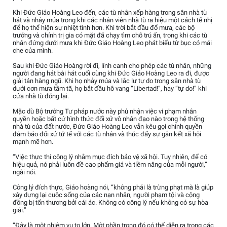
Khi Đức Giáo Hoàng Leo đến, các tù nhân xếp hàng trong sân nhà tù
hát và nhảy múa trong khi các nhân viên nhà tù ra hiệu một cách tế nhị
để họ thể hiện sự nhiệt tình hơn. Khi trời bắt đầu đổ mưa, các bộ
trưởng và chính trị gia có mặt đã chạy tìm chỗ trú ẩn, trong khi các tù
nhân đứng dưới mưa khi Đức Giáo Hoàng Leo phát biểu từ bục có mái
che của mình.
Sau khi Đức Giáo Hoàng rời đi, lính canh cho phép các tù nhân, những
người đang hát bài hát cuối cùng khi Đức Giáo Hoàng Leo ra đi, được
giải tán hàng ngũ. Khi họ nhảy múa và lắc lư tự do trong sân nhà tù
dưới cơn mưa tầm tã, họ bắt đầu hô vang “Libertad!”, hay “tự do!” khi
cửa nhà tù đóng lại.
Mặc dù Bộ trưởng Tư pháp nước này phủ nhận việc vi phạm nhân
quyền hoặc bất cứ hình thức đối xử vô nhân đạo nào trong hệ thống
nhà tù của đất nước, Đức Giáo Hoàng Leo vẫn kêu gọi chính quyền
đảm bảo đối xử tử tế với các tù nhân và thúc đẩy sự gắn kết xã hội
mạnh mẽ hơn.
“Việc thực thi công lý nhằm mục đích bảo vệ xã hội. Tuy nhiên, để có
hiệu quả, nó phải luôn đề cao phẩm giá và tiềm năng của mỗi người,”
ngài nói.
Công lý đích thực, Giáo hoàng nói, “không phải là trừng phạt mà là giúp
xây dựng lại cuộc sống của các nạn nhân, người phạm tội và cộng
đồng bị tổn thương bởi cái ác. Không có công lý nếu không có sự hòa
giải.”
“Đây là một nhiệm vụ to lớn. Một phần trong đó có thể diễn ra trong các