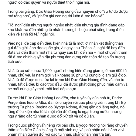
người có đặc quyền và người thiệt thòi,” ngài nói.
Trong bài giảng, Đức Giáo Hoàng cũng cầu nguyện cho “sự tự do được
mở rộng hơn”, và “phẩm giá con người luôn được bảo vệ”.
“Tôi nghĩ đến những người nghèo nhất, đến những gia đình đang gặp
khó khăn và đến những tù nhân thường bị buộc phải sống trong điều
kiện vệ sinh tồi tệ,” ngài nói.
Việc ngài đề cập đến điều kiện nhà tù là một lời nhận xét thẳng thắn
gửi đến giới lãnh đạo quốc gia, vì ngay sau Thánh lễ, ngài đã bay đến
Bata và đến thăm một nhà tù ngay sau khi đến nơi – một chuyến thăm
đã được chính quyền địa phương dàn dựng cẩn thận để tạo ấn tượng
tích cực.
Nhà tù có sức chứa 1,000 người nhưng hiện đang giam giữ hơn 600 tù
nhân, chủ yếu là nam giới, và khoảng 30 phụ nữ cũng bị giam giữ ở đó.
Nhà tù đã được sơn sửa lại trước khi Đức Giáo Hoàng đến, và các tù
nhân, tất cả đều bị cạo trọc đầu, đã được phát đồng phục màu cam và
be mới cùng giày mới, một loại dép nhựa.
Trước khi Đức Giáo Hoàng Leo đến, cha tuyên úy của nhà tù, Padre
Pergentino Esono Mba, đã nói chuyện với các phóng viên trong khi Bộ
trưởng Tư pháp, Reginaldo Biyogo Ndong, đứng gần đó lắng nghe, nói
rằng điều kiện nhà tù là một vấn đề đáng lo ngại trong nước, nhưng
ngụ ý rằng các tù nhân được đối xử tốt và có đủ ăn.
Trong cuộc phỏng vấn riêng với báo chí, Biyogo Ndong nói rằng chuyến
thăm của Đức Giáo Hoàng là một vinh dự, và phủ nhận các hành vi vi
phạm nhân quyền đối với các tù nhân, chẳng hạn như tra tấn.