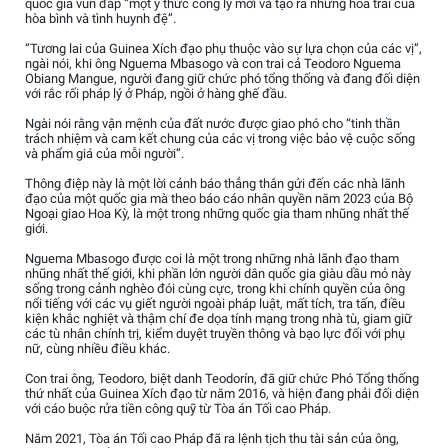
quốc gia vun đắp “một ý thức công lý mới và tạo ra những hoa trái của
hòa bình và tình huynh đệ”.
“Tương lai của Guinea Xích đạo phụ thuộc vào sự lựa chọn của các vị”,
ngài nói, khi ông Nguema Mbasogo và con trai cả Teodoro Nguema
Obiang Mangue, người đang giữ chức phó tổng thống và đang đối diện
với rắc rối pháp lý ở Pháp, ngồi ở hàng ghế đầu.
Ngài nói rằng vận mệnh của đất nước được giao phó cho “tinh thần
trách nhiệm và cam kết chung của các vị trong việc bảo vệ cuộc sống
và phẩm giá của mỗi người”.
Thông điệp này là một lời cảnh báo thẳng thắn gửi đến các nhà lãnh
đạo của một quốc gia mà theo báo cáo nhân quyền năm 2023 của Bộ
Ngoại giao Hoa Kỳ, là một trong những quốc gia tham nhũng nhất thế
giới.
Nguema Mbasogo được coi là một trong những nhà lãnh đạo tham
nhũng nhất thế giới, khi phần lớn người dân quốc gia giàu dầu mỏ này
sống trong cảnh nghèo đói cùng cực, trong khi chính quyền của ông
nổi tiếng với các vụ giết người ngoài pháp luật, mất tích, tra tấn, điều
kiện khắc nghiệt và thậm chí đe dọa tính mạng trong nhà tù, giam giữ
các tù nhân chính trị, kiểm duyệt truyền thông và bạo lực đối với phụ
nữ, cùng nhiều điều khác.
Con trai ông, Teodoro, biệt danh Teodorín, đã giữ chức Phó Tổng thống
thứ nhất của Guinea Xích đạo từ năm 2016, và hiện đang phải đối diện
với cáo buộc rửa tiền công quỹ từ Tòa án Tối cao Pháp.
Năm 2021, Tòa án Tối cao Pháp đã ra lệnh tịch thu tài sản của ông,