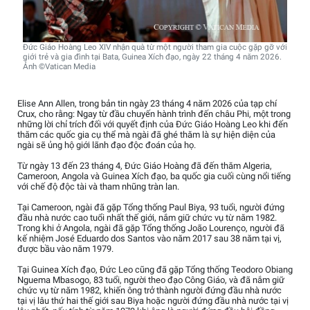
Đức Giáo Hoàng Leo XIV nhận quà từ một người tham gia cuộc gặp gỡ với
giới trẻ và gia đình tại Bata, Guinea Xích đạo, ngày 22 tháng 4 năm 2026.
Ảnh ©Vatican Media
Elise Ann Allen, trong bản tin ngày 23 tháng 4 năm 2026 của tạp chí
Crux, cho rằng: Ngay từ đầu chuyến hành trình đến châu Phi, một trong
những lời chỉ trích đối với quyết định của Đức Giáo Hoàng Leo khi đến
thăm các quốc gia cụ thể mà ngài đã ghé thăm là sự hiện diện của
ngài sẽ ủng hộ giới lãnh đạo độc đoán của họ.
Từ ngày 13 đến 23 tháng 4, Đức Giáo Hoàng đã đến thăm Algeria,
Cameroon, Angola và Guinea Xích đạo, ba quốc gia cuối cùng nổi tiếng
với chế độ độc tài và tham nhũng tràn lan.
Tại Cameroon, ngài đã gặp Tổng thống Paul Biya, 93 tuổi, người đứng
đầu nhà nước cao tuổi nhất thế giới, nắm giữ chức vụ từ năm 1982.
Trong khi ở Angola, ngài đã gặp Tổng thống João Lourenço, người đã
kế nhiệm José Eduardo dos Santos vào năm 2017 sau 38 năm tại vị,
được bầu vào năm 1979.
Tại Guinea Xích đạo, Đức Leo cũng đã gặp Tổng thống Teodoro Obiang
Nguema Mbasogo, 83 tuổi, người theo đạo Công Giáo, và đã nắm giữ
chức vụ từ năm 1982, khiến ông trở thành người đứng đầu nhà nước
tại vị lâu thứ hai thế giới sau Biya hoặc người đứng đầu nhà nước tại vị