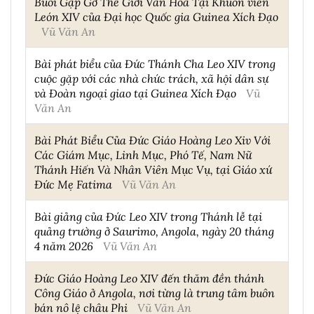
Buổi Gặp Gỡ Thế Giới Văn Hóa Tại Khuôn viên
León XIV của Đại học Quốc gia Guinea Xích Đạo
Vũ Văn An
Bài phát biểu của Đức Thánh Cha Leo XIV trong
cuộc gặp với các nhà chức trách, xã hội dân sự
và Đoàn ngoại giao tại Guinea Xích Đạo
Vũ
Văn An
Bài Phát Biểu Của Đức Giáo Hoàng Leo Xiv Với
Các Giám Mục, Linh Mục, Phó Tế, Nam Nữ
Thánh Hiến Và Nhân Viên Mục Vụ, tại Giáo xứ
Đức Mẹ Fatima
Vũ Văn An
Bài giảng của Đức Leo XIV trong Thánh lễ tại
quảng trường ở Saurimo, Angola, ngày 20 tháng
4 năm 2026
Vũ Văn An
Đức Giáo Hoàng Leo XIV đến thăm đền thánh
Công Giáo ở Angola, nơi từng là trung tâm buôn
bán nô lệ châu Phi
Vũ Văn An