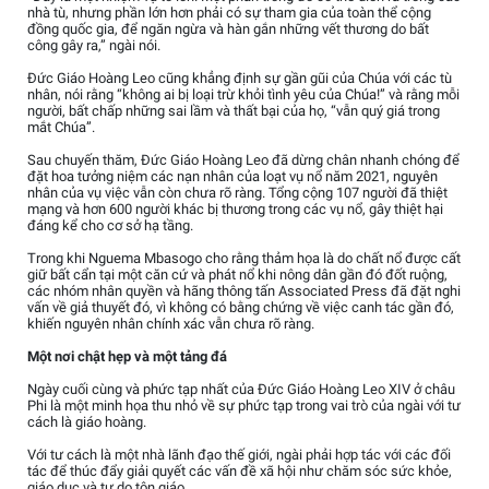
nhà tù, nhưng phần lớn hơn phải có sự tham gia của toàn thể cộng
đồng quốc gia, để ngăn ngừa và hàn gắn những vết thương do bất
công gây ra,” ngài nói.
Đức Giáo Hoàng Leo cũng khẳng định sự gần gũi của Chúa với các tù
nhân, nói rằng “không ai bị loại trừ khỏi tình yêu của Chúa!” và rằng mỗi
người, bất chấp những sai lầm và thất bại của họ, “vẫn quý giá trong
mắt Chúa”.
Sau chuyến thăm, Đức Giáo Hoàng Leo đã dừng chân nhanh chóng để
đặt hoa tưởng niệm các nạn nhân của loạt vụ nổ năm 2021, nguyên
nhân của vụ việc vẫn còn chưa rõ ràng. Tổng cộng 107 người đã thiệt
mạng và hơn 600 người khác bị thương trong các vụ nổ, gây thiệt hại
đáng kể cho cơ sở hạ tầng.
Trong khi Nguema Mbasogo cho rằng thảm họa là do chất nổ được cất
giữ bất cẩn tại một căn cứ và phát nổ khi nông dân gần đó đốt ruộng,
các nhóm nhân quyền và hãng thông tấn Associated Press đã đặt nghi
vấn về giả thuyết đó, vì không có bằng chứng về việc canh tác gần đó,
khiến nguyên nhân chính xác vẫn chưa rõ ràng.
Một nơi chật hẹp và một tảng đá
Ngày cuối cùng và phức tạp nhất của Đức Giáo Hoàng Leo XIV ở châu
Phi là một minh họa thu nhỏ về sự phức tạp trong vai trò của ngài với tư
cách là giáo hoàng.
Với tư cách là một nhà lãnh đạo thế giới, ngài phải hợp tác với các đối
tác để thúc đẩy giải quyết các vấn đề xã hội như chăm sóc sức khỏe,
giáo dục và tự do tôn giáo.