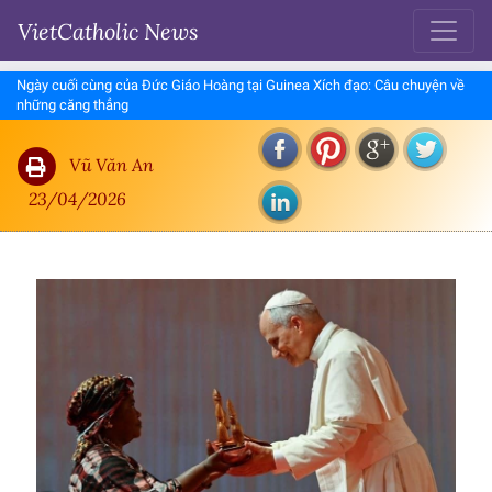
VietCatholic News
Ngày cuối cùng của Đức Giáo Hoàng tại Guinea Xích đạo: Câu chuyện về
những căng thẳng
Vũ Văn An
23/04/2026