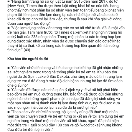
■ “Hàng trăm trang hồ sơ kỷ luật từ năm 2015 đến năm 2017, do tờ
[New York] Times thu được theo luật công khai hồ sơ của tiểu bang,
cho thấy hơn một phần ba số nhân viên trên toàn tiểu bang bị phát hiện
phạm tội liên quan đến lạm dụng tại các nhà ở tập thể và các cơ sở
khác đã được cho trở lại làm việc, thường là sau khi hòa giải với công
đoàn của người lao động.”
■ “Việc lạm dụng nhân viên trong các cơ sở tái chế từ lâu đã là một vấn
đề nan giải. Tám năm trước, tờ Times đã xem xét hàng nghìn trang hồ
sơ kỷ luật của 233 công nhân. Trong một phần tư các trường hợp lạm
dụng được xác nhận, nhân viên đã được chuyển đến các cơ sở khác
thay vì bị sa thải, kể cả trong các trường hợp liên quan đến tấn công
tình dục.” (40)
Khu bảo tồn người da đỏ
■ “Các viên chứcliên bang và tiểu bang cho biết họ đã ghi nhận những
sai sót nghiêm trọng trong hệ thống phúc lợi trẻ em tại Khu bảo tồn
người da đỏ Spirit Lake ở Bắc Dakota, cho rằng mặc dù tình trạng lạm
dụng trẻ em ở đó đang ở mức độ dịch bệnh, nhưng bộ lạc đã tìm cách
che giấu nó.”
■ “Các vấn đề được các nhà quản lý dịch vụ y tế và xã hội phát hiện
bao gồm trẻ em nuôi dưỡng trong khu bảo tồn đã được gửi đến những
ngôi nhà nơi những người phạm tội tình dục đã đăng ký sinh sống và
một nạn nhân nữ vị thành niên bị lạm dụng tình dục, người được đưa
vào một ngôi nhà của bộ lạc, sau đó đã bị cưỡng hiếp.”
■ “Theo các viên chứcliên bang, bộ lạc này cũng đã thuê một nhân
viên xã hội chuyên trách về trẻ em từng bị kết án về tội lạm dụng trẻ em
nghiêm trọng và thuê một nhân viên xã hội khác, người đã phát hiện
một đứa trẻ 1 tuổi bị phủ đầy 100 con ve gỗ [wood ticks] nhưng không
đưa đứa trẻ đến bệnh viện.”