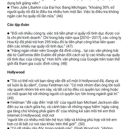
dụng bởi giảng viên.”
■ Theo Julie Libarkin của Đại học Bang Michigan, “khoảng 30% số
người quấy rối đã bị điều tra nhiều hơn một lần. Việc bị điều tra không
ngăn cản họ quấy rối lần nữa.” (46)
Các tập đoàn
■ “Đối với nhiều công ty, việc trả tiền phạt vì quấy rối tình dục được coi
là chi phí kinh doanh.” Chỉ trong bảy năm qua [2010—2017], các công ty
Hoa Kỳ đã phải trả hơn 295 triệu đô la tiền phạt công khai liên quan
đến các khiếu nại quấy rối tình dục.” (47)
■ “Hàng ngàn nhân viên Google đã đình công… tại các văn phòng trải
dài từ California đến Dublin để phản đối cách xử lý các khiếu nại quấy
rối tình dục của công ty.” Hơn 60% văn phòng của Google trên toàn thế
giới đã tham gia cuộc đình công. (48)
Hollywood
■ “Tôi có thể nói với bạn rằng vấn đề số một ở Hollywood đã, đang và
sẽ luôn là ấu dâm”, Corey Feldman nói. “Có một nhóm đàn ông lớn tuổi
vây quanh nhóm trẻ em này, và tất cả họ đều có quyền lực riêng hoặc
có mối quan hệ với những người có quyền lực lớn trong ngành giải trí.”
(49)
■ Feldman “đề cập đến ‘mặt tối’ của người bạn Michael Jackson dẫn
đến sự xa cách giữa họ, và cảnh báo về những nguy hiểm ‘ngày càng
gia tăng chứ không phải giảm đi’ của những kẻ săn mồi trẻ em thời
internet ở Hollywood, một nơi
‘người lớn có nhiều mối liên hệ trực tiếp và không phù hợp với trẻ em
hơn có lẽ bất cứ nơi nào khác trên thế giới’”. (50)
■ “Có rất nhiều rắn độc trong ngành này”, Elijah Wood nói, “những