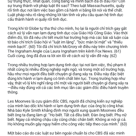
Sự trung thực, nhất quán, công bằng và minh bạch đã đi đâu rồi? Còn
sự trung thành với pháp luật thì sao? Theo luật Massachusetts, quấy
rối tình dục nơi làm việc bao gồm cả hành vi bằng lời nói và thể chất.
Luật pháp nêu rõ rằng những lời tán tỉnh và yêu cầu quan hệ tình dục
cấu thành hành vi quấy rối tình dục.
Trong khi tờ Globe tự tha thứ cho mình, họ lại là người chỉ trích gay gắt
cách xử lý vấn nạn lạm dụng tình dục của Giáo Hội Công Giáo. Vào thời
điểm đó, tôi đã nêu chi tiết mười hai trường hợp mà các bài xã luận của
tờ báo chỉ trích Giáo hội vì “luật im lặng”, “bức màn bí mật” và “thiếu
minh bạch”. (60) Tôi đã chỉ trích McGrory về điều này trên chương trình
The Ingraham Angle của Laura Ingraham trên kênh Fox News. (61)
Cuối cùng, ông đã đưa ra lời xin lỗi về cách xử lý vấn đề này. (62)
Trong nhiều trường hợp lạm dụng tình dục tại nơi làm việc, thủ phạm ít
nhất cũng bị nhiều đồng nghiệp nghi ngờ, và trong một số trường hợp,
hầu như mọi người đều biết chuyện gì đang xảy ra. Điều này đặc biệt
đúng khi hành vi lạm dụng có tính chất liên tục. Trong trường hợp như
vậy, thật vô lý khi nghĩ rằng chỉ một vài người biết chuyện gì đang xảy ra
—điều này đúng với cả các linh mục lẫn các giám đốc điều hành truyền
thông.
Les Moonves là cựu giám đốc CBS, người đã chứng kiến sự nghiệp
của mình lao dốc khi hành vi lạm dụng tình dục của ông bị công khai.
Nhà báo Kyle Smith khẳng định mọi người xung quanh Moonves đều
biết ông ta đang làm gì: “Họ biết. Tất cả đều biết. Đàn ông biết. Phụ nữ
biết. Ngay cả những chậu cây cũng chắc chắn biết. Không ai nói gì cả.
Họ không muốn gây nguy hiểm cho công việc tiếp theo của mình.” (63)
Một báo cáo do các luật sư bên ngoài chuẩn bị cho CBS đã xác minh