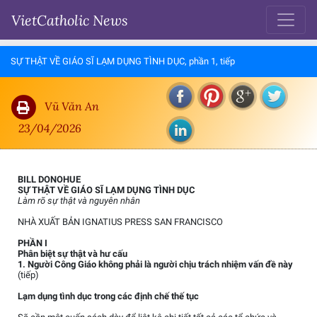
VietCatholic News
SỰ THẬT VỀ GIÁO SĨ LẠM DỤNG TÌNH DỤC, phần 1, tiếp
Vũ Văn An
23/04/2026
BILL DONOHUE
SỰ THẬT VỀ GIÁO SĨ LẠM DỤNG TÌNH DỤC
Làm rõ sự thật và nguyên nhân
NHÀ XUẤT BẢN IGNATIUS PRESS SAN FRANCISCO
PHẦN I
Phân biệt sự thật và hư cấu
1. Người Công Giáo không phải là người chịu trách nhiệm vấn đề này
(tiếp)
Lạm dụng tình dục trong các định chế thế tục