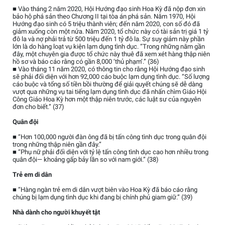
■ Vào tháng 2 năm 2020, Hội Hướng đạo sinh Hoa Kỳ đã nộp đơn xin
bảo hộ phá sản theo Chương II tại tòa án phá sản. Năm 1970, Hội
Hướng đạo sinh có 5 triệu thành viên; đến năm 2020, con số đó đã
giảm xuống còn một nửa. Năm 2020, tổ chức này có tài sản trị giá 1 tỷ
đô la và nợ phải trả từ 500 triệu đến 1 tỷ đô la. Sự suy giảm này phần
lớn là do hàng loạt vụ kiện lạm dụng tình dục. “Trong những năm gần
đây, một chuyên gia được tổ chức này thuê đã xem xét hàng thập niên
hồ sơ và báo cáo rằng có gần 8,000 ‘thủ phạm’.” (36)
■ Vào tháng 11 năm 2020, có thông tin cho rằng Hội Hướng đạo sinh
sẽ phải đối diện với hơn 92,000 cáo buộc lạm dụng tình dục. “Số lượng
cáo buộc và tổng số tiền bồi thường để giải quyết chúng sẽ dễ dàng
vượt qua những vụ tai tiếng lạm dụng tình dục đã nhấn chìm Giáo Hội
Công Giáo Hoa Kỳ hơn một thập niên trước, các luật sư của nguyên
đơn cho biết.” (37)
Quân đội
■ “Hơn 100,000 người đàn ông đã bị tấn công tình dục trong quân đội
trong những thập niên gần đây.”
■ “Phụ nữ phải đối diện với tỷ lệ tấn công tình dục cao hơn nhiều trong
quân đội— khoảng gấp bảy lần so với nam giới.” (38)
Trẻ em di dân
■ “Hàng ngàn trẻ em di dân vượt biên vào Hoa Kỳ đã báo cáo rằng
chúng bị lạm dụng tình dục khi đang bị chính phủ giam giữ.” (39)
Nhà dành cho người khuyết tật