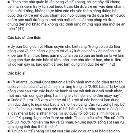
■ “Theo các nhà quản lý liên bang và tiểu bang, bộ lạc này đã không
tiến hành kiểm tra lý lịch bắt buộc trước khi đưa trẻ em vào diện chăm
sóc nuôi dưỡng, không thực hiện các chuyến thăm hàng tháng bắt
buộc đối với trẻ em được chăm sóc nuôi dưỡng và đã đưa trẻ em được
chăm sóc nuôi dưỡng ra khỏi nhà một cách bất hợp pháp và đưa
chúng đến nơi khác mà không xác định rằng những ngôi nhà mới sẽ an
toàn.” (41)
Các bác sĩ tâm thần
■ Ủy ban Công dân về Nhân quyền cho biết rằng “trong cơ sở dữ liệu
công khai về các hành vi phạm tội và kỷ luật do nhân viên ngành sức
khỏe tâm thần thực hiện, gần một phần ba số bản án hình sự là về lạm
dụng tình dục do các bác sĩ tâm thần, các nhà tâm lý học, nhà trị liệu
và cố vấn gây ra, bao gồm cả việc lạm dụng tình dục trẻ em.” (42)
Các bác sĩ
■ Tờ Atlanta Journal-Constitution đã tiến hành một cuộc điều tra toàn
quốc về các bác sĩ và phát hiện ra rằng trong số “2,400 bác sĩ bị kỷ luật
công khai sau các cáo buộc về hành vi sai trái tình dục với bệnh nhân,
một nửa vẫn còn giấy phép hành nghề y tế hợp lệ cho đến ngày nay”.
■ Cuộc điều tra “đã xem xét các tài liệu mô tả các hành vi lạm dụng
tình dục đáng lo ngại của bác sĩ ở mọi tiểu bang. Các vụ cưỡng hiếp bởi
bác sĩ sản phụ khoa, sự quyến rũ bởi bác sĩ tâm thần, sự sờ mó bởi bác
sĩ gây mê và bác sĩ nhãn khoa, và sự quấy rối bởi bác sĩ nhi khoa và
bác sĩ X quang. Nạn nhân là trẻ sơ sinh. Thanh thiếu niên. Phụ nữ ở độ
tuổi 80. Người nghiện ma túy và tù nhân. Những người sống sót sau vụ
lạm dụng tình dục thời thơ ấu.”
■ “Chỉ có 11 tiểu bang có luật yêu cầu các cơ quan y tế báo cáo cho