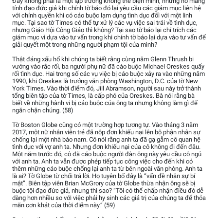
Đây không phải là một lập trường không thể biện minh, nhưng nó mang
tính đạo đức giả khi chính tờ báo đó lại yêu cầu các giám mục liên hệ
với chính quyền khi có cáo buộc lạm dụng tình dục đối với một linh
mục. Tại sao tờ Times có thể tự xử lý các vụ việc sai trái về tình dục,
nhưng Giáo Hội Công Giáo thì không? Tại sao tờ báo lại chỉ trích các
giám mục vì dựa vào tư vấn trong khi chính tờ báo lại dựa vào tư vấn để
giải quyết một trong những người phạm tội của mình?
Thật đáng xấu hổ khi chúng ta biết rằng cùng năm Glenn Thrush bị
vướng vào rắc rối, ba người phụ nữ đã cáo buộc Michael Oreskes quấy
rối tình dục. Hai trong số các vụ việc bị cáo buộc xảy ra vào những năm
1990, khi Oreskes là trưởng văn phòng Washington, D.C. của tờ New
York Times. Vào thời điểm đó, Jill Abramson, người sau này trở thành
tổng biên tập của tờ Times, là cấp phó của Oreskes. Bà nói rằng bà
biết về những hành vi bị cáo buộc của ông ta nhưng không làm gì để
ngăn chặn chúng. (58)
Tờ Boston Globe cũng có một trường hợp tương tự. Vào tháng 3 năm
2017, một nữ nhân viên trẻ đã nộp đơn khiếu nại lên bộ phận nhân sự
chống lại một nhà báo nam. Cô nói rằng anh ta đã gạ gẫm cô quan hệ
tình dục với vợ anh ta. Nhưng đơn khiếu nại của cô không đi đến đâu.
Một năm trước đó, cô đã cáo buộc người đàn ông này yêu cầu cô ngủ
với anh ta. Anh ta vẫn được phép tiếp tục công việc cho đến khi có
thêm những cáo buộc chống lại anh ta từ bên ngoài văn phòng. Anh ta
là ai? Tờ Globe từ chối trả lời. Họ tuyên bố đây là “vấn đề nhân sự bí
mật”. Biên tập viên Brian McGrory của tờ Globe thừa nhận ông sẽ bị
buộc tội đạo đức giả, nhưng thì sao? “Tôi có thể chấp nhận điều đó dễ
dàng hơn nhiều so với việc phải hy sinh các giá trị của chúng ta để thỏa
mãn cơn khát của thời điểm này.” (59)