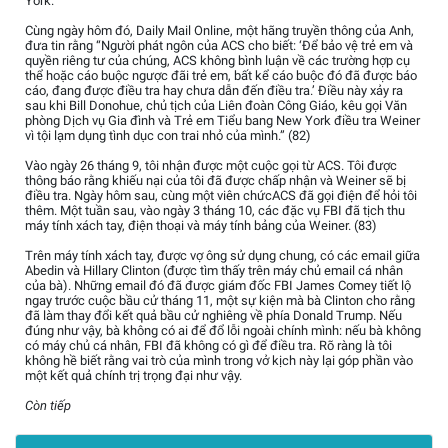
York.
Cùng ngày hôm đó, Daily Mail Online, một hãng truyền thông của Anh,
đưa tin rằng “Người phát ngôn của ACS cho biết: ‘Để bảo vệ trẻ em và
quyền riêng tư của chúng, ACS không bình luận về các trường hợp cụ
thể hoặc cáo buộc ngược đãi trẻ em, bất kể cáo buộc đó đã được báo
cáo, đang được điều tra hay chưa dẫn đến điều tra.’ Điều này xảy ra
sau khi Bill Donohue, chủ tịch của Liên đoàn Công Giáo, kêu gọi Văn
phòng Dịch vụ Gia đình và Trẻ em Tiểu bang New York điều tra Weiner
vì tội lạm dụng tình dục con trai nhỏ của mình.” (82)
Vào ngày 26 tháng 9, tôi nhận được một cuộc gọi từ ACS. Tôi được
thông báo rằng khiếu nại của tôi đã được chấp nhận và Weiner sẽ bị
điều tra. Ngày hôm sau, cùng một viên chứcACS đã gọi điện để hỏi tôi
thêm. Một tuần sau, vào ngày 3 tháng 10, các đặc vụ FBI đã tịch thu
máy tính xách tay, điện thoại và máy tính bảng của Weiner. (83)
Trên máy tính xách tay, được vợ ông sử dụng chung, có các email giữa
Abedin và Hillary Clinton (được tìm thấy trên máy chủ email cá nhân
của bà). Những email đó đã được giám đốc FBI James Comey tiết lộ
ngay trước cuộc bầu cử tháng 11, một sự kiện mà bà Clinton cho rằng
đã làm thay đổi kết quả bầu cử nghiêng về phía Donald Trump. Nếu
đúng như vậy, bà không có ai để đổ lỗi ngoài chính mình: nếu bà không
có máy chủ cá nhân, FBI đã không có gì để điều tra. Rõ ràng là tôi
không hề biết rằng vai trò của mình trong vở kịch này lại góp phần vào
một kết quả chính trị trọng đại như vậy.
Còn tiếp