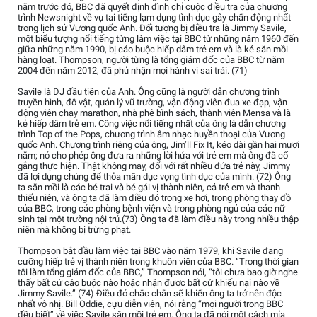
năm trước đó, BBC đã quyết định đình chỉ cuộc điều tra của chương
trình Newsnight về vụ tai tiếng lạm dụng tình dục gây chấn động nhất
trong lịch sử Vương quốc Anh. Đối tượng bị điều tra là Jimmy Savile,
một biểu tượng nổi tiếng từng làm việc tại BBC từ những năm 1960 đến
giữa những năm 1990, bị cáo buộc hiếp dâm trẻ em và là kẻ săn mồi
hàng loạt. Thompson, người từng là tổng giám đốc của BBC từ năm
2004 đến năm 2012, đã phủ nhận mọi hành vi sai trái. (71)
Savile là DJ đầu tiên của Anh. Ông cũng là người dẫn chương trình
truyền hình, đô vật, quản lý vũ trường, vận động viên đua xe đạp, vận
động viên chạy marathon, nhà phê bình sách, thành viên Mensa và là
kẻ hiếp dâm trẻ em. Công việc nổi tiếng nhất của ông là dẫn chương
trình Top of the Pops, chương trình âm nhạc huyền thoại của Vương
quốc Anh. Chương trình riêng của ông, Jim’ll Fix It, kéo dài gần hai mươi
năm; nó cho phép ông đưa ra những lời hứa với trẻ em mà ông đã cố
gắng thực hiện. Thật không may, đối với rất nhiều đứa trẻ này, Jimmy
đã lợi dụng chúng để thỏa mãn dục vọng tình dục của mình. (72) Ông
ta săn mồi là các bé trai và bé gái vị thành niên, cả trẻ em và thanh
thiếu niên, và ông ta đã làm điều đó trong xe hơi, trong phòng thay đồ
của BBC, trong các phòng bệnh viện và trong phòng ngủ của các nữ
sinh tại một trường nội trú.(73) Ông ta đã làm điều này trong nhiều thập
niên mà không bị trừng phạt.
Thompson bắt đầu làm việc tại BBC vào năm 1979, khi Savile đang
cưỡng hiếp trẻ vị thành niên trong khuôn viên của BBC. “Trong thời gian
tôi làm tổng giám đốc của BBC,” Thompson nói, “tôi chưa bao giờ nghe
thấy bất cứ cáo buộc nào hoặc nhận được bất cứ khiếu nại nào về
Jimmy Savile.” (74) Điều đó chắc chắn sẽ khiến ông ta trở nên độc
nhất vô nhị. Bill Oddie, cựu diễn viên, nói rằng “mọi người trong BBC
đều biết” về việc Savile săn mồi trẻ em. Ông ta đã nói một cách mỉa