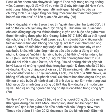
Post lại ém nhẹm câu chuyện về Fager? Theo một trong những phóng
viên, Carmon, người đã viết về vụ việc tồi tệ này trên tạp chí New York,
một trong những lý do liên quan đến mối quan hệ giữa tờ báo và
chương trình của Fager. Ông nói rằng "mối quan hệ thân thiết giữa tờ
báo và 60 Minutes" có liên quan đến việc này. (68)
Nếu không phải vì việc Baron thực thi "quyền lực gần như tuyệt đối", thì
rất có thể câu chuyện này đã được đăng tải. Hơn nữa, sự ưu ái dành
cho các đồng nghiệp mà tờ báo thường xuyên cáo buộc các giám mục
thực hiện cũng được phơi bày rõ ràng. Năm 2017, NBC đã sa thải người
dẫn chương trình Today, Matt Lauer, sau khi có một đơn khiếu nại chi
tiết về hành vi tình dục không phù hợp tại nơi làm việc nhắm vào ông.
Sau đó, NBC đã tiến hành một cuộc điều tra về cáo buộc này và các
cáo buộc khác, kết luận rằng mặc dù các cáo buộc là đáng tin cậy,
nhưng không có “mô hình lan rộng hoặc có hệ thống” về lạm dụng tại
NBC. (69) Linda Vester, một cựu người dẫn chương trình tin tức của
đài, đã chỉ trích cuộc điều tra, nói rằng, “Họ có những chi tiết gây bất
lợi về Lauer và những người khác trong ban quản lý được cho là đã bảo
vệ ông ta. Nhưng chẳng có gì xảy ra cả.” Bà nói rằng vấn đề nằm ngay ở
cấp cao nhất của NBC. “Tại sao Andy Lack, Chủ tịch của NBC News, lại
không để chuyện này bị phanh phui? Có phải vì bản thân ông ta từng có
tiền sử bị cáo buộc về hành vi sai trái tình dục tại nơi làm việc trong quá
khứ và do đó, chính ông ta cũng có tội? Hay là vì ông ta chỉ muốn bảo
vệ và—bảo vệ những người đàn ông có địa vị cao khác trong công ty?”
(70)
Tờ New York Times cũng đã bảo vệ những người đứng đầu của mình.
Khi người đứng đầu BBC, Mark Thompson, được lên kế hoạch trở
thành chủ tịch kiêm giám đốc điều hành mới của Công ty New York
Times vào tháng 11 năm 2012, ông ngay lập tức bị nghi ngờ. Gần một