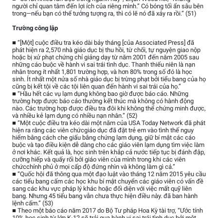
người chỉ quan tâm đến lợi ích của riêng mình.” Có bóng tối ẩn sâu bên
trong—nếu bạn có thể tưởng tượng ra, thì có lẽ nó đã xảy ra rồi.” (51)
Trường công lập
■ “[Một] cuộc điều tra kéo dài bảy tháng [của Associated Press] đã
phát hiện ra 2,570 nhà giáo dục bị thu hồi, từ chối, tự nguyện giao nộp
hoặc bị xử phạt chứng chỉ giảng dạy từ năm 2001 đến năm 2005 sau
những cáo buộc về hành vi sai trái tình dục. Thanh thiếu niên là nạn
nhân trong ít nhất 1,801 trường hợp, và hơn 80% trong số đó là học
sinh. Ít nhất một nửa số nhà giáo dục bị trừng phạt bởi tiểu bang của họ
cũng bị kết tội về các tội liên quan đến hành vi sai trái của họ.”
■ “Hầu hết các vụ lạm dụng không bao giờ được báo cáo. Những
trường hợp được báo cáo thường kết thúc mà không có hành động
nào. Các trường hợp được điều tra đôi khi không thể chứng minh được,
và nhiều kẻ lạm dụng có nhiều nạn nhân.” (52)
■ “Một cuộc điều tra kéo dài một năm của USA Today Network đã phát
hiện ra rằng các viên chứcgiáo dục đã đặt trẻ em vào tình thế nguy
hiểm bằng cách che giấu bằng chứng lạm dụng, giữ bí mật các cáo
buộc và tạo điều kiện dễ dàng cho các giáo viên lạm dụng tìm việc làm
ở nơi khác. Kết quả là, học sinh trên khắp cả nước tiếp tục bị đánh đập,
cưỡng hiếp và quấy rối bởi giáo viên của mình trong khi các viên
chứcchính phủ ở mọi cấp độ đứng nhìn và không làm gì cả.”
■ “Quốc hội đã thông qua một đạo luật vào tháng 12 năm 2015 yêu cầu
các tiểu bang cấm các học khu bí mật chuyển các giáo viên có vấn đề
sang các khu vực pháp lý khác hoặc đối diện với việc mất quỹ liên
bang. Nhưng 45 tiểu bang vẫn chưa thực hiện điều này. đã ban hành
lệnh cấm.” (53)
■ Theo một báo cáo năm 2017 do Bộ Tư pháp Hoa Kỳ tài trợ, “Ước tính
10% học sinh từ lớp K-12 sẽ trải qua hành vi sai trái tình dục bởi một