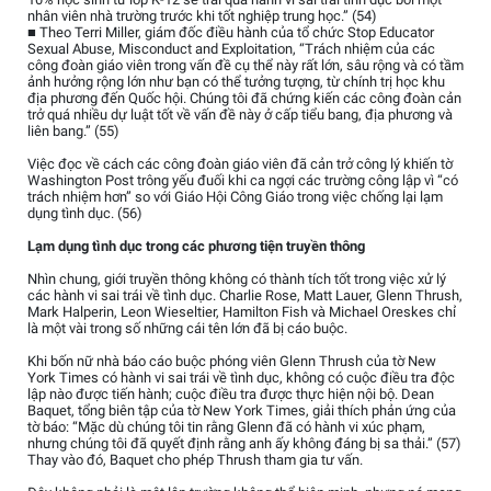
nhân viên nhà trường trước khi tốt nghiệp trung học.” (54)
■ Theo Terri Miller, giám đốc điều hành của tổ chức Stop Educator
Sexual Abuse, Misconduct and Exploitation, “Trách nhiệm của các
công đoàn giáo viên trong vấn đề cụ thể này rất lớn, sâu rộng và có tầm
ảnh hưởng rộng lớn như bạn có thể tưởng tượng, từ chính trị học khu
địa phương đến Quốc hội. Chúng tôi đã chứng kiến các công đoàn cản
trở quá nhiều dự luật tốt về vấn đề này ở cấp tiểu bang, địa phương và
liên bang.” (55)
Việc đọc về cách các công đoàn giáo viên đã cản trở công lý khiến tờ
Washington Post trông yếu đuối khi ca ngợi các trường công lập vì “có
trách nhiệm hơn” so với Giáo Hội Công Giáo trong việc chống lại lạm
dụng tình dục. (56)
Lạm dụng tình dục trong các phương tiện truyền thông
Nhìn chung, giới truyền thông không có thành tích tốt trong việc xử lý
các hành vi sai trái về tình dục. Charlie Rose, Matt Lauer, Glenn Thrush,
Mark Halperin, Leon Wieseltier, Hamilton Fish và Michael Oreskes chỉ
là một vài trong số những cái tên lớn đã bị cáo buộc.
Khi bốn nữ nhà báo cáo buộc phóng viên Glenn Thrush của tờ New
York Times có hành vi sai trái về tình dục, không có cuộc điều tra độc
lập nào được tiến hành; cuộc điều tra được thực hiện nội bộ. Dean
Baquet, tổng biên tập của tờ New York Times, giải thích phản ứng của
tờ báo: “Mặc dù chúng tôi tin rằng Glenn đã có hành vi xúc phạm,
nhưng chúng tôi đã quyết định rằng anh ấy không đáng bị sa thải.” (57)
Thay vào đó, Baquet cho phép Thrush tham gia tư vấn.