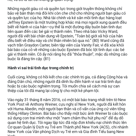
Những người giàu có và quyền lực trong giới truyền thông không chỉ
bảo vệ bản thân mà đôi khi còn che chở cho những người bạn giàu có
và quyền lực của họ. Nhà tài chính và kẻ săn mồi tình dục hàng loạt
Jeffrey Epstein là một trường hợp khác mà mọi người xung quanh đều
biết về hành vi của hắn—cụ thể là một đường dây buôn bán tình dục
liên quan đến các bé gái vị thành niên. Theo nhà báo Vicky Ward,
người đã viết bài chân dung về Epstein, “Toàn bộ giới xã hội của hắn
đều biết về điều này và chỉ thản nhiên bỏ qua nó.” (80) Ward cũng đã
vạch trần Graydon Carter, biên tập viên của Vanity Fair, vì đã xóa khỏi
bài báo của cô về những cáo buộc Epstein đã bóc lột tình dục các bé
gái vị thành niên. Cô ấy nói rằng họ đã “thỏa thuận”, mặc dù những cáo
buộc là đáng tin cậy. (81)
Hành vi sai trái tình dục trong chính trị
Cuối cùng, không có hồi kết cho các chính trị gia, cả đảng Cộng hòa và
đảng Dân chủ, những người đã dính líu đến hành vi sai trái tình dục
hoặc bị cáo buộc nghiêm trọng. Tôi muốn chia sẻ cách mà sự can
thiệp của tôi đã mang lại công lý cho một kẻ phạm tội.
Vào ngày 31 tháng 8 năm 2016, có một bài báo trang nhất trên tờ New
York Post về Anthony Weiner, cựu nghị sĩ New York, người đã kết hôn
với Huma Abedin, một người bạn thân và cố vấn của ứng cử viên tổng
thống Hillary Clinton. Bài báo cho thấy một bức ảnh Weiner bị cáo buộc
sử dụng con trai mình như một “nam châm thu hút phụ nữ” để dụ dỗ
quan hệ tình dục. Tôi ngay lập tức đã nộp đơn khiếu nại chính thức lên
Cơ quan Quản lý Dịch vụ Trẻ em Thành phố New York (ACS), chi nhánh
New York của Văn phòng Dịch vụ Trẻ em và Gia đình Tiểu bang New