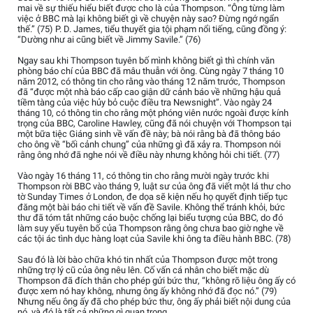
mai về sự thiếu hiểu biết được cho là của Thompson. “Ông từng làm
việc ở BBC mà lại không biết gì về chuyện này sao? Đừng ngớ ngẩn
thế.” (75) P. D. James, tiểu thuyết gia tội phạm nổi tiếng, cũng đồng ý:
“Dường như ai cũng biết về Jimmy Savile.” (76)
Ngay sau khi Thompson tuyên bố mình không biết gì thì chính văn
phòng báo chí của BBC đã mâu thuẫn với ông. Cùng ngày 7 tháng 10
năm 2012, có thông tin cho rằng vào tháng 12 năm trước, Thompson
đã “được một nhà báo cấp cao giận dữ cảnh báo về những hậu quả
tiềm tàng của việc hủy bỏ cuộc điều tra Newsnight”. Vào ngày 24
tháng 10, có thông tin cho rằng một phóng viên nước ngoài được kính
trọng của BBC, Caroline Hawley, cũng đã nói chuyện với Thompson tại
một bữa tiệc Giáng sinh về vấn đề này; bà nói rằng bà đã thông báo
cho ông về “bối cảnh chung” của những gì đã xảy ra. Thompson nói
rằng ông nhớ đã nghe nói về điều này nhưng không hỏi chi tiết. (77)
Vào ngày 16 tháng 11, có thông tin cho rằng mười ngày trước khi
Thompson rời BBC vào tháng 9, luật sư của ông đã viết một lá thư cho
tờ Sunday Times ở London, đe dọa sẽ kiện nếu họ quyết định tiếp tục
đăng một bài báo chi tiết về vấn đề Savile. Không thể tránh khỏi, bức
thư đã tóm tắt những cáo buộc chống lại biểu tượng của BBC, do đó
làm suy yếu tuyên bố của Thompson rằng ông chưa bao giờ nghe về
các tội ác tình dục hàng loạt của Savile khi ông ta điều hành BBC. (78)
Sau đó là lời bào chữa khó tin nhất của Thompson được một trong
những trợ lý cũ của ông nêu lên. Cố vấn cá nhân cho biết mặc dù
Thompson đã đích thân cho phép gửi bức thư, “không rõ liệu ông ấy có
được xem nó hay không, nhưng ông ấy không nhớ đã đọc nó.” (79)
Nhưng nếu ông ấy đã cho phép bức thư, ông ấy phải biết nội dung của
nó, và đó là tất cả những gì quan trọng.