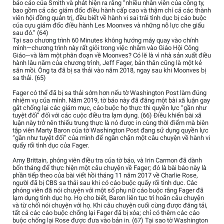
báo cáo của Smith và phát hiện ra rằng “nhiều nhân viên của công ty,
bao gồm cả các giám đốc điều hành cấp cao và thậm chí cả các thành
viên hội đồng quản trị, đều biết về hành vi sai trái tình dục bị cáo buộc
của cựu giám đốc điều hành Les Moonves và những nỗ lực che giấu
sau đó.” (64)
Tại sao chương trình 60 Minutes không hướng máy quay vào chính
mình—chương trình này rất giỏi trong việc nhắm vào Giáo Hội Công
Giáo—và làm một phân đoạn về Moonves? Có lẽ là vì nhà sản xuất điều
hành lâu năm của chương trình, Jeff Fager, bản thân cũng là một kẻ
săn mồi. Ông ta đã bị sa thải vào năm 2018, ngay sau khi Moonves bị
sa thải. (65)
Fager có thể đã bị sa thải sớm hơn nếu tờ Washington Post làm đúng
nhiệm vụ của mình. Năm 2019, tờ báo này đã đăng một bài xã luận gay
gắt chống lại các giám mục, cáo buộc họ thực thi quyền lực “gần như
tuyệt đối” đối với các cuộc điều tra lạm dụng. (66) Điều khiến bài xã
luận này trở nên thiếu trung thực là nó được in cùng thời điểm mà biên
tập viên Marty Baron của tờ Washington Post đang sử dụng quyền lực
“gần như tuyệt đối” của mình để ngăn chặn một câu chuyện về hành vi
quấy rối tình dục của Fager.
Amy Brittain, phóng viên điều tra của tờ báo, và Irin Carmon đã dành
bốn tháng để thực hiện một câu chuyện về Fager; đó là bài báo này là
phần tiếp theo của bài viết hồi tháng 11 năm 2017 về Charlie Rose,
người đã bị CBS sa thải sau khi có cáo buộc quấy rối tình dục. Các
phóng viên đã nói chuyện với một số phụ nữ cáo buộc rằng Fager đã
lạm dụng tình dục họ. Họ cho biết, Baron liên tục trì hoãn câu chuyện
và từ chối nói chuyện với họ. Khi câu chuyện cuối cùng được đăng tải,
tất cả các cáo buộc chống lại Fager đã bị xóa; chỉ có thêm các cáo
buộc chống lại Rose được đưa vào bản in. (67) Tại sao tờ Washington