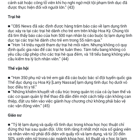
cảnh sát hoặc công tố viên khi họ nghi ngờ một tội phạm tình dục đã
được thực hiện đối với người lớn.” (43)
Trại hè
■ “CBS News đã xác định được hàng trăm báo cáo về lạm dụng tình
dục xảy ra tại các trại hè dành cho trẻ em trên khắp Hoa Kỳ. Chúng tôi
đã tìm thấy báo cáo của hơn 500 nạn nhân bị cáo buộc bị lạm dụng tình
dục tại các trại hè dành cho trẻ em trong 55 năm qua.”
■ “Hơn 14 triệu người tham dự trại hè mỗi năm. Nhưng không có quy
định quốc gia nào để các trại hè tuân theo. Tám tiểu bang không có
yêu cầu cấp phép cho các trại hè qua đêm, và 18 tiểu bang không yêu
cầu kiểm tra lý lịch nhân viên.” (44)
Thế vận hội
■ “Hơn 350 phụ nữ và trẻ em gái đã cáo buộc bác sĩ đội tuyển quốc gia
Thể dục dụng cụ Hoa Kỳ [Larry Nassar] lạm dụng tình dục họ dưới vỏ
bọc điều trị y tế.”
■ “Những khiếm khuyết về cấu trúc trong quản trị của cả ủy ban thế và
các cơ quan quản lý thể thao đã dẫn đến một cách tiếp cận không can
thiệp, đặt ưu tiên vào việc giành huy chương chứ không phải bảo vệ
các vận động viên.” (45)
Giáo sư
■ “Tỷ lệ lạm dụng và quấy rối tình dục trong khoa học học thuật chỉ
đứng thứ hai sau quân đội. Ước tính rằng ít nhất một nửa số giảng viên
và nhân viên nữ phải đối diện với quấy rối và lạm dụng, và từ 20 đến
50% sinh viên nữ trong các ngành khoa học, kỹ thuật và y học bị lạm