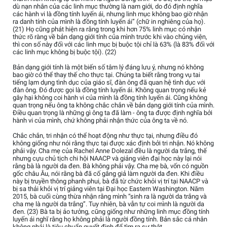
dù nạn nhân của các linh mục thường là nam giới, do đó định nghĩa
các hành vi là đồng tính luyến ái, nhưng linh mục không bao giờ nhận
ra danh tính của mình là đồng tính luyến ái” (chữ in nghiêng của họ).
(21) Họ cũng phát hiện ra rằng trong khi hơn 75% linh mục có nhận
thức rõ ràng về bản dạng giới tính của mình trước khi vào chủng viện,
thì con số này đối với các linh mục bị buộc tội chỉ là 63% (là 83% đối với
các linh mục không bị buộc tội). (22)
Bản dạng giới tính là một biến số tâm lý đáng lưu ý, nhưng nó không
bao giờ có thể thay thế cho thực tại. Chúng ta biết rằng trong vụ tai
tiếng lạm dụng tình dục của giáo sĩ, đàn ông đã quan hệ tình dục với
đàn ông. Đó được gọi là đồng tính luyến ái. Không quan trọng nếu kẻ
gây hại không coi hành vi của mình là đồng tính luyến ái. Cũng không
quan trọng nếu ông ta không chắc chắn về bản dạng giới tính của mình.
Điều quan trọng là những gì ông ta đã làm - ông ta được định nghĩa bởi
hành vi của mình, chứ không phải nhận thức của ông ta về nó.
Chắc chắn, tri nhận có thể hoạt động như thực tại, nhưng điều đó
không giống như nói rằng thực tại được xác định bởi tri nhận. Nó không
phải vậy. Cha mẹ của Rachel Anne Dolezal đều là người da trắng, thế
nhưng cựu chủ tịch chi hội NAACP và giảng viên đại học này lại nói
rằng bà là người da đen. Bà không phải vậy. Cha mẹ bà, vốn có nguồn
gốc châu Âu, nói rằng bà đã cố gắng giả làm người da đen. Khi điều
này bị truyền thông phanh phui, bà đã từ chức khỏi vị trí tại NAACP và
bị sa thải khỏi vị trí giảng viên tại Đại học Eastern Washington. Năm
2015, bà cuối cùng thừa nhận rằng mình “sinh ra là người da trắng và
cha mẹ là người da trắng”. Tuy nhiên, bà vẫn tự coi mình là người da
đen. (23) Bà ta bị ảo tưởng, cũng giống như những linh mục đồng tính
luyến ái nghĩ rằng họ không phải là người đồng tính. Bản sắc cá nhân
không phải là tiêu chuẩn quyết định để tìm ra sự thật.