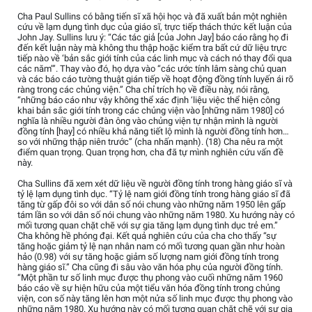
Cha Paul Sullins có bằng tiến sĩ xã hội học và đã xuất bản một nghiên
cứu về lạm dụng tình dục của giáo sĩ, trực tiếp thách thức kết luận của
John Jay. Sullins lưu ý: “Các tác giả [của John Jay] báo cáo rằng họ đi
đến kết luận này mà không thu thập hoặc kiểm tra bất cứ dữ liệu trực
tiếp nào về ‘bản sắc giới tính của các linh mục và cách nó thay đổi qua
các năm’”. Thay vào đó, họ dựa vào “các ước tính lâm sàng chủ quan
và các báo cáo tường thuật gián tiếp về hoạt động đồng tính luyến ái rõ
ràng trong các chủng viện.” Cha chỉ trích họ về điều này, nói rằng,
“những báo cáo như vậy không thể xác định ‘liệu việc thể hiện công
khai bản sắc giới tính trong các chủng viện vào [những năm 1980] có
nghĩa là nhiều người đàn ông vào chủng viện tự nhận mình là người
đồng tính [hay] có nhiều khả năng tiết lộ mình là người đồng tính hơn…
so với những thập niên trước” (cha nhấn mạnh). (18) Cha nêu ra một
điểm quan trọng. Quan trọng hơn, cha đã tự mình nghiên cứu vấn đề
này.
Cha Sullins đã xem xét dữ liệu về người đồng tính trong hàng giáo sĩ và
tỷ lệ lạm dụng tình dục. “Tỷ lệ nam giới đồng tính trong hàng giáo sĩ đã
tăng từ gấp đôi so với dân số nói chung vào những năm 1950 lên gấp
tám lần so với dân số nói chung vào những năm 1980. Xu hướng này có
mối tương quan chặt chẽ với sự gia tăng lạm dụng tình dục trẻ em.”
Cha không hề phóng đại. Kết quả nghiên cứu của cha cho thấy “sự
tăng hoặc giảm tỷ lệ nạn nhân nam có mối tương quan gần như hoàn
hảo (0.98) với sự tăng hoặc giảm số lượng nam giới đồng tính trong
hàng giáo sĩ.” Cha cũng đi sâu vào văn hóa phụ của người đồng tính.
“Một phần tư số linh mục được thụ phong vào cuối những năm 1960
báo cáo về sự hiện hữu của một tiểu văn hóa đồng tính trong chủng
viện, con số này tăng lên hơn một nửa số linh mục được thụ phong vào
những năm 1980. Xu hướng này có mối tương quan chặt chẽ với sự gia