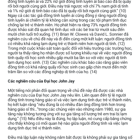
đồng tính luyến ái và 22% nữ giới đồng tính luyến ái báo cáo đã bị quấy
rối bởi người cùng giới. Điều này trái ngược với chỉ 7% nam giới dị tính
và 1% nữ giới dị tính báo cáo đã bị quấy rối bởi người cùng giới.” (10)
Ngay cả các tác giả đồng tính luyến ái cũng đồng ý rằng người đồng
tính luyến ái chiếm tỷ lệ không cân xứng trong các tội phạm tình dục
chống lại trẻ vị thành niên. Họ phát hiện ra rằng 73% người đồng tính
được khảo sát đã quan hệ tình dục với các bé trai từ mười sáu đến
mười chín tuổi trở xuống. (11) Brian W. Clowes và David L. Sonnier đã
nghiên cứu về chủ đề này và đi đến cùng một kết luận: người đồng tính
có nhiều khả năng lạm dụng trẻ vị thành niên hơn người dị tính. (12)
Trong một cuộc khảo sát toàn quốc đối với hiệu trưởng các trường học,
người ta thấy rằng họ nhận được số lượng khiếu nại về việc người đồng
tính quấy rối học sinh nhiều gấp mười ba lần so với việc người dị tính
lạm dụng học sinh. (13) Các nghiên cứu khác báo cáo rằng giáo viên
đồng tính có khả năng quấy rối học sinh cao gấp chín mươi đến một
trăm lần so với các đồng nghiệp dị tính của họ. (14)
Các nghiên cứu của Đại học John Jay
Một tiếng nói phản đối quan trọng về chủ đề này đã được các nhà
nghiên cứu của Đại học John Jay nêu lên. Liên quan đến tỷ lệ người
đồng tính trong hàng giáo sĩ và việc lạm dụng tình dục trẻ vị thành niên,
họ kết luận rằng “nếu đúng là có nhiều đàn ông đồng tính hơn trong
hàng giáo sĩ thì…”trong các chủng viện vào những năm 1980, sự gia
tăng này không tương ứng với sự gia tăng số lượng trẻ em trai bị lạm
dụng.” (15) Nếu điều này là đúng, họ lập luận, nó cung cấp bằng chứng
cho thấy không có mối quan hệ nào giữa người đồng tính và việc lạm
dụng tình dục trẻ vị thành niên.
Điều mà lập luận này không nắm bắt được là không phải sự gia tăng số