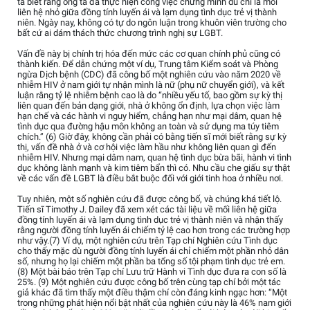
ta biết rằng ông ta đã thực hiện công việc chứng minh dù chỉ là mối
liên hệ nhỏ giữa đồng tính luyến ái và lạm dụng tình dục trẻ vị thành
niên. Ngày nay, không có tự do ngôn luận trong khuôn viên trường cho
bất cứ ai dám thách thức chương trình nghị sự LGBT.
Vấn đề này bị chính trị hóa đến mức các cơ quan chính phủ cũng có
thành kiến. Để dẫn chứng một ví dụ, Trung tâm Kiểm soát và Phòng
ngừa Dịch bệnh (CDC) đã công bố một nghiên cứu vào năm 2020 về
nhiễm HIV ở nam giới tự nhận mình là nữ (phụ nữ chuyển giới), và kết
luận rằng tỷ lệ nhiễm bệnh cao là do “nhiều yếu tố, bao gồm sự kỳ thị
liên quan đến bản dạng giới, nhà ở không ổn định, lựa chọn việc làm
hạn chế và các hành vi nguy hiểm, chẳng hạn như mại dâm, quan hệ
tình dục qua đường hậu môn không an toàn và sử dụng ma túy tiêm
chích.” (6) Giờ đây, không cần phải có bằng tiến sĩ mới biết rằng sự kỳ
thị, vấn đề nhà ở và cơ hội việc làm hầu như không liên quan gì đến
nhiễm HIV. Nhưng mại dâm nam, quan hệ tình dục bừa bãi, hành vi tình
dục không lành mạnh và kim tiêm bẩn thì có. Nhu cầu che giấu sự thật
về các vấn đề LGBT là điều bắt buộc đối với giới tinh hoa ở nhiều nơi.
Tuy nhiên, một số nghiên cứu đã được công bố, và chúng khá tiết lộ.
Tiến sĩ Timothy J. Dailey đã xem xét các tài liệu về mối liên hệ giữa
đồng tính luyến ái và lạm dụng tình dục trẻ vị thành niên và nhận thấy
rằng người đồng tính luyến ái chiếm tỷ lệ cao hơn trong các trường hợp
như vậy.(7) Ví dụ, một nghiên cứu trên Tạp chí Nghiên cứu Tình dục
cho thấy mặc dù người đồng tính luyến ái chỉ chiếm một phần nhỏ dân
số, nhưng họ lại chiếm một phần ba tổng số tội phạm tình dục trẻ em.
(8) Một bài báo trên Tạp chí Lưu trữ Hành vi Tình dục đưa ra con số là
25%. (9) Một nghiên cứu được công bố trên cùng tạp chí bởi một tác
giả khác đã tìm thấy một điều thậm chí còn đáng kinh ngạc hơn: “Một
trong những phát hiện nổi bật nhất của nghiên cứu này là 46% nam giới