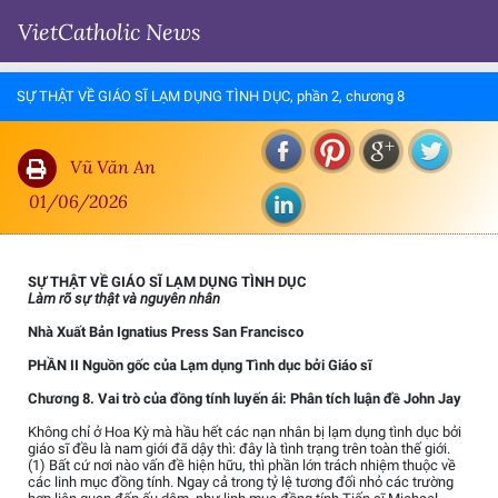
VietCatholic News
SỰ THẬT VỀ GIÁO SĨ LẠM DỤNG TÌNH DỤC, phần 2, chương 8
Vũ Văn An
01/06/2026
SỰ THẬT VỀ GIÁO SĨ LẠM DỤNG TÌNH DỤC
Làm rõ sự thật và nguyên nhân
Nhà Xuất Bản Ignatius Press San Francisco
PHẦN II Nguồn gốc của Lạm dụng Tình dục bởi Giáo sĩ
Chương 8. Vai trò của đồng tính luyến ái: Phân tích luận đề John Jay
Không chỉ ở Hoa Kỳ mà hầu hết các nạn nhân bị lạm dụng tình dục bởi
giáo sĩ đều là nam giới đã dậy thì: đây là tình trạng trên toàn thế giới.
(1) Bất cứ nơi nào vấn đề hiện hữu, thì phần lớn trách nhiệm thuộc về
các linh mục đồng tính. Ngay cả trong tỷ lệ tương đối nhỏ các trường