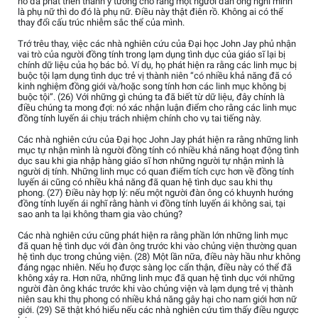
nó đã phát triển thành ý tưởng cho rằng một người đàn ông nghĩ mình
là phụ nữ thì do đó là phụ nữ. Điều này thật điên rồ. Không ai có thể
thay đổi cấu trúc nhiễm sắc thể của mình.
Trớ trêu thay, việc các nhà nghiên cứu của Đại học John Jay phủ nhận
vai trò của người đồng tính trong lạm dụng tình dục của giáo sĩ lại bị
chính dữ liệu của họ bác bỏ. Ví dụ, họ phát hiện ra rằng các linh mục bị
buộc tội lạm dụng tình dục trẻ vị thành niên “có nhiều khả năng đã có
kinh nghiệm đồng giới và/hoặc song tính hơn các linh mục không bị
buộc tội”. (26) Với những gì chúng ta đã biết từ dữ liệu, đây chính là
điều chúng ta mong đợi: nó xác nhận luận điểm cho rằng các linh mục
đồng tính luyến ái chịu trách nhiệm chính cho vụ tai tiếng này.
Các nhà nghiên cứu của Đại học John Jay phát hiện ra rằng những linh
mục tự nhận mình là người đồng tính có nhiều khả năng hoạt động tình
dục sau khi gia nhập hàng giáo sĩ hơn những người tự nhận mình là
người dị tính. Những linh mục có quan điểm tích cực hơn về đồng tính
luyến ái cũng có nhiều khả năng đã quan hệ tình dục sau khi thụ
phong. (27) Điều này hợp lý: nếu một người đàn ông có khuynh hướng
đồng tính luyến ái nghĩ rằng hành vi đồng tính luyến ái không sai, tại
sao anh ta lại không tham gia vào chúng?
Các nhà nghiên cứu cũng phát hiện ra rằng phần lớn những linh mục
đã quan hệ tình dục với đàn ông trước khi vào chủng viện thường quan
hệ tình dục trong chủng viện. (28) Một lần nữa, điều này hầu như không
đáng ngạc nhiên. Nếu họ được sàng lọc cẩn thận, điều này có thể đã
không xảy ra. Hơn nữa, những linh mục đã quan hệ tình dục với những
người đàn ông khác trước khi vào chủng viện và lạm dụng trẻ vị thành
niên sau khi thụ phong có nhiều khả năng gây hại cho nam giới hơn nữ
giới. (29) Sẽ thật khó hiểu nếu các nhà nghiên cứu tìm thấy điều ngược