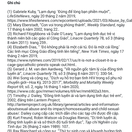
Ghi chú
(1) Gabriele Kuby, “Lạm dụng: ‘Đừng để lòng bạn phiền muộn’”,
LifeSiteNews
, ngày 20 tháng 2 năm 2019,
https://www.lifesitenews.com/wpcontent/uploads/2021/03/Abuse_by_Gabr
(2) Mary Eberstadt, “Con voi trong phòng thánh”,
Weekly Standard
, ngày
17 tháng 6 năm 2002, trang 22..
(3) Richard Fitzgibbons và Dale O’Leary, “Lạm dụng tình dục trẻ vị
thành niên bởi các giáo sĩ Công Giáo”,
Linacre Quarterly
78, số 3 (tháng
8 năm 2011): trang 259..
(4) Elizabeth Dias, “ ‘Đó không phải là một cái tủ. Đó là một cái lồng.’
Các linh mục Công Giáo đồng tính lên tiếng”,
New York Times
, ngày 17
tháng 2 năm 2019,
https://www.nytimes.com/2019/02/17/us/it-is-not-a-closet-it-is-a-
cage-gaycatholic-priests-speak-out.html..
(5) Gerard J. M. van den Aardweg, “Về nguồn gốc tâm lý của đồng tính
luyến ái”,
Linacre Quarterly
78, số 3 (tháng 8 năm 2011): 330-54..
(6) Wei Song và cộng sự, “Dịch vụ hỗ trợ bạn tình HIV trong số phụ nữ
chuyển giới—Hoa Kỳ, 2013-2017”,
Morbidity and Mortality Weekly
Report
69, số. 2, ngày 16 tháng 1 năm 2020,
https://www.cdc.gov/mmwr/volumes/69/wr/mm6902a3.htm..
(7) Timothy J. Dailey, “Đồng tính luyến ái và lạm dụng tình dục trẻ em”,
2002, đăng trên
Lantern Project
,
http://lanternproject.org.uk/library/general/articles-and-information-
aboutsexual-abuse-and-its-impact/homosexuality-and-child-sexual-
abuse/. Dailey cung cấp các trích dẫn cho các tạp chí được đề cập.
(8) Kurt Freund, Robin Watson và Douglas Rienzo, “Dị tính luyến ái,
đồng tính luyến ái và sở thích độ tuổi tình dục”,
Tạp chí Nghiên cứu
Tình dục
26 (tháng 2 năm 1989): 107..
(9) Ray Blanchard và cộng sự, “Thứ tự sinh con và khuynh hướng tình