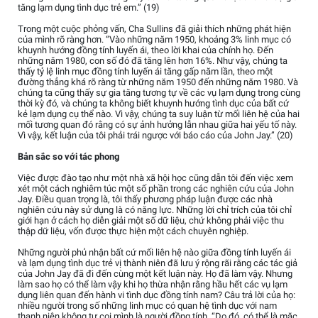
tăng lạm dụng tình dục trẻ em.” (19)
Trong một cuộc phỏng vấn, Cha Sullins đã giải thích những phát hiện
của mình rõ ràng hơn. “Vào những năm 1950, khoảng 3% linh mục có
khuynh hướng đồng tính luyến ái, theo lời khai của chính họ. Đến
những năm 1980, con số đó đã tăng lên hơn 16%. Như vậy, chúng ta
thấy tỷ lệ linh mục đồng tính luyến ái tăng gấp năm lần, theo một
đường thẳng khá rõ ràng từ những năm 1950 đến những năm 1980. Và
chúng ta cũng thấy sự gia tăng tương tự về các vụ lạm dụng trong cùng
thời kỳ đó, và chúng ta không biết khuynh hướng tình dục của bất cứ
kẻ lạm dụng cụ thể nào. Vì vậy, chúng ta suy luận từ mối liên hệ của hai
mối tương quan đó rằng có sự ảnh hưởng lẫn nhau giữa hai yếu tố này.
Vì vậy, kết luận của tôi phải trái ngược với báo cáo của John Jay.” (20)
Bản sắc so với tác phong
Việc được đào tạo như một nhà xã hội học cũng dẫn tôi đến việc xem
xét một cách nghiêm túc một số phần trong các nghiên cứu của John
Jay. Điều quan trọng là, tôi thấy phương pháp luận được các nhà
nghiên cứu này sử dụng là có năng lực. Những lời chỉ trích của tôi chỉ
giới hạn ở cách họ diễn giải một số dữ liệu, chứ không phải việc thu
thập dữ liệu, vốn được thực hiện một cách chuyên nghiệp.
Những người phủ nhận bất cứ mối liên hệ nào giữa đồng tính luyến ái
và lạm dụng tình dục trẻ vị thành niên đã lưu ý rộng rãi rằng các tác giả
của John Jay đã đi đến cùng một kết luận này. Họ đã làm vậy. Nhưng
làm sao họ có thể làm vậy khi họ thừa nhận rằng hầu hết các vụ lạm
dụng liên quan đến hành vi tình dục đồng tính nam? Câu trả lời của họ:
nhiều người trong số những linh mục có quan hệ tình dục với nam
thanh niên không tự coi mình là người đồng tính. “Do đó, có thể là mặc