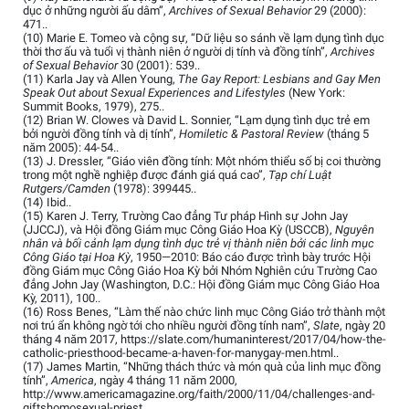
dục ở những người ấu dâm”,
Archives of Sexual Behavior
29 (2000):
471..
(10) Marie E. Tomeo và cộng sự, “Dữ liệu so sánh về lạm dụng tình dục
thời thơ ấu và tuổi vị thành niên ở người dị tính và đồng tính”,
Archives
of Sexual Behavior
30 (2001): 539..
(11) Karla Jay và Allen Young,
The Gay Report: Lesbians and Gay Men
Speak Out about Sexual Experiences and Lifestyles
(New York:
Summit Books, 1979), 275..
(12) Brian W. Clowes và David L. Sonnier, “Lạm dụng tình dục trẻ em
bởi người đồng tính và dị tính”,
Homiletic & Pastoral Review
(tháng 5
năm 2005): 44-54..
(13) J. Dressler, “Giáo viên đồng tính: Một nhóm thiểu số bị coi thường
trong một nghề nghiệp được đánh giá quá cao”,
Tạp chí Luật
Rutgers/Camden
(1978): 399445..
(14) Ibid..
(15) Karen J. Terry, Trường Cao đẳng Tư pháp Hình sự John Jay
(JJCCJ), và Hội đồng Giám mục Công Giáo Hoa Kỳ (USCCB),
Nguyên
nhân và bối cảnh lạm dụng tình dục trẻ vị thành niên bởi các linh mục
Công Giáo tại Hoa Kỳ
, 1950—2010: Báo cáo được trình bày trước Hội
đồng Giám mục Công Giáo Hoa Kỳ bởi Nhóm Nghiên cứu Trường Cao
đẳng John Jay (Washington, D.C.: Hội đồng Giám mục Công Giáo Hoa
Kỳ, 2011), 100..
(16) Ross Benes, “Làm thế nào chức linh mục Công Giáo trở thành một
nơi trú ẩn không ngờ tới cho nhiều người đồng tính nam”,
Slate
, ngày 20
tháng 4 năm 2017, https://slate.com/humaninterest/2017/04/how-the-
catholic-priesthood-became-a-haven-for-manygay-men.html..
(17) James Martin, “Những thách thức và món quà của linh mục đồng
tính”,
America
, ngày 4 tháng 11 năm 2000,
http://www.americamagazine.org/faith/2000/11/04/challenges-and-
giftshomosexual-priest.