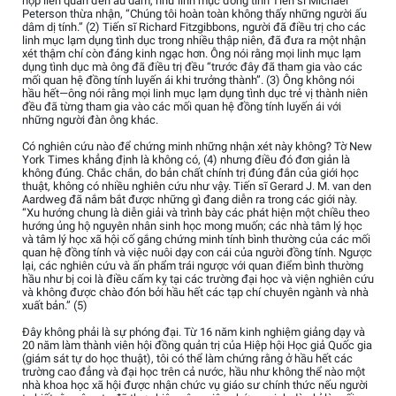
hợp liên quan đến ấu dâm, như linh mục đồng tính Tiến sĩ Michael
Peterson thừa nhận, “Chúng tôi hoàn toàn không thấy những người ấu
dâm dị tính.” (2) Tiến sĩ Richard Fitzgibbons, người đã điều trị cho các
linh mục lạm dụng tình dục trong nhiều thập niên, đã đưa ra một nhận
xét thậm chí còn đáng kinh ngạc hơn. Ông nói rằng mọi linh mục lạm
dụng tình dục mà ông đã điều trị đều “trước đây đã tham gia vào các
mối quan hệ đồng tính luyến ái khi trưởng thành”. (3) Ông không nói
hầu hết—ông nói rằng mọi linh mục lạm dụng tình dục trẻ vị thành niên
đều đã từng tham gia vào các mối quan hệ đồng tính luyến ái với
những người đàn ông khác.
Có nghiên cứu nào để chứng minh những nhận xét này không? Tờ New
York Times khẳng định là không có, (4) nhưng điều đó đơn giản là
không đúng. Chắc chắn, do bản chất chính trị đúng đắn của giới học
thuật, không có nhiều nghiên cứu như vậy. Tiến sĩ Gerard J. M. van den
Aardweg đã nắm bắt được những gì đang diễn ra trong các giới này.
“Xu hướng chung là diễn giải và trình bày các phát hiện một chiều theo
hướng ủng hộ nguyên nhân sinh học mong muốn; các nhà tâm lý học
và tâm lý học xã hội cố gắng chứng minh tính bình thường của các mối
quan hệ đồng tính và việc nuôi dạy con cái của người đồng tính. Ngược
lại, các nghiên cứu và ấn phẩm trái ngược với quan điểm bình thường
hầu như bị coi là điều cấm kỵ tại các trường đại học và viện nghiên cứu
và không được chào đón bởi hầu hết các tạp chí chuyên ngành và nhà
xuất bản.” (5)
Đây không phải là sự phóng đại. Từ 16 năm kinh nghiệm giảng dạy và
20 năm làm thành viên hội đồng quản trị của Hiệp hội Học giả Quốc gia
(giám sát tự do học thuật), tôi có thể làm chứng rằng ở hầu hết các
trường cao đẳng và đại học trên cả nước, hầu như không thể nào một
nhà khoa học xã hội được nhận chức vụ giáo sư chính thức nếu người