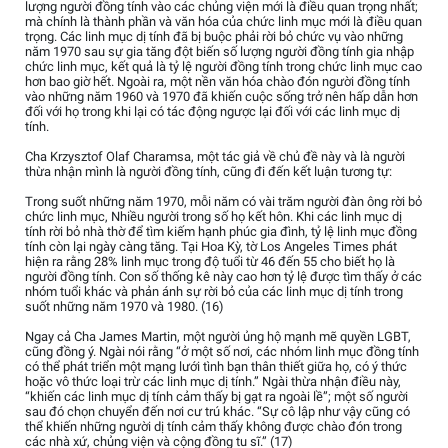
lượng người đồng tính vào các chủng viện mới là điều quan trọng nhất;
mà chính là thành phần và văn hóa của chức linh mục mới là điều quan
trọng. Các linh mục dị tính đã bị buộc phải rời bỏ chức vụ vào những
năm 1970 sau sự gia tăng đột biến số lượng người đồng tính gia nhập
chức linh mục, kết quả là tỷ lệ người đồng tính trong chức linh mục cao
hơn bao giờ hết. Ngoài ra, một nền văn hóa chào đón người đồng tính
vào những năm 1960 và 1970 đã khiến cuộc sống trở nên hấp dẫn hơn
đối với họ trong khi lại có tác động ngược lại đối với các linh mục dị
tính.
Cha Krzysztof Olaf Charamsa, một tác giả về chủ đề này và là người
thừa nhận mình là người đồng tính, cũng đi đến kết luận tương tự:
Trong suốt những năm 1970, mỗi năm có vài trăm người đàn ông rời bỏ
chức linh mục, Nhiều người trong số họ kết hôn. Khi các linh mục dị
tính rời bỏ nhà thờ để tìm kiếm hạnh phúc gia đình, tỷ lệ linh mục đồng
tính còn lại ngày càng tăng. Tại Hoa Kỳ, tờ Los Angeles Times phát
hiện ra rằng 28% linh mục trong độ tuổi từ 46 đến 55 cho biết họ là
người đồng tính. Con số thống kê này cao hơn tỷ lệ được tìm thấy ở các
nhóm tuổi khác và phản ánh sự rời bỏ của các linh mục dị tính trong
suốt những năm 1970 và 1980. (16)
Ngay cả Cha James Martin, một người ủng hộ mạnh mẽ quyền LGBT,
cũng đồng ý. Ngài nói rằng “ở một số nơi, các nhóm linh mục đồng tính
có thể phát triển một mạng lưới tình bạn thân thiết giữa họ, có ý thức
hoặc vô thức loại trừ các linh mục dị tính.” Ngài thừa nhận điều này,
“khiến các linh mục dị tính cảm thấy bị gạt ra ngoài lề”; một số người
sau đó chọn chuyển đến nơi cư trú khác. “Sự cô lập như vậy cũng có
thể khiến những người dị tính cảm thấy không được chào đón trong
các nhà xứ, chủng viện và cộng đồng tu sĩ.” (17)