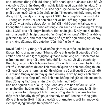
các linh mục đồng tính, đã không “tiếp nhận” giáo huấn của Giáo hội về
việc sống độc thân, được định nghĩa là kiêng cữ quan hệ tình dục. Cha
nói rằng để một giáo huấn của Giáo hội được coi là có thẩm quyền, nó
phải được người Công Giáo chấp nhận. “Theo như tôi thấy, trong cộng
đồng LGBT, giáo lý cho rằng người LGBT phải sống độc thân suốt đời
– không chỉ trước khi kết hôn như đối với hầu hết mọi người, mà là
suốt đời – vẫn chưa được đón nhận.” (38) Khi được hỏi tại sao cha
không thảo luận về sự trinh tiết trong cuốn sách cha viết về người Công
Giáo LGBT, cha nói rằng vì họ chưa đón nhận giáo lý này của Giáo hội,
nên cha quyết định tập trung vào “những điểm chung”. (39) Cha không
giải thích tại sao, như một phần trong nỗ lực tiếp cận những người này,
cha không đặt mục tiêu giúp họ “đón nhận” giáo lý này.
David Carlin lưu ý rằng, đối với nhiều giám mục, việc loại bỏ lạm dụng là
tất cả những gì quan trọng. “Nhưng đồng tính luyến ái của giáo sĩ còn
cơ bản hơn cả việc lạm dụng trẻ vị thành niên”, ông nói. “Cách một số
giám mục nói”, ông nói thêm, “như thể, khi họ nói về việc thanh tẩy
Giáo hội, họ có nghĩa là họ sẽ chấm dứt việc linh mục quan hệ tình dục
với trẻ vị thành niên; khi các linh mục chỉ quan hệ tình dục đồng thuận
với người lớn, dù là nam hay nữ, thì chúng ta sẽ giải quyết được vấn đề
của mình.” Ông ấy nhận thấy quan điểm này là “vô lý” một cách chính
đáng. Carlin cho rằng, nếu một linh mục không thể giữ lời thề của mình,
theo đúng nghĩa, “ông ta nên từ chức linh mục”. (40)
Các nhà nghiên cứu của Đại học John Jay lẽ ra nên để dữ liệu của
chính họ định hướng kết luận. Thay vào đó, họ đã sử dụng khái niệm
chủ quan về bản dạng giới tính. Bằng chứng khách quan mà họ thu
thập một cách đầy thuyết phục cho thấy có mối liên hệ rõ ràng giữa
đồng tính luyến ái—ít nhất là theo bằng chứng trong giới linh mục—và
việc lạm dụng tình dục trẻ vị thành niên.