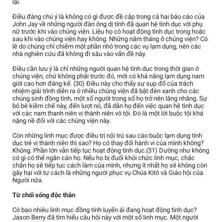
lại.
Điều đáng chú ý là không có gì được đề cập trong cả hai báo cáo của
John Jay về những người đàn ông dị tính đã quan hệ tình dục với phụ
nữ trước khi vào chủng viện. Liệu họ có hoạt động tình dục trong hoặc
sau khi vào chủng viện hay không. Những năm tháng ở chủng viện? Có
lẽ do chúng chỉ chiếm một phần nhỏ trong các vụ lạm dụng, nên các
nhà nghiên cứu đã không đi sâu vào vấn đề này.
Điều cần lưu ý là chỉ những người quan hệ tình dục trong thời gian ở
chủng viện, chứ không phải trước đó, mới có khả năng lạm dụng nam
giới cao hơn đáng kể. (30) Điều này cho thấy sự sụp đổ của trách
nhiệm giải trình diễn ra ở nhiều chủng viện đã bật đèn xanh cho các
chủng sinh đồng tính, một số người trong số họ trở nên lăng nhăng. Sự
bỏ bê kiềm chế này, đến lượt nó, đã dẫn họ đến việc quan hệ tình dục
với các nam thanh niên vị thành niên vô tội. Đó là một lời buộc tội khá
nặng nề đối với các chủng viện này.
Còn những linh mục được điều trị nội trú sau cáo buộc lạm dụng tình
dục trẻ vị thành niên thì sao? Họ có thay đổi hành vi của mình không?
Không. Phần lớn vẫn tiếp tục hoạt động tình dục.(31) Dường như không
có gì có thể ngăn cản họ. Nếu họ bị đuổi khỏi chức linh mục, chắc
chắn họ sẽ tiếp tục cách làm của mình, nhưng ít nhất họ sẽ không còn
gây hại với tư cách là những người phục vụ Chúa Kitô và Giáo hội của
Người nữa.
Từ chối sống độc thân
Có bao nhiêu linh mục đồng tính luyến ái đang hoạt động tình dục?
Jason Berry đã tìm hiểu câu hỏi này với một số linh mục. Một người