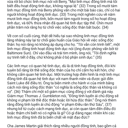
vừa rời bỏ chức linh mục nói với Berry, “Mọi linh mục đồng tính mà tôi
biết đều hoạt động tình dục, không ngoại lệ.” (32) Trong số mười tám
linh mục đồng tính mà Berry phỏng vấn cho một bài báo cáo, chỉ có hai
người không hoạt động tình dục. (33) Trong một nghiên cứu về năm
mươi linh mục đồng tính, bốn mươi tám người trong số họ hoạt động
tình dục, và 60% thừa nhận đã quan hệ tình dục tập thể. Chín mươi
phần trăm nói rằng họ từ chối việc sống độc thân bắt buộc. (34)
Về con số cuối cùng, thật dễ hiểu tại sao những linh mục đồng tính
lăng nhăng này lại từ chối giáo huấn của Giáo hội về việc sống độc
thân: họ nói rằng nó không áp dụng cho họ. “Tôi vẫn còn trinh tiết”, một
linh mục đồng tính hoạt động tình dục nói (ông được phỏng vấn bởi tờ
Baltimore Sun). Chỉ vào đầu và trái tim mình, ông nói, “Tôi định nghĩa
sự trinh tiết ở đây, chứ không phải ở bộ phận sinh dục.” (35)
Các linh mục có quan hệ tình dục, dù là dị tính hay đồng tính, đôi khi
tuyên bố rằng lời thề sống độc thân của họ chỉ cấm họ kết hôn, chứ
không cấm quan hệ tình dục. Một trường hợp điển hình là một linh mục
đồng tính đã quan hệ tình dục với nam thanh niên và được gửi đến
Saint Luke để điều trị. Ông ta biện minh cho hành vi của mình bằng
cách nói rằng sống độc thân “có nghĩa là sống độc thân và không có
vợ”. (36) Thậm chí một số giám mục cũng đồng ý với đánh giá này.
Giám mục Thomas J. Gumbleton nói, “Đồng tính luyến ái chủ động sẽ
không vi phạm lời thề độc thân hoặc lời hứa độc thân.” Ông nói thêm
rằng đồng tính luyến ái chủ động “vi phạm Điều răn thứ Sáu”, (37)
nhưng kể từ cuộc cách mạng tình dục, ai còn quan tâm đến điều đó
hoặc thậm chí biết nó có nghĩa là gì? Có gì đáng ngạc nhiên khi các
linh mục đồng tính đã bị biến chất về mặt đạo đức?
Cha James Martin giải thích rằng nhiều người đồng tính, bao gồm cả