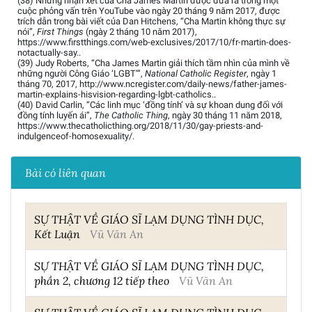
(38) Những nhận xét của Cha James Martin được đưa ra trong một
cuộc phỏng vấn trên YouTube vào ngày 20 tháng 9 năm 2017, được
trích dẫn trong bài viết của Dan Hitchens, “Cha Martin không thực sự
nói”,
First Things
(ngày 2 tháng 10 năm 2017),
https://www.firstthings.com/web-exclusives/2017/10/fr-martin-does-
notactually-say..
(39) Judy Roberts, “Cha James Martin giải thích tầm nhìn của mình về
những người Công Giáo ‘LGBT’”,
National Catholic Register
, ngày 1
tháng 70, 2017, http://www.ncregister.com/daily-news/father-james-
martin-explains-hisvision-regarding-lgbt-catholics..
(40) David Carlin, “Các linh mục ‘đồng tính’ và sự khoan dung đối với
đồng tính luyến ái”,
The Catholic Thing
, ngày 30 tháng 11 năm 2018,
https://www.thecatholicthing.org/2018/11/30/gay-priests-and-
indulgenceof-homosexuality/.
Bài có liên quan
SỰ THẬT VỀ GIÁO SĨ LẠM DỤNG TÌNH DỤC,
Kết Luận
Vũ Văn An
SỰ THẬT VỀ GIÁO SĨ LẠM DỤNG TÌNH DỤC,
phần 2, chương 12 tiếp theo
Vũ Văn An