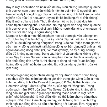
Đây là một cách khác để nhìn vấn đề này. Nếu những linh mục quan hệ
tình dục với nam thanh niên vị thành niên tự coi mình là người dị tính,
liệu có hợp lý không khi gọi đây là một vụ tai tiếng dị tính? Liệu các nhà
nghiên cứu của Đại học John Jay có liệt kê họ là người dị tính không?
Đây là một sự lảng tránh. Thực tế, đó là một trò ảo thuật, dựa trên
chính trị chứ không phải khoa học. Những người đàn ông chọn quan hệ
tình dục với phụ nữ là người dị tính; Những người đàn ông chọn quan hệ
tình dục với đàn ông là người đồng tính.
Margaret Smith là một nhà tội phạm học đã tham gia vào các nghiên
cứu John Jay. Đây là những gì bà ấy nói để đáp lại một bình luận của
tôi về “cuộc khủng hoảng đồng tính” trong Giáo hội: “Việc tham gia vào
các hành vi đồng tính luyến ái không giống với bản dạng giới tính là một
người đàn ông đồng tính.” (24) Về mặt kỹ thuật, bà ấy đúng, nhưng
điều đó không quan trọng. Đúng vậy, hành vi và bản dạng không giống
nhau. Vậy thì sao? Sự kiện vẫn là nếu phần lớn các hành vi lạm dụng có
bản chất đồng tính luyến ái, thì chúng ta đang có một “cuộc khủng
hoảng đồng tính”; nó hoàn toàn độc lập với bản dạng giới tính của kẻ
lạm dụng.
Không có gì đáng ngạc nhiên khi người chịu trách nhiệm chính trong
việc thúc đẩy khái niệm bản dạng giới tính trong giới Công Giáo là một
linh mục đồng tính, Cha Donald Goergen, O.P. Ông là thành viên của
Liên minh Công Giáo vì Quyền Dân sự của Người Đồng tính. Trong
cuốn sách năm 1974 của ông, The Sexual Celibate, ông khẳng định
rằng bản sắc giới tính “ở giai đoạn trưởng thành nhất” là một “cảm
giác”, chứ không phải là một điều kiện có thể kiểm chứng bằng thực
nghiệm. (25) Chính kiểu chủ quan này, vốn là trọng tâm của chương
trình nghị sự đồng tính, đã dẫn đến những kết luận sai lầm. Ngày nay,