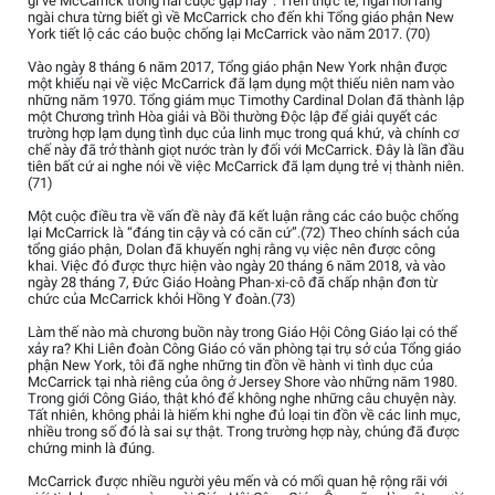
gì về McCarrick trong hai cuộc gặp này”. Trên thực tế, ngài nói rằng
ngài chưa từng biết gì về McCarrick cho đến khi Tổng giáo phận New
York tiết lộ các cáo buộc chống lại McCarrick vào năm 2017. (70)
Vào ngày 8 tháng 6 năm 2017, Tổng giáo phận New York nhận được
một khiếu nại về việc McCarrick đã lạm dụng một thiếu niên nam vào
những năm 1970. Tổng giám mục Timothy Cardinal Dolan đã thành lập
một Chương trình Hòa giải và Bồi thường Độc lập để giải quyết các
trường hợp lạm dụng tình dục của linh mục trong quá khứ, và chính cơ
chế này đã trở thành giọt nước tràn ly đối với McCarrick. Đây là lần đầu
tiên bất cứ ai nghe nói về việc McCarrick đã lạm dụng trẻ vị thành niên.
(71)
Một cuộc điều tra về vấn đề này đã kết luận rằng các cáo buộc chống
lại McCarrick là “đáng tin cậy và có căn cứ”.(72) Theo chính sách của
tổng giáo phận, Dolan đã khuyến nghị rằng vụ việc nên được công
khai. Việc đó được thực hiện vào ngày 20 tháng 6 năm 2018, và vào
ngày 28 tháng 7, Đức Giáo Hoàng Phan-xi-cô đã chấp nhận đơn từ
chức của McCarrick khỏi Hồng Y đoàn.(73)
Làm thế nào mà chương buồn này trong Giáo Hội Công Giáo lại có thể
xảy ra? Khi Liên đoàn Công Giáo có văn phòng tại trụ sở của Tổng giáo
phận New York, tôi đã nghe những tin đồn về hành vi tình dục của
McCarrick tại nhà riêng của ông ở Jersey Shore vào những năm 1980.
Trong giới Công Giáo, thật khó để không nghe những câu chuyện này.
Tất nhiên, không phải là hiếm khi nghe đủ loại tin đồn về các linh mục,
nhiều trong số đó là sai sự thật. Trong trường hợp này, chúng đã được
chứng minh là đúng.
McCarrick được nhiều người yêu mến và có mối quan hệ rộng rãi với