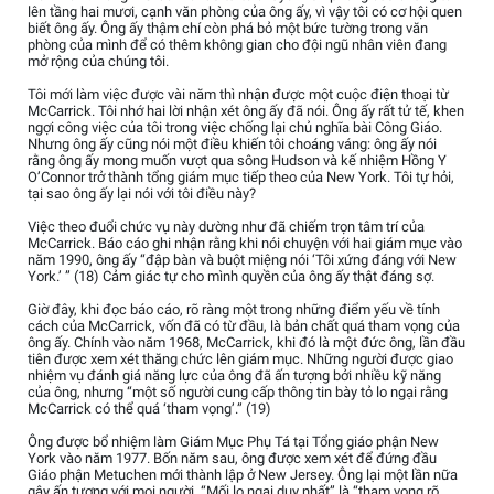
lên tầng hai mươi, cạnh văn phòng của ông ấy, vì vậy tôi có cơ hội quen
biết ông ấy. Ông ấy thậm chí còn phá bỏ một bức tường trong văn
phòng của mình để có thêm không gian cho đội ngũ nhân viên đang
mở rộng của chúng tôi.
Tôi mới làm việc được vài năm thì nhận được một cuộc điện thoại từ
McCarrick. Tôi nhớ hai lời nhận xét ông ấy đã nói. Ông ấy rất tử tế, khen
ngợi công việc của tôi trong việc chống lại chủ nghĩa bài Công Giáo.
Nhưng ông ấy cũng nói một điều khiến tôi choáng váng: ông ấy nói
rằng ông ấy mong muốn vượt qua sông Hudson và kế nhiệm Hồng Y
O’Connor trở thành tổng giám mục tiếp theo của New York. Tôi tự hỏi,
tại sao ông ấy lại nói với tôi điều này?
Việc theo đuổi chức vụ này dường như đã chiếm trọn tâm trí của
McCarrick. Báo cáo ghi nhận rằng khi nói chuyện với hai giám mục vào
năm 1990, ông ấy “đập bàn và buột miệng nói ‘Tôi xứng đáng với New
York.’ ” (18) Cảm giác tự cho mình quyền của ông ấy thật đáng sợ.
Giờ đây, khi đọc báo cáo, rõ ràng một trong những điểm yếu về tính
cách của McCarrick, vốn đã có từ đầu, là bản chất quá tham vọng của
ông ấy. Chính vào năm 1968, McCarrick, khi đó là một đức ông, lần đầu
tiên được xem xét thăng chức lên giám mục. Những người được giao
nhiệm vụ đánh giá năng lực của ông đã ấn tượng bởi nhiều kỹ năng
của ông, nhưng “một số người cung cấp thông tin bày tỏ lo ngại rằng
McCarrick có thể quá ‘tham vọng’.” (19)
Ông được bổ nhiệm làm Giám Mục Phụ Tá tại Tổng giáo phận New
York vào năm 1977. Bốn năm sau, ông được xem xét để đứng đầu
Giáo phận Metuchen mới thành lập ở New Jersey. Ông lại một lần nữa
gây ấn tượng với mọi người. “Mối lo ngại duy nhất” là “tham vọng rõ