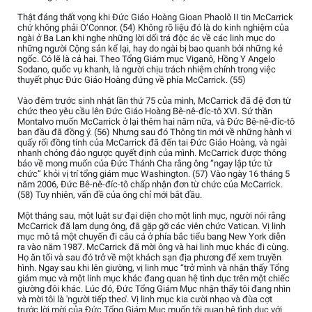
Thật đáng thất vọng khi Đức Giáo Hoàng Gioan Phaolô II tin McCarrick
chứ không phải O’Connor. (54) Không rõ liệu đó là do kinh nghiệm của
ngài ở Ba Lan khi nghe những lời dối trá độc ác về các linh mục do
những người Cộng sản kể lại, hay do ngài bị bao quanh bởi những kẻ
ngốc. Có lẽ là cả hai. Theo Tổng Giám mục Viganô, Hồng Y Angelo
Sodano, quốc vụ khanh, là người chịu trách nhiệm chính trong việc
thuyết phục Đức Giáo Hoàng đứng về phía McCarrick. (55)
Vào đêm trước sinh nhật lần thứ 75 của mình, McCarrick đã đệ đơn từ
chức theo yêu cầu lên Đức Giáo Hoàng Bê-nê-đíc-tô XVI. Sứ thần
Montalvo muốn McCarrick ở lại thêm hai năm nữa, và Đức Bê-nê-đíc-tô
ban đầu đã đồng ý. (56) Nhưng sau đó Thông tin mới về những hành vi
quấy rối đồng tính của McCarrick đã đến tai Đức Giáo Hoàng, và ngài
nhanh chóng đảo ngược quyết định của mình. McCarrick được thông
báo về mong muốn của Đức Thánh Cha rằng ông “ngay lập tức từ
chức” khỏi vị trí tổng giám mục Washington. (57) Vào ngày 16 tháng 5
năm 2006, Đức Bê-nê-đíc-tô chấp nhận đơn từ chức của McCarrick.
(58) Tuy nhiên, vấn đề của ông chỉ mới bắt đầu.
Một tháng sau, một luật sư đại diện cho một linh mục, người nói rằng
McCarrick đã lạm dụng ông, đã gặp gỡ các viên chức Vatican. Vị linh
mục mô tả một chuyến đi câu cá ở phía bắc tiểu bang New York diễn
ra vào năm 1987. McCarrick đã mời ông và hai linh mục khác đi cùng.
Họ ăn tối và sau đó trở về một khách sạn địa phương để xem truyền
hình. Ngay sau khi lên giường, vị linh mục “trở mình và nhận thấy Tổng
giám mục và một linh mục khác đang quan hệ tình dục trên một chiếc
giường đôi khác. Lúc đó, Đức Tổng Giám Mục nhận thấy tôi đang nhìn
và mời tôi là 'người tiếp theo'. Vị linh mục kia cười nhạo và đùa cợt
trước lời mời của Đức Tổng Giám Mục muốn tôi quan hệ tình dục với