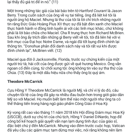
lại thấy đủ giá trị để in nó.” (11)
Một trong những tác giả của bài báo trên tờ
Hartford Courant
là Jason
Berry. Trong cuốn sách của ông về vụ tai tiếng, ông đã liệt kê tôi là
người ủng hộ Maciel. Nhưng lá thư của tôi là lời chỉ trích những người
tin rằng Đức Giáo Hoàng Pius XII thực sự đã bật đèn xanh cho Maciel
thực hành hành vi đồng tính luyến ái với các linh mục khác, chứ không
phải là lời bào chữa cho Maciel. Cha R trung thực hơn Richard McBrien.
Sau khi ông ấy trích dẫn những gì Berry viết về tôi, tôi đã liên hệ với vị
linh mục của Đại học Notre Dame, và ngài đã tốt bụng đính chính lại
thông tin. “Donohue phản đối danh sách này và tôi rất vui khi được
đính chính lại”, McBrien viết. (12)
Maciel qua đời ở Jacksonville, Florida, trước sự chứng kiến của một
người trừ tà; hài cốt của ông được gửi về quê hương Mexico. Ông vẫn
ngoan cố đến cùng, từ chối xưng tội: ông không tin vào sự tha thứ của
Chúa. (13) Đây là một dấu hiệu nữa cho thấy ông bị quỷ ám.
Theodore McCarrick
Cựu Hồng Y Theodore McCarrick là người Mỹ, và chỉ vì lý do đó, câu
chuyện tồi tệ của ông đã gây ra nhiều đau buồn hơn trong giới giáo dân
Mỹ so với Maciel. Họ muốn biết làm thế nào một người như ông ta có
thể thăng tiến trong hàng ngũ giáo phẩm Công Giáo ở Hoa Kỳ.
Kỳ vọng rất cao vào tháng 11 năm 2018 khi Hội đồng Giám mục Hoa Kỳ
(USCCB), dưới sự chủ trì của chủ tịch, Hồng Y Daniel DiNardo, họp để
công bố kế hoạch giải quyết vấn nạn lạm dụng tình dục của giáo sĩ,
đặc biệt chú ý đến McCarrick. Nhưng vào đêm trước cuộc họp, Vatican
đã yêu cầu các giám mục tạm dừng mọi việc, nói rằng không nên làm