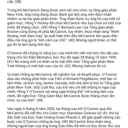
cấp. (38)
Trong khi McCarrick đang được xem xét cho chức vụ tổng giáo phận
New York, ông cũng đang được đánh giá làm ứng viên đảm nhận
nhiệm vụ tại hai giáo phận khác. Ông nhận được sự ủng hộ của một số
giám mục. Hồng Y Hickey đã chọn McCarrick như lựa chọn số một của
mình để thăng chức. (39) Hồng Y Bernard Law của Tổng giáo phận
Boston cũng đứng về phía McCarrick, tuy nhiên, thừa nhận rằng “thỉnh
thoảng ‘một đám mây’ lại xuất hiện trên đầu McCarrick liên quan đến
điều mà ông gọi là ‘tình cảm sai chỗ’.” (40) Những người khác có thể
gọi đó là lạm dụng tình dục.
O’Connor đã chứng tỏ năng lực của mình khi viết một bức thư dài sáu
trang cho Sứ thần Montalvo; bức thư đề ngày 28 tháng 10 năm 1999.
(41) Nó mang tính cá nhân và bí mật đến mức Tổng giáo phận New
York không có một bản sao của nó. (42) Nhưng Vatican thì có.
Vụ kiện chống lại McCarrick rất nghiêm túc và thuyết phục. O’Connor
dựa vào những phát hiện của Tiến sĩ Richard Fitzgibbons, một bác sĩ
tâm thần, và Đức ông James Cassidy, một nhà tâm lý học từ Tổng giáo
phận New York. (43) Cuối thư, sau khi nêu chi tiết những lo ngại của
mình, Hồng Y O’Connor nói rằng ngài không thể “với lương tâm của
mình, đề nghị Đức Tổng Giám Mục McCarrick được thăng chức lên
chức vụ cao hơn”. (44)
Vào ngày 6 tháng 8 năm 2000, ba tháng sau khi O’Connor qua đời,
McCarrick đã viết thư cho Giám mục Stanislaw Dziwisz lúc đó, thư ký
đặc biệt của Đức Giáo Hoàng Gioan Phaolô II, để giải quyết những cáo
buộc của O’Connor chống lại ông. (45) McCarrick thừa nhận rằng
những người bạn của ông trong Giáo triều đã tình cờ đọc được thư của