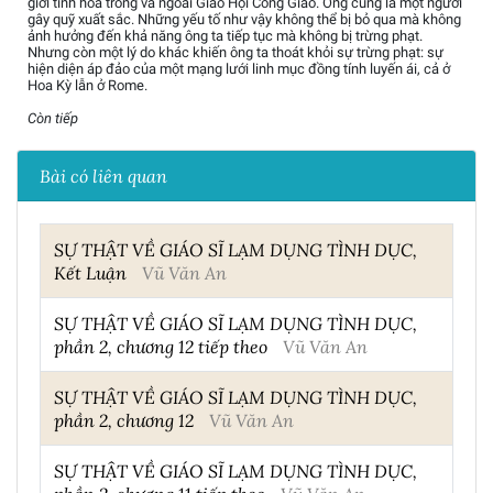
giới tinh hoa trong và ngoài Giáo Hội Công Giáo. Ông cũng là một người
gây quỹ xuất sắc. Những yếu tố như vậy không thể bị bỏ qua mà không
ảnh hưởng đến khả năng ông ta tiếp tục mà không bị trừng phạt.
Nhưng còn một lý do khác khiến ông ta thoát khỏi sự trừng phạt: sự
hiện diện áp đảo của một mạng lưới linh mục đồng tính luyến ái, cả ở
Hoa Kỳ lẫn ở Rome.
Còn tiếp
Bài có liên quan
SỰ THẬT VỀ GIÁO SĨ LẠM DỤNG TÌNH DỤC,
Kết Luận
Vũ Văn An
SỰ THẬT VỀ GIÁO SĨ LẠM DỤNG TÌNH DỤC,
phần 2, chương 12 tiếp theo
Vũ Văn An
SỰ THẬT VỀ GIÁO SĨ LẠM DỤNG TÌNH DỤC,
phần 2, chương 12
Vũ Văn An
SỰ THẬT VỀ GIÁO SĨ LẠM DỤNG TÌNH DỤC,