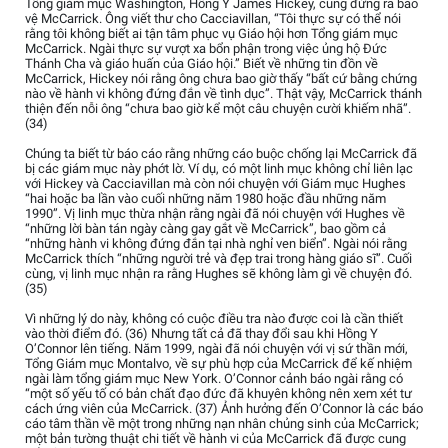
Tổng giám mục Washington, Hồng Y James Hickey, cũng đứng ra bảo
vệ McCarrick. Ông viết thư cho Cacciavillan, “Tôi thực sự có thể nói
rằng tôi không biết ai tận tâm phục vụ Giáo hội hơn Tổng giám mục
McCarrick. Ngài thực sự vượt xa bổn phận trong việc ủng hộ Đức
Thánh Cha và giáo huấn của Giáo hội.” Biết về những tin đồn về
McCarrick, Hickey nói rằng ông chưa bao giờ thấy “bất cứ bằng chứng
nào về hành vi không đứng đắn về tình dục”. Thật vậy, McCarrick thánh
thiện đến nỗi ông “chưa bao giờ kể một câu chuyện cười khiếm nhã”.
(34)
Chúng ta biết từ báo cáo rằng những cáo buộc chống lại McCarrick đã
bị các giám mục này phớt lờ. Ví dụ, có một linh mục không chỉ liên lạc
với Hickey và Cacciavillan mà còn nói chuyện với Giám mục Hughes
“hai hoặc ba lần vào cuối những năm 1980 hoặc đầu những năm
1990”. Vị linh mục thừa nhận rằng ngài đã nói chuyện với Hughes về
“những lời bàn tán ngày càng gay gắt về McCarrick”, bao gồm cả
“những hành vi không đứng đắn tại nhà nghỉ ven biển”. Ngài nói rằng
McCarrick thích “những người trẻ và đẹp trai trong hàng giáo sĩ”. Cuối
cùng, vị linh mục nhận ra rằng Hughes sẽ không làm gì về chuyện đó.
(35)
Vì những lý do này, không có cuộc điều tra nào được coi là cần thiết
vào thời điểm đó. (36) Nhưng tất cả đã thay đổi sau khi Hồng Y
O’Connor lên tiếng. Năm 1999, ngài đã nói chuyện với vị sứ thần mới,
Tổng Giám mục Montalvo, về sự phù hợp của McCarrick để kế nhiệm
ngài làm tổng giám mục New York. O’Connor cảnh báo ngài rằng có
“một số yếu tố có bản chất đạo đức đã khuyên không nên xem xét tư
cách ứng viên của McCarrick. (37) Ảnh hưởng đến O’Connor là các báo
cáo tâm thần về một trong những nạn nhân chủng sinh của McCarrick;
một bản tường thuật chi tiết về hành vi của McCarrick đã được cung