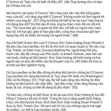
O’Connor và “báo cho tôi biết về điều đó”. (46) Ông dường như có bạn
bè ở khắp mọi nơi.
McCarrick cáo buộc O’Connor “tấn công sâu sắc vào đời sống giám
mục của tôi”, nói rằng ông biết O’Connor “không muốn tôi làm người kế
nhiệm của ông ấy”. (47) Ông ta không hề biết lý do tại sao? Hay ông ta
chỉ đang lừa dối? Dù thế nào đi nữa, ông ta chắc chắn đã nói dối khi
nói, “Tôi chưa bao giờ có quan hệ tình dục với bất cứ người nào, nam
hay nữ, trẻ hay già, giáo sĩ hay giáo dân, cũng như chưa bao giờ lạm
dụng hay đối xử thiếu tôn trọng với người khác.” (48)
Sau khi biết về bức thư của O’Connor, Đức Giáo Hoàng Gioan Phaolô II
đã yêu cầu Cacciavillan, khi đó là chủ tịch Cơ quan Quản lý Tài sản của
Tòa Thánh, và Giám mục Giovanni Battista Re, người thay thế phụ
trách các vấn đề chung của Phủ Quốc vụ khanh Vatican, xem xét các
cáo buộc chống lại McCarrick. Đức Giáo Hoàng rất kính trọng cả hai
người này và dựa rất nhiều vào lời khuyên của họ. (49) Điều đó hóa ra
là một sai lầm nghiêm trọng.
Cả Cacciavillan và Re đều đứng về phía McCarrick chống lại O’Connor.
Cacciavillan nói rằng McCarrick là “lựa chọn tốt nhất cho Washington”,
(50) và Re đồng ý. (51) Thật vậy, Re kết luận rằng nếu những tin đồn
chống lại McCarrick vẫn tiếp diễn, “giờ đây chắc chắn rằng những cáo
buộc là sai, chúng có thể dễ dàng bị phủ nhận.” (52)
Từ báo cáo, chúng ta biết được lý do tại sao Đức Giáo Hoàng bị lừa dối.
Hồng Y Dziwisz đã nói rõ nhất. Trong khi lưu ý rằng quyết định thăng
chức cho McCarrick được đích thân Đức Giáo Hoàng Gioan Phaolô II
đưa ra, Đức Thánh Cha “đã xem xét lời nói của những người mà ngài
tin tưởng”, cụ thể là Cacciavillan và Re. (53)