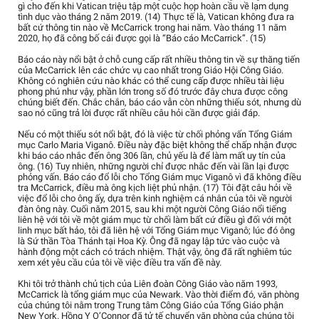
gì cho đến khi Vatican triệu tập một cuộc họp hoàn cầu về lạm dụng
tình dục vào tháng 2 năm 2019. (14) Thực tế là, Vatican không đưa ra
bất cứ thông tin nào về McCarrick trong hai năm. Vào tháng 11 năm
2020, họ đã công bố cái được gọi là “Báo cáo McCarrick”. (15)
Báo cáo này nổi bật ở chỗ cung cấp rất nhiều thông tin về sự thăng tiến
của McCarrick lên các chức vụ cao nhất trong Giáo Hội Công Giáo.
Không có nghiên cứu nào khác có thể cung cấp được nhiều tài liệu
phong phú như vậy, phần lớn trong số đó trước đây chưa được công
chúng biết đến. Chắc chắn, báo cáo vẫn còn những thiếu sót, nhưng dù
sao nó cũng trả lời được rất nhiều câu hỏi cần được giải đáp.
Nếu có một thiếu sót nổi bật, đó là việc từ chối phỏng vấn Tổng Giám
mục Carlo Maria Viganô. Điều này đặc biệt không thể chấp nhận được
khi báo cáo nhắc đến ông 306 lần, chủ yếu là để làm mất uy tín của
ông. (16) Tuy nhiên, những người chỉ được nhắc đến vài lần lại được
phỏng vấn. Báo cáo đổ lỗi cho Tổng Giám mục Viganô vì đã không điều
tra McCarrick, điều mà ông kịch liệt phủ nhận. (17) Tôi đặt câu hỏi về
việc đổ lỗi cho ông ấy, dựa trên kinh nghiệm cá nhân của tôi về người
đàn ông này. Cuối năm 2015, sau khi một người Công Giáo nổi tiếng
liên hệ với tôi về một giám mục từ chối làm bất cứ điều gì đối với một
linh mục bất hảo, tôi đã liên hệ với Tổng Giám mục Viganô; lúc đó ông
là Sứ thần Tòa Thánh tại Hoa Kỳ. Ông đã ngay lập tức vào cuộc và
hành động một cách có trách nhiệm. Thật vậy, ông đã rất nghiêm túc
xem xét yêu cầu của tôi về việc điều tra vấn đề này.
Khi tôi trở thành chủ tịch của Liên đoàn Công Giáo vào năm 1993,
McCarrick là tổng giám mục của Newark. Vào thời điểm đó, văn phòng
của chúng tôi nằm trong Trung tâm Công Giáo của Tổng Giáo phận
New York. Hồng Y O’Connor đã tử tế chuyển văn phòng của chúng tôi