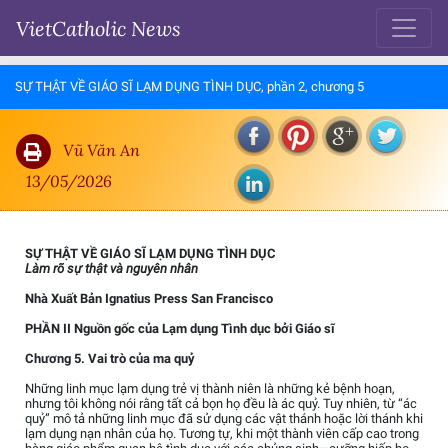
VietCatholic News
SỰ THẬT VỀ GIÁO SĨ LẠM DỤNG TÌNH DỤC, phần 2, chương 5
Vũ Văn An
13/05/2026
SỰ THẬT VỀ GIÁO SĨ LẠM DỤNG TÌNH DỤC
Làm rõ sự thật và nguyên nhân
Nhà Xuất Bản Ignatius Press San Francisco
PHẦN II Nguồn gốc của Lạm dụng Tình dục bởi Giáo sĩ
Chương 5. Vai trò của ma quỷ
Những linh mục lạm dụng trẻ vị thành niên là những kẻ bệnh hoạn,
nhưng tôi không nói rằng tất cả bọn họ đều là ác quỷ. Tuy nhiên, từ “ác
quỷ” mô tả những linh mục đã sử dụng các vật thánh hoặc lời thánh khi
lạm dụng nạn nhân của họ. Tương tự, khi một thành viên cấp cao trong