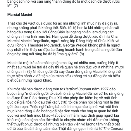
bằng cách nói với cậu rằng “hành động đó là một cách để được rước
lễ”. (7)
Marcial Maciel
Thật khó để vượt qua được tội ác mà những linh mục này đã gây ra,
nhưng không phải là không thể. Điều tồi tệ hơn là khi những nhân vật
hàng đầu trong Giáo Hội Công Giáo lại ngang nhiên lạm dụng các
chủng sinh và linh mục trẻ. Hai người dễ dàng được xác định là Cha
Marcial Maciel Degollado, người sáng lập Dòng Hiệp sĩ Chúa Kitô, và
cựu Hồng Y Theodore McCarrick. George Weigel không phải là người
duy nhất nhìn thấy sự độc ác đang hoành hành trong cả hai người đàn
ông này: ông nói rằng họ đã bị “ma quỷ ám”. (8)
Maciel là một kẻ săn mồi nghiện ma túy, có nhiều con, cưỡng hiếp ít
nhất sáu mươi bé trai đã dậy thì và quan hệ tình dục với ít nhất hai mươi
chủng sinh. (9) Nhiều người đã suy đoán đúng rằng Maciel không thể
thực hiện hành vi đê tiện của mình nếu không có sự đồng lõa và hiểu
biết của những người khác.
Khi một bài báo được đăng trên tờ
Hartford Courant
năm 1997 cáo
buộc rằng “một số [người tố cáo] nói rằng Maciel đã nói với họ rằng ông
ta được Đức Giáo Hoàng Pius XII cho phép tìm kiếm họ về mặt tình
dục để giải tỏa nỗi đau thể xác”, (10) tôi đã phản hồi bằng một lá thư
gửi tòa soạn. “Việc nghĩ rằng bất cứ linh mục nào lại nói với một linh
mục khác rằng Giáo hoàng đã bật đèn xanh cho ông ta quan hệ tình
dục với một linh mục khác—tất cả chỉ nhằm mục đích giúp người kia
khỏi một căn bệnh nào đó—thật là chuyện nhảm nhí đến mức không
thể thuyết phục được cả những biên tập viên vô lương tâm nhất ở bất
cứ tờ báo lá cải hàng tuần nào. Thật đáng ngạc nhiên là tờ
The Courant