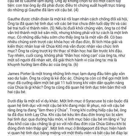
cậu bé bị Gauthe lạm dụng. Ông ấy không chọn từ đó một cách tùy
tiện: con trai ông ấy đã phải được điều trị chứng xuất huyết trực tràng
do những gì Gauthe đã làm với cậu bé. (4)
Gauthe được chẩn đoán là một kẻ rối loạn nhân cách chống đối xã hội,
Ông ta đã quan hệ tình dục với các bé trai chưa đến tuổi dậy thì và các
bé trai tuổi vị thành niên. (5) Nếu bị đuổi khỏi chủng viện, ông ta có thể
vẫn trở thành một kẻ săn mồi, nhưng không phải với tư cách là một linh
mục. Có những dấu hiệu sớm cho thấy ông ta là một vấn đề. Có bao
nhiêu chủng sinh trượt các khóa học về đạo đức, Bí tích Hòa giải và
kiến thức nhân loại về Chúa Kitô mà vẫn được nhận vào chức linh
mục? Ông ta cũng trượt kỳ thi thạc sĩ thần học hai lần trước khi đậu.
Tuy nhiên, cuối cùng, không phải "thần học nông cạn" của ông ta, như
một số người đã nhận xét, đã giải thích hành vi của ông ta: mà là
khuynh hướng làm điều ác của ông ta. (6)
James Porter là một trong những linh mục lạm dụng đầu tiên gây xôn
xao dư luận. Ông ta cũng là kẻ độc ác. Chúng ta còn có thể gọi một linh
mục đã cưỡng dâm một bé gái 11 tuổi trong khi viện dẫn quyền năng
của Chúa là gì khác? Ông ta cũng đã quan hệ tình dục trên bàn thờ với
hai cậu bé.
Dưới đây là một số ví dụ khác. Một linh mục ở Syracuse bị cáo buộc đã
quan hệ tình dục với một cậu bé khi đang mặc lễ phục, nói với cậu bé
rằng ông ta đang “làm theo ý Chúa”. Trong khi cưỡng hiếp cậu bé, ông
ta đã đọc kinh Lạy Cha. Khi cậu bé kêu lên đau đớn trong lúc bị xâm
hại tình dục qua đường hậu môn, vị linh mục bảo cậu bé im lặng vì “sự
đau khổ của cậu chẳng là gì so với nỗi đau đớn của Chúa Giêsu khi bị
đóng đinh trên thập giá”. Một linh mục ở Bridgeport đã thực hiện hành
vi quan hệ tình dục bằng miệng với một thiếu niên và bắt cậu bé đáp lại