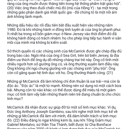
ràng của ông muốn được thăng tiến trong hệ thống phẩm trật giáo hội”.
(20) Việc ông theo đuổi chiếc mũ đỏ (mũ của Hồng Y) - tại một trong
những giáo phận danh giá nhất quốc gia - đã chứng tỏ là một nỗi ám
ảnh không lành mạnh.
Những dấu hiệu rắc rối đầu tiên bắt đầu xuất hiện vào những năm
1980. Đó là khi những hành vi đồng tính luyến ái của ông bị phanh phui.
Ít nhất ba trong số bốn giám mục ở New Jersey vào thời điểm đó đã
không hành động có trách nhiệm: họ cho phép ông tiếp tục hành vi săn
mồi của mình mà không bị kiểm soát.
Sở thích quyến rũ các chủng sinh của McCarrick được ghi chép đầy đủ
trong báo cáo. Ngôi nhà của ông ở Sea Girt, trên bờ biển Jersey, là địa
điểm ưa thích để ông dụ dỗ những chàng trai trẻ này. Ông cố tình mời
nhiều người hơn số giường ông có, và ông thường xuyên làm điều này.
Ông không chỉ ngủ chung giường với các chủng sinh "phụ trội": Ông
còn cố gắng quan hệ tình dục với họ. Ông thường thành công. (21)
Những gì McCarrick đã làm không chỉ đơn thuần là sai trái—mà còn là
độc ác. “Độc ác” là một từ mạnh. Không nên sử dụng nó một cách bừa
bãi. Nhưng còn từ nào khác có thể được dùng để miêu tả một giám
mục cố tình làm vấy bẩn những thanh niên trẻ đang chuẩn bị cho chức
linh mục?
McCarrick đã nhận được sự giúp đỡ từ một số linh mục khác. Ví dụ,
Đức ông Anthony Joseph Gambino, sau khi nghe một linh mục kể về
những gì McCarrick đã làm với mình, đã dám khiển trách vị linh mục
đó. (22) Điều đáng lo ngại không kém là, sau khi Tổng Giám mục
Gabriel Montalvo, sứ thần Tòa Thánh, biết được từ Cha Boniface
Ramsey vào năm 2000 về hành vi lạm dụng tình dục của McCarrick tại