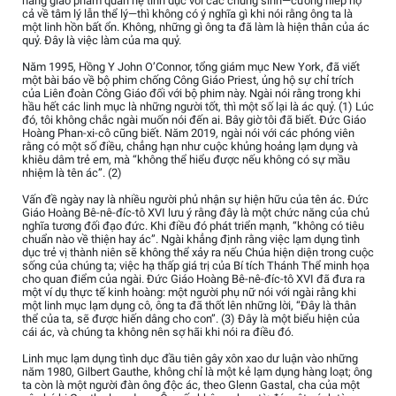
hàng giáo phẩm quan hệ tình dục với các chủng sinh—cưỡng hiếp họ
cả về tâm lý lẫn thể lý—thì không có ý nghĩa gì khi nói rằng ông ta là
một linh hồn bất ổn. Không, những gì ông ta đã làm là hiện thân của ác
quỷ. Đây là việc làm của ma quỷ.
Năm 1995, Hồng Y John O’Connor, tổng giám mục New York, đã viết
một bài báo về bộ phim chống Công Giáo Priest, ủng hộ sự chỉ trích
của Liên đoàn Công Giáo đối với bộ phim này. Ngài nói rằng trong khi
hầu hết các linh mục là những người tốt, thì một số lại là ác quỷ. (1) Lúc
đó, tôi không chắc ngài muốn nói đến ai. Bây giờ tôi đã biết. Đức Giáo
Hoàng Phan-xi-cô cũng biết. Năm 2019, ngài nói với các phóng viên
rằng có một số điều, chẳng hạn như cuộc khủng hoảng lạm dụng và
khiêu dâm trẻ em, mà “không thể hiểu được nếu không có sự mầu
nhiệm là tên ác”. (2)
Vấn đề ngày nay là nhiều người phủ nhận sự hiện hữu của tên ác. Đức
Giáo Hoàng Bê-nê-đíc-tô XVI lưu ý rằng đây là một chức năng của chủ
nghĩa tương đối đạo đức. Khi điều đó phát triển mạnh, “không có tiêu
chuẩn nào về thiện hay ác”. Ngài khẳng định rằng việc lạm dụng tình
dục trẻ vị thành niên sẽ không thể xảy ra nếu Chúa hiện diện trong cuộc
sống của chúng ta; việc hạ thấp giá trị của Bí tích Thánh Thể minh họa
cho quan điểm của ngài. Đức Giáo Hoàng Bê-nê-đíc-tô XVI đã đưa ra
một ví dụ thực tế kinh hoàng: một người phụ nữ nói với ngài rằng khi
một linh mục lạm dụng cô, ông ta đã thốt lên những lời, “Đây là thân
thể của ta, sẽ được hiến dâng cho con”. (3) Đây là một biểu hiện của
cái ác, và chúng ta không nên sợ hãi khi nói ra điều đó.
Linh mục lạm dụng tình dục đầu tiên gây xôn xao dư luận vào những
năm 1980, Gilbert Gauthe, không chỉ là một kẻ lạm dụng hàng loạt; ông
ta còn là một người đàn ông độc ác, theo Glenn Gastal, cha của một