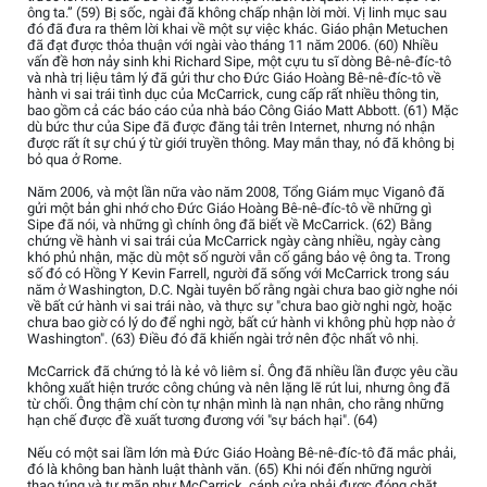
ông ta.” (59) Bị sốc, ngài đã không chấp nhận lời mời. Vị linh mục sau
đó đã đưa ra thêm lời khai về một sự việc khác. Giáo phận Metuchen
đã đạt được thỏa thuận với ngài vào tháng 11 năm 2006. (60) Nhiều
vấn đề hơn nảy sinh khi Richard Sipe, một cựu tu sĩ dòng Bê-nê-đíc-tô
và nhà trị liệu tâm lý đã gửi thư cho Đức Giáo Hoàng Bê-nê-đíc-tô về
hành vi sai trái tình dục của McCarrick, cung cấp rất nhiều thông tin,
bao gồm cả các báo cáo của nhà báo Công Giáo Matt Abbott. (61) Mặc
dù bức thư của Sipe đã được đăng tải trên Internet, nhưng nó nhận
được rất ít sự chú ý từ giới truyền thông. May mắn thay, nó đã không bị
bỏ qua ở Rome.
Năm 2006, và một lần nữa vào năm 2008, Tổng Giám mục Viganô đã
gửi một bản ghi nhớ cho Đức Giáo Hoàng Bê-nê-đíc-tô về những gì
Sipe đã nói, và những gì chính ông đã biết về McCarrick. (62) Bằng
chứng về hành vi sai trái của McCarrick ngày càng nhiều, ngày càng
khó phủ nhận, mặc dù một số người vẫn cố gắng bảo vệ ông ta. Trong
số đó có Hồng Y Kevin Farrell, người đã sống với McCarrick trong sáu
năm ở Washington, D.C. Ngài tuyên bố rằng ngài chưa bao giờ nghe nói
về bất cứ hành vi sai trái nào, và thực sự "chưa bao giờ nghi ngờ, hoặc
chưa bao giờ có lý do để nghi ngờ, bất cứ hành vi không phù hợp nào ở
Washington". (63) Điều đó đã khiến ngài trở nên độc nhất vô nhị.
McCarrick đã chứng tỏ là kẻ vô liêm sỉ. Ông đã nhiều lần được yêu cầu
không xuất hiện trước công chúng và nên lặng lẽ rút lui, nhưng ông đã
từ chối. Ông thậm chí còn tự nhận mình là nạn nhân, cho rằng những
hạn chế được đề xuất tương đương với "sự bách hại". (64)
Nếu có một sai lầm lớn mà Đức Giáo Hoàng Bê-nê-đíc-tô đã mắc phải,
đó là không ban hành luật thành văn. (65) Khi nói đến những người
thao túng và tự mãn như McCarrick, cánh cửa phải được đóng chặt