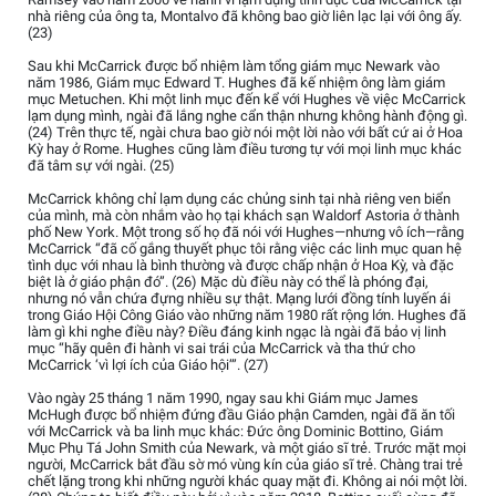
nhà riêng của ông ta, Montalvo đã không bao giờ liên lạc lại với ông ấy.
(23)
Sau khi McCarrick được bổ nhiệm làm tổng giám mục Newark vào
năm 1986, Giám mục Edward T. Hughes đã kế nhiệm ông làm giám
mục Metuchen. Khi một linh mục đến kể với Hughes về việc McCarrick
lạm dụng mình, ngài đã lắng nghe cẩn thận nhưng không hành động gì.
(24) Trên thực tế, ngài chưa bao giờ nói một lời nào với bất cứ ai ở Hoa
Kỳ hay ở Rome. Hughes cũng làm điều tương tự với mọi linh mục khác
đã tâm sự với ngài. (25)
McCarrick không chỉ lạm dụng các chủng sinh tại nhà riêng ven biển
của mình, mà còn nhắm vào họ tại khách sạn Waldorf Astoria ở thành
phố New York. Một trong số họ đã nói với Hughes—nhưng vô ích—rằng
McCarrick “đã cố gắng thuyết phục tôi rằng việc các linh mục quan hệ
tình dục với nhau là bình thường và được chấp nhận ở Hoa Kỳ, và đặc
biệt là ở giáo phận đó”. (26) Mặc dù điều này có thể là phóng đại,
nhưng nó vẫn chứa đựng nhiều sự thật. Mạng lưới đồng tính luyến ái
trong Giáo Hội Công Giáo vào những năm 1980 rất rộng lớn. Hughes đã
làm gì khi nghe điều này? Điều đáng kinh ngạc là ngài đã bảo vị linh
mục “hãy quên đi hành vi sai trái của McCarrick và tha thứ cho
McCarrick ‘vì lợi ích của Giáo hội’”. (27)
Vào ngày 25 tháng 1 năm 1990, ngay sau khi Giám mục James
McHugh được bổ nhiệm đứng đầu Giáo phận Camden, ngài đã ăn tối
với McCarrick và ba linh mục khác: Đức ông Dominic Bottino, Giám
Mục Phụ Tá John Smith của Newark, và một giáo sĩ trẻ. Trước mặt mọi
người, McCarrick bắt đầu sờ mó vùng kín của giáo sĩ trẻ. Chàng trai trẻ
chết lặng trong khi những người khác quay mặt đi. Không ai nói một lời.