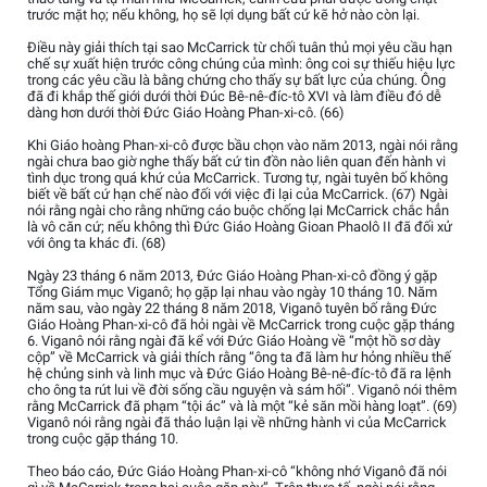
trước mặt họ; nếu không, họ sẽ lợi dụng bất cứ kẽ hở nào còn lại.
Điều này giải thích tại sao McCarrick từ chối tuân thủ mọi yêu cầu hạn
chế sự xuất hiện trước công chúng của mình: ông coi sự thiếu hiệu lực
trong các yêu cầu là bằng chứng cho thấy sự bất lực của chúng. Ông
đã đi khắp thế giới dưới thời Đúc Bê-nê-đíc-tô XVI và làm điều đó dễ
dàng hơn dưới thời Đức Giáo Hoàng Phan-xi-cô. (66)
Khi Giáo hoàng Phan-xi-cô được bầu chọn vào năm 2013, ngài nói rằng
ngài chưa bao giờ nghe thấy bất cứ tin đồn nào liên quan đến hành vi
tình dục trong quá khứ của McCarrick. Tương tự, ngài tuyên bố không
biết về bất cứ hạn chế nào đối với việc đi lại của McCarrick. (67) Ngài
nói rằng ngài cho rằng những cáo buộc chống lại McCarrick chắc hẳn
là vô căn cứ; nếu không thì Đức Giáo Hoàng Gioan Phaolô II đã đối xử
với ông ta khác đi. (68)
Ngày 23 tháng 6 năm 2013, Đức Giáo Hoàng Phan-xi-cô đồng ý gặp
Tổng Giám mục Viganô; họ gặp lại nhau vào ngày 10 tháng 10. Năm
năm sau, vào ngày 22 tháng 8 năm 2018, Viganô tuyên bố rằng Đức
Giáo Hoàng Phan-xi-cô đã hỏi ngài về McCarrick trong cuộc gặp tháng
6. Viganô nói rằng ngài đã kể với Đức Giáo Hoàng về “một hồ sơ dày
cộp” về McCarrick và giải thích rằng “ông ta đã làm hư hỏng nhiều thế
hệ chủng sinh và linh mục và Đức Giáo Hoàng Bê-nê-đíc-tô đã ra lệnh
cho ông ta rút lui về đời sống cầu nguyện và sám hối”. Viganô nói thêm
rằng McCarrick đã phạm “tội ác” và là một “kẻ săn mồi hàng loạt”. (69)
Viganô nói rằng ngài đã thảo luận lại về những hành vi của McCarrick
trong cuộc gặp tháng 10.
Theo báo cáo, Đức Giáo Hoàng Phan-xi-cô “không nhớ Viganô đã nói