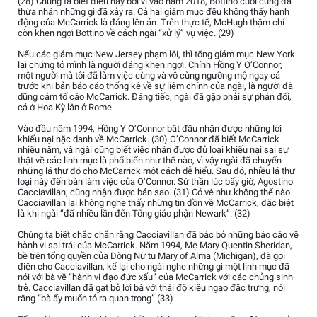
(28) Chúng ta biết điều này bởi vì vào năm 2018, Bottino cuối cùng đã
thừa nhận những gì đã xảy ra. Cả hai giám mục đều không thấy hành
động của McCarrick là đáng lên án. Trên thực tế, McHugh thậm chí
còn khen ngợi Bottino về cách ngài “xử lý” vụ việc. (29)
Nếu các giám mục New Jersey phạm lỗi, thì tổng giám mục New York
lại chứng tỏ mình là người đáng khen ngợi. Chính Hồng Y O’Connor,
một người mà tôi đã làm việc cùng và vô cùng ngưỡng mộ ngay cả
trước khi bản báo cáo thống kê về sự liêm chính của ngài, là người đã
dũng cảm tố cáo McCarrick. Đáng tiếc, ngài đã gặp phải sự phản đối,
cả ở Hoa Kỳ lẫn ở Rome.
Vào đầu năm 1994, Hồng Y O’Connor bắt đầu nhận được những lời
khiếu nại nặc danh về McCarrick. (30) O’Connor đã biết McCarrick
nhiều năm, và ngài cũng biết việc nhận được đủ loại khiếu nại sai sự
thật về các linh mục là phổ biến như thế nào, vì vậy ngài đã chuyển
những lá thư đó cho McCarrick một cách dễ hiểu. Sau đó, nhiều lá thư
loại này đến bàn làm việc của O’Connor. Sứ thần lúc bấy giờ, Agostino
Cacciavillan, cũng nhận được bản sao. (31) Có vẻ như không thể nào
Cacciavillan lại không nghe thấy những tin đồn về McCarrick, đặc biệt
là khi ngài “đã nhiều lần đến Tổng giáo phận Newark”. (32)
Chúng ta biết chắc chắn rằng Cacciavillan đã bác bỏ những báo cáo về
hành vi sai trái của McCarrick. Năm 1994, Mẹ Mary Quentin Sheridan,
bề trên tổng quyền của Dòng Nữ tu Mary of Alma (Michigan), đã gọi
điện cho Cacciavillan, kể lại cho ngài nghe những gì một linh mục đã
nói với bà về “hành vi đạo đức xấu” của McCarrick với các chủng sinh
trẻ. Cacciavillan đã gạt bỏ lời bà với thái độ kiêu ngạo đặc trưng, nói
rằng “bà ấy muốn tỏ ra quan trọng”.(33)