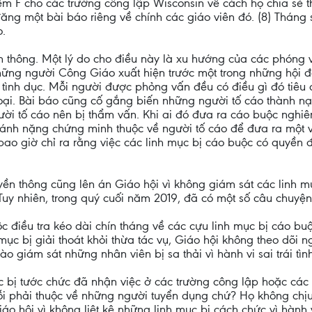
 F cho các trường công lập Wisconsin về cách họ chia sẻ t
ăng một bài báo riêng về chính các giáo viên đó. (8) Tháng 
o.
 thông. Một lý do cho điều này là xu hướng của các phóng 
ững người Công Giáo xuất hiện trước một trong những hội 
ình dục. Mỗi người được phỏng vấn đều có điều gì đó tiêu 
hoại. Bài báo cũng cố gắng biến những người tố cáo thành nạn
ời tố cáo nên bị thẩm vấn. Khi ai đó đưa ra cáo buộc nghiê
ánh nặng chứng minh thuộc về người tố cáo để đưa ra một vụ
ao giờ chỉ ra rằng việc các linh mục bị cáo buộc có quyền 
truyền thông cũng lên án Giáo hội vì không giám sát các linh
Tuy nhiên, trong quý cuối năm 2019, đã có một số câu chuyện
 điều tra kéo dài chín tháng về các cựu linh mục bị cáo buộc
 mục bị giải thoát khỏi thừa tác vụ, Giáo hội không theo dõi
 giám sát những nhân viên bị sa thải vì hành vi sai trái tìn
mục bị tước chức đã nhận việc ở các trường công lập hoặc các
 lỗi phải thuộc về những người tuyển dụng chứ? Họ không chịu 
 Giáo hội vì không liệt kê những linh mục bị cách chức vì hàn