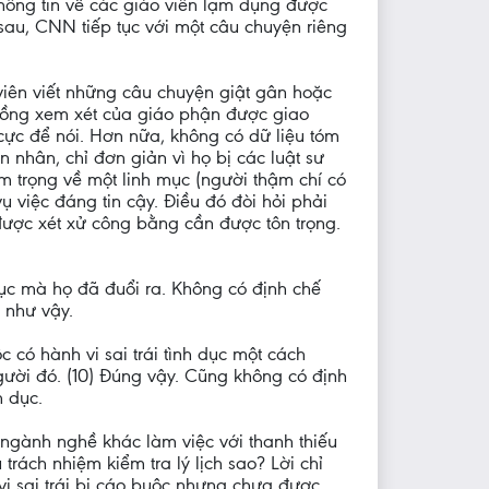
hông tin về các giáo viên lạm dụng được
sau, CNN tiếp tục với một câu chuyện riêng
viên viết những câu chuyện giật gân hoặc
đồng xem xét của giáo phận được giao
cực để nói. Hơn nữa, không có dữ liệu tóm
 nhân, chỉ đơn giản vì họ bị các luật sư
m trọng về một linh mục (người thậm chí có
 việc đáng tin cậy. Điều đó đòi hỏi phải
được xét xử công bằng cần được tôn trọng.
 mục mà họ đã đuổi ra. Không có định chế
 như vậy.
 có hành vi sai trái tình dục một cách
 người đó. (10) Đúng vậy. Cũng không có định
h dục.
 ngành nghề khác làm việc với thanh thiếu
trách nhiệm kiểm tra lý lịch sao? Lời chỉ
h vi sai trái bị cáo buộc nhưng chưa được