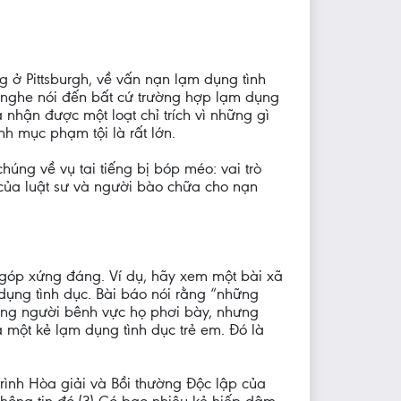
g ở Pittsburgh, về vấn nạn lạm dụng tình
g nghe nói đến bất cứ trường hợp lạm dụng
 nhận được một loạt chỉ trích vì những gì
inh mục phạm tội là rất lớn.
húng về vụ tai tiếng bị bóp méo: vai trò
ò của luật sư và người bào chữa cho nạn
 góp xứng đáng. Ví dụ, hãy xem một bài xã
ụng tình dục. Bài báo nói rằng “những
ững người bênh vực họ phơi bày, nhưng
à một kẻ lạm dụng tình dục trẻ em. Đó là
rình Hòa giải và Bồi thường Độc lập của