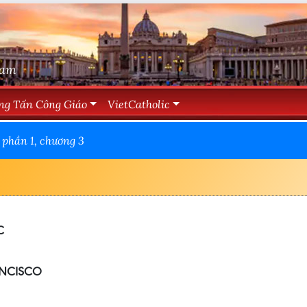
Nam
ng Tấn Công Giáo
VietCatholic
hần 1, chương 3
C
ANCISCO