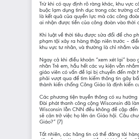
Trừ khi có quy định rõ ràng khác, khu vực 
buộc lạm dụng tình dục trong các trường c
là kết quả của quyền lực mà các công đoàn
ai nhận được tiền của công đoàn vào thời
Khi luật về thời tiêu được sửa đổi để cho 
phạm tội xảy ra hàng thập niên trước – điề
khu vực tư nhân, và thường là chỉ nhắm v
Ngay cả khi điều khoản “xem xét lại” bao 
nhân Trẻ em, hầu hết các vụ kiện vẫn nhắm 
giáo viên có vấn đề lại bị chuyển đến một 
phải vượt qua để tìm kiếm thông tin gây bấ
thành kiến chống Công Giáo là định kiến c
Các phương tiện truyền thông có xu hướng 
Đài phát thanh công cộng Wisconsin đã là
Wisconsin lẫn CNN đều không đề cập đến việ
sẽ cản trở việc họ lên án Giáo hội. Câu ch
Giáo?” (7)
Tất nhiên, các hãng tin có thể đăng tải hà