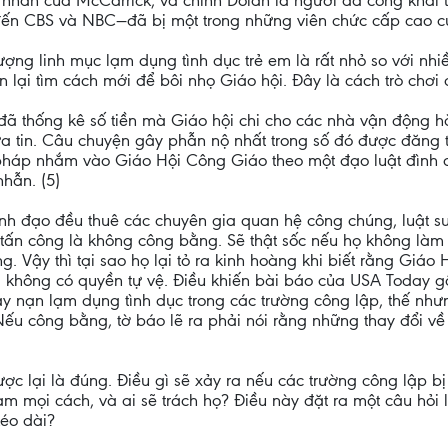
 nhân của McCarrick, và chính Dolan là người đã công khai 
 đến CBS và NBC—đã bị một trong những viên chức cấp cao củ
ượng linh mục lạm dụng tình dục trẻ em là rất nhỏ so với nhi
 lại tìm cách mới để bôi nhọ Giáo hội. Đây là cách trò chơi 
 đã thống kê số tiền mà Giáo hội chi cho các nhà vận động h
a tin. Câu chuyện gây phẫn nộ nhất trong số đó được đăng t
pháp nhắm vào Giáo Hội Công Giáo theo một đạo luật đình ch
hẫn. (5)
lãnh đạo đều thuê các chuyên gia quan hệ công chúng, luật 
 tấn công là không công bằng. Sẽ thật sốc nếu họ không làm
ng. Vậy thì tại sao họ lại tỏ ra kinh hoàng khi biết rằng Gi
 không có quyền tự vệ. Điều khiến bài báo của USA Today g
bày nạn lạm dụng tình dục trong các trường công lập, thế nh
Nếu công bằng, tờ báo lẽ ra phải nói rằng những thay đổi về
ợc lại là đúng. Điều gì sẽ xảy ra nếu các trường công lập bị 
m mọi cách, và ai sẽ trách họ? Điều này đặt ra một câu hỏi l
kéo dài?