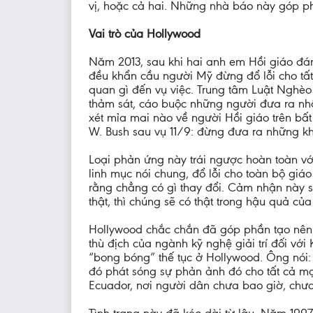
vị, hoặc cả hai. Những nhà báo này góp phầ
Vai trò của Hollywood
Năm 2013, sau khi hai anh em Hồi giáo đán
đều khẩn cầu người Mỹ đừng đổ lỗi cho tất 
quan gì đến vụ việc. Trung tâm Luật Nghè
thảm sát, cáo buộc những người đưa ra nhậ
xét mỉa mai nào về người Hồi giáo trên bấ
W. Bush sau vụ 11/9: đừng đưa ra những kh
Loại phản ứng này trái ngược hoàn toàn với
linh mục nói chung, đổ lỗi cho toàn bộ giáo
rằng chẳng có gì thay đổi. Cảm nhận này s
thật, thì chúng sẽ có thật trong hậu quả của
Hollywood chắc chắn đã góp phần tạo nên 
thù địch của ngành kỹ nghệ giải trí đối với
“bong bóng” thế tục ở Hollywood. Ông nói
đó phát sóng sự phản ảnh đó cho tất cả m
Ecuador, nơi người dân chưa bao giờ, chưa 