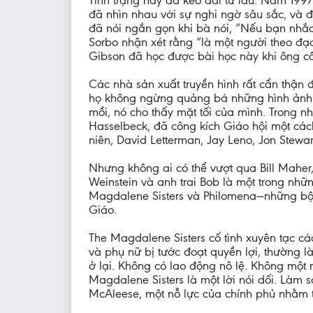
Tình trạng này đã kéo dài từ lâu. Năm 1997
đã nhìn nhau với sự nghi ngờ sâu sắc, và đ
đã nói ngắn gọn khi bà nói, “Nếu bạn nhắc 
Sorbo nhận xét rằng “là một người theo đạo
Gibson đã học được bài học này khi ông cố
Các nhà sản xuất truyền hình rất cẩn thận 
họ không ngừng quảng bá những hình ảnh tục
mồi, nó cho thấy mặt tối của mình. Trong n
Hasselbeck, đã công kích Giáo hội một các
niên, David Letterman, Jay Leno, Jon Stewa
Nhưng không ai có thể vượt qua Bill Maher,
Weinstein và anh trai Bob là một trong nh
Magdalene Sisters và Philomena—những bộ 
Giáo.
The Magdalene Sisters cố tình xuyên tạc c
và phụ nữ bị tước đoạt quyền lợi, thường l
ở lại. Không có lao động nô lệ. Không một 
Magdalene Sisters là một lời nói dối. Làm 
McAleese, một nỗ lực của chính phủ nhằm tì