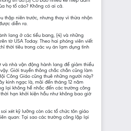
thông tin đó.(3) Có bao nhiêu kẻ hiếp dâm
a họ tố cáo? Không có ai cả.
ều thập niên trước, nhưng thay vì thừa nhận
được diễn ra.
ành lang ở các tiểu bang, (4) và những
rên tờ USA Today. Theo hai phóng viên viết
ỉ thời tiêu trong các vụ án lạm dụng tình
sư và nhà vận động hành lang để giảm thiểu
 vậy. Giới truyền thông chắc chắn cũng làm
áo Hội Công Giáo cũng thuê những người này?
ây kinh ngạc là, mãi đến tháng 12 năm
ưng lại không hề nhắc đến các trường công
 thời hạn khởi kiện hầu như không bao giờ
soi xét kỹ lưỡng còn các tổ chức tôn giáo
iên quan: Tại sao các trường công lập lại