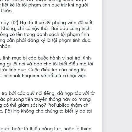
iệt kê là tội phạm tình dục trừ khi người
 Giáo.
này. (12) Họ đã thuê 39 phóng viên để viết
ông, chỉ có vậy thôi. Bài báo cũng trích
hông có tên trong danh sách tội phạm tình
ông cần phải đăng ký là tội phạm tình dục.
 nhân.
inh mục bị cáo buộc hành vi sai trái tình
g gì tôi nói và báo cho tôi biết điều mà tôi
ái tình dục. Cuộc điều tra của riêng tôi
incinnati Enquirer về bất cứ cơ hội việc
trợ bởi các quỹ nổi tiếng, đã hợp tác với tờ
 các phương tiện truyền thông này có mong
g có thể giám sát họ? ProPublica thậm chí
 (15) Họ không cho chúng ta biết lý do tại
ười hoặc là thiếu năng lực, hoặc là thiên