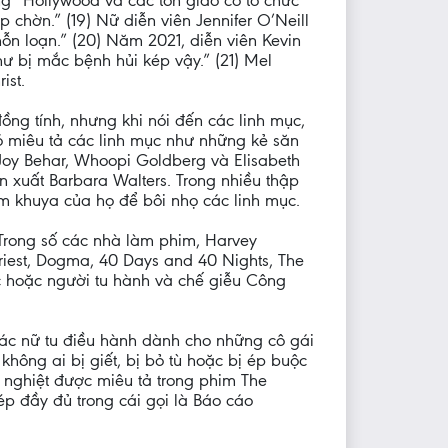
ng “Hollywood và các tôn giáo có tổ chức
 chờn.” (19) Nữ diễn viên Jennifer O’Neill
ỗn loạn.” (20) Năm 2021, diễn viên Kevin
ư bị mắc bệnh hủi kép vậy.” (21) Mel
ist.
ồng tính, nhưng khi nói đến các linh mục,
nó miêu tả các linh mục như những kẻ săn
 Joy Behar, Whoopi Goldberg và Elisabeth
 xuất Barbara Walters. Trong nhiều thập
êm khuya của họ để bôi nhọ các linh mục.
) Trong số các nhà làm phim, Harvey
riest, Dogma, 40 Days and 40 Nights, The
 hoặc người tu hành và chế giễu Công
các nữ tu điều hành dành cho những cô gái
hông ai bị giết, bị bỏ tù hoặc bị ép buộc
c nghiệt được miêu tả trong phim The
ép đầy đủ trong cái gọi là Báo cáo