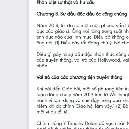
Phân biệt sự thật và hư cấu
Chương 3. Sự đầu độc đầu óc công chúng
Năm 2018, tôi đã có một cuộc phỏng vấn trê
dục của giáo sĩ. Ông nói rằng trong suốt 
tình dục nào của linh mục. Điều đó không có
ông nói. (1) Điều này rất đáng chú ý. Nó cho
Điều gì gây ra sự đầu độc nhận thức công c
của truyền thông, vai trò của Hollywood, v
nhân.
Vai trò của các phương tiện truyền thông
Khi nói đến Giáo hội, một số phương tiện
luận đáng chú ý năm 2019 trên tờ Washing
hành vi lạm dụng và che đậy trong quá kh
hiếm khi do chính Giáo hội làm vậy.” (2) B
một ví dụ tồi tệ.
Chính Hồng Y Timothy Dolan đã vạch trần M