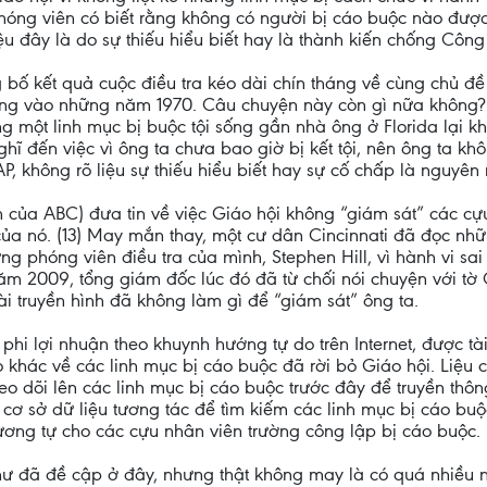
hóng viên có biết rằng không có người bị cáo buộc nào được l
u đây là do sự thiếu hiểu biết hay là thành kiến chống Công
ố kết quả cuộc điều tra kéo dài chín tháng về cùng chủ đề 
ụng vào những năm 1970. Câu chuyện này còn gì nữa không? Kh
ằng một linh mục bị buộc tội sống gần nhà ông ở Florida lại k
hĩ đến việc vì ông ta chưa bao giờ bị kết tội, nên ông ta kh
 không rõ liệu sự thiếu hiểu biết hay sự cố chấp là nguyên
của ABC) đưa tin về việc Giáo hội không “giám sát” các cựu l
 của nó. (13) May mắn thay, một cư dân Cincinnati đã đọc nhữn
 phóng viên điều tra của mình, Stephen Hill, vì hành vi sai tr
ăm 2009, tổng giám đốc lúc đó đã từ chối nói chuyện với tờ C
ài truyền hình đã không làm gì để “giám sát” ông ta.
phi lợi nhuận theo khuynh hướng tự do trên Internet, được tài 
 khác về các linh mục bị cáo buộc đã rời bỏ Giáo hội. Liệu
eo dõi lên các linh mục bị cáo buộc trước đây để truyền thôn
ơ sở dữ liệu tương tác để tìm kiếm các linh mục bị cáo buộc.
tương tự cho các cựu nhân viên trường công lập bị cáo buộc.
hư đã đề cập ở đây, nhưng thật không may là có quá nhiều ng