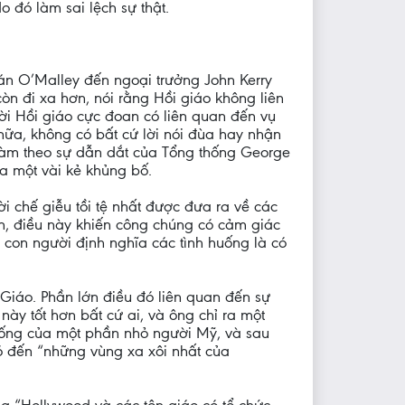
 đó làm sai lệch sự thật.
án O’Malley đến ngoại trưởng John Kerry
òn đi xa hơn, nói rằng Hồi giáo không liên
i Hồi giáo cực đoan có liên quan đến vụ
nữa, không có bất cứ lời nói đùa hay nhận
 làm theo sự dẫn dắt của Tổng thống George
a một vài kẻ khủng bố.
ời chế giễu tồi tệ nhất được đưa ra về các
iên, điều này khiến công chúng có cảm giác
 con người định nghĩa các tình huống là có
Giáo. Phần lớn điều đó liên quan đến sự
này tốt hơn bất cứ ai, và ông chỉ ra một
sống của một phần nhỏ người Mỹ, và sau
ó đến “những vùng xa xôi nhất của