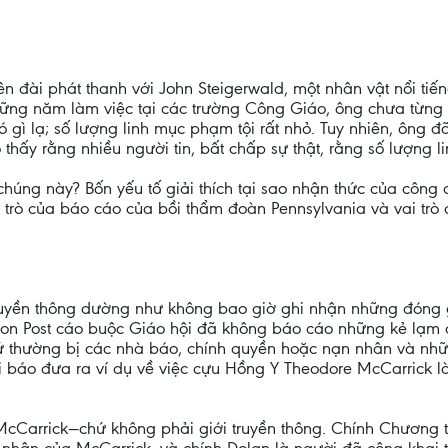
n đài phát thanh với John Steigerwald, một nhân vật nổi tiến
những năm làm việc tại các trường Công Giáo, ông chưa từn
 gì lạ; số lượng linh mục phạm tội rất nhỏ. Tuy nhiên, ông đã
 thấy rằng nhiều người tin, bất chấp sự thật, rằng số lượng l
húng này? Bốn yếu tố giải thích tại sao nhận thức của công c
ai trò của báo cáo của bồi thẩm đoàn Pennsylvania và vai tr
 truyền thông dường như không bao giờ ghi nhận những đóng
ton Post cáo buộc Giáo hội đã không báo cáo những kẻ lạm d
ứ thường bị các nhà báo, chính quyền hoặc nạn nhân và nh
ài báo đưa ra ví dụ về việc cựu Hồng Y Theodore McCarrick l
cCarrick—chứ không phải giới truyền thông. Chính Chương t