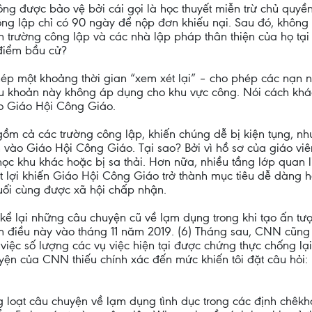
công được bảo vệ bởi cái gọi là học thuyết miễn trừ chủ quyề
ông lập chỉ có 90 ngày để nộp đơn khiếu nại. Sau đó, khôn
 trường công lập và các nhà lập pháp thân thiện của họ tạ
 điểm bầu cử?
phép một khoảng thời gian “xem xét lại” – cho phép các nạn 
u khoản này không áp dụng cho khu vực công. Nói cách khác,
ào Giáo Hội Công Giáo.
gồm cả các trường công lập, khiến chúng dễ bị kiện tụng, n
vào Giáo Hội Công Giáo. Tại sao? Bởi vì hồ sơ của giáo viên
học khu khác hoặc bị sa thải. Hơn nữa, nhiều tầng lớp quan 
t lợi khiến Giáo Hội Công Giáo trở thành mục tiêu dễ dàng h
uối cùng được xã hội chấp nhận.
kể lại những câu chuyện cũ về lạm dụng trong khi tạo ấn tư
m điều này vào tháng 11 năm 2019. (6) Tháng sau, CNN cũng
c số lượng các vụ việc hiện tại được chứng thực chống lại g
uyện của CNN thiếu chính xác đến mức khiến tôi đặt câu hỏi
ng loạt câu chuyện về lạm dụng tình dục trong các định chê