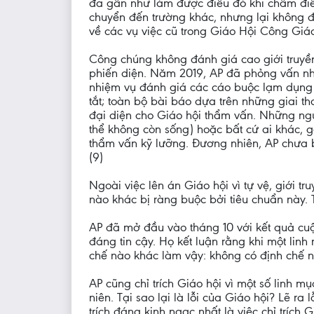
đã gần như làm được điều đó khi chấm điểm
chuyển đến trường khác, nhưng lại không đ
về các vụ việc cũ trong Giáo Hội Công Giá
Công chúng không đánh giá cao giới truyền
phiến diện. Năm 2019, AP đã phỏng vấn nh
nhiệm vụ đánh giá các cáo buộc lạm dụng t
tắt; toàn bộ bài báo dựa trên những giai t
đại diện cho Giáo hội thẩm vấn. Những ngư
thể không còn sống) hoặc bất cứ ai khác, g
thẩm vấn kỹ lưỡng. Đương nhiên, AP chưa b
(9)
Ngoài việc lên án Giáo hội vì tự vệ, giới 
nào khác bị ràng buộc bởi tiêu chuẩn này. 
AP đã mở đầu vào tháng 10 với kết quả cuộc
đáng tin cậy. Họ kết luận rằng khi một linh
chế nào khác làm vậy: không có định chế nào
AP cũng chỉ trích Giáo hội vì một số linh 
niên. Tại sao lại là lỗi của Giáo hội? Lẽ ra
trích đáng kinh ngạc nhất là việc chỉ trích