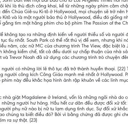
, John Dart viết một bài báo cho tờ Los Angeles Times nói rằ
ôi khi là thù địch công khai, kể từ những ngày phim câm chập
đến Chúa Giê-su Ki-tô ở Hollywood, mọi chuyện sẽ trở nên h
 Kitô và là một người bảo thủ ở Hollywood, điều đó giống nh
 gắng tìm một hãng phim cho bộ phim The Passion of the Chr
để không tạo ra những định kiến về người thiểu số và người đ
 tĩu nhất. South Park có thể rất thú vị để xem, nhưng khi 
hiều năm, các nữ MC của chương trình The View, đặc biệt là
h không kiềm chế, tất cả đều dưới sự chấp thuận của nhà sản
rt và Trevor Noah đã sử dụng các chương trình trò chuyện đ
 người có những lời lẽ thô tục đã trở thành huyền thoại. (22
ững người công kích Công Giáo mạnh mẽ nhất ở Hollywood. P
phim này đều khắc họa hình ảnh rập khuôn về các linh mục
ác nhà giặt Magdalene ở Ireland, vốn là những ngôi nhà do 
à những người hư hỏng. Hầu hết cư dân đều được đối xử tốt: k
người phụ nữ nào bị nữ tu lạm dụng tình dục. Sự đối xử khắ
sao chúng ta biết điều đó? Bởi vì bằng chứng đã được ghi ch
m ra sự thật. (23)