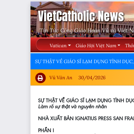
VietCatholic News
Tin Tức Công Giáo Hoàn Vũ và Việt 
Vatican
Giáo Hội Việt Nam
Thô
SỰ THẬT VỀ GIÁO SĨ LẠM DỤNG TÌNH DỤC, p
Vũ Văn An
30/04/2026
SỰ THẬT VỀ GIÁO SĨ LẠM DỤNG TÌNH DỤ
Làm rõ sự thật và nguyên nhân
NHÀ XUẤT BẢN IGNATIUS PRESS SAN FR
PHẦN I