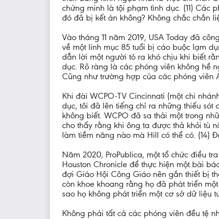
chứng minh là tội phạm tình dục. (11) Các p
đó đã bị kết án không? Không chắc chắn liệ
Vào tháng 11 năm 2019, USA Today đã công b
về một linh mục 85 tuổi bị cáo buộc lạm d
dẫn lời một người tỏ ra khó chịu khi biết r
dục. Rõ ràng là các phóng viên không hề ng
Cũng như trường hợp của các phóng viên AP,
Khi đài WCPO-TV Cincinnati (một chi nhánh 
dục, tôi đã lên tiếng chỉ ra những thiếu sót
không biết. WCPO đã sa thải một trong những
cho thấy rằng khi ông ta được thả khỏi tù n
làm tiềm năng nào mà Hill có thể có. (14) Đ
Năm 2020, ProPublica, một tổ chức điều tra 
Houston Chronicle để thực hiện một bài báo
đợi Giáo Hội Công Giáo nên gắn thiết bị th
còn khoe khoang rằng họ đã phát triển một c
sao họ không phát triển một cơ sở dữ liệu 
Không phải tất cả các phóng viên đều tệ n