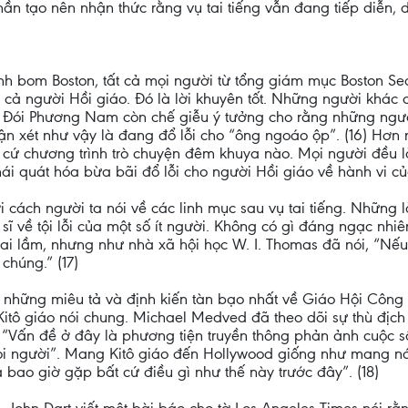
n tạo nên nhận thức rằng vụ tai tiếng vẫn đang tiếp diễn, do
h bom Boston, tất cả mọi người từ tổng giám mục Boston Se
cả người Hồi giáo. Đó là lời khuyên tốt. Những người khác c
o Đói Phương Nam còn chế giễu ý tưởng cho rằng những ngườ
n xét như vậy là đang đổ lỗi cho “ông ngoáo ộp”. (16) Hơn 
t cứ chương trình trò chuyện đêm khuya nào. Mọi người đều
ái quát hóa bừa bãi đổ lỗi cho người Hồi giáo về hành vi củ
 cách người ta nói về các linh mục sau vụ tai tiếng. Những l
 sĩ về tội lỗi của một số ít người. Không có gì đáng ngạc nh
ai lầm, nhưng như nhà xã hội học W. I. Thomas đã nói, “Nếu
 chúng.” (17)
những miêu tả và định kiến tàn bạo nhất về Giáo Hội Công 
 Kitô giáo nói chung. Michael Medved đã theo dõi sự thù địch 
: “Vấn đề ở đây là phương tiện truyền thông phản ảnh cuộc 
ọi người”. Mang Kitô giáo đến Hollywood giống như mang n
bao giờ gặp bất cứ điều gì như thế này trước đây”. (18)