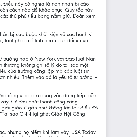
n. Điều này có nghĩa là nạn nhân bị cáo
g còn cách nào để khắc phục. Quy tắc này
i các thủ phủ tiểu bang nắm giữ. Đoán xem
nhân bị cáo buộc khởi kiện về các hành vi
 luật pháp cố tình phân biệt đối xử với
hư trường hợp ở New York với Đạo luật Nạn
 thường không ghi rõ lý do tại sao một
liêu của trường công lập mà các luật sư
ơn nhiều. Thêm vào đó là yếu tố tư tưởng –
ợng rằng việc lạm dụng vẫn đang tiếp diễn.
 vậy. Cả Đài phát thanh công cộng
iới giáo sĩ gần như không tồn tại; điều đó
: “Tại sao CNN lại ghét Giáo Hội Công
khác, nhưng họ hiếm khi làm vậy. USA Today