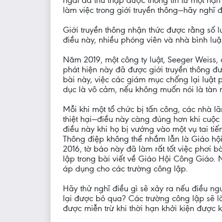
ngài đã thu thập được thông tin từ một nạn
làm việc trong giới truyền thông—hãy nghĩ
Giới truyền thông nhận thức được rằng số l
điều này, nhiều phóng viên và nhà bình luận
Năm 2019, một công ty luật, Seeger Weiss,
phát hiện này đã được giới truyền thông đư
bài này, việc các giám mục chống lại luật 
dục là vô cảm, nếu không muốn nói là tàn n
Mỗi khi một tổ chức bị tấn công, các nhà 
thiệt hại—điều này càng đúng hơn khi cuộc
điều này khi họ bị vướng vào một vụ tai tiế
Thông điệp không thể nhầm lẫn là Giáo hội
2016, tờ báo này đã làm rất tốt việc phơi 
lập trong bài viết về Giáo Hội Công Giáo. 
áp dụng cho các trường công lập.
Hãy thử nghĩ điều gì sẽ xảy ra nếu điều ngư
lại được bỏ qua? Các trường công lập sẽ là
được miễn trừ khi thời hạn khởi kiện được 