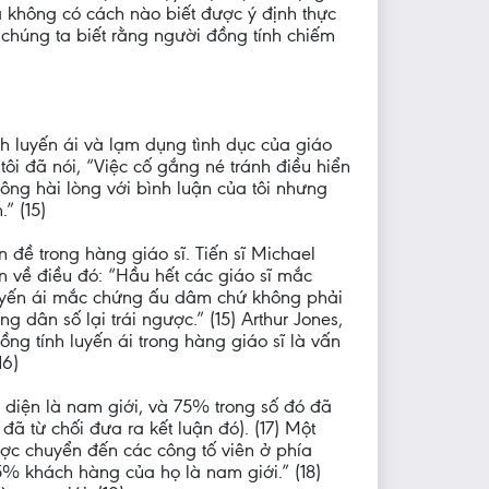
a không có cách nào biết được ý định thực
 chúng ta biết rằng người đồng tính chiếm
h luyến ái và lạm dụng tình dục của giáo
, tôi đã nói, “Việc cố gắng né tránh điều hiển
hông hài lòng với bình luận của tôi nhưng
” (15)
đề trong hàng giáo sĩ. Tiến sĩ Michael
ắn về điều đó: “Hầu hết các giáo sĩ mắc
 luyến ái mắc chứng ấu dâm chứ không phải
 dân số lại trái ngược.” (15) Arthur Jones,
ng tính luyến ái trong hàng giáo sĩ là vấn
16)
 diện là nam giới, và 75% trong số đó đã
đã từ chối đưa ra kết luận đó). (17) Một
ược chuyển đến các công tố viên ở phía
% khách hàng của họ là nam giới.” (18)