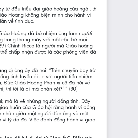
 từ đầu triều đại giáo hoàng của ngài, thì
 Giáo Hoàng không biện minh cho hành vi
ắn về tình dục.
c Giáo Hoàng đã bổ nhiệm ông làm người
ng trong thang máy với một cậu bé mại
(29) Chính Ricca là người mà Giáo hoàng
g thể chấp nhận được là các phóng viên đã
ững gì ông ấy đã nói: “Trên chuyến bay trở
ng tính luyến ái so với người tiền nhiệm
ại, Đức Giáo Hoàng Phan-xi-cô đã nói về
 thì tôi là ai mà phán xét?’ ” (30)
ái; mà là về những người đồng tính. Đây
giáo huấn của Giáo hội rằng hành vi đồng
ôn nhân giữa một người đàn ông và một
vì lý do đó. Việc đánh đồng hành vi giao