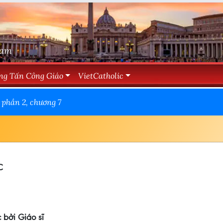
Nam
ng Tấn Công Giáo
VietCatholic
hần 2, chương 7
C
bởi Giáo sĩ