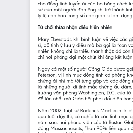
cho đồng tính luyến ái của họ bằng cách tr
sự của một người đàn ông khi trở thành lin
tỷ lệ cao hơn trong số các giáo sĩ lạm dụng 
Từ chối thừa nhận điều hiển nhiên
Mary Eberstadt, khi bình luận về việc các 
sĩ, đã tinh ý lưu ý điều mà bà gọi là “con vo
nhiên không chỉ là thiếu thành thật; đó còn
chỉ hơi phóng đại một chút khi ông kết luậ
Ngay cả một số người Công Giáo được gọi là
Peterson, vị linh mục đồng tính có phòng kh
chứng ái nhi mà tôi từng gặp và các đồng 
là những người dị tính mắc chứng ấu dâm; Đi
trưởng văn phòng Washington, D.C. của tờ N
đề lớn nhất mà Giáo hội phải đối diện tron
Năm 2002, luật sư Roderick MacLeish Jr. ở
qua tuổi dậy thì, có nghĩa là các linh mục 
năm sau, hai phóng viên của tờ Boston Glob
đông Massachusetts, “hơn 90% liên quan đế