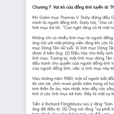
Chương 7. Vai trò của đồng tính luyến ái: 
Khi Giám mục Thomas V. Daily đứng đầu Giá
mình là người đồng tính. Daily hỏi, “cha c
linh mục trả lời. “Con nghĩ rằng có lẽ một n
Không chỉ có nhiều linh mục là người đồng 
ông nói với một phóng viên rằng khi còn là 
mục Dòng Tên 40 tuổi. Vị linh mục Dòng T
được ở bên ông. (2) Điều này cho thấy anh r
linh mục. Tương tự, một linh mục dòng Tên
đấu tranh cho quyền của người đồng tính tr
của người đồng tính, việc vị linh mục này k
Vào những năm 1980, một số người bắt đầu 
tôi còn trẻ, chín mươi phần trăm trong số 
tinh thần ồn ào, náo nhiệt, tràn đầy sức sốn
tính ở các linh mục trẻ hơn. Đây là một sự 
Tiến sĩ Richard Fitzgibbons lưu ý rằng “b
ông đã điều trị. (5) Ông nói rằng “sự phối