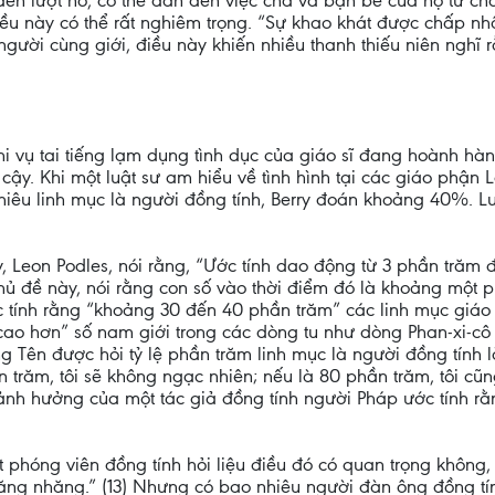
đến lượt nó, có thể dẫn đến việc cha và bạn bè của họ từ ch
ều này có thể rất nghiêm trọng. “Sự khao khát được chấp n
ời cùng giới, điều này khiến nhiều thanh thiếu niên nghĩ rằ
hi vụ tai tiếng lạm dụng tình dục của giáo sĩ đang hoành h
 cậy. Khi một luật sư am hiểu về tình hình tại các giáo phận
hiêu linh mục là người đồng tính, Berry đoán khoảng 40%. L
 Leon Podles, nói rằng, “Ước tính dao động từ 3 phần trăm đ
ủ đề này, nói rằng con số vào thời điểm đó là khoảng một 
ớc tính rằng “khoảng 30 đến 40 phần trăm” các linh mục giáo
ao hơn” số nam giới trong các dòng tu như dòng Phan-xi-cô 
Tên được hỏi tỷ lệ phần trăm linh mục là người đồng tính là 
 trăm, tôi sẽ không ngạc nhiên; nếu là 80 phần trăm, tôi cũn
ảnh hưởng của một tác giả đồng tính người Pháp ước tính rằ
phóng viên đồng tính hỏi liệu điều đó có quan trọng không, t
h lăng nhăng.” (13) Nhưng có bao nhiêu người đàn ông đồng tí