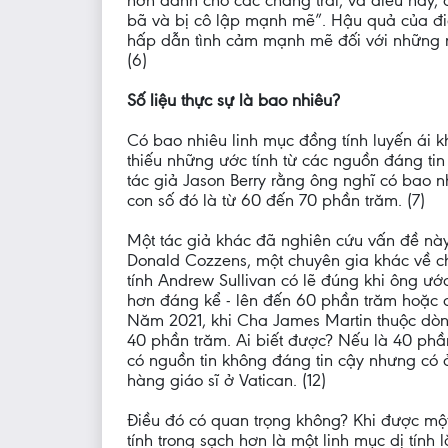
hơn dành cho các chàng trai, và điều này, 
bã và bị cô lập mạnh mẽ”. Hậu quả của đi
hấp dẫn tình cảm mạnh mẽ đối với những ngư
(6)
Số liệu thực sự là bao nhiêu?
Có bao nhiêu linh mục đồng tính luyến ái k
thiếu những ước tính từ các nguồn đáng tin
tác giả Jason Berry rằng ông nghĩ có bao n
con số đó là từ 60 đến 70 phần trăm. (7)
Một tác giả khác đã nghiên cứu vấn đề này,
Donald Cozzens, một chuyên gia khác về ch
tính Andrew Sullivan có lẽ đúng khi ông ư
hơn đáng kể - lên đến 60 phần trăm hoặc c
Năm 2021, khi Cha James Martin thuộc dòng 
40 phần trăm. Ai biết được? Nếu là 40 phần
có nguồn tin không đáng tin cậy nhưng có 
hàng giáo sĩ ở Vatican. (12)
Điều đó có quan trọng không? Khi được một 
tính trong sạch hơn là một linh mục dị tín