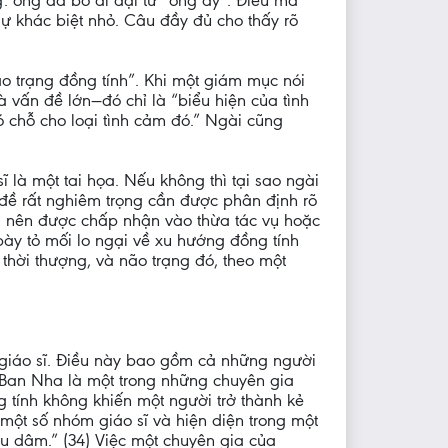
: ông đã bỏ đi đại từ “ông ấy”. Điều mà
sự khác biệt nhỏ. Câu đầy đủ cho thấy rõ
o trạng đồng tính”. Khi một giám mục nói
 vấn đề lớn—đó chỉ là “biểu hiện của tình
 chỗ cho loại tình cảm đó.” Ngài cũng
 là một tai họa. Nếu không thì tại sao ngài
 đề rất nghiêm trọng cần được phân định rõ
g nên được chấp nhận vào thừa tác vụ hoặc
bày tỏ mối lo ngại về xu hướng đồng tính
 thời thượng, và não trạng đó, theo một
 giáo sĩ. Điều này bao gồm cả những người
y Ban Nha là một trong những chuyên gia
g tính không khiến một người trở thành kẻ
một số nhóm giáo sĩ và hiện diện trong một
ấu dâm.” (34) Việc một chuyên gia của