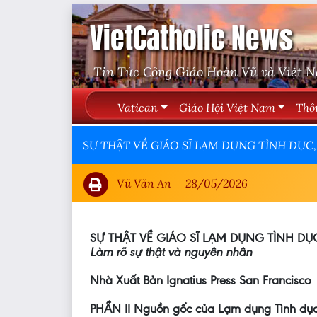
VietCatholic News
Tin Tức Công Giáo Hoàn Vũ và Việt 
Vatican
Giáo Hội Việt Nam
Thô
SỰ THẬT VỀ GIÁO SĨ LẠM DỤNG TÌNH DỤC, p
Vũ Văn An
28/05/2026
SỰ THẬT VỀ GIÁO SĨ LẠM DỤNG TÌNH DỤ
Làm rõ sự thật và nguyên nhân
Nhà Xuất Bản Ignatius Press San Francisco
PHẦN II Nguồn gốc của Lạm dụng Tình dục 