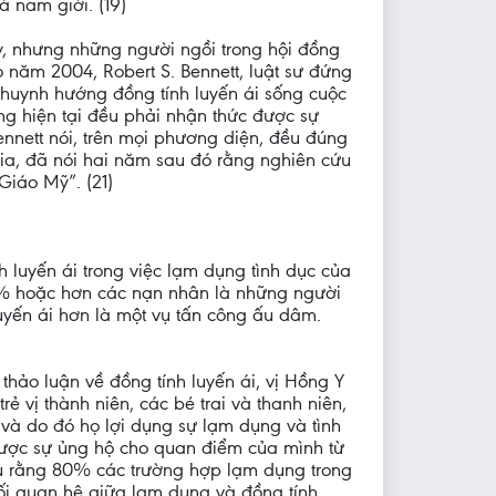
à nam giới. (19)
y, nhưng những người ngồi trong hội đồng
 năm 2004, Robert S. Bennett, luật sư đứng
khuynh hướng đồng tính luyến ái sống cuộc
ng hiện tại đều phải nhận thức được sự
nnett nói, trên mọi phương diện, đều đúng
ia, đã nói hai năm sau đó rằng nghiên cứu
Giáo Mỹ”. (21)
 luyến ái trong việc lạm dụng tình dục của
80% hoặc hơn các nạn nhân là những người
 luyến ái hơn là một vụ tấn công ấu dâm.
i thảo luận về đồng tính luyến ái, vị Hồng Y
ẻ vị thành niên, các bé trai và thanh niên,
, và do đó họ lợi dụng sự lạm dụng và tình
 được sự ủng hộ cho quan điểm của mình từ
ấu rằng 80% các trường hợp lạm dụng trong
Mối quan hệ giữa lạm dụng và đồng tính