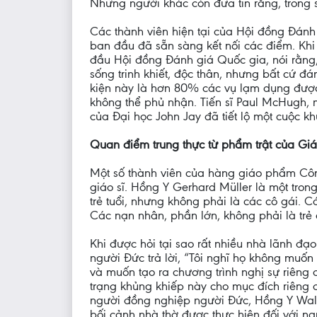
Những người khác còn đưa tin rằng, trong s
Các thành viên hiện tại của Hội đồng Đánh
ban đầu đã sẵn sàng kết nối các điểm. Khi
đầu Hội đồng Đánh giá Quốc gia, nói rằng,
sống trinh khiết, độc thân, nhưng bất cứ 
kiện này là hơn 80% các vụ lạm dụng được 
không thể phủ nhận. Tiến sĩ Paul McHugh,
của Đại học John Jay đã tiết lộ một cuộc kh
Quan điểm trung thực từ phẩm trật của Giá
Một số thành viên của hàng giáo phẩm Công 
giáo sĩ. Hồng Y Gerhard Müller là một tr
trẻ tuổi, nhưng không phải là các cô gái. C
Các nạn nhân, phần lớn, không phải là trẻ e
Khi được hỏi tại sao rất nhiều nhà lãnh đạo 
người Đức trả lời, “Tôi nghĩ họ không muốn 
và muốn tạo ra chương trình nghị sự riêng 
trạng khủng khiếp này cho mục đích riêng 
người đồng nghiệp người Đức, Hồng Y Walt
bối cảnh nhà thờ được thực hiện đối với n