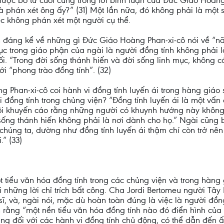
lược bỏ từ cuối cùng trong lời bình luận của Đức Giáo Hoàng
à phán xét ông ấy?” (31) Một lần nữa, đó không phải là một 
c không phán xét một người cụ thể.
ơn đáng kể về những gì Đức Giáo Hoàng Phan-xi-cô nói về “nã
c trong giáo phận của ngài là người đồng tính không phải là
. “Trong đời sống thánh hiến và đời sống linh mục, không có
i “phong trào đồng tính”. (32)
Phan-xi-cô coi hành vi đồng tính luyến ái trong hàng giáo sĩ
 đồng tính trong chủng viện? “Đồng tính luyến ái là một vấn
hội khuyến cáo rằng những người có khuynh hướng này khôn
sống thánh hiến không phải là nơi dành cho họ.” Ngài cũng 
 chúng ta, dường như đồng tính luyến ái thậm chí còn trở nên
” (33)
tiểu văn hóa đồng tính trong các chủng viện và trong hàng
i những lời chỉ trích bất công. Cha Jordi Bertomeu người Tâ
sĩ, và, ngài nói, mặc dù hoàn toàn đúng là việc là người đồn
 rằng “một nền tiểu văn hóa đồng tính nào đó điển hình của 
ung đối với các hành vi đồng tính chủ động, có thể dẫn đến 