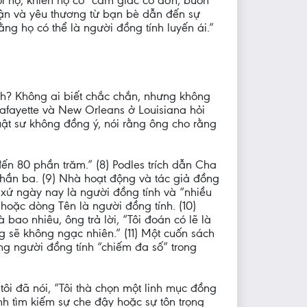
ối họ, khiến họ có “cảm giác cô đơn, buồn
hận và yêu thương từ bạn bè dẫn đến sự
ng họ có thể là người đồng tính luyến ái.”
ành? Không ai biết chắc chắn, nhưng không
 Lafayette và New Orleans ở Louisiana hỏi
uật sư không đồng ý, nói rằng ông cho rằng
ến 80 phần trăm.” (8) Podles trích dẫn Cha
phần ba. (9) Nhà hoạt động và tác giả đồng
 xứ ngày nay là người đồng tính và “nhiều
hoặc dòng Tên là người đồng tính. (10)
bao nhiêu, ông trả lời, “Tôi đoán có lẽ là
g sẽ không ngạc nhiên.” (11) Một cuốn sách
ng người đồng tính “chiếm đa số” trong
ôi đã nói, “Tôi thà chọn một linh mục đồng
nh tìm kiếm sự che đậy hoặc sự tôn trọng