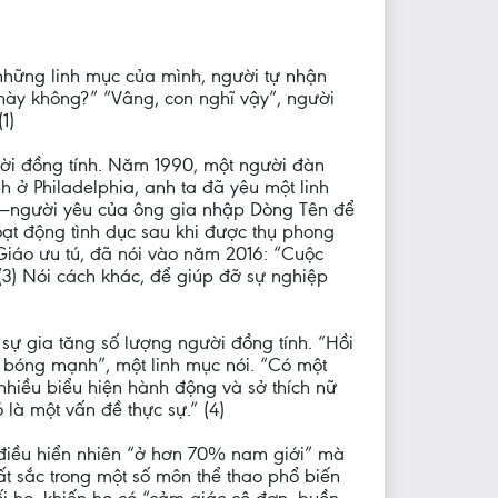
những linh mục của mình, người tự nhận
 này không?” “Vâng, con nghĩ vậy”, người
1)
gười đồng tính. Năm 1990, một người đàn
h ở Philadelphia, anh ta đã yêu một linh
nh—người yêu của ông gia nhập Dòng Tên để
hoạt động tình dục sau khi được thụ phong
Giáo ưu tú, đã nói vào năm 2016: “Cuộc
 (3) Nói cách khác, để giúp đỡ sự nghiệp
sự gia tăng số lượng người đồng tính. “Hồi
ơi bóng mạnh”, một linh mục nói. “Có một
á nhiều biểu hiện hành động và sở thích nữ
 là một vấn đề thực sự.” (4)
à điều hiển nhiên “ở hơn 70% nam giới” mà
ất sắc trong một số môn thể thao phổ biến