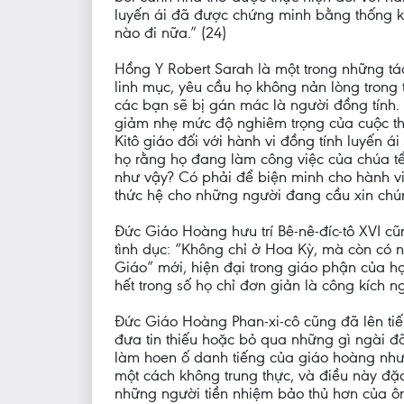
luyến ái đã được chứng minh bằng thống kê
nào đi nữa.” (24)
Hồng Y Robert Sarah là một trong những tá
linh mục, yêu cầu họ không nản lòng trong t
các bạn sẽ bị gán mác là người đồng tính.
giảm nhẹ mức độ nghiêm trọng của cuộc thả
Kitô giáo đối với hành vi đồng tính luyến á
họ rằng họ đang làm công việc của chúa tể 
như vậy? Có phải để biện minh cho hành vi 
thức hệ cho những người đang cầu xin chún
Đức Giáo Hoàng hưu trí Bê-nê-đíc-tô XVI cũ
tình dục: “Không chỉ ở Hoa Kỳ, mà còn có
Giáo” mới, hiện đại trong giáo phận của họ.
hết trong số họ chỉ đơn giản là công kích ng
Đức Giáo Hoàng Phan-xi-cô cũng đã lên tiếng
đưa tin thiếu hoặc bỏ qua những gì ngài đã
làm hoen ố danh tiếng của giáo hoàng như m
một cách không trung thực, và điều này đặc
những người tiền nhiệm bảo thủ hơn của ô