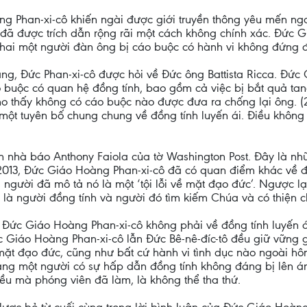
 Phan-xi-cô khiến ngài được giới truyền thông yêu mến ngay
y đã được trích dẫn rộng rãi một cách không chính xác. Đức
 khai một người đàn ông bị cáo buộc có hành vi không đứng đ
g, Đức Phan-xi-cô được hỏi về Đức ông Battista Ricca. Đứ
 buộc có quan hệ đồng tính, bao gồm cả việc bị bắt quả ta
ho thấy không có cáo buộc nào được đưa ra chống lại ông. 
một tuyên bố chung chung về đồng tính luyến ái. Điều khôn
ơn nhà báo Anthony Faiola của tờ Washington Post. Đây là nh
2013, Đức Giáo Hoàng Phan-xi-cô đã có quan điểm khác về đồ
 người đã mô tả nó là một ‘tội lỗi về mặt đạo đức’. Ngược l
à người đồng tính và người đó tìm kiếm Chúa và có thiện chí,
ủa Đức Giáo Hoàng Phan-xi-cô không phải về đồng tính luyến 
c Giáo Hoàng Phan-xi-cô lẫn Đức Bê-nê-đíc-tô đều giữ vững 
 mặt đạo đức, cũng như bất cứ hành vi tình dục nào ngoài h
g một người có sự hấp dẫn đồng tính không đáng bị lên án 
ều mà phóng viên đã làm, là không thể tha thứ.