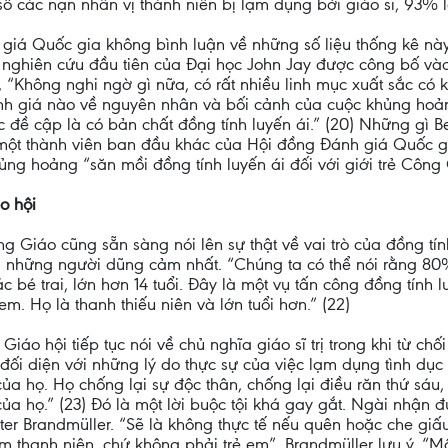
ố các nạn nhân vị thành niên bị lạm dụng bởi giáo sĩ, 93% l
 giá Quốc gia không bình luận về những số liệu thống kê nà
 nghiên cứu đầu tiên của Đại học John Jay được công bố vào
 “Không nghi ngờ gì nữa, có rất nhiều linh mục xuất sắc có 
đánh giá nào về nguyên nhân và bối cảnh của cuộc khủng hoả
đề cập là có bản chất đồng tính luyến ái.” (20) Những gì Be
 một thành viên ban đầu khác của Hội đồng Đánh giá Quốc g
ủng hoảng “săn mồi đồng tính luyến ái đối với giới trẻ Công 
o hội
Giáo cũng sẵn sàng nói lên sự thật về vai trò của đồng tính
ong những người dũng cảm nhất. “Chúng ta có thể nói rằng 
ác bé trai, lớn hơn 14 tuổi. Đây là một vụ tấn công đồng tính
m. Họ là thanh thiếu niên và lớn tuổi hơn.” (22)
Giáo hội tiếp tục nói về chủ nghĩa giáo sĩ trị trong khi từ chố
đối diện với những lý do thực sự của việc lạm dụng tình dục tr
của họ. Họ chống lại sự độc thân, chống lại điều răn thứ sáu
của họ.” (23) Đó là một lời buộc tội khá gay gắt. Ngài nhận
er Brandmüller. “Sẽ là không thực tế nếu quên hoặc che gi
am thanh niên, chứ không phải trẻ em”, Brandmüller lưu ý. “