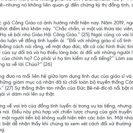
—nhưng nó không liên quan gì đến chứng kỳ thị đồng tính, d
c giả Công Giáo có ảnh hưởng nhất hiện nay. Năm 2019, ngà
hời điểm khó khăn này. “Chắc chắn, vì một vài thừa tác viên,
 Họ sẽ bôi nhọ Giáo Hội Công Giáo.” (25) Ngài cũng có vài 
o luận về đồng tính luyến ái. “Đối với những giáo sĩ cố tì
i bằng cách nói rằng, về mặt đạo đức, tất cả các hình thức tì
của sự dối trá và họ thiếu lòng bác ái đối với những người l
của chính họ? Có phải vì họ tìm kiếm sự nổi tiếng?” Làm sao
g ta về lời Chúa?” (26)
ng đưa ra mối liên hệ giữa lạm dụng tình dục của giáo sĩ và 
 những giám mục cá nhân đã từ chối toàn bộ truyền thống 
” (27) Sự thẳng thắn tàn nhẫn của Đức Bê-nê-đíc-tô nổi bật rõ
ài vì dám nói lên sự thật.
 về vai trò của đồng tính luyến ái trong vụ tai tiếng, nhưng
 nói. Điều này phù hợp với chiến lược chung của giới truyền t
ột người tiến bộ không xuất hiện trên các bản tin. Một nhà 
 biệt dễ nhận thấy khi chúng ta xem xét cách đối xử thường 
ng.