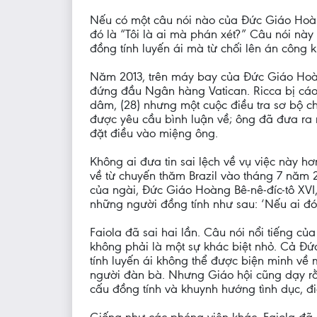
Nếu có một câu nói nào của Đức Giáo Hoàng
đó là “Tôi là ai mà phán xét?” Câu nói nà
đồng tính luyến ái mà từ chối lên án công
Năm 2013, trên máy bay của Đức Giáo Hoàn
đứng đầu Ngân hàng Vatican. Ricca bị cáo
dâm, (28) nhưng một cuộc điều tra sơ bộ c
được yêu cầu bình luận về; ông đã đưa ra 
đặt điều vào miệng ông.
Không ai đưa tin sai lệch về vụ việc này h
về từ chuyến thăm Brazil vào tháng 7 năm 
của ngài, Đức Giáo Hoàng Bê-nê-đíc-tô XVI,
những người đồng tính như sau: ‘Nếu ai đó l
Faiola đã sai hai lần. Câu nói nổi tiếng c
không phải là một sự khác biệt nhỏ. Cả Đứ
tính luyến ái không thể được biện minh về
người đàn bà. Nhưng Giáo hội cũng dạy rằn
cấu đồng tính và khuynh hướng tình dục, đi