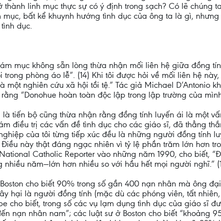
ở thành linh mục thực sự có ý định trong sạch? Có lẽ chúng t
h mục, bất kể khuynh hướng tình dục của ông ta là gì, nhưng
tình dục.
giám mục không sẵn lòng thừa nhận mối liên hệ giữa đồng tín
i trong phòng áo lễ”. (14) Khi tôi được hỏi về mối liên hệ này
 là một nghiên cứu xã hội tồi tệ.” Tác giả Michael D’Antonio k
n rằng “Donohue hoàn toàn độc lập trong lập trường của mình.
 tiến bộ cũng thừa nhận rằng đồng tính luyến ái là một vấn 
ám điều trị các vấn đề tình dục cho các giáo sĩ, đã thẳng th
nghiệp của tôi từng tiếp xúc đều là những người đồng tính
ều này thật đáng ngạc nhiên vì tỷ lệ phần trăm lớn hơn trong
ational Catholic Reporter vào những năm 1990, cho biết, “Đồ
g nhiều năm—lớn hơn nhiều so với hầu hết mọi người nghĩ.” (
 Boston cho biết 90% trong số gần 400 nạn nhân mà ông đại
gây hại là người đồng tính (mặc dù các phóng viên, tất nhiên, 
e cho biết, trong số các vụ lạm dụng tình dục của giáo sĩ đ
n nạn nhân nam”; các luật sư ở Boston cho biết “khoảng 95