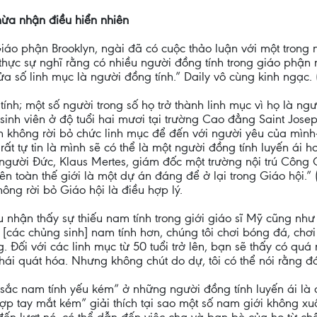
Thừa nhận điều hiển nhiên
o phận Brooklyn, ngài đã có cuộc thảo luận với một trong 
ó thực sự nghĩ rằng có nhiều người đồng tính trong giáo phận
ửa số linh mục là người đồng tính.” Daily vô cùng kinh ngạc. (
tính; một số người trong số họ trở thành linh mục vì họ là n
sinh viên ở độ tuổi hai mươi tại trường Cao đẳng Saint Josep
ên không rời bỏ chức linh mục để đến với người yêu của mì
ất tự tin là mình sẽ có thể là một người đồng tính luyến ái 
 người Đức, Klaus Mertes, giám đốc một trường nội trú Công 
ên toàn thế giới là một dự án đáng để ở lại trong Giáo hội.”
hông rời bỏ Giáo hội là điều hợp lý.
nhận thấy sự thiếu nam tính trong giới giáo sĩ Mỹ cũng như 
họ [các chủng sinh] nam tính hơn, chúng tôi chơi bóng đá, ch
g. Đối với các linh mục từ 50 tuổi trở lên, bạn sẽ thấy có qu
khái quát hóa. Nhưng không chút do dự, tôi có thể nói rằng đó
ản sắc nam tính yếu kém” ở những người đồng tính luyến ái l
 hợp tay mắt kém” giải thích tại sao một số nam giới không xu