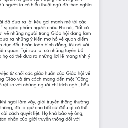
ù người ta có hiểu thuật ngữ đó theo nghĩa
i đã đưa ra lời kêu gọi mạnh mẽ tới các
” vị giáo phẩm người châu Phi nói, “tất cả
lời về những người trong Giáo hội đang làm
nh đưa ra những ý kiến mơ hồ về quan điểm
nh dục đều hoàn toàn bình đẳng, tôi nói với
iên quan. Tại sao lại có những tuyên bố
 họ có thể đưa ra những lời lẽ mang tính ý
việc từ chối các giáo huấn của Giáo hội về
Công Giáo và tìm cách mang đến một “Công
 rệt so với những người chỉ trích ngài, hầu
 khi ngài làm vậy, giới truyền thông thường
hông, đó là giữ cho bất cứ điều gì có thể
cải cách quyết liệt. Họ khá bảo vệ ông,
tàn nhẫn của giới truyền thông đối với