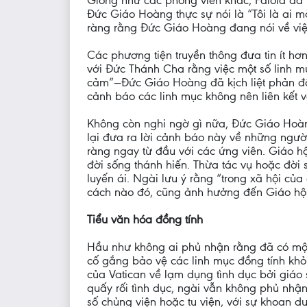
Giống như các phóng viên khác, Faiola đã 
Đức Giáo Hoàng thực sự nói là “Tôi là ai m
ràng rằng Đức Giáo Hoàng đang nói về việ
Các phương tiện truyền thông đưa tin ít h
với Đức Thánh Cha rằng việc một số linh mụ
cảm”—Đức Giáo Hoàng đã kịch liệt phản đối
cảnh báo các linh mục không nên liên kết vớ
Không còn nghi ngờ gì nữa, Đức Giáo Hoàng 
lại đưa ra lời cảnh báo này về những người
ràng ngay từ đầu với các ứng viên. Giáo 
đời sống thánh hiến. Thừa tác vụ hoặc đời 
luyến ái. Ngài lưu ý rằng “trong xã hội của
cách nào đó, cũng ảnh hưởng đến Giáo hội.
Tiểu văn hóa đồng tính
Hầu như không ai phủ nhận rằng đã có một 
cố gắng bảo vệ các linh mục đồng tính khỏ
của Vatican về lạm dụng tình dục bởi giáo 
quấy rối tình dục, ngài vẫn không phủ nhận
số chủng viện hoặc tu viện, với sự khoan d