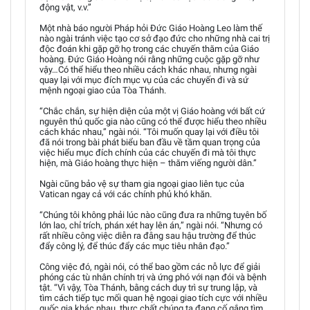
động vật, v.v.”
Một nhà báo người Pháp hỏi Đức Giáo Hoàng Leo làm thế
nào ngài tránh việc tạo cơ sở đạo đức cho những nhà cai trị
độc đoán khi gặp gỡ họ trong các chuyến thăm của Giáo
hoàng. Đức Giáo Hoàng nói rằng những cuộc gặp gỡ như
vậy…Có thể hiểu theo nhiều cách khác nhau, nhưng ngài
quay lại với mục đích mục vụ của các chuyến đi và sứ
mệnh ngoại giao của Tòa Thánh.
“Chắc chắn, sự hiện diện của một vị Giáo hoàng với bất cứ
nguyên thủ quốc gia nào cũng có thể được hiểu theo nhiều
cách khác nhau,” ngài nói. “Tôi muốn quay lại với điều tôi
đã nói trong bài phát biểu ban đầu về tầm quan trọng của
việc hiểu mục đích chính của các chuyến đi mà tôi thực
hiện, mà Giáo hoàng thực hiện – thăm viếng người dân.”
Ngài cũng bảo vệ sự tham gia ngoại giao liên tục của
Vatican ngay cả với các chính phủ khó khăn.
“Chúng tôi không phải lúc nào cũng đưa ra những tuyên bố
lớn lao, chỉ trích, phán xét hay lên án,” ngài nói. “Nhưng có
rất nhiều công việc diễn ra đằng sau hậu trường để thúc
đẩy công lý, để thúc đẩy các mục tiêu nhân đạo.”
Công việc đó, ngài nói, có thể bao gồm các nỗ lực để giải
phóng các tù nhân chính trị và ứng phó với nạn đói và bệnh
tật. “Vì vậy, Tòa Thánh, bằng cách duy trì sự trung lập, và
tìm cách tiếp tục mối quan hệ ngoại giao tích cực với nhiều
quốc gia khác nhau, thực chất chúng ta đang cố gắng tìm