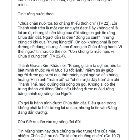
mình.
Tin tưởng bước theo
“Chúa chăn nuôi tôi, tôi chẳng thiếu thốn chi” (Tv 22). Lời
Thánh vịnh trên là một xác tín tuyệt đẹp: Đây không chỉ là
lời an ủi, nhưng là nền tảng của đời sống ơn gọi: tin rằng
Chúa dẫn dắt. Người dẫn ta đến “đồng cỏ xanh”, nhưng
cũng có khi qua “thung lũng tối”. Ơn gọi không phải là con
đường dễ dàng, nhưng là con đường có Chúa đồng hành. Vì
thế, người tín hữu có thể nói: “Con không lo mắc nạn, vì
Chúa ở cùng con” (Tv 22,4).
Thánh Gio-an Kim Khẩu nói: “Không gì làm ta sợ hãi, nếu ta
biết mình thuộc về vị Mục Tử tốt lành.” Niềm tin ấy giúp
người được gọi vượt qua thử thách, nghi ngờ và cả khủng
hoảng. Hình ảnh “mâm cỗ” và “chén rượu đầy tràn” ám chỉ
Thánh Thể, nuôi dưỡng đời sống ơn gọi. Không ai có thể
trung thành với tiếng Chúa nếu không được nuôi dưỡng
bằng chính sự sống của Người.
Ơn gọi là hành trình được Chúa dẫn dắt. Điều quan trọng
không phải là biết tương lai ra sao, nhưng là tin vào Đấng
đang dẫn đường.
Cửa Giê-su dẫn vào sự sống đời đời
Tin Mừng hôm nay đưa chúng ta vào trung tâm của mầu
nhiệm: Chúa Giê-su nói “Ta là cửa chuồng chiên” (Ga 10,7).