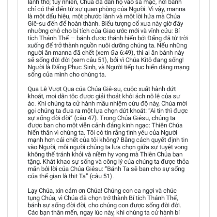
lãnh thổ; tuy nhiên, Chúa đã dẫn họ vào sa mạc, nơi bánh
chỉ có thể đến từ sự quan phòng của Người. Vì vậy, manna
là một dấu hiệu, một phước lành và một lời hứa mà Chúa
Giê-su đến để hoàn thành. Biểu tượng cổ xưa này giờ đây
nhường chỗ cho bí tích của Giao ước mới và vĩnh cửu: Bí
tích Thánh Thể — bánh được thánh hiến bởi Đấng đã từ trời
xuống để trở thành nguồn nuôi dưỡng chúng ta. Nếu những
người ăn manna đã chết (xem
Ga
6:49), thì ai ăn bánh này
sẽ sống đời đời (xem câu 51), bởi vì Chúa Kitô đang sống!
Người là Đấng Phục Sinh, và Người tiếp tục hiến dâng mạng
sống của mình cho chúng ta.
Qua Lễ Vượt Qua của Chúa Giê-su, cuộc xuất hành dứt
khoát, mọi dân tộc được giải thoát khỏi ách nô lệ của sự
ác. Khi chúng ta cử hành mầu nhiệm cứu độ này, Chúa mời
gọi chúng ta đưa ra một lựa chọn dứt khoát: “Ai tin thì được
sự sống đời đời” (câu 47). Trong Chúa Giêsu, chúng ta
được ban cho một viễn cảnh đáng kinh ngạc: Thiên Chúa
hiến thân vì chúng ta. Tôi có tin rằng tình yêu của Người
mạnh hơn cái chết của tôi không? Bằng cách quyết định tin
vào Người, mỗi người chúng ta lựa chọn giữa sự tuyệt vọng
không thể tránh khỏi và niềm hy vọng mà Thiên Chúa ban
tặng. Khát khao sự sống và công lý của chúng ta được thỏa
mãn bởi lời của Chúa Giêsu: “Bánh Ta sẽ ban cho sự sống
của thế gian là thịt Ta” (câu 51).
Lạy Chúa, xin cảm ơn Chúa! Chúng con ca ngợi và chúc
tụng Chúa, vì Chúa đã chọn trở thành Bí tích Thánh Thể,
bánh sự sống đời đời, cho chúng con được sống đời đời.
Các bạn thân mến, ngay lúc này, khi chúng ta cử hành bí