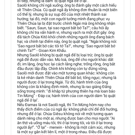
đi tiếp, nhưng là dám ‘bị quật ngã để ở lại’.
Saolô không chỉ ngã xuống; ông bị đánh gãy một cách hiểu
về Thiên Chúa. Cú quật ngã ấy không đơn thuần là một biến
cố thể lý, nhưng là sự sụp đổ của một nhiệt thành sai
hướng; tại đó, một con người tưởng mình đang phục vụ
Thiên Chúa lại bị đặt trước chính Ngài mà ông không nhận
biết. “Saun, Saun, tại sao ngươi bắt bớ Ta?”; câu hỏi ấy
không chỉ tra vấn hành vi, nhưng vạch ra một đứt gãy: ông
đã tách Chúa Kitô khỏi chính những người ông đang bách
hại; và chính tại điểm này, ông bị quật ngã. “Ngài không nói:
‘Sao ngươi bắt bớ các tôi tớ Ta?’, nhưng: ‘Sao ngươi bắt bớ
chính Ta?’” - Gioan Kim Khẩu.
Nhưng Saolô không bị quật ngã để bị loại trừ; ông bị quật
ngã để được dẫn vào. Mù loà, ông để cho người khác dắt
đi; im lặng, ông học lại cách lắng nghe; trống rỗng, ông bắt
đầu được lấp đầy. Chính khi không còn tự đứng vững,
Saolô mới được đặt vào một tương quan khác: không còn
là kẻ nhân danh Thiên Chúa để bắt bớ, tống ngục; nhưng là
người được ở lại trong Ngài. Từ đó, hành trình của ông
không còn là khẳng định mình, nhưng là rao giảng Đấng
sống trong mình: “đi khắp tứ phương thiên hạ mà loan báo
Tin Mừng” - Đáp ca; hành trình của con người dám ‘bị quật
ngã để ở lại’.
Nếu Đamas là nơi Saolô ngã, thì Tin Mừng hôm nay cho
thấy đích điểm của cú ngã ấy: không phải chỉ để đổi hướng,
nhưng để ở lại. Chúa Giêsu không nói về một tương quan
dành riêng cho một ai, nhưng được ban cho mọi người: “Ai
ăn thịt và uống máu tôi, thì ở lại trong tôi, và tôi ở lại trong
người ấy!”. “Ở lại” - menein - không là một cảm xúc, nhưng
là một sự gắn kết liên lỉ, một ở trong nhau. Điều đã được