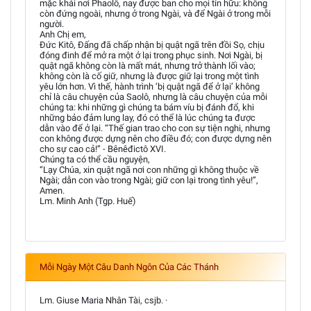
mặc khải nơi Phaolô, nay được ban cho mọi tín hữu: không
còn đứng ngoài, nhưng ở trong Ngài, và để Ngài ở trong mỗi
người.
Anh Chị em,
Đức Kitô, Đấng đã chấp nhận bị quật ngã trên đồi Sọ, chịu
đóng đinh để mở ra một ở lại trong phục sinh. Nơi Ngài, bị
quật ngã không còn là mất mát, nhưng trở thành lối vào;
không còn là cố giữ, nhưng là được giữ lại trong một tình
yêu lớn hơn. Vì thế, hành trình ‘bị quật ngã để ở lại’ không
chỉ là câu chuyện của Saolô, nhưng là câu chuyện của mỗi
chúng ta: khi những gì chúng ta bám víu bị đánh đổ, khi
những bảo đảm lung lay, đó có thể là lúc chúng ta được
dẫn vào để ở lại. “Thế gian trao cho con sự tiện nghi, nhưng
con không được dựng nên cho điều đó; con được dựng nên
cho sự cao cả!” - Bênêđictô XVI.
Chúng ta có thể cầu nguyện,
“Lạy Chúa, xin quật ngã nơi con những gì không thuộc về
Ngài; dẫn con vào trong Ngài; giữ con lại trong tình yêu!”,
Amen.
Lm. Minh Anh (Tgp. Huế)
Mỗi Ngày Một Câu Danh Ngôn Của Các Thánh
Lm. Giuse Maria Nhân Tài, csjb. ·