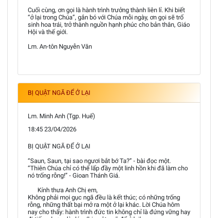
Cuối cùng, ơn gọi là hành trình trưởng thành liên lỉ. Khi biết
“ở lại trong Chúa”, gắn bó với Chúa mỗi ngày, ơn gọi sẽ trổ
sinh hoa trái, trở thành nguồn hạnh phúc cho bản thân, Giáo
Hội và thế giới.
Lm. An-tôn Nguyễn Văn
BỊ QUẬT NGÃ ĐỂ Ở LẠI
Lm. Minh Anh (Tgp. Huế)
18:45 23/04/2026
BỊ QUẬT NGÃ ĐỂ Ở LẠI
“Saun, Saun, tại sao ngươi bắt bớ Ta?” - bài đọc một.
“Thiên Chúa chỉ có thể lấp đầy một linh hồn khi đã làm cho
nó trống rỗng!” - Gioan Thánh Giá.
Kính thưa Anh Chị em,
Không phải mọi gục ngã đều là kết thúc; có những trống
rỗng, những thất bại mở ra một ở lại khác. Lời Chúa hôm
nay cho thấy: hành trình đức tin không chỉ là đứng vững hay