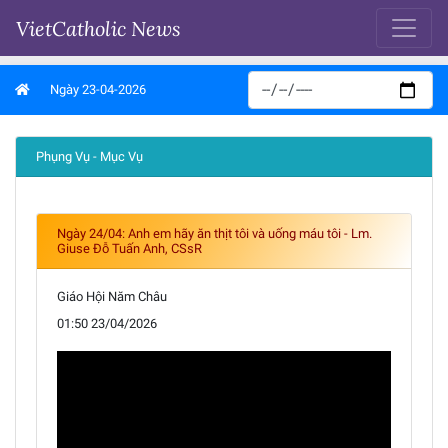
VietCatholic News
Ngày 23-04-2026
Phụng Vụ - Mục Vụ
Ngày 24/04: Anh em hãy ăn thịt tôi và uống máu tôi - Lm.
Giuse Đỗ Tuấn Anh, CSsR
Giáo Hội Năm Châu
01:50 23/04/2026