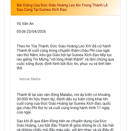
Bài Giảng Của Đức Giáo Hoàng Leo Xiv Trong Thánh Lễ
Sau Cùng Tại Guinea Xích Đạo
Vũ Văn An
05:06 23/04/2026
Theo tin Tòa Thánh, Đức Giáo Hoàng Leo XIV đã cử hành
Thánh lễ cuối cùng trong chuyến thăm châu Phi của ngài
vào thứ Năm, kêu gọi Giáo hội tại Guinea Xích đạo tiếp tục
rao giảng Tin Mừng “với lòng nhiệt thành” và làm chứng qua
cuộc sống được định hình bởi đức tin, phục vụ và tình liên
đới.
Vatican Media
Thánh lễ tại sân vận động Malabo, nơi dự kiến có khoảng
30.000 tín hữu tham dự, đánh dấu sự kiện công khai lớn
cuối cùng của Đức Giáo Hoàng tại Guinea Xích đạo, quốc
gia châu Phi thứ tư và cuối cùng trong hành trình 11 ngày
của ngài.
Sau khi đi qua đám đông trên xe chuyên dụng của Đức
Giáo Hoàng, Leo bắt đầu Thánh lễ giữa những lá cờ, bài hát
và những chiếc mũ đầy màu sắc, với âm nhạc và vũ điệu đi