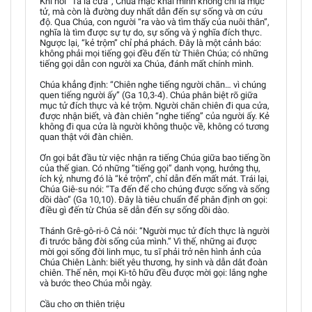
Khi nói “Ta là cửa”, Chúa mặc khải mình không chỉ là mục
tử, mà còn là đường duy nhất dẫn đến sự sống và ơn cứu
độ. Qua Chúa, con người “ra vào và tìm thấy của nuôi thân”,
nghĩa là tìm được sự tự do, sự sống và ý nghĩa đích thực.
Ngược lại, “kẻ trộm” chỉ phá phách. Đây là một cảnh báo:
không phải mọi tiếng gọi đều đến từ Thiên Chúa; có những
tiếng gọi dẫn con người xa Chúa, đánh mất chính mình.
Chúa khẳng định: “Chiên nghe tiếng người chăn… vì chúng
quen tiếng người ấy” (Ga 10,3-4). Chúa phân biệt rõ giữa
mục tử đích thực và kẻ trộm. Người chăn chiên đi qua cửa,
được nhận biết, và đàn chiên “nghe tiếng” của người ấy. Kẻ
không đi qua cửa là người không thuộc về, không có tương
quan thật với đàn chiên.
Ơn gọi bắt đầu từ việc nhận ra tiếng Chúa giữa bao tiếng ồn
của thế gian. Có những “tiếng gọi” danh vọng, hưởng thụ,
ích kỷ, nhưng đó là “kẻ trộm”, chỉ dẫn đến mất mát. Trái lại,
Chúa Giê-su nói: “Ta đến để cho chúng được sống và sống
dồi dào” (Ga 10,10). Đây là tiêu chuẩn để phân định ơn gọi:
điều gì đến từ Chúa sẽ dẫn đến sự sống dồi dào.
Thánh Grê-gô-ri-ô Cả nói: “Người mục tử đích thực là người
đi trước bằng đời sống của mình.” Vì thế, những ai được
mời gọi sống đời linh mục, tu sĩ phải trở nên hình ảnh của
Chúa Chiên Lành: biết yêu thương, hy sinh và dẫn dắt đoàn
chiên. Thế nên, mọi Ki-tô hữu đều được mời gọi: lắng nghe
và bước theo Chúa mỗi ngày.
Cầu cho ơn thiên triệu