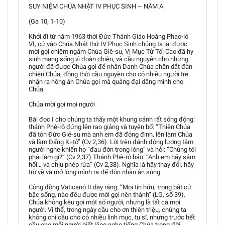
SUY NIỆM CHÚA NHẬT IV PHỤC SINH – NĂM A
(Ga 10, 1-10)
Khởi đi từ năm 1963 thời Đức Thánh Giáo Hoàng Phao-lô
VI, cứ vào Chúa Nhật thứ IV Phục Sinh chúng ta lại được
mời gọi chiêm ngắm Chúa Giê-su, Vị Mục Tử Tối Cao đã hy
sinh mạng sống vì đoàn chiên, và cầu nguyện cho những
người đã được Chúa gọi để nhân Danh Chúa chăn dắt đàn
chiên Chúa, đồng thời cầu nguyện cho có nhiều người trẻ
nhận ra hồng ân Chúa gọi mà quảng đại dâng mình cho
Chúa.
Chúa mời gọi mọi người
Bài đọc I cho chúng ta thấy một khung cảnh rất sống động:
thánh Phê-rô đứng lên rao giảng và tuyên bố: “Thiên Chúa
đã tôn Đức Giê-su mà anh em đã đóng đinh, lên làm Chúa
và làm Đấng Ki-tô” (Cv 2,36). Lời trên đánh động lương tâm
người nghe khiến họ “đau đớn trong lòng” và hỏi: “Chúng tôi
phải làm gì?” (Cv 2,37) Thánh Phê-rô bảo: “Anh em hãy sám
hối… và chịu phép rửa” (Cv 2,38). Nghĩa là hãy thay đổi, hãy
trở về và mở lòng mình ra để đón nhận ân sủng.
Công đồng Vaticanô II dạy rằng: “Mọi tín hữu, trong bất cứ
bậc sống, nào đều được mời gọi nên thánh” (LG, số 39).
Chúa không kêu gọi một số người, nhưng là tất cả mọi
người. Vì thế, trong ngày cầu cho ơn thiên triệu, chúng ta
không chỉ cầu cho có nhiều linh mục, tu sĩ, nhưng trước hết
cầu cho mỗi người biết lắng nghe tiếng Chúa trong đời