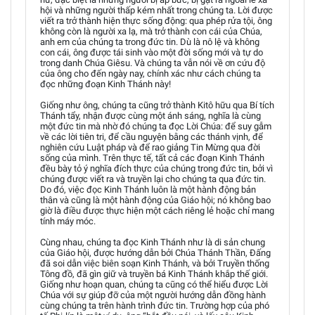
hội và những người thấp kém nhất trong chúng ta. Lời được
viết ra trở thành hiện thực sống động: qua phép rửa tội, ông
không còn là người xa lạ, mà trở thành con cái của Chúa,
anh em của chúng ta trong đức tin. Dù là nô lệ và không
con cái, ông được tái sinh vào một đời sống mới và tự do
trong danh Chúa Giêsu. Và chúng ta vẫn nói về ơn cứu độ
của ông cho đến ngày nay, chính xác như cách chúng ta
đọc những đoạn Kinh Thánh này!
Giống như ông, chúng ta cũng trở thành Kitô hữu qua Bí tích
Thánh tẩy, nhận được cùng một ánh sáng, nghĩa là cùng
một đức tin mà nhờ đó chúng ta đọc Lời Chúa: để suy gẫm
về các lời tiên tri, để cầu nguyện bằng các thánh vịnh, để
nghiên cứu Luật pháp và để rao giảng Tin Mừng qua đời
sống của mình. Trên thực tế, tất cả các đoạn Kinh Thánh
đều bày tỏ ý nghĩa đích thực của chúng trong đức tin, bởi vì
chúng được viết ra và truyền lại cho chúng ta qua đức tin.
Do đó, việc đọc Kinh Thánh luôn là một hành động bản
thân và cũng là một hành động của Giáo hội; nó không bao
giờ là điều được thực hiện một cách riêng lẻ hoặc chỉ mang
tính máy móc.
Cùng nhau, chúng ta đọc Kinh Thánh như là di sản chung
của Giáo hội, được hướng dẫn bởi Chúa Thánh Thần, Đấng
đã soi dẫn việc biên soạn Kinh Thánh, và bởi Truyền thống
Tông đồ, đã gìn giữ và truyền bá Kinh Thánh khắp thế giới.
Giống như hoạn quan, chúng ta cũng có thể hiểu được Lời
Chúa với sự giúp đỡ của một người hướng dẫn đồng hành
cùng chúng ta trên hành trình đức tin. Trường hợp của phó