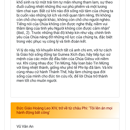
khổ sinh ra từ một trái tim tự mãn nhưng tham lam, sự theo
đuổi cuồng nhiệt những thú vui phù phiếm và một lương
tâm chai sạn. Bất cứ khi nào đời sống nội tâm của chúng ta
bị cuốn vào những lợi ích và mối quan tâm riêng, thì không
còn chỗ cho người khác, không còn chỗ cho người nghèo.
Tiếng nói của Chúa không còn được nghe thấy, niềm vui
thầm lặng của tình yêu Người không còn được cảm nhận”
(ibid., 2). Trước những thái độ khép kín như vậy, chính tình
yêu của Chúa nâng đỡ những nỗ lực của chúng ta, đặc biệt
trong việc phục vụ công lý và tình đoàn kết.
Vì lý do này, tôi khuyến khích tất cả anh chị em, với tư cách
là Giáo hội sống động tại Guinea Xích đạo, hãy tiếp tục sứ
mệnh của các môn đệ đầu tiên của Chúa Giêsu với niềm
vui. Khi cùng nhau đọc Tin Mừng, hãy loan báo Tin Mừng
với lòng nhiệt thành, giống như phó tế Phi-lip đã làm. Và khi
cùng nhau cử hành Thánh Thể, hãy làm chứng qua đời
sống của mình cho đức tin cứu rỗi, để lời Chúa trở thành
men tốt cho muôn người.
Đức Giáo Hoàng Leo XIV, trở về từ châu Phi: ‘Tôi lên án mọi
hành động bất công’
Vũ Văn An