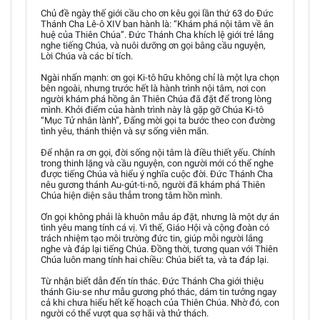
Chủ đề ngày thế giới cầu cho ơn kêu gọi lần thứ 63 do Đức
Thánh Cha Lê-ô XIV ban hành là: “Khám phá nội tâm về ân
huệ của Thiên Chúa”. Đức Thánh Cha khích lệ giới trẻ lắng
nghe tiếng Chúa, và nuôi dưỡng ơn gọi bằng cầu nguyện,
Lời Chúa và các bí tích.
Ngài nhấn mạnh: ơn gọi Ki-tô hữu không chỉ là một lựa chọn
bên ngoài, nhưng trước hết là hành trình nội tâm, nơi con
người khám phá hồng ân Thiên Chúa đã đặt để trong lòng
mình. Khởi điểm của hành trình này là gặp gỡ Chúa Ki-tô
“Mục Tử nhân lành”, Đấng mời gọi ta bước theo con đường
tình yêu, thánh thiện và sự sống viên mãn.
Để nhận ra ơn gọi, đời sống nội tâm là điều thiết yếu. Chính
trong thinh lặng và cầu nguyện, con người mới có thể nghe
được tiếng Chúa và hiểu ý nghĩa cuộc đời. Đức Thánh Cha
nêu gương thánh Au-gút-ti-nô, người đã khám phá Thiên
Chúa hiện diện sâu thẳm trong tâm hồn mình.
Ơn gọi không phải là khuôn mẫu áp đặt, nhưng là một dự án
tình yêu mang tính cá vị. Vì thế, Giáo Hội và cộng đoàn có
trách nhiệm tạo môi trường đức tin, giúp mỗi người lắng
nghe và đáp lại tiếng Chúa. Đồng thời, tương quan với Thiên
Chúa luôn mang tính hai chiều: Chúa biết ta, và ta đáp lại.
Từ nhận biết dẫn đến tín thác. Đức Thánh Cha giới thiệu
thánh Giu-se như mẫu gương phó thác, dám tin tưởng ngay
cả khi chưa hiểu hết kế hoạch của Thiên Chúa. Nhờ đó, con
người có thể vượt qua sợ hãi và thử thách.