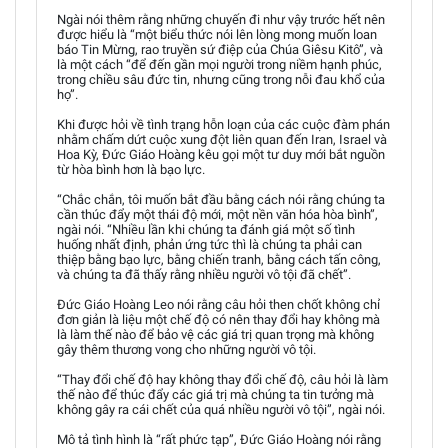
Ngài nói thêm rằng những chuyến đi như vậy trước hết nên
được hiểu là “một biểu thức nói lên lòng mong muốn loan
báo Tin Mừng, rao truyền sứ điệp của Chúa Giêsu Kitô”, và
là một cách “để đến gần mọi người trong niềm hạnh phúc,
trong chiều sâu đức tin, nhưng cũng trong nỗi đau khổ của
họ”.
Khi được hỏi về tình trạng hỗn loạn của các cuộc đàm phán
nhằm chấm dứt cuộc xung đột liên quan đến Iran, Israel và
Hoa Kỳ, Đức Giáo Hoàng kêu gọi một tư duy mới bắt nguồn
từ hòa bình hơn là bạo lực.
“Chắc chắn, tôi muốn bắt đầu bằng cách nói rằng chúng ta
cần thúc đẩy một thái độ mới, một nền văn hóa hòa bình”,
ngài nói. “Nhiều lần khi chúng ta đánh giá một số tình
huống nhất định, phản ứng tức thì là chúng ta phải can
thiệp bằng bạo lực, bằng chiến tranh, bằng cách tấn công,
và chúng ta đã thấy rằng nhiều người vô tội đã chết”.
Đức Giáo Hoàng Leo nói rằng câu hỏi then chốt không chỉ
đơn giản là liệu một chế độ có nên thay đổi hay không mà
là làm thế nào để bảo vệ các giá trị quan trọng mà không
gây thêm thương vong cho những người vô tội.
“Thay đổi chế độ hay không thay đổi chế độ, câu hỏi là làm
thế nào để thúc đẩy các giá trị mà chúng ta tin tưởng mà
không gây ra cái chết của quá nhiều người vô tội”, ngài nói.
Mô tả tình hình là “rất phức tạp”, Đức Giáo Hoàng nói rằng