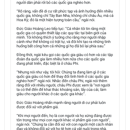
người dân phải rời bỏ các quốc gia nghèo hơn.
“Rõ ràng, vấn đề di cư rất phức tạp và ảnh hưởng đến nhiều
quốc gia, không chỉ Tây Ban Nha, không chỉ châu Âu, mà cả
Hoa Kỳ; đó là một hiện tượng toàn cầu,” ngài nói.
Đức Giáo Hoàng Leo tiếp tục: “Cá nhân tôi tin rằng một
quốc gia có quyền thiết lập các quy tắc tại biên giới của
mình. Tôi không thích ý tưởng cho rằng mọi người nhập
cảnh như thể không có trật tự, và đôi khi tạo ra những tình
huống bất công hơn cả những gì họ đã bỏ lại phía sau.”
Đồng thời, ngài kêu gọi các quốc gia giàu có hơn và các tập
đoàn đa quốc gia làm nhiều hơn nữa cho các quốc gia
đang phát triển, đặc biệt là ở châu Phi.
“Nhưng nói như vậy, tôi hỏi: Chúng ta đang làm gì ở các
quốc gia giàu có hơn để thay đổi tình hình ở các quốc gia
nghèo hơn?” ngài nói. Nhắc đến châu Phi, ngài nói thêm
rằng đối với nhiều người, châu Phi được xem là “nơi người
ta có thể đến để khai thác khoáng sản, lấy của cải, làm
giàu cho người khác ở các quốc gia khác”.
Đức Giáo Hoàng nhấn mạnh rằng người di cư phải luôn
được đối xử với phẩm giá.
“Khi mọi người đến, họ là con người và họ xứng đáng được
tôn trọng như mọi con người khác vì phẩm giá con người”,
ngài nói. “Chúng ta cần đối xử với con người một cách nhân
đạo và không đối xử với họ tệ hơn cả vật nuôi trong nhà,