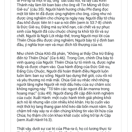
tế Phi-líp là một ví dụ, ông “bắt đầu nói, và lấy câu Kinh
Thánh này làm lời loan báo cho ông về Tin Mừng về Đức
Giê-su” (câu 35). Người hành hương châu Phi đang đọc
một lời tiên tri đã được ứng nghiệm cho ông, cũng như nó
được ứng nghiệm cho chúng ta ngày nay. Người đầy tớ chịu
đau khổ được tiên tri I-sai-a nói đến (xem
Is
53:7-8) chính
là Đức Giê-su, Đấng mà sự khổ nạn, cái chết và sự phục
sinh của Người đã cứu chuộc chúng ta khỏi tội lỗi và sự
chết. Người là Ngôi Lời nhập thể, trong Người mọi lời của
Thiên Chúa đều được ứng nghiệm; Người bày tỏ ý định ban
đầu, ý nghĩa trọn vẹn và mục đích tối thượng của nó.
Như chính Chúa Kitô đã phán, “Không ai thấy Cha trừ Đấng
đến từ Thiên Chúa” (
Ga
6:46). Trong Con, chính Cha bày tỏ
vinh quang của Người: Thiên Chúa tự tỏ mình ra, được nghe
thấy và được chạm vào. Qua hành động của Đức Giê-su,
Đấng Cứu Chuộc, Người đã hoàn thành điều Người luôn
luôn làm: ban sự sống. Người tạo dựng thế giới, cứu rỗi nó
và yêu thương nó mãi mãi. Chúa Giê-su nhắc nhở những
người lắng nghe Người về một dấu hiệu của sự chăm sóc
không ngừng này: “Tổ tiên các ngươi đã ăn manna trong
hoang mạc” (câu 49). Người đang đề cập đến kinh nghiệm
của cuộc Xuất Hành: một cuộc hành trình giải phóng khỏi
ách nô lệ nhưng vẫn còn nhiều khó khăn. Họ bị cuốn vào
một thời kỳ lang thang gian khổ kéo dài bốn mươi năm. Sự
chậm trễ này xảy ra vì dân chúng không tin vào lời hứa của
Chúa; họ thậm chí còn khao khát cuộc sống trở lại Ai Cập
(xem
Xuất Hành
16:3).
Thật vậy, dưới sự cai trị của Pha-ra-ô, họ có lương thực từ