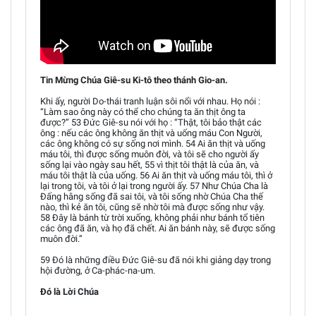
Tin Mừng Chúa Giê-su Ki-tô theo thánh Gio-an.
Khi ấy, người Do-thái tranh luận sôi nổi với nhau. Họ nói :
“Làm sao ông này có thể cho chúng ta ăn thịt ông ta
được?” 53 Đức Giê-su nói với họ : “Thật, tôi bảo thật các
ông : nếu các ông không ăn thịt và uống máu Con Người,
các ông không có sự sống nơi mình. 54 Ai ăn thịt và uống
máu tôi, thì được sống muôn đời, và tôi sẽ cho người ấy
sống lại vào ngày sau hết, 55 vì thịt tôi thật là của ăn, và
máu tôi thật là của uống. 56 Ai ăn thịt và uống máu tôi, thì ở
lại trong tôi, và tôi ở lại trong người ấy. 57 Như Chúa Cha là
Đấng hằng sống đã sai tôi, và tôi sống nhờ Chúa Cha thế
nào, thì kẻ ăn tôi, cũng sẽ nhờ tôi mà được sống như vậy.
58 Đây là bánh từ trời xuống, không phải như bánh tổ tiên
các ông đã ăn, và họ đã chết. Ai ăn bánh này, sẽ được sống
muôn đời.”
59 Đó là những điều Đức Giê-su đã nói khi giảng dạy trong
hội đường, ở Ca-phác-na-um.
Đó là Lời Chúa