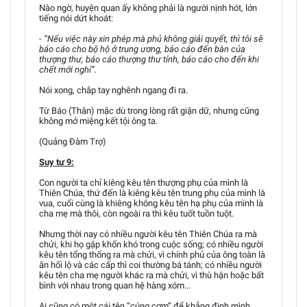
Nào ngờ, huyện quan ấy không phải là người nịnh hót, lớn
tiếng nói dứt khoát:
- “Nếu việc này xin phép mà phủ không giải quyết, thì tôi sẽ
báo cáo cho bộ hộ ở trung ương, báo cáo đến bàn của
thượng thư, báo cáo thượng thư tỉnh, báo cáo cho đến khi
chết mới nghỉ”.
Nói xong, chắp tay nghênh ngang đi ra.
Từ Báo (Thân) mặc dù trong lòng rất giận dữ, nhưng cũng
không mở miệng kết tội ông ta.
(Quảng Đàm Trợ)
Suy tư 9:
Con người ta chỉ kiêng kêu tên thượng phụ của mình là
Thiên Chúa, thứ đến là kiêng kêu tên trung phụ của mình là
vua, cuối cùng là khiêng không kêu tên hạ phụ của mình là
cha mẹ mà thôi, còn ngoài ra thì kêu tuốt tuồn tuột.
Nhưng thời nay có nhiều người kêu tên Thiên Chúa ra mà
chửi, khi họ gặp khốn khó trong cuộc sống; có nhiều người
kêu tên tổng thống ra mà chửi, vì chính phủ của ông toàn là
ăn hối lộ và các cấp thì coi thường bá tánh; có nhiều người
kêu tên cha mẹ người khác ra mà chửi, vì thù hận hoặc bất
bình với nhau trong quan hệ hàng xóm...
Ai cũng có một cái tên “cúng cơm” để khẳng định mình