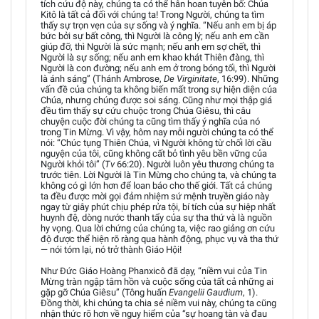
tích cứu độ này, chúng ta có thể hân hoan tuyên bố: Chúa
Kitô là tất cả đối với chúng ta! Trong Người, chúng ta tìm
thấy sự trọn vẹn của sự sống và ý nghĩa. “Nếu anh em bị áp
bức bởi sự bất công, thì Người là công lý; nếu anh em cần
giúp đỡ, thì Người là sức mạnh; nếu anh em sợ chết, thì
Người là sự sống; nếu anh em khao khát Thiên đàng, thì
Người là con đường; nếu anh em ở trong bóng tối, thì Người
là ánh sáng” (Thánh Ambrose,
De Virginitate
, 16:99). Những
vấn đề của chúng ta không biến mất trong sự hiện diện của
Chúa, nhưng chúng được soi sáng. Cũng như mọi thập giá
đều tìm thấy sự cứu chuộc trong Chúa Giêsu, thì câu
chuyện cuộc đời chúng ta cũng tìm thấy ý nghĩa của nó
trong Tin Mừng. Vì vậy, hôm nay mỗi người chúng ta có thể
nói: “Chúc tụng Thiên Chúa, vì Người không từ chối lời cầu
nguyện của tôi, cũng không cất bỏ tình yêu bền vững của
Người khỏi tôi” (
Tv
66:20). Người luôn yêu thương chúng ta
trước tiên. Lời Người là Tin Mừng cho chúng ta, và chúng ta
không có gì lớn hơn để loan báo cho thế giới. Tất cả chúng
ta đều được mời gọi đảm nhiệm sứ mệnh truyền giáo này
ngay từ giây phút chịu phép rửa tội, bí tích của sự hiệp nhất
huynh đệ, dòng nước thanh tẩy của sự tha thứ và là nguồn
hy vọng. Qua lời chứng của chúng ta, việc rao giảng ơn cứu
độ được thể hiện rõ ràng qua hành động, phục vụ và tha thứ
— nói tóm lại, nó trở thành Giáo Hội!
Như Đức Giáo Hoàng Phanxicô đã dạy, “niềm vui của Tin
Mừng tràn ngập tâm hồn và cuộc sống của tất cả những ai
gặp gỡ Chúa Giêsu” (Tông huấn
Evangelii Gaudium
, 1).
Đồng thời, khi chúng ta chia sẻ niềm vui này, chúng ta cũng
nhận thức rõ hơn về nguy hiểm của “sự hoang tàn và đau