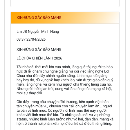
XIN ĐỪNG GÂY BÃO MẠNG
Lm JB Nguyễn Minh Hùng
03:37 23/04/2026
XIN ĐỪNG GÂY BÃO MẠNG
LỄ CHÚA CHIÊN LÀNH 2026
Tôi nhớ cái thời mới lớn của mình, làng quê tôi, người ta háo
hức đi lễ, chăm chú nghe giảng, và coi việc lắng nghe Lời
Chúa như đón lấy chính nguồn sống. Linh mục, dù giảng
hay hay dở, dù vụng về hay khéo léo, vẫn được giáo dân quý
mến, lắng nghe, và xem như người cha thiêng liêng của họ.
Nhưng rồi thời gian trôi, cùng với làn sóng của mạng xã hội,
mọi sự thay đổi...
Giờ đây, trong câu chuyện đời thường, bên cạnh việc bàn
tán chuyện mùa vụ, chuyện con cái, chuyện làm ăn… người
ta bàn về linh mục. Có người nói linh mục thế này, người
khác viết linh mục thế kia. Từ những câu nói vu vơ, những
status, những bình luận tưởng như vô hại, dần dần, mạng xã
hội trở thành nơi phán xét mọi điều: kể cả điều thiêng liêng.