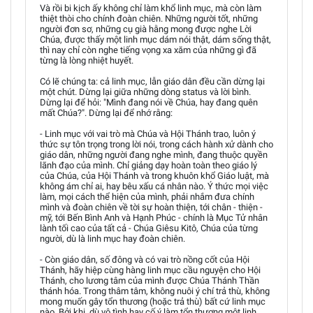
Và rồi bi kịch ấy không chỉ làm khổ linh mục, mà còn làm
thiệt thòi cho chính đoàn chiên. Những người tốt, những
người đơn sơ, những cụ già hằng mong được nghe Lời
Chúa, được thấy một linh mục dám nói thật, dám sống thật,
thì nay chỉ còn nghe tiếng vọng xa xăm của những gì đã
từng là lòng nhiệt huyết.
Có lẽ chúng ta: cả linh mục, lẫn giáo dân đều cần dừng lại
một chút. Dừng lại giữa những dòng status và lời bình.
Dừng lại để hỏi: "Mình đang nói về Chúa, hay đang quên
mất Chúa?". Dừng lại để nhớ rằng:
- Linh mục với vai trò mà Chúa và Hội Thánh trao, luôn ý
thức sự tôn trọng trong lời nói, trong cách hành xử dành cho
giáo dân, những người đang nghe mình, đang thuộc quyền
lãnh đạo của mình. Chỉ giảng dạy hoàn toàn theo giáo lý
của Chúa, của Hội Thánh và trong khuôn khổ Giáo luật, mà
không ám chỉ ai, hay bêu xấu cá nhân nào. Ý thức mọi việc
làm, mọi cách thể hiện của mình, phải nhắm đưa chính
mình và đoàn chiên về tời sự hoàn thiện, tới chân - thiện -
mỹ, tới Bến Bình Anh và Hạnh Phúc - chính là Mục Tử nhân
lành tối cao của tất cả - Chúa Giêsu Kitô, Chúa của từng
người, dù là linh mục hay đoàn chiên.
- Còn giáo dân, số đông và có vai trò nồng cốt của Hội
Thánh, hãy hiệp cùng hàng linh mục cầu nguyện cho Hội
Thánh, cho lương tâm của mình được Chúa Thánh Thần
thánh hóa. Trong thâm tâm, không nuôi ý chí trả thù, không
mong muốn gây tổn thương (hoặc trả thù) bất cứ linh mục
nào. Bởi khi, dù vô tình hay cố ý làm tổn thương một linh