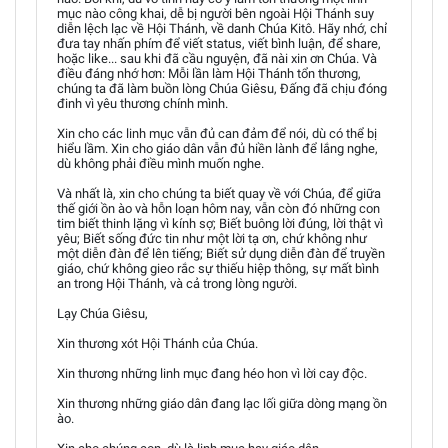
mục nào công khai, dễ bị người bên ngoài Hội Thánh suy
diễn lệch lạc về Hội Thánh, về danh Chúa Kitô. Hãy nhớ, chỉ
đưa tay nhấn phím để viết status, viết bình luận, để share,
hoặc like... sau khi đã cầu nguyện, đã nài xin ơn Chúa. Và
điều đáng nhớ hơn: Mỗi lần làm Hội Thánh tổn thương,
chúng ta đã làm buồn lòng Chúa Giêsu, Đấng đã chịu đóng
đinh vì yêu thương chính mình.
Xin cho các linh mục vẫn đủ can đảm để nói, dù có thể bị
hiểu lầm. Xin cho giáo dân vẫn đủ hiền lành để lắng nghe,
dù không phải điều mình muốn nghe.
Và nhất là, xin cho chúng ta biết quay về với Chúa, để giữa
thế giới ồn ào và hỗn loạn hôm nay, vẫn còn đó những con
tim biết thinh lặng vì kính sợ; Biết buông lời đúng, lời thật vì
yêu; Biết sống đức tin như một lời tạ ơn, chứ không như
một diễn đàn để lên tiếng; Biết sử dụng diễn đàn để truyền
giáo, chứ không gieo rắc sự thiếu hiệp thông, sự mất bình
an trong Hội Thánh, và cả trong lòng người.
Lạy Chúa Giêsu,
Xin thương xót Hội Thánh của Chúa.
Xin thương những linh mục đang héo hon vì lời cay độc.
Xin thương những giáo dân đang lạc lối giữa dòng mạng ồn
ào.