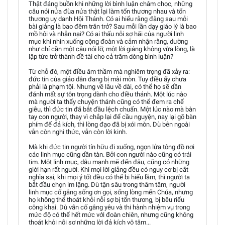
Thật đáng buồn khi những lời bình luận châm chọc, những
câu nói nửa đùa nửa thật lại làm tổn thương nhau và tổn
thương uy danh Hội Thánh. Có ai hiểu rằng đằng sau mỗi
bài giảng là bao đêm trăn trở? Sau mỗi lần dạy giáo lý là bao
mồ hôi và nhẫn nại? Có ai thấu nỗi sợ hãi của người linh
mục khi nhìn xuống cộng đoàn và cảm nhận rằng, dường
như chỉ cần một câu nói lỡ, một lời giảng không vừa lòng, là
lập tức trở thành đề tài cho cả trăm dòng bình luận?
Từ chỗ đó, một điều âm thầm mà nghiêm trọng đã xảy ra:
đức tin của giáo dân đang bị mài mòn. Tuy điều ấy chưa
phải là phạm tội. Nhưng về lâu về dài, có thể họ sẽ dần
đánh mất sự tôn trọng dành cho điều thánh. Một lúc nào
mà người ta thấy chuyện thánh cũng có thể đem ra chế
giễu, thì đức tin đã bắt đầu lệch chuẩn. Một lúc nào mà bàn
tay con người, thay vì chắp lại để cầu nguyện, nay lại gõ bàn
phím để đả kích, thì lòng đạo đã bị xói mòn. Dù bên ngoài
vẫn còn nghi thức, vẫn còn lời kinh.
Mà khi đức tin người tín hữu đi xuống, ngọn lửa tông đồ nơi
các linh mục cũng dần tàn. Bởi con người nào cũng có trái
tim. Một linh mục, dẫu mạnh mẽ đến đâu, cũng có những
giới hạn rất người. Khi mọi lời giảng đều có nguy cơ bị cắt
nghĩa sai, khi mọi ý tốt đều có thể bị hiểu lầm, thì người ta
bắt đầu chọn im lặng. Dù tận sâu trong thâm tâm, người
linh mục cố gắng sống ơn gọi, sống lòng mến Chúa, nhưng
họ không thể thoát khỏi nỗi sợ bị tổn thương, bị bêu riếu
công khai. Dù vẫn cố gắng yêu và thi hành nhiệm vụ trong
mức độ có thể hết mức với đoàn chiên, nhưng cũng không
thoát khỏi nỗi sợ những lời đả kích vô tâm...