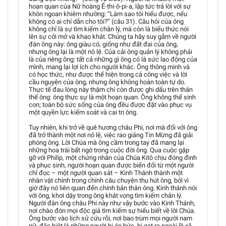
hoạn quan của Nữ hoàng Ê-thi-ô-pi-a, lập tức trả lời với sự
khôn ngoan khiêm nhường: “Làm sao tôi hiểu được, nếu
không có ai chỉ dẫn cho tôi?” (câu 31). Câu hỏi của ông
không chỉ là sự tìm kiếm chân lý, mà còn là biểu thức nói
lên sự cởi mở và khao khát. Chúng ta hãy suy gẫm về người
đàn ông này: ông giàu có, giống như đất đai của ông,
nhưng ông lại là một nô lệ. Của cải ông quản lý không phải
là của riêng ông: tất cả những gì ông có là sức lao động của
mình, mang lại lợi ích cho người khác. Ông thông minh và
có học thức, như được thể hiện trong cả công việc và lời
cầu nguyện của ông, nhưng ông không hoàn toàn tự do.
Thực tế đau lòng này thậm chí còn được ghi dấu trên thân
thể ông: ông thực sự là một hoạn quan. Ông không thể sinh
con; toàn bộ sức sống của ông đều được đặt vào phục vụ
một quyền lực kiểm soát và cai trị ông.
Tuy nhiên, khi trở về quê hương châu Phi, nơi mà đối với ông
đã trở thành một nơi nô lệ, việc rao giảng Tin Mừng đã giải
phóng ông. Lời Chúa mà ông cầm trong tay đã mang lại
những hoa trái bất ngờ trong cuộc đời ông. Qua cuộc gặp
gỡ với Philip, một chứng nhân của Chúa Kitô chịu đóng đinh
và phục sinh, người hoạn quan được biến đổi từ một người
chỉ đọc – một người quan sát – Kinh Thánh thành một
nhân vật chính trong chính câu chuyện thu hút ông, bởi vì
giờ đây nó liên quan đến chính bản thân ông. Kinh thánh nói
với ông, khơi dậy trong ông khát vọng tìm kiếm chân lý.
Người đàn ông châu Phi này như vậy bước vào Kinh Thánh,
nơi chào đón mọi độc giả tìm kiếm sự hiểu biết về lời Chúa.
Ông bước vào lịch sử cứu rỗi, nơi bao trùm mọi người nam
nữ, đặc biệt là những người bị áp bức, bị gạt ra ngoài lề xã