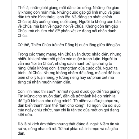
Thế là, những bài giảng mất dần sức sống. Những lớp giáo
lý không còn mặn mà. Những cuộc gặp gỡ linh mục và giáo
dân trở nên hình thức, lạnh lẽo. Và đáng sợ nhất: chính
Chúa bị đẩy xuống hàng cuối cùng. Người ta không còn bàn
về Chúa, mà bàn về người nói về Chúa. Không còn tìm gặp
Chúa, mà chỉ tìm chỗ để phán xét kẻ đang nói nhân danh
Chúa.
Cứ thế, Thiên Chúa trở nên Đấng bị quên lãng giữa tiếng ồn.
Trong các trang mạng, tên Chúa vẫn được nhắc đến, nhưng
nhiều khi chỉ như một phần của cuộc tranh luận. Người ta
vẫn nói "tôi tin Chúa", nhưng cách hành xử lại chứng tỏ
rằng, Chúa không còn là trung tâm của cuộc đời. Người ta
trích Lời Chúa. Nhưng không nhằm để sống, mà chỉ để bao
biện cho lý luận riêng, ý tưởng riêng hay sự phán xét mà
từng cá nhân muốn nhắm đến.
Còn linh mục thì sao? Từ một người được gọi để "rao giảng
Tin Mừng cho muôn dân", dần dà trở thành kẻ co mình lại
để "giữ bình an cho riêng mình". Từ niềm vui được phục vụ,
dần biến thành tâm thế "làm cho xong". Từ ngọn lửa sôi sục
của ngày chịu chức, nay chỉ là tàn tro của một ơn gọi đang
kiệt sức.
Đó là bi kịch âm thầm nhưng thật đáng ái ngại: Niềm tin và
sứ vụ cùng nhau rã rời. Từ hai phía: cả linh mục và cả giáo
dân.