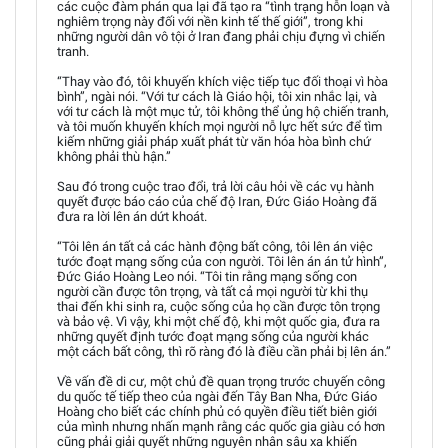
các cuộc đàm phán qua lại đã tạo ra “tình trạng hỗn loạn và
nghiêm trọng này đối với nền kinh tế thế giới”, trong khi
những người dân vô tội ở Iran đang phải chịu đựng vì chiến
tranh.
“Thay vào đó, tôi khuyến khích việc tiếp tục đối thoại vì hòa
bình”, ngài nói. “Với tư cách là Giáo hội, tôi xin nhắc lại, và
với tư cách là một mục tử, tôi không thể ủng hộ chiến tranh,
và tôi muốn khuyến khích mọi người nỗ lực hết sức để tìm
kiếm những giải pháp xuất phát từ văn hóa hòa bình chứ
không phải thù hận.”
Sau đó trong cuộc trao đổi, trả lời câu hỏi về các vụ hành
quyết được báo cáo của chế độ Iran, Đức Giáo Hoàng đã
đưa ra lời lên án dứt khoát.
“Tôi lên án tất cả các hành động bất công, tôi lên án việc
tước đoạt mạng sống của con người. Tôi lên án án tử hình”,
Đức Giáo Hoàng Leo nói. “Tôi tin rằng mạng sống con
người cần được tôn trọng, và tất cả mọi người từ khi thụ
thai đến khi sinh ra, cuộc sống của họ cần được tôn trọng
và bảo vệ. Vì vậy, khi một chế độ, khi một quốc gia, đưa ra
những quyết định tước đoạt mạng sống của người khác
một cách bất công, thì rõ ràng đó là điều cần phải bị lên án.”
Về vấn đề di cư, một chủ đề quan trọng trước chuyến công
du quốc tế tiếp theo của ngài đến Tây Ban Nha, Đức Giáo
Hoàng cho biết các chính phủ có quyền điều tiết biên giới
của mình nhưng nhấn mạnh rằng các quốc gia giàu có hơn
cũng phải giải quyết những nguyên nhân sâu xa khiến