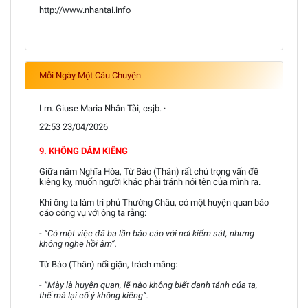
http://www.nhantai.info
Mỗi Ngày Một Câu Chuyện
Lm. Giuse Maria Nhân Tài, csjb. ·
22:53 23/04/2026
9. KHÔNG DÁM KIÊNG
Giữa năm Nghĩa Hòa, Từ Báo (Thân) rất chú trọng vấn đề
kiêng kỵ, muốn người khác phải tránh nói tên của mình ra.
Khi ông ta làm tri phủ Thường Châu, có một huyện quan báo
cáo công vụ với ông ta rằng:
- “Có một việc đã ba lần báo cáo với nơi kiểm sát, nhưng
không nghe hồi âm”.
Từ Báo (Thân) nổi giận, trách mắng:
- “Mày là huyện quan, lẽ nào không biết danh tánh của ta,
thế mà lại cố ý không kiêng”.