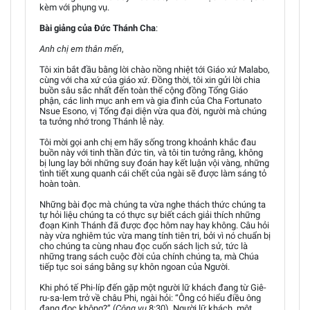
kèm với phụng vụ.
Bài giảng của Đức Thánh Cha
:
Anh chị em thân mến
,
Tôi xin bắt đầu bằng lời chào nồng nhiệt tới Giáo xứ Malabo,
cùng với cha xứ của giáo xứ. Đồng thời, tôi xin gửi lời chia
buồn sâu sắc nhất đến toàn thể cộng đồng Tổng Giáo
phận, các linh mục anh em và gia đình của Cha Fortunato
Nsue Esono, vị Tổng đại diện vừa qua đời, người mà chúng
ta tưởng nhớ trong Thánh lễ này.
Tôi mời gọi anh chị em hãy sống trong khoảnh khắc đau
buồn này với tinh thần đức tin, và tôi tin tưởng rằng, không
bị lung lay bởi những suy đoán hay kết luận vội vàng, những
tình tiết xung quanh cái chết của ngài sẽ được làm sáng tỏ
hoàn toàn.
Những bài đọc mà chúng ta vừa nghe thách thức chúng ta
tự hỏi liệu chúng ta có thực sự biết cách giải thích những
đoạn Kinh Thánh đã được đọc hôm nay hay không. Câu hỏi
này vừa nghiêm túc vừa mang tính tiên tri, bởi vì nó chuẩn bị
cho chúng ta cùng nhau đọc cuốn sách lịch sử, tức là
những trang sách cuộc đời của chính chúng ta, mà Chúa
tiếp tục soi sáng bằng sự khôn ngoan của Người.
Khi phó tế Phi-líp đến gặp một người lữ khách đang từ Giê-
ru-sa-lem trở về châu Phi, ngài hỏi: “Ông có hiểu điều ông
đang đọc không?” (
Công vụ
8:30). Người lữ khách, một