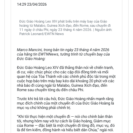
14:29 23/04/2026
Đức Giáo Hoàng Leo XIV phát biểu trên máy bay của Giáo
hoàng từ Malabo, Guinea Xích đạo, đến Rome, sau chuyến đi
11 ngày ở châu Phi, ngày 23 tháng 4 năm 2026. | Nguồn ảnh:
Patrick Leonard/EWTN News
Marco Mancini, trong bản tin ngày 23 tháng 4 năm 2026
của hãng tin EWTNNews, tường trình từ chuyến bay của
Đức Giáo Hoàng:
Đức Giáo Hoàng Leo XIV đã thẳng thắn nói về chiến tranh,
di cư, việc chúc phúc cho các cặp đôi đồng tính và mối
quan hệ của Tòa Thánh với các chính phủ độc tài trong một
cuộc họp báo trên máy bay kéo dài khoảng 20 phút với các
nhà báo đi cùng ngài từ Malabo, Guinea Xích đạo, đến
Rome sau chuyến tông du đến châu Phi.
Trước khi trả lời câu hỏi, Đức Giáo Hoàng nhấn mạnh rằng
mục đích chính của một chuyến đi của Đức Giáo Hoàng là
mục vụ chứ không phải chính trị.
“Khi tôi thực hiện một chuyến đi — nói cho chính bản thân
tôi, nhưng hôm nay với tư cách là Giáo hoàng, Giám mục
của Rome — đặc biệt là một chuyến đi tông đồ, mục vụ, đó
là để tìm kiếm, đồng hành và hiểu biết dân Chúa,” ngài nói.