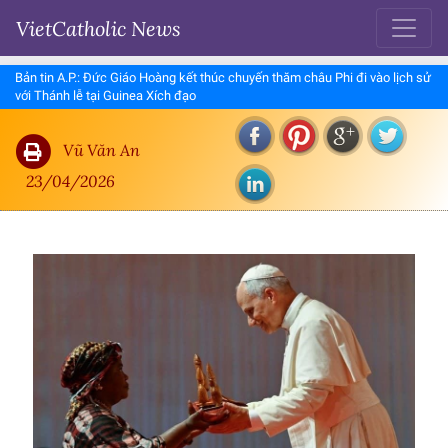
VietCatholic News
Bản tin A.P.: Đức Giáo Hoàng kết thúc chuyến thăm châu Phi đi vào lịch sử
với Thánh lễ tại Guinea Xích đạo
Vũ Văn An
23/04/2026