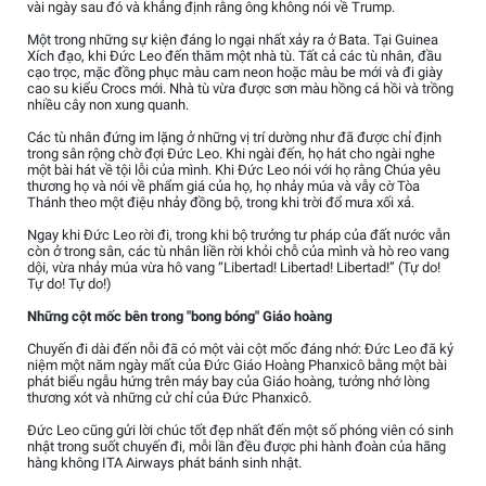
vài ngày sau đó và khẳng định rằng ông không nói về Trump.
Một trong những sự kiện đáng lo ngại nhất xảy ra ở Bata. Tại Guinea
Xích đạo, khi Đức Leo đến thăm một nhà tù. Tất cả các tù nhân, đầu
cạo trọc, mặc đồng phục màu cam neon hoặc màu be mới và đi giày
cao su kiểu Crocs mới. Nhà tù vừa được sơn màu hồng cá hồi và trồng
nhiều cây non xung quanh.
Các tù nhân đứng im lặng ở những vị trí dường như đã được chỉ định
trong sân rộng chờ đợi Đức Leo. Khi ngài đến, họ hát cho ngài nghe
một bài hát về tội lỗi của mình. Khi Đức Leo nói với họ rằng Chúa yêu
thương họ và nói về phẩm giá của họ, họ nhảy múa và vẫy cờ Tòa
Thánh theo một điệu nhảy đồng bộ, trong khi trời đổ mưa xối xả.
Ngay khi Đức Leo rời đi, trong khi bộ trưởng tư pháp của đất nước vẫn
còn ở trong sân, các tù nhân liền rời khỏi chỗ của mình và hò reo vang
dội, vừa nhảy múa vừa hô vang “Libertad! Libertad! Libertad!” (Tự do!
Tự do! Tự do!)
Những cột mốc bên trong "bong bóng" Giáo hoàng
Chuyến đi dài đến nỗi đã có một vài cột mốc đáng nhớ: Đức Leo đã kỷ
niệm một năm ngày mất của Đức Giáo Hoàng Phanxicô bằng một bài
phát biểu ngẫu hứng trên máy bay của Giáo hoàng, tưởng nhớ lòng
thương xót và những cử chỉ của Đức Phanxicô.
Đức Leo cũng gửi lời chúc tốt đẹp nhất đến một số phóng viên có sinh
nhật trong suốt chuyến đi, mỗi lần đều được phi hành đoàn của hãng
hàng không ITA Airways phát bánh sinh nhật.