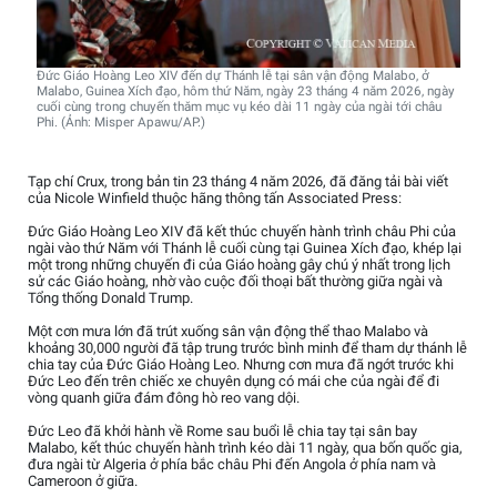
Đức Giáo Hoàng Leo XIV đến dự Thánh lễ tại sân vận động Malabo, ở
Malabo, Guinea Xích đạo, hôm thứ Năm, ngày 23 tháng 4 năm 2026, ngày
cuối cùng trong chuyến thăm mục vụ kéo dài 11 ngày của ngài tới châu
Phi. (Ảnh: Misper Apawu/AP.)
Tạp chí Crux, trong bản tin 23 tháng 4 năm 2026, đã đăng tải bài viết
của Nicole Winfield thuộc hãng thông tấn Associated Press:
Đức Giáo Hoàng Leo XIV đã kết thúc chuyến hành trình châu Phi của
ngài vào thứ Năm với Thánh lễ cuối cùng tại Guinea Xích đạo, khép lại
một trong những chuyến đi của Giáo hoàng gây chú ý nhất trong lịch
sử các Giáo hoàng, nhờ vào cuộc đối thoại bất thường giữa ngài và
Tổng thống Donald Trump.
Một cơn mưa lớn đã trút xuống sân vận động thể thao Malabo và
khoảng 30,000 người đã tập trung trước bình minh để tham dự thánh lễ
chia tay của Đức Giáo Hoàng Leo. Nhưng cơn mưa đã ngớt trước khi
Đức Leo đến trên chiếc xe chuyên dụng có mái che của ngài để đi
vòng quanh giữa đám đông hò reo vang dội.
Đức Leo đã khởi hành về Rome sau buổi lễ chia tay tại sân bay
Malabo, kết thúc chuyến hành trình kéo dài 11 ngày, qua bốn quốc gia,
đưa ngài từ Algeria ở phía bắc châu Phi đến Angola ở phía nam và
Cameroon ở giữa.