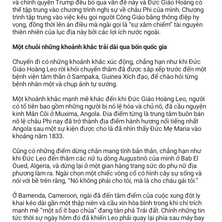
và chính quyền Trump đều bỏ qua vấn đề này và Đức Giáo Hoàng có
thể tập trung vào chương trình nghị sự về châu Phi của mình. Chương
trình tập trung vào việc kêu gọi người Công Giáo bằng thông điệp hy
vọng, đồng thời lên án điều mà ngài gọi là “sự xâm chiếm” tài nguyên
thiên nhiên của lục địa này bởi các lợi ích nước ngoài.
Một chuỗi những khoảnh khắc trải dài qua bốn quốc gia
Chuyến đi có những khoảnh khắc xúc động, chẳng hạn như khi Đức
Giáo Hoàng Leo rời khỏi chuyến thăm đã được sắp xếp trước đến một
bệnh viện tâm thần ở Sampaka, Guinea Xích đạo, để chào hỏi từng
bệnh nhân một và chụp ảnh tự sướng.
Một khoảnh khắc mạnh mẽ khác đến khi Đức Giáo Hoàng Leo, người
có tổ tiên bao gồm những người bị nô lệ hóa và chủ nô, đã cầu nguyện
kinh Mân Côi ở Muxima, Angola. Địa điểm từng là trung tâm buôn bán
nô lệ châu Phi nay đã trở thành địa điểm hành hương nổi tiếng nhất
Angola sau một sự kiện được cho là đã nhìn thấy Đức Mẹ Maria vào
khoảng năm 1833.
Cũng có những điểm dừng chân mang tính bản thân, chẳng hạn như
khi Đức Leo đến thăm các nữ tu dòng Augustinô của mình ở Bab El
Oued, Algeria, và dừng lại ở một gian hàng trang sức do phụ nữ địa
phương làm ra. Ngài chọn một chiếc vòng cổ có hình cây sự sống và
nói với bề trên rằng, “Nó không phải cho tôi, mà là cho cháu gái tôi.”
Ở Bamenda, Cameroon, ngài đã đến tâm điểm của cuộc xung đột ly
khai kéo dài gần một thập niên và cầu xin hòa bình trong khi chỉ trích
mạnh mẽ “một số ít bạo chúa” đang tàn phá Trái đất. Chính những tin
tức thời sự ngày hôm đó đã khiến Leo phải quay lại phía sau máy bay