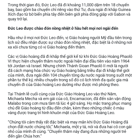
Trong thời gian đó, Đức Leo đã đi khoảng 11,000 dặm trên 18 chuyến
bay, bao gồm ba chuyến chỉ riêng vào thứ Tư, đưa ngài đi khắp Guinea
Xích đạo từ bờ biển phía tây đến biên giới phía đông giáp với Gabon và
quay trở lại.
Đức Leo được chào đón nồng nhiệt ở hầu hết mọi nơi ngài đến
Hầu như ở mọi nơi Đức Leo đến, vị Giáo hoàng người Mỹ đầu tiên trong
lịch sử đều nhận được sự chào đón nồng nhiệt, đặc biệt là ở những nơi
xa xôi chưa từng có vị Giáo hoàng đến thăm.
Các vị Giáo hoàng đã đi khắp thế giới kể từ khi Đức Giáo Hoàng Phaolô
VI thực hiện chuyến thăm nước ngoài hiện đại đầu tiên vào năm 1964
tới Jordan và Israel. Nhưng chính Thánh Gioan Phaolô II mới là người
đã cách mạng hóa chức vụ Giáo hoàng bằng triều đại đi khắp thế giới
của mình, đưa ngài đến 104 chuyến tông du nước ngoài trong suốt một
phần tư thế kỷ, nhiều chuyến trong số đó có lịch trình đa quốc gia mà
chuyến đi của Giáo hoàng Leo dường như được mô phỏng theo.
Tại Thánh lễ cuối cùng của Đức Giáo Hoàng Leo vào thứ Năm,
Michaela Mecha và em gái của cô, Encarnacion, đã đến sân vận động
Malabo trong cơn mưa tầm tã lúc 4 giờ sáng. Họ mặc trang phục mang
chủ đề Giáo hoàng từ đầu đến chân, kèm theo những chiếc ô màu
vàng được trang trí hình khuôn mặt của Đức Giáo Hoàng Leo.
“Chúng tôi cảm thấy rất đặc biệt và may mắn khi Đức Giáo Hoàng đã
chọn đất nước chúng tôi,” Michaela, một y tá, nói và đưa hai cô con gái
nhỏ của mình đi cùng. “Chuyến thăm này đang đưa những người trẻ
đến gần Chúa hơn.”