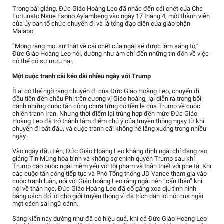
Trong bài giảng, Đức Giáo Hoàng Leo đã nhắc đến cái chết của Cha
Fortunato Nsue Esono Ayíambeng vào ngày 17 tháng 4, một thành viên
của ủy ban tổ chức chuyến đi và là tổng đạo diện của giáo phận
Malabo.
“Mong rằng mọi sự thật về cái chết của ngài sẽ được làm sáng tỏ,”
Đức Giáo Hoàng Leo nói, dường như ám chỉ đến những tin đồn về việc
có thể có sự mưu hại.
Một cuộc tranh cãi kéo dài nhiều ngày với Trump
Ít ai có thể ngờ rằng chuyến đi của Đức Giáo Hoàng Leo, chuyến đi
đầu tiên đến châu Phi trên cương vị Giáo hoàng, lại diễn ra trong bối
cảnh những cuộc tấn công chưa từng có tiền lệ của Trump về cuộc
chiến tranh Iran. Nhưng thời điểm lại trùng hợp đến mức Đức Giáo
Hoàng Leo đã trở thành tâm điểm chú ý của truyền thông ngay từ khi
chuyến đi bắt đầu, và cuộc tranh cãi không hề lắng xuống trong nhiều
ngày.
Vào ngày đầu tiên, Đức Giáo Hoàng Leo khẳng định ngài chỉ đang rao
giảng Tin Mừng hòa bình và không sợ chính quyền Trump sau khi
Trump cáo buộc ngài mềm yếu với tội phạm và thân thiết với phe tả. Khi
các cuộc tấn công tiếp tục và Phó Tổng thống JD Vance tham gia vào
cuộc tranh luận, nói với Giáo hoàng Leo rằng ngài nên “cẩn thận” khi
nói về thần học, Đức Giáo Hoàng Leo đã cố gắng xoa dịu tình hình
bằng cách đổ lỗi cho giới truyền thông vì đã trích dẫn lời nói của ngài
một cách sai ngữ cảnh.
Sáng kiến này dường như đã có hiệu quả, khi cả Đức Giáo Hoàng Leo