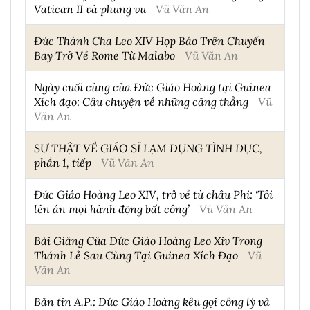
Vatican II và phụng vụ
Vũ Văn An
Đức Thánh Cha Leo XIV Họp Báo Trên Chuyến
Bay Trở Về Rome Từ Malabo
Vũ Văn An
Ngày cuối cùng của Đức Giáo Hoàng tại Guinea
Xích đạo: Câu chuyện về những căng thẳng
Vũ
Văn An
SỰ THẬT VỀ GIÁO SĨ LẠM DỤNG TÌNH DỤC,
phần 1, tiếp
Vũ Văn An
Đức Giáo Hoàng Leo XIV, trở về từ châu Phi: ‘Tôi
lên án mọi hành động bất công’
Vũ Văn An
Bài Giảng Của Đức Giáo Hoàng Leo Xiv Trong
Thánh Lễ Sau Cùng Tại Guinea Xích Đạo
Vũ
Văn An
Bản tin A.P.: Đức Giáo Hoàng kêu gọi công lý và