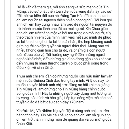
Đó là vấn đề tham gia, với ánh sáng và sức mạnh của Tin
Mừng, vào sự phát triển toàn diện của vùng đất này, vào sự
đổi mới và biến đổi của nó. Đấng Tạo Hóa đã ban cho anh
chị em nguồn tài nguyên thiên nhiên phong phú: Tôi kêu gọi
anh chị em hãy cùng nhau làm việc để nguồn tài nguyên đó
trở thành phước lành cho tất cả mọi người. Xin Chúa giúp
anh chị em trở thành một xã hội mà trong đó mỗi người, tùy
theo trách nhiệm của mình, làm việc hết sức mình để phục
vụ lợi ích chung hơn là lợi ích cá nhân, thu hẹp khoảng cách
giữa người có đặc quyền và người thiệt thòi. Mong sao có
nhiều không gian hơn cho tự do, và phẩm giá con người
luôn được bảo vệ. Tôi hướng suy nghĩ đến những người
nghèo khổ nhất, đến những gia đình đang gặp khó khăn và
đến những tù nhân thường xuyên bị buộc phải sống trong
điều kiện vệ sinh tồi tệ.
Thưa anh chị em, cần có những người Kitô hữu nắm lấy vận
mệnh của Guinea Xích đạo trong tay mình. Vì lý do này, tôi
muốn khuyến khích anh chị em: đừng sợ hãi khi rao giảng
Tin Mừng và làm chứng cho Tin Mừng bằng chính cuộc
sống của mình! Hãy là những người xây dựng một tương lai
hy vọng, hòa bình và hòa giải, tiếp tục công việc mà các nhà
truyền giáo đã bắt đầu cách đây 170 năm.
Xin Đức Mẹ Vô Nhiễm Nguyên Tội ở cùng anh chị em trên
hành trình này. Xin Mẹ cầu bầu cho anh chị em và giúp anh
chị em trở thành những môn đệ quảng đại và vui mừng của
Chúa Kitô.