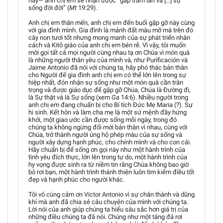
nay— anh chị em sẽ nhận được “gấp trăm lần và […] sự
sống đời đời” (
Mt
19:29).
Anh chị em thân mến, anh chị em đến buổi gặp gỡ này cùng
với gia đình mình. Gia đình là mảnh đất màu mỡ mà trên đó
cây non tươi tốt nhưng mong manh của sự phát triển nhân
cách và Kitô giáo của anh chị em bén rễ. Vì vậy, tôi muốn
mời gọi tất cả mọi người cùng nhau tạ ơn Chúa vì món quà
là những người thân yêu của mình và, như Purificación và
Jaime Antonio đã nói với chúng ta, hãy phó thác bản thân
cho Người để gia đình anh chị em có thể lớn lên trong sự
hiệp nhất, đón nhận sự sống như một món quà cần trân
trọng và được giáo dục để gặp gỡ Chúa, Chúa là Đường đi,
là Sự thật và là Sự sống (xem
Ga
14:6). Nhiều người trong
anh chị em đang chuẩn bị cho Bí tích Đức Mẹ Maria (?). Sự
hi sinh. Kết hôn và làm cha mẹ là một sứ mệnh đầy hứng
khởi, một giao ước cần được sống mỗi ngày, trong đó
chúng ta không ngừng đổi mới bản thân vì nhau, cùng với
Chúa, trở thành người ủng hộ phép màu của sự sống và
người xây dựng hạnh phúc, cho chính mình và cho con cái.
Hãy chuẩn bị để sống ơn gọi này như một hành trình của
tình yêu đích thực, lớn lên trong tự do, một hành trình của
hy vọng được sinh ra từ niềm tin rằng Chúa không bao giờ
bỏ rơi bạn, một hành trình thánh thiện luôn tìm kiếm điều tốt
đẹp và hạnh phúc cho người khác.
Tôi vô cùng cảm ơn Victor Antonio vì sự chân thành và dũng
khí mà anh đã chia sẻ câu chuyện của mình với chúng ta.
Lời nói của anh giúp chúng ta hiểu sâu sắc hơn giá trị của
những điều chúng ta đã nói. Chúng như một tảng đá rơi