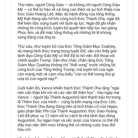
Thứ năm, người Công Giáo — và không chỉ người Công Giáo
Mỹ — có thể tự hào về cả lòng can đảm và sự lịch thiệp của
Đức Giáo Hoàng Lêô. Mặc dù hành động của tổng thống
Mỹ thật đáng xấu hổ khi công kích Đức Thánh Cha, ngài đã
thể hiện đặc sủng tuyệt vời dưới áp lực. Ngài đã ghi nhận
những lời công kích, tuyên bố quyết tâm tiếp tục rao giảng
Phúc Âm, và để mặc tổng thống với những lời lẽ không
xứng đáng của ông ta.
Thứ sáu, như tuyên bố của Đức Tổng Giám Mục Coakley,
dù mang hình thức trang trọng tuyệt đối, vẫn cho thấy giới
lãnh đạo Công Giáo Mỹ có thể đã từ bỏ việc đối thoại với
chính quyền Trump. Gần như chắc chắn rằng Đức Tổng
Giám Mục Coakley không chỉ “thất vọng” trước những lời
công kích của Tổng thống Trump, mà tuyên bố của ngài
còn mang một vẻ cam chịu kiểu “còn có thể mong đợi gì
nữa từ con người này?”.
Cuối tuần đó, Vance khiển trách Đức Thánh Cha rằng “ngài
nên cẩn thận khi nói về các vấn đề thần học”. Vào ngày mà
Vance – người lấy Thánh Augustinô làm thánh bảo trợ trong
lễ Thêm Sức của mình – cũng là bổn mạng của Đức Lêô,
Đức Thánh Cha đang đứng trên di tích khảo cổ của Hippo,
giáo phận Bắc Phi của Thánh Augustinô. Đức Giáo Hoàng
Lêô đã phục vụ 12 năm với tư cách là nhà lãnh đạo dòng
Augustinô. Sự ngạo mạn và xấc xược của Vance có thể đã
đẩy mọi việc đến mức không thể có những cuộc trao đổi
hữu ích.