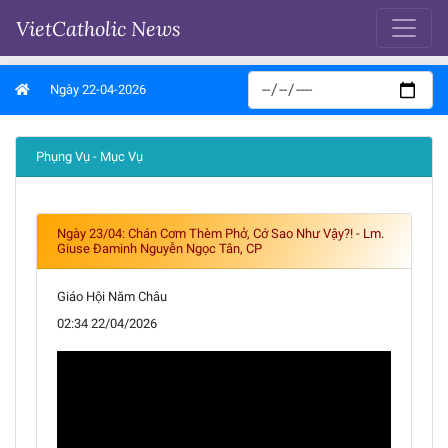
VietCatholic News
Ngày 22-04-2026
Phụng Vụ - Mục Vụ
Ngày 23/04: Chán Cơm Thèm Phở, Cớ Sao Như Vậy?! - Lm.
Giuse Đaminh Nguyễn Ngọc Tân, CP
Giáo Hội Năm Châu
02:34 22/04/2026