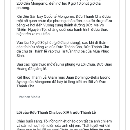
200 đến Mongomo, đến nơi lúc 9 giờ 10 phút giờ địa
phương.
Khi đến Sân bay Quốc tế Mongomo, Đức Thánh Cha được
một số quan chức địa phương chào đón, sau đó được đưa
bằng xe hơi đến Vương cung thánh đường Đức Mẹ Vô
Nhiễm Nguyên Tội, chặng cuối của hành trình được thực
hiện trên xe mui trần.
Vào lúc 10 giờ 30 phút (giờ địa phương), sau khi đi thăm
các tín hữu bằng xe của Đức Thánh Cha, Đức Thánh Cha
đã chủ trì Thánh lễ vào thứ Tư tuần thứ ba của Mùa Phục
Sinh.
Sau các nghi thức mở đầu và phụng vụ Lời Chúa, Đức Giáo
Hoàng đã giảng lễ.
Kết thúc Thánh Lễ, Giám mục Juan Domingo-Beka Esono
Ayang của Mongomo đã bày tỏ lòng biết ơn đối với Đức
Thánh Cha.
Vatican Media
Lời của Đức Thánh Cha Leo XIV trước Thánh Lễ
Chào buổi sáng. Tôi nồng nhiệt chào đón tất cả anh chị em
và cảm ơn sự hiện diện của anh chị em. Thật tuyệt vời khi
được quy tụ lại để ca ngợi Chúa, tạ ơn những hồng ân của