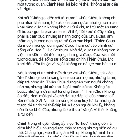
một tương quan. Chính Ngài lôi kéo; vì thế, ‘không ai tự đến’
với Ngài.
Khi nói “Chẳng ai đến với tôi được”, Chúa Giêsu không chỉ
phủ nhận khả năng tự sức của con người, nhưng còn mặc
khải rằng đức tin không khởi đi từ ý chí, mà từ một ân sủng
đi trước - gratia praeveniens. Vì thế, “lôi kéo” ở đây không
phải là cảm xúc, nhưng là hành động của Chúa Cha, âm
thầm quy hướng con người về Con của Ngài. “Thiên Chúa
đã muốn mời gọi con người được tham dự vào chính sự
sống của Ngài!” - Dei Verbum. Nhờ đó, đức tin không còn là
việc tìm kiếm một đối tượng, nhưng là được đưa vào một
tương quan, để sống sự sống của chính Thiên Chúa. Mọi
khởi đầu đều thuộc về Ngài; không do nỗ lực của bất cứ ai.
Nếu không ai tự mình đến được với Chúa Giêsu, thì việc
“đến” không còn là sáng kiến của con người, nhưng là một
đáp trả hồng ân. Thiên Chúa dựng nên con người không
cần nó, nhưng khi cứu nó, Ngài muốn có nó. Không ép
buộc, nhưng mở ra một lời ưng thuận. “Thiên Chúa không
áp đặt; Ngài mời gọi và chờ đợi sự đáp lại của chúng ta!” -
Bênêđictô XVI. Vì thế, ân sủng không huỷ tự do, nhưng đi
trước để tự do có thể đáp lại. Và con người, khi ấy, không
còn là kẻ khởi đầu, nhưng là kẻ thưa “vâng”. Vì thế, ‘không
ai tự đến’.
Chính trong chuyển động ấy, việc “lôi kéo” không còn là
điều khó hiểu, nhưng được thấy rõ trong những biến cố cụ
thể. Chẳng hạn, viên thái giám Êthióp không tự mình tìm