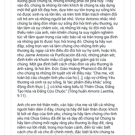
xuống giữa chúng ta, nhưng không phải để phá hủy. Thay
vào đó, chúng là những lời nên khích lệ chúng ta xây dựng
một thế giới tốt đẹp hơn, dựa trên sự tôn trọng sự sống khi
nó được sinh ra và lớn lên, và trên tinh thần trách nhiệm đối
với trẻ em và những người bé nhỏ. Victor Antonio nhắc nhở
chúng ta rằng đón nhận sự sống đòi hỏi tình yêu thương, sự
tận tâm và sự chăm sóc, và những lời này, từ đôi môi tuổi
thiếu niên của anh, nên khiến chúng ta suy ngẫm nghiêm
túc về tầm quan trọng của việc bảo vệ và trân trọng gia đình
và những giá trị được học hỏi trong đó. Chúng ta hãy vun
đắp, sống trọn vẹn và làm chứng cho những tình yêu
thương ấy, ngay cả khi điều đó đòi hỏi sự hy sinh, hoặc khi,
như Jaime Antonio và Purificación đã nói, những phán xét,
định kiến và khuôn mẫu cố gắng làm giảm giá trị của
chúng. Một gia đình biết cách chào đón và yêu thương là
ánh sáng, là hơi ấm. Đức Giáo Hoàng Phanxicô đã để lại
cho chúng ta những lời tuyệt vời về điều này: "Cha mẹ, với
toàn bộ câu chuyện tình yêu của họ [...], cặp vợ cHồng Yêu
thương và sinh ra sự sống, là 'tác phẩm điêu khắc' sống
động đích thực [...], có khả năng biểu lộ Thiên Chúa, Đấng
Tạo Hóa và Đấng Cứu Chuộc" (Tông huấn
Amoris Laetitia
,
9.11).
Anh chị em trẻ thân mến, các bậc cha mẹ và tất cả những
người hiện diện ở đây, chúng ta hãy để bản thân được khích
lệ bởi vẻ đẹp của tình yêu; chúng ta hãy làm chứng cho tình
yêu mà Chúa Giêsu đã để lại và dạy dỗ chúng ta! Chúng ta
hãy làm chứng mỗi ngày rằng yêu thương là đẹp đẽ, rằng
niềm vui lớn nhất, trong mọi hoàn cảnh, đến từ việc biết
cách cho đi và cho đi chính mình, đặc biệt là khi chúng ta