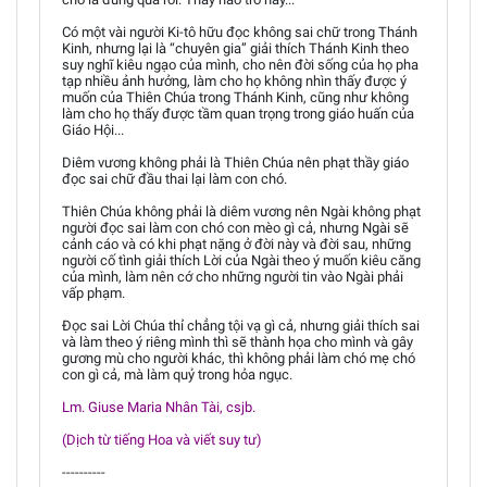
Có một vài người Ki-tô hữu đọc không sai chữ trong Thánh
Kinh, nhưng lại là “chuyên gia” giải thích Thánh Kinh theo
suy nghĩ kiêu ngạo của mình, cho nên đời sống của họ pha
tạp nhiều ảnh hưởng, làm cho họ không nhìn thấy được ý
muốn của Thiên Chúa trong Thánh Kinh, cũng như không
làm cho họ thấy được tầm quan trọng trong giáo huấn của
Giáo Hội...
Diêm vương không phải là Thiên Chúa nên phạt thầy giáo
đọc sai chữ đầu thai lại làm con chó.
Thiên Chúa không phải là diêm vương nên Ngài không phạt
người đọc sai làm con chó con mèo gì cả, nhưng Ngài sẽ
cảnh cáo và có khi phạt nặng ở đời này và đời sau, những
người cố tình giải thích Lời của Ngài theo ý muốn kiêu căng
của mình, làm nên cớ cho những người tin vào Ngài phải
vấp phạm.
Đọc sai Lời Chúa thỉ chẳng tội vạ gì cả, nhưng giải thích sai
và làm theo ý riêng mình thì sẽ thành họa cho mình và gây
gương mù cho người khác, thì không phải làm chó mẹ chó
con gì cả, mà làm quỷ trong hỏa ngục.
Lm. Giuse Maria Nhân Tài, csjb.
(Dịch từ tiếng Hoa và viết suy tư)
----------