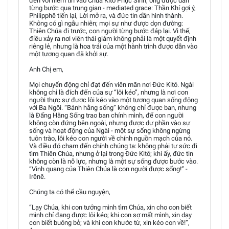
đến với niềm tin vào Chúa Kitô Phục Sinh; ông được dẫn
từng bước qua trung gian - mediated grace: Thần Khí gợi ý,
Philipphê tiến lại, Lời mở ra, và đức tin dần hình thành.
Không có gì ngẫu nhiên; mọi sự như được dọn đường:
Thiên Chúa đi trước, con người từng bước đáp lại. Vì thế,
điều xảy ra nơi viên thái giám không phải là một quyết định
riêng lẻ, nhưng là hoa trái của một hành trình được dẫn vào
một tương quan đã khởi sự.
Anh Chị em,
Mọi chuyển động chỉ đạt đến viên mãn nơi Đức Kitô. Ngài
không chỉ là đích đến của sự “lôi kéo”, nhưng là nơi con
người thực sự được lôi kéo vào một tương quan sống động
với Ba Ngôi. “Bánh hằng sống” không chỉ được ban, nhưng
là Đấng Hằng Sống trao ban chính mình, để con người
không còn đứng bên ngoài, nhưng được dự phần vào sự
sống và hoạt động của Ngài - một sự sống không ngừng
tuôn trào, lôi kéo con người về chính nguồn mạch của nó.
Và điều đó chạm đến chính chúng ta: không phải tự sức đi
tìm Thiên Chúa, nhưng ở lại trong Đức Kitô; khi ấy, đức tin
không còn là nỗ lực, nhưng là một sự sống được bước vào.
“Vinh quang của Thiên Chúa là con người được sống!” -
Irênê.
Chúng ta có thể cầu nguyện,
“Lạy Chúa, khi con tưởng mình tìm Chúa, xin cho con biết
mình chỉ đang được lôi kéo; khi con sợ mất mình, xin dạy
con biết buông bỏ; và khi con khước từ, xin kéo con về!”,