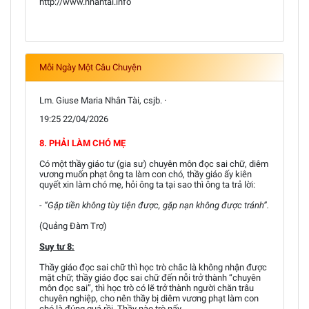
http://www.nhantai.info
Mỗi Ngày Một Câu Chuyện
Lm. Giuse Maria Nhân Tài, csjb. ·
19:25 22/04/2026
8. PHẢI LÀM CHÓ MẸ
Có một thầy giáo tư (gia sư) chuyên môn đọc sai chữ, diêm
vương muốn phạt ông ta làm con chó, thầy giáo ấy kiên
quyết xin làm chó mẹ, hỏi ông ta tại sao thì ông ta trả lời:
- “Gặp tiền không tùy tiện được, gặp nạn không được tránh”.
(Quảng Đàm Trợ)
Suy tư 8:
Thầy giáo đọc sai chữ thì học trò chắc là không nhận được
mặt chữ; thầy giáo đọc sai chữ đến nỗi trở thành “chuyên
môn đọc sai”, thì học trò có lẽ trở thành người chăn trâu
chuyên nghiệp, cho nên thầy bị diêm vương phạt làm con
chó là đúng quá rồi. Thầy nào trò nấy...