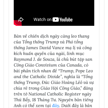
Bàn về chiến dịch ngày càng leo thang
của Tổng thống Trump và Phó tổng
thống James David Vance mạ lị và công
kích huấn quyền của ngài, linh mục
Raymond J. de Souza, là chủ bút tập san
Công Giáo Convivium của Canada, có
bài phân tích nhan đề “Trump, Pope Leo
and the Catholic Divide”, nghĩa là “Tổng
thống Trump, Đức Giáo Hoàng Lêô và sự
chia rẽ trong Giáo Hội Công Giáo,” đăng
trên tờ National Catholic Register ngày
Thứ Bẩy, 18 Tháng Tư. Nguyên bản tiếng
Anh có thể xem tại
đây
. Dưới đây là bản