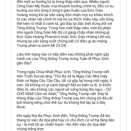
đến một xu hướng kỳ lạ trong thập niên qua. Nhiều người
Công Giáo Mỹ, thuộc mọi khuynh hướng chính trị, đều có xu
hướng soi mói từng li từng tí giáo huấn của Đức Giáo
Hoàng, trong khi lại sẵn sàng đón nhận mọi sự khiêu khích
từ các nhân vật chính trị mà họ ưa thích. Điều này, vốn từng
thể hiện rõ nhất ở cánh tả, giờ đây lại đặc biệt đúng đối với
Tổng thống Trump. Trong hơn một thập niên, một bộ phận
nhỏ người Công Giáo Mỹ đã cố gắng chấp nhận những gì
Đức Giáo Hoàng Phanxicô hoặc Đức Giáo Hoàng Lêô nói,
nhưng lại sẵn sàng nuốt chửng bất cứ điều gì do miệng
Trump phán ra (xem Mt 23:24).
Liệu tình trạng này có tiếp diễn sau những phát ngôn gây
tranh cãi của Tổng thống Trump trong Tuần lễ Phục Sinh
gần đây?
Trong ngày Chúa Nhật Phục sinh, Tổng thống Trump viết
trên Truth Social rằng “Thứ Ba sẽ là Ngày Các Nhà máy
Điện và Ngày Các Cây Cầu, tất cả gộp lại trong một ngày, ở
Iran. Sẽ không có gì sánh bằng!!! Mở eo biển ra đi, lũ khốn
điên rồ, nếu không các ngươi sẽ sống trong địa ngục - CỨ
CHỜ XEM! Cảm ơn Allah,” Tổng thống Trump viết. Đây là
thông điệp của Tổng thống Trump sau khi chúng tôi đã cắt
bớt những tiếng chửi thề tục tĩu không thể lặp lại ở đây
được.
Khi ngày thứ Ba Phục Sinh đến, Tổng thống Trump đã leo
thang từ việc đe dọa phá hủy có chủ đích cơ sở hạ tầng dân
sự - là một tội ác chiến tranh - lên đến việc đe dọa diệt
chủng trắng trợn: