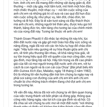
hơn. Anh chị em đã mang đến những vật dụng giản dị, đời
thường – một cây gậy, một tấm lưới, mô hình một hòn đảo,
một chiếc thuyền, một nhạc cụ – nói lên cuộc sống của
anh chị em và những giá trị cổ xưa và cao quý đã hun đúc
nên cuộc sống ấy, như phục vụ, liên đới, chào đón, tin
tưởng và lễ hội. Đây là di sản tươi sáng và đầy thách thức
mà anh chị em, những người trẻ thân yêu, được kêu gọi trở
thành, bằng đức tin, nền tảng cho tương lai của chính mình
và của vùng đất này. Tương lai thuộc về anh chị em!
Thánh Gioan Phaolô II đã nhắc lại những lời này khi, lúc
đến đất nước này và gặp gỡ một Giáo hội đầy sức sống và
năng động, ngài đã nói với các tín hữu tụ họp để chào đón
ngài: "Hãy luôn nêu gương về sự hòa thuận giữa anh chị
em, về tình yêu thương lẫn nhau, về khả năng hòa giải, về
sự tôn trọng hiệu quả đối với quyền của mọi công dân, mọi
gia đình, mọi tầng lớp xã hội. Hãy tôn trọng và đề cao phẩm
giá của tất cả mọi người trong đất nước anh chị em, với tư
cách là con người và là con cái của Chúa" (
Bài phát biểu khi
đến Guinea Xích đạo
, Malabo, ngày 18 tháng 2 năm 1982).
Đó là những lời vẫn hướng dẫn trái tim chúng ta ngày nay và
phải soi sáng con đường của anh chị em khi anh chị em
chuẩn bị cho những trách nhiệm đang chờ đợi anh chị em
trong tương lai.
Về vấn đề này, Alicia đã nói với chúng ta về tầm quan trọng
của việc trung thành với bổn phận và đóng góp, thông qua
công việc hàng ngày, vào lợi ích của gia đình và xã hội. Cô
đã chia sẻ với chúng ta ước mơ về một đất nước "nơi những
thanh niên và thiếu nữ không tìm kiếm thành công dễ dàng,