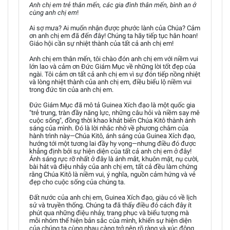
Anh chị em trẻ thân mến, các gia đình thân mến, bình an ở
cùng anh chị em
!
Ai sợ mưa? Ai muốn nhận được phước lành của Chúa? Cảm
ơn anh chị em đã đến đây! Chúng ta hãy tiếp tục hân hoan!
Giáo hội cần sự nhiệt thành của tất cả anh chị em!
Anh chị em thân mến, tôi chào đón anh chị em với niềm vui
lớn lao và cảm ơn Đức Giám Mục về những lời tốt đẹp của
ngài. Tôi cảm ơn tất cả anh chị em vì sự đón tiếp nồng nhiệt
và lòng nhiệt thành của anh chị em, điều biểu lộ niềm vui
trong đức tin của anh chị em.
Đức Giám Mục đã mô tả Guinea Xích đạo là một quốc gia
"trẻ trung, tràn đầy năng lực, những câu hỏi và niềm say mê
cuộc sống", đồng thời khao khát biến Chúa Kitô thành ánh
sáng của mình. Đó là lời nhắc nhở về phương châm của
hành trình này—Chúa Kitô, ánh sáng của Guinea Xích đạo,
hướng tới một tương lai đầy hy vọng—nhưng điều đó được
khẳng định bởi sự hiện diện của tất cả anh chị em ở đây!
Ánh sáng rực rỡ nhất ở đây là ánh mắt, khuôn mặt, nụ cười,
bài hát và điệu nhảy của anh chị em, tất cả đều làm chứng
rằng Chúa Kitô là niềm vui, ý nghĩa, nguồn cảm hứng và vẻ
đẹp cho cuộc sống của chúng ta.
Đất nước của anh chị em, Guinea Xích đạo, giàu có về lịch
sử và truyền thống. Chúng ta đã thấy điều đó cách đây ít
phút qua những điệu nhảy, trang phục và biểu tượng mà
mỗi nhóm thể hiện bản sắc của mình, khiến sự hiện diện
của chúng ta cùng nhau càng trở nên rõ ràng và xúc động