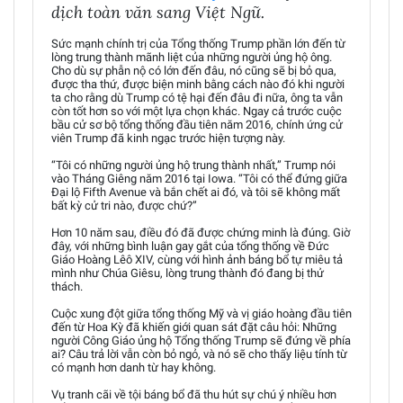
dịch toàn văn sang Việt Ngữ.
Sức mạnh chính trị của Tổng thống Trump phần lớn đến từ
lòng trung thành mãnh liệt của những người ủng hộ ông.
Cho dù sự phẫn nộ có lớn đến đâu, nó cũng sẽ bị bỏ qua,
được tha thứ, được biện minh bằng cách nào đó khi người
ta cho rằng dù Trump có tệ hại đến đâu đi nữa, ông ta vẫn
còn tốt hơn so với một lựa chọn khác. Ngay cả trước cuộc
bầu cử sơ bộ tổng thống đầu tiên năm 2016, chính ứng cử
viên Trump đã kinh ngạc trước hiện tượng này.
“Tôi có những người ủng hộ trung thành nhất,” Trump nói
vào Tháng Giêng năm 2016 tại Iowa. “Tôi có thể đứng giữa
Đại lộ Fifth Avenue và bắn chết ai đó, và tôi sẽ không mất
bất kỳ cử tri nào, được chứ?”
Hơn 10 năm sau, điều đó đã được chứng minh là đúng. Giờ
đây, với những bình luận gay gắt của tổng thống về Đức
Giáo Hoàng Lêô XIV, cùng với hình ảnh báng bổ tự miêu tả
mình như Chúa Giêsu, lòng trung thành đó đang bị thử
thách.
Cuộc xung đột giữa tổng thống Mỹ và vị giáo hoàng đầu tiên
đến từ Hoa Kỳ đã khiến giới quan sát đặt câu hỏi: Những
người Công Giáo ủng hộ Tổng thống Trump sẽ đứng về phía
ai? Câu trả lời vẫn còn bỏ ngỏ, và nó sẽ cho thấy liệu tính từ
có mạnh hơn danh từ hay không.
Vụ tranh cãi về tội báng bổ đã thu hút sự chú ý nhiều hơn