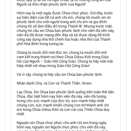
Người và đón nhận phước lành của Người!
Hôm nay là một ngày được Chúa chúc phúc. Giờ đây, trước
sự hiện diện của tất cả anh chị em, chúng tôi muốn xin ơn
phước lành cho mỗi người trong anh chị em và gia đình:
chúng tôi sẽ làm điều đó trong Thánh lễ. Nhưng trước mắt,
chúng tôi cầu xin Chúa ban phước lành cho viên đá nền này,
viên đá đã được mang đến đây và sẽ được dùng để khởi
công xây dựng nhà thờ chính tòa hoặc nhà thờ của Thành
phố Hòa Bình trong tương lai.
Chúng ta muốn đổi mới đức tin; chúng ta muốn đổi mới
cam kết trung thành noi theo Chúa Giêsu Kitô trong Giáo
hội của Người – Giáo Hội Công Giáo. Chúng ta hãy mãi mãi
hiệp nhất với nhau trong Giáo Hội Công Giáo!
Và vì vậy, chúng ta hãy cầu xin Chúa ban phước lành.
Nhân danh Cha, và Con và Thánh Thần. Amen.
Lạy Chúa, Xin Chúa ban phước lành xuống trên toàn thể dân
Chúa, đặc biệt hôm nay trên viên đá này, viên đá tượng
trưng cho sức mạnh của đức tin, sức mạnh hiệp nhất
chúng con, sức mạnh khiến chúng con trở thành anh chị
em trong Chúa Giêsu Kitô và con cái của Thiên Chúa duy
nhất.
Nguyện xin Chúa chúc phúc cho anh chị em trong ngày
hôm nay, nguyện xin Người chúc phúc cho viên đá này,