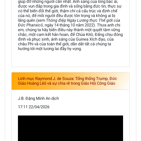
giúp đỡ những người cần nhất. Ánh sáng của lòng bác ái,
được vun đắp trong gia đình và sống bằng đức tin, thực sự
có thể biến đổi thế giới, thậm chí cả cấu trúc và định chế
của nó, để mỗi người đều được tôn trọng và không ai bị
lãng quên (xem
Thông điệp Ngày Lương thực Thế giới của
Đức Phanxicô
, ngày 14 tháng 10 năm 2022). Thưa anh chị
em, chúng ta hãy biến điều này thành một quyết tâm vững
chắc, một cam kết hân hoan, để Chúa Kitô, Đấng chịu đóng
đinh và phục sinh, ánh sáng của Guinea Xích đạo, của
châu Phi và của toàn thế giới, dẫn dắt tất cả chúng ta
hướng tới một tương lai đầy hy vọng.
Linh mục Raymond J. de Souza: Tổng thống Trump, Đức
Giáo Hoàng Lêô và sự chia rẽ trong Giáo Hội Công Giáo
J.B. Đặng Minh An dịch
17:11 22/04/2026