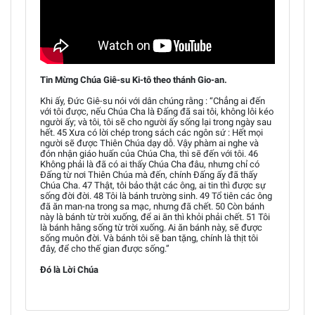
Tin Mừng Chúa Giê-su Ki-tô theo thánh Gio-an.
Khi ấy, Đức Giê-su nói với dân chúng rằng : “Chẳng ai đến
với tôi được, nếu Chúa Cha là Đấng đã sai tôi, không lôi kéo
người ấy; và tôi, tôi sẽ cho người ấy sống lại trong ngày sau
hết. 45 Xưa có lời chép trong sách các ngôn sứ : Hết mọi
người sẽ được Thiên Chúa dạy dỗ. Vậy phàm ai nghe và
đón nhận giáo huấn của Chúa Cha, thì sẽ đến với tôi. 46
Không phải là đã có ai thấy Chúa Cha đâu, nhưng chỉ có
Đấng từ nơi Thiên Chúa mà đến, chính Đấng ấy đã thấy
Chúa Cha. 47 Thật, tôi bảo thật các ông, ai tin thì được sự
sống đời đời. 48 Tôi là bánh trường sinh. 49 Tổ tiên các ông
đã ăn man-na trong sa mạc, nhưng đã chết. 50 Còn bánh
này là bánh từ trời xuống, để ai ăn thì khỏi phải chết. 51 Tôi
là bánh hằng sống từ trời xuống. Ai ăn bánh này, sẽ được
sống muôn đời. Và bánh tôi sẽ ban tặng, chính là thịt tôi
đây, để cho thế gian được sống.”
Đó là Lời Chúa