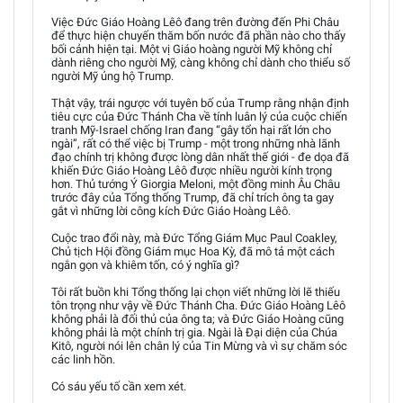
Việc Đức Giáo Hoàng Lêô đang trên đường đến Phi Châu
để thực hiện chuyến thăm bốn nước đã phần nào cho thấy
bối cảnh hiện tại. Một vị Giáo hoàng người Mỹ không chỉ
dành riêng cho người Mỹ, càng không chỉ dành cho thiểu số
người Mỹ ủng hộ Trump.
Thật vậy, trái ngược với tuyên bố của Trump rằng nhận định
tiêu cực của Đức Thánh Cha về tính luân lý của cuộc chiến
tranh Mỹ-Israel chống Iran đang “gây tổn hại rất lớn cho
ngài”, rất có thể việc bị Trump - một trong những nhà lãnh
đạo chính trị không được lòng dân nhất thế giới - đe dọa đã
khiến Đức Giáo Hoàng Lêô được nhiều người kính trọng
hơn. Thủ tướng Ý Giorgia Meloni, một đồng minh Âu Châu
trước đây của Tổng thống Trump, đã chỉ trích ông ta gay
gắt vì những lời công kích Đức Giáo Hoàng Lêô.
Cuộc trao đổi này, mà Đức Tổng Giám Mục Paul Coakley,
Chủ tịch Hội đồng Giám mục Hoa Kỳ, đã mô tả một cách
ngắn gọn và khiêm tốn, có ý nghĩa gì?
Tôi rất buồn khi Tổng thống lại chọn viết những lời lẽ thiếu
tôn trọng như vậy về Đức Thánh Cha. Đức Giáo Hoàng Lêô
không phải là đối thủ của ông ta; và Đức Giáo Hoàng cũng
không phải là một chính trị gia. Ngài là Đại diện của Chúa
Kitô, người nói lên chân lý của Tin Mừng và vì sự chăm sóc
các linh hồn.
Có sáu yếu tố cần xem xét.