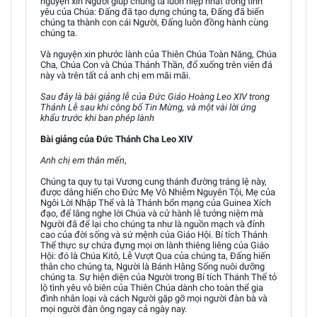
nguyện xin Người giúp chúng ta luôn hiệp nhất trong tình
yêu của Chúa: Đấng đã tạo dựng chúng ta, Đấng đã biến
chúng ta thành con cái Người, Đấng luôn đồng hành cùng
chúng ta.
Và nguyện xin phước lành của Thiên Chúa Toàn Năng, Chúa
Cha, Chúa Con và Chúa Thánh Thần, đổ xuống trên viên đá
này và trên tất cả anh chị em mãi mãi.
Sau đây là bài giảng lễ của Đức Giáo Hoàng Leo XIV trong
Thánh Lễ sau khi công bố Tin Mừng, và một vài lời ứng
khẩu trước khi ban phép lành
Bài giảng của Đức Thánh Cha Leo XIV
Anh chị em thân mến
,
Chúng ta quy tụ tại Vương cung thánh đường tráng lệ này,
được dâng hiến cho Đức Mẹ Vô Nhiễm Nguyên Tội, Mẹ của
Ngôi Lời Nhập Thể và là Thánh bổn mạng của Guinea Xích
đạo, để lắng nghe lời Chúa và cử hành lễ tưởng niệm mà
Người đã để lại cho chúng ta như là nguồn mạch và đỉnh
cao của đời sống và sứ mệnh của Giáo Hội. Bí tích Thánh
Thể thực sự chứa đựng mọi ơn lành thiêng liêng của Giáo
Hội: đó là Chúa Kitô, Lễ Vượt Qua của chúng ta, Đấng hiến
thân cho chúng ta, Người là Bánh Hằng Sống nuôi dưỡng
chúng ta. Sự hiện diện của Người trong Bí tích Thánh Thể tỏ
lộ tình yêu vô biên của Thiên Chúa dành cho toàn thể gia
đình nhân loại và cách Người gặp gỡ mọi người đàn bà và
mọi người đàn ông ngay cả ngày nay.