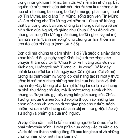
trong những khoảnh khắc tăm tối. Với niềm tin như vậy, bắt
nguồn từ sức mạnh của tình yêu Người hơn là từ công đức
của chính chúng ta, chúng ta được mời gọi phải trung thành
với Tin Mừng, rao giảng Tin Mừng, sống trọn vẹn Tin Mừng
và làm chứng cho Tin Mừng với niềm vui. Chúa sẽ không
thất bại trong việc ban cho chúng ta những dấu hiệu về sự
hiện diện của Người, và giống như Chúa Giêsu đã nói với
chúng ta trong Tin Mừng mà chúng ta đã nghe, Người một
lần nữa sẽ là “bánh sự sống” cho chúng ta, làm thỏa mãn
cơn đói của chúng ta (xem
Ga
6:35).
Cơn đói mà chúng ta cảm nhận là gì? Và quốc gia này đang
khao khát điều gì ngày nay? Khẩu hiệu được chọn cho
chuyến thăm của tôi là “Chúa Kitô, Ánh sáng của Guinea
Xích đạo, Hướng tới một Tương lai Hy vọng”. Có lẽ đây
chính là cơn đói lớn nhất ngày nay. Có một cơn đói về một
tương lai thấm đẫm hy vọng, có khả năng tạo ra một ý thức
công lý mới và sinh ra những hoa trái của hòa bình và tình
huynh đệ. Đây không phải là một tương lai xa lạ mà chúng
ta phải thụ động chờ đợi, mà là một tương lai mà chính
chúng ta được kêu gọi xây dựng bằng ân sủng của Chúa.
Tương lai của Guinea Xích đạo phụ thuộc vào những lựa
chọn của anh chị em; nó được giao phó cho ý thức trách
nhiệm và cam kết chung của anh chị em trong việc bảo vệ
sự sống và phẩm giá của mỗi người.
Vì vậy, điều cần thiết là tất cả những người đã được rửa tội
phải cảm thấy mình là một phần của công việc truyền giáo,
và do đó trở thành những tông đồ của lòng bác ái và những
chứng nhân cho một nhân loại mới.