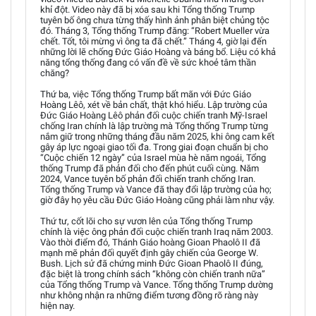
khỉ đột. Video này đã bị xóa sau khi Tổng thống Trump
tuyên bố ông chưa từng thấy hình ảnh phân biệt chủng tộc
đó. Tháng 3, Tổng thống Trump đăng: “Robert Mueller vừa
chết. Tốt, tôi mừng vì ông ta đã chết.” Tháng 4, giờ lại đến
những lời lẽ chống Đức Giáo Hoàng và báng bổ. Liệu có khả
năng tổng thống đang có vấn đề về sức khoẻ tâm thần
chăng?
Thứ ba, việc Tổng thống Trump bất mãn với Đức Giáo
Hoàng Lêô, xét về bản chất, thật khó hiểu. Lập trường của
Đức Giáo Hoàng Lêô phản đối cuộc chiến tranh Mỹ-Israel
chống Iran chính là lập trường mà Tổng thống Trump từng
nắm giữ trong những tháng đầu năm 2025, khi ông cam kết
gây áp lực ngoại giao tối đa. Trong giai đoạn chuẩn bị cho
“Cuộc chiến 12 ngày” của Israel mùa hè năm ngoái, Tổng
thống Trump đã phản đối cho đến phút cuối cùng. Năm
2024, Vance tuyên bố phản đối chiến tranh chống Iran.
Tổng thống Trump và Vance đã thay đổi lập trường của họ;
giờ đây họ yêu cầu Đức Giáo Hoàng cũng phải làm như vậy.
Thứ tư, cốt lõi cho sự vươn lên của Tổng thống Trump
chính là việc ông phản đối cuộc chiến tranh Iraq năm 2003.
Vào thời điểm đó, Thánh Giáo hoàng Gioan Phaolô II đã
mạnh mẽ phản đối quyết định gây chiến của George W.
Bush. Lịch sử đã chứng minh Đức Gioan Phaolô II đúng,
đặc biệt là trong chính sách “không còn chiến tranh nữa”
của Tổng thống Trump và Vance. Tổng thống Trump dường
như không nhận ra những điểm tương đồng rõ ràng này
hiện nay.