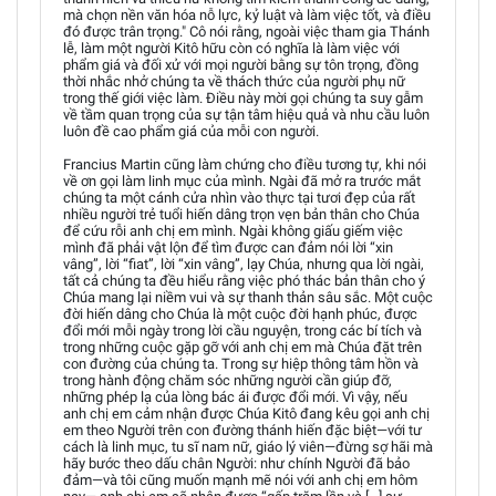
mà chọn nền văn hóa nỗ lực, kỷ luật và làm việc tốt, và điều
đó được trân trọng." Cô nói rằng, ngoài việc tham gia Thánh
lễ, làm một người Kitô hữu còn có nghĩa là làm việc với
phẩm giá và đối xử với mọi người bằng sự tôn trọng, đồng
thời nhắc nhở chúng ta về thách thức của người phụ nữ
trong thế giới việc làm. Điều này mời gọi chúng ta suy gẫm
về tầm quan trọng của sự tận tâm hiệu quả và nhu cầu luôn
luôn đề cao phẩm giá của mỗi con người.
Francius Martin cũng làm chứng cho điều tương tự, khi nói
về ơn gọi làm linh mục của mình. Ngài đã mở ra trước mắt
chúng ta một cánh cửa nhìn vào thực tại tươi đẹp của rất
nhiều người trẻ tuổi hiến dâng trọn vẹn bản thân cho Chúa
để cứu rỗi anh chị em mình. Ngài không giấu giếm việc
mình đã phải vật lộn để tìm được can đảm nói lời “xin
vâng”, lời “fiat”, lời “xin vâng”, lạy Chúa, nhưng qua lời ngài,
tất cả chúng ta đều hiểu rằng việc phó thác bản thân cho ý
Chúa mang lại niềm vui và sự thanh thản sâu sắc. Một cuộc
đời hiến dâng cho Chúa là một cuộc đời hạnh phúc, được
đổi mới mỗi ngày trong lời cầu nguyện, trong các bí tích và
trong những cuộc gặp gỡ với anh chị em mà Chúa đặt trên
con đường của chúng ta. Trong sự hiệp thông tâm hồn và
trong hành động chăm sóc những người cần giúp đỡ,
những phép lạ của lòng bác ái được đổi mới. Vì vậy, nếu
anh chị em cảm nhận được Chúa Kitô đang kêu gọi anh chị
em theo Người trên con đường thánh hiến đặc biệt—với tư
cách là linh mục, tu sĩ nam nữ, giáo lý viên—đừng sợ hãi mà
hãy bước theo dấu chân Người: như chính Người đã bảo
đảm—và tôi cũng muốn mạnh mẽ nói với anh chị em hôm