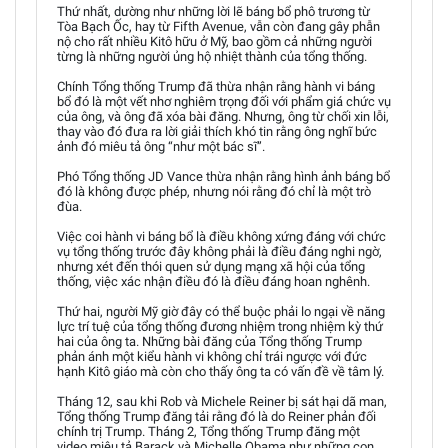
Thứ nhất, dường như những lời lẽ báng bổ phô trương từ
Tòa Bạch Ốc, hay từ Fifth Avenue, vẫn còn đang gây phẫn
nộ cho rất nhiều Kitô hữu ở Mỹ, bao gồm cả những người
từng là những người ủng hộ nhiệt thành của tổng thống.
Chính Tổng thống Trump đã thừa nhận rằng hành vi báng
bổ đó là một vết nhơ nghiêm trọng đối với phẩm giá chức vụ
của ông, và ông đã xóa bài đăng. Nhưng, ông từ chối xin lỗi,
thay vào đó đưa ra lời giải thích khó tin rằng ông nghĩ bức
ảnh đó miêu tả ông “như một bác sĩ”.
Phó Tổng thống JD Vance thừa nhận rằng hình ảnh báng bổ
đó là không được phép, nhưng nói rằng đó chỉ là một trò
đùa.
Việc coi hành vi báng bổ là điều không xứng đáng với chức
vụ tổng thống trước đây không phải là điều đáng nghi ngờ,
nhưng xét đến thói quen sử dụng mạng xã hội của tổng
thống, việc xác nhận điều đó là điều đáng hoan nghênh.
Thứ hai, người Mỹ giờ đây có thể buộc phải lo ngại về năng
lực trí tuệ của tổng thống đương nhiệm trong nhiệm kỳ thứ
hai của ông ta. Những bài đăng của Tổng thống Trump
phản ánh một kiểu hành vi không chỉ trái ngược với đức
hạnh Kitô giáo mà còn cho thấy ông ta có vấn đề về tâm lý.
Tháng 12, sau khi Rob và Michele Reiner bị sát hại dã man,
Tổng thống Trump đăng tải rằng đó là do Reiner phản đối
chính trị Trump. Tháng 2, Tổng thống Trump đăng một
video miêu tả Barack và Michelle Obama như những con