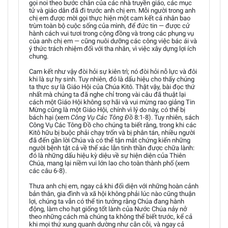
gọi noi theo bước chân của các nhà truyền giáo, các mục
tử và giáo dân đã đi trước anh chị em. Mỗi người trong anh
chị em được mời gọi thực hiện một cam kết cá nhân bao
trùm toàn bộ cuộc sống của mình, để đức tin — được cử
hành cách vui tươi trong cộng đồng và trong các phụng vụ
của anh chị em — cũng nuôi dưỡng các công việc bác ái và
ý thức trách nhiệm đối với tha nhân, vì việc xây dựng lợi ích
chung.
Cam kết như vậy đòi hỏi sự kiên trì; nó đòi hỏi nỗ lực và đôi
khi là sự hy sinh. Tuy nhiên, đó là dấu hiệu cho thấy chúng
ta thực sự là Giáo Hội của Chúa Kitô. Thật vậy, bài đọc thứ
nhất mà chúng ta đã nghe chỉ trong vài câu đã thuật lại
cách một Giáo Hội không sợ hãi và vui mừng rao giảng Tin
Mừng cũng là một Giáo Hội, chính vì lý do này, có thể bị
bách hại (xem
Công Vụ Các Tông Đồ
8:1-8). Tuy nhiên, sách
Công Vụ Các Tông Đồ cho chúng ta biết rằng, trong khi các
Kitô hữu bị buộc phải chạy trốn và bị phân tán, nhiều người
đã đến gần lời Chúa và có thể tận mắt chứng kiến những
người bệnh tật cả về thể xác lẫn tinh thần được chữa lành:
đó là những dấu hiệu kỳ diệu về sự hiện diện của Thiên
Chúa, mang lại niềm vui lớn lao cho toàn thành phố (xem
các câu 6-8).
Thưa anh chị em, ngay cả khi đối diện với những hoàn cảnh
bản thân, gia đình và xã hội không phải lúc nào cũng thuận
lợi, chúng ta vẫn có thể tin tưởng rằng Chúa đang hành
động, làm cho hạt giống tốt lành của Nước Chúa nảy nở
theo những cách mà chúng ta không thể biết trước, kể cả
khi mọi thứ xung quanh dường như cằn cỗi, và ngay cả