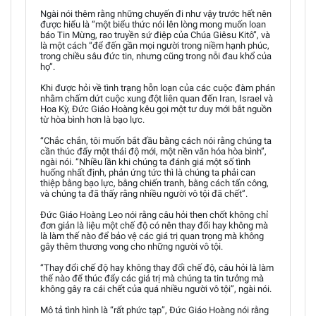
Ngài nói thêm rằng những chuyến đi như vậy trước hết nên
được hiểu là “một biểu thức nói lên lòng mong muốn loan
báo Tin Mừng, rao truyền sứ điệp của Chúa Giêsu Kitô”, và
là một cách “để đến gần mọi người trong niềm hạnh phúc,
trong chiều sâu đức tin, nhưng cũng trong nỗi đau khổ của
họ”.
Khi được hỏi về tình trạng hỗn loạn của các cuộc đàm phán
nhằm chấm dứt cuộc xung đột liên quan đến Iran, Israel và
Hoa Kỳ, Đức Giáo Hoàng kêu gọi một tư duy mới bắt nguồn
từ hòa bình hơn là bạo lực.
“Chắc chắn, tôi muốn bắt đầu bằng cách nói rằng chúng ta
cần thúc đẩy một thái độ mới, một nền văn hóa hòa bình”,
ngài nói. “Nhiều lần khi chúng ta đánh giá một số tình
huống nhất định, phản ứng tức thì là chúng ta phải can
thiệp bằng bạo lực, bằng chiến tranh, bằng cách tấn công,
và chúng ta đã thấy rằng nhiều người vô tội đã chết”.
Đức Giáo Hoàng Leo nói rằng câu hỏi then chốt không chỉ
đơn giản là liệu một chế độ có nên thay đổi hay không mà
là làm thế nào để bảo vệ các giá trị quan trọng mà không
gây thêm thương vong cho những người vô tội.
“Thay đổi chế độ hay không thay đổi chế độ, câu hỏi là làm
thế nào để thúc đẩy các giá trị mà chúng ta tin tưởng mà
không gây ra cái chết của quá nhiều người vô tội”, ngài nói.
Mô tả tình hình là “rất phức tạp”, Đức Giáo Hoàng nói rằng