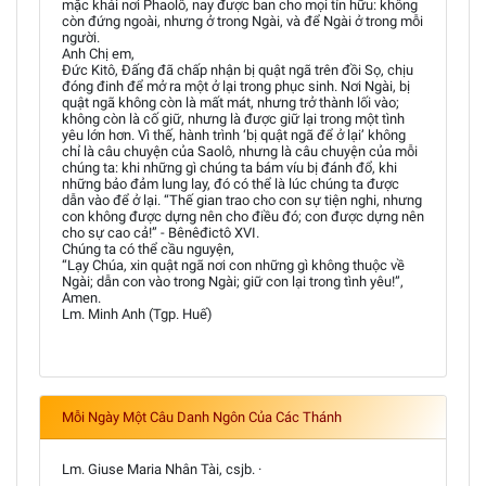
mặc khải nơi Phaolô, nay được ban cho mọi tín hữu: không
còn đứng ngoài, nhưng ở trong Ngài, và để Ngài ở trong mỗi
người.
Anh Chị em,
Đức Kitô, Đấng đã chấp nhận bị quật ngã trên đồi Sọ, chịu
đóng đinh để mở ra một ở lại trong phục sinh. Nơi Ngài, bị
quật ngã không còn là mất mát, nhưng trở thành lối vào;
không còn là cố giữ, nhưng là được giữ lại trong một tình
yêu lớn hơn. Vì thế, hành trình ‘bị quật ngã để ở lại’ không
chỉ là câu chuyện của Saolô, nhưng là câu chuyện của mỗi
chúng ta: khi những gì chúng ta bám víu bị đánh đổ, khi
những bảo đảm lung lay, đó có thể là lúc chúng ta được
dẫn vào để ở lại. “Thế gian trao cho con sự tiện nghi, nhưng
con không được dựng nên cho điều đó; con được dựng nên
cho sự cao cả!” - Bênêđictô XVI.
Chúng ta có thể cầu nguyện,
“Lạy Chúa, xin quật ngã nơi con những gì không thuộc về
Ngài; dẫn con vào trong Ngài; giữ con lại trong tình yêu!”,
Amen.
Lm. Minh Anh (Tgp. Huế)
Mỗi Ngày Một Câu Danh Ngôn Của Các Thánh
Lm. Giuse Maria Nhân Tài, csjb. ·