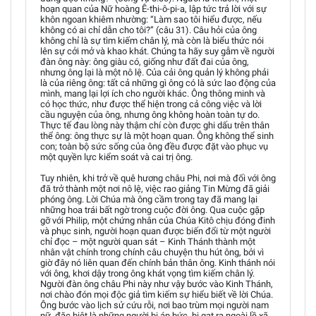
hoạn quan của Nữ hoàng Ê-thi-ô-pi-a, lập tức trả lời với sự
khôn ngoan khiêm nhường: “Làm sao tôi hiểu được, nếu
không có ai chỉ dẫn cho tôi?” (câu 31). Câu hỏi của ông
không chỉ là sự tìm kiếm chân lý, mà còn là biểu thức nói
lên sự cởi mở và khao khát. Chúng ta hãy suy gẫm về người
đàn ông này: ông giàu có, giống như đất đai của ông,
nhưng ông lại là một nô lệ. Của cải ông quản lý không phải
là của riêng ông: tất cả những gì ông có là sức lao động của
mình, mang lại lợi ích cho người khác. Ông thông minh và
có học thức, như được thể hiện trong cả công việc và lời
cầu nguyện của ông, nhưng ông không hoàn toàn tự do.
Thực tế đau lòng này thậm chí còn được ghi dấu trên thân
thể ông: ông thực sự là một hoạn quan. Ông không thể sinh
con; toàn bộ sức sống của ông đều được đặt vào phục vụ
một quyền lực kiểm soát và cai trị ông.
Tuy nhiên, khi trở về quê hương châu Phi, nơi mà đối với ông
đã trở thành một nơi nô lệ, việc rao giảng Tin Mừng đã giải
phóng ông. Lời Chúa mà ông cầm trong tay đã mang lại
những hoa trái bất ngờ trong cuộc đời ông. Qua cuộc gặp
gỡ với Philip, một chứng nhân của Chúa Kitô chịu đóng đinh
và phục sinh, người hoạn quan được biến đổi từ một người
chỉ đọc – một người quan sát – Kinh Thánh thành một
nhân vật chính trong chính câu chuyện thu hút ông, bởi vì
giờ đây nó liên quan đến chính bản thân ông. Kinh thánh nói
với ông, khơi dậy trong ông khát vọng tìm kiếm chân lý.
Người đàn ông châu Phi này như vậy bước vào Kinh Thánh,
nơi chào đón mọi độc giả tìm kiếm sự hiểu biết về lời Chúa.
Ông bước vào lịch sử cứu rỗi, nơi bao trùm mọi người nam
nữ, đặc biệt là những người bị áp bức, bị gạt ra ngoài lề xã