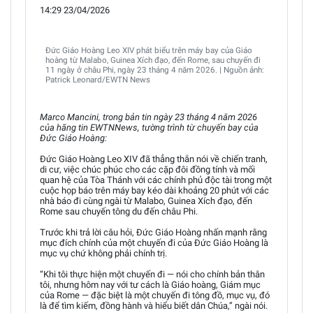
14:29 23/04/2026
Đức Giáo Hoàng Leo XIV phát biểu trên máy bay của Giáo
hoàng từ Malabo, Guinea Xích đạo, đến Rome, sau chuyến đi
11 ngày ở châu Phi, ngày 23 tháng 4 năm 2026. | Nguồn ảnh:
Patrick Leonard/EWTN News
Marco Mancini, trong bản tin ngày 23 tháng 4 năm 2026
của hãng tin EWTNNews, tường trình từ chuyến bay của
Đức Giáo Hoàng:
Đức Giáo Hoàng Leo XIV đã thẳng thắn nói về chiến tranh,
di cư, việc chúc phúc cho các cặp đôi đồng tính và mối
quan hệ của Tòa Thánh với các chính phủ độc tài trong một
cuộc họp báo trên máy bay kéo dài khoảng 20 phút với các
nhà báo đi cùng ngài từ Malabo, Guinea Xích đạo, đến
Rome sau chuyến tông du đến châu Phi.
Trước khi trả lời câu hỏi, Đức Giáo Hoàng nhấn mạnh rằng
mục đích chính của một chuyến đi của Đức Giáo Hoàng là
mục vụ chứ không phải chính trị.
“Khi tôi thực hiện một chuyến đi — nói cho chính bản thân
tôi, nhưng hôm nay với tư cách là Giáo hoàng, Giám mục
của Rome — đặc biệt là một chuyến đi tông đồ, mục vụ, đó
là để tìm kiếm, đồng hành và hiểu biết dân Chúa,” ngài nói.