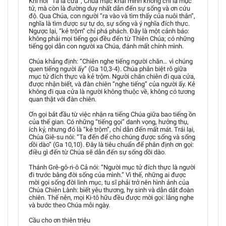
Khi nói “Ta là cửa”, Chúa mặc khải mình không chỉ là mục
tử, mà còn là đường duy nhất dẫn đến sự sống và ơn cứu
độ. Qua Chúa, con người “ra vào và tìm thấy của nuôi thân”,
nghĩa là tìm được sự tự do, sự sống và ý nghĩa đích thực.
Ngược lại, “kẻ trộm” chỉ phá phách. Đây là một cảnh báo:
không phải mọi tiếng gọi đều đến từ Thiên Chúa; có những
tiếng gọi dẫn con người xa Chúa, đánh mất chính mình.
Chúa khẳng định: “Chiên nghe tiếng người chăn… vì chúng
quen tiếng người ấy” (Ga 10,3-4). Chúa phân biệt rõ giữa
mục tử đích thực và kẻ trộm. Người chăn chiên đi qua cửa,
được nhận biết, và đàn chiên “nghe tiếng” của người ấy. Kẻ
không đi qua cửa là người không thuộc về, không có tương
quan thật với đàn chiên.
Ơn gọi bắt đầu từ việc nhận ra tiếng Chúa giữa bao tiếng ồn
của thế gian. Có những “tiếng gọi” danh vọng, hưởng thụ,
ích kỷ, nhưng đó là “kẻ trộm”, chỉ dẫn đến mất mát. Trái lại,
Chúa Giê-su nói: “Ta đến để cho chúng được sống và sống
dồi dào” (Ga 10,10). Đây là tiêu chuẩn để phân định ơn gọi:
điều gì đến từ Chúa sẽ dẫn đến sự sống dồi dào.
Thánh Grê-gô-ri-ô Cả nói: “Người mục tử đích thực là người
đi trước bằng đời sống của mình.” Vì thế, những ai được
mời gọi sống đời linh mục, tu sĩ phải trở nên hình ảnh của
Chúa Chiên Lành: biết yêu thương, hy sinh và dẫn dắt đoàn
chiên. Thế nên, mọi Ki-tô hữu đều được mời gọi: lắng nghe
và bước theo Chúa mỗi ngày.
Cầu cho ơn thiên triệu