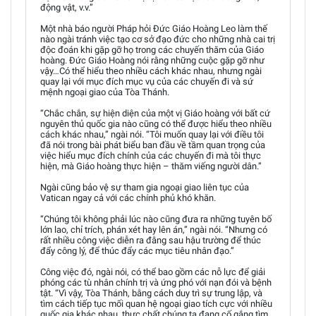
động vật, v.v.”
Một nhà báo người Pháp hỏi Đức Giáo Hoàng Leo làm thế
nào ngài tránh việc tạo cơ sở đạo đức cho những nhà cai trị
độc đoán khi gặp gỡ họ trong các chuyến thăm của Giáo
hoàng. Đức Giáo Hoàng nói rằng những cuộc gặp gỡ như
vậy…Có thể hiểu theo nhiều cách khác nhau, nhưng ngài
quay lại với mục đích mục vụ của các chuyến đi và sứ
mệnh ngoại giao của Tòa Thánh.
“Chắc chắn, sự hiện diện của một vị Giáo hoàng với bất cứ
nguyên thủ quốc gia nào cũng có thể được hiểu theo nhiều
cách khác nhau,” ngài nói. “Tôi muốn quay lại với điều tôi
đã nói trong bài phát biểu ban đầu về tầm quan trọng của
việc hiểu mục đích chính của các chuyến đi mà tôi thực
hiện, mà Giáo hoàng thực hiện – thăm viếng người dân.”
Ngài cũng bảo vệ sự tham gia ngoại giao liên tục của
Vatican ngay cả với các chính phủ khó khăn.
“Chúng tôi không phải lúc nào cũng đưa ra những tuyên bố
lớn lao, chỉ trích, phán xét hay lên án,” ngài nói. “Nhưng có
rất nhiều công việc diễn ra đằng sau hậu trường để thúc
đẩy công lý, để thúc đẩy các mục tiêu nhân đạo.”
Công việc đó, ngài nói, có thể bao gồm các nỗ lực để giải
phóng các tù nhân chính trị và ứng phó với nạn đói và bệnh
tật. “Vì vậy, Tòa Thánh, bằng cách duy trì sự trung lập, và
tìm cách tiếp tục mối quan hệ ngoại giao tích cực với nhiều
quốc gia khác nhau, thực chất chúng ta đang cố gắng tìm