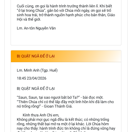
Cuối cùng, ơn gọi là hành trình trưởng thành liên lỉ. Khi biết
“ở lại trong Chúa”, gắn bó với Chúa mỗi ngày, ơn gọi sẽ trổ
sinh hoa trái, trở thành nguồn hạnh phúc cho bản thân, Giáo
Hội và thế giới.
Lm. An-tôn Nguyễn Văn
BỊ QUẬT NGÃ ĐỂ Ở LẠI
Lm. Minh Anh (Tgp. Huế)
18:45 23/04/2026
BỊ QUẬT NGÃ ĐỂ Ở LẠI
“Saun, Saun, tại sao ngươi bắt bớ Ta?” - bài đọc một.
“Thiên Chúa chỉ có thể lấp đầy một linh hồn khi đã làm cho
nó trống rỗng!” - Gioan Thánh Giá.
Kính thưa Anh Chị em,
Không phải mọi gục ngã đều là kết thúc; có những trống
rỗng, những thất bại mở ra một ở lại khác. Lời Chúa hôm
nay cho thấy: hành trình đức tin không chỉ là đứng vững hay