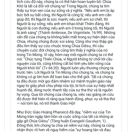
tích cứu độ này, chúng ta có thể hân hoan tuyên bố: Chúa
Kitô là tất cả đối với chúng ta! Trong Người, chúng ta tìm
thấy sự trọn vẹn của sự sống và ý nghĩa. “Nếu anh em bị áp
bức bởi sự bất công, thì Người là công lý; nếu anh em cần
giúp đỡ, thì Người là sức mạnh; nếu anh em sợ chết, thì
Người là sự sống; nếu anh em khao khát Thiên đàng, thì
Người là con đường; nếu anh em ở trong bóng tối, thì Người
là ánh sáng” (Thánh Ambrose,
De Virginitate
, 16:99). Những
vấn đề của chúng ta không biến mất trong sự hiện diện của
Chúa, nhưng chúng được soi sáng. Cũng như mọi thập giá
đều tìm thấy sự cứu chuộc trong Chúa Giêsu, thì câu
chuyện cuộc đời chúng ta cũng tìm thấy ý nghĩa của nó
trong Tin Mừng. Vì vậy, hôm nay mỗi người chúng ta có thể
nói: “Chúc tụng Thiên Chúa, vì Người không từ chối lời cầu
nguyện của tôi, cũng không cất bỏ tình yêu bền vững của
Người khỏi tôi” (
Tv
66:20). Người luôn yêu thương chúng ta
trước tiên. Lời Người là Tin Mừng cho chúng ta, và chúng ta
không có gì lớn hơn để loan báo cho thế giới. Tất cả chúng
ta đều được mời gọi đảm nhiệm sứ mệnh truyền giáo này
ngay từ giây phút chịu phép rửa tội, bí tích của sự hiệp nhất
huynh đệ, dòng nước thanh tẩy của sự tha thứ và là nguồn
hy vọng. Qua lời chứng của chúng ta, việc rao giảng ơn cứu
độ được thể hiện rõ ràng qua hành động, phục vụ và tha thứ
— nói tóm lại, nó trở thành Giáo Hội!
Như Đức Giáo Hoàng Phanxicô đã dạy, “niềm vui của Tin
Mừng tràn ngập tâm hồn và cuộc sống của tất cả những ai
gặp gỡ Chúa Giêsu” (Tông huấn
Evangelii Gaudium
, 1).
Đồng thời, khi chúng ta chia sẻ niềm vui này, chúng ta cũng
nhận thức rõ hơn về nguy hiểm của “sự hoang tàn và đau