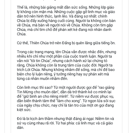
Thế là, những bài giảng mất dần sức sống. Những lớp giáo
lý không còn mặn mà. Những cuộc gặp gỡ linh mục và giáo
dân trở nên hình thức, lạnh lẽo. Và đáng sợ nhất: chính
Chúa bị đẩy xuống hàng cuối cùng. Người ta không còn bàn
về Chúa, mà bàn về người nói về Chúa. Không còn tìm gặp
Chúa, mà chỉ tìm chỗ để phán xét kẻ đang nói nhân danh
Chúa.
Cứ thế, Thiên Chúa trở nên Đấng bị quên lãng giữa tiếng ồn.
Trong các trang mạng, tên Chúa vẫn được nhắc đến, nhưng
nhiều khi chỉ như một phần của cuộc tranh luận. Người ta
vẫn nói "tôi tin Chúa", nhưng cách hành xử lại chứng tỏ
rằng, Chúa không còn là trung tâm của cuộc đời. Người ta
trích Lời Chúa. Nhưng không nhằm để sống, mà chỉ để bao
biện cho lý luận riêng, ý tưởng riêng hay sự phán xét mà
từng cá nhân muốn nhắm đến.
Còn linh mục thì sao? Từ một người được gọi để "rao giảng
Tin Mừng cho muôn dân", dần dà trở thành kẻ co mình lại
để "giữ bình an cho riêng mình". Từ niềm vui được phục vụ,
dần biến thành tâm thế "làm cho xong". Từ ngọn lửa sôi sục
của ngày chịu chức, nay chỉ là tàn tro của một ơn gọi đang
kiệt sức.
Đó là bi kịch âm thầm nhưng thật đáng ái ngại: Niềm tin và
sứ vụ cùng nhau rã rời. Từ hai phía: cả linh mục và cả giáo
dân.