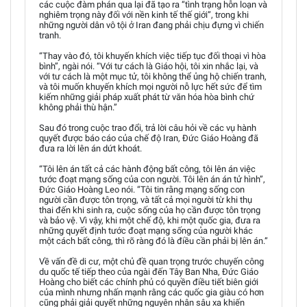
các cuộc đàm phán qua lại đã tạo ra “tình trạng hỗn loạn và
nghiêm trọng này đối với nền kinh tế thế giới”, trong khi
những người dân vô tội ở Iran đang phải chịu đựng vì chiến
tranh.
“Thay vào đó, tôi khuyến khích việc tiếp tục đối thoại vì hòa
bình”, ngài nói. “Với tư cách là Giáo hội, tôi xin nhắc lại, và
với tư cách là một mục tử, tôi không thể ủng hộ chiến tranh,
và tôi muốn khuyến khích mọi người nỗ lực hết sức để tìm
kiếm những giải pháp xuất phát từ văn hóa hòa bình chứ
không phải thù hận.”
Sau đó trong cuộc trao đổi, trả lời câu hỏi về các vụ hành
quyết được báo cáo của chế độ Iran, Đức Giáo Hoàng đã
đưa ra lời lên án dứt khoát.
“Tôi lên án tất cả các hành động bất công, tôi lên án việc
tước đoạt mạng sống của con người. Tôi lên án án tử hình”,
Đức Giáo Hoàng Leo nói. “Tôi tin rằng mạng sống con
người cần được tôn trọng, và tất cả mọi người từ khi thụ
thai đến khi sinh ra, cuộc sống của họ cần được tôn trọng
và bảo vệ. Vì vậy, khi một chế độ, khi một quốc gia, đưa ra
những quyết định tước đoạt mạng sống của người khác
một cách bất công, thì rõ ràng đó là điều cần phải bị lên án.”
Về vấn đề di cư, một chủ đề quan trọng trước chuyến công
du quốc tế tiếp theo của ngài đến Tây Ban Nha, Đức Giáo
Hoàng cho biết các chính phủ có quyền điều tiết biên giới
của mình nhưng nhấn mạnh rằng các quốc gia giàu có hơn
cũng phải giải quyết những nguyên nhân sâu xa khiến