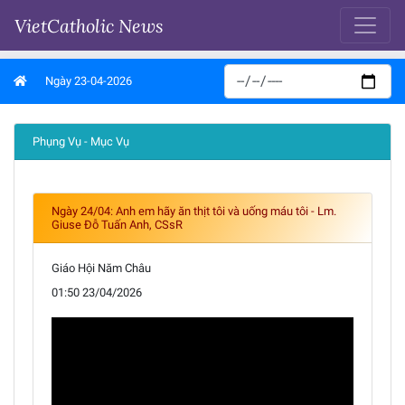
VietCatholic News
Ngày 23-04-2026
Phụng Vụ - Mục Vụ
Ngày 24/04: Anh em hãy ăn thịt tôi và uống máu tôi - Lm.
Giuse Đỗ Tuấn Anh, CSsR
Giáo Hội Năm Châu
01:50 23/04/2026