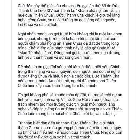
Chủ đề ngày thế giới cầu cho ơn kêu gọi lần thứ 63 do Đức
Thánh Cha Lê-ô XIV ban hành là: “Khám phá nội tâm về ân
huệ của Thiên Chúa”. Đức Thánh Cha khích lệ giới trẻ lắng
nghe tiếng Chúa, và nuôi dưỡng ơn gọi bằng cầu nguyện,
Lời Chúa và các bí tích.
Ngài nhấn mạnh: ơn gọi Ki-tô hữu không chỉ là một lựa chọn
bên ngoài, nhưng trước hết là hành trình nội tâm, nơi con
người khám phá hồng ân Thiên Chúa đã đặt để trong lòng
mình. Khởi điểm của hành trình này là gặp gỡ Chúa Ki-tô
“Mục Tử nhân lành”, Đấng mời gọi ta bước theo con đường
tình yêu, thánh thiện và sự sống viên mãn.
Để nhận ra ơn gọi, đời sống nội tâm là điều thiết yếu. Chính
trong thinh lặng và cầu nguyện, con người mới có thể nghe
được tiếng Chúa và hiểu ý nghĩa cuộc đời. Đức Thánh Cha
nêu gương thánh Au-gút-ti-nô, người đã khám phá Thiên
Chúa hiện diện sâu thẳm trong tâm hồn mình.
Ơn gọi không phải là khuôn mẫu áp đặt, nhưng là một dự án
tình yêu mang tính cá vị. Vì thế, Giáo Hội và cộng đoàn có
trách nhiệm tạo môi trường đức tin, giúp mỗi người lắng
nghe và đáp lại tiếng Chúa. Đồng thời, tương quan với Thiên
Chúa luôn mang tính hai chiều: Chúa biết ta, và ta đáp lại.
Từ nhận biết dẫn đến tín thác. Đức Thánh Cha giới thiệu
thánh Giu-se như mẫu gương phó thác, dám tin tưởng ngay
cả khi chưa hiểu hết kế hoạch của Thiên Chúa. Nhờ đó, con
người có thể vượt qua sợ hãi và thử thách.