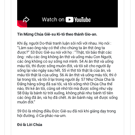
Tin Mừng Chúa Giê-su Ki-tô theo thánh Gio-an.
Khi ấy, người Do-thái tranh luận sôi nổi với nhau. Họ nói :
“Làm sao ông này có thể cho chúng ta ăn thịt ông ta
được?” 53 Đức Giê-su nói với họ : “Thật, tôi bảo thật các
ông : nếu các ông không ăn thịt và uống máu Con Người,
các ông không có sự sống nơi mình. 54 Ai ăn thịt và uống
máu tôi, thì được sống muôn đời, và tôi sẽ cho người ấy
sống lại vào ngày sau hết, 55 vì thịt tôi thật là của ăn, và
máu tôi thật là của uống. 56 Ai ăn thịt và uống máu tôi, thì ở
lại trong tôi, và tôi ở lại trong người ấy. 57 Như Chúa Cha là
Đấng hằng sống đã sai tôi, và tôi sống nhờ Chúa Cha thế
nào, thì kẻ ăn tôi, cũng sẽ nhờ tôi mà được sống như vậy.
58 Đây là bánh từ trời xuống, không phải như bánh tổ tiên
các ông đã ăn, và họ đã chết. Ai ăn bánh này, sẽ được sống
muôn đời.”
59 Đó là những điều Đức Giê-su đã nói khi giảng dạy trong
hội đường, ở Ca-phác-na-um.
Đó là Lời Chúa