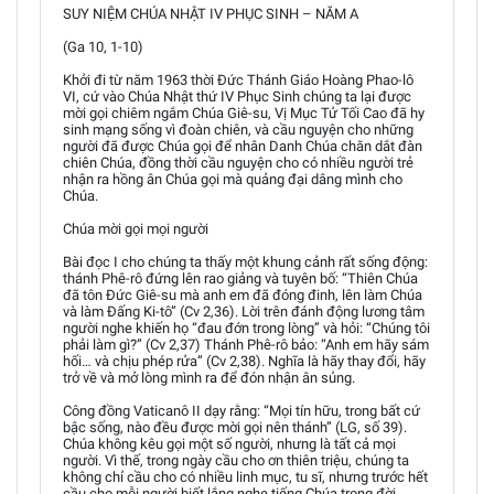
SUY NIỆM CHÚA NHẬT IV PHỤC SINH – NĂM A
(Ga 10, 1-10)
Khởi đi từ năm 1963 thời Đức Thánh Giáo Hoàng Phao-lô
VI, cứ vào Chúa Nhật thứ IV Phục Sinh chúng ta lại được
mời gọi chiêm ngắm Chúa Giê-su, Vị Mục Tử Tối Cao đã hy
sinh mạng sống vì đoàn chiên, và cầu nguyện cho những
người đã được Chúa gọi để nhân Danh Chúa chăn dắt đàn
chiên Chúa, đồng thời cầu nguyện cho có nhiều người trẻ
nhận ra hồng ân Chúa gọi mà quảng đại dâng mình cho
Chúa.
Chúa mời gọi mọi người
Bài đọc I cho chúng ta thấy một khung cảnh rất sống động:
thánh Phê-rô đứng lên rao giảng và tuyên bố: “Thiên Chúa
đã tôn Đức Giê-su mà anh em đã đóng đinh, lên làm Chúa
và làm Đấng Ki-tô” (Cv 2,36). Lời trên đánh động lương tâm
người nghe khiến họ “đau đớn trong lòng” và hỏi: “Chúng tôi
phải làm gì?” (Cv 2,37) Thánh Phê-rô bảo: “Anh em hãy sám
hối… và chịu phép rửa” (Cv 2,38). Nghĩa là hãy thay đổi, hãy
trở về và mở lòng mình ra để đón nhận ân sủng.
Công đồng Vaticanô II dạy rằng: “Mọi tín hữu, trong bất cứ
bậc sống, nào đều được mời gọi nên thánh” (LG, số 39).
Chúa không kêu gọi một số người, nhưng là tất cả mọi
người. Vì thế, trong ngày cầu cho ơn thiên triệu, chúng ta
không chỉ cầu cho có nhiều linh mục, tu sĩ, nhưng trước hết
cầu cho mỗi người biết lắng nghe tiếng Chúa trong đời