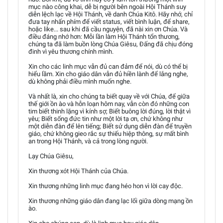
mục nào công khai, dễ bị người bên ngoài Hội Thánh suy
diễn lệch lạc về Hội Thánh, về danh Chúa Kitô. Hãy nhớ, chỉ
đưa tay nhấn phím để viết status, viết bình luận, để share,
hoặc like... sau khi đã cầu nguyện, đã nài xin ơn Chúa. Và
điều đáng nhớ hơn: Mỗi lần làm Hội Thánh tổn thương,
chúng ta đã làm buồn lòng Chúa Giêsu, Đấng đã chịu đóng
đinh vì yêu thương chính mình.
Xin cho các linh mục vẫn đủ can đảm để nói, dù có thể bị
hiểu lầm. Xin cho giáo dân vẫn đủ hiền lành để lắng nghe,
dù không phải điều mình muốn nghe.
Và nhất là, xin cho chúng ta biết quay về với Chúa, để giữa
thế giới ồn ào và hỗn loạn hôm nay, vẫn còn đó những con
tim biết thinh lặng vì kính sợ; Biết buông lời đúng, lời thật vì
yêu; Biết sống đức tin như một lời tạ ơn, chứ không như
một diễn đàn để lên tiếng; Biết sử dụng diễn đàn để truyền
giáo, chứ không gieo rắc sự thiếu hiệp thông, sự mất bình
an trong Hội Thánh, và cả trong lòng người.
Lạy Chúa Giêsu,
Xin thương xót Hội Thánh của Chúa.
Xin thương những linh mục đang héo hon vì lời cay độc.
Xin thương những giáo dân đang lạc lối giữa dòng mạng ồn
ào.