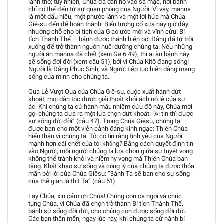
lãnh thổ; tuy nhiên, Chúa đã dẫn họ vào sa mạc, nơi bánh
chỉ có thể đến từ sự quan phòng của Người. Vì vậy, manna
là một dấu hiệu, một phước lành và một lời hứa mà Chúa
Giê-su đến để hoàn thành. Biểu tượng cổ xưa này giờ đây
nhường chỗ cho bí tích của Giao ước mới và vĩnh cửu: Bí
tích Thánh Thể — bánh được thánh hiến bởi Đấng đã từ trời
xuống để trở thành nguồn nuôi dưỡng chúng ta. Nếu những
người ăn manna đã chết (xem
Ga
6:49), thì ai ăn bánh này
sẽ sống đời đời (xem câu 51), bởi vì Chúa Kitô đang sống!
Người là Đấng Phục Sinh, và Người tiếp tục hiến dâng mạng
sống của mình cho chúng ta.
Qua Lễ Vượt Qua của Chúa Giê-su, cuộc xuất hành dứt
khoát, mọi dân tộc được giải thoát khỏi ách nô lệ của sự
ác. Khi chúng ta cử hành mầu nhiệm cứu độ này, Chúa mời
gọi chúng ta đưa ra một lựa chọn dứt khoát: “Ai tin thì được
sự sống đời đời” (câu 47). Trong Chúa Giêsu, chúng ta
được ban cho một viễn cảnh đáng kinh ngạc: Thiên Chúa
hiến thân vì chúng ta. Tôi có tin rằng tình yêu của Người
mạnh hơn cái chết của tôi không? Bằng cách quyết định tin
vào Người, mỗi người chúng ta lựa chọn giữa sự tuyệt vọng
không thể tránh khỏi và niềm hy vọng mà Thiên Chúa ban
tặng. Khát khao sự sống và công lý của chúng ta được thỏa
mãn bởi lời của Chúa Giêsu: “Bánh Ta sẽ ban cho sự sống
của thế gian là thịt Ta” (câu 51).
Lạy Chúa, xin cảm ơn Chúa! Chúng con ca ngợi và chúc
tụng Chúa, vì Chúa đã chọn trở thành Bí tích Thánh Thể,
bánh sự sống đời đời, cho chúng con được sống đời đời.
Các bạn thân mến, ngay lúc này, khi chúng ta cử hành bí