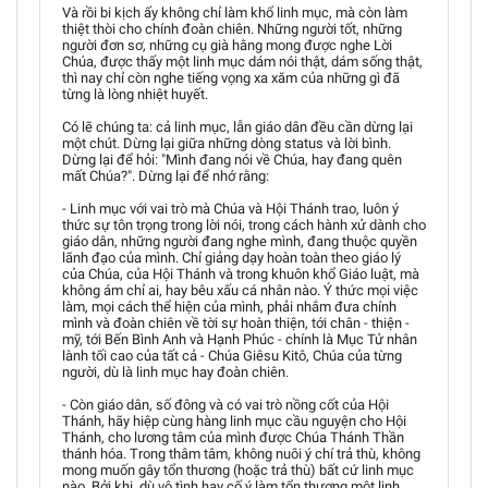
Và rồi bi kịch ấy không chỉ làm khổ linh mục, mà còn làm
thiệt thòi cho chính đoàn chiên. Những người tốt, những
người đơn sơ, những cụ già hằng mong được nghe Lời
Chúa, được thấy một linh mục dám nói thật, dám sống thật,
thì nay chỉ còn nghe tiếng vọng xa xăm của những gì đã
từng là lòng nhiệt huyết.
Có lẽ chúng ta: cả linh mục, lẫn giáo dân đều cần dừng lại
một chút. Dừng lại giữa những dòng status và lời bình.
Dừng lại để hỏi: "Mình đang nói về Chúa, hay đang quên
mất Chúa?". Dừng lại để nhớ rằng:
- Linh mục với vai trò mà Chúa và Hội Thánh trao, luôn ý
thức sự tôn trọng trong lời nói, trong cách hành xử dành cho
giáo dân, những người đang nghe mình, đang thuộc quyền
lãnh đạo của mình. Chỉ giảng dạy hoàn toàn theo giáo lý
của Chúa, của Hội Thánh và trong khuôn khổ Giáo luật, mà
không ám chỉ ai, hay bêu xấu cá nhân nào. Ý thức mọi việc
làm, mọi cách thể hiện của mình, phải nhắm đưa chính
mình và đoàn chiên về tời sự hoàn thiện, tới chân - thiện -
mỹ, tới Bến Bình Anh và Hạnh Phúc - chính là Mục Tử nhân
lành tối cao của tất cả - Chúa Giêsu Kitô, Chúa của từng
người, dù là linh mục hay đoàn chiên.
- Còn giáo dân, số đông và có vai trò nồng cốt của Hội
Thánh, hãy hiệp cùng hàng linh mục cầu nguyện cho Hội
Thánh, cho lương tâm của mình được Chúa Thánh Thần
thánh hóa. Trong thâm tâm, không nuôi ý chí trả thù, không
mong muốn gây tổn thương (hoặc trả thù) bất cứ linh mục
nào. Bởi khi, dù vô tình hay cố ý làm tổn thương một linh