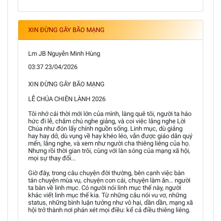
XIN ĐỪNG GÂY BÃO MẠNG
Lm JB Nguyễn Minh Hùng
03:37 23/04/2026
XIN ĐỪNG GÂY BÃO MẠNG
LỄ CHÚA CHIÊN LÀNH 2026
Tôi nhớ cái thời mới lớn của mình, làng quê tôi, người ta háo
hức đi lễ, chăm chú nghe giảng, và coi việc lắng nghe Lời
Chúa như đón lấy chính nguồn sống. Linh mục, dù giảng
hay hay dở, dù vụng về hay khéo léo, vẫn được giáo dân quý
mến, lắng nghe, và xem như người cha thiêng liêng của họ.
Nhưng rồi thời gian trôi, cùng với làn sóng của mạng xã hội,
mọi sự thay đổi...
Giờ đây, trong câu chuyện đời thường, bên cạnh việc bàn
tán chuyện mùa vụ, chuyện con cái, chuyện làm ăn… người
ta bàn về linh mục. Có người nói linh mục thế này, người
khác viết linh mục thế kia. Từ những câu nói vu vơ, những
status, những bình luận tưởng như vô hại, dần dần, mạng xã
hội trở thành nơi phán xét mọi điều: kể cả điều thiêng liêng.