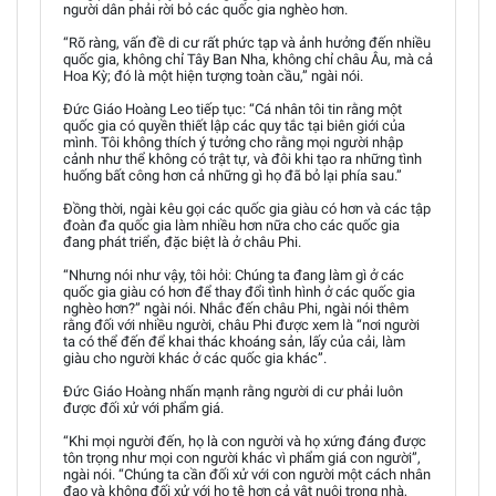
người dân phải rời bỏ các quốc gia nghèo hơn.
“Rõ ràng, vấn đề di cư rất phức tạp và ảnh hưởng đến nhiều
quốc gia, không chỉ Tây Ban Nha, không chỉ châu Âu, mà cả
Hoa Kỳ; đó là một hiện tượng toàn cầu,” ngài nói.
Đức Giáo Hoàng Leo tiếp tục: “Cá nhân tôi tin rằng một
quốc gia có quyền thiết lập các quy tắc tại biên giới của
mình. Tôi không thích ý tưởng cho rằng mọi người nhập
cảnh như thể không có trật tự, và đôi khi tạo ra những tình
huống bất công hơn cả những gì họ đã bỏ lại phía sau.”
Đồng thời, ngài kêu gọi các quốc gia giàu có hơn và các tập
đoàn đa quốc gia làm nhiều hơn nữa cho các quốc gia
đang phát triển, đặc biệt là ở châu Phi.
“Nhưng nói như vậy, tôi hỏi: Chúng ta đang làm gì ở các
quốc gia giàu có hơn để thay đổi tình hình ở các quốc gia
nghèo hơn?” ngài nói. Nhắc đến châu Phi, ngài nói thêm
rằng đối với nhiều người, châu Phi được xem là “nơi người
ta có thể đến để khai thác khoáng sản, lấy của cải, làm
giàu cho người khác ở các quốc gia khác”.
Đức Giáo Hoàng nhấn mạnh rằng người di cư phải luôn
được đối xử với phẩm giá.
“Khi mọi người đến, họ là con người và họ xứng đáng được
tôn trọng như mọi con người khác vì phẩm giá con người”,
ngài nói. “Chúng ta cần đối xử với con người một cách nhân
đạo và không đối xử với họ tệ hơn cả vật nuôi trong nhà,