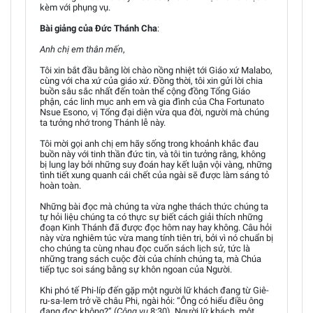
kèm với phụng vụ.
Bài giảng của Đức Thánh Cha
:
Anh chị em thân mến
,
Tôi xin bắt đầu bằng lời chào nồng nhiệt tới Giáo xứ Malabo,
cùng với cha xứ của giáo xứ. Đồng thời, tôi xin gửi lời chia
buồn sâu sắc nhất đến toàn thể cộng đồng Tổng Giáo
phận, các linh mục anh em và gia đình của Cha Fortunato
Nsue Esono, vị Tổng đại diện vừa qua đời, người mà chúng
ta tưởng nhớ trong Thánh lễ này.
Tôi mời gọi anh chị em hãy sống trong khoảnh khắc đau
buồn này với tinh thần đức tin, và tôi tin tưởng rằng, không
bị lung lay bởi những suy đoán hay kết luận vội vàng, những
tình tiết xung quanh cái chết của ngài sẽ được làm sáng tỏ
hoàn toàn.
Những bài đọc mà chúng ta vừa nghe thách thức chúng ta
tự hỏi liệu chúng ta có thực sự biết cách giải thích những
đoạn Kinh Thánh đã được đọc hôm nay hay không. Câu hỏi
này vừa nghiêm túc vừa mang tính tiên tri, bởi vì nó chuẩn bị
cho chúng ta cùng nhau đọc cuốn sách lịch sử, tức là
những trang sách cuộc đời của chính chúng ta, mà Chúa
tiếp tục soi sáng bằng sự khôn ngoan của Người.
Khi phó tế Phi-líp đến gặp một người lữ khách đang từ Giê-
ru-sa-lem trở về châu Phi, ngài hỏi: “Ông có hiểu điều ông
đang đọc không?” (
Công vụ
8:30). Người lữ khách, một