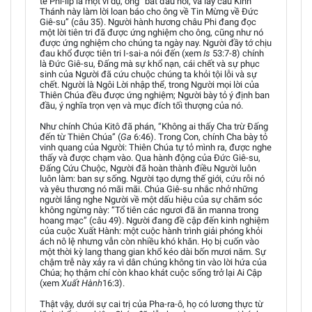
tế Phi-líp là một ví dụ, ông “bắt đầu nói, và lấy câu Kinh
Thánh này làm lời loan báo cho ông về Tin Mừng về Đức
Giê-su” (câu 35). Người hành hương châu Phi đang đọc
một lời tiên tri đã được ứng nghiệm cho ông, cũng như nó
được ứng nghiệm cho chúng ta ngày nay. Người đầy tớ chịu
đau khổ được tiên tri I-sai-a nói đến (xem
Is
53:7-8) chính
là Đức Giê-su, Đấng mà sự khổ nạn, cái chết và sự phục
sinh của Người đã cứu chuộc chúng ta khỏi tội lỗi và sự
chết. Người là Ngôi Lời nhập thể, trong Người mọi lời của
Thiên Chúa đều được ứng nghiệm; Người bày tỏ ý định ban
đầu, ý nghĩa trọn vẹn và mục đích tối thượng của nó.
Như chính Chúa Kitô đã phán, “Không ai thấy Cha trừ Đấng
đến từ Thiên Chúa” (
Ga
6:46). Trong Con, chính Cha bày tỏ
vinh quang của Người: Thiên Chúa tự tỏ mình ra, được nghe
thấy và được chạm vào. Qua hành động của Đức Giê-su,
Đấng Cứu Chuộc, Người đã hoàn thành điều Người luôn
luôn làm: ban sự sống. Người tạo dựng thế giới, cứu rỗi nó
và yêu thương nó mãi mãi. Chúa Giê-su nhắc nhở những
người lắng nghe Người về một dấu hiệu của sự chăm sóc
không ngừng này: “Tổ tiên các ngươi đã ăn manna trong
hoang mạc” (câu 49). Người đang đề cập đến kinh nghiệm
của cuộc Xuất Hành: một cuộc hành trình giải phóng khỏi
ách nô lệ nhưng vẫn còn nhiều khó khăn. Họ bị cuốn vào
một thời kỳ lang thang gian khổ kéo dài bốn mươi năm. Sự
chậm trễ này xảy ra vì dân chúng không tin vào lời hứa của
Chúa; họ thậm chí còn khao khát cuộc sống trở lại Ai Cập
(xem
Xuất Hành
16:3).
Thật vậy, dưới sự cai trị của Pha-ra-ô, họ có lương thực từ