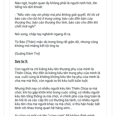
Nào ngờ, huyện quan ấy không phải là người nịnh hót, lớn
tiếng nói dứt khoát:
- “Nếu việc này xin phép mà phủ không giải quyết, thì tôi sẽ
báo cáo cho bộ hộ ở trung ương, báo cáo đến bàn của
thượng thư, báo cáo thượng thư tỉnh, báo cáo cho đến khi
chết mới nghỉ”.
Nói xong, chắp tay nghênh ngang đi ra.
Từ Báo (Thân) mặc dù trong lòng rất giận dữ, nhưng cũng
không mở miệng kết tội ông ta.
(Quảng Đàm Trợ)
Suy tư 9:
Con người ta chỉ kiêng kêu tên thượng phụ của mình là
Thiên Chúa, thứ đến là kiêng kêu tên trung phụ của mình là
vua, cuối cùng là khiêng không kêu tên hạ phụ của mình là
cha mẹ mà thôi, còn ngoài ra thì kêu tuốt tuồn tuột.
Nhưng thời nay có nhiều người kêu tên Thiên Chúa ra mà
chửi, khi họ gặp khốn khó trong cuộc sống; có nhiều người
kêu tên tổng thống ra mà chửi, vì chính phủ của ông toàn là
ăn hối lộ và các cấp thì coi thường bá tánh; có nhiều người
kêu tên cha mẹ người khác ra mà chửi, vì thù hận hoặc bất
bình với nhau trong quan hệ hàng xóm...
Ai cũng có một cái tên “cúng cơm” để khẳng định mình