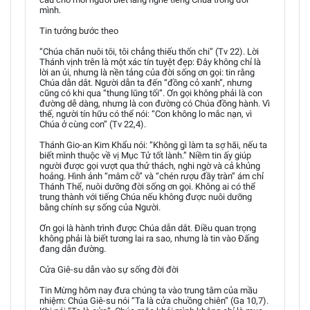
mình.
Tin tưởng bước theo
“Chúa chăn nuôi tôi, tôi chẳng thiếu thốn chi” (Tv 22). Lời
Thánh vịnh trên là một xác tín tuyệt đẹp: Đây không chỉ là
lời an ủi, nhưng là nền tảng của đời sống ơn gọi: tin rằng
Chúa dẫn dắt. Người dẫn ta đến “đồng cỏ xanh”, nhưng
cũng có khi qua “thung lũng tối”. Ơn gọi không phải là con
đường dễ dàng, nhưng là con đường có Chúa đồng hành. Vì
thế, người tín hữu có thể nói: “Con không lo mắc nạn, vì
Chúa ở cùng con” (Tv 22,4).
Thánh Gio-an Kim Khẩu nói: “Không gì làm ta sợ hãi, nếu ta
biết mình thuộc về vị Mục Tử tốt lành.” Niềm tin ấy giúp
người được gọi vượt qua thử thách, nghi ngờ và cả khủng
hoảng. Hình ảnh “mâm cỗ” và “chén rượu đầy tràn” ám chỉ
Thánh Thể, nuôi dưỡng đời sống ơn gọi. Không ai có thể
trung thành với tiếng Chúa nếu không được nuôi dưỡng
bằng chính sự sống của Người.
Ơn gọi là hành trình được Chúa dẫn dắt. Điều quan trọng
không phải là biết tương lai ra sao, nhưng là tin vào Đấng
đang dẫn đường.
Cửa Giê-su dẫn vào sự sống đời đời
Tin Mừng hôm nay đưa chúng ta vào trung tâm của mầu
nhiệm: Chúa Giê-su nói “Ta là cửa chuồng chiên” (Ga 10,7).