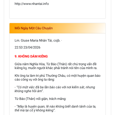
http://www.nhantai.info
Mỗi Ngày Một Câu Chuyện
Lm. Giuse Maria Nhân Tài, csjb. ·
22:53 23/04/2026
9. KHÔNG DÁM KIÊNG
Giữa năm Nghĩa Hòa, Từ Báo (Thân) rất chú trọng vấn đề
kiêng kỵ, muốn người khác phải tránh nói tên của mình ra.
Khi ông ta làm tri phủ Thường Châu, có một huyện quan báo
cáo công vụ với ông ta rằng:
- “Có một việc đã ba lần báo cáo với nơi kiểm sát, nhưng
không nghe hồi âm”.
Từ Báo (Thân) nổi giận, trách mắng:
- “Mày là huyện quan, lẽ nào không biết danh tánh của ta,
thế mà lại cố ý không kiêng”.