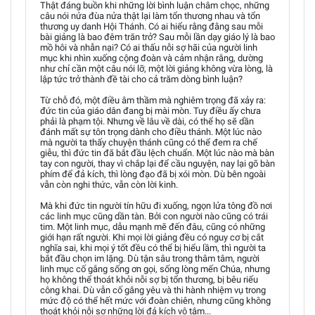
Thật đáng buồn khi những lời bình luận châm chọc, những
câu nói nửa đùa nửa thật lại làm tổn thương nhau và tổn
thương uy danh Hội Thánh. Có ai hiểu rằng đằng sau mỗi
bài giảng là bao đêm trăn trở? Sau mỗi lần dạy giáo lý là bao
mồ hôi và nhẫn nại? Có ai thấu nỗi sợ hãi của người linh
mục khi nhìn xuống cộng đoàn và cảm nhận rằng, dường
như chỉ cần một câu nói lỡ, một lời giảng không vừa lòng, là
lập tức trở thành đề tài cho cả trăm dòng bình luận?
Từ chỗ đó, một điều âm thầm mà nghiêm trọng đã xảy ra:
đức tin của giáo dân đang bị mài mòn. Tuy điều ấy chưa
phải là phạm tội. Nhưng về lâu về dài, có thể họ sẽ dần
đánh mất sự tôn trọng dành cho điều thánh. Một lúc nào
mà người ta thấy chuyện thánh cũng có thể đem ra chế
giễu, thì đức tin đã bắt đầu lệch chuẩn. Một lúc nào mà bàn
tay con người, thay vì chắp lại để cầu nguyện, nay lại gõ bàn
phím để đả kích, thì lòng đạo đã bị xói mòn. Dù bên ngoài
vẫn còn nghi thức, vẫn còn lời kinh.
Mà khi đức tin người tín hữu đi xuống, ngọn lửa tông đồ nơi
các linh mục cũng dần tàn. Bởi con người nào cũng có trái
tim. Một linh mục, dẫu mạnh mẽ đến đâu, cũng có những
giới hạn rất người. Khi mọi lời giảng đều có nguy cơ bị cắt
nghĩa sai, khi mọi ý tốt đều có thể bị hiểu lầm, thì người ta
bắt đầu chọn im lặng. Dù tận sâu trong thâm tâm, người
linh mục cố gắng sống ơn gọi, sống lòng mến Chúa, nhưng
họ không thể thoát khỏi nỗi sợ bị tổn thương, bị bêu riếu
công khai. Dù vẫn cố gắng yêu và thi hành nhiệm vụ trong
mức độ có thể hết mức với đoàn chiên, nhưng cũng không
thoát khỏi nỗi sợ những lời đả kích vô tâm...