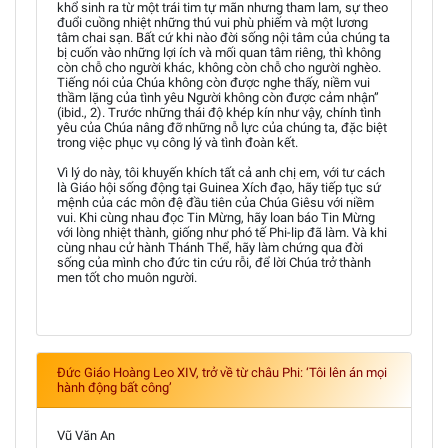
khổ sinh ra từ một trái tim tự mãn nhưng tham lam, sự theo
đuổi cuồng nhiệt những thú vui phù phiếm và một lương
tâm chai sạn. Bất cứ khi nào đời sống nội tâm của chúng ta
bị cuốn vào những lợi ích và mối quan tâm riêng, thì không
còn chỗ cho người khác, không còn chỗ cho người nghèo.
Tiếng nói của Chúa không còn được nghe thấy, niềm vui
thầm lặng của tình yêu Người không còn được cảm nhận”
(ibid., 2). Trước những thái độ khép kín như vậy, chính tình
yêu của Chúa nâng đỡ những nỗ lực của chúng ta, đặc biệt
trong việc phục vụ công lý và tình đoàn kết.
Vì lý do này, tôi khuyến khích tất cả anh chị em, với tư cách
là Giáo hội sống động tại Guinea Xích đạo, hãy tiếp tục sứ
mệnh của các môn đệ đầu tiên của Chúa Giêsu với niềm
vui. Khi cùng nhau đọc Tin Mừng, hãy loan báo Tin Mừng
với lòng nhiệt thành, giống như phó tế Phi-lip đã làm. Và khi
cùng nhau cử hành Thánh Thể, hãy làm chứng qua đời
sống của mình cho đức tin cứu rỗi, để lời Chúa trở thành
men tốt cho muôn người.
Đức Giáo Hoàng Leo XIV, trở về từ châu Phi: ‘Tôi lên án mọi
hành động bất công’
Vũ Văn An