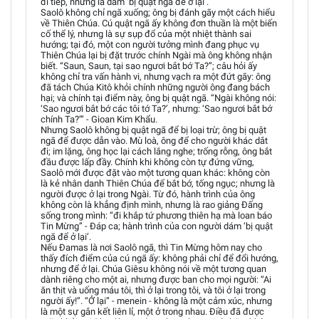
đi tiếp, nhưng là dám ‘bị quật ngã để ở lại’.
Saolô không chỉ ngã xuống; ông bị đánh gãy một cách hiểu
về Thiên Chúa. Cú quật ngã ấy không đơn thuần là một biến
cố thể lý, nhưng là sự sụp đổ của một nhiệt thành sai
hướng; tại đó, một con người tưởng mình đang phục vụ
Thiên Chúa lại bị đặt trước chính Ngài mà ông không nhận
biết. “Saun, Saun, tại sao ngươi bắt bớ Ta?”; câu hỏi ấy
không chỉ tra vấn hành vi, nhưng vạch ra một đứt gãy: ông
đã tách Chúa Kitô khỏi chính những người ông đang bách
hại; và chính tại điểm này, ông bị quật ngã. “Ngài không nói:
‘Sao ngươi bắt bớ các tôi tớ Ta?’, nhưng: ‘Sao ngươi bắt bớ
chính Ta?’” - Gioan Kim Khẩu.
Nhưng Saolô không bị quật ngã để bị loại trừ; ông bị quật
ngã để được dẫn vào. Mù loà, ông để cho người khác dắt
đi; im lặng, ông học lại cách lắng nghe; trống rỗng, ông bắt
đầu được lấp đầy. Chính khi không còn tự đứng vững,
Saolô mới được đặt vào một tương quan khác: không còn
là kẻ nhân danh Thiên Chúa để bắt bớ, tống ngục; nhưng là
người được ở lại trong Ngài. Từ đó, hành trình của ông
không còn là khẳng định mình, nhưng là rao giảng Đấng
sống trong mình: “đi khắp tứ phương thiên hạ mà loan báo
Tin Mừng” - Đáp ca; hành trình của con người dám ‘bị quật
ngã để ở lại’.
Nếu Đamas là nơi Saolô ngã, thì Tin Mừng hôm nay cho
thấy đích điểm của cú ngã ấy: không phải chỉ để đổi hướng,
nhưng để ở lại. Chúa Giêsu không nói về một tương quan
dành riêng cho một ai, nhưng được ban cho mọi người: “Ai
ăn thịt và uống máu tôi, thì ở lại trong tôi, và tôi ở lại trong
người ấy!”. “Ở lại” - menein - không là một cảm xúc, nhưng
là một sự gắn kết liên lỉ, một ở trong nhau. Điều đã được