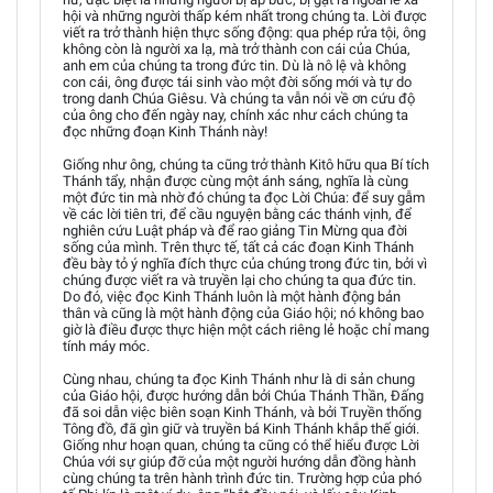
hội và những người thấp kém nhất trong chúng ta. Lời được
viết ra trở thành hiện thực sống động: qua phép rửa tội, ông
không còn là người xa lạ, mà trở thành con cái của Chúa,
anh em của chúng ta trong đức tin. Dù là nô lệ và không
con cái, ông được tái sinh vào một đời sống mới và tự do
trong danh Chúa Giêsu. Và chúng ta vẫn nói về ơn cứu độ
của ông cho đến ngày nay, chính xác như cách chúng ta
đọc những đoạn Kinh Thánh này!
Giống như ông, chúng ta cũng trở thành Kitô hữu qua Bí tích
Thánh tẩy, nhận được cùng một ánh sáng, nghĩa là cùng
một đức tin mà nhờ đó chúng ta đọc Lời Chúa: để suy gẫm
về các lời tiên tri, để cầu nguyện bằng các thánh vịnh, để
nghiên cứu Luật pháp và để rao giảng Tin Mừng qua đời
sống của mình. Trên thực tế, tất cả các đoạn Kinh Thánh
đều bày tỏ ý nghĩa đích thực của chúng trong đức tin, bởi vì
chúng được viết ra và truyền lại cho chúng ta qua đức tin.
Do đó, việc đọc Kinh Thánh luôn là một hành động bản
thân và cũng là một hành động của Giáo hội; nó không bao
giờ là điều được thực hiện một cách riêng lẻ hoặc chỉ mang
tính máy móc.
Cùng nhau, chúng ta đọc Kinh Thánh như là di sản chung
của Giáo hội, được hướng dẫn bởi Chúa Thánh Thần, Đấng
đã soi dẫn việc biên soạn Kinh Thánh, và bởi Truyền thống
Tông đồ, đã gìn giữ và truyền bá Kinh Thánh khắp thế giới.
Giống như hoạn quan, chúng ta cũng có thể hiểu được Lời
Chúa với sự giúp đỡ của một người hướng dẫn đồng hành
cùng chúng ta trên hành trình đức tin. Trường hợp của phó