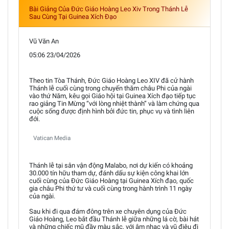
Bài Giảng Của Đức Giáo Hoàng Leo Xiv Trong Thánh Lễ
Sau Cùng Tại Guinea Xích Đạo
Vũ Văn An
05:06 23/04/2026
Theo tin Tòa Thánh, Đức Giáo Hoàng Leo XIV đã cử hành
Thánh lễ cuối cùng trong chuyến thăm châu Phi của ngài
vào thứ Năm, kêu gọi Giáo hội tại Guinea Xích đạo tiếp tục
rao giảng Tin Mừng “với lòng nhiệt thành” và làm chứng qua
cuộc sống được định hình bởi đức tin, phục vụ và tình liên
đới.
Vatican Media
Thánh lễ tại sân vận động Malabo, nơi dự kiến có khoảng
30.000 tín hữu tham dự, đánh dấu sự kiện công khai lớn
cuối cùng của Đức Giáo Hoàng tại Guinea Xích đạo, quốc
gia châu Phi thứ tư và cuối cùng trong hành trình 11 ngày
của ngài.
Sau khi đi qua đám đông trên xe chuyên dụng của Đức
Giáo Hoàng, Leo bắt đầu Thánh lễ giữa những lá cờ, bài hát
và những chiếc mũ đầy màu sắc, với âm nhạc và vũ điệu đi