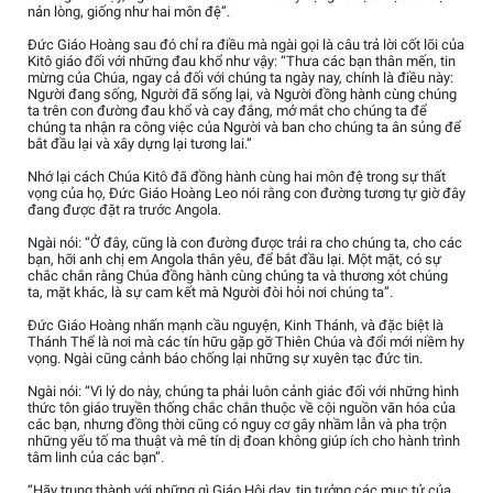
nản lòng, giống như hai môn đệ”.
Đức Giáo Hoàng sau đó chỉ ra điều mà ngài gọi là câu trả lời cốt lõi của
Kitô giáo đối với những đau khổ như vậy: “Thưa các bạn thân mến, tin
mừng của Chúa, ngay cả đối với chúng ta ngày nay, chính là điều này:
Người đang sống, Người đã sống lại, và Người đồng hành cùng chúng
ta trên con đường đau khổ và cay đắng, mở mắt cho chúng ta để
chúng ta nhận ra công việc của Người và ban cho chúng ta ân sủng để
bắt đầu lại và xây dựng lại tương lai.”
Nhớ lại cách Chúa Kitô đã đồng hành cùng hai môn đệ trong sự thất
vọng của họ, Đức Giáo Hoàng Leo nói rằng con đường tương tự giờ đây
đang được đặt ra trước Angola.
Ngài nói: “Ở đây, cũng là con đường được trải ra cho chúng ta, cho các
bạn, hỡi anh chị em Angola thân yêu, để bắt đầu lại. Một mặt, có sự
chắc chắn rằng Chúa đồng hành cùng chúng ta và thương xót chúng
ta, mặt khác, là sự cam kết mà Người đòi hỏi nơi chúng ta”.
Đức Giáo Hoàng nhấn mạnh cầu nguyện, Kinh Thánh, và đặc biệt là
Thánh Thể là nơi mà các tín hữu gặp gỡ Thiên Chúa và đổi mới niềm hy
vọng. Ngài cũng cảnh báo chống lại những sự xuyên tạc đức tin.
Ngài nói: “Vì lý do này, chúng ta phải luôn cảnh giác đối với những hình
thức tôn giáo truyền thống chắc chắn thuộc về cội nguồn văn hóa của
các bạn, nhưng đồng thời cũng có nguy cơ gây nhầm lẫn và pha trộn
những yếu tố ma thuật và mê tín dị đoan không giúp ích cho hành trình
tâm linh của các bạn”.
“Hãy trung thành với những gì Giáo Hội dạy, tin tưởng các mục tử của