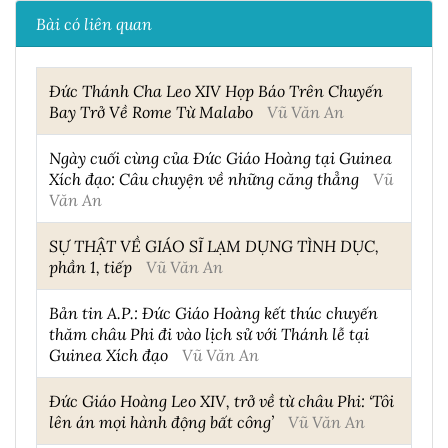
Bài có liên quan
Đức Thánh Cha Leo XIV Họp Báo Trên Chuyến
Bay Trở Về Rome Từ Malabo
Vũ Văn An
Ngày cuối cùng của Đức Giáo Hoàng tại Guinea
Xích đạo: Câu chuyện về những căng thẳng
Vũ
Văn An
SỰ THẬT VỀ GIÁO SĨ LẠM DỤNG TÌNH DỤC,
phần 1, tiếp
Vũ Văn An
Bản tin A.P.: Đức Giáo Hoàng kết thúc chuyến
thăm châu Phi đi vào lịch sử với Thánh lễ tại
Guinea Xích đạo
Vũ Văn An
Đức Giáo Hoàng Leo XIV, trở về từ châu Phi: ‘Tôi
lên án mọi hành động bất công’
Vũ Văn An