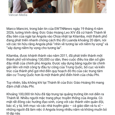
Vatican Media
Marco Mancini, trong bản tin của EWTNNews ngày 19 tháng 4 năm
2026, tường trình rằng: Đức Giáo Hoàng Leo XIV đã cử hành Thánh lễ
đầu tiên của ngài tại Angola vào Chúa nhật tại Kilamba, một thành phố
đang phát triển nhanh chóng cách thủ đô Luanda khoảng 20 dặm, nói
với các tín hữu rằng Angola phải “nhìn về tương lai với niềm hy vọng” và
“xây dựng niềm hy vọng cho tương lai”.
Kilamba, được khánh thành vào năm 2011, đã phát triển thành một
thành phố với khoảng 130,000 cư dân, theo cuộc điều tra dân số gần
đây nhất của chính phủ Angola. Được xây dựng bằng nguồn tài chính
gắn liền với một công ty đầu tư công của Trung Quốc, bố cục và kiến
trúc của thành phố gợi nhớ đến quy hoạch đô thị của các trung tâm
dân cư Trung Quốc hơn là một thành phố điển hình của châu Phi.
Tuy nhiên, bầu không khí tại Thánh lễ của Đức Giáo Hoàng thì mang
đậm chất châu Phi.
Khoảng 100,000 tín hữu đã tập trung tại quảng trường lớn nơi diễn ra
Thánh lễ. Nhiều người mặc trang phục truyền thống của Angola. Có
mặt rất đông các hướng đạo sinh, cùng với các thành viên quân đội,
bác sĩ, y tá, linh mục và các nhà truyền giáo – cả giáo dân và tu sĩ –
những người đã làm việc ở Angola trong nhiều năm và không muốn bỏ
lỡ dịp này.