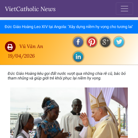
VietCatholic News
Đức Giáo Hoàng Leo XIV tại Angola: ‘Xây dựng niềm hy vọng cho tương lai’
Vũ Văn An
19/04/2026
Đức Giáo Hoàng kêu gọi đất nước vượt qua những chia rẽ cũ, bác bỏ
tham nhũng và giúp giới trẻ khôi phục lại niềm hy vọng.