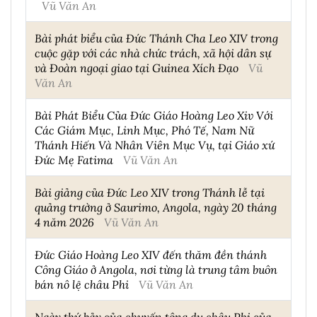
Vũ Văn An
Bài phát biểu của Đức Thánh Cha Leo XIV trong
cuộc gặp với các nhà chức trách, xã hội dân sự
và Đoàn ngoại giao tại Guinea Xích Đạo
Vũ
Văn An
Bài Phát Biểu Của Đức Giáo Hoàng Leo Xiv Với
Các Giám Mục, Linh Mục, Phó Tế, Nam Nữ
Thánh Hiến Và Nhân Viên Mục Vụ, tại Giáo xứ
Đức Mẹ Fatima
Vũ Văn An
Bài giảng của Đức Leo XIV trong Thánh lễ tại
quảng trường ở Saurimo, Angola, ngày 20 tháng
4 năm 2026
Vũ Văn An
Đức Giáo Hoàng Leo XIV đến thăm đền thánh
Công Giáo ở Angola, nơi từng là trung tâm buôn
bán nô lệ châu Phi
Vũ Văn An
Ngày thứ bảy của chuyến tông du châu Phi của