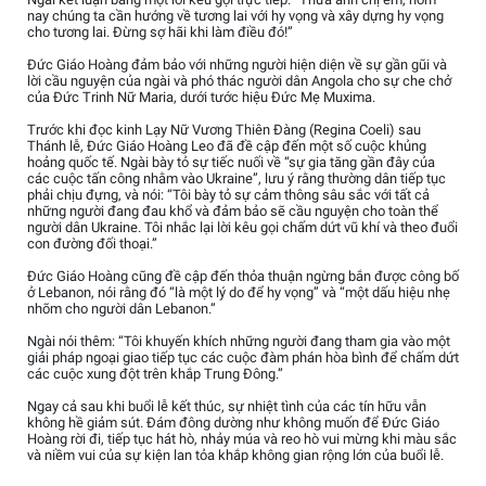
nay chúng ta cần hướng về tương lai với hy vọng và xây dựng hy vọng
cho tương lai. Đừng sợ hãi khi làm điều đó!”
Đức Giáo Hoàng đảm bảo với những người hiện diện về sự gần gũi và
lời cầu nguyện của ngài và phó thác người dân Angola cho sự che chở
của Đức Trinh Nữ Maria, dưới tước hiệu Đức Mẹ Muxima.
Trước khi đọc kinh Lạy Nữ Vương Thiên Đàng (Regina Coeli) sau
Thánh lễ, Đức Giáo Hoàng Leo đã đề cập đến một số cuộc khủng
hoảng quốc tế. Ngài bày tỏ sự tiếc nuối về “sự gia tăng gần đây của
các cuộc tấn công nhằm vào Ukraine”, lưu ý rằng thường dân tiếp tục
phải chịu đựng, và nói: “Tôi bày tỏ sự cảm thông sâu sắc với tất cả
những người đang đau khổ và đảm bảo sẽ cầu nguyện cho toàn thể
người dân Ukraine. Tôi nhắc lại lời kêu gọi chấm dứt vũ khí và theo đuổi
con đường đối thoại.”
Đức Giáo Hoàng cũng đề cập đến thỏa thuận ngừng bắn được công bố
ở Lebanon, nói rằng đó “là một lý do để hy vọng” và “một dấu hiệu nhẹ
nhõm cho người dân Lebanon.”
Ngài nói thêm: “Tôi khuyến khích những người đang tham gia vào một
giải pháp ngoại giao tiếp tục các cuộc đàm phán hòa bình để chấm dứt
các cuộc xung đột trên khắp Trung Đông.”
Ngay cả sau khi buổi lễ kết thúc, sự nhiệt tình của các tín hữu vẫn
không hề giảm sút. Đám đông dường như không muốn để Đức Giáo
Hoàng rời đi, tiếp tục hát hò, nhảy múa và reo hò vui mừng khi màu sắc
và niềm vui của sự kiện lan tỏa khắp không gian rộng lớn của buổi lễ.