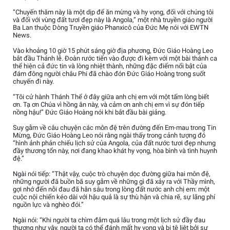
“Chuyến thăm này là một dịp để ăn mừng và hy vọng, đối với chúng tôi
và đối với vùng đất tươi đẹp này là Angola,” một nhà truyền giáo người
Ba Lan thuộc Dòng Truyền giáo Phanxicô của Đức Mẹ nói với EWTN
News.
Vào khoảng 10 giờ 15 phút sáng giờ địa phương, Đức Giáo Hoàng Leo
bắt đầu Thánh lễ. Đoàn rước tiến vào được đi kèm với một bài thánh ca
thể hiện cả đức tin và lòng nhiệt thành, những đặc điểm nổi bật của
đám đông người châu Phi đã chào đón Đức Giáo Hoàng trong suốt
chuyến đi này.
“Tôi cử hành Thánh Thể ở đây giữa anh chị em với một tấm lòng biết
ơn. Tạ ơn Chúa vì hồng ân này, và cảm ơn anh chị em vì sự đón tiếp
nồng hậu!” Đức Giáo Hoàng nói khi bắt đầu bài giảng.
Suy gẫm về câu chuyện các môn đệ trên đường đến Em-mau trong Tin
Mừng, Đức Giáo Hoàng Leo nói rằng ngài thấy trong cảnh tượng đó
“hình ảnh phản chiếu lịch sử của Angola, của đất nước tươi đẹp nhưng
đầy thương tổn này, nơi đang khao khát hy vọng, hòa bình và tình huynh
đệ.”
Ngài nói tiếp: “Thật vậy, cuộc trò chuyện dọc đường giữa hai môn đệ,
những người đã buồn bã suy gẫm về những gì đã xảy ra với Thầy mình,
gợi nhớ đến nỗi đau đã hằn sâu trong lòng đất nước anh chị em: một
cuộc nội chiến kéo dài với hậu quả là sự thù hận và chia rẽ, sự lãng phí
nguồn lực và nghèo đói.”
Ngài nói: “Khi người ta chìm đắm quá lâu trong một lịch sử đầy đau
thương như vậy, người ta có thể đánh mất hy vọng và bị tê liệt bởi sự