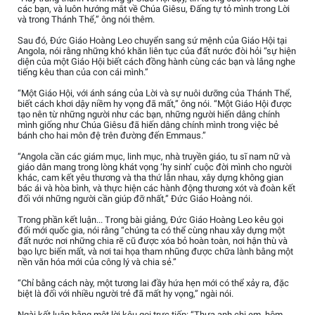
các bạn, và luôn hướng mắt về Chúa Giêsu, Đấng tự tỏ mình trong Lời
và trong Thánh Thể,” ông nói thêm.
Sau đó, Đức Giáo Hoàng Leo chuyển sang sứ mệnh của Giáo Hội tại
Angola, nói rằng những khó khăn liên tục của đất nước đòi hỏi “sự hiện
diện của một Giáo Hội biết cách đồng hành cùng các bạn và lắng nghe
tiếng kêu than của con cái mình.”
“Một Giáo Hội, với ánh sáng của Lời và sự nuôi dưỡng của Thánh Thể,
biết cách khơi dậy niềm hy vọng đã mất,” ông nói. “Một Giáo Hội được
tạo nên từ những người như các bạn, những người hiến dâng chính
mình giống như Chúa Giêsu đã hiến dâng chính mình trong việc bẻ
bánh cho hai môn đệ trên đường đến Emmaus.”
“Angola cần các giám mục, linh mục, nhà truyền giáo, tu sĩ nam nữ và
giáo dân mang trong lòng khát vọng ‘hy sinh’ cuộc đời mình cho người
khác, cam kết yêu thương và tha thứ lẫn nhau, xây dựng không gian
bác ái và hòa bình, và thực hiện các hành động thương xót và đoàn kết
đối với những người cần giúp đỡ nhất,” Đức Giáo Hoàng nói.
Trong phần kết luận... Trong bài giảng, Đức Giáo Hoàng Leo kêu gọi
đổi mới quốc gia, nói rằng “chúng ta có thể cùng nhau xây dựng một
đất nước nơi những chia rẽ cũ được xóa bỏ hoàn toàn, nơi hận thù và
bạo lực biến mất, và nơi tai họa tham nhũng được chữa lành bằng một
nền văn hóa mới của công lý và chia sẻ.”
“Chỉ bằng cách này, một tương lai đầy hứa hẹn mới có thể xảy ra, đặc
biệt là đối với nhiều người trẻ đã mất hy vọng,” ngài nói.
Ngài kết luận bằng một lời kêu gọi trực tiếp: “Thưa anh chị em, hôm