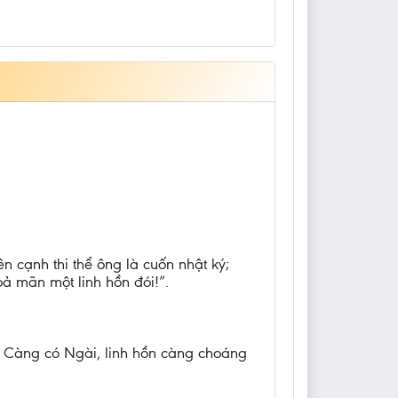
n cạnh thi thể ông là cuốn nhật ký;
oả mãn một linh hồn đói!”.
i. Càng có Ngài, linh hồn càng choáng