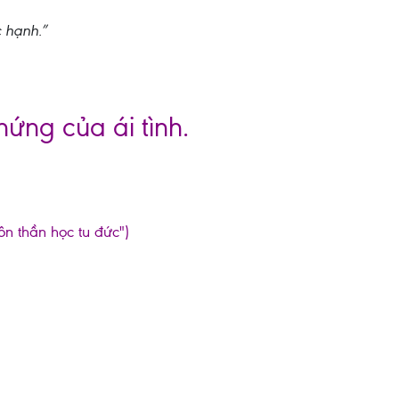
 hạnh.”
hứng của ái tình.
ôn thần học tu đức")