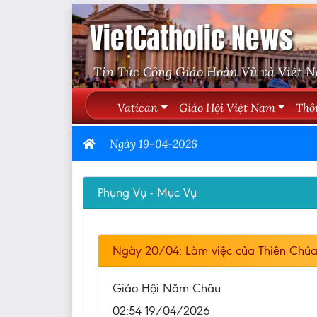
VietCatholic News
Tin Tức Công Giáo Hoàn Vũ và Việt 
Vatican
Giáo Hội Việt Nam
Thô
Ngày 19-04-2026
Phụng Vụ - Mục Vụ
Ngày 20/04: Làm việc của Thiên Chúa 
Giáo Hội Năm Châu
02:54 19/04/2026