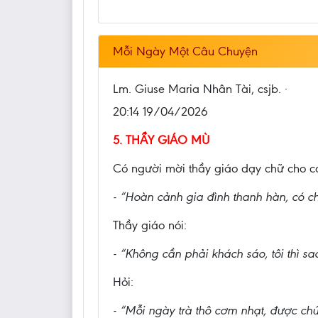
Mỗi Ngày Một Câu Chuyện
Lm. Giuse Maria Nhân Tài, csjb. ·
20:14 19/04/2026
5. THẦY GIÁO MÙ
Có người mời thầy giáo dạy chữ cho co
- “Hoàn cảnh gia đình thanh hàn, có chỗ
Thầy giáo nói:
- “Không cần phải khách sáo, tôi thì s
Hỏi:
- “Mỗi ngày trà thô cơm nhạt, được ch