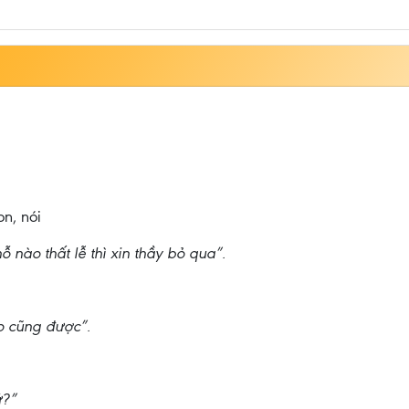
n, nói
 nào thất lễ thì xin thầy bỏ qua”.
ao cũng được”.
ứ?”