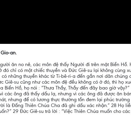
 Gio-an.
gười ăn no nê, các môn đệ thấy Người đi trên mặt Biển Hồ
ở đó chỉ có một chiếc thuyền và Đức Giê-su lại không cùng 
ên, có những thuyền khác từ Ti-bê-ri-a đến gần nơi dân chú
Đức Giê-su cũng như các môn đệ đều không có ở đó, thì họ x
 Biển Hồ, họ nói : “Thưa Thầy, Thầy đến đây bao giờ vậy?” 2
i vì các ông đã thấy dấu lạ, nhưng vì các ông đã được ăn b
nát, nhưng để có lương thực thường tồn đem lại phúc trường 
ời là Đấng Thiên Chúa Cha đã ghi dấu xác nhận.” 28 Họ liền
ốn?” 29 Đức Giê-su trả lời : “Việc Thiên Chúa muốn cho các