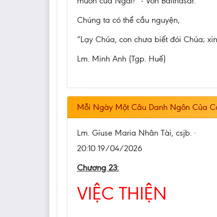
muốn của Ngài!” - Von Balthasar.
Chúng ta có thể cầu nguyện,
“Lạy Chúa, con chưa biết đói Chúa; xin
Lm. Minh Anh (Tgp. Huế)
Mỗi Ngày Một Câu Danh Ngôn Của C
Lm. Giuse Maria Nhân Tài, csjb. ·
20:10 19/04/2026
Chương 23:
VIỆC THIỆN