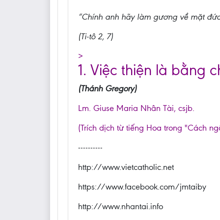
“Chính anh hãy làm gương về mặt đức
(Ti-tô 2, 7)
>
1. Việc thiện là bằng c
(Thánh Gregory)
Lm. Giuse Maria Nhân Tài, csjb.
(Trích dịch từ tiếng Hoa trong "Cách ng
----------
http://www.vietcatholic.net
https://www.facebook.com/jmtaiby
http://www.nhantai.info