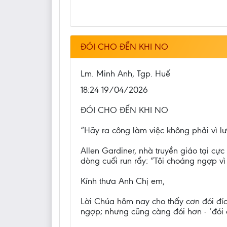
ĐÓI CHO ĐẾN KHI NO
Lm. Minh Anh, Tgp. Huế
18:24 19/04/2026
ĐÓI CHO ĐẾN KHI NO
“Hãy ra công làm việc không phải vì l
Allen Gardiner, nhà truyền giáo tại cự
dòng cuối run rẩy: “Tôi choáng ngợp vì
Kính thưa Anh Chị em,
Lời Chúa hôm nay cho thấy cơn đói đíc
ngợp; nhưng cũng càng đói hơn - ‘đói c