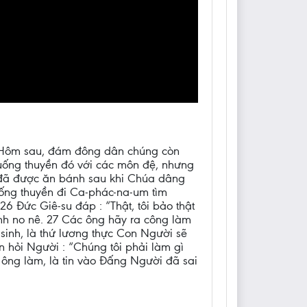
. Hôm sau, đám đông dân chúng còn
xuống thuyền đó với các môn đệ, nhưng
ng đã được ăn bánh sau khi Chúa dâng
uống thuyền đi Ca-phác-na-um tìm
6 Đức Giê-su đáp : “Thật, tôi bảo thật
ánh no nê. 27 Các ông hãy ra công làm
sinh, là thứ lương thực Con Người sẽ
 hỏi Người : “Chúng tôi phải làm gì
 ông làm, là tin vào Đấng Người đã sai