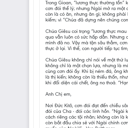
Trong Gioan, “lương thực thường tồn” 
cơn đói thể lý; nhưng Ngài mở ra một c
còn là có ăn, nhưng ăn gì; không phải
kiếm; vì “Chúa đã dựng nên chúng con 
Chúa Giêsu coi trọng “lương thực mau
qua vẫn luôn có sức hấp dẫn. Nhưng co
mình đã no. Vậy mà tận sâu thẳm, cơn 
thực ở lại. Vì thế, con người tiếp tục tìm
Chúa Giêsu không chỉ nói về một thứ lư
không chỉ là một chọn lựa, nhưng là m
cùng cơn đói ấy. Khi bị ném đá, ông khô
là thị kiến; không còn là thiếu thốn, n
khi đối diện cái chết, ông no thoả. “H
Anh Chị em,
Nơi Đức Kitô, cơn đói đạt đến chiều s
đói của Cha - đói các linh hồn. “Ngài k
cách riêng các tội nhân; không còn là
còn bắt đầu chia sẻ với Ngài chính cơn