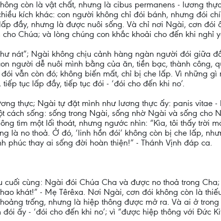
không còn là vật chất, nhưng là cibus permanens - lương thự
hiều kích khác: con người không chỉ đói bánh, nhưng đói ch
 lấp đầy, nhưng là được nuôi sống. Và chỉ nơi Ngài, cơn đói
cho Chúa; và lòng chúng con khắc khoải cho đến khi nghỉ yê
 hư nát”; Ngài không chịu cảnh hàng ngàn người đói giữa đ
n người dễ nuôi mình bằng của ăn, tiền bạc, thành công, qu
đói vẫn còn đó; không biến mất, chỉ bị che lấp. Vì những gì
, tiếp tục lấp đầy, tiếp tục đói - ‘đói cho đến khi no’.
ơng thực; Ngài tự đặt mình như lương thực ấy: panis vitae - 
ột cách sống: sống trong Ngài, sống nhờ Ngài và sống cho N
ng tìm một lối thoát, nhưng ngước nhìn: “Kìa, tôi thấy trời 
hưng là no thoả. Ở đó, ‘linh hồn đói’ không còn bị che lấp, 
ạnh phúc thay ai sống đời hoàn thiện!” - Thánh Vịnh đáp ca.
âu cuối cùng: Ngài đói Chúa Cha và được no thoả trong Cha;
hao khát!” - Mẹ Têrêxa. Nơi Ngài, cơn đói không còn là thiếu
 khoảng trống, nhưng là hiệp thông được mở ra. Và ai ở tron
 đói ấy - ‘đói cho đến khi no’; vì “được hiệp thông với Đức 