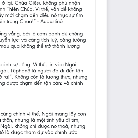
c ở lại. Chúa Giêsu không phủ nhận
ính Thiên Chúa. Vì thế, vấn đề không
 ấy mới chạm đến điều nó thực sự tìm
n trong Chúa!” - Augustinô.
ồng vắng, bởi lẽ cơm bánh dù chóng
yền lực; và càng tích luỹ, càng tưởng
 mau qua không thể trở thành lương
bánh sự sống. Vì thế, tin vào Ngài
gài. Têphanô là người đã đi đến tận
mở ra!”. Không còn là lương thực, nhưng
nhưng được chạm đến tận căn; và chính
 cũng chính vì thế, Ngài mang lấy cơn
 thốn, nhưng là một tình yêu đi tìm,
g Ngài, không chỉ được no thoả, nhưng
Kitô là được tham dự vào chính ước