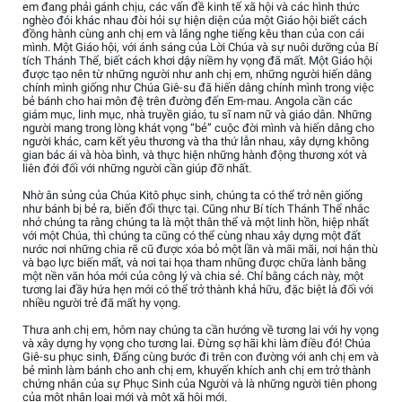
em đang phải gánh chịu, các vấn đề kinh tế xã hội và các hình thức
nghèo đói khác nhau đòi hỏi sự hiện diện của một Giáo hội biết cách
đồng hành cùng anh chị em và lắng nghe tiếng kêu than của con cái
mình. Một Giáo hội, với ánh sáng của Lời Chúa và sự nuôi dưỡng của Bí
tích Thánh Thể, biết cách khơi dậy niềm hy vọng đã mất. Một Giáo hội
được tạo nên từ những người như anh chị em, những người hiến dâng
chính mình giống như Chúa Giê-su đã hiến dâng chính mình trong việc
bẻ bánh cho hai môn đệ trên đường đến Em-mau. Angola cần các
giám mục, linh mục, nhà truyền giáo, tu sĩ nam nữ và giáo dân. Những
người mang trong lòng khát vọng “bẻ” cuộc đời mình và hiến dâng cho
người khác, cam kết yêu thương và tha thứ lẫn nhau, xây dựng không
gian bác ái và hòa bình, và thực hiện những hành động thương xót và
liên đới đối với những người cần giúp đỡ nhất.
Nhờ ân sủng của Chúa Kitô phục sinh, chúng ta có thể trở nên giống
như bánh bị bẻ ra, biến đổi thực tại. Cũng như Bí tích Thánh Thể nhắc
nhở chúng ta rằng chúng ta là một thân thể và một linh hồn, hiệp nhất
với một Chúa, thì chúng ta cũng có thể cùng nhau xây dựng một đất
nước nơi những chia rẽ cũ được xóa bỏ một lần và mãi mãi, nơi hận thù
và bạo lực biến mất, và nơi tai họa tham nhũng được chữa lành bằng
một nền văn hóa mới của công lý và chia sẻ. Chỉ bằng cách này, một
tương lai đầy hứa hẹn mới có thể trở thành khả hữu, đặc biệt là đối với
nhiều người trẻ đã mất hy vọng.
Thưa anh chị em, hôm nay chúng ta cần hướng về tương lai với hy vọng
và xây dựng hy vọng cho tương lai. Đừng sợ hãi khi làm điều đó! Chúa
Giê-su phục sinh, Đấng cùng bước đi trên con đường với anh chị em và
bẻ mình làm bánh cho anh chị em, khuyến khích anh chị em trở thành
chứng nhân của sự Phục Sinh của Người và là những người tiên phong
của một nhân loại mới và một xã hội mới.