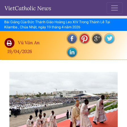
VietCatholic News
Bài Giảng Của Đức Thánh Giáo Hoàng Leo XIV Trong Thánh Lễ Tại
Kilamba , Chúa Nhật, ngày 19 tháng 4 năm 2026
Vũ Văn An
19/04/2026