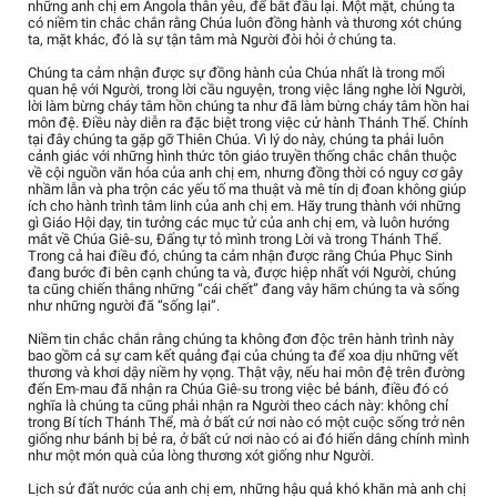
những anh chị em Angola thân yêu, để bắt đầu lại. Một mặt, chúng ta
có niềm tin chắc chắn rằng Chúa luôn đồng hành và thương xót chúng
ta, mặt khác, đó là sự tận tâm mà Người đòi hỏi ở chúng ta.
Chúng ta cảm nhận được sự đồng hành của Chúa nhất là trong mối
quan hệ với Người, trong lời cầu nguyện, trong việc lắng nghe lời Người,
lời làm bừng cháy tâm hồn chúng ta như đã làm bừng cháy tâm hồn hai
môn đệ. Điều này diễn ra đặc biệt trong việc cử hành Thánh Thể. Chính
tại đây chúng ta gặp gỡ Thiên Chúa. Vì lý do này, chúng ta phải luôn
cảnh giác với những hình thức tôn giáo truyền thống chắc chắn thuộc
về cội nguồn văn hóa của anh chị em, nhưng đồng thời có nguy cơ gây
nhầm lẫn và pha trộn các yếu tố ma thuật và mê tín dị đoan không giúp
ích cho hành trình tâm linh của anh chị em. Hãy trung thành với những
gì Giáo Hội dạy, tin tưởng các mục tử của anh chị em, và luôn hướng
mắt về Chúa Giê-su, Đấng tự tỏ mình trong Lời và trong Thánh Thể.
Trong cả hai điều đó, chúng ta cảm nhận được rằng Chúa Phục Sinh
đang bước đi bên cạnh chúng ta và, được hiệp nhất với Người, chúng
ta cũng chiến thắng những “cái chết” đang vây hãm chúng ta và sống
như những người đã “sống lại”.
Niềm tin chắc chắn rằng chúng ta không đơn độc trên hành trình này
bao gồm cả sự cam kết quảng đại của chúng ta để xoa dịu những vết
thương và khơi dậy niềm hy vọng. Thật vậy, nếu hai môn đệ trên đường
đến Em-mau đã nhận ra Chúa Giê-su trong việc bẻ bánh, điều đó có
nghĩa là chúng ta cũng phải nhận ra Người theo cách này: không chỉ
trong Bí tích Thánh Thể, mà ở bất cứ nơi nào có một cuộc sống trở nên
giống như bánh bị bẻ ra, ở bất cứ nơi nào có ai đó hiến dâng chính mình
như một món quà của lòng thương xót giống như Người.
Lịch sử đất nước của anh chị em, những hậu quả khó khăn mà anh chị