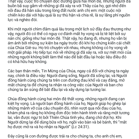
Thật vậy, cuộc trò chuyện dọc đường giữa hai môn đệ, những người đã
buồn bã suy gẫm về những gì đã xảy ra với Thầy của họ, gợi nhớ đến
nỗi đau đã hằn sâu trong lòng đất nước anh chị em: một cuộc nội
chiến kéo dài với hậu quả là sự thù hận và chia rẽ, là sự lãng phí nguồn
lực và nghèo đói.
Khi một người chìm đắm quá lâu trong một lịch sử đầy đau thương như
vậy, người đó có thể có nguy cơ đánh mất hy vọng và bị tê liệt bởi sự
nản chí, giống như hai môn đệ. Thật vậy, họ đang đi, nhưng họ vẫn bị
ám ảnh bởi những sự kiện ba ngày trước đó khi họ chứng kiến cái chết
của Chúa Giê-su. Họ trò chuyện với nhau, nhưng không có hy vọng về
một giải pháp. Họ tiếp tục nói về những gì đã xảy ra, với sự mệt mỏi của
những người không biết làm thế nào để bắt đầu lại hoặc liệu điều đó
có khả hữu hay không.
Các bạn thân mến, Tin Mừng của Chúa, ngay cả đối với chúng ta ngày
nay, chính là điều này: Người đang sống, Người đã sống lại, và Người
đồng hành cùng chúng ta trên con đường đau khổ và cay đắng, mở
mắt chúng ta để chúng ta nhận ra công việc của Người và ban cho
chúng ta ân sủng để bắt đầu lại và xây dựng lại tương lai.
Chúa đồng hành cùng hai môn đệ thất vọng, những người đang cạn
kiệt hy vọng. Là người bạn đồng hành của họ, Người giúp họ ghép lại
những mảnh vỡ của câu chuyện đó, nhìn vượt qua nỗi đau của họ,
khám phá ra rằng họ không đơn độc trên hành trình và rằng một tương
lai, vẫn được ngự trị bởi Thiên Chúa tình yêu, đang chờ đợi họ. Khi
Người dừng lại để dùng bữa với họ, ngồi vào bàn và bẻ bánh, thì “mắt
họ được mở ra và họ nhận ra Người” (
Lc
24:31).
Đây cũng là con đường được trải ra cho chúng ta, cho anh chị em,