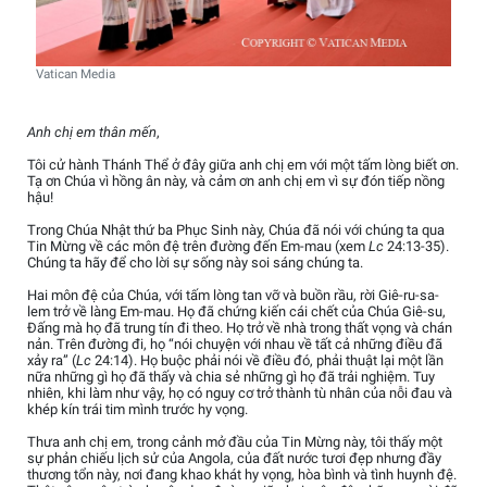
Vatican Media
Anh chị em thân mến
,
Tôi cử hành Thánh Thể ở đây giữa anh chị em với một tấm lòng biết ơn.
Tạ ơn Chúa vì hồng ân này, và cảm ơn anh chị em vì sự đón tiếp nồng
hậu!
Trong Chúa Nhật thứ ba Phục Sinh này, Chúa đã nói với chúng ta qua
Tin Mừng về các môn đệ trên đường đến Em-mau (xem
Lc
24:13-35).
Chúng ta hãy để cho lời sự sống này soi sáng chúng ta.
Hai môn đệ của Chúa, với tấm lòng tan vỡ và buồn rầu, rời Giê-ru-sa-
lem trở về làng Em-mau. Họ đã chứng kiến cái chết của Chúa Giê-su,
Đấng mà họ đã trung tín đi theo. Họ trở về nhà trong thất vọng và chán
nản. Trên đường đi, họ “nói chuyện với nhau về tất cả những điều đã
xảy ra” (
Lc
24:14). Họ buộc phải nói về điều đó, phải thuật lại một lần
nữa những gì họ đã thấy và chia sẻ những gì họ đã trải nghiệm. Tuy
nhiên, khi làm như vậy, họ có nguy cơ trở thành tù nhân của nỗi đau và
khép kín trái tim mình trước hy vọng.
Thưa anh chị em, trong cảnh mở đầu của Tin Mừng này, tôi thấy một
sự phản chiếu lịch sử của Angola, của đất nước tươi đẹp nhưng đầy
thương tổn này, nơi đang khao khát hy vọng, hòa bình và tình huynh đệ.