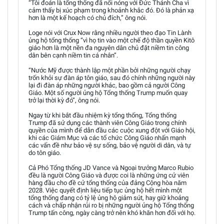
“Tôi đoán là tổng thống đã nổi nóng với Đức Thánh Cha vì
cảm thấy bị xúc phạm trong khoảnh khắc đó. Đó là phản xạ
hơn là một kế hoạch có chủ đích,” ông nói.
Loge nói với Crux Now rằng nhiều người theo đạo Tin Lành
ủng hộ tổng thống “vì họ tin vào một chế độ thần quyền Kitô
giáo hơn là một nền đa nguyên dân chủ đặt niềm tin công
dân bên cạnh niềm tin cá nhân”.
“Nước Mỹ được thành lập một phần bởi những người chạy
trốn khỏi sự đàn áp tôn giáo, sau đó chính những người này
lại đi đàn áp những người khác, bao gồm cả người Công
Giáo. Một số người ủng hộ Tổng thống Trump muốn quay
trở lại thời kỳ đó”, ông nói.
Ngay từ khi bắt đầu nhiệm kỳ tổng thống, Tổng thống
Trump đã sử dụng các thành viên Công Giáo trong chính
quyền của mình để dẫn đầu các cuộc xung đột với Giáo hội,
khi các Giám Mục và các tổ chức Công Giáo nhấn mạnh
các vấn đề như bảo vệ sự sống, bảo vệ người di dân, và tự
do tôn giáo.
Cả Phó Tổng thống JD Vance và Ngoại trưởng Marco Rubio
đều là người Công Giáo và được coi là những ứng cử viên
hàng đầu cho đề cử tổng thống của đảng Cộng hòa năm
2028. Việc quyết định liệu tiếp tục ủng hộ hết mình một
tổng thống đang có tỷ lệ ủng hộ giảm sút, hay giữ khoảng
cách và chấp nhận rủi ro bị những người ủng hộ Tổng thống
Trump tấn công, ngày càng trở nên khó khăn hơn đối với họ.