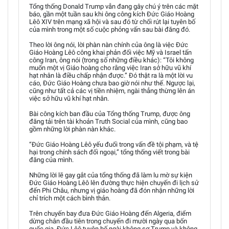
Tổng thống Donald Trump vẫn đang gây chú ý trên các mặt
báo, gần một tuần sau khi ông công kích Đức Giáo Hoàng
Lêô XIV trên mạng xã hội và sau đó từ chối rút lại tuyên bố
của mình trong một số cuộc phỏng vấn sau bài đăng đó.
Theo lời ông nói, lời phàn nàn chính của ông là việc Đức
Giáo Hoàng Lêô công khai phản đối việc Mỹ và Israel tấn
công Iran, ông nói (trong số những điều khác): “Tôi không
muốn một vị Giáo hoàng cho rằng việc Iran sở hữu vũ khí
hạt nhân là điều chấp nhận được.” Đó thật ra là một lời vu
cáo, Đức Giáo Hoàng chưa bao giờ nói như thế. Ngược lại,
cũng như tất cả các vị tiền nhiệm, ngài thẳng thừng lên án
việc sở hữu vũ khí hạt nhân.
Bài công kích ban đầu của Tổng thống Trump, được ông
đăng tải trên tài khoản Truth Social của mình, cũng bao
gồm những lời phàn nàn khác.
“Đức Giáo Hoàng Lêô yếu đuối trong vấn đề tội phạm, và tệ
hại trong chính sách đối ngoại,” tổng thống viết trong bài
đăng của mình.
Những lời lẽ gay gắt của tổng thống đã làm lu mờ sự kiện
Đức Giáo Hoàng Lêô lên đường thực hiện chuyến đi lịch sử
đến Phi Châu, nhưng vị giáo hoàng đã đón nhận những lời
chỉ trích một cách bình thản.
Trên chuyến bay đưa Đức Giáo Hoàng đến Algeria, điểm
dừng chân đầu tiên trong chuyến đi mười ngày qua bốn
quốc gia, Đức Lêô tuyên bố ngài không sợ Trump và không