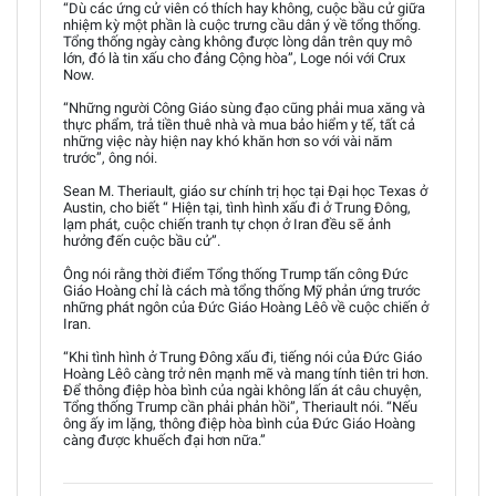
“Dù các ứng cử viên có thích hay không, cuộc bầu cử giữa
nhiệm kỳ một phần là cuộc trưng cầu dân ý về tổng thống.
Tổng thống ngày càng không được lòng dân trên quy mô
lớn, đó là tin xấu cho đảng Cộng hòa”, Loge nói với Crux
Now.
“Những người Công Giáo sùng đạo cũng phải mua xăng và
thực phẩm, trả tiền thuê nhà và mua bảo hiểm y tế, tất cả
những việc này hiện nay khó khăn hơn so với vài năm
trước”, ông nói.
Sean M. Theriault, giáo sư chính trị học tại Đại học Texas ở
Austin, cho biết “ Hiện tại, tình hình xấu đi ở Trung Đông,
lạm phát, cuộc chiến tranh tự chọn ở Iran đều sẽ ảnh
hưởng đến cuộc bầu cử”.
Ông nói rằng thời điểm Tổng thống Trump tấn công Đức
Giáo Hoàng chỉ là cách mà tổng thống Mỹ phản ứng trước
những phát ngôn của Đức Giáo Hoàng Lêô về cuộc chiến ở
Iran.
“Khi tình hình ở Trung Đông xấu đi, tiếng nói của Đức Giáo
Hoàng Lêô càng trở nên mạnh mẽ và mang tính tiên tri hơn.
Để thông điệp hòa bình của ngài không lấn át câu chuyện,
Tổng thống Trump cần phải phản hồi”, Theriault nói. “Nếu
ông ấy im lặng, thông điệp hòa bình của Đức Giáo Hoàng
càng được khuếch đại hơn nữa.”