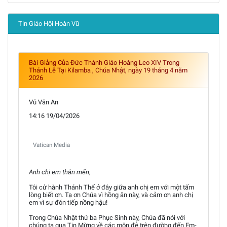
Tin Giáo Hội Hoàn Vũ
Bài Giảng Của Đức Thánh Giáo Hoàng Leo XIV Trong
Thánh Lễ Tại Kilamba , Chúa Nhật, ngày 19 tháng 4 năm
2026
Vũ Văn An
14:16 19/04/2026
Vatican Media
Anh chị em thân mến
,
Tôi cử hành Thánh Thể ở đây giữa anh chị em với một tấm
lòng biết ơn. Tạ ơn Chúa vì hồng ân này, và cảm ơn anh chị
em vì sự đón tiếp nồng hậu!
Trong Chúa Nhật thứ ba Phục Sinh này, Chúa đã nói với
chúng ta qua Tin Mừng về các môn đệ trên đường đến Em-