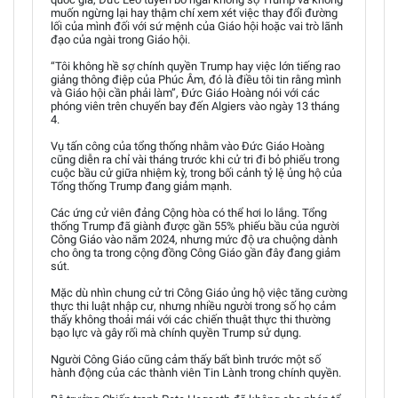
muốn ngừng lại hay thậm chí xem xét việc thay đổi đường
lối của mình đối với sứ mệnh của Giáo hội hoặc vai trò lãnh
đạo của ngài trong Giáo hội.
“Tôi không hề sợ chính quyền Trump hay việc lớn tiếng rao
giảng thông điệp của Phúc Âm, đó là điều tôi tin rằng mình
và Giáo hội cần phải làm”, Đức Giáo Hoàng nói với các
phóng viên trên chuyến bay đến Algiers vào ngày 13 tháng
4.
Vụ tấn công của tổng thống nhằm vào Đức Giáo Hoàng
cũng diễn ra chỉ vài tháng trước khi cử tri đi bỏ phiếu trong
cuộc bầu cử giữa nhiệm kỳ, trong bối cảnh tỷ lệ ủng hộ của
Tổng thống Trump đang giảm mạnh.
Các ứng cử viên đảng Cộng hòa có thể hơi lo lắng. Tổng
thống Trump đã giành được gần 55% phiếu bầu của người
Công Giáo vào năm 2024, nhưng mức độ ưa chuộng dành
cho ông ta trong cộng đồng Công Giáo gần đây đang giảm
sút.
Mặc dù nhìn chung cử tri Công Giáo ủng hộ việc tăng cường
thực thi luật nhập cư, nhưng nhiều người trong số họ cảm
thấy không thoải mái với các chiến thuật thực thi thường
bạo lực và gây rối mà chính quyền Trump sử dụng.
Người Công Giáo cũng cảm thấy bất bình trước một số
hành động của các thành viên Tin Lành trong chính quyền.