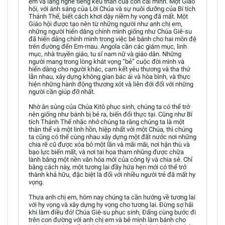
em và lắng nghe tiếng kêu than của con cái mình. Một Giáo
hội, với ánh sáng của Lời Chúa và sự nuôi dưỡng của Bí tích
Thánh Thể, biết cách khơi dậy niềm hy vọng đã mất. Một
Giáo hội được tạo nên từ những người như anh chị em,
những người hiến dâng chính mình giống như Chúa Giê-su
đã hiến dâng chính mình trong việc bẻ bánh cho hai môn đệ
trên đường đến Em-mau. Angola cần các giám mục, linh
mục, nhà truyền giáo, tu sĩ nam nữ và giáo dân. Những
người mang trong lòng khát vọng “bẻ” cuộc đời mình và
hiến dâng cho người khác, cam kết yêu thương và tha thứ
lẫn nhau, xây dựng không gian bác ái và hòa bình, và thực
hiện những hành động thương xót và liên đới đối với những
người cần giúp đỡ nhất.
Nhờ ân sủng của Chúa Kitô phục sinh, chúng ta có thể trở
nên giống như bánh bị bẻ ra, biến đổi thực tại. Cũng như Bí
tích Thánh Thể nhắc nhở chúng ta rằng chúng ta là một
thân thể và một linh hồn, hiệp nhất với một Chúa, thì chúng
ta cũng có thể cùng nhau xây dựng một đất nước nơi những
chia rẽ cũ được xóa bỏ một lần và mãi mãi, nơi hận thù và
bạo lực biến mất, và nơi tai họa tham nhũng được chữa
lành bằng một nền văn hóa mới của công lý và chia sẻ. Chỉ
bằng cách này, một tương lai đầy hứa hẹn mới có thể trở
thành khả hữu, đặc biệt là đối với nhiều người trẻ đã mất hy
vọng.
Thưa anh chị em, hôm nay chúng ta cần hướng về tương lai
với hy vọng và xây dựng hy vọng cho tương lai. Đừng sợ hãi
khi làm điều đó! Chúa Giê-su phục sinh, Đấng cùng bước đi
trên con đường với anh chị em và bẻ mình làm bánh cho