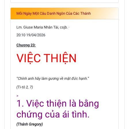
Mỗi Ngày Một Câu Danh Ngôn Của Các Thánh
Lm. Giuse Maria Nhân Tài, csjb. ·
20:10 19/04/2026
Chương 23:
VIỆC THIỆN
“Chính anh hãy làm gương về mặt đức hạnh.”
(Ti-tô 2, 7)
>
1. Việc thiện là bằng
chứng của ái tình.
(Thánh Gregory)