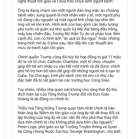
nghệ thuật tôn giáo về Chúa Kitô chữa lành người bệnh.
Ông ta đang chạm vào một người đàn ông mặc áo choàng
bệnh viện, xung quanh là một nhân viên y tế, một người phụ
nữ đang cầu nguyện và một người lính chắp tay nhìn lên
ông với vẻ tôn kính. Hình ảnh còn bao gồm các biểu tượng
yêu nước và quân sự như quốc kỳ Mỹ, đại bàng đầu trắng,
máy bay chiến đấu, Tượng Nữ thần Tự do và pháo hoa. Bên
cạnh đó, còn có hình ảnh “ác quỷ từ địa ngục” hoặc những
bóng hình mờ ảo ở phía sau, làm dấy lên các thuyết âm
mưu và tranh luận tôn giáo.
Chính quyền Trump cũng đã hủy bỏ hợp đồng trị giá 11 triệu
đô la với tổ chức Catholic Charities, một tổ chức chuyên
giúp đỡ trẻ em nhập cư vào Mỹ một mình và đã được chính
phủ hỗ trợ hơn 60 năm để giúp đỡ những người trẻ tị nạn từ
Cuba. Tại Chicago, kinh phí dành cho trẻ em có nhu cầu
đặc biệt đã bị cắt giảm tại các trường học Công Giáo.
Tuy nhiên, nhiều nhà quan sát không cho rằng thái độ thù
địch hiện tại của Tổng thống Trump đối với Đức Giáo
Hoàng là do động cơ chính trị.
“Điều mà Tổng thống Trump quan tâm nhất chính là bản
thân ông ấy. Niềm tin tôn giáo của ông ấy rất dễ thay đổi và
lập trường của ông ấy về các vấn đề như phá thai thay đổi
dựa trên chính trị chứ không phải dựa trên cầu nguyện,”
Peter Loge, phó giáo sư tại Trường Truyền thông và Quan
hệ Công chúng thuộc Đại học George Washington, cho biết.