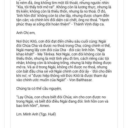
bị ném đá, ông không tìm một lối thoát, nhưng ngước nhìn:
“Kìa, tôi thấy trời mở ra!”. Không còn là lương thực, nhưng là
thị kiến; không còn là thiếu thốn, nhưng là no thoả. Ở đó,
‘linh hồn đói’ không còn bị che lấp, nhưng được chạm đến
tận căn; và chính khi đối diện cái chết, ông no thoả. “Hạnh
phúc thay ai sống đời hoàn thiện!” - Thánh Vịnh đáp ca.
Anh Chị em,
Nơi Đức Kitô, cơn đói đạt đến chiều sâu cuối cùng: Ngài
đói Chúa Cha và được no thoả trong Cha; cũng chính vì thế,
Ngài mang lấy cơn đói của Cha - đói các linh hồn. “Ngài
khao khát!” - Mẹ Têrêxa. Nơi Ngài, cơn đói không còn là
thiếu thốn, nhưng là một tình yêu đi tìm, cách riêng các tội
nhân; không còn là khoảng trống, nhưng là hiệp thông được
mở ra. Và ai ở trong Ngài, không chỉ được no thoả, nhưng
còn bắt đầu chia sẻ với Ngài chính cơn đói ấy - ‘đói cho đến
khi no’; vì “được hiệp thông với Đức Kitô là được tham dự
vào chính ước muốn của Ngài!” - Von Balthasar.
Chúng ta có thể cầu nguyện,
“Lạy Chúa, con chưa biết đói Chúa; xin cho con được no
trong Ngài, và biết đói điều Ngài đang đói: linh hồn con và
bao linh hồn!”, Amen.
Lm. Minh Anh (Tgp. Huế)