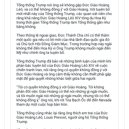
Tổng thống Trump nói ông sẽ không gặp Đức Giáo Hoàng
Lêô, và có thể 'không đồng ý' với Giáo Hoàng. Với tuyên bố
mới nhất này của Tổng thống Trump, các quan sát viên cho
rằng khả năng Đức Giáo Hoàng Lêô XIV tông du Hoa Kỳ
trong thời gian Tổng thống Trump làm Tổng thống gần như
bằng không.
Theo thông lệ ngoại giao, Đức Thánh Cha chỉ có thể thăm
một quốc gia nếu có lời mời của nhà lãnh đạo quốc gia đó
và Chủ tịch Hội Đồng Giám Mục. Trong trường hợp này ngài
không thể đến Hoa Kỳ vì Ông Trump không muốn ngài đến
Mỹ như chính ông ta tuyên bố.
Tổng thống Trump đã bảo vệ những bình luận của mình khi
phản bác tuyên bố của Đức Giáo Hoàng Lêô XIV về cuộc
chiến tranh Iran, nói rằng ông có quyền không đồng ý với
Đức Giáo Hoàng và ông cảm thấy không cần thiết phải gặp
mặt để giải quyết những khác biệt giữa hai người.
“Tôi có quyền không đồng ý với Giáo Hoàng. Tôi không
phản đối việc Giáo Hoàng có thể nói những gì ngài muốn,
và tôi muốn ngài nói những gì ngài muốn, nhưng tôi có thể
không đồng ý,” ông nói, khi rời Tòa Bạch Ốc để đến Nevada
tham dự một cuộc họp bàn tròn.
Tổng thống cũng nhắc lại rằng ông thích em trai của Đức
Giáo Hoàng Lêô, Louis Prevost, người ủng hộ Tổng thống
Trump.