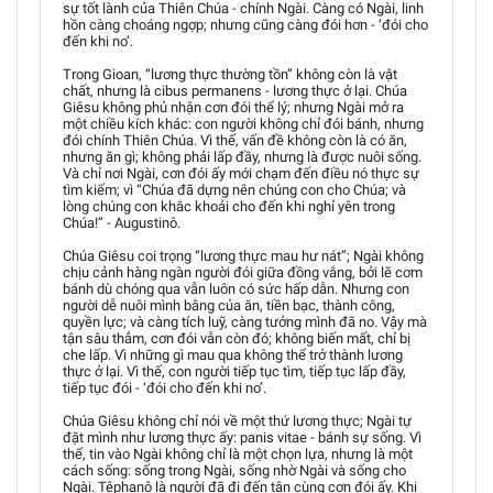
sự tốt lành của Thiên Chúa - chính Ngài. Càng có Ngài, linh
hồn càng choáng ngợp; nhưng cũng càng đói hơn - ‘đói cho
đến khi no’.
Trong Gioan, “lương thực thường tồn” không còn là vật
chất, nhưng là cibus permanens - lương thực ở lại. Chúa
Giêsu không phủ nhận cơn đói thể lý; nhưng Ngài mở ra
một chiều kích khác: con người không chỉ đói bánh, nhưng
đói chính Thiên Chúa. Vì thế, vấn đề không còn là có ăn,
nhưng ăn gì; không phải lấp đầy, nhưng là được nuôi sống.
Và chỉ nơi Ngài, cơn đói ấy mới chạm đến điều nó thực sự
tìm kiếm; vì “Chúa đã dựng nên chúng con cho Chúa; và
lòng chúng con khắc khoải cho đến khi nghỉ yên trong
Chúa!” - Augustinô.
Chúa Giêsu coi trọng “lương thực mau hư nát”; Ngài không
chịu cảnh hàng ngàn người đói giữa đồng vắng, bởi lẽ cơm
bánh dù chóng qua vẫn luôn có sức hấp dẫn. Nhưng con
người dễ nuôi mình bằng của ăn, tiền bạc, thành công,
quyền lực; và càng tích luỹ, càng tưởng mình đã no. Vậy mà
tận sâu thẳm, cơn đói vẫn còn đó; không biến mất, chỉ bị
che lấp. Vì những gì mau qua không thể trở thành lương
thực ở lại. Vì thế, con người tiếp tục tìm, tiếp tục lấp đầy,
tiếp tục đói - ‘đói cho đến khi no’.
Chúa Giêsu không chỉ nói về một thứ lương thực; Ngài tự
đặt mình như lương thực ấy: panis vitae - bánh sự sống. Vì
thế, tin vào Ngài không chỉ là một chọn lựa, nhưng là một
cách sống: sống trong Ngài, sống nhờ Ngài và sống cho
Ngài. Têphanô là người đã đi đến tận cùng cơn đói ấy. Khi