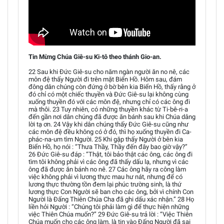
Tin Mừng Chúa Giê-su Ki-tô theo thánh Gio-an.
22 Sau khi Đức Giê-su cho năm ngàn người ăn no nê, các
môn đệ thấy Người đi trên mặt Biển Hồ. Hôm sau, đám
đông dân chúng còn đứng ở bờ bên kia Biển Hồ, thấy rằng ở
đó chỉ có một chiếc thuyền và Đức Giê-su lại không cùng
xuống thuyền đó với các môn đệ, nhưng chỉ có các ông đi
mà thôi. 23 Tuy nhiên, có những thuyền khác từ Ti-bê-ri-a
đến gần nơi dân chúng đã được ăn bánh sau khi Chúa dâng
lời tạ ơn. 24 Vậy khi dân chúng thấy Đức Giê-su cũng như
các môn đệ đều không có ở đó, thì họ xuống thuyền đi Ca-
phác-na-um tìm Người. 25 Khi gặp thấy Người ở bên kia
Biển Hồ, họ nói : “Thưa Thầy, Thầy đến đây bao giờ vậy?”
26 Đức Giê-su đáp : “Thật, tôi bảo thật các ông, các ông đi
tìm tôi không phải vì các ông đã thấy dấu lạ, nhưng vì các
ông đã được ăn bánh no nê. 27 Các ông hãy ra công làm
việc không phải vì lương thực mau hư nát, nhưng để có
lương thực thường tồn đem lại phúc trường sinh, là thứ
lương thực Con Người sẽ ban cho các ông, bởi vì chính Con
Người là Đấng Thiên Chúa Cha đã ghi dấu xác nhận.” 28 Họ
liền hỏi Người : “Chúng tôi phải làm gì để thực hiện những
việc Thiên Chúa muốn?” 29 Đức Giê-su trả lời : “Việc Thiên
Chúa muốn cho các ông làm, là tin vào Đấng Người đã sai