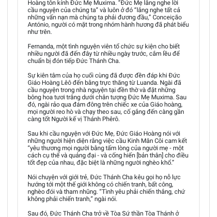
Hoàng tôn kính Đức Mẹ Muxima. “Đức Mẹ lắng nghe lời
cầu nguyện của chúng ta” và luôn ở đó “lắng nghe tất cả
những vấn nạn mà chúng ta phải đương đầu,” Conceição
António, người có mặt trong nhóm hành hương đã phát biểu
như trên.
Fernanda, một tình nguyện viên tổ chức sự kiện cho biết
nhiều người đã đến đây từ nhiều ngày trước, cắm lều để
chuẩn bị đón tiếp Đức Thánh Cha.
Sự kiên tâm của họ cuối cùng đã được đền đáp khi Đức
Giáo Hoàng Lêô đến bằng trực thăng từ Luanda. Ngài đã
cầu nguyện trong nhà nguyện tại đền thờ và đặt những
bông hoa tươi trắng dưới chân tượng Đức Mẹ Muxima. Sau
đó, ngài rảo qua đám đông trên chiếc xe của Giáo hoàng,
mọi người reo hò và chạy theo sau, cố gắng đến càng gần
càng tốt Người kế vị Thánh Phêrô.
Sau khi cầu nguyện với Đức Mẹ, Đức Giáo Hoàng nói với
những người hiện diện rằng việc cầu Kinh Mân Côi cam kết
“yêu thương mọi người bằng tấm lòng của người mẹ - một
cách cụ thể và quảng đại - và cống hiến [bản thân] cho điều
tốt đẹp của nhau, đặc biệt là những người nghèo khổ.”
Nói chuyện với giới trẻ, Đức Thánh Cha kêu gọi họ nỗ lực
hướng tới một thế giới không có chiến tranh, bất công,
nghèo đói và tham nhũng. “Tình yêu phải chiến thắng, chứ
không phải chiến tranh,” ngài nói.
Sau đó, Đức Thánh Cha trở về Tòa Sứ thần Tòa Thánh ở