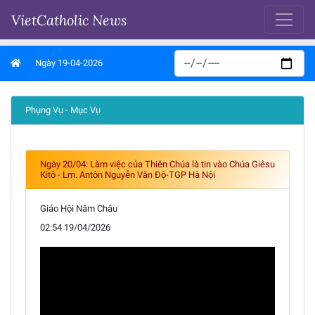
VietCatholic News
Ngày 19-04-2026
Phụng Vụ - Mục Vụ
Ngày 20/04: Làm việc của Thiên Chúa là tin vào Chúa Giêsu
Kitô - Lm. Antôn Nguyễn Văn Độ-TGP Hà Nội
Giáo Hội Năm Châu
02:54 19/04/2026