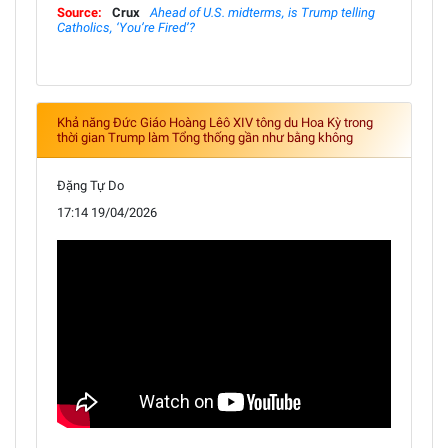
Source:
Crux
Ahead of U.S. midterms, is Trump telling
Catholics, ‘You’re Fired’?
Khả năng Đức Giáo Hoàng Lêô XIV tông du Hoa Kỳ trong
thời gian Trump làm Tổng thống gần như bằng không
Đặng Tự Do
17:14 19/04/2026