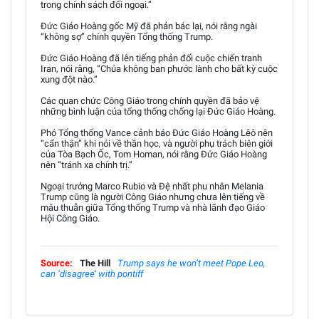
trong chính sách đối ngoại.”
Đức Giáo Hoàng gốc Mỹ đã phản bác lại, nói rằng ngài
“không sợ” chính quyền Tổng thống Trump.
Đức Giáo Hoàng đã lên tiếng phản đối cuộc chiến tranh
Iran, nói rằng, “Chúa không ban phước lành cho bất kỳ cuộc
xung đột nào.”
Các quan chức Công Giáo trong chính quyền đã bảo vệ
những bình luận của tổng thống chống lại Đức Giáo Hoàng.
Phó Tổng thống Vance cảnh báo Đức Giáo Hoàng Lêô nên
“cẩn thận” khi nói về thần học, và người phụ trách biên giới
của Tòa Bạch Ốc, Tom Homan, nói rằng Đức Giáo Hoàng
nên “tránh xa chính trị.”
Ngoại trưởng Marco Rubio và Đệ nhất phu nhân Melania
Trump cũng là người Công Giáo nhưng chưa lên tiếng về
mâu thuẫn giữa Tổng thống Trump và nhà lãnh đạo Giáo
Hội Công Giáo.
Source:
The Hill
Trump says he won’t meet Pope Leo,
can ‘disagree’ with pontiff