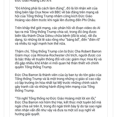
Đức Giáo Hoàng Lêô XIV.
“Đó không phải là cách làm đúng”, đó là lời nhận xét của
tổng biên tập Crux Now với BBC về bài đăng trên mạng xã
hội của Tổng thống Trump nhằm công kích Đức Giáo
Hoàng vào đêm trước khi ngài lên đường đến Phi Châu.
Trên khắp thế giới mạng, các phản hồi về đoạn video do AI
tạo ra mà Tổng thống Trump chia sẻ, trong đó ông được
biến tấu thành Chúa Giêsu chữa bệnh (đã bị xóa), rất đa
dạng, từ những lời lẽ sáo rỗng như “báng bổ”, đến “điên rồ”
và nhiều từ ngữ mạnh hơn thế nữa.
Thậm chí, Tổng thống Trump còn bị Đức Cha Robert Barron
Giám mục của Winona-Rochester chỉ trích, người được coi
là bậc thầy về truyền thông đối với các giám mục Hoa Kỳ và
đã gặp nhiều khó khăn vì mối quan hệ thân thiết với chính
quyền Tổng thống Trump.
Đức Cha Barron là thành viên của ủy ban tự do tôn giáo của
Tổng thống Trump và là một trong những vị giáo sĩ cao cấp
có lập trường ôn hòa nhất tại Mỹ trước những chính sách
gây tranh cãi và những hành động trên mạng của Tổng
thống Trump.
“Tôi nghĩ Tổng thống nợ Đức Giáo Hoàng một lời xin lỗi,”
Đức Cha Barron nói hôm thứ Hai, kết thúc một tuyên bố mà
ngài chia sẻ trên X, trong đó ngài trình bày lý do tại sao ngài
nhìn nhận vấn đề như vậy và đưa ra một số suy nghĩ về
hướng giải quyết.