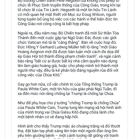
Bộ trưởng Chiến tranh Pete Hegseth đã không cho phép tổ
chức lễ Phục Sinh truyền thống của Công Giáo, trong khi lại
tổ chức lễ của Tin Lành. Hegseth là một tín hữu Tin Lành
có mối quan hệ mật thiết với Mục sư Doug Wilson, người
từng tuyên bố ủng hộ việc coi các hành vi thể hiện đức tin
Công Giáo nơi công cộng là bất hợp pháp.
Ngoài ra, đầu năm nay, Bộ Chiến tranh đã mời Sứ thần Tòa
Thánh đến một cuộc gặp tại Ngũ Giác Đài, được các giới
chức Vatican mô tả là “căng thẳng”. Bàn về cuộc họp đó,
Đức Hồng Y Gerhard Ludwig Müller tiết lộ rằng “một Giáo
Hoàng Avignon mới đã được bàn luận một cách đe dọa để
ép Giáo Hội trở thành đồng phạm chiến tranh”, và ngài cảnh
báo rằng “bất cứ ai được bất kỳ nhà cầm quyền nào dựng
lên làm giáo hoàng giả, hoặc cho phép mình trở thành một
người như vậy, đều là kẻ phản bội đáng nguyền rủa đối với
công việc của Chúa Kitô.”
Gay go hơn nữa, cố vấn chính trị của Tổng thống Trump là
Paula White-Cain, một tín hữu của giáo phái Ngũ Tuần, đi
xa đến mức nói rằng chống lại Trump là chống lại Chúa.
Như để phụ họa cho ý tưởng “chống Trump là chống Chúa”
của Paula White-Cain, Trump tung lên mạng xã hội hình ảnh
của mình trong vai Chúa Giêsu Kitô đang chữa lành cho
một bệnh nhân có vẻ đang hấp hối.
Hình ảnh cho thấy Trump mặc áo choàng trắng và đỏ thướt
tha, đặt bàn tay phát sáng lên trán một người đàn ông ốm
yếu trên giường bệnh – một cảnh tượng rất giống với tranh