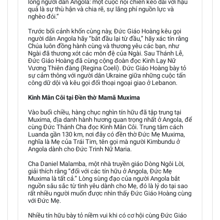
lòng người dân Angola: một cuộc nội chiến kéo dài với hậu
quả là sự thù hận và chia rẽ, sự lãng phí nguồn lực và
nghèo đói.”
Trước bối cảnh khốn cùng này, Đức Giáo Hoàng kêu gọi
người dân Angola hãy “bắt đầu lại từ đầu,” hãy xác tín rằng
Chúa luôn đồng hành cùng và thương yêu các bạn, như
Ngài đã thương xót các môn đệ của Ngài. Sau Thánh Lễ,
Đức Giáo Hoàng đã cùng cộng đoàn đọc Kinh Lạy Nữ
Vương Thiên đàng (Regina Coeli). Đức Giáo Hoàng bày tỏ
sự cảm thông với người dân Ukraine giữa những cuộc tấn
công dữ dội và kêu gọi đối thoại ngoại giao ở Lebanon.
Kinh Mân Côi tại Đền thờ Mamã Muxima
Vào buổi chiều, hàng chục nghìn tín hữu đã tập trung tại
Muxima, địa danh hành hương quan trọng nhất ở Angola, để
cùng Đức Thánh Cha đọc Kinh Mân Côi. Trung tâm cách
Luanda gần 130 km, nơi đây có đền thờ Đức Mẹ Muxima,
nghĩa là Mẹ của Trái Tim, tên gọi mà người Kimbundu ở
Angola dành cho Đức Trinh Nữ Maria.
Cha Daniel Malamba, một nhà truyền giáo Dòng Ngôi Lời,
giải thích rằng “đối với các tín hữu ở Angola, Đức Mẹ
Muxima là tất cả.” Lòng sùng đạo của người Angola bắt
nguồn sâu sắc từ tình yêu dành cho Mẹ, đó là lý do tại sao
rất nhiều người muốn được nhìn thấy Đức Giáo Hoàng cùng
với Đức Mẹ.
Nhiều tín hữu bày tỏ niềm vui khi có cơ hội cùng Đức Giáo