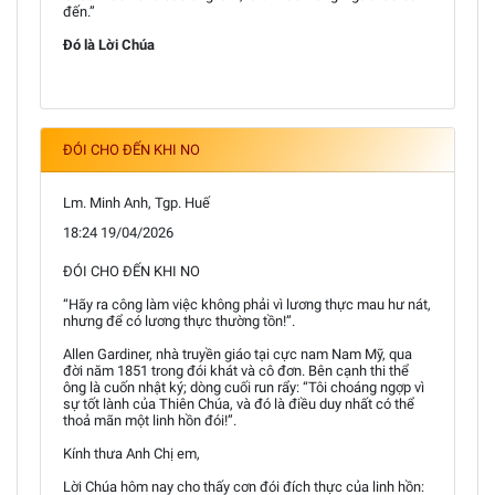
đến.”
Đó là Lời Chúa
ĐÓI CHO ĐẾN KHI NO
Lm. Minh Anh, Tgp. Huế
18:24 19/04/2026
ĐÓI CHO ĐẾN KHI NO
“Hãy ra công làm việc không phải vì lương thực mau hư nát,
nhưng để có lương thực thường tồn!”.
Allen Gardiner, nhà truyền giáo tại cực nam Nam Mỹ, qua
đời năm 1851 trong đói khát và cô đơn. Bên cạnh thi thể
ông là cuốn nhật ký; dòng cuối run rẩy: “Tôi choáng ngợp vì
sự tốt lành của Thiên Chúa, và đó là điều duy nhất có thể
thoả mãn một linh hồn đói!”.
Kính thưa Anh Chị em,
Lời Chúa hôm nay cho thấy cơn đói đích thực của linh hồn: