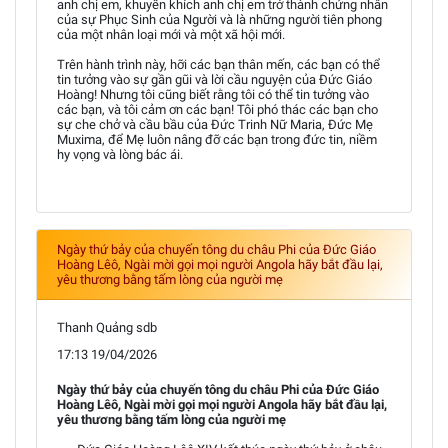
anh chị em, khuyến khích anh chị em trở thành chứng nhân
của sự Phục Sinh của Người và là những người tiên phong
của một nhân loại mới và một xã hội mới.
Trên hành trình này, hỡi các bạn thân mến, các bạn có thể
tin tưởng vào sự gần gũi và lời cầu nguyện của Đức Giáo
Hoàng! Nhưng tôi cũng biết rằng tôi có thể tin tưởng vào
các bạn, và tôi cảm ơn các bạn! Tôi phó thác các bạn cho
sự che chở và cầu bầu của Đức Trinh Nữ Maria, Đức Mẹ
Muxima, để Mẹ luôn nâng đỡ các bạn trong đức tin, niềm
hy vọng và lòng bác ái.
Ngày thứ bảy của chuyến tông du châu Phi của Đức Giáo
Hoàng Lêô, Ngài mời gọi mọi người Angola hãy bắt đầu lại,
yêu thương bằng tấm lòng của người mẹ
Thanh Quảng sdb
17:13 19/04/2026
Ngày thứ bảy của chuyến tông du châu Phi của Đức Giáo
Hoàng Lêô, Ngài mời gọi mọi người Angola hãy bắt đầu lại,
yêu thương bằng tấm lòng của người mẹ