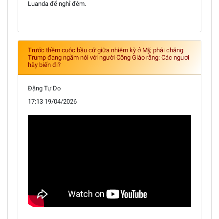
Luanda để nghỉ đêm.
Trước thềm cuộc bầu cử giữa nhiệm kỳ ở Mỹ, phải chăng
Trump đang ngầm nói với người Công Giáo rằng: Các ngươi
hãy biến đi?
Đặng Tự Do
17:13 19/04/2026