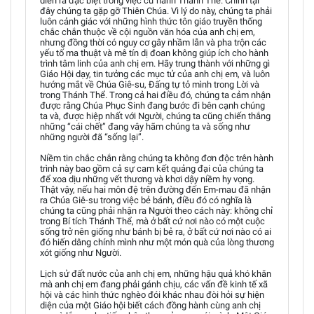
diễn ra đặc biệt trong việc cử hành Thánh Thể. Chính tại
đây chúng ta gặp gỡ Thiên Chúa. Vì lý do này, chúng ta phải
luôn cảnh giác với những hình thức tôn giáo truyền thống
chắc chắn thuộc về cội nguồn văn hóa của anh chị em,
nhưng đồng thời có nguy cơ gây nhầm lẫn và pha trộn các
yếu tố ma thuật và mê tín dị đoan không giúp ích cho hành
trình tâm linh của anh chị em. Hãy trung thành với những gì
Giáo Hội dạy, tin tưởng các mục tử của anh chị em, và luôn
hướng mắt về Chúa Giê-su, Đấng tự tỏ mình trong Lời và
trong Thánh Thể. Trong cả hai điều đó, chúng ta cảm nhận
được rằng Chúa Phục Sinh đang bước đi bên cạnh chúng
ta và, được hiệp nhất với Người, chúng ta cũng chiến thắng
những “cái chết” đang vây hãm chúng ta và sống như
những người đã “sống lại”.
Niềm tin chắc chắn rằng chúng ta không đơn độc trên hành
trình này bao gồm cả sự cam kết quảng đại của chúng ta
để xoa dịu những vết thương và khơi dậy niềm hy vọng.
Thật vậy, nếu hai môn đệ trên đường đến Em-mau đã nhận
ra Chúa Giê-su trong việc bẻ bánh, điều đó có nghĩa là
chúng ta cũng phải nhận ra Người theo cách này: không chỉ
trong Bí tích Thánh Thể, mà ở bất cứ nơi nào có một cuộc
sống trở nên giống như bánh bị bẻ ra, ở bất cứ nơi nào có ai
đó hiến dâng chính mình như một món quà của lòng thương
xót giống như Người.
Lịch sử đất nước của anh chị em, những hậu quả khó khăn
mà anh chị em đang phải gánh chịu, các vấn đề kinh tế xã
hội và các hình thức nghèo đói khác nhau đòi hỏi sự hiện
diện của một Giáo hội biết cách đồng hành cùng anh chị