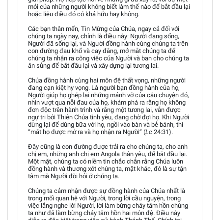
mỏi của những người không biết làm thế nào để bắt đầu lại
hoặc liệu điều đó có khả hữu hay không.
Các bạn thân mến, Tin Mừng của Chúa, ngay cả đối với
chúng ta ngày nay, chính là điều này: Người đang sống,
Người đã sống lại, và Người đồng hành cùng chúng ta trên
con đường đau khổ và cay đắng, mở mắt chúng ta để
chúng ta nhận ra công việc của Người và ban cho chúng ta
ân sủng để bắt đầu lại và xây dựng lại tương lai.
Chúa đồng hành cùng hai môn đệ thất vọng, những người
đang cạn kiệt hy vọng. Là người bạn đồng hành của họ,
Người giúp họ ghép lại những mảnh vỡ của câu chuyện đó,
nhìn vượt qua nỗi đau của họ, khám phá ra rằng họ không
đơn độc trên hành trình và rằng một tương lai, vẫn được
ngự trị bởi Thiên Chúa tình yêu, đang chờ đợi họ. Khi Người
dừng lại để dùng bữa với họ, ngồi vào bàn và bẻ bánh, thì
“mắt họ được mở ra và họ nhận ra Người” (
Lc
24:31).
Đây cũng là con đường được trải ra cho chúng ta, cho anh
chị em, những anh chị em Angola thân yêu, để bắt đầu lại.
Một mặt, chúng ta có niềm tin chắc chắn rằng Chúa luôn
đồng hành và thương xót chúng ta, mặt khác, đó là sự tận
tâm mà Người đòi hỏi ở chúng ta.
Chúng ta cảm nhận được sự đồng hành của Chúa nhất là
trong mối quan hệ với Người, trong lời cầu nguyện, trong
việc lắng nghe lời Người, lời làm bừng cháy tâm hồn chúng
ta như đã làm bừng cháy tâm hồn hai môn đệ. Điều này