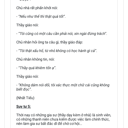
Chủ nhà rất phấn khởi nói:
- “Nếu như thế thì thật quá tốt”.
Thầy giáo nói:
- “Tôi cũng có một câu cần phải nói, xin ngài đừng trách”.
Chủ nhân hỏi ông ta câu gì, thầy giáo đáp:
- “Tôi thật xấu hổ, từ nhỏ không có học hành gì cả”.
Chủ nhân không tin, nói:
- “Thầy quá khiêm tốn ạ”.
Thầy giáo nói:
- “Không dám nói dối, tôi xác thực một chữ cái cũng không
biết đọc”.
(Nhất Tiếu)
Suy tư 5:
Thời nay có những gia sư (thầy dạy kèm ở nhà) là sinh viên,
có những thanh niên chưa kiếm được việc làm chính thức,
nên làm gia sư bất đắc dĩ để chờ cơ hội...