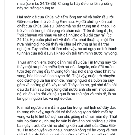
mau (xem
Lc
24:13-35). Chúng ta hãy để cho lời sự sống
này soi sáng chúng ta.
Hai môn đệ của Chúa, với tấm lòng tan vỡ và buồn rầu, rời
Giê-ru-sa-lem trở về làng Em-mau. Họ đã chứng kiến cái
chết của Chúa Giê-su, Đấng mà họ đã trung tín đi theo. Họ
trở về nhà trong thất vọng và chán nản. Trên đường đi, họ
“nói chuyện với nhau về tất cả những điều đã xảy ra” (
Lc
24:14). Họ buộc phải nói về điều đó, phải thuật lại một lần
nữa những gì họ đã thấy và chia sẻ những gì họ đã trải
nghiệm. Tuy nhiên, khi làm như vậy, họ có nguy cơ trở thành
tù nhân của nỗi đau và khép kín trái tim mình trước hy vọng.
Thưa anh chị em, trong cảnh mở đầu của Tin Mừng này, tôi
thấy một sự phản chiếu lịch sử của Angola, của đất nước
tươi đẹp nhưng đầy thương tổn này, nơi đang khao khát hy
vọng, hòa bình và tình huynh đệ. Thật vậy, cuộc trò chuyện
dọc đường giữa hai môn đệ, những người đã buồn bã suy
gẫm về những gì đã xảy ra với Thầy của họ, gợi nhớ đến nỗi
đau đã hằn sâu trong lòng đất nước anh chị em: một cuộc
nội chiến kéo dài với hậu quả là sự thù hận và chia rẽ, là sự
lãng phí nguồn lực và nghèo đói.
Khi một người chìm đắm quá lâu trong một lịch sử đầy đau
thương như vậy, người đó có thể có nguy cơ đánh mất hy
vọng và bị tê liệt bởi sự nản chí, giống như hai môn đệ. Thật
vậy, họ đang đi, nhưng họ vẫn bị ám ảnh bởi những sự kiện
ba ngày trước đó khi họ chứng kiến cái chết của Chúa Giê-
su. Họ trò chuyện với nhau, nhưng không có hy vọng về một
giải pháp. Họ tiếp tục nói về những gì đã xảy ra, với sự mệt