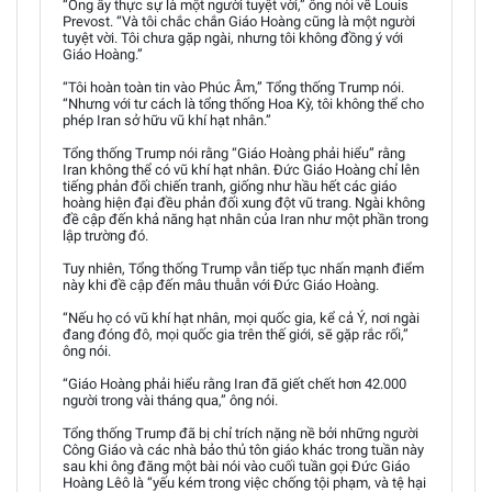
“Ông ấy thực sự là một người tuyệt vời,” ông nói về Louis
Prevost. “Và tôi chắc chắn Giáo Hoàng cũng là một người
tuyệt vời. Tôi chưa gặp ngài, nhưng tôi không đồng ý với
Giáo Hoàng.”
“Tôi hoàn toàn tin vào Phúc Âm,” Tổng thống Trump nói.
“Nhưng với tư cách là tổng thống Hoa Kỳ, tôi không thể cho
phép Iran sở hữu vũ khí hạt nhân.”
Tổng thống Trump nói rằng “Giáo Hoàng phải hiểu” rằng
Iran không thể có vũ khí hạt nhân. Đức Giáo Hoàng chỉ lên
tiếng phản đối chiến tranh, giống như hầu hết các giáo
hoàng hiện đại đều phản đối xung đột vũ trang. Ngài không
đề cập đến khả năng hạt nhân của Iran như một phần trong
lập trường đó.
Tuy nhiên, Tổng thống Trump vẫn tiếp tục nhấn mạnh điểm
này khi đề cập đến mâu thuẫn với Đức Giáo Hoàng.
“Nếu họ có vũ khí hạt nhân, mọi quốc gia, kể cả Ý, nơi ngài
đang đóng đô, mọi quốc gia trên thế giới, sẽ gặp rắc rối,”
ông nói.
“Giáo Hoàng phải hiểu rằng Iran đã giết chết hơn 42.000
người trong vài tháng qua,” ông nói.
Tổng thống Trump đã bị chỉ trích nặng nề bởi những người
Công Giáo và các nhà bảo thủ tôn giáo khác trong tuần này
sau khi ông đăng một bài nói vào cuối tuần gọi Đức Giáo
Hoàng Lêô là “yếu kém trong việc chống tội phạm, và tệ hại