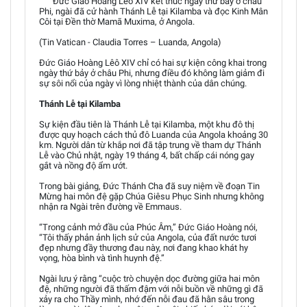
Đức Giáo Hoàng Lêô XIV kết thúc ngày thứ bảy ở châu
Phi, ngài đã cử hành Thánh Lễ tại Kilamba và đọc Kinh Mân
Côi tại Đền thờ Mamã Muxima, ở Angola.
(Tin Vatican - Claudia Torres – Luanda, Angola)
Đức Giáo Hoàng Lêô XIV chỉ có hai sự kiện công khai trong
ngày thứ bảy ở châu Phi, nhưng điều đó không làm giảm đi
sự sôi nổi của ngày vì lòng nhiệt thành của dân chúng.
Thánh Lễ tại Kilamba
Sự kiện đầu tiên là Thánh Lễ tại Kilamba, một khu đô thị
được quy hoạch cách thủ đô Luanda của Angola khoảng 30
km. Người dân từ khắp nơi đã tập trung về tham dự Thánh
Lễ vào Chủ nhật, ngày 19 tháng 4, bất chấp cái nóng gay
gắt và nồng độ ẩm ướt.
Trong bài giảng, Đức Thánh Cha đã suy niệm về đoạn Tin
Mừng hai môn đệ gặp Chúa Giêsu Phục Sinh nhưng không
nhận ra Ngài trên đường về Emmaus.
“Trong cảnh mở đầu của Phúc Âm,” Đức Giáo Hoàng nói,
“Tôi thấy phản ảnh lịch sử của Angola, của đất nước tươi
đẹp nhưng đầy thương đau này, nơi đang khao khát hy
vọng, hòa bình và tình huynh đệ.”
Ngài lưu ý rằng “cuộc trò chuyện dọc đường giữa hai môn
đệ, những người đã thấm đậm với nỗi buồn về những gì đã
xảy ra cho Thầy mình, nhớ đến nỗi đau đã hằn sâu trong