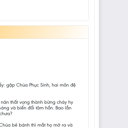
hấy: gặp Chúa Phục Sinh, hai môn đệ
n nản thất vọng thành bừng cháy hy
sáng và biến đổi tâm hồn. Bao lần
 chưa?
 Chúa bẻ bánh thì mắt họ mở ra và