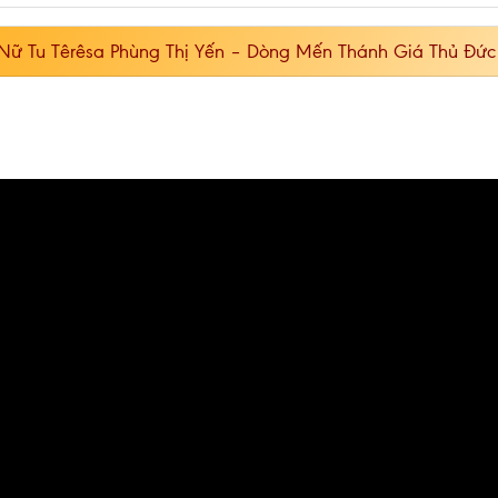
Nữ Tu Têrêsa Phùng Thị Yến – Dòng Mến Thánh Giá Thủ Đức