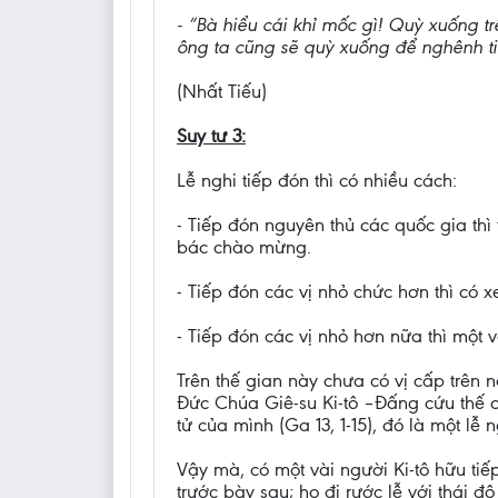
- “Bà hiểu cái khỉ mốc gì! Quỳ xuống tr
ông ta cũng sẽ quỳ xuống để nghênh ti
(Nhất Tiếu)
Suy tư 3:
Lễ nghi tiếp đón thì có nhiều cách:
- Tiếp đón nguyên thủ các quốc gia thì
bác chào mừng.
- Tiếp đón các vị nhỏ chức hơn thì có x
- Tiếp đón các vị nhỏ hơn nữa thì một và
Trên thế gian này chưa có vị cấp trên
Đức Chúa Giê-su Ki-tô –Đấng cứu thế củ
tử của mình (Ga 13, 1-15), đó là một l
Vậy mà, có một vài người Ki-tô hữu tiế
trước bày sau; họ đi rước lễ với thái đ