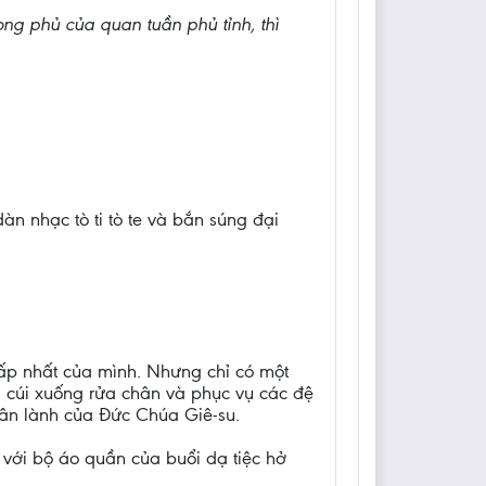
rong phủ của quan tuần phủ tỉnh, thì
àn nhạc tò ti tò te và bắn súng đại
hấp nhất của mình. Nhưng chỉ có một
ại cúi xuống rửa chân và phục vụ các đệ
nhân lành của Đức Chúa Giê-su.
ễ với bộ áo quần của buổi dạ tiệc hở