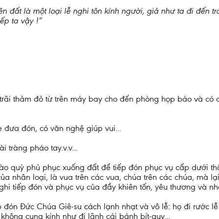
ên đất là một loại lễ nghi tôn kính người, giả như ta đi đến t
ếp ta vậy !”
 trãi thảm đỏ từ trên máy bay cho đến phòng họp báo và có d
e đưa đón, có văn nghệ giúp vui...
i tràng pháo tay.v.v...
 nào quỳ phủ phục xuống đất để tiếp đón phục vụ cấp dưới t
a nhân loại, là vua trên các vua, chúa trên các chúa, mà l
ễ nghi tiếp đón và phục vụ của đầy khiên tốn, yêu thương và 
p đón Đức Chúa Giê-su cách lạnh nhạt và vô lễ: họ đi rước l
ộ không cung kính như đi lãnh cái bánh bít-quy...