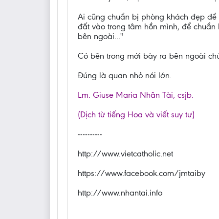
Ai cũng chuẩn bị phòng khách đẹp để đ
đất vào trong tâm hồn mình, để chuẩn b
bên ngoài..."
Có bên trong mới bày ra bên ngoài chứ
Đúng là quan nhỏ nói lớn.
Lm. Giuse Maria Nhân Tài, csjb.
(Dịch từ tiếng Hoa và viết suy tư)
----------
http://www.vietcatholic.net
https://www.facebook.com/jmtaiby
http://www.nhantai.info