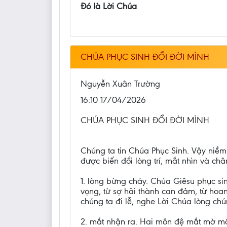
Đó là Lời Chúa
CHÚA PHỤC SINH ĐỔI ĐỜI MÌNH
Nguyễn Xuân Trường
16:10 17/04/2026
CHÚA PHỤC SINH ĐỔI ĐỜI MÌNH
Chúng ta tin Chúa Phục Sinh. Vậy niềm
được biến đổi lòng trí, mắt nhìn và ch
1. lòng bừng cháy. Chúa Giêsu phục si
vọng, từ sợ hãi thành can đảm, từ hoa
chúng ta đi lễ, nghe Lời Chúa lòng chú
2. mắt nhận ra. Hai môn đệ mắt mờ mặt