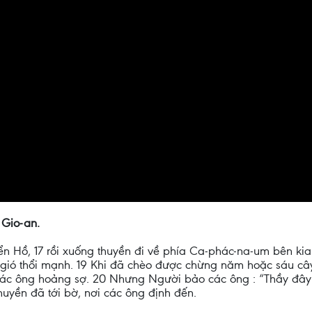
 Gio-an.
n Hồ, 17 rồi xuống thuyền đi về phía Ca-phác-na-um bên kia 
ì gió thổi mạnh. 19 Khi đã chèo được chừng năm hoặc sáu cây
Các ông hoảng sợ. 20 Nhưng Người bảo các ông : “Thầy đây
huyền đã tới bờ, nơi các ông định đến.