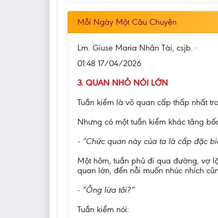
Mỗi Ngày Một Câu Chuyện
Lm. Giuse Maria Nhân Tài, csjb. ·
01:48 17/04/2026
3. QUAN NHỎ NÓI LỚN
Tuần kiểm là võ quan cấp thấp nhất tr
Nhưng có một tuần kiểm khác tâng bốc
- “Chức quan này của ta là cấp đặc biệ
Một hôm, tuần phủ đi qua đường, vợ lặ
quan lớn, đến nỗi muốn nhúc nhích cũn
- “Ông lừa tôi?”
Tuần kiểm nói: