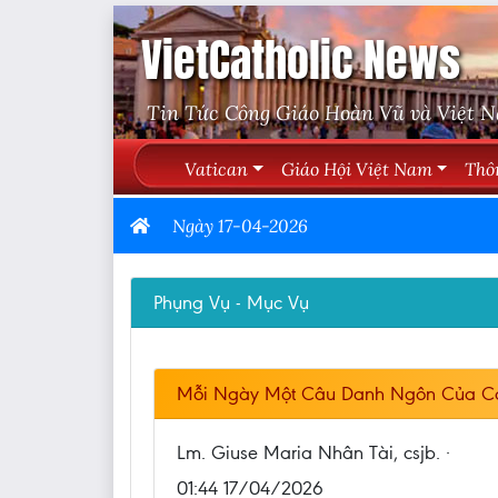
VietCatholic News
Tin Tức Công Giáo Hoàn Vũ và Việt 
Vatican
Giáo Hội Việt Nam
Thô
Ngày 17-04-2026
Phụng Vụ - Mục Vụ
Mỗi Ngày Một Câu Danh Ngôn Của C
Lm. Giuse Maria Nhân Tài, csjb. ·
01:44 17/04/2026