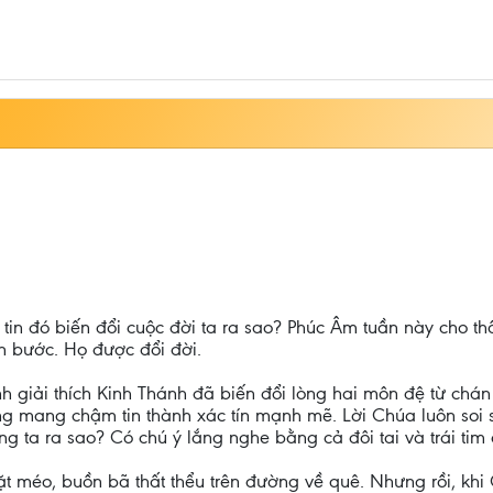
 tin đó biến đổi cuộc đời ta ra sao? Phúc Âm tuần này cho t
ân bước. Họ được đổi đời.
nh giải thích Kinh Thánh đã biến đổi lòng hai môn đệ từ chá
ng mang chậm tin thành xác tín mạnh mẽ. Lời Chúa luôn soi 
ng ta ra sao? Có chú ý lắng nghe bằng cả đôi tai và trái tim
 méo, buồn bã thất thểu trên đường về quê. Nhưng rồi, khi