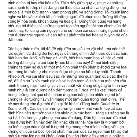
trình chính trị hay văn hóa nào. Tôi ở đây giữa quý vị, phục vụ những
sức mạnh tốt đẹp nhất đang thôi thúc các cá nhân và cộng đồng, mà
Angola là một bức tranh khảm phong phú và sống động. Tôi muốn lắng
nghe và khuyến khích tất cả những người đã chọn con đường tốt đẹp,
công lý, hòa bình, khoan dung và hòa giải. Đồng thời, cùng với hàng
triệu người thiện chí, những người tạo nên nguồn tài sản chính của đất
nước này, tôi cũng cầu nguyện cho sự hoán cải của những người chọn
con đường trái ngược và cản trở sự phát triển hài hòa và huynh đệ của
đất nước.
Các bạn thân mến, tôi đã đề cập đến sự giàu có vật chất mà các thế
lực quyền lực đang đòi hỏi, ngay cả trong chính đất nước của các bạn.
Biết bao đau khổ, biết bao cái chết, biết bao thảm họa xã hội và môi
trường đã bị gây ra bởi luận lý học khai thác này! Ở mọi bình diện,
chúng ta thấy nó duy trì một mô hình phát triển phân biệt đối xử và loại
trừ, trong khi vẫn tự cho mình là lựa chọn khả hữu duy nhất. Thánh
Phaolô VI, với cái nhìn sâu sắc về những mối quan tâm của các thế hệ
trẻ, đã lên án “khía cạnh già cỗi và hoàn toàn lỗi thời của một nền văn
minh thương mại, hưởng lạc và vật chất vẫn đang cố gắng tự trình bày
mình như là con đường dẫn đến tương lai.” Ngài nhận xét: “Ngay cả
trong những thái quá nhất, phản ứng bản năng của nhiều người trẻ
chống lại ảo tưởng này vẫn mang một tầm quan trọng nhất định. Thế
hệ này đang chờ đợi một điều gì đó khác” (Tông huấn
Gaudete in
Domino
, VI). Các bạn là những chứng nhân – nhờ vào trí tuệ cổ xưa
định hình nên tư tưởng và cảm nhận của các bạn – rằng sự sáng tạo là
sự hài hòa trong sự phong phú của đa dạng. Dân tộc các bạn đã phải
chịu đựng hết lần này đến lần khác khi sự hài hòa này bị vi phạm bởi
sự kiêu ngạo của một số ít người. Họ mang trên mình những vết sẹo
không chỉ của sự bóc lột vật chất, mà còn của sự ngạo mạn khi áp đặt
một ý tưởng lên người khác. Châu Phi cần khẩn cấp vượt qua những