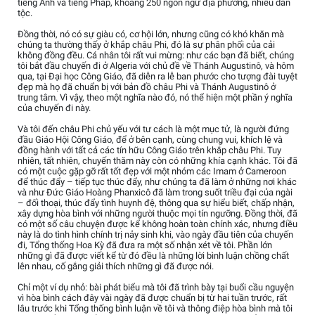
tiếng Anh và tiếng Pháp, khoảng 250 ngôn ngữ địa phương, nhiều dân
tộc.
Đồng thời, nó có sự giàu có, cơ hội lớn, nhưng cũng có khó khăn mà
chúng ta thường thấy ở khắp châu Phi, đó là sự phân phối của cải
không đồng đều. Cá nhân tôi rất vui mừng: như các bạn đã biết, chúng
tôi bắt đầu chuyến đi ở Algeria với chủ đề về Thánh Augustinô, và hôm
qua, tại Đại học Công Giáo, đã diễn ra lễ ban phước cho tượng đài tuyệt
đẹp mà họ đã chuẩn bị với bản đồ châu Phi và Thánh Augustinô ở
trung tâm. Vì vậy, theo một nghĩa nào đó, nó thể hiện một phần ý nghĩa
của chuyến đi này.
Và tôi đến châu Phi chủ yếu với tư cách là một mục tử, là người đứng
đầu Giáo Hội Công Giáo, để ở bên cạnh, cùng chung vui, khích lệ và
đồng hành với tất cả các tín hữu Công Giáo trên khắp châu Phi. Tuy
nhiên, tất nhiên, chuyến thăm này còn có những khía cạnh khác. Tôi đã
có một cuộc gặp gỡ rất tốt đẹp với một nhóm các Imam ở Cameroon
để thúc đẩy – tiếp tục thúc đẩy, như chúng ta đã làm ở những nơi khác
và như Đức Giáo Hoàng Phanxicô đã làm trong suốt triều đại của ngài
– đối thoại, thúc đẩy tình huynh đệ, thông qua sự hiểu biết, chấp nhận,
xây dựng hòa bình với những người thuộc mọi tín ngưỡng. Đồng thời, đã
có một số câu chuyện được kể không hoàn toàn chính xác, nhưng điều
này là do tình hình chính trị nảy sinh khi, vào ngày đầu tiên của chuyến
đi, Tổng thống Hoa Kỳ đã đưa ra một số nhận xét về tôi. Phần lớn
những gì đã được viết kể từ đó đều là những lời bình luận chồng chất
lên nhau, cố gắng giải thích những gì đã được nói.
Chỉ một ví dụ nhỏ: bài phát biểu mà tôi đã trình bày tại buổi cầu nguyện
vì hòa bình cách đây vài ngày đã được chuẩn bị từ hai tuần trước, rất
lâu trước khi Tổng thống bình luận về tôi và thông điệp hòa bình mà tôi