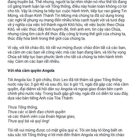
đang truyền bá. Thế nhưng, người ta lại nhìn nhận nó như thể tôi đang
cố gắng tranh luận lại với Tổng thống, điều này hoàn toàn không có lợi
cho tôi. Vậy là chúng ta tiếp tục cuộc hành trình, tiếp tục rao giảng Tin
Mừng, và đoạn Kinh Thánh Tin Mừng mà chúng ta đã sử dụng trong
các nghi lễ phụng vụ mang đến nhiều khía cạnh tuyệt vời và tươi đẹp
về ý nghĩa của việc trở thành người Kitô hữu, về việc bước theo Chúa
Kitô, về việc thúc đẩy tình huynh đệ, tình anh em, tin cậy vào Chúa,
nhưng cũng tìm cách để thúc đẩy công lý trong thế giới của chúng ta,
thúc đẩy hòa bình trong thế giới của chúng ta.
Vì vậy, với lời chào đó, tôi rất vui mừng được chào đón tất cả các bạn,
và cảm ơn các bạn về công việc mà các bạn đang làm, và tôi hy vọng
Chúa sẽ tiếp tục ban phước lành cho tất cả chúng ta trên hành trình
này. Cảm ơn các bạn rất nhiều.
Với nhà cầm quyền Angola
Tới Angola lúc 3 giờ chiều, Đức Leo đã tới thăm xã giao Tổng thống
nước này lúc 3 giờ 40 và sau đó, lúc 6 giờ 15, ngài đã gặp các nhà cầm
quyền, đại diệnn xã hội dân sự Angola và ngoại giao đoàn bên cạnh
chính phủ nước này. Trong buổi gặp gỡ này, ngài đã có diễn từ sau đây,
dựa vào bản tiếng Anh của Tòa Thánh:
Thưa Tổng thống,
Thưa các vị lãnh đạo chính quyền
và các thành viên của Đoàn Ngoại giao,
Thưa quý bà và quý ông!
Tôi rất vui mừng được có mặt giữa quý vị. Tôi xin bày tỏ lòng biết ơn
sâu sắc tới Tổng thống vì lời mời đến thăm Angola và những lời chào