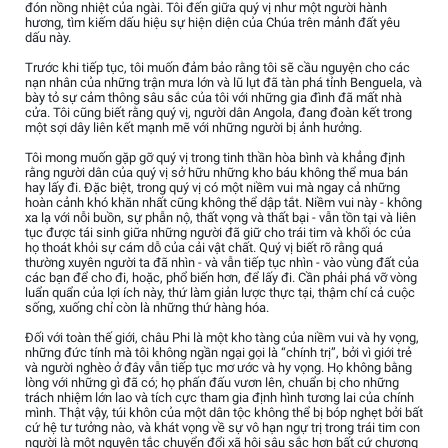
đón nồng nhiệt của ngài. Tôi đến giữa quý vị như một người hành
hương, tìm kiếm dấu hiệu sự hiện diện của Chúa trên mảnh đất yêu
dấu này.
Trước khi tiếp tục, tôi muốn đảm bảo rằng tôi sẽ cầu nguyện cho các
nạn nhân của những trận mưa lớn và lũ lụt đã tàn phá tỉnh Benguela, và
bày tỏ sự cảm thông sâu sắc của tôi với những gia đình đã mất nhà
cửa. Tôi cũng biết rằng quý vị, người dân Angola, đang đoàn kết trong
một sợi dây liên kết mạnh mẽ với những người bị ảnh hưởng.
Tôi mong muốn gặp gỡ quý vị trong tinh thần hòa bình và khẳng định
rằng người dân của quý vị sở hữu những kho báu không thể mua bán
hay lấy đi. Đặc biệt, trong quý vị có một niềm vui mà ngay cả những
hoàn cảnh khó khăn nhất cũng không thể dập tắt. Niềm vui này - không
xa lạ với nỗi buồn, sự phẫn nộ, thất vọng và thất bại - vẫn tồn tại và liên
tục được tái sinh giữa những người đã giữ cho trái tim và khối óc của
họ thoát khỏi sự cám dỗ của cải vật chất. Quý vị biết rõ rằng quá
thường xuyên người ta đã nhìn - và vẫn tiếp tục nhìn - vào vùng đất của
các bạn để cho đi, hoặc, phổ biến hơn, để lấy đi. Cần phải phá vỡ vòng
luẩn quẩn của lợi ích này, thứ làm giản lược thực tại, thậm chí cả cuộc
sống, xuống chỉ còn là những thứ hàng hóa.
Đối với toàn thế giới, châu Phi là một kho tàng của niềm vui và hy vọng,
những đức tính mà tôi không ngần ngại gọi là “chính trị”, bởi vì giới trẻ
và người nghèo ở đây vẫn tiếp tục mơ ước và hy vọng. Họ không bằng
lòng với những gì đã có; họ phấn đấu vươn lên, chuẩn bị cho những
trách nhiệm lớn lao và tích cực tham gia định hình tương lai của chính
mình. Thật vậy, túi khôn của một dân tộc không thể bị bóp nghẹt bởi bất
cứ hệ tư tưởng nào, và khát vọng về sự vô hạn ngự trị trong trái tim con
người là một nguyên tắc chuyển đổi xã hội sâu sắc hơn bất cứ chương