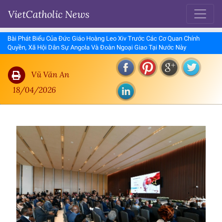
VietCatholic News
Bài Phát Biểu Của Đức Giáo Hoàng Leo Xiv Trước Các Cơ Quan Chính
Quyền, Xã Hội Dân Sự Angola Và Đoàn Ngoại Giao Tại Nước Này
Vũ Văn An
18/04/2026