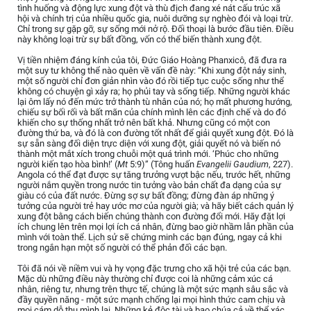
tình huống và động lực xung đột và thù địch đang xé nát cấu trúc xã
hội và chính trị của nhiều quốc gia, nuôi dưỡng sự nghèo đói và loại trừ.
Chỉ trong sự gặp gỡ, sự sống mới nở rộ. Đối thoại là bước đầu tiên. Điều
này không loại trừ sự bất đồng, vốn có thể biến thành xung đột.
Vị tiền nhiệm đáng kính của tôi, Đức Giáo Hoàng Phanxicô, đã đưa ra
một suy tư không thể nào quên về vấn đề này: “Khi xung đột nảy sinh,
một số người chỉ đơn giản nhìn vào đó rồi tiếp tục cuộc sống như thể
không có chuyện gì xảy ra; họ phủi tay và sống tiếp. Những người khác
lại ôm lấy nó đến mức trở thành tù nhân của nó; họ mất phương hướng,
chiếu sự bối rối và bất mãn của chính mình lên các định chế và do đó
khiến cho sự thống nhất trở nên bất khả. Nhưng cũng có một con
đường thứ ba, và đó là con đường tốt nhất để giải quyết xung đột. Đó là
sự sẵn sàng đối diện trực diện với xung đột, giải quyết nó và biến nó
thành một mắt xích trong chuỗi một quá trình mới. ‘Phúc cho những
người kiến tạo hòa bình!’ (
Mt
5:9)” (Tông huấn
Evangelii Gaudium
, 227).
Angola có thể đạt được sự tăng trưởng vượt bậc nếu, trước hết, những
người nắm quyền trong nước tin tưởng vào bản chất đa dạng của sự
giàu có của đất nước. Đừng sợ sự bất đồng; đừng đàn áp những ý
tưởng của người trẻ hay ước mơ của người già; và hãy biết cách quản lý
xung đột bằng cách biến chúng thành con đường đổi mới. Hãy đặt lợi
ích chung lên trên mọi lợi ích cá nhân, đừng bao giờ nhầm lẫn phần của
mình với toàn thể. Lịch sử sẽ chứng minh các bạn đúng, ngay cả khi
trong ngắn hạn một số người có thể phản đối các bạn.
Tôi đã nói về niềm vui và hy vọng đặc trưng cho xã hội trẻ của các bạn.
Mặc dù những điều này thường chỉ được coi là những cảm xúc cá
nhân, riêng tư, nhưng trên thực tế, chúng là một sức mạnh sâu sắc và
đầy quyền năng - một sức mạnh chống lại mọi hình thức cam chịu và
mọi cám dỗ thu mình lại. Những kẻ độc tài và bạo chúa cả về thể xác