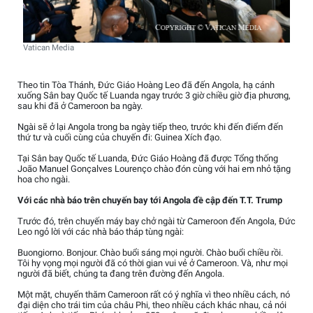
Vatican Media
Theo tin Tòa Thánh, Đức Giáo Hoàng Leo đã đến Angola, hạ cánh
xuống Sân bay Quốc tế Luanda ngay trước 3 giờ chiều giờ địa phương,
sau khi đã ở Cameroon ba ngày.
Ngài sẽ ở lại Angola trong ba ngày tiếp theo, trước khi đến điểm đến
thứ tư và cuối cùng của chuyến đi: Guinea Xích đạo.
Tại Sân bay Quốc tế Luanda, Đức Giáo Hoàng đã được Tổng thống
João Manuel Gonçalves Lourenço chào đón cùng với hai em nhỏ tặng
hoa cho ngài.
Với các nhà báo trên chuyến bay tới Angola đề cập đến T.T. Trump
Trước đó, trên chuyến máy bay chở ngài từ Cameroon đến Angola, Đức
Leo ngỏ lời với các nhà báo tháp tùng ngài:
Buongiorno. Bonjour. Chào buổi sáng mọi người. Chào buổi chiều rồi.
Tôi hy vọng mọi người đã có thời gian vui vẻ ở Cameroon. Và, như mọi
người đã biết, chúng ta đang trên đường đến Angola.
Một mặt, chuyến thăm Cameroon rất có ý nghĩa vì theo nhiều cách, nó
đại diện cho trái tim của châu Phi, theo nhiều cách khác nhau, cả nói