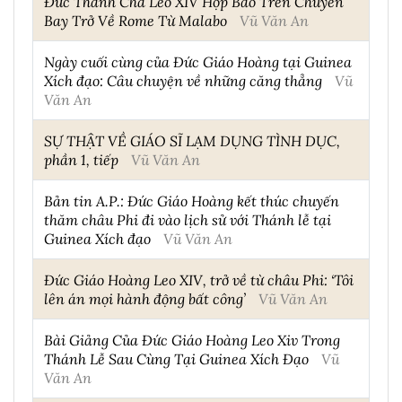
Đức Thánh Cha Leo XIV Họp Báo Trên Chuyến
Bay Trở Về Rome Từ Malabo
Vũ Văn An
Ngày cuối cùng của Đức Giáo Hoàng tại Guinea
Xích đạo: Câu chuyện về những căng thẳng
Vũ
Văn An
SỰ THẬT VỀ GIÁO SĨ LẠM DỤNG TÌNH DỤC,
phần 1, tiếp
Vũ Văn An
Bản tin A.P.: Đức Giáo Hoàng kết thúc chuyến
thăm châu Phi đi vào lịch sử với Thánh lễ tại
Guinea Xích đạo
Vũ Văn An
Đức Giáo Hoàng Leo XIV, trở về từ châu Phi: ‘Tôi
lên án mọi hành động bất công’
Vũ Văn An
Bài Giảng Của Đức Giáo Hoàng Leo Xiv Trong
Thánh Lễ Sau Cùng Tại Guinea Xích Đạo
Vũ
Văn An