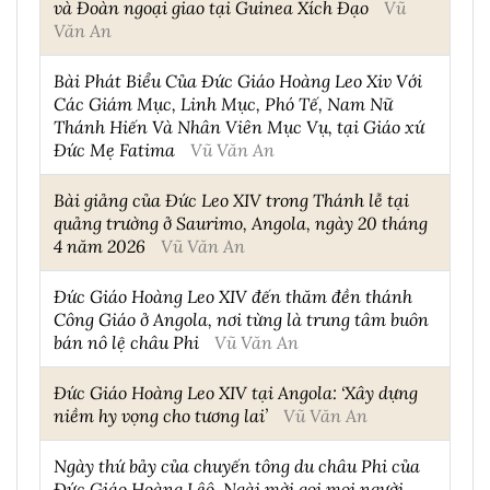
và Đoàn ngoại giao tại Guinea Xích Đạo
Vũ
Văn An
Bài Phát Biểu Của Đức Giáo Hoàng Leo Xiv Với
Các Giám Mục, Linh Mục, Phó Tế, Nam Nữ
Thánh Hiến Và Nhân Viên Mục Vụ, tại Giáo xứ
Đức Mẹ Fatima
Vũ Văn An
Bài giảng của Đức Leo XIV trong Thánh lễ tại
quảng trường ở Saurimo, Angola, ngày 20 tháng
4 năm 2026
Vũ Văn An
Đức Giáo Hoàng Leo XIV đến thăm đền thánh
Công Giáo ở Angola, nơi từng là trung tâm buôn
bán nô lệ châu Phi
Vũ Văn An
Đức Giáo Hoàng Leo XIV tại Angola: ‘Xây dựng
niềm hy vọng cho tương lai’
Vũ Văn An
Ngày thứ bảy của chuyến tông du châu Phi của
Đức Giáo Hoàng Lêô, Ngài mời gọi mọi người