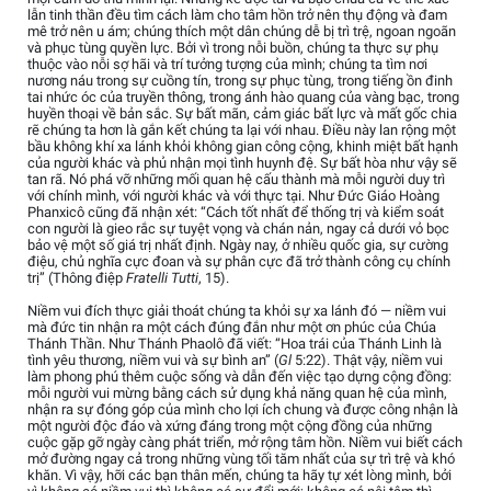
lẫn tinh thần đều tìm cách làm cho tâm hồn trở nên thụ động và đam
mê trở nên u ám; chúng thích một dân chúng dễ bị trì trệ, ngoan ngoãn
và phục tùng quyền lực. Bởi vì trong nỗi buồn, chúng ta thực sự phụ
thuộc vào nỗi sợ hãi và trí tưởng tượng của mình; chúng ta tìm nơi
nương náu trong sự cuồng tín, trong sự phục tùng, trong tiếng ồn đinh
tai nhức óc của truyền thông, trong ánh hào quang của vàng bạc, trong
huyền thoại về bản sắc. Sự bất mãn, cảm giác bất lực và mất gốc chia
rẽ chúng ta hơn là gắn kết chúng ta lại với nhau. Điều này lan rộng một
bầu không khí xa lánh khỏi không gian công cộng, khinh miệt bất hạnh
của người khác và phủ nhận mọi tình huynh đệ. Sự bất hòa như vậy sẽ
tan rã. Nó phá vỡ những mối quan hệ cấu thành mà mỗi người duy trì
với chính mình, với người khác và với thực tại. Như Đức Giáo Hoàng
Phanxicô cũng đã nhận xét: “Cách tốt nhất để thống trị và kiểm soát
con người là gieo rắc sự tuyệt vọng và chán nản, ngay cả dưới vỏ bọc
bảo vệ một số giá trị nhất định. Ngày nay, ở nhiều quốc gia, sự cường
điệu, chủ nghĩa cực đoan và sự phân cực đã trở thành công cụ chính
trị” (Thông điệp
Fratelli Tutti
, 15).
Niềm vui đích thực giải thoát chúng ta khỏi sự xa lánh đó — niềm vui
mà đức tin nhận ra một cách đúng đắn như một ơn phúc của Chúa
Thánh Thần. Như Thánh Phaolô đã viết: “Hoa trái của Thánh Linh là
tình yêu thương, niềm vui và sự bình an” (
Gl
5:22). Thật vậy, niềm vui
làm phong phú thêm cuộc sống và dẫn đến việc tạo dựng cộng đồng:
mỗi người vui mừng bằng cách sử dụng khả năng quan hệ của mình,
nhận ra sự đóng góp của mình cho lợi ích chung và được công nhận là
một người độc đáo và xứng đáng trong một cộng đồng của những
cuộc gặp gỡ ngày càng phát triển, mở rộng tâm hồn. Niềm vui biết cách
mở đường ngay cả trong những vùng tối tăm nhất của sự trì trệ và khó
khăn. Vì vậy, hỡi các bạn thân mến, chúng ta hãy tự xét lòng mình, bởi