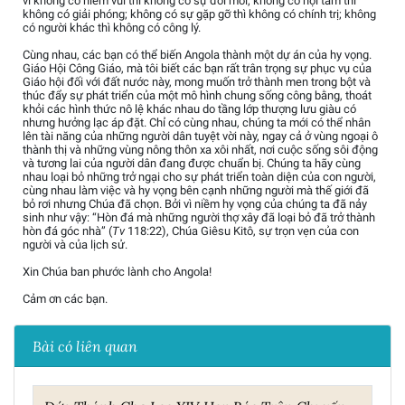
vì không có niềm vui thì không có sự đổi mới; không có nội tâm thì
không có giải phóng; không có sự gặp gỡ thì không có chính trị; không
có người khác thì không có công lý.
Cùng nhau, các bạn có thể biến Angola thành một dự án của hy vọng.
Giáo Hội Công Giáo, mà tôi biết các bạn rất trân trọng sự phục vụ của
Giáo hội đối với đất nước này, mong muốn trở thành men trong bột và
thúc đẩy sự phát triển của một mô hình chung sống công bằng, thoát
khỏi các hình thức nô lệ khác nhau do tầng lớp thượng lưu giàu có
nhưng hưởng lạc áp đặt. Chỉ có cùng nhau, chúng ta mới có thể nhân
lên tài năng của những người dân tuyệt vời này, ngay cả ở vùng ngoại ô
thành thị và những vùng nông thôn xa xôi nhất, nơi cuộc sống sôi động
và tương lai của người dân đang được chuẩn bị. Chúng ta hãy cùng
nhau loại bỏ những trở ngại cho sự phát triển toàn diện của con người,
cùng nhau làm việc và hy vọng bên cạnh những người mà thế giới đã
bỏ rơi nhưng Chúa đã chọn. Bởi vì niềm hy vọng của chúng ta đã nảy
sinh như vậy: “Hòn đá mà những người thợ xây đã loại bỏ đã trở thành
hòn đá góc nhà” (
Tv
118:22), Chúa Giêsu Kitô, sự trọn vẹn của con
người và của lịch sử.
Xin Chúa ban phước lành cho Angola!
Cảm ơn các bạn.
Bài có liên quan