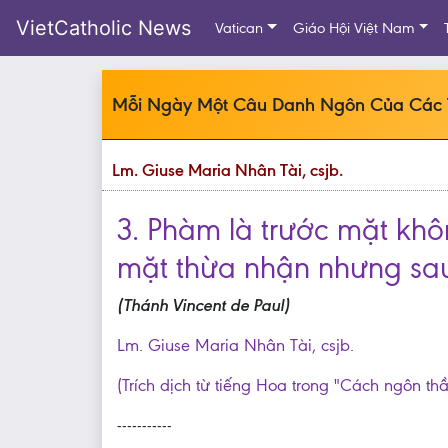
VietCatholic News
Vatican
Giáo Hội Việt Nam
Mỗi Ngày Một Câu Danh Ngôn Của Các
Lm. Giuse Maria Nhân Tài, csjb.
3. Phàm là trước mặt khô
mặt thừa nhận nhưng sau 
(Thánh Vincent de Paul)
Lm. Giuse Maria Nhân Tài, csjb.
(Trích dịch từ tiếng Hoa trong "Cách ngôn th
-----------